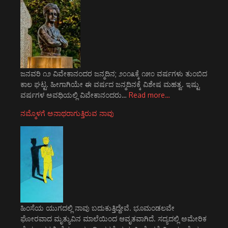
ಜನವರಿ ೧೨ ವಿವೇಕಾನಂದರ ಜನ್ಮದಿನ; ೨೦೧೩ಕ್ಕೆ ೧೫೦ ವರ್ಷಗಳು ತುಂಬಿದ
ಕಾಲ ಘಟ್ಟ. ಹೀಗಾಗಿಯೇ ಈ ವರ್ಷದ ಜನ್ಮದಿನಕ್ಕೆ ವಿಶೇಷ ಮಹತ್ವ. ಇಷ್ಟು
ವರ್ಷಗಳ ಅವಧಿಯಲ್ಲಿ ವಿವೇಕಾನಂದರು…
Read more…
ನಮ್ಮೊಳಗೆ ಅನಾಥರಾಗುತ್ತಿರುವ ನಾವು
ಹಿಂಸೆಯ ಯುಗದಲ್ಲಿ ನಾವು ಬದುಕುತ್ತಿದ್ದೇವೆ. ಭೂಮಂಡಲವೇ
ಘೋರವಾದ ಮೃತ್ಯುವಿನ ಮಾಲೆಯಿಂದ ಆವೃತವಾಗಿದೆ. ಸದ್ಯದಲ್ಲಿ ಅಮೇರಿಕ