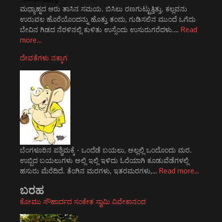
ಮಧ್ಯಾಹ್ನದ ಆರು ತಾಸಿನ ಸಮಯ. ಬಿಸಿಲು ರಣಗುಟ್ಟುತ್ತಿತ್ತು. ಕಲ್ಲವನು
ಉರುವಲ ಹೊರೆಯೊಂದನ್ನು ಹೊತ್ತು ತಂದು, ಗುಡಿಸಲಿನ ಮುಂದೆ ಒಗೆದು
ಬೇವಿನ ಗಿಡದ ನೆರಳಿನಲ್ಲಿ ಕುಳಿತು ಉಸ್ಸೆಂದು ಉಸುರುಗರೆದಳು.…
Read
more…
ದೇವತೆಗಳು ನಕ್ಕಾಗ
ಬೆಂಗಳೂರಿನ ಪಶ್ಚಿಮಕ್ಕೆ - ಒಂದೆಡೆ ಬಯಲು, ಅಲ್ಲಲ್ಲಿ ಒಂದೊಂದು ಮರ.
ಉಬ್ಬಿದ ಬಯಲುಗಳು ಅಲ್ಲಿ ಇಲ್ಲಿ ಇಳಿದು ಓರೆಯಾಗಿ ಕೂಡುವೆಡೆಗಳಲ್ಲಿ
ಹಸುರು ಮೆರೆದಿದೆ. ತೆಂಗಿನ ಮರಗಳು, ಇತರಮರಗಳು,…
Read more…
ಬರಹ
ಕೋಮು ಸೌಹಾರ್ದದ ಸಂಕೇತ ಸ್ವಾಮಿ ವಿವೇಕಾನಂದ