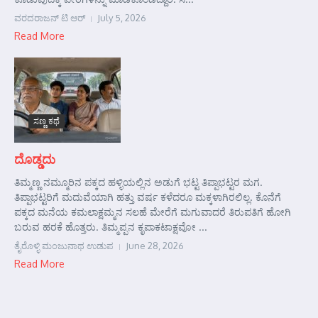
ವರದರಾಜನ್ ಟಿ ಆರ್
July 5, 2026
Read More
ಸಣ್ಣ ಕಥೆ
ದೊಡ್ಡದು
ತಿಮ್ಮಣ್ಣ ನಮ್ಮೂರಿನ ಪಕ್ಕದ ಹಳ್ಳಿಯಲ್ಲಿನ ಅಡುಗೆ ಭಟ್ಟ ತಿಪ್ಪಾಭಟ್ಟರ ಮಗ.
ತಿಪ್ಪಾಭಟ್ಟರಿಗೆ ಮದುವೆಯಾಗಿ ಹತ್ತು ವರ್ಷ ಕಳೆದರೂ ಮಕ್ಕಳಾಗಿರಲಿಲ್ಲ. ಕೊನೆಗೆ
ಪಕ್ಕದ ಮನೆಯ ಕಮಲಾಕ್ಷಮ್ಮನ ಸಲಹೆ ಮೇರೆಗೆ ಮಗುವಾದರೆ ತಿರುಪತಿಗೆ ಹೋಗಿ
ಬರುವ ಹರಕೆ ಹೊತ್ತರು. ತಿಮ್ಮಪ್ಪನ ಕೃಪಾಕಟಾಕ್ಷವೋ ...
ತೈರೊಳ್ಳಿ ಮಂಜುನಾಥ ಉಡುಪ
June 28, 2026
Read More