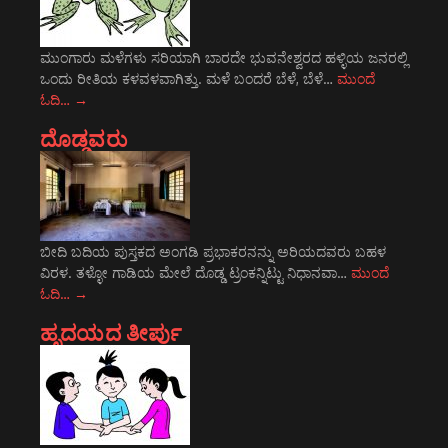
ಮುಂಗಾರು ಮಳೆಗಳು ಸರಿಯಾಗಿ ಬಾರದೇ ಭುವನೇಶ್ವರದ ಹಳ್ಳಿಯ ಜನರಲ್ಲಿ
ಒಂದು ರೀತಿಯ ಕಳವಳವಾಗಿತ್ತು. ಮಳೆ ಬಂದರೆ ಬೆಳೆ, ಬೆಳೆ…
ಮುಂದೆ
ಓದಿ…
→
ದೊಡ್ಡವರು
ಬೀದಿ ಬದಿಯ ಪುಸ್ತಕದ ಅಂಗಡಿ ಪ್ರಭಾಕರನನ್ನು ಅರಿಯದವರು ಬಹಳ
ವಿರಳ. ತಳ್ಳೋ ಗಾಡಿಯ ಮೇಲೆ ದೊಡ್ಡ ಟ್ರಂಕನ್ನಿಟ್ಟು ನಿಧಾನವಾ…
ಮುಂದೆ
ಓದಿ…
→
ಹೃದಯದ ತೀರ್ಪು