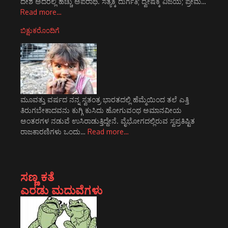
ದೇಶ ಅದರಲ್ಲಿ ಹೆಚ್ಚು ಅಪರಾಧಿ. ಸತ್ಯಕ್ಕೆ ದುರ್ಗತಿ; ದ್ವೇಷಕ್ಕೆ ವಿಜಯ; ಪ್ರೇಮ…
Read more…
ಬಿಕ್ಷುಕರೊಂದಿಗೆ
ಮೂವತ್ತು ವರ್ಷದ ನನ್ನ ಸ್ವತಂತ್ರ ಭಾರತದಲ್ಲಿ ಹೆಮ್ಮೆಯಿಂದ ತಲೆ ಎತ್ತಿ
ತಿರುಗಬೇಕಾದವನು ಕುಗ್ಗಿ ಕುಸಿದು ಹೋಗುವಂಥ ಅಮಾನವೀಯ
ಅಂತರಗಳ ನಡುವೆ ಉಸಿರಾಡುತ್ತಿದ್ದೇನೆ. ವೈಭೋಗದಲ್ಲಿರುವ ಸ್ವಪ್ರತಿಷ್ಟಿತ
ರಾಜಕಾರಣಿಗಳು ಒಂದು…
Read more…
ಸಣ್ಣ ಕತೆ
ಎರಡು ಮದುವೆಗಳು