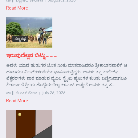
ಡಾ || ವಿಶ್ವನಾಥ ಕಾರ್ನಾಡ
August 2, 2026
Read More
ಸಣ್ಣ ಕಥೆ
ಇರುವುದೆಲ್ಲವ ಬಿಟ್ಟು………
ಅವಳು ಯಾವ ಹುಡುಗರ ಜೊತ ನಿಂತು ಮಾತನಾಡಿದರೂ ಶ್ರೀಕಾಂತನಪಾಲಿಗೆ ಆ
ಹುಡುಗರು ವಿಲನ್‌ಗಳಂತೆಯೇ ಭಾಸವಾಗುತ್ತಿದ್ದರು. ಅವಳು ತನ್ನ ಕಾಲೇಜಿನ
ಲೆಕ್ಚರರ್‌ಗಳು ಪಾಠ ಮಾಡುವ ವೈಖರಿ ಸ್ಟೈಲು ಹೈಲುಗಳ ಕುರಿತು ಬಣ್ಣಿಸುವಾಗಲೂ
ಕೇಳಲಾಗದೆ ಶ್ರೀಯ ಹೊಟ್ಟೆಯಲೆಲ್ಲಾ ತಳಮಳ. ಅಷ್ಟೇಕೆ ಅವಳು ತನ್ನ ತ...
ಡಾ || ಬಿ ಎಲ್ ವೇಣು
July 26, 2026
Read More