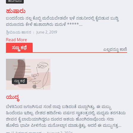
ಹನಿಗವನ
ಹುಷಾರು
ಬಂದನೆಂದು ನಲ್ಲ ಕೊಬ್ಬಿ ಮರೆಯಬೇಡವೇ ಇಳೆ ನಡುನೀರಲ್ಲಿ ಕೈಬಿಡುವ ಬುದ್ಧಿ
ವರುಣನದು ಕೇಳೆ ಹುಶಾರಾಗಿರು ಮರುಳೆ *****...
ಶ್ರೀವಿಜಯ ಹಾಸನ
June 2, 2019
Read More
ಸಣ್ಣ ಕಥೆ
ಎಲ್ಲವನ್ನೂ ಕಾಣಿ
ಸಣ್ಣ ಕಥೆ
ಯುದ್ಧ
ಬೆಳಕಿನಿಂದ ಜಗಜಗಿಸುವ ಸಂಜೆ ರಾವು ಬಡಿದಂತೆ ಮಬ್ಬಾಗಿತ್ತು. ಈ ಮಬ್ಬು
ಹಿಂದೆಂದೂ ಇದಿಲ್ಲ. ದೇಶದ ಹದಿನೇಳು ವರ್ಷದ ಸ್ವಾತಂತ್ರದಲ್ಲಿ, ಮಧ್ಯಮ ತರಗತಿಯ
ಜೀವನ ಕೈ ಬಾಯಿಯಾಗಿದ್ದರೂ ದೂರದ ಆಶಯ ಹೊಂಗಿರಣವೊಂದು ಸದಾ
ಹೊಳೆದು ಭಾವೀ ಪೀಳಿಗೆಯ ಮನೋಲ್ಲಾಸ ಮಾಡುತ್ತಿತ್ತು. ಆದರೆ ಈ ಮಬ್ಬುಗತ್ತ...