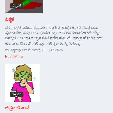
ಸಣ್ಣ ಕಥೆ
ವಿಕೃತ
ಬೆಳಿಗ್ಗೆ ಏಳರ ಸಮಯ ಮೈಸೂರಿನ ರೋಹಿಣಿ ಲಾಡ್ಜ್‌ನ ಕೊಠಡಿ ಸಂಖ್ಯೆ ೧೦೩.
ಪೋಲೀಸರು, ಪತ್ರಕರ್ತರು, ಫೊಟೋ ಗ್ರಾಫರ್‌ಗಳಿಂದ ತುಂಬಿಹೋಗಿದೆ. ಬೆಳ್ಳಂ
ಬೆಳಿಗ್ಗೆಯೇ ಯುವತಿಯೊಬ್ಬಳ ಕೊಲೆ ನಡೆದುಹೋಗಿದೆ. ಲಾಡ್ಜ್‌ನ ಹೊರಗೆ ಜನರು
ಕುತೂಹಲಭರಿತರಾಗಿ ಸೇರಿದ್ದಾರೆ. ಸೇರಿದ್ದ ಜನರನ್ನು ನಿಯಂತ್ರ...
ಡಾ. ವಿಶ್ವನಾಥ ಎನ್ ನೇರಳಕಟ್ಟೆ
July 19, 2026
Read More
ಸಣ್ಣ ಕಥೆ
ಚಿನ್ನದ ಬೊಂಬೆ