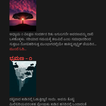
ಅಧ್ಯಾಯ ೧ ವಿಲಕ್ಷಣ ಸಂದರ್ಶನ ರಿತು ಲಗುಬಗನೇ ಆವರಣವನ್ನು ದಾಟಿ
ಒಳಹೊಕ್ಕಳು. ಸರಿಯಾದ ಸಮಯಕ್ಕೆ ತಲುಪಿದೆ ಎಂಬ ಸಮಾಧಾನದಿಂದ
ಸುತ್ತಲೂ ನೋಟಹರಿಸುತ್ತ ಮುಂಭಾಗದಲ್ಲಿಯೇ ಹಾಕಿದ್ದ ಪ್ಲಾಸ್ಟಿಕ್ ಚೆಯರಿನ…
ಮುಂದೆ ಓದಿ…
ಭ್ರಮಣ – ೧
ದಟ್ಟವಾದ ಕಾಡಿನಲ್ಲಿ ಓಡುತ್ತಿದ್ದಾನೆ ಸಾಯಿ. ಅವನು ತೊಟ್ಟ
ಮಿಲಿಟರಿಯವರಂತಹ ಪೋಷಾಕು ಕಾಡಿನ ಹಸಿರಿನಲ್ಲಿ ಒಂದಾದಂತೆ