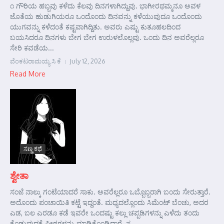
೧ ಗೌರಿಯ ಹಬ್ಬವು ಕಳೆದು ಕೆಲವು ದಿನಗಳಾಗಿದ್ದುವು. ಭಾಗೀರಥಮ್ಮನೂ ಅವಳ
ಜೊತೆಯ ಹುಡುಗಿಯರೂ ಒಂದೊಂದು ದಿನವನ್ನು ಕಳೆಯುವುದೂ ಒಂದೊಂದು
ಯುಗವನ್ನು ಕಳೆದಂತೆ ಕಷ್ಟವಾಗಿದ್ದಿತು. ಅವರು ಎಷ್ಟು ಕುತೂಹಲದಿಂದ
ಬಯಸಿದರೂ ದಿನಗಳು ಬೇಗ ಬೇಗ ಉರುಳಲೊಲ್ಲವು. ಒಂದು ದಿನ ಅವರೆಲ್ಲರೂ
ಸೇರಿ ಕವಡೆಯ...
ವೆಂಕಟರಾಮಯ್ಯ ಸಿ ಕೆ
July 12, 2026
Read More
ಸಣ್ಣ ಕಥೆ
ಶ್ವೇತಾ
ಸಂಜೆ ನಾಲ್ಕು ಗಂಟೆಯಾದರೆ ಸಾಕು. ಅವರೆಲ್ಲರೂ ಒಬ್ಬೊಬ್ಬರಾಗಿ ಬಂದು ಸೇರುತ್ತಾರೆ.
ಅದೊಂದು ಪಂಚಾಯಿತಿ ಕಟ್ಟೆ ಇದ್ದಂತೆ. ಮಧ್ಯದಲ್ಲೊಂದು ಸಿಮೆಂಟ್ ಬೆಂಚು, ಅದರ
ಎಡ, ಬಲ ಎರಡೂ ಕಡೆ ಇವರೇ ಒಂದಷ್ಟು ಕಲ್ಲು ಚಪ್ಪಡಿಗಳನ್ನು ಎಳೆದು ತಂದು
ಕೊಡುವುದಕ್ಕೆ ಪೀಠಗಳನ್ನು ಮಾಡಿಕೊಂಡಿದ್ದಾರೆ. ಸ...