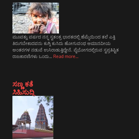
ಮೂವತ್ತು ವರ್ಷದ ನನ್ನ ಸ್ವತಂತ್ರ ಭಾರತದಲ್ಲಿ ಹೆಮ್ಮೆಯಿಂದ ತಲೆ ಎತ್ತಿ
ತಿರುಗಬೇಕಾದವನು ಕುಗ್ಗಿ ಕುಸಿದು ಹೋಗುವಂಥ ಅಮಾನವೀಯ
ಅಂತರಗಳ ನಡುವೆ ಉಸಿರಾಡುತ್ತಿದ್ದೇನೆ. ವೈಭೋಗದಲ್ಲಿರುವ ಸ್ವಪ್ರತಿಷ್ಟಿತ
ರಾಜಕಾರಣಿಗಳು ಒಂದು…
Read more…
ಸಣ್ಣ ಕತೆ
ಸಿಹಿಸುದ್ದಿ