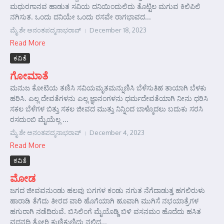
ಮಧುರಗಾನವ ಹಾಡುತ ಸವಿಯ ದನಿಯಿಂದುಲಿದು ತೊಟ್ಟಿಲ ಮಗುವ ಕಿಲಿಪಿಲಿ
ನಗಿಸುತ. ಒಂದು ದನಿಯೇ ಒಂದು ರಸವೇ ರಾಗಭಾವದ...
ಮೈ ಶೇ ಅನಂತಪದ್ಮನಾಭರಾವ್
December 18, 2023
Read More
ಕವಿತೆ
ಗೋಮಾತೆ
ಮನುಜ ಕೋಟಿಯ ತಣಿಸಿ ಸವಿಯಮೃತಮನ್ನುಣಿಸಿ ಬೆಳೆಸುತಿಹ ತಾಯಾಗಿ ಬೆಳಕು
ಹರಿಸಿ. ಎಲ್ಲ ದೇವತೆಗಳನು ಎಲ್ಲ ಜ್ಞಾನಂಗಳನು ಧರ್ಮದೇವತೆಯಾಗಿ ನೀನು ಧರಿಸಿ
ಸಕಲ ಬೆಳೆಗಳ ಬಿತ್ತು ಸಕಲ ಜೀವದ ಮುತ್ತು ನಿನ್ನಿಂದ ಬಾಳ್ಮೊದಲು ಬದುಕು ಸರಸಿ
ರಸದುಂಬಿ ಮೈಯೆಲ್ಲ ...
ಮೈ ಶೇ ಅನಂತಪದ್ಮನಾಭರಾವ್
December 4, 2023
Read More
ಕವಿತೆ
ಮೋಡ
ಜಗದ ಜೀವವನುಂಡು ಹಲವು ಬಗಗಳ ಕಂಡು ನಗುತ ನೆಗೆದಾಡುತ್ತ ಹಗಲಿರುಳು
ಹಾರಾಡಿ ತೆಗೆದು ತೀರದ ವಾರಿ ಹೊಗೆಯಾಗಿ ಹೂವಾಗಿ ಮುಗಿಸೆ ನಭಯಾತ್ರೆಗಳ
ಹಗುರಾಗಿ ನಡೆದಿರುವೆ. ಬಿಸಿಲಿಂಗೆ ಮೈಯೊಡ್ಡಿ ಬಿಳಿ ವಸನಮಂ ಹೊದೆದು ಹಸಿತ
ವದನದಿ ತೋರಿ ಕುಣಿಕುಣಿದು ನಲಿದ...