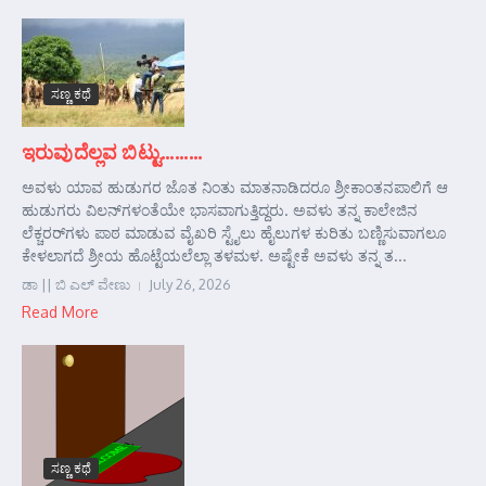
ಸಣ್ಣ ಕಥೆ
ಇರುವುದೆಲ್ಲವ ಬಿಟ್ಟು………
ಅವಳು ಯಾವ ಹುಡುಗರ ಜೊತ ನಿಂತು ಮಾತನಾಡಿದರೂ ಶ್ರೀಕಾಂತನಪಾಲಿಗೆ ಆ
ಹುಡುಗರು ವಿಲನ್‌ಗಳಂತೆಯೇ ಭಾಸವಾಗುತ್ತಿದ್ದರು. ಅವಳು ತನ್ನ ಕಾಲೇಜಿನ
ಲೆಕ್ಚರರ್‌ಗಳು ಪಾಠ ಮಾಡುವ ವೈಖರಿ ಸ್ಟೈಲು ಹೈಲುಗಳ ಕುರಿತು ಬಣ್ಣಿಸುವಾಗಲೂ
ಕೇಳಲಾಗದೆ ಶ್ರೀಯ ಹೊಟ್ಟೆಯಲೆಲ್ಲಾ ತಳಮಳ. ಅಷ್ಟೇಕೆ ಅವಳು ತನ್ನ ತ...
ಡಾ || ಬಿ ಎಲ್ ವೇಣು
July 26, 2026
Read More
ಸಣ್ಣ ಕಥೆ