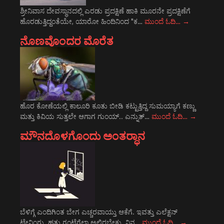
ಶ್ರೀನಿವಾಸ ದೇವಸ್ಥಾನದಲ್ಲಿ ಎರಡು ಪ್ರದಕ್ಷಿಣೆ ಹಾಕಿ ಮೂರನೇ ಪ್ರದಕ್ಷಿಣೆಗೆ
ಹೊರಡುತ್ತಿದ್ದಂತೆಯೇ, ಯಾರೋ ಹಿಂದಿನಿಂದ "ಕ…
ಮುಂದೆ ಓದಿ…
→
ನೊಣವೊಂದರ ಮೊರೆತ
ಹೊರ ಕೋಣೆಯಲ್ಲಿ ಕಾಲೂರಿ ಕೂತು ಬೀಡಿ ಕಟ್ಟುತ್ತಿದ್ದ ಸುಮಯ್ಯಾಗೆ ಕಣ್ಣು
ಮತ್ತು ಕಿವಿಯ ಸುತ್ತಲೇ ಆಗಾಗ ಗುಂಯ್.. ಎನ್ನುತ್…
ಮುಂದೆ ಓದಿ…
→
ಮೌನದೊಳಗೊಂದು ಅಂತರ್‍ಧಾನ
ಬೆಳಿಗ್ಗೆ ಎಂದಿಗಿಂತ ಬೇಗ ಎಚ್ಚರವಾಯ್ತು ಆಕೆಗೆ. ಇವತ್ತು ಎಲೆಕ್ಷನ್
ಟ್ರೇನಿಂಗು. ಹತ್ತು ಗಂಟೆಗೆಲ್ಲಾ ಅಲ್ಲಿರಬೇಕು. ನಿನ…
ಮುಂದೆ ಓದಿ…
→