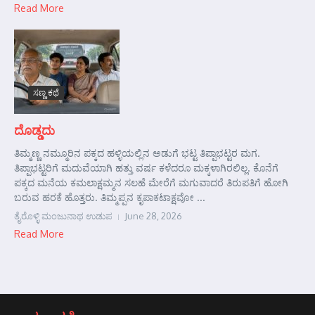
Read More
ಸಣ್ಣ ಕಥೆ
ದೊಡ್ಡದು
ತಿಮ್ಮಣ್ಣ ನಮ್ಮೂರಿನ ಪಕ್ಕದ ಹಳ್ಳಿಯಲ್ಲಿನ ಅಡುಗೆ ಭಟ್ಟ ತಿಪ್ಪಾಭಟ್ಟರ ಮಗ.
ತಿಪ್ಪಾಭಟ್ಟರಿಗೆ ಮದುವೆಯಾಗಿ ಹತ್ತು ವರ್ಷ ಕಳೆದರೂ ಮಕ್ಕಳಾಗಿರಲಿಲ್ಲ. ಕೊನೆಗೆ
ಪಕ್ಕದ ಮನೆಯ ಕಮಲಾಕ್ಷಮ್ಮನ ಸಲಹೆ ಮೇರೆಗೆ ಮಗುವಾದರೆ ತಿರುಪತಿಗೆ ಹೋಗಿ
ಬರುವ ಹರಕೆ ಹೊತ್ತರು. ತಿಮ್ಮಪ್ಪನ ಕೃಪಾಕಟಾಕ್ಷವೋ ...
ತೈರೊಳ್ಳಿ ಮಂಜುನಾಥ ಉಡುಪ
June 28, 2026
Read More