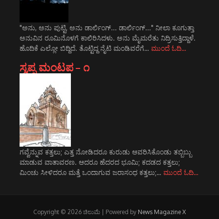
"ಅನು, ಅನು ಪುಟ್ಟಿ, ಅನು ಡಾರ್ಲಿಂಗ್... ಡಾರ್ಲಿಂಗ್..." ನೀಲಾ ಕೂಗುತ್ತಾ
ಅನುವಿನ ರೂಮಿನೊಳಗೆ ಕಾಲಿರಿಸಿದಳು. ಅನು ಮೈಮರೆತು ನಿದ್ರಿಸುತ್ತಿದ್ದಾಳೆ.
ಹೊದಿಕೆ ಎಲ್ಲೋ ಬಿದ್ದಿದೆ. ತೊಟ್ಟಿದ್ದ ನೈಟಿ ಮಂಡಿವರೆಗೆ…
ಮುಂದೆ ಓದಿ…
ಸ್ವಪ್ನ ಮಂಟಪ – ೧
ಗವ್ವೆನ್ನುವ ಕತ್ತಲು; ಎತ್ತ ನೋಡಿದರೂ ಕುರುಡು ಆವರಿಸಿಕೊಂಡು ತಬ್ಬಿಬ್ಬು
ಮಾಡುವ ವಾತಾವರಣ. ಆದರೂ ಹೆದರದ ಭೂಮಿ; ಕದಡದ ಕತ್ತಲು;
ಮಿಂಚು ಸೀಳಿದರೂ ಮತ್ತೆ ಒಂದಾಗುವ ಜರಾಸಂಧ ಕತ್ತಲು;…
ಮುಂದೆ ಓದಿ…
Copyright © 2026 ಚಿಲುಮೆ | Powered by
News Magazine X