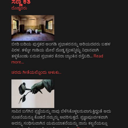
ಸಣ್ಣ ಕತೆ
ದೊಡ್ಡವರು
ಬೀದಿ ಬದಿಯ ಪುಸ್ತಕದ ಅಂಗಡಿ ಪ್ರಭಾಕರನನ್ನು ಅರಿಯದವರು ಬಹಳ
ವಿರಳ. ತಳ್ಳೋ ಗಾಡಿಯ ಮೇಲೆ ದೊಡ್ಡ ಟ್ರಂಕನ್ನಿಟ್ಟು ನಿಧಾನವಾಗಿ
ತಳ್ಳಿಕೊಂಡು ಬರುವ ಪ್ರಭಾಕರ ಕೆನರಾ ಬ್ಯಾಂಕಿನ ರಸ್ತೆಬದಿ…
Read
more…
ಚರಮ ಗೀತೆಯಲ್ಲೊಂದು ಅಳುಕು..
ಸಾವಿನ ಬಗೆಗಿನ ಪ್ರಜ್ಞೆಯನ್ನು ನಾವು ಬೆಳೆಸಿಕೊಳ್ಳಲನುವಾಗುತ್ತಿದ್ದಂತೆ ಅದು
ಸೂಚನೆಯನ್ನೂ ಕೊಡದೆ ನಮ್ಮನ್ನು ಆವರಿಸುತ್ತದೆ. ಪ್ರಜ್ಞಾಪೂರ್ವಕವಾಗಿ
ಅದನ್ನು ಸಂಧಿಸುವಾಗಿನ ಯಮಯಾತನೆಯನ್ನು ನಾನು ಕಲ್ಪನೆಯಲ್ಲೂ