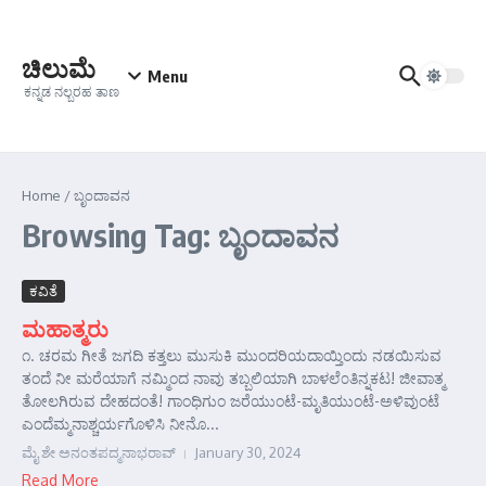
Skip to content
ಚಿಲುಮೆ
Menu
ಕನ್ನಡ ನಲ್ಬರಹ ತಾಣ
Home
/
ಬೃಂದಾವನ
Browsing Tag: ಬೃಂದಾವನ
ಕವಿತೆ
ಮಹಾತ್ಮರು
೧. ಚರಮ ಗೀತೆ ಜಗದಿ ಕತ್ತಲು ಮುಸುಕಿ ಮುಂದರಿಯದಾಯ್ತಿಂದು ನಡಯಿಸುವ
ತಂದೆ ನೀ ಮರೆಯಾಗೆ ನಮ್ಮಿಂದ ನಾವು ತಬ್ಬಲಿಯಾಗಿ ಬಾಳಲೆ೦ತಿನ್ನಕಟ! ಜೀವಾತ್ಮ
ತೋಲಗಿರುವ ದೇಹದಂತೆ! ಗಾಂಧಿಗುಂ ಜರೆಯುಂಟೆ-ಮೃತಿಯುಂಟೆ-ಅಳಿವುಂಟೆ
ಎಂದೆಮ್ಮನಾಶ್ಚರ್ಯಗೊಳಿಸಿ ನೀನೊ...
ಮೈ ಶೇ ಅನಂತಪದ್ಮನಾಭರಾವ್
January 30, 2024
Read More