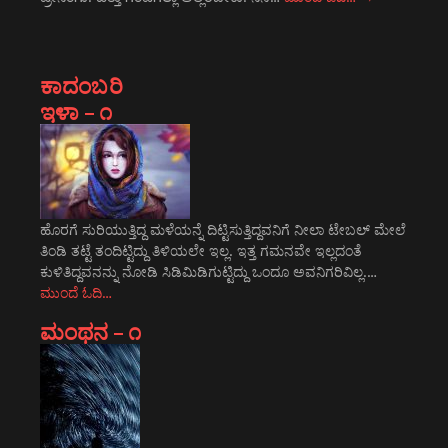
ಕಾದಂಬರಿ
ಇಳಾ – ೧
ಹೊರಗೆ ಸುರಿಯುತ್ತಿದ್ದ ಮಳೆಯನ್ನೆ ದಿಟ್ಟಿಸುತ್ತಿದ್ದವನಿಗೆ ನೀಲಾ ಟೇಬಲ್ ಮೇಲೆ
ತಿಂಡಿ ತಟ್ಟೆ ತಂದಿಟ್ಟಿದ್ದು ತಿಳಿಯಲೇ ಇಲ್ಲ. ಇತ್ತ ಗಮನವೇ ಇಲ್ಲದಂತೆ
ಕುಳಿತಿದ್ದವನನ್ನು ನೋಡಿ ಸಿಡಿಮಿಡಿಗುಟ್ಟಿದ್ದು ಒಂದೂ ಅವನಿಗರಿವಿಲ್ಲ.…
ಮುಂದೆ ಓದಿ…
ಮಂಥನ – ೧