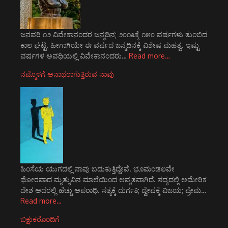
ಜನವರಿ ೧೨ ವಿವೇಕಾನಂದರ ಜನ್ಮದಿನ; ೨೦೧೩ಕ್ಕೆ ೧೫೦ ವರ್ಷಗಳು ತುಂಬಿದ
ಕಾಲ ಘಟ್ಟ. ಹೀಗಾಗಿಯೇ ಈ ವರ್ಷದ ಜನ್ಮದಿನಕ್ಕೆ ವಿಶೇಷ ಮಹತ್ವ. ಇಷ್ಟು
ವರ್ಷಗಳ ಅವಧಿಯಲ್ಲಿ ವಿವೇಕಾನಂದರು…
Read more…
ನಮ್ಮೊಳಗೆ ಅನಾಥರಾಗುತ್ತಿರುವ ನಾವು
ಹಿಂಸೆಯ ಯುಗದಲ್ಲಿ ನಾವು ಬದುಕುತ್ತಿದ್ದೇವೆ. ಭೂಮಂಡಲವೇ
ಘೋರವಾದ ಮೃತ್ಯುವಿನ ಮಾಲೆಯಿಂದ ಆವೃತವಾಗಿದೆ. ಸದ್ಯದಲ್ಲಿ ಅಮೇರಿಕ
ದೇಶ ಅದರಲ್ಲಿ ಹೆಚ್ಚು ಅಪರಾಧಿ. ಸತ್ಯಕ್ಕೆ ದುರ್ಗತಿ; ದ್ವೇಷಕ್ಕೆ ವಿಜಯ; ಪ್ರೇಮ…
Read more…
ಬಿಕ್ಷುಕರೊಂದಿಗೆ