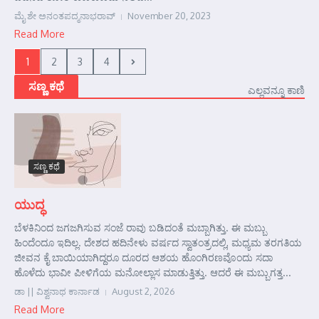
ಮೈ ಶೇ ಅನಂತಪದ್ಮನಾಭರಾವ್
November 20, 2023
Read More
1
2
3
4
ಸಣ್ಣ ಕಥೆ
ಎಲ್ಲವನ್ನೂ ಕಾಣಿ
ಸಣ್ಣ ಕಥೆ
ಯುದ್ಧ
ಬೆಳಕಿನಿಂದ ಜಗಜಗಿಸುವ ಸಂಜೆ ರಾವು ಬಡಿದಂತೆ ಮಬ್ಬಾಗಿತ್ತು. ಈ ಮಬ್ಬು
ಹಿಂದೆಂದೂ ಇದಿಲ್ಲ. ದೇಶದ ಹದಿನೇಳು ವರ್ಷದ ಸ್ವಾತಂತ್ರದಲ್ಲಿ, ಮಧ್ಯಮ ತರಗತಿಯ
ಜೀವನ ಕೈ ಬಾಯಿಯಾಗಿದ್ದರೂ ದೂರದ ಆಶಯ ಹೊಂಗಿರಣವೊಂದು ಸದಾ
ಹೊಳೆದು ಭಾವೀ ಪೀಳಿಗೆಯ ಮನೋಲ್ಲಾಸ ಮಾಡುತ್ತಿತ್ತು. ಆದರೆ ಈ ಮಬ್ಬುಗತ್ತ...
ಡಾ || ವಿಶ್ವನಾಥ ಕಾರ್ನಾಡ
August 2, 2026
Read More