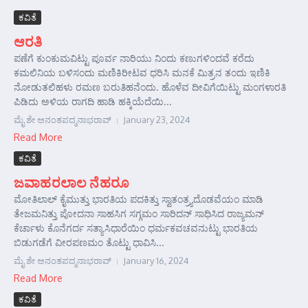
ಕವಿತೆ
ಆರತಿ
ಪಣೆಗೆ ಕುಂಕುಮವಿಟ್ಟು ಪೂರ್ವ ನಾರಿಯು ನಿಂದು ಕಣುಗಳಿಂದವೆ ಕರೆದು
ಕಮಲಿನಿಯ ಬಳಿಸಂದು ಮಣಿಕಿರೀಟವ ಧರಿಸಿ ಮನಕೆ ಮಿತ್ರನ ತಂದು ಇಣಿಕಿ
ನೋಡುತಲಿಹಳು ರಮಣ ಬರುತಿಹನೆಂದು. ಹೊಳೆವ ದೀವಿಗೆಯಿಟ್ಟು ಮಂಗಳಾರತಿ
ಪಿಡಿದು ಅಳಿಯ ರಾಗದಿ ಹಾಡಿ ಹಕ್ಕಿಯೆದೆಯಿ...
ಮೈ ಶೇ ಅನಂತಪದ್ಮನಾಭರಾವ್
January 23, 2024
Read More
ಕವಿತೆ
ಜವಾಹರಲಾಲ ನೆಹರೂ
ಮೋತಿಲಾಲ್ ಕೈಮುತ್ತು ಭಾರತಿಯ ಪದಕಿತ್ತು ಸ್ವಾತಂತ್ರ್ಯದೊಡವೆಯಂ ಮಾಡಿ
ತೇಜಮನಿತ್ತು ಪೋದನಾ ಸಾಹಸಿಗ ಸಗ್ಗಮಂ ಸಾರಿದನ್ ಸಾಧಿಸಿದ ರಾಜ್ಯಮನ್
ಕೆರ್ಚಾಳು ಕೊನೆಗರ್ದ ಸತ್ಯಾಸಿಧಾರೆಯಿಂ ಧರ್ಮಕವಚವನುಟ್ಟು ಭಾರತಿಯ
ಬಿಡುಗಡೆಗೆ ವೀರಪಣಮಂ ತೊಟ್ಟು ಧಾವಿಸಿ...
ಮೈ ಶೇ ಅನಂತಪದ್ಮನಾಭರಾವ್
January 16, 2024
Read More
ಕವಿತೆ