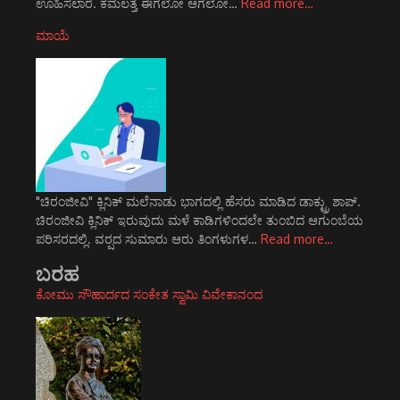
ಊಹಿಸಲಾರೆ. ಕಮಲತ್ತೆ ಈಗಲೋ ಆಗಲೋ…
Read more…
ಮಾಯೆ
"ಚಿರಂಜೀವಿ" ಕ್ಲಿನಿಕ್ ಮಲೆನಾಡು ಭಾಗದಲ್ಲಿ ಹೆಸರು ಮಾಡಿದ ಡಾಕ್ಟ್ರು ಶಾಪ್.
ಚಿರಂಜೀವಿ ಕ್ಲಿನಿಕ್ ಇರುವುದು ಮಳೆ ಕಾಡಿಗಳಿಂದಲೇ ತುಂಬಿದ ಆಗುಂಬೆಯ
ಪರಿಸರದಲ್ಲಿ. ವರ್‍ಷದ ಸುಮಾರು ಆರು ತಿಂಗಳುಗಳ…
Read more…
ಬರಹ
ಕೋಮು ಸೌಹಾರ್ದದ ಸಂಕೇತ ಸ್ವಾಮಿ ವಿವೇಕಾನಂದ