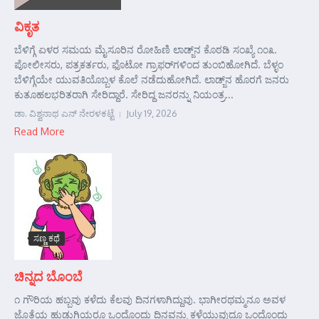
ವಿಕೃತ
ಬೆಳಿಗ್ಗೆ ಏಳರ ಸಮಯ ಮೈಸೂರಿನ ರೋಹಿಣಿ ಲಾಡ್ಜ್‌ನ ಕೊಠಡಿ ಸಂಖ್ಯೆ ೧೦೩.
ಪೋಲೀಸರು, ಪತ್ರಕರ್ತರು, ಫೊಟೋ ಗ್ರಾಫರ್‌ಗಳಿಂದ ತುಂಬಿಹೋಗಿದೆ. ಬೆಳ್ಳಂ
ಬೆಳಿಗ್ಗೆಯೇ ಯುವತಿಯೊಬ್ಬಳ ಕೊಲೆ ನಡೆದುಹೋಗಿದೆ. ಲಾಡ್ಜ್‌ನ ಹೊರಗೆ ಜನರು
ಕುತೂಹಲಭರಿತರಾಗಿ ಸೇರಿದ್ದಾರೆ. ಸೇರಿದ್ದ ಜನರನ್ನು ನಿಯಂತ್ರ...
ಡಾ. ವಿಶ್ವನಾಥ ಎನ್ ನೇರಳಕಟ್ಟೆ
July 19, 2026
Read More
ಸಣ್ಣ ಕಥೆ
ಚಿನ್ನದ ಬೊಂಬೆ
೧ ಗೌರಿಯ ಹಬ್ಬವು ಕಳೆದು ಕೆಲವು ದಿನಗಳಾಗಿದ್ದುವು. ಭಾಗೀರಥಮ್ಮನೂ ಅವಳ
ಜೊತೆಯ ಹುಡುಗಿಯರೂ ಒಂದೊಂದು ದಿನವನ್ನು ಕಳೆಯುವುದೂ ಒಂದೊಂದು