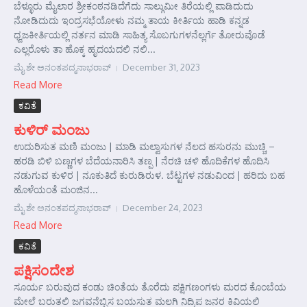
ಬೆಳ್ಳೂರು ಮೈಲಾರ ಶ್ರೀಕಂಠನಡಿದೆಗೆದು ಸಾಲ್ಗುಮೀ ತಿರೆಯಲ್ಲಿ ಪಾಡಿದುದು
ನೋಡಿದುದು ಇಂದ್ರಸಭೆಯೋಳು ನಮ್ಮ ತಾಯ ಕೀರ್ತಿಯ ಹಾಡಿ ಕನ್ನಡ
ಧ್ವಜಕೀರ್ತಿಯಲ್ಲಿ ನರ್ತನ ಮಾಡಿ ಸಾಹಿತ್ಯ ಸೊಬಗುಗಳನೆಲ್ಲರ್ಗೆ ತೋರುವೊಡೆ
ಎಲ್ಲರೊಳು ತಾ ಹೊಕ್ಕ ಹೃದಯದಲಿ ನಲಿ...
ಮೈ ಶೇ ಅನಂತಪದ್ಮನಾಭರಾವ್
December 31, 2023
Read More
ಕವಿತೆ
ಕುಳಿರ್ ಮಂಜು
ಉದುರಿಸುತ ಮಣಿ ಮಂಜು | ಮಾಡಿ ಮಲ್ವಾಸುಗಳ ನೆಲದ ಹಸುರನು ಮುಚ್ಚಿ –
ಹರಡಿ ಬಿಳಿ ಬಣ್ಣಗಳ ಬೆದೆಯನಾರಿಸಿ ತಣ್ಪ | ನೆರಚಿ ಚಳಿ ಹೊದಿಕೆಗಳ ಹೊದಿಸಿ
ನಡುಗುವ ಕುಳಿರ | ನೂಕುತಿದೆ ಕುರುಡಿರುಳ. ಬೆಟ್ಟಗಳ ನಡುವಿಂದ | ಹರಿದು ಬಹ
ಹೊಳೆಯಂತೆ ಮಂಜಿನ...
ಮೈ ಶೇ ಅನಂತಪದ್ಮನಾಭರಾವ್
December 24, 2023
Read More
ಕವಿತೆ
ಪಕ್ಷಿಸಂದೇಶ
ಸೂರ್ಯ ಬರುವುದ ಕಂಡು ಚಿಂತೆಯ ತೊರೆದು ಪಕ್ಷಿಗಣಂಗಳು ಮರದ ಕೊಂಬೆಯ
ಮೇಲೆ ಬರುತಲಿ ಜಗವನೆಬ್ಬಿಸ ಬಯಸುತ ಮಲಗಿ ನಿದ್ರಿಪ ಜನರ ಕಿವಿಯಲಿ