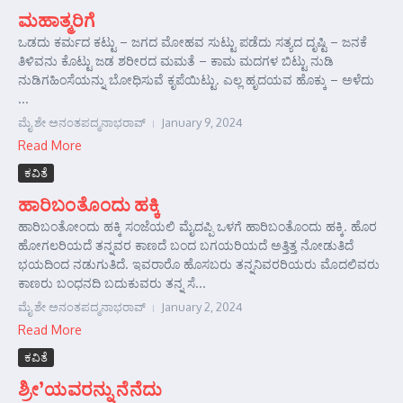
ಮಹಾತ್ಮರಿಗೆ
ಒಡದು ಕರ್ಮದ ಕಟ್ಟು – ಜಗದ ಮೋಹವ ಸುಟ್ಟು ಪಡೆದು ಸತ್ಯದ ದೃಷ್ಟಿ – ಜನಕೆ
ತಿಳಿವನು ಕೊಟ್ಟು ಜಡ ಶರೀರದ ಮಮತೆ – ಕಾಮ ಮದಗಳ ಬಿಟ್ಟು ನುಡಿ
ನುಡಿಗಹಿಂಸೆಯನ್ನು ಬೋಧಿಸುವೆ ಕೃಪೆಯಿಟ್ಟು. ಎಲ್ಲ ಹೃದಯವ ಹೊಕ್ಕು – ಅಳೆದು
...
ಮೈ ಶೇ ಅನಂತಪದ್ಮನಾಭರಾವ್
January 9, 2024
Read More
ಕವಿತೆ
ಹಾರಿಬಂತೊಂದು ಹಕ್ಕಿ
ಹಾರಿಬಂತೋಂದು ಹಕ್ಕಿ ಸಂಜೆಯಲಿ ಮೈದಪ್ಪಿ ಒಳಗೆ ಹಾರಿಬಂತೊಂದು ಹಕ್ಕಿ. ಹೊರ
ಹೋಗಲರಿಯದೆ ತನ್ನವರ ಕಾಣದೆ ಬಂದ ಬಗಯರಿಯದೆ ಅತ್ತಿತ್ತ ನೋಡುತಿದೆ
ಭಯದಿಂದ ನಡುಗುತಿದೆ. ಇವರಾರೊ ಹೊಸಬರು ತನ್ನನಿವರರಿಯರು ಮೊದಲಿವರು
ಕಾಣರು ಬಂಧನದಿ ಬದುಕುವರು ತನ್ನ ಸೆ...
ಮೈ ಶೇ ಅನಂತಪದ್ಮನಾಭರಾವ್
January 2, 2024
Read More
ಕವಿತೆ
ಶ್ರೀ’ಯವರನ್ನು ನೆನೆದು