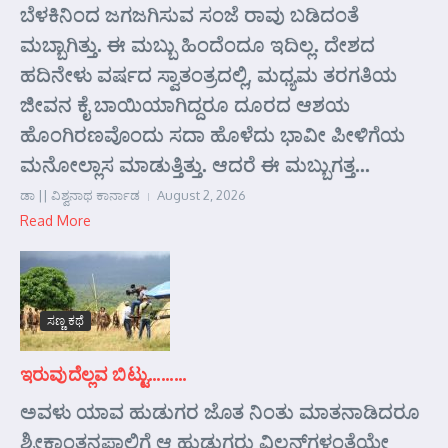
ಬೆಳಕಿನಿಂದ ಜಗಜಗಿಸುವ ಸಂಜೆ ರಾವು ಬಡಿದಂತೆ
ಮಬ್ಬಾಗಿತ್ತು. ಈ ಮಬ್ಬು ಹಿಂದೆಂದೂ ಇದಿಲ್ಲ. ದೇಶದ
ಹದಿನೇಳು ವರ್ಷದ ಸ್ವಾತಂತ್ರದಲ್ಲಿ, ಮಧ್ಯಮ ತರಗತಿಯ
ಜೀವನ ಕೈ ಬಾಯಿಯಾಗಿದ್ದರೂ ದೂರದ ಆಶಯ
ಹೊಂಗಿರಣವೊಂದು ಸದಾ ಹೊಳೆದು ಭಾವೀ ಪೀಳಿಗೆಯ
ಮನೋಲ್ಲಾಸ ಮಾಡುತ್ತಿತ್ತು. ಆದರೆ ಈ ಮಬ್ಬುಗತ್ತ...
ಡಾ || ವಿಶ್ವನಾಥ ಕಾರ್ನಾಡ
August 2, 2026
Read More
ಸಣ್ಣ ಕಥೆ
ಇರುವುದೆಲ್ಲವ ಬಿಟ್ಟು………
ಅವಳು ಯಾವ ಹುಡುಗರ ಜೊತ ನಿಂತು ಮಾತನಾಡಿದರೂ
ಶ್ರೀಕಾಂತನಪಾಲಿಗೆ ಆ ಹುಡುಗರು ವಿಲನ್‌ಗಳಂತೆಯೇ