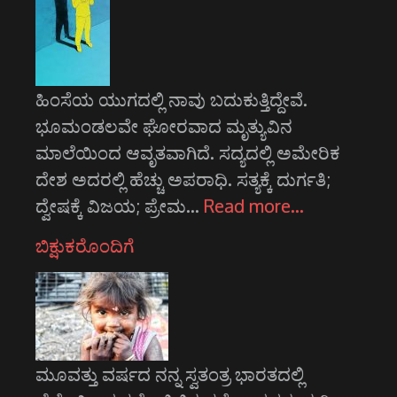
ಹಿಂಸೆಯ ಯುಗದಲ್ಲಿ ನಾವು ಬದುಕುತ್ತಿದ್ದೇವೆ.
ಭೂಮಂಡಲವೇ ಘೋರವಾದ ಮೃತ್ಯುವಿನ
ಮಾಲೆಯಿಂದ ಆವೃತವಾಗಿದೆ. ಸದ್ಯದಲ್ಲಿ ಅಮೇರಿಕ
ದೇಶ ಅದರಲ್ಲಿ ಹೆಚ್ಚು ಅಪರಾಧಿ. ಸತ್ಯಕ್ಕೆ ದುರ್ಗತಿ;
ದ್ವೇಷಕ್ಕೆ ವಿಜಯ; ಪ್ರೇಮ…
Read more…
ಬಿಕ್ಷುಕರೊಂದಿಗೆ
ಮೂವತ್ತು ವರ್ಷದ ನನ್ನ ಸ್ವತಂತ್ರ ಭಾರತದಲ್ಲಿ