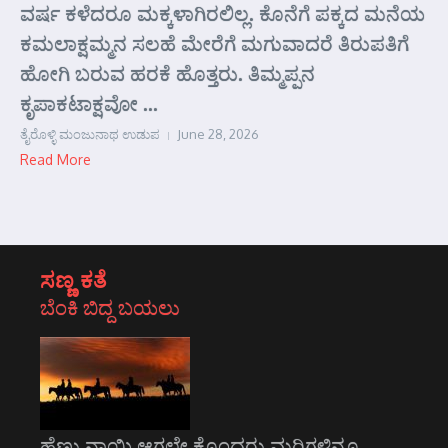
ವರ್ಷ ಕಳೆದರೂ ಮಕ್ಕಳಾಗಿರಲಿಲ್ಲ. ಕೊನೆಗೆ ಪಕ್ಕದ ಮನೆಯ
ಕಮಲಾಕ್ಷಮ್ಮನ ಸಲಹೆ ಮೇರೆಗೆ ಮಗುವಾದರೆ ತಿರುಪತಿಗೆ
ಹೋಗಿ ಬರುವ ಹರಕೆ ಹೊತ್ತರು. ತಿಮ್ಮಪ್ಪನ
ಕೃಪಾಕಟಾಕ್ಷವೋ ...
ತೈರೊಳ್ಳಿ ಮಂಜುನಾಥ ಉಡುಪ
June 28, 2026
Read More
ಸಣ್ಣ ಕತೆ
ಬೆಂಕಿ ಬಿದ್ದ ಬಯಲು
ಹೆಣ್ಣು ನಾಯಿ ಆಗಲೇ ಕೊಂದರು ಮರಿಗಳಿನ್ನೂ