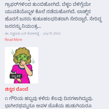
ಗ್ರಾಫರ್‌ಗಳಿಂದ ತುಂಬಿಹೋಗಿದೆ. ಬೆಳ್ಳಂ ಬೆಳಿಗ್ಗೆಯೇ
ಯುವತಿಯೊಬ್ಬಳ ಕೊಲೆ ನಡೆದುಹೋಗಿದೆ. ಲಾಡ್ಜ್‌ನ
ಹೊರಗೆ ಜನರು ಕುತೂಹಲಭರಿತರಾಗಿ ಸೇರಿದ್ದಾರೆ. ಸೇರಿದ್ದ
ಜನರನ್ನು ನಿಯಂತ್ರ...
ಡಾ. ವಿಶ್ವನಾಥ ಎನ್ ನೇರಳಕಟ್ಟೆ
July 19, 2026
Read More
ಸಣ್ಣ ಕಥೆ
ಚಿನ್ನದ ಬೊಂಬೆ
೧ ಗೌರಿಯ ಹಬ್ಬವು ಕಳೆದು ಕೆಲವು ದಿನಗಳಾಗಿದ್ದುವು.
ಭಾಗೀರಥಮ್ಮನೂ ಅವಳ ಜೊತೆಯ ಹುಡುಗಿಯರೂ