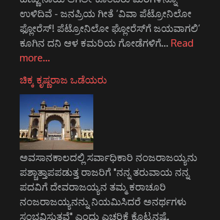
ಉಳಿದಿವೆ - ಜನಪ್ರಿಯ ಗೀತೆ ‘ವಿವಾ ಪೆಟ್ರೋನಿಲೋ
ಫ್ಲೋರೆಸ್! ಪೆಟ್ರೋನಿಲೋ ಘ್ಲೋರೆಸ್‍ಗೆ ಜಯವಾಗಲಿ’
ಕೂಗಿನ ದನಿ ಆಳ ಕಮರಿಯ ಗೋಡೆಗಳಿಗೆ…
Read
more…
ಚಿಕ್ಕ ಕೃಷ್ಣರಾಜ ಒಡೆಯರು
ಅವಸಾನಕಾಲದಲ್ಲಿ ಸರ್ವಾಧಿಕಾರಿ ನಂಜರಾಜಯ್ಯನು
ಪಶ್ಚಾತ್ತಾಪಪಡುತ್ತ ರಾಜರಿಗೆ "ನನ್ನ ತರುವಾಯ ನನ್ನ
ಪದವಿಗೆ ದೇವರಾಜಯ್ಯನ ತಮ್ಮ ಕರಾಚೂರಿ
ನಂಜರಾಜಯ್ಯನನ್ನು ನಿಯಮಿಸಿದರೆ ಅನರ್ಥಗಳು
ಸಂಭವಿಸುತ್ತವೆ" ಎಂದು ಎಚ್ಚರಿಕೆ ಕೊಟ್ಟನಷ್ಟೆ.