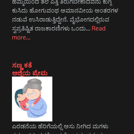
ಹೆಮ್ಮೆಯಿಂದ ತಲೆ ಎತ್ತಿ ತಿರುಗಬೇಕಾದವನು ಕುಗ್ಗಿ
ಕುಸಿದು ಹೋಗುವಂಥ ಅಮಾನವೀಯ ಅಂತರಗಳ
ನಡುವೆ ಉಸಿರಾಡುತ್ತಿದ್ದೇನೆ. ವೈಭೋಗದಲ್ಲಿರುವ
ಸ್ವಪ್ರತಿಷ್ಟಿತ ರಾಜಕಾರಣಿಗಳು ಒಂದು…
Read
more…
ಸಣ್ಣ ಕತೆ
ಅಜ್ಜಿಯ ಪ್ರೇಮ
ಎರಡನೆಯ ಹೆರಿಗೆಯಲ್ಲಿ ಅಸು ನೀಗಿದ ಮಗಳು