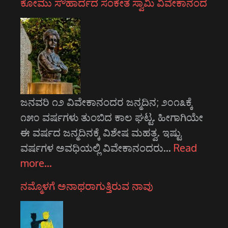
ಕೋಮು ಸೌಹಾರ್ದದ ಸಂಕೇತ ಸ್ವಾಮಿ ವಿವೇಕಾನಂದ
ಜನವರಿ ೧೨ ವಿವೇಕಾನಂದರ ಜನ್ಮದಿನ; ೨೦೧೩ಕ್ಕೆ
೧೫೦ ವರ್ಷಗಳು ತುಂಬಿದ ಕಾಲ ಘಟ್ಟ. ಹೀಗಾಗಿಯೇ
ಈ ವರ್ಷದ ಜನ್ಮದಿನಕ್ಕೆ ವಿಶೇಷ ಮಹತ್ವ. ಇಷ್ಟು
ವರ್ಷಗಳ ಅವಧಿಯಲ್ಲಿ ವಿವೇಕಾನಂದರು…
Read
more…
ನಮ್ಮೊಳಗೆ ಅನಾಥರಾಗುತ್ತಿರುವ ನಾವು