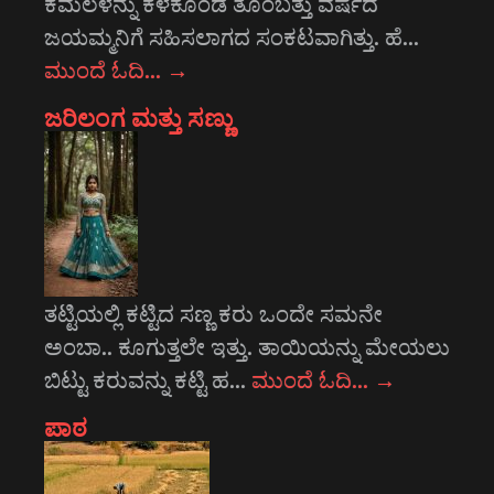
ಕಮಲಳನ್ನು ಕಳಕೊಂಡ ತೊಂಬತ್ತು ವರ್ಷದ
ಜಯಮ್ಮನಿಗೆ ಸಹಿಸಲಾಗದ ಸಂಕಟವಾಗಿತ್ತು. ಹೆ…
ಮುಂದೆ ಓದಿ…
→
ಜರಿಲಂಗ ಮತ್ತು ಸಣ್ಣು
ತಟ್ಟಿಯಲ್ಲಿ ಕಟ್ಟಿದ ಸಣ್ಣ ಕರು ಒಂದೇ ಸಮನೇ
ಅಂಬಾ.. ಕೂಗುತ್ತಲೇ ಇತ್ತು. ತಾಯಿಯನ್ನು ಮೇಯಲು
ಬಿಟ್ಟು ಕರುವನ್ನು ಕಟ್ಟಿ ಹ…
ಮುಂದೆ ಓದಿ…
→
ಪಾಠ