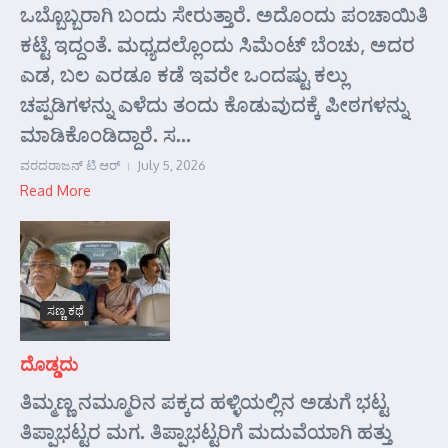
ಒಬ್ಬೊಬ್ಬರಾಗಿ ಬಂದು ಸೇರುತ್ತಾರೆ. ಅದೊಂದು ಪಂಚಾಯಿತಿ
ಕಟ್ಟೆ ಇದ್ದಂತೆ. ಮಧ್ಯದಲ್ಲೊಂದು ಸಿಮೆಂಟ್ ಬೆಂಚು, ಅದರ
ಎಡ, ಬಲ ಎರಡೂ ಕಡೆ ಇವರೇ ಒಂದಷ್ಟು ಕಲ್ಲು
ಚಪ್ಪಡಿಗಳನ್ನು ಎಳೆದು ತಂದು ಕೊಡುವುದಕ್ಕೆ ಪೀಠಗಳನ್ನು
ಮಾಡಿಕೊಂಡಿದ್ದಾರೆ. ಸ...
ವರದರಾಜನ್ ಟಿ ಆರ್
July 5, 2026
Read More
ಸಣ್ಣ ಕಥೆ
ದೊಡ್ಡದು
ತಿಮ್ಮಣ್ಣ ನಮ್ಮೂರಿನ ಪಕ್ಕದ ಹಳ್ಳಿಯಲ್ಲಿನ ಅಡುಗೆ ಭಟ್ಟ
ತಿಪ್ಪಾಭಟ್ಟರ ಮಗ. ತಿಪ್ಪಾಭಟ್ಟರಿಗೆ ಮದುವೆಯಾಗಿ ಹತ್ತು