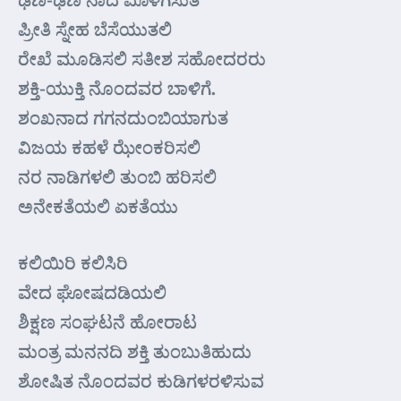
ಪ್ರೀತಿ ಸ್ನೇಹ ಬೆಸೆಯುತಲಿ
ರೇಖೆ ಮೂಡಿಸಲಿ ಸತೀಶ ಸಹೋದರರು
ಶಕ್ತಿ-ಯುಕ್ತಿ ನೊಂದವರ ಬಾಳಿಗೆ.
ಶಂಖನಾದ ಗಗನದುಂಬಿಯಾಗುತ
ವಿಜಯ ಕಹಳೆ ಝೇಂಕರಿಸಲಿ
ನರ ನಾಡಿಗಳಲಿ ತುಂಬಿ ಹರಿಸಲಿ
ಅನೇಕತೆಯಲಿ ಏಕತೆಯು
ಕಲಿಯಿರಿ ಕಲಿಸಿರಿ
ವೇದ ಘೋಷದಡಿಯಲಿ
ಶಿಕ್ಷಣ ಸಂಘಟನೆ ಹೋರಾಟ
ಮಂತ್ರ ಮನನದಿ ಶಕ್ತಿ ತುಂಬುತಿಹುದು
ಶೋಷಿತ ನೊಂದವರ ಕುಡಿಗಳರಳಿಸುವ