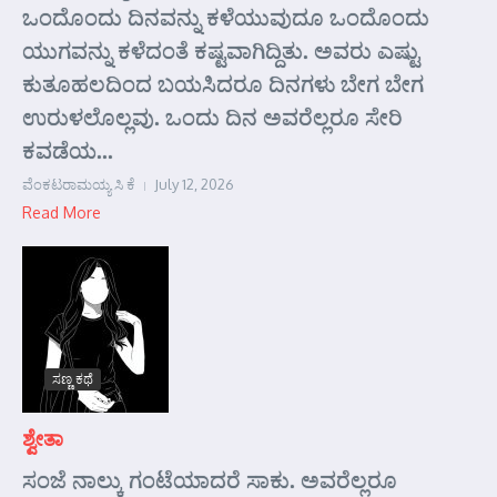
ಒಂದೊಂದು ದಿನವನ್ನು ಕಳೆಯುವುದೂ ಒಂದೊಂದು
ಯುಗವನ್ನು ಕಳೆದಂತೆ ಕಷ್ಟವಾಗಿದ್ದಿತು. ಅವರು ಎಷ್ಟು
ಕುತೂಹಲದಿಂದ ಬಯಸಿದರೂ ದಿನಗಳು ಬೇಗ ಬೇಗ
ಉರುಳಲೊಲ್ಲವು. ಒಂದು ದಿನ ಅವರೆಲ್ಲರೂ ಸೇರಿ
ಕವಡೆಯ...
ವೆಂಕಟರಾಮಯ್ಯ ಸಿ ಕೆ
July 12, 2026
Read More
ಸಣ್ಣ ಕಥೆ
ಶ್ವೇತಾ
ಸಂಜೆ ನಾಲ್ಕು ಗಂಟೆಯಾದರೆ ಸಾಕು. ಅವರೆಲ್ಲರೂ