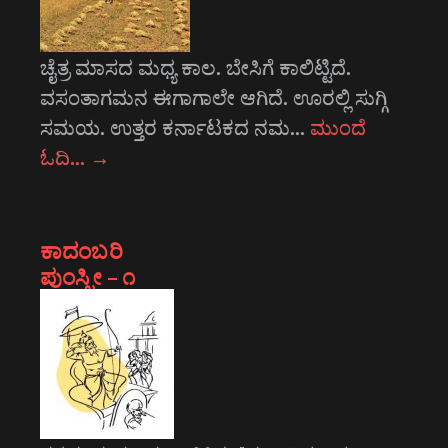
ಚೈತ್ರ ಮಾಸದ ಮಧ್ಯ ಕಾಲ. ಬೇಸಿಗೆ ಕಾಲಿಟ್ಟಿದೆ.
ವಸಂತಾಗಮನ ಈಗಾಗಾಲೇ ಆಗಿದೆ. ಊರಲ್ಲಿ ಸುಗ್ಗಿ
ಸಮಯ. ಉತ್ತರ ಕರ್ನಾಟಕದ ನಮ…
ಮುಂದೆ
ಓದಿ…
→
ಕಾದಂಬರಿ
ಪುಂಸ್ತ್ರೀ – ೧