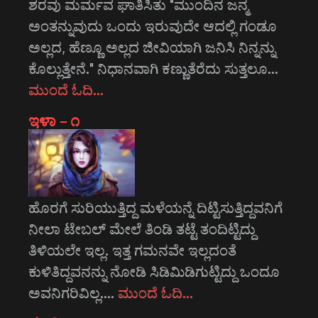
ಶರವು ಮರ್ಮವ ಘಾತಿಸಿತು "ಮುಂದಿನ ಜನ್ಮ
ಅಂತನ್ನುವುದು ಒಂದು ಇರುವುದೇ ಆದಲ್ಲಿ ಗಂಡೂ
ಅಲ್ಲದ, ಹೆಣ್ಣೂ ಅಲ್ಲದ ಜೀವಿಯಾಗಿ ಜನಿಸಿ ನಿನ್ನನ್ನು
ಕೊಲ್ಲುತ್ತೇನೆ." ನಿಧಾನವಾಗಿ ಕಣ್ಣುತೆರೆದು ಸುತ್ತಲೂ…
ಮುಂದೆ ಓದಿ…
ಇಳಾ – ೧
ಹೊರಗೆ ಸುರಿಯುತ್ತಿದ್ದ ಮಳೆಯನ್ನೆ ದಿಟ್ಟಿಸುತ್ತಿದ್ದವನಿಗೆ
ನೀಲಾ ಟೇಬಲ್ ಮೇಲೆ ತಿಂಡಿ ತಟ್ಟೆ ತಂದಿಟ್ಟಿದ್ದು
ತಿಳಿಯಲೇ ಇಲ್ಲ. ಇತ್ತ ಗಮನವೇ ಇಲ್ಲದಂತೆ
ಕುಳಿತಿದ್ದವನನ್ನು ನೋಡಿ ಸಿಡಿಮಿಡಿಗುಟ್ಟಿದ್ದು ಒಂದೂ
ಅವನಿಗರಿವಿಲ್ಲ.…
ಮುಂದೆ ಓದಿ…