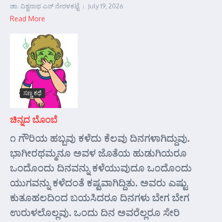
ಡಾ. ವಿಶ್ವನಾಥ ಎನ್ ನೇರಳಕಟ್ಟೆ
July 19, 2026
Read More
ಸಣ್ಣ ಕಥೆ
ಚಿನ್ನದ ಬೊಂಬೆ
೧ ಗೌರಿಯ ಹಬ್ಬವು ಕಳೆದು ಕೆಲವು ದಿನಗಳಾಗಿದ್ದುವು.
ಭಾಗೀರಥಮ್ಮನೂ ಅವಳ ಜೊತೆಯ ಹುಡುಗಿಯರೂ
ಒಂದೊಂದು ದಿನವನ್ನು ಕಳೆಯುವುದೂ ಒಂದೊಂದು
ಯುಗವನ್ನು ಕಳೆದಂತೆ ಕಷ್ಟವಾಗಿದ್ದಿತು. ಅವರು ಎಷ್ಟು
ಕುತೂಹಲದಿಂದ ಬಯಸಿದರೂ ದಿನಗಳು ಬೇಗ ಬೇಗ
ಉರುಳಲೊಲ್ಲವು. ಒಂದು ದಿನ ಅವರೆಲ್ಲರೂ ಸೇರಿ