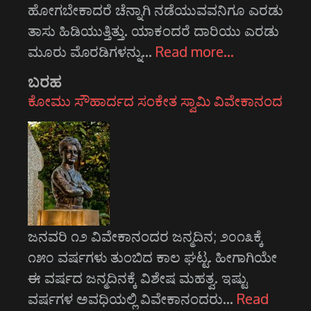
ಹೋಗಬೇಕಾದರೆ ಚೆನ್ನಾಗಿ ನಡೆಯುವವನಿಗೂ ಎರಡು
ತಾಸು ಹಿಡಿಯುತ್ತಿತ್ತು. ಯಾಕಂದರೆ ದಾರಿಯು ಎರಡು
ಮೂರು ಮೊರಡಿಗಳನ್ನು…
Read more…
ಬರಹ
ಕೋಮು ಸೌಹಾರ್ದದ ಸಂಕೇತ ಸ್ವಾಮಿ ವಿವೇಕಾನಂದ
ಜನವರಿ ೧೨ ವಿವೇಕಾನಂದರ ಜನ್ಮದಿನ; ೨೦೧೩ಕ್ಕೆ
೧೫೦ ವರ್ಷಗಳು ತುಂಬಿದ ಕಾಲ ಘಟ್ಟ. ಹೀಗಾಗಿಯೇ
ಈ ವರ್ಷದ ಜನ್ಮದಿನಕ್ಕೆ ವಿಶೇಷ ಮಹತ್ವ. ಇಷ್ಟು
ವರ್ಷಗಳ ಅವಧಿಯಲ್ಲಿ ವಿವೇಕಾನಂದರು…
Read