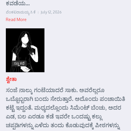
ಕವಡೆಯ...
ವೆಂಕಟರಾಮಯ್ಯ ಸಿ ಕೆ
July 12, 2026
Read More
ಸಣ್ಣ ಕಥೆ
ಶ್ವೇತಾ
ಸಂಜೆ ನಾಲ್ಕು ಗಂಟೆಯಾದರೆ ಸಾಕು. ಅವರೆಲ್ಲರೂ
ಒಬ್ಬೊಬ್ಬರಾಗಿ ಬಂದು ಸೇರುತ್ತಾರೆ. ಅದೊಂದು ಪಂಚಾಯಿತಿ
ಕಟ್ಟೆ ಇದ್ದಂತೆ. ಮಧ್ಯದಲ್ಲೊಂದು ಸಿಮೆಂಟ್ ಬೆಂಚು, ಅದರ
ಎಡ, ಬಲ ಎರಡೂ ಕಡೆ ಇವರೇ ಒಂದಷ್ಟು ಕಲ್ಲು
ಚಪ್ಪಡಿಗಳನ್ನು ಎಳೆದು ತಂದು ಕೊಡುವುದಕ್ಕೆ ಪೀಠಗಳನ್ನು