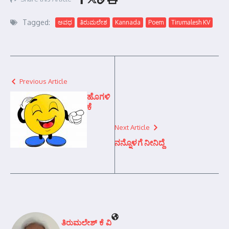
Tagged:
ಅವಧ
ತಿರುಮಲೇಶ
Kannada
Poem
Tirumalesh KV
Previous Article
ಹೊಗಳಿ
ಕೆ
Next Article
ನನ್ನೊಳಗೆ ನೀನಿದ್ದೆ
ತಿರುಮಲೇಶ್ ಕೆ ವಿ