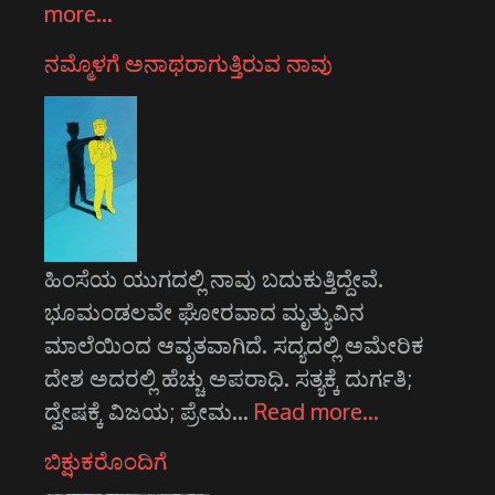
more…
ನಮ್ಮೊಳಗೆ ಅನಾಥರಾಗುತ್ತಿರುವ ನಾವು
ಹಿಂಸೆಯ ಯುಗದಲ್ಲಿ ನಾವು ಬದುಕುತ್ತಿದ್ದೇವೆ.
ಭೂಮಂಡಲವೇ ಘೋರವಾದ ಮೃತ್ಯುವಿನ
ಮಾಲೆಯಿಂದ ಆವೃತವಾಗಿದೆ. ಸದ್ಯದಲ್ಲಿ ಅಮೇರಿಕ
ದೇಶ ಅದರಲ್ಲಿ ಹೆಚ್ಚು ಅಪರಾಧಿ. ಸತ್ಯಕ್ಕೆ ದುರ್ಗತಿ;
ದ್ವೇಷಕ್ಕೆ ವಿಜಯ; ಪ್ರೇಮ…
Read more…
ಬಿಕ್ಷುಕರೊಂದಿಗೆ