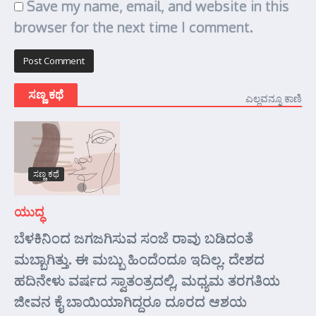
Save my name, email, and website in this
browser for the next time I comment.
ಸಣ್ಣ ಕಥೆ
ಎಲ್ಲವನ್ನೂ ಕಾಣಿ
ಸಣ್ಣ ಕಥೆ
ಯುದ್ಧ
ಬೆಳಕಿನಿಂದ ಜಗಜಗಿಸುವ ಸಂಜೆ ರಾವು ಬಡಿದಂತೆ
ಮಬ್ಬಾಗಿತ್ತು. ಈ ಮಬ್ಬು ಹಿಂದೆಂದೂ ಇದಿಲ್ಲ. ದೇಶದ
ಹದಿನೇಳು ವರ್ಷದ ಸ್ವಾತಂತ್ರದಲ್ಲಿ, ಮಧ್ಯಮ ತರಗತಿಯ
ಜೀವನ ಕೈ ಬಾಯಿಯಾಗಿದ್ದರೂ ದೂರದ ಆಶಯ