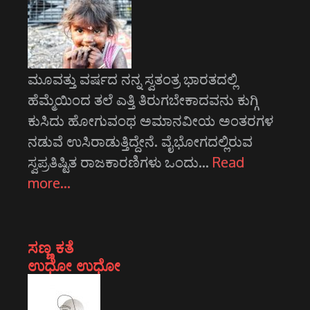
ಮೂವತ್ತು ವರ್ಷದ ನನ್ನ ಸ್ವತಂತ್ರ ಭಾರತದಲ್ಲಿ
ಹೆಮ್ಮೆಯಿಂದ ತಲೆ ಎತ್ತಿ ತಿರುಗಬೇಕಾದವನು ಕುಗ್ಗಿ
ಕುಸಿದು ಹೋಗುವಂಥ ಅಮಾನವೀಯ ಅಂತರಗಳ
ನಡುವೆ ಉಸಿರಾಡುತ್ತಿದ್ದೇನೆ. ವೈಭೋಗದಲ್ಲಿರುವ
ಸ್ವಪ್ರತಿಷ್ಟಿತ ರಾಜಕಾರಣಿಗಳು ಒಂದು…
Read
more…
ಸಣ್ಣ ಕತೆ
ಉಧೋ ಉಧೋ