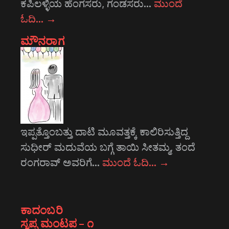
ಕಪಿಲಳ್ಳಿಯ ಹೆಂಗಸರು, ಗಂಡಸರು…
ಮುಂದೆ
ಓದಿ…
→
ಮೌನರಾಗ
ಇಪ್ಪತ್ತೊಂಬತ್ತು ದಾಟಿ ಮೂವತ್ತಕ್ಕೆ ಕಾಲಿರಿಸುತ್ತಿದ್ದ
ಸುಧೀರ್ ಮದುವೆಯ ಬಗ್ಗೆ ತಾಯಿ ಸೀತಮ್ಮ, ತಂದೆ
ರಂಗರಾವ್ ಅವರಿಗೆ…
ಮುಂದೆ ಓದಿ…
→
ಕಾದಂಬರಿ
ಸ್ವಪ್ನ ಮಂಟಪ – ೧