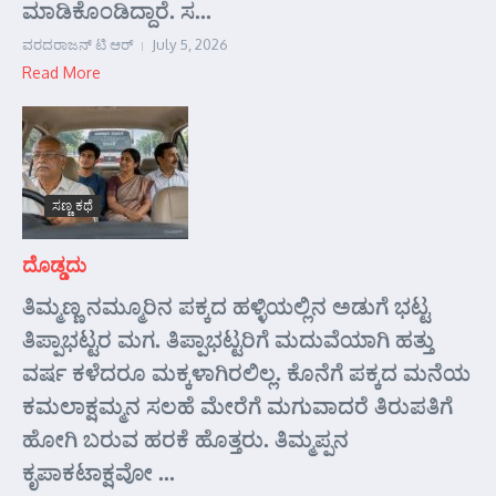
ಮಾಡಿಕೊಂಡಿದ್ದಾರೆ. ಸ...
ವರದರಾಜನ್ ಟಿ ಆರ್
July 5, 2026
Read More
ಸಣ್ಣ ಕಥೆ
ದೊಡ್ಡದು
ತಿಮ್ಮಣ್ಣ ನಮ್ಮೂರಿನ ಪಕ್ಕದ ಹಳ್ಳಿಯಲ್ಲಿನ ಅಡುಗೆ ಭಟ್ಟ
ತಿಪ್ಪಾಭಟ್ಟರ ಮಗ. ತಿಪ್ಪಾಭಟ್ಟರಿಗೆ ಮದುವೆಯಾಗಿ ಹತ್ತು
ವರ್ಷ ಕಳೆದರೂ ಮಕ್ಕಳಾಗಿರಲಿಲ್ಲ. ಕೊನೆಗೆ ಪಕ್ಕದ ಮನೆಯ
ಕಮಲಾಕ್ಷಮ್ಮನ ಸಲಹೆ ಮೇರೆಗೆ ಮಗುವಾದರೆ ತಿರುಪತಿಗೆ
ಹೋಗಿ ಬರುವ ಹರಕೆ ಹೊತ್ತರು. ತಿಮ್ಮಪ್ಪನ
ಕೃಪಾಕಟಾಕ್ಷವೋ ...