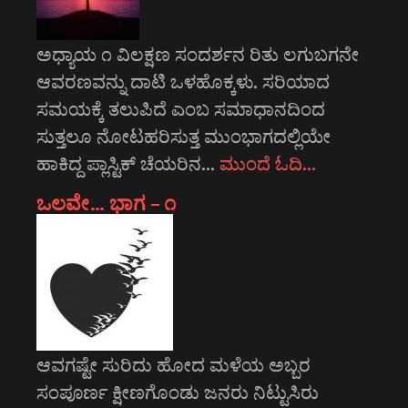
ಅಧ್ಯಾಯ ೧ ವಿಲಕ್ಷಣ ಸಂದರ್ಶನ ರಿತು ಲಗುಬಗನೇ
ಆವರಣವನ್ನು ದಾಟಿ ಒಳಹೊಕ್ಕಳು. ಸರಿಯಾದ
ಸಮಯಕ್ಕೆ ತಲುಪಿದೆ ಎಂಬ ಸಮಾಧಾನದಿಂದ
ಸುತ್ತಲೂ ನೋಟಹರಿಸುತ್ತ ಮುಂಭಾಗದಲ್ಲಿಯೇ
ಹಾಕಿದ್ದ ಪ್ಲಾಸ್ಟಿಕ್ ಚೆಯರಿನ…
ಮುಂದೆ ಓದಿ…
ಒಲವೇ… ಭಾಗ – ೧
ಆವಗಷ್ಟೇ ಸುರಿದು ಹೋದ ಮಳೆಯ ಅಬ್ಬರ
ಸಂಪೂರ್ಣ ಕ್ಷೀಣಗೊಂಡು ಜನರು ನಿಟ್ಟುಸಿರು