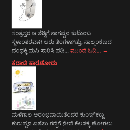
ಸಂತ್ರಸ್ತರ ಆ ಶೆಡ್ಡಿಗೆ ನಾಗವ್ವನ ಕುಟುಂಬ
ಸ್ಥಳಾಂತರವಾಗಿ ಆರು ತಿಂಗಳಾಗಿತ್ತು. ನಾಲ್ಕಂಕಣದ
ದಂಧಕ್ಕಿ ಮನಿ ಸಾರಿಸಿ ಪಡಿ…
ಮುಂದೆ ಓದಿ…
→
ಕರಾಚಿ ಕಾರಣೋರು
ಮಳೆಗಾಲ ಆರಂಭವಾಯಿತೆಂದರೆ ಕುಂಞಿಕಣ್ಣ
ಕುರುಪ್ಪನ ಏಣೆಲು ಗದ್ದೆಗೆ ನೇಜಿ ಕೆಲಸಕ್ಕೆ ಹೋಗಲು