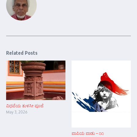
Related Posts
ವಿಧವೆಯ ತುಳಸೀ ಪೂಜೆ
May 3, 2026
ಪಾಪಿಯ ಪಾಡು – ೧೧