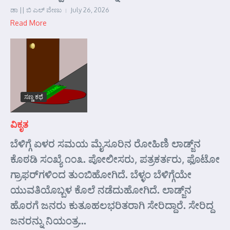
ಡಾ || ಬಿ ಎಲ್ ವೇಣು
July 26, 2026
Read More
ಸಣ್ಣ ಕಥೆ
ವಿಕೃತ
ಬೆಳಿಗ್ಗೆ ಏಳರ ಸಮಯ ಮೈಸೂರಿನ ರೋಹಿಣಿ ಲಾಡ್ಜ್‌ನ
ಕೊಠಡಿ ಸಂಖ್ಯೆ ೧೦೩. ಪೋಲೀಸರು, ಪತ್ರಕರ್ತರು, ಫೊಟೋ
ಗ್ರಾಫರ್‌ಗಳಿಂದ ತುಂಬಿಹೋಗಿದೆ. ಬೆಳ್ಳಂ ಬೆಳಿಗ್ಗೆಯೇ
ಯುವತಿಯೊಬ್ಬಳ ಕೊಲೆ ನಡೆದುಹೋಗಿದೆ. ಲಾಡ್ಜ್‌ನ
ಹೊರಗೆ ಜನರು ಕುತೂಹಲಭರಿತರಾಗಿ ಸೇರಿದ್ದಾರೆ. ಸೇರಿದ್ದ
ಜನರನ್ನು ನಿಯಂತ್ರ...