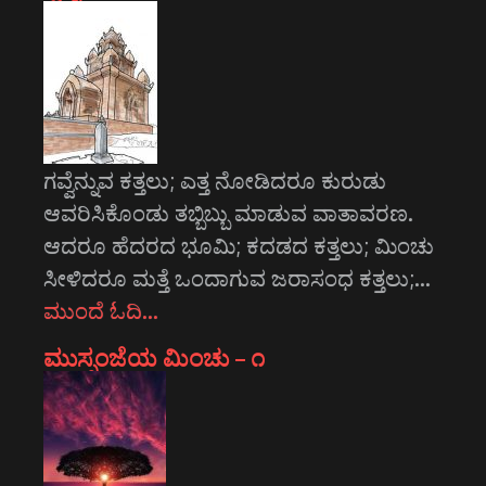
ಗವ್ವೆನ್ನುವ ಕತ್ತಲು; ಎತ್ತ ನೋಡಿದರೂ ಕುರುಡು
ಆವರಿಸಿಕೊಂಡು ತಬ್ಬಿಬ್ಬು ಮಾಡುವ ವಾತಾವರಣ.
ಆದರೂ ಹೆದರದ ಭೂಮಿ; ಕದಡದ ಕತ್ತಲು; ಮಿಂಚು
ಸೀಳಿದರೂ ಮತ್ತೆ ಒಂದಾಗುವ ಜರಾಸಂಧ ಕತ್ತಲು;…
ಮುಂದೆ ಓದಿ…
ಮುಸ್ಸಂಜೆಯ ಮಿಂಚು – ೧