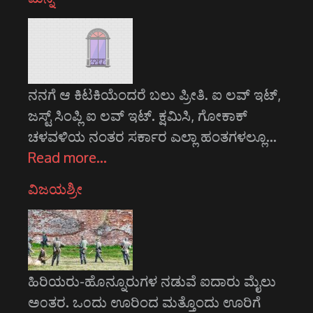
ನನಗೆ ಆ ಕಿಟಕಿಯೆಂದರೆ ಬಲು ಪ್ರೀತಿ. ಐ ಲವ್ ಇಟ್,
ಜಸ್ಟ್ ಸಿಂಪ್ಲಿ ಐ ಲವ್ ಇಟ್. ಕ್ಷಮಿಸಿ, ಗೋಕಾಕ್
ಚಳವಳಿಯ ನಂತರ ಸರ್ಕಾರ ಎಲ್ಲಾ ಹಂತಗಳಲ್ಲೂ…
Read more…
ವಿಜಯಶ್ರೀ
ಹಿರಿಯರು-ಹೊನ್ನೂರುಗಳ ನಡುವೆ ಐದಾರು ಮೈಲು
ಅ೦ತರ. ಒ೦ದು ಊರಿಂದ ಮತ್ತೊಂದು ಊರಿಗೆ