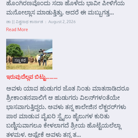
ಹೊಂಗಿರಣವೊಂದು ಸದಾ ಹೊಳೆದು ಭಾವೀ ಪೀಳಿಗೆಯ
ಮನೋಲ್ಲಾಸ ಮಾಡುತ್ತಿತ್ತು. ಆದರೆ ಈ ಮಬ್ಬುಗತ್ತ...
ಡಾ || ವಿಶ್ವನಾಥ ಕಾರ್ನಾಡ
August 2, 2026
Read More
ಸಣ್ಣ ಕಥೆ
ಇರುವುದೆಲ್ಲವ ಬಿಟ್ಟು………
ಅವಳು ಯಾವ ಹುಡುಗರ ಜೊತ ನಿಂತು ಮಾತನಾಡಿದರೂ
ಶ್ರೀಕಾಂತನಪಾಲಿಗೆ ಆ ಹುಡುಗರು ವಿಲನ್‌ಗಳಂತೆಯೇ
ಭಾಸವಾಗುತ್ತಿದ್ದರು. ಅವಳು ತನ್ನ ಕಾಲೇಜಿನ ಲೆಕ್ಚರರ್‌ಗಳು
ಪಾಠ ಮಾಡುವ ವೈಖರಿ ಸ್ಟೈಲು ಹೈಲುಗಳ ಕುರಿತು
ಬಣ್ಣಿಸುವಾಗಲೂ ಕೇಳಲಾಗದೆ ಶ್ರೀಯ ಹೊಟ್ಟೆಯಲೆಲ್ಲಾ
ತಳಮಳ. ಅಷ್ಟೇಕೆ ಅವಳು ತನ್ನ ತ...