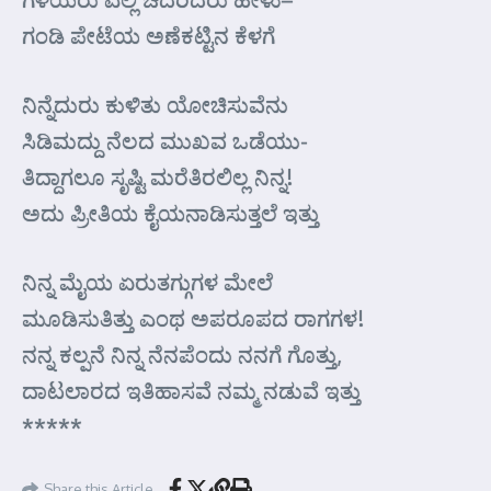
ಗಂಡಿ ಪೇಟೆಯ ಅಣೆಕಟ್ಟಿನ ಕೆಳಗೆ
ನಿನ್ನೆದುರು ಕುಳಿತು ಯೋಚಿಸುವೆನು
ಸಿಡಿಮದ್ದು ನೆಲದ ಮುಖವ ಒಡೆಯು-
ತಿದ್ದಾಗಲೂ ಸೃಷ್ಟಿ ಮರೆತಿರಲಿಲ್ಲ ನಿನ್ನ!
ಅದು ಪ್ರೀತಿಯ ಕೈಯನಾಡಿಸುತ್ತಲೆ ಇತ್ತು
ನಿನ್ನ ಮೈಯ ಏರುತಗ್ಗುಗಳ ಮೇಲೆ
ಮೂಡಿಸುತಿತ್ತು ಎಂಥ ಅಪರೂಪದ ರಾಗಗಳ!
ನನ್ನ ಕಲ್ಪನೆ ನಿನ್ನ ನೆನಪೆಂದು ನನಗೆ ಗೊತ್ತು,
ದಾಟಲಾರದ ಇತಿಹಾಸವೆ ನಮ್ಮ ನಡುವೆ ಇತ್ತು
*****
Share this Article