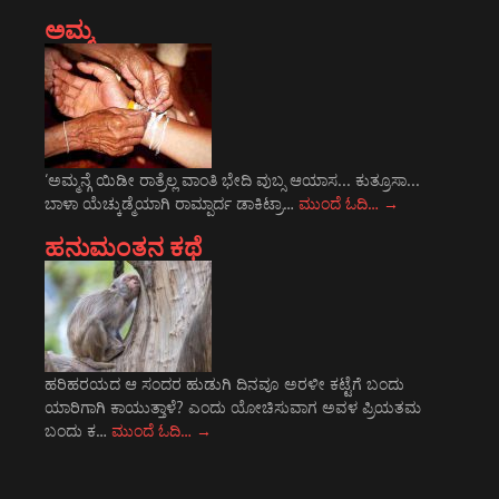
ಅಮ್ಮ
‘ಅಮ್ಮನ್ಗೆ ಯಿಡೀ ರಾತ್ರೆಲ್ಲ ವಾಂತಿ ಭೇದಿ ವುಬ್ಸ ಆಯಾಸ... ಕುತ್ರೂಸಾ...
ಬಾಳಾ ಯೆಚ್ಕುಡ್ಮೆಯಾಗಿ ರಾಮ್ಪಾರ್ದ ಡಾಕಿಟ್ರಾ…
ಮುಂದೆ ಓದಿ…
→
ಹನುಮಂತನ ಕಥೆ
ಹರಿಹರಯದ ಆ ಸಂದರ ಹುಡುಗಿ ದಿನವೂ ಅರಳೀ ಕಟ್ಟೆಗೆ ಬಂದು
ಯಾರಿಗಾಗಿ ಕಾಯುತ್ತಾಳೆ? ಎಂದು ಯೋಚಿಸುವಾಗ ಅವಳ ಪ್ರಿಯತಮ
ಬಂದು ಕ…
ಮುಂದೆ ಓದಿ…
→