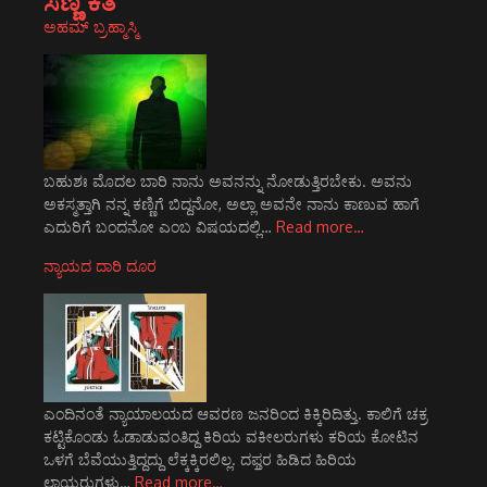
ಸಣ್ಣ ಕತೆ
ಅಹಮ್ ಬ್ರಹ್ಮಾಸ್ಮಿ
ಬಹುಶಃ ಮೊದಲ ಬಾರಿ ನಾನು ಅವನನ್ನು ನೋಡುತ್ತಿರಬೇಕು. ಅವನು
ಅಕಸ್ಮತ್ತಾಗಿ ನನ್ನ ಕಣ್ಣಿಗೆ ಬಿದ್ದನೋ, ಅಲ್ಲಾ ಅವನೇ ನಾನು ಕಾಣುವ ಹಾಗೆ
ಎದುರಿಗೆ ಬಂದನೋ ಎಂಬ ವಿಷಯದಲ್ಲಿ…
Read more…
ನ್ಯಾಯದ ದಾರಿ ದೂರ
ಎಂದಿನಂತೆ ನ್ಯಾಯಾಲಯದ ಆವರಣ ಜನರಿಂದ ಕಿಕ್ಕಿರಿದಿತ್ತು. ಕಾಲಿಗೆ ಚಕ್ರ
ಕಟ್ಟಿಕೊಂಡು ಓಡಾಡುವಂತಿದ್ದ ಕಿರಿಯ ವಕೀಲರುಗಳು ಕರಿಯ ಕೋಟಿನ
ಒಳಗೆ ಬೆವೆಯುತ್ತಿದ್ದದ್ದು ಲೆಕ್ಕಕ್ಕಿರಲಿಲ್ಲ. ದಫ್ತರ ಹಿಡಿದ ಹಿರಿಯ
ಲಾಯರುಗಳು…
Read more…