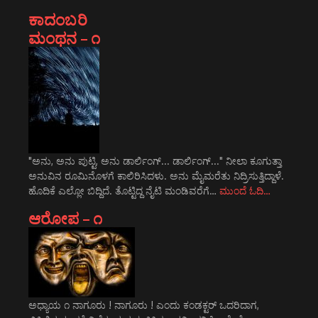
ಕಾದಂಬರಿ
ಮಂಥನ – ೧
"ಅನು, ಅನು ಪುಟ್ಟಿ, ಅನು ಡಾರ್ಲಿಂಗ್... ಡಾರ್ಲಿಂಗ್..." ನೀಲಾ ಕೂಗುತ್ತಾ
ಅನುವಿನ ರೂಮಿನೊಳಗೆ ಕಾಲಿರಿಸಿದಳು. ಅನು ಮೈಮರೆತು ನಿದ್ರಿಸುತ್ತಿದ್ದಾಳೆ.
ಹೊದಿಕೆ ಎಲ್ಲೋ ಬಿದ್ದಿದೆ. ತೊಟ್ಟಿದ್ದ ನೈಟಿ ಮಂಡಿವರೆಗೆ…
ಮುಂದೆ ಓದಿ…
ಆರೋಪ – ೧
ಅಧ್ಯಾಯ ೧ ನಾಗೂರು ! ನಾಗೂರು ! ಎಂದು ಕಂಡಕ್ಟರ್ ಒದರಿದಾಗ,