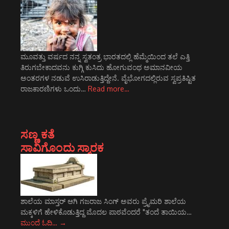
ಮೂವತ್ತು ವರ್ಷದ ನನ್ನ ಸ್ವತಂತ್ರ ಭಾರತದಲ್ಲಿ ಹೆಮ್ಮೆಯಿಂದ ತಲೆ ಎತ್ತಿ
ತಿರುಗಬೇಕಾದವನು ಕುಗ್ಗಿ ಕುಸಿದು ಹೋಗುವಂಥ ಅಮಾನವೀಯ
ಅಂತರಗಳ ನಡುವೆ ಉಸಿರಾಡುತ್ತಿದ್ದೇನೆ. ವೈಭೋಗದಲ್ಲಿರುವ ಸ್ವಪ್ರತಿಷ್ಟಿತ
ರಾಜಕಾರಣಿಗಳು ಒಂದು…
Read more…
ಸಣ್ಣ ಕತೆ
ಸಾವಿಗೊಂದು ಸ್ಮಾರಕ
ಶಾಲೆಯ ಮಾಸ್ತರ್ ಆಗಿ ಗಜರಾಜ ಸಿಂಗ್ ಅವರು ಪ್ರೈಮರಿ ಶಾಲೆಯ
ಮಕ್ಕಳಿಗೆ ಹೇಳಿಕೊಡುತ್ತಿದ್ದ ಮೊದಲ ಪಾಠವೆಂದರೆ "ತಂದೆ ತಾಯಿಯ…
ಮುಂದೆ ಓದಿ…
→