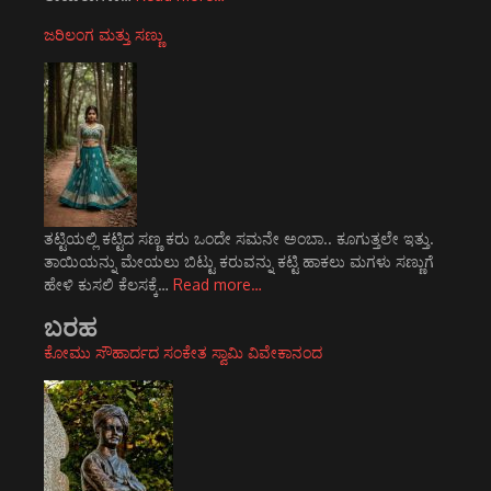
ಜರಿಲಂಗ ಮತ್ತು ಸಣ್ಣು
ತಟ್ಟಿಯಲ್ಲಿ ಕಟ್ಟಿದ ಸಣ್ಣ ಕರು ಒಂದೇ ಸಮನೇ ಅಂಬಾ.. ಕೂಗುತ್ತಲೇ ಇತ್ತು.
ತಾಯಿಯನ್ನು ಮೇಯಲು ಬಿಟ್ಟು ಕರುವನ್ನು ಕಟ್ಟಿ ಹಾಕಲು ಮಗಳು ಸಣ್ಣುಗೆ
ಹೇಳಿ ಕುಸಲಿ ಕೆಲಸಕ್ಕೆ…
Read more…
ಬರಹ
ಕೋಮು ಸೌಹಾರ್ದದ ಸಂಕೇತ ಸ್ವಾಮಿ ವಿವೇಕಾನಂದ