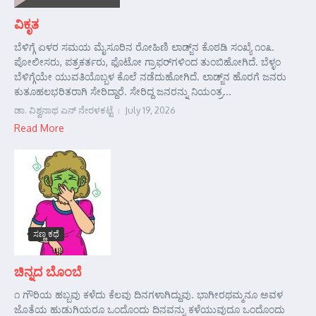
ವಿಕೃತ
ಬೆಳಿಗ್ಗೆ ಏಳರ ಸಮಯ ಮೈಸೂರಿನ ರೋಹಿಣಿ ಲಾಡ್ಜ್‌ನ ಕೊಠಡಿ ಸಂಖ್ಯೆ ೧೦೩.
ಪೋಲೀಸರು, ಪತ್ರಕರ್ತರು, ಫೊಟೋ ಗ್ರಾಫರ್‌ಗಳಿಂದ ತುಂಬಿಹೋಗಿದೆ. ಬೆಳ್ಳಂ
ಬೆಳಿಗ್ಗೆಯೇ ಯುವತಿಯೊಬ್ಬಳ ಕೊಲೆ ನಡೆದುಹೋಗಿದೆ. ಲಾಡ್ಜ್‌ನ ಹೊರಗೆ ಜನರು
ಕುತೂಹಲಭರಿತರಾಗಿ ಸೇರಿದ್ದಾರೆ. ಸೇರಿದ್ದ ಜನರನ್ನು ನಿಯಂತ್ರ...
ಡಾ. ವಿಶ್ವನಾಥ ಎನ್ ನೇರಳಕಟ್ಟೆ
July 19, 2026
Read More
ಸಣ್ಣ ಕಥೆ
ಚಿನ್ನದ ಬೊಂಬೆ
೧ ಗೌರಿಯ ಹಬ್ಬವು ಕಳೆದು ಕೆಲವು ದಿನಗಳಾಗಿದ್ದುವು. ಭಾಗೀರಥಮ್ಮನೂ ಅವಳ
ಜೊತೆಯ ಹುಡುಗಿಯರೂ ಒಂದೊಂದು ದಿನವನ್ನು ಕಳೆಯುವುದೂ ಒಂದೊಂದು