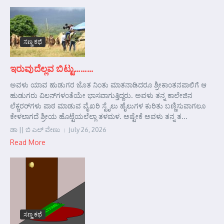
ಸಣ್ಣ ಕಥೆ
ಇರುವುದೆಲ್ಲವ ಬಿಟ್ಟು………
ಅವಳು ಯಾವ ಹುಡುಗರ ಜೊತ ನಿಂತು ಮಾತನಾಡಿದರೂ ಶ್ರೀಕಾಂತನಪಾಲಿಗೆ ಆ
ಹುಡುಗರು ವಿಲನ್‌ಗಳಂತೆಯೇ ಭಾಸವಾಗುತ್ತಿದ್ದರು. ಅವಳು ತನ್ನ ಕಾಲೇಜಿನ
ಲೆಕ್ಚರರ್‌ಗಳು ಪಾಠ ಮಾಡುವ ವೈಖರಿ ಸ್ಟೈಲು ಹೈಲುಗಳ ಕುರಿತು ಬಣ್ಣಿಸುವಾಗಲೂ
ಕೇಳಲಾಗದೆ ಶ್ರೀಯ ಹೊಟ್ಟೆಯಲೆಲ್ಲಾ ತಳಮಳ. ಅಷ್ಟೇಕೆ ಅವಳು ತನ್ನ ತ...
ಡಾ || ಬಿ ಎಲ್ ವೇಣು
July 26, 2026
Read More
ಸಣ್ಣ ಕಥೆ