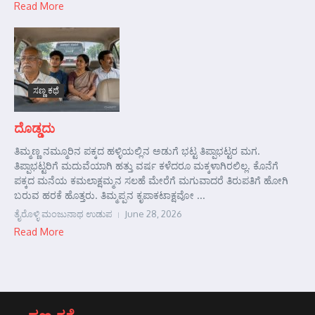
Read More
ಸಣ್ಣ ಕಥೆ
ದೊಡ್ಡದು
ತಿಮ್ಮಣ್ಣ ನಮ್ಮೂರಿನ ಪಕ್ಕದ ಹಳ್ಳಿಯಲ್ಲಿನ ಅಡುಗೆ ಭಟ್ಟ ತಿಪ್ಪಾಭಟ್ಟರ ಮಗ.
ತಿಪ್ಪಾಭಟ್ಟರಿಗೆ ಮದುವೆಯಾಗಿ ಹತ್ತು ವರ್ಷ ಕಳೆದರೂ ಮಕ್ಕಳಾಗಿರಲಿಲ್ಲ. ಕೊನೆಗೆ
ಪಕ್ಕದ ಮನೆಯ ಕಮಲಾಕ್ಷಮ್ಮನ ಸಲಹೆ ಮೇರೆಗೆ ಮಗುವಾದರೆ ತಿರುಪತಿಗೆ ಹೋಗಿ
ಬರುವ ಹರಕೆ ಹೊತ್ತರು. ತಿಮ್ಮಪ್ಪನ ಕೃಪಾಕಟಾಕ್ಷವೋ ...
ತೈರೊಳ್ಳಿ ಮಂಜುನಾಥ ಉಡುಪ
June 28, 2026
Read More