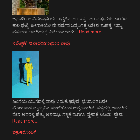
ಜನವರಿ ೧೨ ವಿವೇಕಾನಂದರ ಜನ್ಮದಿನ; ೨೦೧೩ಕ್ಕೆ ೧೫೦ ವರ್ಷಗಳು ತುಂಬಿದ
ಕಾಲ ಘಟ್ಟ. ಹೀಗಾಗಿಯೇ ಈ ವರ್ಷದ ಜನ್ಮದಿನಕ್ಕೆ ವಿಶೇಷ ಮಹತ್ವ. ಇಷ್ಟು
ವರ್ಷಗಳ ಅವಧಿಯಲ್ಲಿ ವಿವೇಕಾನಂದರು…
Read more…
ನಮ್ಮೊಳಗೆ ಅನಾಥರಾಗುತ್ತಿರುವ ನಾವು
ಹಿಂಸೆಯ ಯುಗದಲ್ಲಿ ನಾವು ಬದುಕುತ್ತಿದ್ದೇವೆ. ಭೂಮಂಡಲವೇ
ಘೋರವಾದ ಮೃತ್ಯುವಿನ ಮಾಲೆಯಿಂದ ಆವೃತವಾಗಿದೆ. ಸದ್ಯದಲ್ಲಿ ಅಮೇರಿಕ
ದೇಶ ಅದರಲ್ಲಿ ಹೆಚ್ಚು ಅಪರಾಧಿ. ಸತ್ಯಕ್ಕೆ ದುರ್ಗತಿ; ದ್ವೇಷಕ್ಕೆ ವಿಜಯ; ಪ್ರೇಮ…
Read more…
ಬಿಕ್ಷುಕರೊಂದಿಗೆ