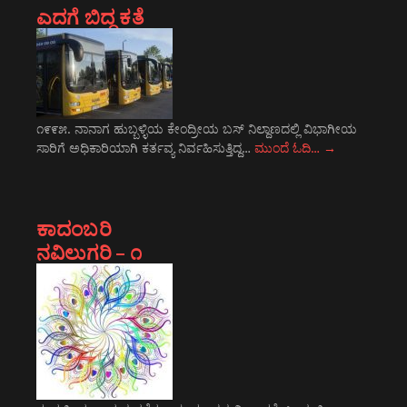
ಎದಗೆ ಬಿದ್ದ ಕತೆ
೧೯೯೫. ನಾನಾಗ ಹುಬ್ಬಳ್ಳಿಯ ಕೇಂದ್ರೀಯ ಬಸ್ ನಿಲ್ದಾಣದಲ್ಲಿ ವಿಭಾಗೀಯ
ಸಾರಿಗೆ ಅಧಿಕಾರಿಯಾಗಿ ಕರ್ತವ್ಯ ನಿರ್ವಹಿಸುತ್ತಿದ್ದ…
ಮುಂದೆ ಓದಿ…
→
ಕಾದಂಬರಿ
ನವಿಲುಗರಿ – ೧