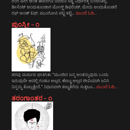
ರಂಗ ಹೀಗ ಅಂತ ಈವರೆಗೂ ಯಾರೂ ಸಷ್ಟ ನಿರ್ಧಾರಕ್ಕೆ ಬಂದಂತಿಲ್ಲ.
ಡೀಸೆಂಟ್ ಅಂದುಕೂಂಡಾಗ ಮೋಸ್ಟ್‌ ಡಿಫರೆಂಟ್‌, ಮೇದು ಅಂದುಕೊಂಡರೆ
ರಫ್ ಅಂಡ್ ಟಫ್, ಮುಂಗೋಪಿ ಪಟ್ಟ ಕಟ್ಟಿ…
ಮುಂದೆ ಓದಿ…
ಪುಂಸ್ತ್ರೀ – ೧
ಶರವು ಮರ್ಮವ ಘಾತಿಸಿತು "ಮುಂದಿನ ಜನ್ಮ ಅಂತನ್ನುವುದು ಒಂದು
ಇರುವುದೇ ಆದಲ್ಲಿ ಗಂಡೂ ಅಲ್ಲದ, ಹೆಣ್ಣೂ ಅಲ್ಲದ ಜೀವಿಯಾಗಿ ಜನಿಸಿ
ನಿನ್ನನ್ನು ಕೊಲ್ಲುತ್ತೇನೆ." ನಿಧಾನವಾಗಿ ಕಣ್ಣುತೆರೆದು ಸುತ್ತಲೂ…
ಮುಂದೆ ಓದಿ…
ತರಂಗಾಂತರ – ೧