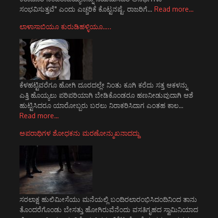
ಸಂಭವಿಸುತ್ತವೆ" ಎಂದು ಎಚ್ಚರಿಕೆ ಕೊಟ್ಟನಷ್ಟೆ. ರಾಜರಿಗೆ…
Read more…
ಲಾಳಾಸಾಬಿಯೂ ಕುರುಡಿಹಳ್ಳಿಯೂ…..
ಕೆಳಹಟ್ಟಿವರೆಗೂ ಹೋಗಿ ದೂರದಲ್ಲೇ ನಿಂತು ಕೂಗಿ ಕರೆದು ಸತ್ತ ಆಕಳನ್ನು
ಎತ್ತಿ ಹೊಯ್ಯಲು ಪರಿಪರಿಯಾಗಿ ಬೇಡಿಕೊಂಡರೂ ಹಣನೀಡುವುದಾಗಿ ಆಶೆ
ಹುಟ್ಟಿಸಿದರೂ ಯಾರೋಬ್ಬರು ಬರಲು ನಿರಾಕರಿಸಿದಾಗ ಎಂತಹ ಕಾಲ…
Read more…
ಅಪರಾಧಿಗಳ ಶೋಧಕನು ಮರಣೋನ್ಮುಖನಾದದ್ದು
ಸರಲಾಕ್ಷ ಹುಲಿಮೀಸೆಯು ಮನೆಯಲ್ಲಿ ಬಂದಿರಲಾರಂಭಿಸಿದಂದಿನಿಂದ ತಾನು
ತೊಂದರೆಗೊಂಡು ಬೇಸತ್ತು ಹೋಗಿರುವೆನೆಂದು ವಸತಿಗೃಹದ ಸ್ವಾಮಿನಿಯಾದ