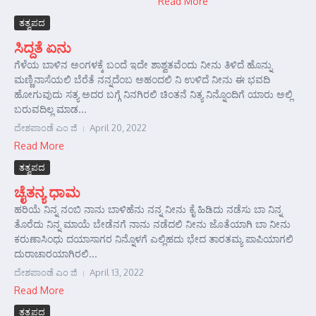
Read More
ತತ್ವಪದ
ಸಿದ್ದತೆ ಏನು
ಗೆಳೆಯ ಬಾಳಿನ ಅಂಗಳಕ್ಕೆ ಬಂದೆ ಇದೇ ಶಾಶ್ವತವೆಂದು ನೀನು ತಿಳಿದೆ ಹೊನ್ನು
ಮಣ್ಣಿನಾಸೆಯಲಿ ಬೆರೆತೆ ನನ್ನದೆಂಬ ಅಹಂದಲಿ ನಿ ಉಳಿದೆ ನೀನು ಈ ಭವದಿ
ಹೋಗುವುದು ಸತ್ಯ ಅದರ ಬಗ್ಗೆ ನಿನಗಿರಲಿ ಚಿಂತನೆ ನಿತ್ಯ ನಿನ್ನೊಂದಿಗೆ ಯಾರು ಅಲ್ಲಿ
ಬರುವದಿಲ್ಲ ಮಾಡ...
ದೇಶಪಾಂಡೆ ಎಂ ಜಿ
April 20, 2022
Read More
ತತ್ವಪದ
ಚೈತನ್ಯ ಧಾಮ
ಹರಿಯೆ ನಿನ್ನ ನಂಬಿ ನಾನು ಬಾಳಿಹೆನು ನನ್ನ ನೀನು ಕೈ ಹಿಡಿದು ನಡೆಸು ಬಾ ನಿನ್ನ
ತೊರೆದು ನಿನ್ನ ಮಾಯೆ ಬೇಡೆನಗೆ ನಾನು ನಡೆದಲಿ ನೀನು ಜೊತೆಯಾಗಿ ಬಾ ನೀನು
ಕರುಣಾಸಿಂಧು ದಯಾಸಾಗರ ನಿನ್ನೊಳಗೆ ಎಲ್ಲಿಹದು ಭೇದ ತಾರತಮ್ಯ ಪಾಪಿಯಾಗಲಿ
ದುರಾಚಾರಯಾಗಿರಲಿ...
ದೇಶಪಾಂಡೆ ಎಂ ಜಿ
April 13, 2022
Read More
ತತ್ವಪದ