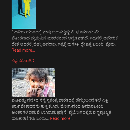
ಹಿಂಸೆಯ ಯುಗದಲ್ಲಿ ನಾವು ಬದುಕುತ್ತಿದ್ದೇವೆ. ಭೂಮಂಡಲವೇ
ಘೋರವಾದ ಮೃತ್ಯುವಿನ ಮಾಲೆಯಿಂದ ಆವೃತವಾಗಿದೆ. ಸದ್ಯದಲ್ಲಿ ಅಮೇರಿಕ
ದೇಶ ಅದರಲ್ಲಿ ಹೆಚ್ಚು ಅಪರಾಧಿ. ಸತ್ಯಕ್ಕೆ ದುರ್ಗತಿ; ದ್ವೇಷಕ್ಕೆ ವಿಜಯ; ಪ್ರೇಮ…
Read more…
ಬಿಕ್ಷುಕರೊಂದಿಗೆ
ಮೂವತ್ತು ವರ್ಷದ ನನ್ನ ಸ್ವತಂತ್ರ ಭಾರತದಲ್ಲಿ ಹೆಮ್ಮೆಯಿಂದ ತಲೆ ಎತ್ತಿ
ತಿರುಗಬೇಕಾದವನು ಕುಗ್ಗಿ ಕುಸಿದು ಹೋಗುವಂಥ ಅಮಾನವೀಯ
ಅಂತರಗಳ ನಡುವೆ ಉಸಿರಾಡುತ್ತಿದ್ದೇನೆ. ವೈಭೋಗದಲ್ಲಿರುವ ಸ್ವಪ್ರತಿಷ್ಟಿತ
ರಾಜಕಾರಣಿಗಳು ಒಂದು…
Read more…