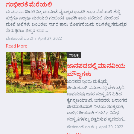
ಗಂಭೀರತೆ ಮೆರೆಯಲಿ
ಈ ಮನವಾಗದಿರಲಿ ನಿತ್ಯ ಚಂಚಲತೆ ವೈರಾಗ್ಯದ ಭಾವದಿ ತಾನು ಮೆರೆಯಲಿ ಹೆಜ್ಜೆ
ಹೆಜ್ಜೆಗೂ ಎಲ್ಲವೂ ಮರೆಯಲಿ ಗಂಭೀರತೆ ಭಾವದಿ ತಾನು ಬೆರೆಯಲಿ ಮೇಲಿಂದ
ಮೇಲೆ ಅಲೆಗಳು ಬಂದಿರಲು ಸಾಗರ ತಾನು ಭೋರ್ಗರೆಯದು ನದಿಗಳೆಲ್ಲ ಸಮುದ್ರವ
ಸೇರುತ್ತಿರಲು ಧಿಕ್ಕಾರ ಭಾವ...
ದೇಶಪಾಂಡೆ ಎಂ ಜಿ
April 27, 2022
Read More
ಸಾಹಿತ್ಯ
ಜಾನಪದದಲ್ಲಿ ಮಾನವೀಯ
ಮೌಲ್ಯಗಳು
ಜಾನಪದ ಇಂದು ಮತ್ತೊಮ್ಮೆ
ಜೀವಂತವಾಗಿ ಸಮಾಜದಲ್ಲಿ ಬೆಳಗುತ್ತಿದೆ.
ಜಾನಪದವು ಜನರ ಸಂಸ್ಕೃತಿಗೆ ಹಿಡಿದ
ಕೈಗನ್ನಡಿಯಾಗಿದೆ. ಜನಪದರು ಜನಾಂಗದ
ಜೀವನಾಡಿಯಾಗಿ ನೀತಿಯ ಸೂತ್ರವಾಗಿ,
ಬಾಳಿನ ದೀಪವಾಗಿ ಬದುಕಿನ ವಿವಿಧ
ಸಂಸ್ಕೃತಿಗಳನ್ನು ಬಿತ್ತರಿಸುವ ಹೃದಯಗ...
ದೇಶಪಾಂಡೆ ಎಂ ಜಿ
April 20, 2022