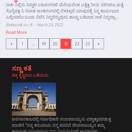
ಸಾಕು ನಿಲ್ಲಿಸು ನಿನ್ನಾಟ ಬಹಿರಂಗದಲಿ ಮೆರೆಯಬೇಡ ಎತ್ತೆತ್ತ ನೀನು ನಲಿದರೂ ಮತ್ತೆ
ಸೊನ್ನೆದತ್ತ ನಿ ನೋಡ ಅಂತರಂಗದಲ್ಲಿ ಬೆಳಕಿಲ್ಲದೆ ಯಾವುದಕ್ಕೆ ನಿನ್ನ ಕಾರ್ಯಭಾರ
ಎಲ್ಲಿಂದಲೊ ಬಂದು ನೆಲೆಸಿ ನಿನ್ನದೆನ್ನುವುದು ಹುಚ್ಚು ಬಡಿವಾರ ನಾಳೆ ನಿನ್ನದಲ್ಲ...
ದೇಶಪಾಂಡೆ ಎಂ ಜಿ
March 23, 2022
Read More
1
...
19
20
21
22
23
ಸಣ್ಣ ಕತೆ
ಚಿಕ್ಕ ಕೃಷ್ಣರಾಜ ಒಡೆಯರು
ಅವಸಾನಕಾಲದಲ್ಲಿ ಸರ್ವಾಧಿಕಾರಿ ನಂಜರಾಜಯ್ಯನು ಪಶ್ಚಾತ್ತಾಪಪಡುತ್ತ
ರಾಜರಿಗೆ "ನನ್ನ ತರುವಾಯ ನನ್ನ ಪದವಿಗೆ ದೇವರಾಜಯ್ಯನ ತಮ್ಮ
ಕರಾಚೂರಿ ನಂಜರಾಜಯ್ಯನನ್ನು ನಿಯಮಿಸಿದರೆ ಅನರ್ಥಗಳು