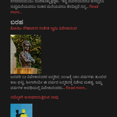
ಲೀಲಾಬಾಯಿಯು ದೂರಿಕೊಳ್ಳುತ್ತಿದ್ದಳು. "ಕೆಟ್ಟ ಮೋರೆಯವರೂ ಅಸಭ್ಯರೂ
ಸುಟ್ಟಮನೆಯವರೂ ಸುಡದ ಮನೆಯವರೂ ತೆರವಿಲ್ಲದೆ ನನ್ನ…
Read
more…
ಬರಹ
ಕೋಮು ಸೌಹಾರ್ದದ ಸಂಕೇತ ಸ್ವಾಮಿ ವಿವೇಕಾನಂದ
ಜನವರಿ ೧೨ ವಿವೇಕಾನಂದರ ಜನ್ಮದಿನ; ೨೦೧೩ಕ್ಕೆ ೧೫೦ ವರ್ಷಗಳು ತುಂಬಿದ
ಕಾಲ ಘಟ್ಟ. ಹೀಗಾಗಿಯೇ ಈ ವರ್ಷದ ಜನ್ಮದಿನಕ್ಕೆ ವಿಶೇಷ ಮಹತ್ವ. ಇಷ್ಟು
ವರ್ಷಗಳ ಅವಧಿಯಲ್ಲಿ ವಿವೇಕಾನಂದರು…
Read more…
ನಮ್ಮೊಳಗೆ ಅನಾಥರಾಗುತ್ತಿರುವ ನಾವು