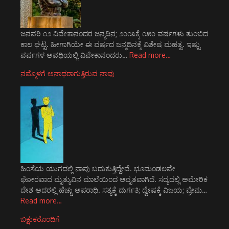
ಜನವರಿ ೧೨ ವಿವೇಕಾನಂದರ ಜನ್ಮದಿನ; ೨೦೧೩ಕ್ಕೆ ೧೫೦ ವರ್ಷಗಳು ತುಂಬಿದ
ಕಾಲ ಘಟ್ಟ. ಹೀಗಾಗಿಯೇ ಈ ವರ್ಷದ ಜನ್ಮದಿನಕ್ಕೆ ವಿಶೇಷ ಮಹತ್ವ. ಇಷ್ಟು
ವರ್ಷಗಳ ಅವಧಿಯಲ್ಲಿ ವಿವೇಕಾನಂದರು…
Read more…
ನಮ್ಮೊಳಗೆ ಅನಾಥರಾಗುತ್ತಿರುವ ನಾವು
ಹಿಂಸೆಯ ಯುಗದಲ್ಲಿ ನಾವು ಬದುಕುತ್ತಿದ್ದೇವೆ. ಭೂಮಂಡಲವೇ
ಘೋರವಾದ ಮೃತ್ಯುವಿನ ಮಾಲೆಯಿಂದ ಆವೃತವಾಗಿದೆ. ಸದ್ಯದಲ್ಲಿ ಅಮೇರಿಕ
ದೇಶ ಅದರಲ್ಲಿ ಹೆಚ್ಚು ಅಪರಾಧಿ. ಸತ್ಯಕ್ಕೆ ದುರ್ಗತಿ; ದ್ವೇಷಕ್ಕೆ ವಿಜಯ; ಪ್ರೇಮ…
Read more…
ಬಿಕ್ಷುಕರೊಂದಿಗೆ