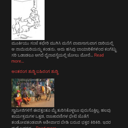
ಮೂರ್ತಿಯು ಸಂಜೆ ಕಛೇರಿ ಮುಗಿಸಿ ಮನೆಗೆ ವಾಪಾಸಾಗುವಾಗ ದಾರಿಯಲ್ಲಿ
ಆ ನಾಯಿಮರಿಯನ್ನು ಕಂಡನು. ಅದು ಹಸಿವು ಬಾಯಾರಿಕೆಗಳಿಂದ ಕಂಗೆಟ್ಟು
ಸರಿ ಒಡಾಡಲೂ ಆಗದೆ ದೈನಾವಸ್ಥೆಯಲ್ಲಿ ಜೋಲು ಮೋರೆ…
Read
more…
ಅಂತರಂಗ ಶುದ್ಧಿ ಬಹಿರಂಗ ಶುದ್ಧಿ
ಸ್ವಾಮೀಜಿಗಳಿಗೆ ಈವತ್ತಂತೂ ಮೈ ತುರಿಸಿಕೊಳ್ಳಲೂ ಪುರುಸೊತ್ತಿಲ್ಲ. ಹಲವು
ಕಾರ್ಯಕ್ರಮಗಳ ಒತ್ತಡ, ರಾಜಕಾರಣಿಗಳ ಭೇಟಿ ಜೊತೆಗೆ
ತಂಡೋಪತಂಡವಾಗಿ ಆಶೀರ್ವಾದ ಬೇಡಿ ಬರುವ ಭಕ್ತರ ಕಿರಿಕಿರಿ. ಇದರ