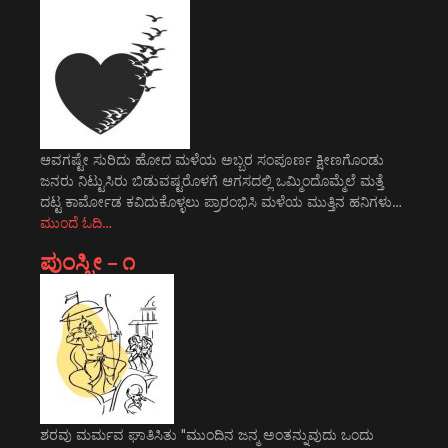
ಆವಗಷ್ಟೇ ಸುರಿದು ಹೋದ ಮಳೆಯ ಅಬ್ಬರ ಸಂಪೂರ್ಣ ಕ್ಷೀಣಗೊಂಡು
ಜನರು ನಿಟ್ಟುಸಿರು ಬಿಡುವಷ್ಟರೊಳಗೆ ಆಗಸದಲ್ಲಿ ಒಮ್ಮಿಂದೊಮ್ಮೆಲೆ ಮತ್ತೆ
ದಟ್ಟ ಕಾರ್ಮೋಡ ಕವಿದುಕೊಳ್ಳಲು ಪ್ರಾರಂಭಿಸಿ ಮಳೆಯ ಮುತ್ತಿನ ಹನಿಗಳು…
ಮುಂದೆ ಓದಿ…
ಪುಂಸ್ತ್ರೀ – ೧
ಶರವು ಮರ್ಮವ ಘಾತಿಸಿತು "ಮುಂದಿನ ಜನ್ಮ ಅಂತನ್ನುವುದು ಒಂದು