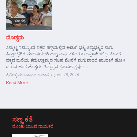
ಸಣ್ಣ ಕಥೆ
ದೊಡ್ಡದು
ತಿಮ್ಮಣ್ಣ ನಮ್ಮೂರಿನ ಪಕ್ಕದ ಹಳ್ಳಿಯಲ್ಲಿನ ಅಡುಗೆ ಭಟ್ಟ ತಿಪ್ಪಾಭಟ್ಟರ ಮಗ.
ತಿಪ್ಪಾಭಟ್ಟರಿಗೆ ಮದುವೆಯಾಗಿ ಹತ್ತು ವರ್ಷ ಕಳೆದರೂ ಮಕ್ಕಳಾಗಿರಲಿಲ್ಲ. ಕೊನೆಗೆ
ಪಕ್ಕದ ಮನೆಯ ಕಮಲಾಕ್ಷಮ್ಮನ ಸಲಹೆ ಮೇರೆಗೆ ಮಗುವಾದರೆ ತಿರುಪತಿಗೆ ಹೋಗಿ
ಬರುವ ಹರಕೆ ಹೊತ್ತರು. ತಿಮ್ಮಪ್ಪನ ಕೃಪಾಕಟಾಕ್ಷವೋ ...
ತೈರೊಳ್ಳಿ ಮಂಜುನಾಥ ಉಡುಪ
June 28, 2026
Read More
ಸಣ್ಣ ಕತೆ
ಡೊಂಕು ಬಾಲದ ನಾಯಕರೆ