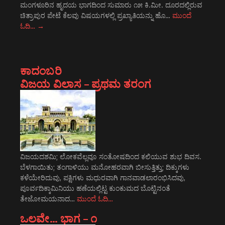
ಮಂಗಳೂರಿನ ಹೃದಯ ಭಾಗದಿಂದ ಸುಮಾರು ೧೫ ಕಿ.ಮೀ. ದೂರದಲ್ಲಿರುವ
ಚಿತ್ರಾಪುರ ಪೇಟೆ ಕೆಲವು ವಿಷಯಗಳಲ್ಲಿ ಪ್ರಖ್ಯಾತಿಯನ್ನು ಹೊ…
ಮುಂದೆ
ಓದಿ…
→
ಕಾದಂಬರಿ
ವಿಜಯ ವಿಲಾಸ – ಪ್ರಥಮ ತರಂಗ
ವಿಜಯದಶಮಿ; ಲೋಕವೆಲ್ಲವೂ ಸಂತೋಷದಿಂದ ಕಲಿಯುವ ಶುಭ ದಿವಸ.
ಬೆಳಗಾಯಿತು; ತಂಗಾಳಿಯು ಮನೋಹರವಾಗಿ ಬೀಸುತ್ತಿತ್ತು; ದಿಕ್ಕುಗಳು
ಕಳೆಯೇರಿದುವು, ಪಕ್ಷಿಗಳು ಮಧುರವಾಗಿ ಗಾನವಾಡಲಾರಂಭಿಸಿದವು,
ಪೂರ್ವದಿಕ್ಕಾಮಿನಿಯು ಹಣೆಯಲ್ಲಿಟ್ಟ ಕುಂಕುಮದ ಬೊಟ್ಟಿನಂತೆ
ತೇಜೋಮಯನಾದ…
ಮುಂದೆ ಓದಿ…
ಒಲವೇ… ಭಾಗ – ೧