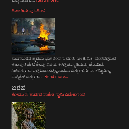
ಮದ್ಯೆ ಜಪತಪ,…
Read more…
ದಿನಚರಿಯ ಪುಟದಿಂದ
ಮಂಗಳೂರಿನ ಹೃದಯ ಭಾಗದಿಂದ ಸುಮಾರು ೧೫ ಕಿ.ಮೀ. ದೂರದಲ್ಲಿರುವ
ಚಿತ್ರಾಪುರ ಪೇಟೆ ಕೆಲವು ವಿಷಯಗಳಲ್ಲಿ ಪ್ರಖ್ಯಾತಿಯನ್ನು ಹೊಂದಿದೆ.
ಸಿಟಿಬಸ್ಸುಗಳು ಇಲ್ಲಿ ಓಡಾಡುತ್ತಿಲ್ಲವಾದರೂ ಬಸ್ಸುಗಳಿಗೇನೂ ಕಮ್ಮಿಯಿಲ್ಲ.
ಎಕ್ಸ್‌ಪ್ರೆಸ್ ಬಸ್ಸುಗಳು…
Read more…
ಬರಹ
ಕೋಮು ಸೌಹಾರ್ದದ ಸಂಕೇತ ಸ್ವಾಮಿ ವಿವೇಕಾನಂದ