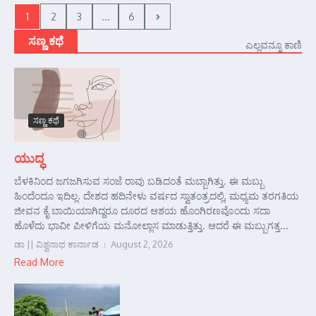
1
2
3
...
6
ಸಣ್ಣ ಕಥೆ
ಎಲ್ಲವನ್ನೂ ಕಾಣಿ
ಸಣ್ಣ ಕಥೆ
ಯುದ್ಧ
ಬೆಳಕಿನಿಂದ ಜಗಜಗಿಸುವ ಸಂಜೆ ರಾವು ಬಡಿದಂತೆ ಮಬ್ಬಾಗಿತ್ತು. ಈ ಮಬ್ಬು
ಹಿಂದೆಂದೂ ಇದಿಲ್ಲ. ದೇಶದ ಹದಿನೇಳು ವರ್ಷದ ಸ್ವಾತಂತ್ರದಲ್ಲಿ, ಮಧ್ಯಮ ತರಗತಿಯ
ಜೀವನ ಕೈ ಬಾಯಿಯಾಗಿದ್ದರೂ ದೂರದ ಆಶಯ ಹೊಂಗಿರಣವೊಂದು ಸದಾ
ಹೊಳೆದು ಭಾವೀ ಪೀಳಿಗೆಯ ಮನೋಲ್ಲಾಸ ಮಾಡುತ್ತಿತ್ತು. ಆದರೆ ಈ ಮಬ್ಬುಗತ್ತ...
ಡಾ || ವಿಶ್ವನಾಥ ಕಾರ್ನಾಡ
August 2, 2026
Read More