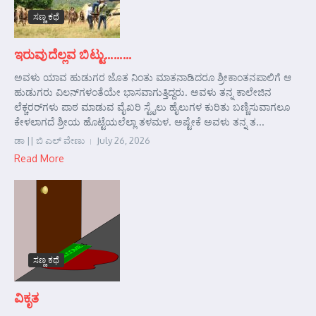
ಸಣ್ಣ ಕಥೆ
ಇರುವುದೆಲ್ಲವ ಬಿಟ್ಟು………
ಅವಳು ಯಾವ ಹುಡುಗರ ಜೊತ ನಿಂತು ಮಾತನಾಡಿದರೂ ಶ್ರೀಕಾಂತನಪಾಲಿಗೆ ಆ
ಹುಡುಗರು ವಿಲನ್‌ಗಳಂತೆಯೇ ಭಾಸವಾಗುತ್ತಿದ್ದರು. ಅವಳು ತನ್ನ ಕಾಲೇಜಿನ
ಲೆಕ್ಚರರ್‌ಗಳು ಪಾಠ ಮಾಡುವ ವೈಖರಿ ಸ್ಟೈಲು ಹೈಲುಗಳ ಕುರಿತು ಬಣ್ಣಿಸುವಾಗಲೂ
ಕೇಳಲಾಗದೆ ಶ್ರೀಯ ಹೊಟ್ಟೆಯಲೆಲ್ಲಾ ತಳಮಳ. ಅಷ್ಟೇಕೆ ಅವಳು ತನ್ನ ತ...
ಡಾ || ಬಿ ಎಲ್ ವೇಣು
July 26, 2026
Read More
ಸಣ್ಣ ಕಥೆ
ವಿಕೃತ