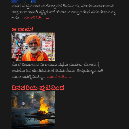
ಮಕರ ಸಂಕ್ರಮಣದ ಮಹೋತ್ಸವದ ದಿವಸವದು, ಸೂರ್ಯನಾರಾಯಣನು
ಉತ್ತರಾಯಣನಾಗಿ ಸೃಷ್ಟಿಶೋಭೆಯೆಂಬ ಮಹಾಪ್ರದರ್ಶನ ಸಮಾರಂಭವನ್ನು
ಜಗತ…
ಮುಂದೆ ಓದಿ…
→
ಆ ರಾಮ!
ಮೇಲೆ ವಿಶಾಲವಾದ ನೀಲಮಯ ನಭೋಮಂಡಲ. ಲೋಕವನ್ನೆ
ಅವಲೋಕಿಸ ಹೊರಟವನಂತೆ ದಿನಮಣಿಯು ದೀಪ್ತಿಯುಳ್ಳವನಾಗಿ
ಮೂಡಣದಲ್ಲಿ ನಿಂತಿದ್ದ…
ಮುಂದೆ ಓದಿ…
→
ದಿನಚರಿಯ ಪುಟದಿಂದ