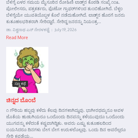
ಬೆಳಿಗ್ಗೆ ಏಳರ ಸಮಯ ಮೈಸೂರಿನ ರೋಹಿಣಿ ಲಾಡ್ಜ್‌ನ ಕೊಠಡಿ ಸಂಖ್ಯೆ ೧೦೩.
ಪೋಲೀಸರು, ಪತ್ರಕರ್ತರು, ಫೊಟೋ ಗ್ರಾಫರ್‌ಗಳಿಂದ ತುಂಬಿಹೋಗಿದೆ. ಬೆಳ್ಳಂ
ಬೆಳಿಗ್ಗೆಯೇ ಯುವತಿಯೊಬ್ಬಳ ಕೊಲೆ ನಡೆದುಹೋಗಿದೆ. ಲಾಡ್ಜ್‌ನ ಹೊರಗೆ ಜನರು
ಕುತೂಹಲಭರಿತರಾಗಿ ಸೇರಿದ್ದಾರೆ. ಸೇರಿದ್ದ ಜನರನ್ನು ನಿಯಂತ್ರ...
ಡಾ. ವಿಶ್ವನಾಥ ಎನ್ ನೇರಳಕಟ್ಟೆ
July 19, 2026
Read More
ಸಣ್ಣ ಕಥೆ
ಚಿನ್ನದ ಬೊಂಬೆ
೧ ಗೌರಿಯ ಹಬ್ಬವು ಕಳೆದು ಕೆಲವು ದಿನಗಳಾಗಿದ್ದುವು. ಭಾಗೀರಥಮ್ಮನೂ ಅವಳ
ಜೊತೆಯ ಹುಡುಗಿಯರೂ ಒಂದೊಂದು ದಿನವನ್ನು ಕಳೆಯುವುದೂ ಒಂದೊಂದು
ಯುಗವನ್ನು ಕಳೆದಂತೆ ಕಷ್ಟವಾಗಿದ್ದಿತು. ಅವರು ಎಷ್ಟು ಕುತೂಹಲದಿಂದ
ಬಯಸಿದರೂ ದಿನಗಳು ಬೇಗ ಬೇಗ ಉರುಳಲೊಲ್ಲವು. ಒಂದು ದಿನ ಅವರೆಲ್ಲರೂ
ಸೇರಿ ಕವಡೆಯ...