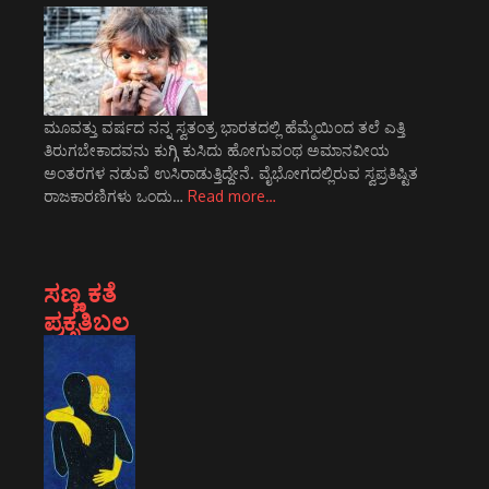
ಮೂವತ್ತು ವರ್ಷದ ನನ್ನ ಸ್ವತಂತ್ರ ಭಾರತದಲ್ಲಿ ಹೆಮ್ಮೆಯಿಂದ ತಲೆ ಎತ್ತಿ
ತಿರುಗಬೇಕಾದವನು ಕುಗ್ಗಿ ಕುಸಿದು ಹೋಗುವಂಥ ಅಮಾನವೀಯ
ಅಂತರಗಳ ನಡುವೆ ಉಸಿರಾಡುತ್ತಿದ್ದೇನೆ. ವೈಭೋಗದಲ್ಲಿರುವ ಸ್ವಪ್ರತಿಷ್ಟಿತ
ರಾಜಕಾರಣಿಗಳು ಒಂದು…
Read more…
ಸಣ್ಣ ಕತೆ
ಪ್ರಕೃತಿಬಲ