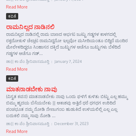
Read More
ಕವಿತೆ
ರಾಮನಿಲ್ಲದ ನಾಡಿನಲಿ
ರಾಮನಿಲ್ಲದ ನಾಡಿನಲ್ಲಿ ರಾಮ ಬಾಣದ ಆರ್ಭಟ ಜುಟ್ಟು ಗಡ್ಡಗಳ ಕಾಳಗದಲ್ಲಿ
ರಕ್ತದೋಕುಳಿ ಚೆಲ್ಲಾಟ ರಾಮನಿದ್ದನೋ ಇಲ್ಲವೋ ಮಸೀದಿಯಂತೂ ಬಿದ್ದಿದೆ ಮಂದಿರ
ಮೇಲೇಳದಿದ್ದರೂ ಸಿಂಹಾಸನ ದಕ್ಕಿದೆ ಜುಟ್ಟುಗಳ ಆಚೆಗೂ ಜುಟ್ಟುಗಳು ಬೆಳೆದಿದೆ
ಗಡ್ಡಗಳ ಆಚೆಗೂ ಗಡ್...
ಡಾ|| ಕಾ ವೆಂ ಶ್ರೀನಿವಾಸಮೂರ್‍ತಿ
January 7, 2024
Read More
ಕವಿತೆ
ಮಾತನಾಡಬೇಕು ನಾವು
(ವಿಸ್ತೃತ ಕವನ) ಮಾತನಾಡಬೇಕು ನಾವು ಒಂದು ಘಳಿಗೆ ಕುಳಿತು ಬಿಟ್ಟು ಎಲ್ಲ ಹಮ್ಮು
ಬಿಮ್ಮು ಹೃದಯ ಬೆಸೆಯಬೇಕು || ಆಕಾಶವು ಅತ್ತಿದೆ ಧರೆ ಧಗಧಗ ಉರಿದಿದೆ
ಪಂಚಭೂತ ನಮ್ಮ ನೋಡಿ ನೇಣುಗಂಬ ಹುಡುಕಿದೆ ಉಳಿಯಲಿಲ್ಲಿ ಎಲ್ಲ ಎಲ್ಲ
ಬದುಕಲಿ ನಮ್ಮ ಸಾವು ನೋಡಿ ...
ಡಾ|| ಕಾ ವೆಂ ಶ್ರೀನಿವಾಸಮೂರ್‍ತಿ
December 31, 2023
Read More