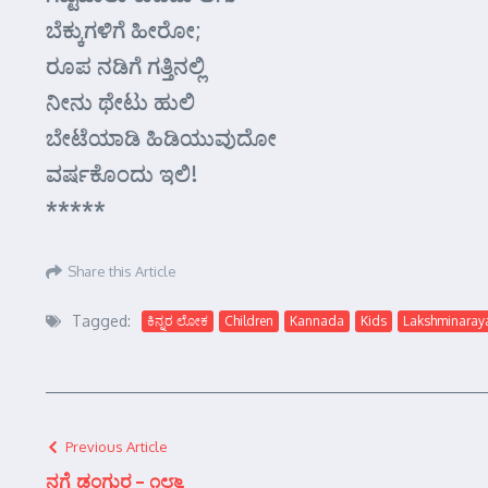
ಬೆಕ್ಕುಗಳಿಗೆ ಹೀರೋ;
ರೂಪ ನಡಿಗೆ ಗತ್ತಿನಲ್ಲಿ
ನೀನು ಥೇಟು ಹುಲಿ
ಬೇಟೆಯಾಡಿ ಹಿಡಿಯುವುದೋ
ವರ್ಷಕೊಂದು ಇಲಿ!
*****
Share this Article
Tagged:
ಕಿನ್ನರ ಲೋಕ
Children
Kannada
Kids
Lakshminaray
Previous Article
ನಗೆ ಡಂಗುರ – ೧೮೬