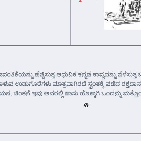
ವಂತಿಕೆಯನ್ನು ಹೆಚ್ಚಿಸುತ್ತ ಆಧುನಿಕ ಕನ್ನಡ ಕಾವ್ಯವನ್ನು ಬೆಳೆಸುತ
ಬಾಳುವ ಉಡುಗೊರೆಗಳು ಮಾತ್ರವಾಗಿರದೆ ಸ್ವಂತಕ್ಕೆ ಪಡೆದ ರಕ್ತದಾನವೂ
ಧ್ಯಯನ, ಚಿಂತನೆ ಇವು ಅವರಲ್ಲಿ ಹಾಸು ಹೊಕ್ಕಾಗಿ ಒಂದನ್ನು ಮತ್ತ