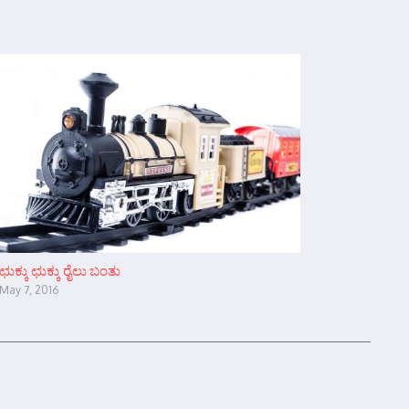
ಛುಕ್ಕು ಛುಕ್ಕು ರೈಲು ಬಂತು
May 7, 2016