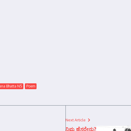
ana Bhatta NS
Poem
Next Article
ನಿಮ್ಮ ಹೆಸರೇನು?