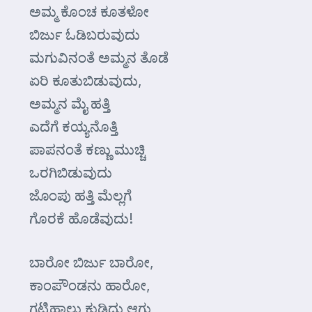
ಅಮ್ಮ ಕೊಂಚ ಕೂತಳೋ
ಬಿರ್ಜು ಓಡಿಬರುವುದು
ಮಗುವಿನಂತೆ ಅಮ್ಮನ ತೊಡೆ
ಏರಿ ಕೂತುಬಿಡುವುದು,
ಅಮ್ಮನ ಮೈ ಹತ್ತಿ
ಎದೆಗೆ ಕಯ್ಯನೊತ್ತಿ
ಪಾಪನಂತೆ ಕಣ್ಣು ಮುಚ್ಚಿ
ಒರಗಿಬಿಡುವುದು
ಜೊಂಪು ಹತ್ತಿ ಮೆಲ್ಲಗೆ
ಗೊರಕೆ ಹೊಡೆವುದು!
ಬಾರೋ ಬಿರ್ಜು ಬಾರೋ,
ಕಾಂಪೌಂಡನು ಹಾರೋ,
ಗಟ್ಟಿಹಾಲು ಕುಡಿದು ಆಗು