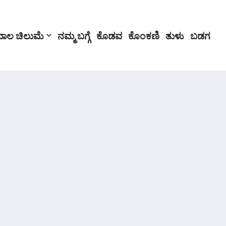
ಬಾಲ ಚಿಲುಮೆ
ನಮ್ಮ ಬಗ್ಗೆ
ಕೊಡವ
ಕೊಂಕಣಿ
ತುಳು
ಬಡಗ