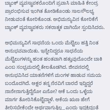
ಬ್ಯಾಂಕ್ ವ್ಯವಸ್ಥಾಪಕರೊಂದಿಗೆ ಪ್ರವಾಸಿ ಮಾಹಿತಿ ಕೇಂದ್ರ
ಪ್ರಾರಂಭಿಸುವ ಇಂಗಿತ ತೋಡಿಕೊಂಡು ಸಾಲಸೌಲಭ್ಯ
ನೀಡುವಂತೆ ಕೋರಿಕೊಂಡ. ಅಭಿಮನ್ಯುವಿನ ಕೋರಿಕೆಗೆ
ಬ್ಯಾಂಕ್ ವ್ಯವಸ್ಥಾಪಕರು ಸಕರಾತ್ಮಕ ವಾಗಿಯೇ ಸ್ಪಂದಿಸಿದರು.
ಅಭಿಮನ್ಯುವಿಗೆ ಸಾಧನೆಯ ಒಂದು ಮೆಟ್ಟಿಲು ಹತ್ತಿ ನಿಂತ
ಅನುಭವವಾಯಿತು. ಇನ್ನೇನಿದ್ದರೂ ಸಾಧನೆಯ
ಮೆಟ್ಟಿಲುಗಳನ್ನು ಹಂತ ಹಂತವಾಗಿ ಹತ್ತುವುದೊಂದೇ ಬಾಕಿ
ಎಂಬ ಸಂಭ್ರಮದಲ್ಲಿ ತೇಲತೊಡಗಿದ. ಜೀವನದಲ್ಲಿ
ಅನುಭವಿಸಿದ ಯಾತನೆಗಳಿಗೆ ಮಂಗಳ ಹಾಡುವ ಸಮಯ
ಬಂದೊದಗಿದೆ. ಅಕ್ಷರ ತನ್ನ ನೆರವಿಗೆ ಬಾರದೆ ಇದ್ದಿದ್ದರೆ
ನಾನೇನಾಗುತ್ತಿದ್ದೆನೋ ಏನೋ? ಆಕೆ ಒಂದು ಒಳ್ಳೆಯ
ಮಾರ್ಗ ತೋರಿಸಿಕೊಟ್ಟಿದ್ದಾಳೆ. ಆಕೆಯ ಋಣ ಹೇಗೆ
ತೀರಿಸಬೇಕೆಂದೇ ಅರ್ಥವಾಗುತ್ತಿಲ್ಲ್ಲ ಎಂದು ಇದ್ದಕ್ಕಿದ್ದಂತೆ