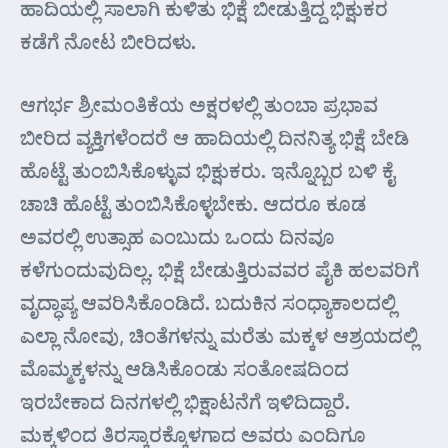
ಹಾದಿಯಲ್ಲಿ ಸಾಲಾಗಿ ಕುಳಿತು ಭಿಕ್ಷೆ ಬೀಡುತ್ತಿದ್ದ ಭಿಕ್ಷುಕರ
ಕಡೆಗೆ ನೋಟ ಬೀರಿದಳು.
ಆಗರ್ಭ ಶ್ರೀಮಂತಿಕೆಯ ಅಕ್ಷರಳಲ್ಲಿ ತುಂಬಾ ಪ್ರಭಾವ
ಬೀರಿದ ವ್ಯಕ್ತಿಗಳೆಂದರೆ ಆ ಹಾದಿಯಲ್ಲಿ ದಿನನಿತ್ಯ ಭಿಕ್ಷೆ ಬೇಡಿ
ಹೊಟ್ಟೆ ತುಂಬಿಸಿಕೊಳ್ಳುವ ಭಿಕ್ಷುಕರು. ಇನ್ನೊಬ್ಬರ ಬಳಿ ಕೈ
ಚಾಚಿ ಹೊಟ್ಟೆ ತುಂಬಿಸಿಕೊಳ್ಳಬೇಕು. ಆದರೂ ಕೂಡ
ಅವರಲ್ಲಿ ಉತ್ಸಾಹ ಎಂಬುದು ಒಂದು ದಿನವೂ
ಕಳೆಗುಂದುವುದಿಲ್ಲ. ಭಿಕ್ಷೆ ಬೇಡುತ್ತಿರುವವರ ಪೈಕಿ ಹಲವರಿಗೆ
ವೃದ್ಧಾಪ್ಯ ಆವರಿಸಿಕೊಂಡಿದೆ. ಬದುಕಿನ ಸಂಧ್ಯಾಕಾಲದಲ್ಲಿ
ಎಲ್ಲಾ ನೋವು, ಚಿಂತೆಗಳನ್ನು ಮರೆತು ಮಕ್ಕಳ ಆಶ್ರಯದಲ್ಲಿ
ಮೊಮ್ಮಕ್ಕಳನ್ನು ಆಡಿಸಿಕೊಂಡು ಸಂತೋಷದಿಂದ
ಇರಬೇಕಾದ ದಿನಗಳಲ್ಲಿ ಭಿಕ್ಷಾಟನೆಗೆ ಇಳಿದಿದ್ದಾರೆ.
ಮಕ್ಕಳಿಂದ ತಿರಸ್ಕಾರಕ್ಕೊಳಗಾದ ಅವರು ಎಂದಿಗೂ