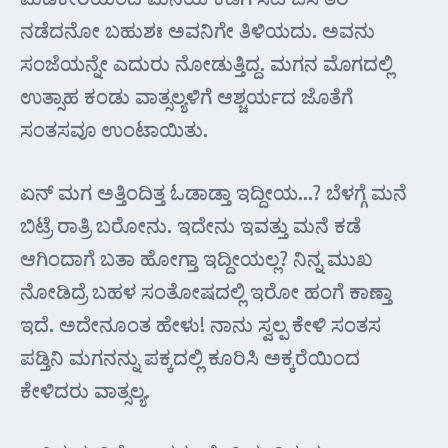
ನಡೆದನೋ ಬಹುಶಃ ಅವನಿಗೇ ತಿಳಿಯದು. ಅವನು
ಸಂಜೆಯನ್ನೇ ಎದುರು ನೋಡುತ್ತಿದ್ದ. ಮಗನ ಮೊಗದಲ್ಲಿ
ಉತ್ಸಾಹ ಕಂಡು ವಾತ್ಸಲ್ಯಳಿಗೆ ಆಶ್ಚರ್ಯದ ಜೊತೆಗೆ
ಸಂತಸವೂ ಉಂಟಾಯಿತು.
ಏನ್ ಮಗ ಅತ್ತಿಂದಿತ್ತ ಓಡಾಡ್ತಾ ಇದ್ದೀಯ…? ಬೆಳಗ್ಗೆ ಮನೆ
ಬಿಟ್ರೆ ರಾತ್ರಿ ಬರೋನು. ಇದೇನು ಇವತ್ತು ಮನೆ ಕಡೆ
ಆಗಿಂದಾಗೆ ಬತಾ ಹೋಗ್ತಾ ಇದ್ದೀಯಲ್ಲ? ನಿನ್ನ ಮುಖ
ನೋಡಿದ್ರೆ ಬಹಳ ಸಂತೋಷದಲ್ಲಿ ಇರೋ ಹಂಗೆ ಕಾಣ್ತಾ
ಇದೆ. ಅದೇನೂಂತ ಹೇಳು! ನಾನು ಸ್ವಲ್ಪ ಕೇಳಿ ಸಂತಸ
ಪಡ್ತಿನಿ ಮಗನನ್ನು ಪಕ್ಕದಲ್ಲಿ ಕೂರಿಸಿ ಅಕ್ಕರೆಯಿಂದ
ಕೇಳಿದರು ವಾತ್ಸಲ್ಯ.