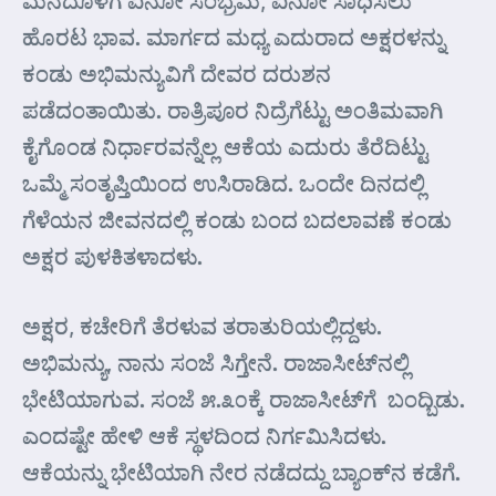
ಮನದೊಳಗೆ ಏನೋ ಸಂಭ್ರಮ, ಏನೋ ಸಾಧಿಸಲು
ಹೊರಟ ಭಾವ. ಮಾರ್ಗದ ಮಧ್ಯ ಎದುರಾದ ಅಕ್ಷರಳನ್ನು
ಕಂಡು ಅಭಿಮನ್ಯುವಿಗೆ ದೇವರ ದರುಶನ
ಪಡೆದಂತಾಯಿತು. ರಾತ್ರಿಪೂರ ನಿದ್ರೆಗೆಟ್ಟು ಅಂತಿಮವಾಗಿ
ಕೈಗೊಂಡ ನಿರ್ಧಾರವನ್ನೆಲ್ಲ ಆಕೆಯ ಎದುರು ತೆರೆದಿಟ್ಟು
ಒಮ್ಮೆ ಸಂತೃಪ್ತಿಯಿಂದ ಉಸಿರಾಡಿದ. ಒಂದೇ ದಿನದಲ್ಲಿ
ಗೆಳೆಯನ ಜೀವನದಲ್ಲಿ ಕಂಡು ಬಂದ ಬದಲಾವಣೆ ಕಂಡು
ಅಕ್ಷರ ಪುಳಕಿತಳಾದಳು.
ಅಕ್ಷರ, ಕಚೇರಿಗೆ ತೆರಳುವ ತರಾತುರಿಯಲ್ಲಿದ್ದಳು.
ಅಭಿಮನ್ಯು, ನಾನು ಸಂಜೆ ಸಿಗ್ತೇನೆ. ರಾಜಾಸೀಟ್‌ನಲ್ಲಿ
ಭೇಟಿಯಾಗುವ. ಸಂಜೆ ೫.೩೦ಕ್ಕೆ ರಾಜಾಸೀಟ್‌ಗೆ ಬಂದ್ಬಿಡು.
ಎಂದಷ್ಟೇ ಹೇಳಿ ಆಕೆ ಸ್ಥಳದಿಂದ ನಿರ್ಗಮಿಸಿದಳು.
ಆಕೆಯನ್ನು ಭೇಟಿಯಾಗಿ ನೇರ ನಡೆದದ್ದು ಬ್ಯಾಂಕ್‌ನ ಕಡೆಗೆ.