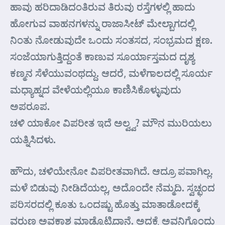
ಹಾವು ಹರಿದಾಡಿದಂತಿರುವ ತಿರುವು ರಸ್ತೆಗಳಲ್ಲಿ ಹಾದು
ಹೋಗುವ ವಾಹನಗಳನ್ನು ರಾಜಾಸೀಟ್ ಮೇಲ್ಬಾಗದಲ್ಲಿ
ನಿಂತು ನೋಡುವುದೇ ಒಂದು ಸಂತಸದ, ಸಂಭ್ರಮದ ಕ್ಷಣ.
ಸಂಜೆಯಾಗುತ್ತಿದ್ದಂತೆ ಕಾಣುವ ಸೂರ್ಯಾಸ್ತಮದ ದೃಶ್ಯ
ಕಣ್ಮನ ಸೆಳೆಯುವಂಥದ್ದು. ಆದರೆ, ಮಳೆಗಾಲದಲ್ಲಿ ಸೂರ್ಯ
ಮಧ್ಯಾಹ್ನದ ವೇಳೆಯಲ್ಲಿಯೂ ಕಾಣಿಸಿಕೊಳ್ಳುವುದು
ಅಪರೂಪ.
ಚಳಿ ಯಾಕೋ ವಿಪರೀತ ಇದೆ ಅಲ್ವ್ವ? ಮೌನ ಮುರಿಯಲು
ಯತ್ನಿಸಿದಳು.
ಹೌದು, ಚಳಿಯೇನೋ ವಿಪರೀತವಾಗಿದೆ. ಆದ್ರೂ ಪವಾಗಿಲ್ಲ.
ಮಳೆ ಬಿಡುವು ನೀಡಿದೆಯಲ್ಲ, ಅದೊಂದೇ ನೆಮ್ಮದಿ. ಸ್ವಚ್ಛಂದ
ಪರಿಸರದಲ್ಲಿ ಕೂತು ಒಂದಷ್ಟು ಹೊತ್ತು ಮಾತಾಡೋದಕ್ಕೆ
ವರುಣ ಅವಕಾಶ ಮಾಡ್ಕೊಟ್ಟಿದ್ದಾನೆ. ಅದಕ್ಕೆ ಅವನಿಗೊಂದು