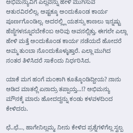
ಅಭಿಮನ್ಯುವಿಗೆ ಎಲ್ಲವನ್ನು ಹೇಳಿ ಮುಗಿಸುವ
ಆತುರವಿರಲಿಲ್ಲ. ಅಷ್ಟಕ್ಕೂ ಅಂದುಕೊಂಡ ಕಾರ್ಯ
ಪೂರ್ಣಗೊಂಡಿಲ್ಲ. ಅದರಲ್ಲ್ಲಿ ಯಶಸ್ಸು ಕಾಣಲು ಇನ್ನಷ್ಟು
ಹೆಜ್ಜೆಗಳನ್ನೂರಬೇಕೆಂಬ ಅರಿವು ಅವನಲ್ಲಿತ್ತು. ಈಗಲೇ ಎಲ್ಲಾ
ಹೇಳಿ ಮತ್ತೆ ಅಂದುಕೊಂಡ ಕಾರ್ಯ ನಡೆಯದೆ ಹೋದರೆ
ಅಮ್ಮ ತುಂಬಾ ನೊಂದುಕೊಳ್ಳುತ್ತಾರೆ. ಎಲ್ಲಾ ಮುಗಿದ
ನಂತರ ತಿಳಿಸಿದರೆ ಸಾಕೆಂದು ನಿರ್ಧರಿಸಿದ.
ಯಾಕೆ ಮಗ ಹಂಗೆ ಮಂಕಾಗಿ ಕೂತ್ಕೊಂಡಿದ್ದೀಯ? ನಾನು
ಆಡಿದ ಮಾತಲ್ಲಿ ಏನಾದ್ರು ತಪ್ಪಾಯ್ತ…!? ಅಭಿಮನ್ಯು
ಮೌನಕ್ಕೆ ಮಾರು ಹೋದದ್ದನ್ನು ಕಂಡು ಕಳವಳದಿಂದ
ಕೇಳಿದರು.
ಛೆ..ಛೆ…, ಹಾಗೇನಿಲ್ಲಮ್ಮ. ನೀನು ಕೇಳಿದ ಪ್ರಶ್ನೆಗಳಿಗೆಲ್ಲ ಸ್ವಲ್ಪ