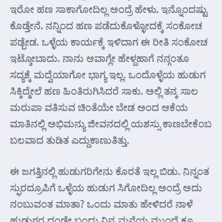
ಇರೋ ಹಣ ಸಾಕಾಗೋದಿಲ್ಲ ಅಂದ್ರೆ ಹೇಳು. ಇನ್ನೊಂದಷ್ಟು
ಕೊಡ್ತೇನೆ. ನನ್ನಿಂದ ಹಣ ಪಡೆದುಕೊಳ್ಳೋದಕ್ಕೆ ಸಂಕೋಚ
ಪಡ್ಬೇಡ. ಒಳ್ಳೆಯ ಕಾರ್ಯಕ್ಕೆ ಇಳಿದಾಗ ಈ ರೀತಿ ಸಂಕೋಚ
ಇಟ್ಕೋಬಾದು. ನಾನು ಆವಾಗ್ಲೇ ಹೇಳ್ದಹಾಗೆ ನನ್ಗಂತೂ
ಸದ್ಯಕ್ಕೆ ಮದ್ವೆಯಾಗೋ ಭಾಗ್ಯ ಇಲ್ಲ. ಒಂದೊಳ್ಳೆಯ ಹುಡುಗ
ಸಿಕ್ಕಿದ್ಮೇಲೆ ಹಣ ಹಿಂತಿರುಗಿಸಿದರೆ ಸಾಕು. ಅಲ್ಲಿ ತನ್ಕ ಸಾಲ
ಮರುಪಾ ವತಿಸುವ ಚಿಂತೆಯೇ ಬೇಡ ಅಂದ ಆಕೆಯ
ಮಾತಿನಲ್ಲಿ ಅಭಿಮನ್ಯು ಜೀವನದಲ್ಲಿ ಯಶಸ್ಸು ಕಾಣಬೇಕೆಂಬ
ಬಲವಾದ ತುಡಿತ ಎದ್ದುಕಾಣುತಿತ್ತು.
ಈ ಜಗತ್ತಿನಲ್ಲಿ ಹುಡುಗರಿಗೇನು ಕೊರತೆ ಇಲ್ಲ ಬಿಡು. ನಿನ್ನಂತ
ಸ್ಫುರದ್ರೂಪಿಗೆ ಒಳ್ಳೆಯ ಹುಡುಗ ಸಿಗೋದಿಲ್ಲ ಅಂದ್ರೆ ಅದು
ನಂಬುವಂತ ಮಾತಾ? ಒಂದು ಮಾತು ಹೇಳಿದರೆ ನಾಳೆ
ಹುಡುಗರ ದಂಡೇ ಬಂದು ನಿನ್ನ ಮನೆಯ ಮುಂದೆ ಕ್ಯೂ