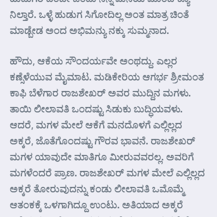
ನಿಲ್ತಾರೆ. ಒಳ್ಳೆ ಹುಡುಗ ಸಿಗೋದಿಲ್ಲ ಅಂತ ಮಾತ್ರ ಚಿಂತೆ
ಮಾಡ್ಬೇಡ ಅಂದ ಅಭಿಮನ್ಯು ನಕ್ಕು ಸುಮ್ಮನಾದ.
ಹೌದು, ಆಕೆಯ ಸೌಂದರ್ಯವೇ ಅಂಥದ್ದು. ಎಲ್ಲರ
ಕಣ್ಸೆಳೆಯುವ ಮೈಮಾಟ. ಮಡಿಕೇರಿಯ ಆಗರ್ಭ ಶ್ರೀಮಂತ
ಕಾಫಿ ಬೆಳೆಗಾರ ರಾಜಶೇಖರ್ ಅವರ ಮುದ್ದಿನ ಮಗಳು.
ತಾಯಿ ಲೀಲಾವತಿ ಒಂದಷ್ಟು ಸಿಡುಕು ಬುದ್ಧಿಯವಳು.
ಆದರೆ, ಮಗಳ ಮೇಲೆ ಆಕೆಗೆ ಮನದೊಳಗೆ ಎಲ್ಲಿಲ್ಲದ
ಅಕ್ಕರೆ, ಜೊತೆಗೊಂದಷ್ಟು ಗೌರವ ಭಾವನೆ. ರಾಜಶೇಖರ್
ಮಗಳ ಯಾವುದೇ ಮಾತಿಗೂ ಮೀರುವವರಲ್ಲ. ಅವರಿಗೆ
ಮಗಳೆಂದರೆ ಪ್ರಾಣ. ರಾಜಶೇಖರ್ ಮಗಳ ಮೇಲೆ ಎಲ್ಲಿಲ್ಲದ
ಅಕ್ಕರೆ ತೋರುವುದನ್ನು ಕಂಡು ಲೀಲಾವತಿ ಒಮೊಮ್ಮೆ
ಆತಂಕಕ್ಕೆ ಒಳಗಾಗಿದ್ದೂ ಉಂಟು. ಅತಿಯಾದ ಅಕ್ಕರೆ