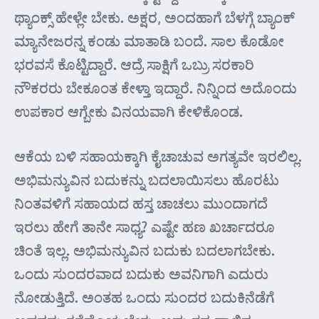
ಥ್ಯಾಂಕ್ಸ್ ಹೇಳ್ಲೇ ಬೇಕು. ಅಕ್ಷರ, ಅಂದಹಾಗೆ ಬೆಳಗ್ಗೆ ಬ್ಯಾಂಕ್
ಮ್ಯಾನೇಜರನ್ನ ಕಂಡು ಮಾತಾಡಿ ಬಂದೆ. ಸಾಲ ಕೊಡೋ
ಭರವಸೆ ಕೊಟ್ಟಿದ್ದಾರೆ. ಆದ್ರೆ ಸಾಕ್ಷಿಗೆ ಒಬ್ರು ಸರಕಾರಿ
ನೌಕರರು ಬೇಕೂಂತ ಕೇಳ್ತಾ ಇದ್ದಾರೆ. ನಿನ್ನಿಂದ ಅದೊಂದು
ಉಪಕಾರ ಆಗ್ಬೇಕು ವಿನಯವಾಗಿ ಕೇಳಿಕೊಂಡ.
ಆಕೆಯ ಬಳಿ ಸಹಾಯಕ್ಕಾಗಿ ಕೈಚಾಚುವ ಅಗತ್ಯವೇ ಇರಲಿಲ್ಲ.
ಅಭಿಮನ್ಯುವಿನ ಬದುಕನ್ನು ಬದಲಾಯಿಸಲು ಹೊರಟು
ನಿಂತವಳಿಗೆ ಸಹಾಯದ ಹಸ್ತ ಚಾಚಲು ಮುಂದಾಗದೆ
ಇರಲು ಹೇಗೆ ತಾನೇ ಸಾಧ್ಯ? ಎಷ್ಟೇ ಹಣ ಖರ್ಚಾದರೂ
ಚಿಂತೆ ಇಲ್ಲ. ಅಭಿಮನ್ಯುವಿನ ಬದುಕು ಬದಲಾಗಬೇಕು.
ಒಂದು ಸುಂದರವಾದ ಬದುಕು ಅವನಿಗಾಗಿ ಎದುರು
ನೋಡುತ್ತಿದೆ. ಅಂತಹ ಒಂದು ಸುಂದರ ಬದುಕಿನೆಡೆಗೆ