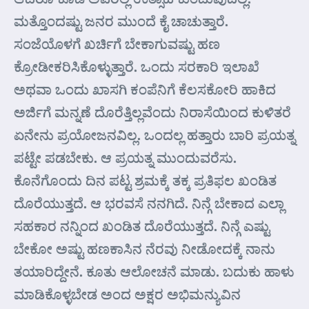
ಮತ್ತೊಂದಷ್ಟು ಜನರ ಮುಂದೆ ಕೈ ಚಾಚುತ್ತಾರೆ.
ಸಂಜೆಯೊಳಗೆ ಖರ್ಚಿಗೆ ಬೇಕಾಗುವಷ್ಟು ಹಣ
ಕ್ರೋಡೀಕರಿಸಿಕೊಳ್ಳುತ್ತಾರೆ. ಒಂದು ಸರಕಾರಿ ಇಲಾಖೆ
ಅಥವಾ ಒಂದು ಖಾಸಗಿ ಕಂಪೆನಿಗೆ ಕೆಲಸಕೋರಿ ಹಾಕಿದ
ಅರ್ಜಿಗೆ ಮನ್ನಣೆ ದೊರೆತ್ತಿಲ್ಲವೆಂದು ನಿರಾಸೆಯಿಂದ ಕುಳಿತರೆ
ಏನೇನು ಪ್ರಯೋಜನವಿಲ್ಲ. ಒಂದಲ್ಲ ಹತ್ತಾರು ಬಾರಿ ಪ್ರಯತ್ನ
ಪಟ್ಟೇ ಪಡಬೇಕು. ಆ ಪ್ರಯತ್ನ ಮುಂದುವರೆಸು.
ಕೊನೆಗೊಂದು ದಿನ ಪಟ್ಟ ಶ್ರಮಕ್ಕೆ ತಕ್ಕ ಪ್ರತಿಫಲ ಖಂಡಿತ
ದೊರೆಯುತ್ತದೆ. ಆ ಭರವಸೆ ನನಗಿದೆ. ನಿನ್ಗೆ ಬೇಕಾದ ಎಲ್ಲಾ
ಸಹಕಾರ ನನ್ನಿಂದ ಖಂಡಿತ ದೊರೆಯುತ್ತದೆ. ನಿನ್ಗೆ ಎಷ್ಟು
ಬೇಕೋ ಅಷ್ಟು ಹಣಕಾಸಿನ ನೆರವು ನೀಡೋದಕ್ಕೆ ನಾನು
ತಯಾರಿದ್ದೇನೆ. ಕೂತು ಆಲೋಚನೆ ಮಾಡು. ಬದುಕು ಹಾಳು
ಮಾಡಿಕೊಳ್ಳಬೇಡ ಅಂದ ಅಕ್ಷರ ಅಭಿಮನ್ಯುವಿನ