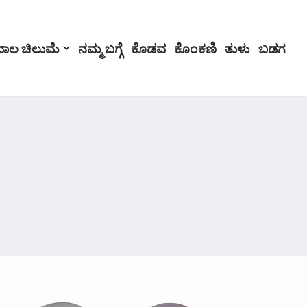
ಬಾಲ ಚಿಲುಮೆ
ನಮ್ಮ ಬಗ್ಗೆ
ಕೊಡವ
ಕೊಂಕಣಿ
ತುಳು
ಬಡಗ