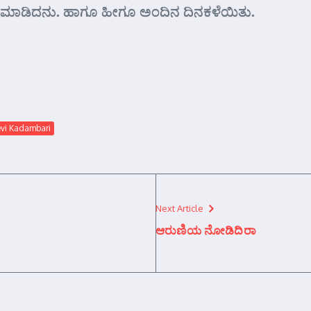
ಾಘನೆ ಮಾಡಿದನು. ಹಾಗೂ ಹೀಗೂ ಅಂದಿನ ದಿನಕಳೆಯಿತು.
vi Kadambari
Next Article
ಆರುಣಿಯ ನೋಡಿದಿರಾ