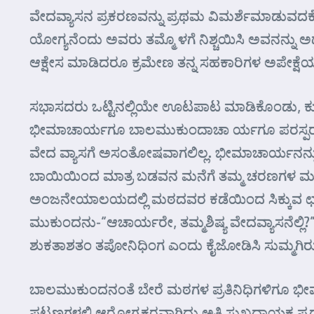
ವೇದವ್ಯಾಸನ ಪ್ರಕರಣವನ್ನು ಪ್ರಥಮ ವಿಮರ್ಶೆಮಾಡುವದ
ಯೋಗ್ಯನೆಂದು ಅವರು ತಮ್ಮೊ ಳಗೆ ನಿಶ್ಚಯಿಸಿ ಅವನನ್ನು ಅಧ್
ಆಕ್ಷೇಸ ಮಾಡಿದರೂ ಕ್ರಮೇಣ ತನ್ನ ಸಹಕಾರಿಗಳ ಅಪೇಕ್ಷೆಯಂತ
ಸಭಾಸದರು ಒಟ್ಟಿನಲ್ಲಿಯೇ ಊಟಪಾಟ ಮಾಡಿಕೊಂಡು, ಕ
ಭೀಮಾಚಾರ್ಯಗೂ ಬಾಲಮುಕುಂದಾಚಾ ರ್ಯಗೂ ಪರಸ್ಪರ ಸ್ನ
ವೇದ ವ್ಯಾಸಗೆ ಅಸಂತೋಷವಾಗಲಿಲ್ಲ. ಭೀಮಾಚಾರ್ಯನನ್ನು
ಬಾಯಿಯಿಂದ ಮಾತ್ರ ಬಡವನ ಮನೆಗೆ ತಮ್ಮ ಚರಣಗಳ ಮುದ
ಅಂಜನೇಯಾಲಯದಲ್ಲಿ ಮಠದವರ ಕಡೆಯಿಂದ ಸಿಕ್ಕುವ 
ಮುಕುಂದನು-“ಆಚಾರ್ಯರೇ, ತಮ್ಮಶಿಷ್ಯ ವೇದವ್ಯಾಸನೆಲ್
ಶುಕತಾಶತಂ ತಪೋನಿಧಿಂಗ ಎಂದು ಕೈಜೋಡಿಸಿ ಸುಮ್ಮಗಿರ
ಬಾಲಮುಕುಂದನಂತೆ ಬೇರೆ ಮಠಗಳ ಪ್ರತಿನಿಧಿಗಳಿಗೂ ಭೀ
ಪಟ್ಟಣಗಳಲ್ಲಿ ಆರೋಗ್ಯಕರವಾಗಿದ್ದು ಅತಿ ಸುಖದಾಯಕ ಪ್ರದ