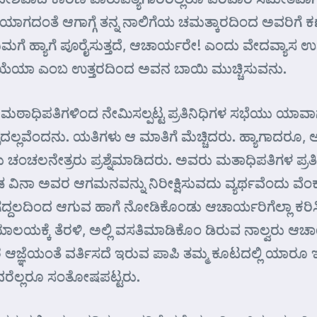
ಗದಂತೆ ಆಗಾಗ್ಗೆ ತನ್ನ ನಾಲಿಗೆಯ ಚಮತ್ಕಾರದಿಂದ ಅವರಿಗೆ ಕರ
ಿಮಗೆ ಹ್ಯಾಗೆ ಪೂರೈಸುತ್ತದೆ, ಆಚಾರ್ಯರೇ! ಎಂದು ವೇದವ್ಯಾಸ
ಿಯೆಯಾ ಎಂಬ ಉತ್ತರದಿಂದ ಅವನ ಬಾಯಿ ಮುಚ್ಚಿಸುವನು.
ಠಾಧಿಪತಿಗಳಿಂದ ನೇಮಿಸಲ್ಪಟ್ಟ ಪ್ರತಿನಿಧಿಗಳ ಸಭೆಯು ಯಾವಾಗ
ಳೆದಲ್ಲವೆಂದನು. ಯತಿಗಳು ಆ ಮಾತಿಗೆ ಮೆಚ್ಚಿದರು. ಹ್ಯಾಗಾದರ
 ಎಂದು ಚಂಚಲನೇತ್ರರು ಪ್ರಶ್ನೆಮಾಡಿದರು. ಅವರು ಮತಾಧಿಪತಿಗಳ 
ನಾ ಅವರ ಆಗಮನವನ್ನು ನಿರೀಕ್ಷಿಸುವದು ವ್ಯರ್ಥವೆಂದು ವೆಂಕ
ಲದಿಂದ ಆಗುವ ಹಾಗೆ ನೋಡಿಕೊಂಡು ಆಚಾರ್ಯರಿಗೆಲ್ಲಾ ಕರಿಸಿ ಕ
್ಕೆ ತೆರಳಿ, ಅಲ್ಲಿ ವಸತಿಮಾಡಿಕೊಂ ಡಿರುವ ನಾಲ್ವರು ಆಚಾರ
ರ ಆಜ್ಞೆಯಂತೆ ವರ್ತಿಸದೆ ಇರುವ ಪಾಪಿ ತಮ್ಮ ಕೂಟದಲ್ಲಿ ಯಾರೂ 
ವರೆಲ್ಲರೂ ಸಂತೋಷಪಟ್ಟರು.