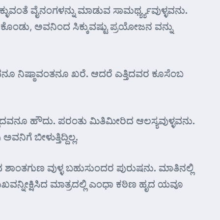
ಳುವಂತೆ ವೈನಂಗಳನ್ನು ಮಾಡುವ ಸಾಮರ್ಥ್ಯ್ಯವುಳ್ಳವನು.
ಕೊಂಡು, ಅವನಿಂದ ಸಿಕ್ಕುವಷ್ಟು ಪ್ರಯೋಜನ ವನ್ನು
 ನಿಷ್ಠಾವಂತನೂ ಖರೆ. ಆದರೆ ಎತ್ತಿದವರ ಕೂಸೆಂಬ
ದವನೂ ಹೌದು. ಪರಂತು ಮಿತಿಮೀರಿದ ಆಲಸ್ಯವುಳ್ಳವನು.
ೆ ಬೀಳುತ್ತಿದ್ದಿಲ್ಲ.
 ಶಾಂತಗುಣ ವುಳ್ಳ ಬಹುಸುಂದರ ಪುರುಷನು. ಮಾತಿನಲ್ಲಿ
ನ್ನೀಕ್ಷಿಸಿದ ಮಾತ್ರದಲ್ಲಿ ಎಂಧಾ ಕಠಿಣ ಹೃದ ಯವೂ