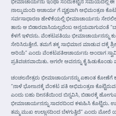
ಭೀಮಾಚಾರ್ಯನು ಇಂಥಾ ಸಂದುಕಟ್ಟಿನ ಸಮಯದಲ್ಲಿ ಈ ಸ್ಥಳ 
ನಾಲ್ಕುಮಂದಿ ಆಚಾರ್ಯ ಗೆ ವ್ಯಕ್ತವಾಗಿ ಅಭಿಮಂತ್ರಣ
ಸರ್ವಸಾಧಾರಣ ಹೇಳಿಕೆಯಲ್ಲಿ ಭೀಮಾಚಾರ್ಯನು ಸೇರಲಿಲ್ಲ
ತಾನು ಆ ಬಿಡಾರವಾಸಿಯಲ್ಲವೆಂಬ ಅನ್ವಯವಾಗುವಂತೆ 
ಕೆಳಗೆ ಇಳಿದನು. ವೆಂಕಟಪತಿಯು ಭೀಮಾಚಾರ್ಯನನ್ನು ಕುರಿತ
ಸೇರಿಸಿರುತ್ತೇನೆ. ತಮಗೆ ತಕ್ಕ ಸಾಭಿಮಾನ ಮಾಡುವ ದಕ್ಕೆ
ಅರಿಯೆ” ಎಂದು ವೆಂಕಟಪತಿಆಚಾರ್ಯನು ಅಂದಾಗ ಸ್ವಾಮಿಗಳ
ಪ್ರತಿವಚನವಾಯಿತು. ಆಗಲೇ ಅವನನ್ನು ಕೈ ಹಿಡುಕೊಂಡ
ಚಂಚಲನೇತ್ರರು ಭೀಮಾಚಾರ್ಯನನ್ನು ಏಕಾಂತ ಕೋಣೆಗೆ ಕರ
“ನಾಳೆ ಭೋಜನಕ್ಕೆ ವೆಂಕಟ ಪತಿ ಅಭಿಮಂತ್ರಣ ಕೊಟ್ಟಿರು
ಎಂದು ಬಹು ದೀನತೆಯಿಂದ ಬಿನ್ನವಿಸಿ, ಬಿಡಾರಕ್ಕೆ ಹೋಗ
ಭೀಮಾಚಾರ್ಯನನ್ನು ಸಾದರದಿಂದ ಕಳುಹಿಸಿ ಕೊಟ್ಟಿರು
ತಮ್ಮ ಮುಖ ಉಲ್ಲಾಸದಿಂದ ಬೆಳಗುತ್ತಿದೆ” ಎಂದು ಮೋರೆ ಯನ್