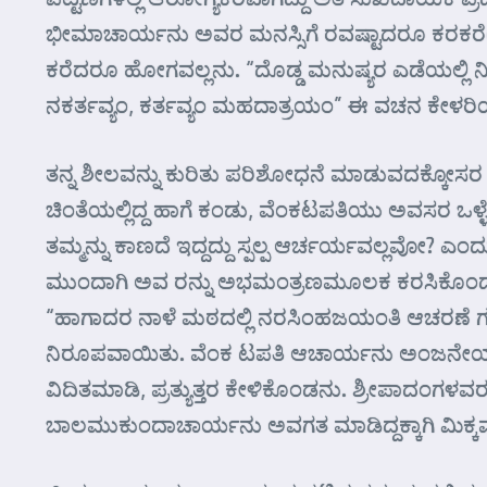
ಭೀಮಾಚಾರ್ಯನು ಅವರ ಮನಸ್ಸಿಗೆ ರವಷ್ಟಾದರೂ ಕರಕರೆಯಾ
ಕರೆದರೂ ಹೋಗವಲ್ಲನು. “ದೊಡ್ಡ ಮನುಷ್ಯರ ಎಡೆಯಲ್ಲಿ ನ
ನಕರ್ತವ್ಯಂ, ಕರ್ತವ್ಯಂ ಮಹದಾತ್ರಯಂ” ಈ ವಚನ ಕೇಳರ
ತನ್ನ ಶೀಲವನ್ನು ಕುರಿತು ಪರಿಶೋಧನೆ ಮಾಡುವದಕ್ಕೋಸರ ಮ
ಚಿಂತೆಯಲ್ಲಿದ್ದ ಹಾಗೆ ಕಂಡು, ವೆಂಕಟಪತಿಯು ಅವಸರ ಒಳ್
ತಮ್ಮನ್ನು ಕಾಣದೆ ಇದ್ದದ್ದು ಸ್ಪಲ್ಪ ಆರ್ಚರ್ಯವಲ್ಲವೋ?
ಮುಂದಾಗಿ ಅವ ರನ್ನು ಅಭಮಂತ್ರಣಮೂಲಕ ಕರಸಿಕೊಂಡ ವಿ
“ಹಾಗಾದರ ನಾಳೆ ಮಠದಲ್ಲಿ ನರಸಿಂಹಜಯಂತಿ ಆಚರಣೆ ಗದ್ದ
ನಿರೂಪವಾಯಿತು. ವೆಂಕ ಟಪತಿ ಆಚಾರ್ಯನು ಅಂಜನೇಯಾಲಯಕ
ವಿದಿತಮಾಡಿ, ಪ್ರತ್ಯುತ್ತರ ಕೇಳಿಕೊಂಡನು. ಶ್ರೀಪಾದಂಗಳವ
ಬಾಲಮುಕುಂದಾಚಾರ್ಯನು ಅವಗತ ಮಾಡಿದ್ದಕ್ಕಾಗಿ ಮಿಕ್ಕ