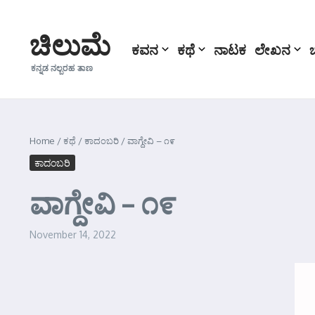
Skip to content
ಚಿಲುಮೆ
ಕವನ
ಕಥೆ
ನಾಟಕ
ಲೇಖನ
ಕನ್ನಡ ನಲ್ಬರಹ ತಾಣ
Home
/
ಕಥೆ
/
ಕಾದಂಬರಿ
/
ವಾಗ್ದೇವಿ – ೧೯
ಕಾದಂಬರಿ
ವಾಗ್ದೇವಿ – ೧೯
November 14, 2022