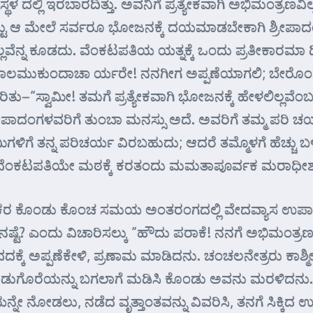
ದಲ್ಲಿ ಇರಬಾರದಿತ್ತು. ಅವನಿಗೆ ಪ್ರತ್ಯೇಕವಾಗಿ ಅಭಿಮಂತ್ರಣವಿ
 ಕೊಟ್ಟು ಆ ಮೇಲೆ ಸರ್ವರೂ ಭೋಜನಕ್ಕೆ ದಯಮಾಡಬೇಕಾಗಿ ಶ್ರ
ವೆನ್ನ ಕೂಡದು. ವೆಂಕಟಪತಿಯ ಯತ್ನಕ್ಕೆ ಒಂದು ಪ್ರತೀಕಾರಮಾ 
“ಬಾಲಮುಕುಂದಾಚಾ ರ್ಯರೇ! ನನಗೀಗ ಅಪ್ಪಣೆಯಾಗಲಿ; ಬೇರ
ು–“ಸ್ವಾಮೀ! ತಮಗೆ ಪ್ರತ್ಯೇಕವಾಗಿ ಭೋಜನಕ್ಕೆ ಹೇಳಲಿಲ್ಲವೆಂಬ
 ಶ್ರೀಪಾದಂಗಳವರಿಗೆ ತುಂಬಾ ಮನಸ್ಸು ಅದೆ. ಅವರಿಗೆ ತಮ್ಮ ಪರಿ
ಿಗೆ ತನ್ನ ಪರಿಚರ್ಯ ವಿರಬಹುದು; ಆದರೆ ತಮ್ಮೊಳಗೆ ಹೆಚ್ಚು ಬ
ು ವೆಂಕಟಪತಿಯೇ ಮಠಕ್ಕೆ ಕರತಂದು ಮಮತಾಪೂರ್ವಕ ಮರಾಧೀಶ
 ಕೊಂಡು ಕೊಂಚ ಸಮಯ ಅಂತರಂಗದಲ್ಲಿ ವೇದವ್ಯಾಸ ಉಪಾಧ್ಯನ ಅ
ವನಷ್ಟೆ? ಎಂದು ವಿಚಾರಿಸಲ್ಕು “ಹೌದು ಪರಾಕೆ! ನನಗೆ ಅಭಿಮ
ುವದಕ್ಕೆ ಅಪ್ಪಣೆಕೇಳಿ, ಪ್ರಣಾಮ ಮಾಡಿದನು. ಚಂಚಲನೇತ್ರರು 
. ಉಡುಗೊರೆಯನ್ನು ಬಗಲಾಗೆ ಮಡಿಸಿ ಕೊಂಡು ಅವನು ಮರಳಿದನ
ನೇ ನೋಡಲು, ನಡೆದ ವೃತ್ತಾಂತವನ್ನು ವಿವರಿಸಿ, ತನಗೆ ಸಿಕ್ಕಿದ