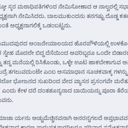
ಕ್ಕೋ ಸ್ಕರ ಮಠಾಧಿಪತಿಗಳಿಂದ ನೇಮಿಸೋಣಾದ ಆ ನಾಲ್ವರಲ್ಲಿ 
ಯಕ್ಷನಾಗಿ ನೇಮಿಸಿದರು. ಬಾಲಮುಕುಂದನು ತನಗಷ್ಟು ದೊಡ್ಡ ಕರ್ತವ್
ೆ ಅಧ್ಯಕ್ಷನಾಗಲಿಕ್ಕೆ ಒಡಂಬಟ್ಟನು.
ುಮುದಪುರದ ಅಂಜನೇಯಾಲಯದ ಹೊರಪೌಳಿಯಲ್ಲಿ ಉಳಕೊಂಡರು. 
ೇಹ ಮೊದಲೇ ಬಿದ್ದ ದೆಸೆಯಿಂದ ಅವರಿಬ್ಬರೂ ಒಂದೇ ಬಿಡಾರದಲ್
 ತನ್ನ ಮನೆಯಲ್ಲಿ ರಿಸಿಕೊಂಡು, ಒಳ್ಳೇ ಊಟ ಹಾಕಬೇಕಾಗುವ 
್ರೆ ತಗಲುವದುಂಟೇ ಎಂಬ ಅಸಮಾಧಾನ ಸೂಚಕವಾಕ್ಕ ಗಳನ್ನು ಉ
ಛಲೋ ಭೋಜನದ ಸುಖದಿಂದ ವೇದ ವ್ಯಾಸನ ಪ್ರಸಂಗವೇ ಮರೆ
ಲಿ?” ಎಂದು ಕೇಳ ದರೆ ದಂತಶೂನ್ಯನಾದ ಬಾಯಿಯನ್ನು ಪೂರಾ ತೆರ
ುವನು.
ಮಾಚಾ ರ್ಯನು ಅಚ್ಚುಮೆಚ್ಚಿನವನಾಗಿ ಅನರನ್ನಗಲದೆ ಆಪ್ತಭಾವ
ೇಶವಾದ ಕಾರಣ ಪಾರುಪತ್ಯಗಾರರಿಲ್ಲರೂ ಪರಿವಾರ ಸಮೇತವಾಗಿ ಅಲ್