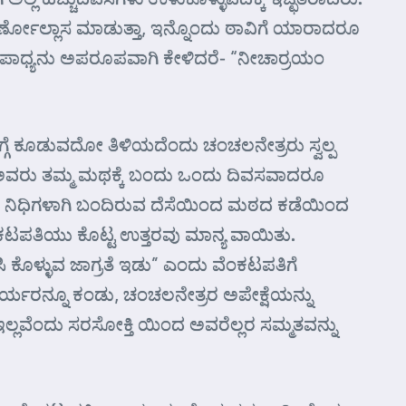
್ಣೋಲ್ಲಾಸ ಮಾಡುತ್ತಾ, ಇನ್ನೊಂದು ಠಾವಿಗೆ ಯಾರಾದರೂ
 ಉಪಾಧ್ಯನು ಅಪರೂಪವಾಗಿ ಕೇಳಿದರೆ- “ನೀಚಾರ್ರಯಂ
್ಗೆ ಕೂಡುವದೋ ತಿಳಿಯದೆಂದು ಚಂಚಲನೇತ್ರರು ಸ್ವಲ್ಪ
ೂ, ಅವರು ತಮ್ಮ ಮಥಕ್ಕೆ ಬಂದು ಒಂದು ದಿವಸವಾದರೂ
ಪ್ರತಿ ನಿಧಿಗಳಾಗಿ ಬಂದಿರುವ ದೆಸೆಯಿಂದ ಮಠದ ಕಡೆಯಿಂದ
ಟಪತಿಯು ಕೊಟ್ಟ ಉತ್ತರವು ಮಾನ್ಯ ವಾಯಿತು.
ೊಳ್ಳುವ ಜಾಗ್ರತೆ ಇಡು” ಎಂದು ವೆಂಕಟಪತಿಗೆ
್ಯರನ್ನೂ ಕಂಡು, ಚಂಚಲನೇತ್ರರ ಅಪೇಕ್ಷೆಯನ್ನು
ಇಲ್ಲವೆಂದು ಸರಸೋಕ್ತಿ ಯಿಂದ ಅವರೆಲ್ಲರ ಸಮ್ಮತವನ್ನು