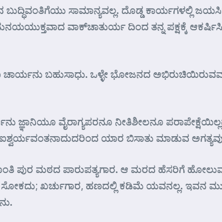
ದ್ಧಿವಂತಿಗೆಯು ಸಾಮಾನ್ಯವಲ್ಲ. ದೊಡ್ಡ ಕಾರ್ಯಗಳಲ್ಲಿ ಜಯಸಿಕ್
ಯಯುಕ್ತವಾದ ವಾಕ್‌ಚಾತುರ್ಯ ದಿಂದ ತನ್ನ ಪಕ್ಷಕ್ಕೆ ಆಕರ್ಷಿಸಿ
 ಚಾರ್ಯನು ಬಹುಸಾಧು. ಒಳ್ಳೇ ಭೋಜನದ ಅಭಿರುಚಿಯಿರುವವನೂ
ು ಜ್ಞಾನಿಯೂ ವೈರಾಗ್ಯಪರನೂ ನೀತಿಶೀಲನೂ ಪರಾಪೇಕ್ಷೆಯಿಲ್ಲ
ಐಶ್ವರ್ಯವಂತನಾದುದರಿಂದ ಯಾರ ಬಿಸಾತು ಮಾಡುವ ಅಗತ್ಯವು ಅವನಿಗ
ಶಾಂತಿ ಪುರ ಮಠದ ಪಾರುಪತ್ಯಗಾರ. ಆ ಮರದ ಹೆಸರಿಗೆ ಹೋಲುವ
ಸೋಕದು; ಖರ್ಚುಗಾರ, ಹಣದಲ್ಲಿ ಕಡಿಮೆ ಯವನಲ್ಲ. ಇವನ ಮುಖವ
ನು.