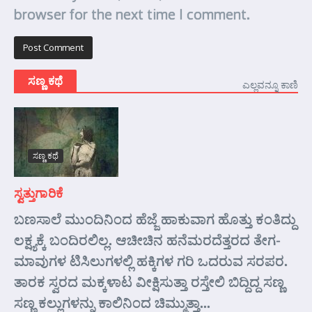
browser for the next time I comment.
ಸಣ್ಣ ಕಥೆ
ಎಲ್ಲವನ್ನೂ ಕಾಣಿ
ಸಣ್ಣ ಕಥೆ
ಸ್ವತ್ತುಗಾರಿಕೆ
ಬಣಸಾಲೆ ಮುಂದಿನಿಂದ ಹೆಜ್ಜೆ ಹಾಕುವಾಗ ಹೊತ್ತು ಕಂತಿದ್ದು
ಲಕ್ಷ್ಯಕ್ಕೆ ಬಂದಿರಲಿಲ್ಲ. ಆಚೀಚಿನ ಹನೆಮರದೆತ್ತರದ ತೇಗ-
ಮಾವುಗಳ ಟಿಸಿಲುಗಳಲ್ಲಿ ಹಕ್ಕಿಗಳ ಗರಿ ಒದರುವ ಸರಪರ.
ತಾರಕ ಸ್ವರದ ಮಕ್ಕಳಾಟ ವೀಕ್ಷಿಸುತ್ತಾ ರಸ್ತೇಲಿ ಬಿದ್ದಿದ್ದ ಸಣ್ಣ
ಸಣ್ಣ ಕಲ್ಲುಗಳನ್ನು ಕಾಲಿನಿಂದ ಚಿಮ್ಮುತ್ತಾ...