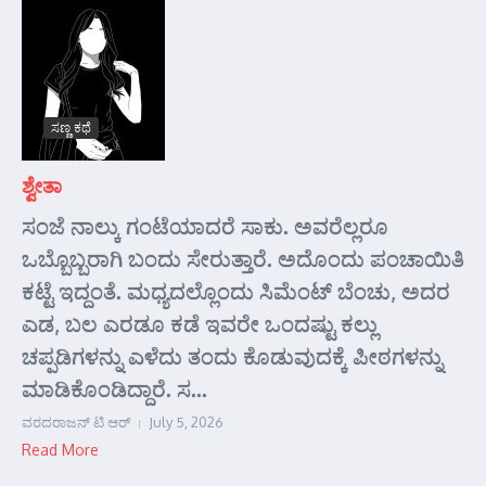
ಸಣ್ಣ ಕಥೆ
ಶ್ವೇತಾ
ಸಂಜೆ ನಾಲ್ಕು ಗಂಟೆಯಾದರೆ ಸಾಕು. ಅವರೆಲ್ಲರೂ
ಒಬ್ಬೊಬ್ಬರಾಗಿ ಬಂದು ಸೇರುತ್ತಾರೆ. ಅದೊಂದು ಪಂಚಾಯಿತಿ
ಕಟ್ಟೆ ಇದ್ದಂತೆ. ಮಧ್ಯದಲ್ಲೊಂದು ಸಿಮೆಂಟ್ ಬೆಂಚು, ಅದರ
ಎಡ, ಬಲ ಎರಡೂ ಕಡೆ ಇವರೇ ಒಂದಷ್ಟು ಕಲ್ಲು
ಚಪ್ಪಡಿಗಳನ್ನು ಎಳೆದು ತಂದು ಕೊಡುವುದಕ್ಕೆ ಪೀಠಗಳನ್ನು
ಮಾಡಿಕೊಂಡಿದ್ದಾರೆ. ಸ...
ವರದರಾಜನ್ ಟಿ ಆರ್
July 5, 2026
Read More