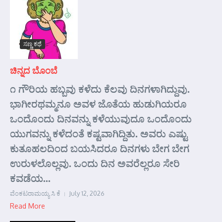
ಸಣ್ಣ ಕಥೆ
ಚಿನ್ನದ ಬೊಂಬೆ
೧ ಗೌರಿಯ ಹಬ್ಬವು ಕಳೆದು ಕೆಲವು ದಿನಗಳಾಗಿದ್ದುವು.
ಭಾಗೀರಥಮ್ಮನೂ ಅವಳ ಜೊತೆಯ ಹುಡುಗಿಯರೂ
ಒಂದೊಂದು ದಿನವನ್ನು ಕಳೆಯುವುದೂ ಒಂದೊಂದು
ಯುಗವನ್ನು ಕಳೆದಂತೆ ಕಷ್ಟವಾಗಿದ್ದಿತು. ಅವರು ಎಷ್ಟು
ಕುತೂಹಲದಿಂದ ಬಯಸಿದರೂ ದಿನಗಳು ಬೇಗ ಬೇಗ
ಉರುಳಲೊಲ್ಲವು. ಒಂದು ದಿನ ಅವರೆಲ್ಲರೂ ಸೇರಿ
ಕವಡೆಯ...
ವೆಂಕಟರಾಮಯ್ಯ ಸಿ ಕೆ
July 12, 2026
Read More