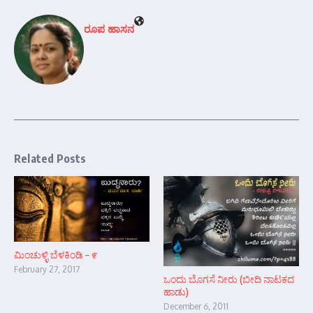
ರೂಪ ಹಾಸನ
Related Posts
ಮಿಂಚುಳ್ಳಿ ಬೆಳಕಿಂಡಿ – ೯
February 27, 2017
ಒಂದು ಬೊಗಸೆ ನೀರು (ಬೀದಿ ನಾಟಕದ
ಹಾಡು)
December 6, 2011