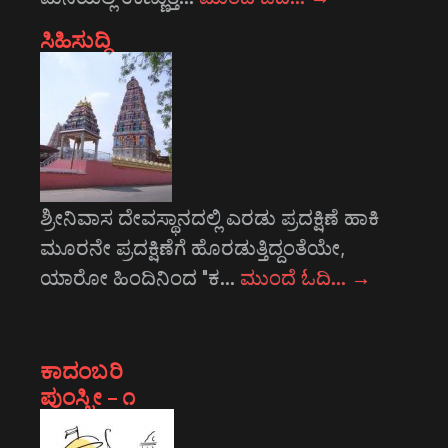
ಸಿಹಿಸುದ್ದಿ
ಶ್ರೀನಿವಾಸ ದೇವಸ್ಥಾನದಲ್ಲಿ ಎರಡು ಪ್ರದಕ್ಷಿಣೆ ಹಾಕಿ
ಮೂರನೇ ಪ್ರದಕ್ಷಿಣೆಗೆ ಹೊರಡುತ್ತಿದ್ದಂತೆಯೇ,
ಯಾರೋ ಹಿಂದಿನಿಂದ "ಕ…
ಮುಂದೆ ಓದಿ…
→
ಕಾದಂಬರಿ
ಪುಂಸ್ತ್ರೀ – ೧