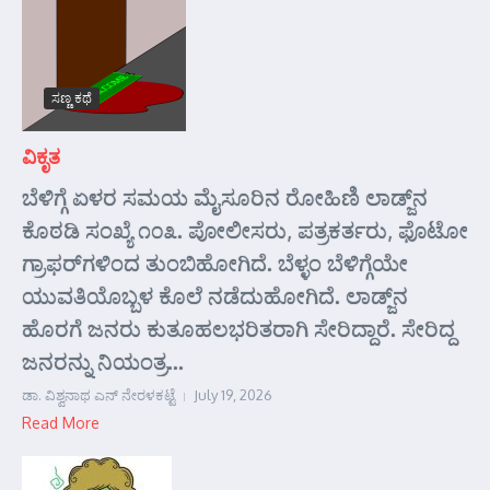
ಸಣ್ಣ ಕಥೆ
ವಿಕೃತ
ಬೆಳಿಗ್ಗೆ ಏಳರ ಸಮಯ ಮೈಸೂರಿನ ರೋಹಿಣಿ ಲಾಡ್ಜ್‌ನ
ಕೊಠಡಿ ಸಂಖ್ಯೆ ೧೦೩. ಪೋಲೀಸರು, ಪತ್ರಕರ್ತರು, ಫೊಟೋ
ಗ್ರಾಫರ್‌ಗಳಿಂದ ತುಂಬಿಹೋಗಿದೆ. ಬೆಳ್ಳಂ ಬೆಳಿಗ್ಗೆಯೇ
ಯುವತಿಯೊಬ್ಬಳ ಕೊಲೆ ನಡೆದುಹೋಗಿದೆ. ಲಾಡ್ಜ್‌ನ
ಹೊರಗೆ ಜನರು ಕುತೂಹಲಭರಿತರಾಗಿ ಸೇರಿದ್ದಾರೆ. ಸೇರಿದ್ದ
ಜನರನ್ನು ನಿಯಂತ್ರ...
ಡಾ. ವಿಶ್ವನಾಥ ಎನ್ ನೇರಳಕಟ್ಟೆ
July 19, 2026
Read More