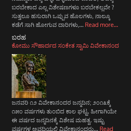
ಬರಬೇಕಾದ ಎಲ್ಲ ವಿಶೇಷಣಗಳೂ ಬರಬೇಕಲ್ಲವೇ ?
ಸುತ್ತಲೂ ಹಸುರಾಗಿ ಒಪ್ಪುವ ಹೊಲಗಳು, ನಾಲ್ಕೂ
ಕಡೆಗೆ ಸಾಗಿ ಹೋಗುವ ದಾರಿಗಳು,…
Read more…
ಬರಹ
ಕೋಮು ಸೌಹಾರ್ದದ ಸಂಕೇತ ಸ್ವಾಮಿ ವಿವೇಕಾನಂದ
ಜನವರಿ ೧೨ ವಿವೇಕಾನಂದರ ಜನ್ಮದಿನ; ೨೦೧೩ಕ್ಕೆ
೧೫೦ ವರ್ಷಗಳು ತುಂಬಿದ ಕಾಲ ಘಟ್ಟ. ಹೀಗಾಗಿಯೇ
ಈ ವರ್ಷದ ಜನ್ಮದಿನಕ್ಕೆ ವಿಶೇಷ ಮಹತ್ವ. ಇಷ್ಟು
ವರ್ಷಗಳ ಅವಧಿಯಲ್ಲಿ ವಿವೇಕಾನಂದರು…
Read