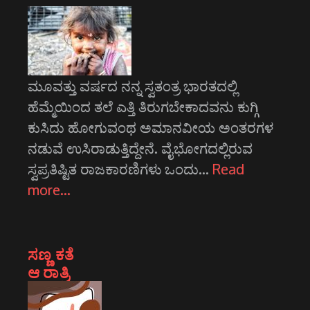
ಮೂವತ್ತು ವರ್ಷದ ನನ್ನ ಸ್ವತಂತ್ರ ಭಾರತದಲ್ಲಿ
ಹೆಮ್ಮೆಯಿಂದ ತಲೆ ಎತ್ತಿ ತಿರುಗಬೇಕಾದವನು ಕುಗ್ಗಿ
ಕುಸಿದು ಹೋಗುವಂಥ ಅಮಾನವೀಯ ಅಂತರಗಳ
ನಡುವೆ ಉಸಿರಾಡುತ್ತಿದ್ದೇನೆ. ವೈಭೋಗದಲ್ಲಿರುವ
ಸ್ವಪ್ರತಿಷ್ಟಿತ ರಾಜಕಾರಣಿಗಳು ಒಂದು…
Read
more…
ಸಣ್ಣ ಕತೆ
ಆ ರಾತ್ರಿ