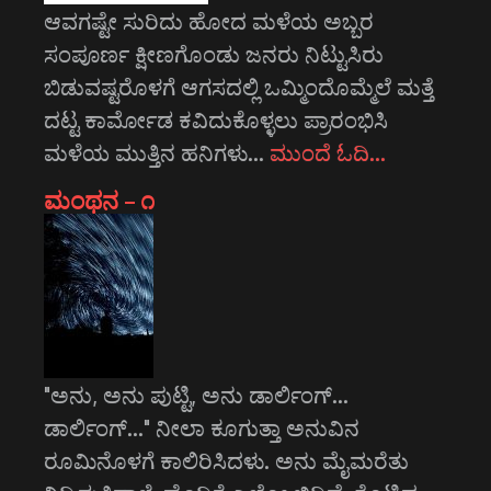
ಆವಗಷ್ಟೇ ಸುರಿದು ಹೋದ ಮಳೆಯ ಅಬ್ಬರ
ಸಂಪೂರ್ಣ ಕ್ಷೀಣಗೊಂಡು ಜನರು ನಿಟ್ಟುಸಿರು
ಬಿಡುವಷ್ಟರೊಳಗೆ ಆಗಸದಲ್ಲಿ ಒಮ್ಮಿಂದೊಮ್ಮೆಲೆ ಮತ್ತೆ
ದಟ್ಟ ಕಾರ್ಮೋಡ ಕವಿದುಕೊಳ್ಳಲು ಪ್ರಾರಂಭಿಸಿ
ಮಳೆಯ ಮುತ್ತಿನ ಹನಿಗಳು…
ಮುಂದೆ ಓದಿ…
ಮಂಥನ – ೧
"ಅನು, ಅನು ಪುಟ್ಟಿ, ಅನು ಡಾರ್ಲಿಂಗ್...
ಡಾರ್ಲಿಂಗ್..." ನೀಲಾ ಕೂಗುತ್ತಾ ಅನುವಿನ
ರೂಮಿನೊಳಗೆ ಕಾಲಿರಿಸಿದಳು. ಅನು ಮೈಮರೆತು