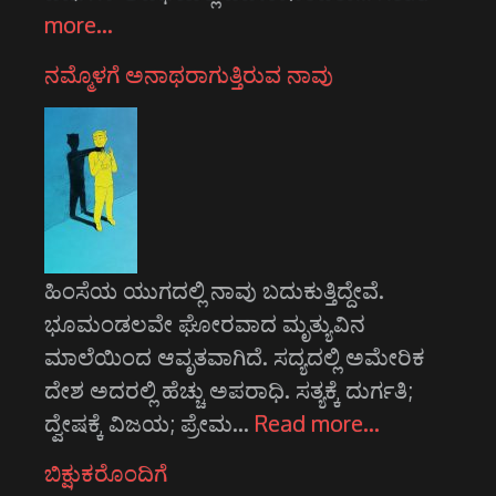
more…
ನಮ್ಮೊಳಗೆ ಅನಾಥರಾಗುತ್ತಿರುವ ನಾವು
ಹಿಂಸೆಯ ಯುಗದಲ್ಲಿ ನಾವು ಬದುಕುತ್ತಿದ್ದೇವೆ.
ಭೂಮಂಡಲವೇ ಘೋರವಾದ ಮೃತ್ಯುವಿನ
ಮಾಲೆಯಿಂದ ಆವೃತವಾಗಿದೆ. ಸದ್ಯದಲ್ಲಿ ಅಮೇರಿಕ
ದೇಶ ಅದರಲ್ಲಿ ಹೆಚ್ಚು ಅಪರಾಧಿ. ಸತ್ಯಕ್ಕೆ ದುರ್ಗತಿ;
ದ್ವೇಷಕ್ಕೆ ವಿಜಯ; ಪ್ರೇಮ…
Read more…
ಬಿಕ್ಷುಕರೊಂದಿಗೆ