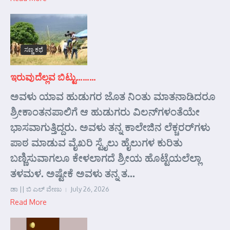
ಸಣ್ಣ ಕಥೆ
ಇರುವುದೆಲ್ಲವ ಬಿಟ್ಟು………
ಅವಳು ಯಾವ ಹುಡುಗರ ಜೊತ ನಿಂತು ಮಾತನಾಡಿದರೂ
ಶ್ರೀಕಾಂತನಪಾಲಿಗೆ ಆ ಹುಡುಗರು ವಿಲನ್‌ಗಳಂತೆಯೇ
ಭಾಸವಾಗುತ್ತಿದ್ದರು. ಅವಳು ತನ್ನ ಕಾಲೇಜಿನ ಲೆಕ್ಚರರ್‌ಗಳು
ಪಾಠ ಮಾಡುವ ವೈಖರಿ ಸ್ಟೈಲು ಹೈಲುಗಳ ಕುರಿತು
ಬಣ್ಣಿಸುವಾಗಲೂ ಕೇಳಲಾಗದೆ ಶ್ರೀಯ ಹೊಟ್ಟೆಯಲೆಲ್ಲಾ
ತಳಮಳ. ಅಷ್ಟೇಕೆ ಅವಳು ತನ್ನ ತ...
ಡಾ || ಬಿ ಎಲ್ ವೇಣು
July 26, 2026
Read More