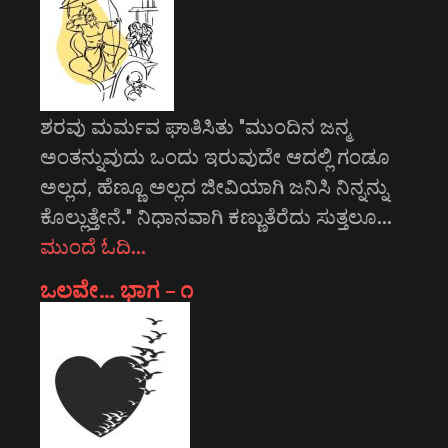
ಶರವು ಮರ್ಮವ ಘಾತಿಸಿತು "ಮುಂದಿನ ಜನ್ಮ
ಅಂತನ್ನುವುದು ಒಂದು ಇರುವುದೇ ಆದಲ್ಲಿ ಗಂಡೂ
ಅಲ್ಲದ, ಹೆಣ್ಣೂ ಅಲ್ಲದ ಜೀವಿಯಾಗಿ ಜನಿಸಿ ನಿನ್ನನ್ನು
ಕೊಲ್ಲುತ್ತೇನೆ." ನಿಧಾನವಾಗಿ ಕಣ್ಣುತೆರೆದು ಸುತ್ತಲೂ…
ಮುಂದೆ ಓದಿ…
ಒಲವೇ… ಭಾಗ – ೧