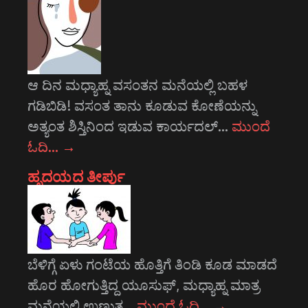
ಆ ದಿನ ಮಧ್ಯಾಹ್ನ ವಸಂತನ ಮನೆಯಲ್ಲಿ ಬಹಳ
ಗಡಿಬಿಡಿ! ವಸಂತ ತಾನು ಕೂಡುವ ಕೋಣೆಯನ್ನು
ಅತ್ಯಂತ ಶಿಸ್ತಿನಿಂದ ಇಡುವ ಕಾರ್ಯದಲ್…
ಮುಂದೆ
ಓದಿ…
→
ಹೃದಯದ ತೀರ್ಪು
ಬೆಳಿಗ್ಗೆ ಏಳು ಗಂಟೆಯ ಹೊತ್ತಿಗೆ ತಿಂಡಿ ಕೂಡ ಮಾಡದೆ
ಹೊರ ಹೋಗುತ್ತಿದ್ದ ಯೂಸುಫ್, ಮಧ್ಯಾಹ್ನ ಮಾತ್ರ
ಮನೆಯಲ್ಲಿ ಉಣ್ಣುತ್ತ…
ಮುಂದೆ ಓದಿ…
→