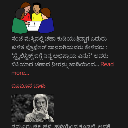
ಸಂಜೆ ಮೆಸ್ಸಿನಲ್ಲಿ ಚಹಾ ಕುಡಿಯುತ್ತಿದ್ದಾಗ ಎದುರು
ಕುಳಿತ ಪ್ರೊಫ಼ೆಸರ್ ಬಾನಲಗಿಯವರು ಕೇಳಿದರು :
"ಸ್ಟೈಲಿಸ್ಟಿಕ್ಸ್ ಬಗ್ಗೆ ನಿನ್ನ ಅಭಿಪ್ರಾಯ ಏನು?" ಅವರು
ಬಿಸಿಯಾದ ಚಹಾದ ನೀರನ್ನು ಜಾಡಿಯಿಂದ…
Read
more…
ಬೂಬೂನ ಬಾಳು
ನಮ್ಮೂರು ಚಿಕ್ಕ ಹಳ್ಳಿ. ಹಳ್ಳಿಯೆಂದ ಕೂಡಲೆ, ಅದಕ್ಕೆ