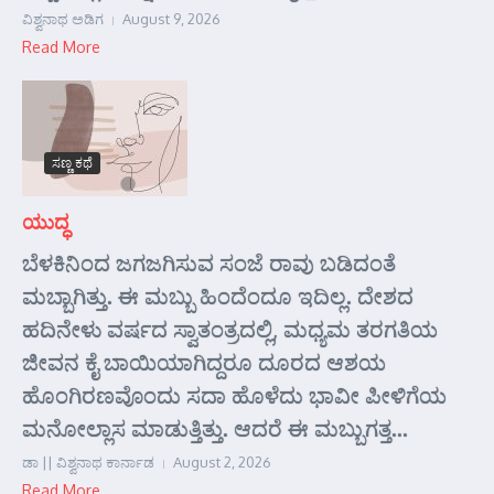
ವಿಶ್ವನಾಥ ಅಡಿಗ
August 9, 2026
Read More
ಸಣ್ಣ ಕಥೆ
ಯುದ್ಧ
ಬೆಳಕಿನಿಂದ ಜಗಜಗಿಸುವ ಸಂಜೆ ರಾವು ಬಡಿದಂತೆ
ಮಬ್ಬಾಗಿತ್ತು. ಈ ಮಬ್ಬು ಹಿಂದೆಂದೂ ಇದಿಲ್ಲ. ದೇಶದ
ಹದಿನೇಳು ವರ್ಷದ ಸ್ವಾತಂತ್ರದಲ್ಲಿ, ಮಧ್ಯಮ ತರಗತಿಯ
ಜೀವನ ಕೈ ಬಾಯಿಯಾಗಿದ್ದರೂ ದೂರದ ಆಶಯ
ಹೊಂಗಿರಣವೊಂದು ಸದಾ ಹೊಳೆದು ಭಾವೀ ಪೀಳಿಗೆಯ
ಮನೋಲ್ಲಾಸ ಮಾಡುತ್ತಿತ್ತು. ಆದರೆ ಈ ಮಬ್ಬುಗತ್ತ...
ಡಾ || ವಿಶ್ವನಾಥ ಕಾರ್ನಾಡ
August 2, 2026
Read More