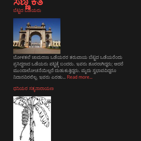
ಸಣ್ಣ ಕತೆ
ಬೆಟ್ಟದ ಒಡೆಯರು
ಬೋಳತಲೆ ಚಾಮರಾಜ ಒಡೆಯರರ ತರುವಾಯ ಬೆಟ್ಟದ ಒಡೆಯರೆಂದು
ಪ್ರಸಿದ್ಧರಾದ ಒಡೆಯರು ಪಟ್ಟಕ್ಕೆ ಬಂದರು. ಇವರು ಶೂರರಾಗಿದ್ದರು; ಆದರೆ
ಮುಂದಾಲೋಚನೆಯಿಲ್ಲದೆ ದುಡುಕುತ್ತಿದ್ದರು. ಮೃದು ಸ್ವಭಾವವಿದ್ದರೂ
ನಿದಾನವಿರಲಿಲ್ಲ. ಇವರು ಎರಡು…
Read more…
ಧನಿಯರ ಸತ್ಯನಾರಾಯಣ