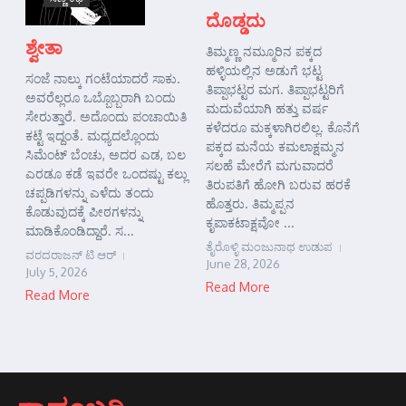
ದೊಡ್ಡದು
ಶ್ವೇತಾ
ತಿಮ್ಮಣ್ಣ ನಮ್ಮೂರಿನ ಪಕ್ಕದ
ಹಳ್ಳಿಯಲ್ಲಿನ ಅಡುಗೆ ಭಟ್ಟ
ಸಂಜೆ ನಾಲ್ಕು ಗಂಟೆಯಾದರೆ ಸಾಕು.
ತಿಪ್ಪಾಭಟ್ಟರ ಮಗ. ತಿಪ್ಪಾಭಟ್ಟರಿಗೆ
ಅವರೆಲ್ಲರೂ ಒಬ್ಬೊಬ್ಬರಾಗಿ ಬಂದು
ಮದುವೆಯಾಗಿ ಹತ್ತು ವರ್ಷ
ಸೇರುತ್ತಾರೆ. ಅದೊಂದು ಪಂಚಾಯಿತಿ
ಕಳೆದರೂ ಮಕ್ಕಳಾಗಿರಲಿಲ್ಲ. ಕೊನೆಗೆ
ಕಟ್ಟೆ ಇದ್ದಂತೆ. ಮಧ್ಯದಲ್ಲೊಂದು
ಪಕ್ಕದ ಮನೆಯ ಕಮಲಾಕ್ಷಮ್ಮನ
ಸಿಮೆಂಟ್ ಬೆಂಚು, ಅದರ ಎಡ, ಬಲ
ಸಲಹೆ ಮೇರೆಗೆ ಮಗುವಾದರೆ
ಎರಡೂ ಕಡೆ ಇವರೇ ಒಂದಷ್ಟು ಕಲ್ಲು
ತಿರುಪತಿಗೆ ಹೋಗಿ ಬರುವ ಹರಕೆ
ಚಪ್ಪಡಿಗಳನ್ನು ಎಳೆದು ತಂದು
ಹೊತ್ತರು. ತಿಮ್ಮಪ್ಪನ
ಕೊಡುವುದಕ್ಕೆ ಪೀಠಗಳನ್ನು
ಕೃಪಾಕಟಾಕ್ಷವೋ ...
ಮಾಡಿಕೊಂಡಿದ್ದಾರೆ. ಸ...
ತೈರೊಳ್ಳಿ ಮಂಜುನಾಥ ಉಡುಪ
ವರದರಾಜನ್ ಟಿ ಆರ್
June 28, 2026
July 5, 2026
Read More
Read More