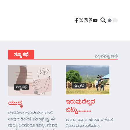
ಸಣ್ಣ ಕಥೆ
ಎಲ್ಲವನ್ನೂ ಕಾಣಿ
ಸಣ್ಣ ಕಥೆ
ಸಣ್ಣ ಕಥೆ
ಇರುವುದೆಲ್ಲವ
ಯುದ್ಧ
ಬಿಟ್ಟು………
ಬೆಳಕಿನಿಂದ ಜಗಜಗಿಸುವ ಸಂಜೆ
ರಾವು ಬಡಿದಂತೆ ಮಬ್ಬಾಗಿತ್ತು. ಈ
ಅವಳು ಯಾವ ಹುಡುಗರ ಜೊತ
ಮಬ್ಬು ಹಿಂದೆಂದೂ ಇದಿಲ್ಲ. ದೇಶದ
ನಿಂತು ಮಾತನಾಡಿದರೂ