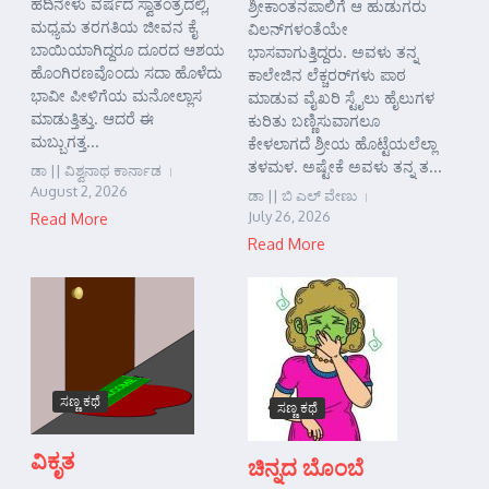
ಹದಿನೇಳು ವರ್ಷದ ಸ್ವಾತಂತ್ರದಲ್ಲಿ,
ಶ್ರೀಕಾಂತನಪಾಲಿಗೆ ಆ ಹುಡುಗರು
ಮಧ್ಯಮ ತರಗತಿಯ ಜೀವನ ಕೈ
ವಿಲನ್‌ಗಳಂತೆಯೇ
ಬಾಯಿಯಾಗಿದ್ದರೂ ದೂರದ ಆಶಯ
ಭಾಸವಾಗುತ್ತಿದ್ದರು. ಅವಳು ತನ್ನ
ಹೊಂಗಿರಣವೊಂದು ಸದಾ ಹೊಳೆದು
ಕಾಲೇಜಿನ ಲೆಕ್ಚರರ್‌ಗಳು ಪಾಠ
ಭಾವೀ ಪೀಳಿಗೆಯ ಮನೋಲ್ಲಾಸ
ಮಾಡುವ ವೈಖರಿ ಸ್ಟೈಲು ಹೈಲುಗಳ
ಮಾಡುತ್ತಿತ್ತು. ಆದರೆ ಈ
ಕುರಿತು ಬಣ್ಣಿಸುವಾಗಲೂ
ಮಬ್ಬುಗತ್ತ...
ಕೇಳಲಾಗದೆ ಶ್ರೀಯ ಹೊಟ್ಟೆಯಲೆಲ್ಲಾ
ತಳಮಳ. ಅಷ್ಟೇಕೆ ಅವಳು ತನ್ನ ತ...
ಡಾ || ವಿಶ್ವನಾಥ ಕಾರ್ನಾಡ
August 2, 2026
ಡಾ || ಬಿ ಎಲ್ ವೇಣು
July 26, 2026
Read More
Read More
ಸಣ್ಣ ಕಥೆ
ಸಣ್ಣ ಕಥೆ
ವಿಕೃತ
ಚಿನ್ನದ ಬೊಂಬೆ