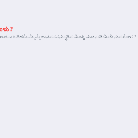
ಳು ?
ಡಲಾಗದಾ ಓದಿಹರೊಮ್ಮೊಮ್ಮೆ ಜಾನಪದವನುದ್ಧರಿಪ ಮೊದ್ದು ಮಾತನಾಡಿದೊಡೇನುಪಯೋಗ ?