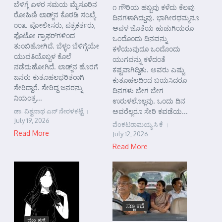
ಬೆಳಿಗ್ಗೆ ಏಳರ ಸಮಯ ಮೈಸೂರಿನ
೧ ಗೌರಿಯ ಹಬ್ಬವು ಕಳೆದು ಕೆಲವು
ರೋಹಿಣಿ ಲಾಡ್ಜ್‌ನ ಕೊಠಡಿ ಸಂಖ್ಯೆ
ದಿನಗಳಾಗಿದ್ದುವು. ಭಾಗೀರಥಮ್ಮನೂ
೧೦೩. ಪೋಲೀಸರು, ಪತ್ರಕರ್ತರು,
ಅವಳ ಜೊತೆಯ ಹುಡುಗಿಯರೂ
ಫೊಟೋ ಗ್ರಾಫರ್‌ಗಳಿಂದ
ಒಂದೊಂದು ದಿನವನ್ನು
ತುಂಬಿಹೋಗಿದೆ. ಬೆಳ್ಳಂ ಬೆಳಿಗ್ಗೆಯೇ
ಕಳೆಯುವುದೂ ಒಂದೊಂದು
ಯುವತಿಯೊಬ್ಬಳ ಕೊಲೆ
ಯುಗವನ್ನು ಕಳೆದಂತೆ
ನಡೆದುಹೋಗಿದೆ. ಲಾಡ್ಜ್‌ನ ಹೊರಗೆ
ಕಷ್ಟವಾಗಿದ್ದಿತು. ಅವರು ಎಷ್ಟು
ಜನರು ಕುತೂಹಲಭರಿತರಾಗಿ
ಕುತೂಹಲದಿಂದ ಬಯಸಿದರೂ
ಸೇರಿದ್ದಾರೆ. ಸೇರಿದ್ದ ಜನರನ್ನು
ದಿನಗಳು ಬೇಗ ಬೇಗ
ನಿಯಂತ್ರ...
ಉರುಳಲೊಲ್ಲವು. ಒಂದು ದಿನ
ಡಾ. ವಿಶ್ವನಾಥ ಎನ್ ನೇರಳಕಟ್ಟೆ
ಅವರೆಲ್ಲರೂ ಸೇರಿ ಕವಡೆಯ...
July 19, 2026
ವೆಂಕಟರಾಮಯ್ಯ ಸಿ ಕೆ
Read More
July 12, 2026
Read More
ಸಣ್ಣ ಕಥೆ
ಸಣ್ಣ ಕಥೆ