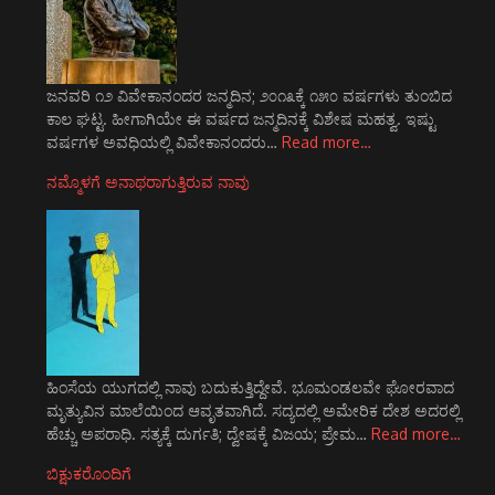
ಜನವರಿ ೧೨ ವಿವೇಕಾನಂದರ ಜನ್ಮದಿನ; ೨೦೧೩ಕ್ಕೆ ೧೫೦ ವರ್ಷಗಳು ತುಂಬಿದ
ಕಾಲ ಘಟ್ಟ. ಹೀಗಾಗಿಯೇ ಈ ವರ್ಷದ ಜನ್ಮದಿನಕ್ಕೆ ವಿಶೇಷ ಮಹತ್ವ. ಇಷ್ಟು
ವರ್ಷಗಳ ಅವಧಿಯಲ್ಲಿ ವಿವೇಕಾನಂದರು…
Read more…
ನಮ್ಮೊಳಗೆ ಅನಾಥರಾಗುತ್ತಿರುವ ನಾವು
ಹಿಂಸೆಯ ಯುಗದಲ್ಲಿ ನಾವು ಬದುಕುತ್ತಿದ್ದೇವೆ. ಭೂಮಂಡಲವೇ ಘೋರವಾದ
ಮೃತ್ಯುವಿನ ಮಾಲೆಯಿಂದ ಆವೃತವಾಗಿದೆ. ಸದ್ಯದಲ್ಲಿ ಅಮೇರಿಕ ದೇಶ ಅದರಲ್ಲಿ
ಹೆಚ್ಚು ಅಪರಾಧಿ. ಸತ್ಯಕ್ಕೆ ದುರ್ಗತಿ; ದ್ವೇಷಕ್ಕೆ ವಿಜಯ; ಪ್ರೇಮ…
Read more…
ಬಿಕ್ಷುಕರೊಂದಿಗೆ