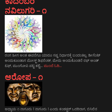
ಕಾದಂಬರಿ
ನವಿಲುಗರಿ – ೧
ರಂಗ ಹೀಗ ಅಂತ ಈವರೆಗೂ ಯಾರೂ ಸಷ್ಟ ನಿರ್ಧಾರಕ್ಕೆ ಬಂದಂತಿಲ್ಲ. ಡೀಸೆಂಟ್
ಅಂದುಕೂಂಡಾಗ ಮೋಸ್ಟ್‌ ಡಿಫರೆಂಟ್‌, ಮೇದು ಅಂದುಕೊಂಡರೆ ರಫ್ ಅಂಡ್
ಟಫ್, ಮುಂಗೋಪಿ ಪಟ್ಟ ಕಟ್ಟಿ…
ಮುಂದೆ ಓದಿ…
ಆರೋಪ – ೧
ಅಧ್ಯಾಯ ೧ ನಾಗೂರು ! ನಾಗೂರು ! ಎಂದು ಕಂಡಕ್ಟರ್ ಒದರಿದಾಗ, ಬಿಸಿಲಿನ