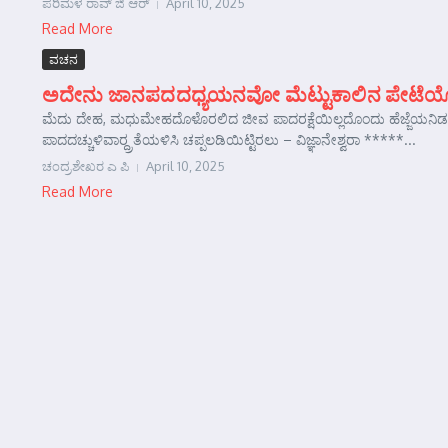
ಪರಿಮಳ ರಾವ್ ಜಿ ಆರ್‍
April 10, 2025
Read More
ವಚನ
ಅದೇನು ಜಾನಪದದಧ್ಯಯನವೋ ಮೆಟ್ಟುಕಾಲಿನ ಪೇಟೆಯೊ
ಮೆದು ದೇಹ, ಮಧುಮೇಹದೊಳೊರಲಿದ ಜೀವ ಪಾದರಕ್ಷೆಯಿಲ್ಲದೊಂದು ಹೆಜ್ಜೆಯನಿ
ಪಾದದಚ್ಚುಳಿವಾರ್‍ದ್ರತೆಯಳಿಸಿ ಚಪ್ಪಲಡಿಯಿಟ್ಟಿರಲು – ವಿಜ್ಞಾನೇಶ್ವರಾ *****...
ಚಂದ್ರಶೇಖರ ಎ ಪಿ
April 10, 2025
Read More