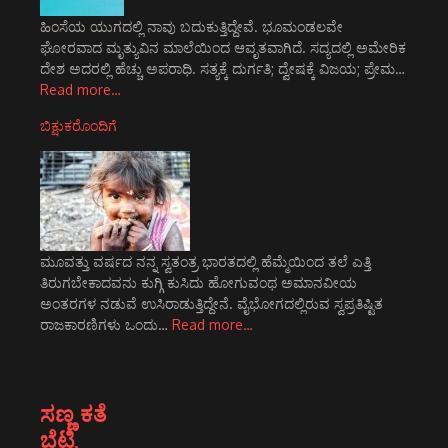
ಹಿಂಸೆಯ ಯುಗದಲ್ಲಿ ನಾವು ಬದುಕುತ್ತಿದ್ದೇವೆ. ಭೂಮಂಡಲವೇ
ಘೋರವಾದ ಮೃತ್ಯುವಿನ ಮಾಲೆಯಿಂದ ಆವೃತವಾಗಿದೆ. ಸದ್ಯದಲ್ಲಿ ಅಮೇರಿಕ
ದೇಶ ಅದರಲ್ಲಿ ಹೆಚ್ಚು ಅಪರಾಧಿ. ಸತ್ಯಕ್ಕೆ ದುರ್ಗತಿ; ದ್ವೇಷಕ್ಕೆ ವಿಜಯ; ಪ್ರೇಮ…
Read more…
ಬಿಕ್ಷುಕರೊಂದಿಗೆ
ಮೂವತ್ತು ವರ್ಷದ ನನ್ನ ಸ್ವತಂತ್ರ ಭಾರತದಲ್ಲಿ ಹೆಮ್ಮೆಯಿಂದ ತಲೆ ಎತ್ತಿ
ತಿರುಗಬೇಕಾದವನು ಕುಗ್ಗಿ ಕುಸಿದು ಹೋಗುವಂಥ ಅಮಾನವೀಯ
ಅಂತರಗಳ ನಡುವೆ ಉಸಿರಾಡುತ್ತಿದ್ದೇನೆ. ವೈಭೋಗದಲ್ಲಿರುವ ಸ್ವಪ್ರತಿಷ್ಟಿತ
ರಾಜಕಾರಣಿಗಳು ಒಂದು…
Read more…
ಸಣ್ಣ ಕತೆ
ಬೆಟ್ಟಿ