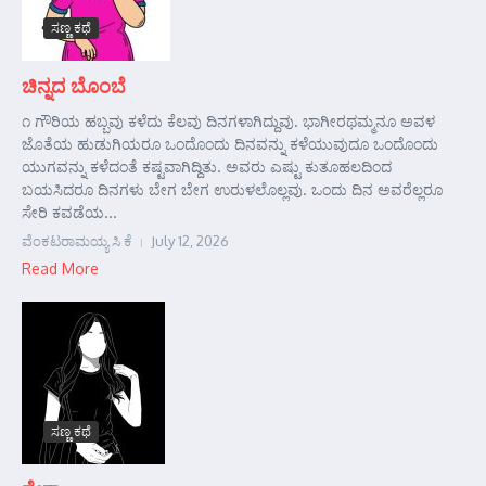
ಸಣ್ಣ ಕಥೆ
ಚಿನ್ನದ ಬೊಂಬೆ
೧ ಗೌರಿಯ ಹಬ್ಬವು ಕಳೆದು ಕೆಲವು ದಿನಗಳಾಗಿದ್ದುವು. ಭಾಗೀರಥಮ್ಮನೂ ಅವಳ
ಜೊತೆಯ ಹುಡುಗಿಯರೂ ಒಂದೊಂದು ದಿನವನ್ನು ಕಳೆಯುವುದೂ ಒಂದೊಂದು
ಯುಗವನ್ನು ಕಳೆದಂತೆ ಕಷ್ಟವಾಗಿದ್ದಿತು. ಅವರು ಎಷ್ಟು ಕುತೂಹಲದಿಂದ
ಬಯಸಿದರೂ ದಿನಗಳು ಬೇಗ ಬೇಗ ಉರುಳಲೊಲ್ಲವು. ಒಂದು ದಿನ ಅವರೆಲ್ಲರೂ
ಸೇರಿ ಕವಡೆಯ...
ವೆಂಕಟರಾಮಯ್ಯ ಸಿ ಕೆ
July 12, 2026
Read More
ಸಣ್ಣ ಕಥೆ