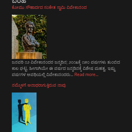
ಬರಹ
ಕೋಮು ಸೌಹಾರ್ದದ ಸಂಕೇತ ಸ್ವಾಮಿ ವಿವೇಕಾನಂದ
ಜನವರಿ ೧೨ ವಿವೇಕಾನಂದರ ಜನ್ಮದಿನ; ೨೦೧೩ಕ್ಕೆ ೧೫೦ ವರ್ಷಗಳು ತುಂಬಿದ
ಕಾಲ ಘಟ್ಟ. ಹೀಗಾಗಿಯೇ ಈ ವರ್ಷದ ಜನ್ಮದಿನಕ್ಕೆ ವಿಶೇಷ ಮಹತ್ವ. ಇಷ್ಟು
ವರ್ಷಗಳ ಅವಧಿಯಲ್ಲಿ ವಿವೇಕಾನಂದರು…
Read more…
ನಮ್ಮೊಳಗೆ ಅನಾಥರಾಗುತ್ತಿರುವ ನಾವು