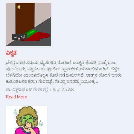
ಸಣ್ಣ ಕಥೆ
ವಿಕೃತ
ಬೆಳಿಗ್ಗೆ ಏಳರ ಸಮಯ ಮೈಸೂರಿನ ರೋಹಿಣಿ ಲಾಡ್ಜ್‌ನ ಕೊಠಡಿ ಸಂಖ್ಯೆ ೧೦೩.
ಪೋಲೀಸರು, ಪತ್ರಕರ್ತರು, ಫೊಟೋ ಗ್ರಾಫರ್‌ಗಳಿಂದ ತುಂಬಿಹೋಗಿದೆ. ಬೆಳ್ಳಂ
ಬೆಳಿಗ್ಗೆಯೇ ಯುವತಿಯೊಬ್ಬಳ ಕೊಲೆ ನಡೆದುಹೋಗಿದೆ. ಲಾಡ್ಜ್‌ನ ಹೊರಗೆ ಜನರು
ಕುತೂಹಲಭರಿತರಾಗಿ ಸೇರಿದ್ದಾರೆ. ಸೇರಿದ್ದ ಜನರನ್ನು ನಿಯಂತ್ರ...
ಡಾ. ವಿಶ್ವನಾಥ ಎನ್ ನೇರಳಕಟ್ಟೆ
July 19, 2026
Read More