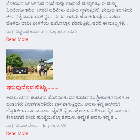
ಬೆಳಕಿನಿಂದ ಜಗಜಗಿಸುವ ಸಂಜೆ ರಾವು ಬಡಿದಂತೆ ಮಬ್ಬಾಗಿತ್ತು. ಈ ಮಬ್ಬು
ಹಿಂದೆಂದೂ ಇದಿಲ್ಲ. ದೇಶದ ಹದಿನೇಳು ವರ್ಷದ ಸ್ವಾತಂತ್ರದಲ್ಲಿ, ಮಧ್ಯಮ ತರಗತಿಯ
ಜೀವನ ಕೈ ಬಾಯಿಯಾಗಿದ್ದರೂ ದೂರದ ಆಶಯ ಹೊಂಗಿರಣವೊಂದು ಸದಾ
ಹೊಳೆದು ಭಾವೀ ಪೀಳಿಗೆಯ ಮನೋಲ್ಲಾಸ ಮಾಡುತ್ತಿತ್ತು. ಆದರೆ ಈ ಮಬ್ಬುಗತ್ತ...
ಡಾ || ವಿಶ್ವನಾಥ ಕಾರ್ನಾಡ
August 2, 2026
Read More
ಸಣ್ಣ ಕಥೆ
ಇರುವುದೆಲ್ಲವ ಬಿಟ್ಟು………
ಅವಳು ಯಾವ ಹುಡುಗರ ಜೊತ ನಿಂತು ಮಾತನಾಡಿದರೂ ಶ್ರೀಕಾಂತನಪಾಲಿಗೆ ಆ
ಹುಡುಗರು ವಿಲನ್‌ಗಳಂತೆಯೇ ಭಾಸವಾಗುತ್ತಿದ್ದರು. ಅವಳು ತನ್ನ ಕಾಲೇಜಿನ
ಲೆಕ್ಚರರ್‌ಗಳು ಪಾಠ ಮಾಡುವ ವೈಖರಿ ಸ್ಟೈಲು ಹೈಲುಗಳ ಕುರಿತು ಬಣ್ಣಿಸುವಾಗಲೂ
ಕೇಳಲಾಗದೆ ಶ್ರೀಯ ಹೊಟ್ಟೆಯಲೆಲ್ಲಾ ತಳಮಳ. ಅಷ್ಟೇಕೆ ಅವಳು ತನ್ನ ತ...
ಡಾ || ಬಿ ಎಲ್ ವೇಣು
July 26, 2026
Read More