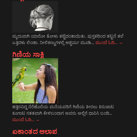
ಮೃದುವಾಗಿ ಯಾರೋ ತೋಳು ತಟ್ಟಿದಂತಾಯಿತು. ಪುಸ್ತಕದಿಂದ ತಟ್ಟನೆ ತಲೆ
ಎತ್ತಿದಳು ಲಿಂಡಾ. ನೀಲಿಕಣ್ಣುಗಳಲ್ಲಿ ಆಶ್ಚರ್ಯ ಮೂಡಿ…
ಮುಂದೆ ಓದಿ…
→
ಗಿಣಿಯ ಸಾಕ್ಷಿ
ಹತ್ತಿರವಿದ್ದ ನೆರೆಹೊರೆಯ ಮನೆಯವರಿಗೆ ಗಿಣಿಯ ಕೀರಲು ಕಿರುಚಾಟ
ಕೂಗಾಟ ಸತತವಾಗಿ ಕೇಳಿಬಂದಾಗ ಅವರು ಅಲ್ಲಿಗೆ ಧಾವಿಸಿ ಬಂದಿ…
ಮುಂದೆ ಓದಿ…
→
ಏಕಾಂತದ ಆಲಾಪ