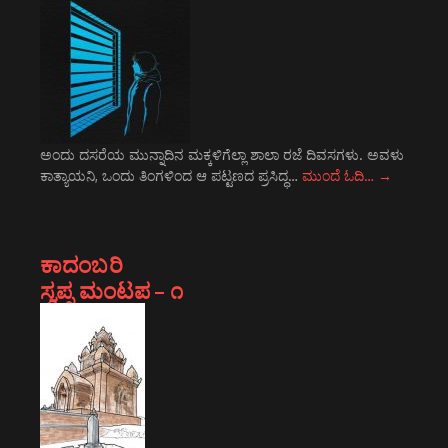
ಅಂದು ದಸರೆಯ ಮುನ್ನಾದಿನ ಮಕ್ಕಳಿಗೆಲ್ಲಾ ಶಾಲಾ ರಜೆ ದಿವಸಗಳು. ಅವಳು
ಕಾತ್ಯಾಯನಿ, ಒಂದು ತಿಂಗಳಿಂದ ಆ ಪಟ್ಟಣದ ಪ್ರಸಿದ್ಧ…
ಮುಂದೆ ಓದಿ…
→
ಕಾದಂಬರಿ
ಸ್ವಪ್ನ ಮಂಟಪ – ೧