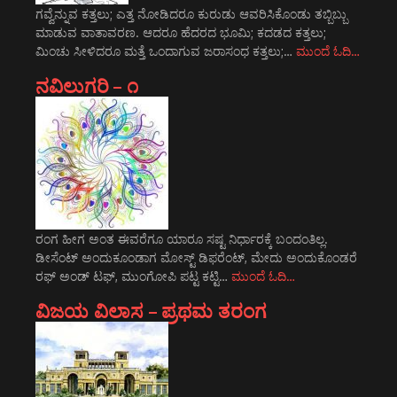
ಗವ್ವೆನ್ನುವ ಕತ್ತಲು; ಎತ್ತ ನೋಡಿದರೂ ಕುರುಡು ಆವರಿಸಿಕೊಂಡು ತಬ್ಬಿಬ್ಬು
ಮಾಡುವ ವಾತಾವರಣ. ಆದರೂ ಹೆದರದ ಭೂಮಿ; ಕದಡದ ಕತ್ತಲು;
ಮಿಂಚು ಸೀಳಿದರೂ ಮತ್ತೆ ಒಂದಾಗುವ ಜರಾಸಂಧ ಕತ್ತಲು;…
ಮುಂದೆ ಓದಿ…
ನವಿಲುಗರಿ – ೧
ರಂಗ ಹೀಗ ಅಂತ ಈವರೆಗೂ ಯಾರೂ ಸಷ್ಟ ನಿರ್ಧಾರಕ್ಕೆ ಬಂದಂತಿಲ್ಲ.
ಡೀಸೆಂಟ್ ಅಂದುಕೂಂಡಾಗ ಮೋಸ್ಟ್‌ ಡಿಫರೆಂಟ್‌, ಮೇದು ಅಂದುಕೊಂಡರೆ
ರಫ್ ಅಂಡ್ ಟಫ್, ಮುಂಗೋಪಿ ಪಟ್ಟ ಕಟ್ಟಿ…
ಮುಂದೆ ಓದಿ…
ವಿಜಯ ವಿಲಾಸ – ಪ್ರಥಮ ತರಂಗ