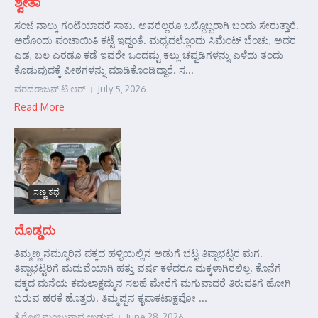
ಶ್ವೇತಾ
ಸಂಜೆ ನಾಲ್ಕು ಗಂಟೆಯಾದರೆ ಸಾಕು. ಅವರೆಲ್ಲರೂ ಒಬ್ಬೊಬ್ಬರಾಗಿ ಬಂದು ಸೇರುತ್ತಾರೆ.
ಅದೊಂದು ಪಂಚಾಯಿತಿ ಕಟ್ಟೆ ಇದ್ದಂತೆ. ಮಧ್ಯದಲ್ಲೊಂದು ಸಿಮೆಂಟ್ ಬೆಂಚು, ಅದರ
ಎಡ, ಬಲ ಎರಡೂ ಕಡೆ ಇವರೇ ಒಂದಷ್ಟು ಕಲ್ಲು ಚಪ್ಪಡಿಗಳನ್ನು ಎಳೆದು ತಂದು
ಕೊಡುವುದಕ್ಕೆ ಪೀಠಗಳನ್ನು ಮಾಡಿಕೊಂಡಿದ್ದಾರೆ. ಸ...
ವರದರಾಜನ್ ಟಿ ಆರ್
July 5, 2026
Read More
ಸಣ್ಣ ಕಥೆ
ದೊಡ್ಡದು
ತಿಮ್ಮಣ್ಣ ನಮ್ಮೂರಿನ ಪಕ್ಕದ ಹಳ್ಳಿಯಲ್ಲಿನ ಅಡುಗೆ ಭಟ್ಟ ತಿಪ್ಪಾಭಟ್ಟರ ಮಗ.
ತಿಪ್ಪಾಭಟ್ಟರಿಗೆ ಮದುವೆಯಾಗಿ ಹತ್ತು ವರ್ಷ ಕಳೆದರೂ ಮಕ್ಕಳಾಗಿರಲಿಲ್ಲ. ಕೊನೆಗೆ
ಪಕ್ಕದ ಮನೆಯ ಕಮಲಾಕ್ಷಮ್ಮನ ಸಲಹೆ ಮೇರೆಗೆ ಮಗುವಾದರೆ ತಿರುಪತಿಗೆ ಹೋಗಿ
ಬರುವ ಹರಕೆ ಹೊತ್ತರು. ತಿಮ್ಮಪ್ಪನ ಕೃಪಾಕಟಾಕ್ಷವೋ ...
ತೈರೊಳ್ಳಿ ಮಂಜುನಾಥ ಉಡುಪ
June 28, 2026