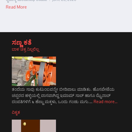
Read More
ಸಣ್ಣ ಕತೆ
ಬಾಳ ಚಕ್ರ ನಿಲ್ಲಲಿಲ್ಲ
ತಂದೆಯ ಸಾವು ಕುಟುಂಬವನ್ನೇ ಬೀದಿಪಾಲು ಮಾಡಿತು. ಹೊಸಪೇಟೆಯ
ಚಪ್ಪರದ ಹಳ್ಳಿಯಲ್ಲಿ ವಾಸವಾಗಿದ್ದ ಇಮಾಮ್ ಸಾಬ್ ಹಾಗೂ ಝೈನಾಬ್
ದಂಪತಿಗಳಿಗೆ ೬ ಹೆಣ್ಣು ಮಕ್ಕಳು, ಒಂದು ಗಂಡು ಮಗು.…
Read more…
ವಿಕೃತ