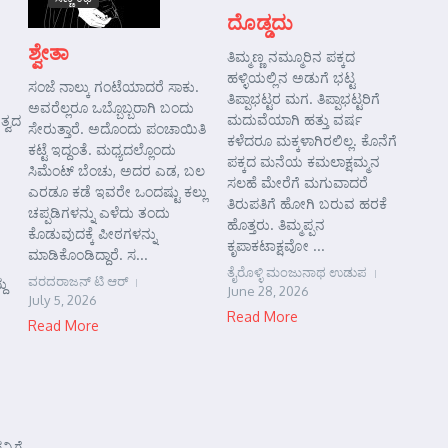
ದೊಡ್ಡದು
ಶ್ವೇತಾ
ತಿಮ್ಮಣ್ಣ ನಮ್ಮೂರಿನ ಪಕ್ಕದ
ಹಳ್ಳಿಯಲ್ಲಿನ ಅಡುಗೆ ಭಟ್ಟ
ಸಂಜೆ ನಾಲ್ಕು ಗಂಟೆಯಾದರೆ ಸಾಕು.
ತಿಪ್ಪಾಭಟ್ಟರ ಮಗ. ತಿಪ್ಪಾಭಟ್ಟರಿಗೆ
ಅವರೆಲ್ಲರೂ ಒಬ್ಬೊಬ್ಬರಾಗಿ ಬಂದು
ಮದುವೆಯಾಗಿ ಹತ್ತು ವರ್ಷ
ತ್ವದ
ಸೇರುತ್ತಾರೆ. ಅದೊಂದು ಪಂಚಾಯಿತಿ
ಕಳೆದರೂ ಮಕ್ಕಳಾಗಿರಲಿಲ್ಲ. ಕೊನೆಗೆ
ಕಟ್ಟೆ ಇದ್ದಂತೆ. ಮಧ್ಯದಲ್ಲೊಂದು
ಪಕ್ಕದ ಮನೆಯ ಕಮಲಾಕ್ಷಮ್ಮನ
ಸಿಮೆಂಟ್ ಬೆಂಚು, ಅದರ ಎಡ, ಬಲ
ಸಲಹೆ ಮೇರೆಗೆ ಮಗುವಾದರೆ
ಎರಡೂ ಕಡೆ ಇವರೇ ಒಂದಷ್ಟು ಕಲ್ಲು
ತಿರುಪತಿಗೆ ಹೋಗಿ ಬರುವ ಹರಕೆ
ಚಪ್ಪಡಿಗಳನ್ನು ಎಳೆದು ತಂದು
ಹೊತ್ತರು. ತಿಮ್ಮಪ್ಪನ
ಕೊಡುವುದಕ್ಕೆ ಪೀಠಗಳನ್ನು
ಕೃಪಾಕಟಾಕ್ಷವೋ ...
ಮಾಡಿಕೊಂಡಿದ್ದಾರೆ. ಸ...
ತೈರೊಳ್ಳಿ ಮಂಜುನಾಥ ಉಡುಪ
ವರದರಾಜನ್ ಟಿ ಆರ್
ದು
June 28, 2026
July 5, 2026
Read More
Read More
್ನಿಗೆ