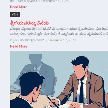
ಡಾ || ಎಸ್ ವಿ ಪ್ರಭಾವತಿ
December 31, 2023
Read More
ಕವಿತೆ
ಶ್ರೀ’ಯವರನ್ನು ನೆನೆದು
ಬೆಳ್ಳೂರು ಮೈಲಾರ ಶ್ರೀಕಂಠನಡಿದೆಗೆದು ಸಾಲ್ಗುಮೀ ತಿರೆಯಲ್ಲಿ ಪಾಡಿದುದು ನೋಡಿ
ಸಾಹಿತ್ಯ ಸೊಬಗುಗಳನೆಲ್ಲರ್ಗೆ ತೋರುವೊಡೆ ಎಲ್ಲರೊಳು ತಾ ಹೊಕ್ಕ ಹೃದಯದಲಿ ನಲಿ
ಮೈ ಶೇ ಅನಂತಪದ್ಮನಾಭರಾವ್
December 31, 2023
Read More