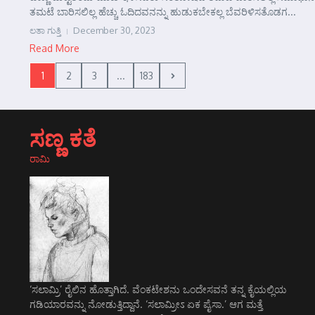
ತಮಟೆ ಬಾರಿಸಲಿಲ್ಲ ಹೆಚ್ಚು ಓದಿದವನನ್ನು ಹುಡುಕಬೇಕಲ್ಲ ಬೆವರಿಳಿಸತೊಡಗ...
ಲತಾ ಗುತ್ತಿ
December 30, 2023
Read More
1
2
3
...
183
ಸಣ್ಣ ಕತೆ
ರಾಮಿ
‘ಸಲಾಮ್ರಿ’ ರೈಲಿನ ಹೊತ್ತಾಗಿದೆ. ವೆಂಕಟೇಶನು ಒಂದೇಸವನೆ ತನ್ನ ಕೈಯಲ್ಲಿಯ
ಗಡಿಯಾರವನ್ನು ನೋಡುತ್ತಿದ್ದಾನೆ. ‘ಸಲಾಮ್ರೀಽ ಏಕ ಪೈಸಾ.’ ಆಗ ಮತ್ತೆ