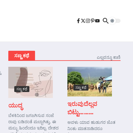
ಸಣ್ಣ ಕಥೆ
ಎಲ್ಲವನ್ನೂ ಕಾಣಿ
ಮ
ಸಣ್ಣ ಕಥೆ
ಸಣ್ಣ ಕಥೆ
ಇರುವುದೆಲ್ಲವ
ಯುದ್ಧ
ಬಿಟ್ಟು………
ಬೆಳಕಿನಿಂದ ಜಗಜಗಿಸುವ ಸಂಜೆ
ರಾವು ಬಡಿದಂತೆ ಮಬ್ಬಾಗಿತ್ತು. ಈ
ಅವಳು ಯಾವ ಹುಡುಗರ ಜೊತ
ಮಬ್ಬು ಹಿಂದೆಂದೂ ಇದಿಲ್ಲ. ದೇಶದ
ನಿಂತು ಮಾತನಾಡಿದರೂ