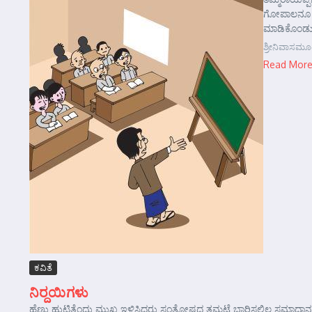
ಗೋಪಾಲನೂ ಶಂಕ
ಮಾಡಿಕೊಂಡು 
ಶ್ರೀನಿವಾಸಮೂ
Read Mor
ಕವಿತೆ
ನಿರ್‍ದಯಿಗಳು
ಹೆಣ್ಣು ಹುಟ್ಟಿತೆಂದು ಮುಖ ಇಳಿಸಿದರು ಸಂತೋಷದ ತಮಟೆ ಬಾರಿಸಲಿಲ್ಲ ಸಮಾಧಾನಕ್ಕೆ