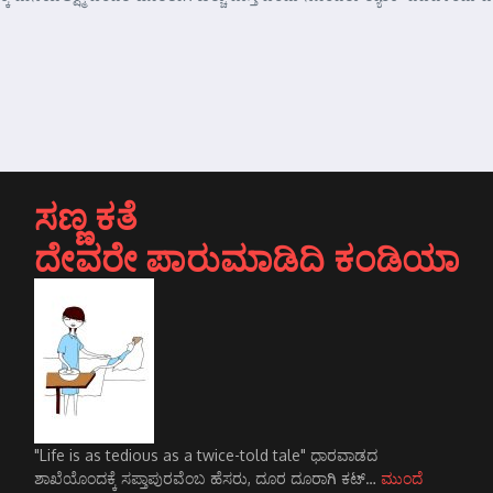
ಸಣ್ಣ ಕತೆ
ದೇವರೇ ಪಾರುಮಾಡಿದಿ ಕಂಡಿಯಾ
"Life is as tedious as a twice-told tale" ಧಾರವಾಡದ
ಶಾಖೆಯೊಂದಕ್ಕೆ ಸಪ್ತಾಪುರವೆಂಬ ಹೆಸರು, ದೂರ ದೂರಾಗಿ ಕಟ್…
ಮುಂದೆ