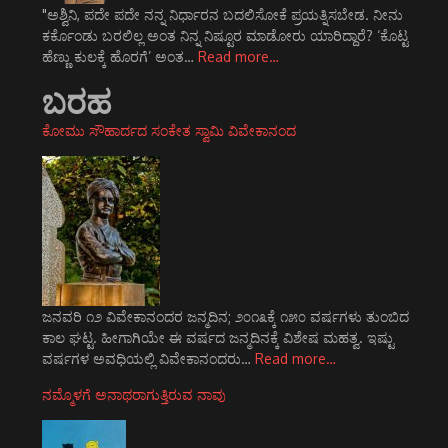
"ಅಶ್ವಿನಿ, ಪದೇ ಪದೇ ನನ್ನ ನಿರ್ಧಾರನ ಬದಲಿಸೋಕೆ ಪ್ರಯತ್ನಿಸಬೇಡ. ನೀನು
ಕರ್ಕೊಂಡು ಬರಲಿಲ್ಲ ಅಂತ ನಿನ್ನ ನಿಷ್ಟೂರ ಮಾಡೋರು ಯಾರಿದ್ದಾರೆ? ‘ಕೊಟ್ಟ
ಹೆಣ್ಣು ಕುಲಕ್ಕೆ ಹೊರಗೆ’ ಅಂತ…
Read more…
ಬರಹ
ಕೋಮು ಸೌಹಾರ್ದದ ಸಂಕೇತ ಸ್ವಾಮಿ ವಿವೇಕಾನಂದ
ಜನವರಿ ೧೨ ವಿವೇಕಾನಂದರ ಜನ್ಮದಿನ; ೨೦೧೩ಕ್ಕೆ ೧೫೦ ವರ್ಷಗಳು ತುಂಬಿದ
ಕಾಲ ಘಟ್ಟ. ಹೀಗಾಗಿಯೇ ಈ ವರ್ಷದ ಜನ್ಮದಿನಕ್ಕೆ ವಿಶೇಷ ಮಹತ್ವ. ಇಷ್ಟು
ವರ್ಷಗಳ ಅವಧಿಯಲ್ಲಿ ವಿವೇಕಾನಂದರು…
Read more…
ನಮ್ಮೊಳಗೆ ಅನಾಥರಾಗುತ್ತಿರುವ ನಾವು