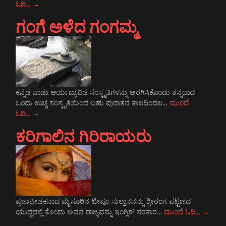
ಓದಿ…
→
ಗಂಗೆ ಅಳೆದ ಗಂಗಮ್ಮ
ಕನ್ನಡ ನಾಡು ಆರ್ಯದ್ರಾವಿಡ ಸಂಸ್ಕೃತಿಗಳನ್ನು ಅರಗಿಸಿಕೊಂಡು ತನ್ನದಾದ
ಒಂದು ಉಚ್ಚ ಸಂಸ್ಕೃತಿಯಿಂದ ಬಹು ಪುರಾತನ ಕಾಲದಿಂದಲ…
ಮುಂದೆ
ಓದಿ…
→
ಕರಿಗಾಲಿನ ಗಿರಿರಾಯರು
ಪ್ರಜಾಪೀಡಕನಾದ ಮೈಸೂರಿನ ಟೀಪೂ ಸುಲ್ತಾನನನ್ನು ಶ್ರೀರಂಗ ಪಟ್ಟಣದ
ಯುದ್ಧದಲ್ಲಿ ಕೊಂದು ಅವನ ರಾಜ್ಯವನ್ನು ಇಂಗ್ಲಿಶ್ ಸರಕಾರ…
ಮುಂದೆ ಓದಿ…
→