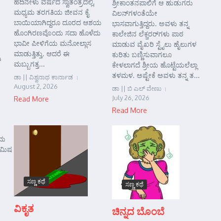
ಹದಿನೇಳು ವರ್ಷದ ಸ್ವಾತಂತ್ರದಲ್ಲಿ,
ಶ್ರೀಕಾಂತನಪಾಲಿಗೆ ಆ ಹುಡುಗರು
ಮಧ್ಯಮ ತರಗತಿಯ ಜೀವನ ಕೈ
ವಿಲನ್‌ಗಳಂತೆಯೇ
ಬಾಯಿಯಾಗಿದ್ದರೂ ದೂರದ ಆಶಯ
ಭಾಸವಾಗುತ್ತಿದ್ದರು. ಅವಳು ತನ್ನ
ಹೊಂಗಿರಣವೊಂದು ಸದಾ ಹೊಳೆದು
ಕಾಲೇಜಿನ ಲೆಕ್ಚರರ್‌ಗಳು ಪಾಠ
ಭಾವೀ ಪೀಳಿಗೆಯ ಮನೋಲ್ಲಾಸ
ಮಾಡುವ ವೈಖರಿ ಸ್ಟೈಲು ಹೈಲುಗಳ
ಮಾಡುತ್ತಿತ್ತು. ಆದರೆ ಈ
ಕುರಿತು ಬಣ್ಣಿಸುವಾಗಲೂ
ಿ
ಮಬ್ಬುಗತ್ತ...
ಕೇಳಲಾಗದೆ ಶ್ರೀಯ ಹೊಟ್ಟೆಯಲೆಲ್ಲಾ
ತಳಮಳ. ಅಷ್ಟೇಕೆ ಅವಳು ತನ್ನ ತ...
ಡಾ || ವಿಶ್ವನಾಥ ಕಾರ್ನಾಡ
August 2, 2026
ಡಾ || ಬಿ ಎಲ್ ವೇಣು
July 26, 2026
Read More
Read More
ದು
ಿಮಿಷ
ಸಣ್ಣ ಕಥೆ
ಸಣ್ಣ ಕಥೆ
ವಿಕೃತ
ಚಿನ್ನದ ಬೊಂಬೆ