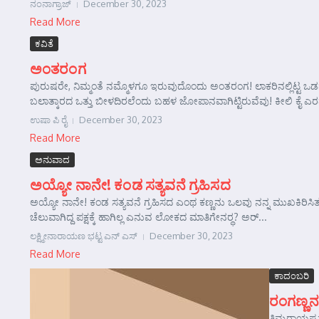
ನಂನಾಗ್ರಾಜ್
December 30, 2023
Read More
ಕವಿತೆ
ಅಂತರಂಗ
ಪುರುಷರೇ, ನಿಮ್ಮಂತೆ ನಮ್ಮೊಳಗೂ ಇರುವುದೊಂದು ಅಂತರಂಗ! ಲಾಕರಿನಲ್ಲಿಟ್ಟ ಒಡ
ಬಲಾತ್ಕಾರದ ಒತ್ತು ಬೀಳದಿರಲೆಂದು ಬಹಳ ಜೋಪಾನವಾಗಿಟ್ಟಿರುವೆವು! ಕೀಲಿ ಕೈ ಎರ
ಉಷಾ ಪಿ ರೈ
December 30, 2023
Read More
ಅನುವಾದ
ಅಯ್ಯೋ ನಾನೇ! ಕಂಡ ಸತ್ಯವನೆ ಗ್ರಹಿಸದ
ಅಯ್ಯೋ ನಾನೇ! ಕಂಡ ಸತ್ಯವನೆ ಗ್ರಹಿಸದ ಎಂಥ ಕಣ್ಣನು ಒಲವು ನನ್ನ ಮುಖಕಿರಿಸಿತು ಗ್
ಚೆಲುವಾಗಿದ್ದ ಪಕ್ಷಕ್ಕೆ ಹಾಗಿಲ್ಲ ಎನುವ ಲೋಕದ ಮಾತಿಗೇನರ್‍ಥ? ಅರ್...
ಲಕ್ಷ್ಮೀನಾರಾಯಣ ಭಟ್ಟ ಎನ್ ಎಸ್
December 30, 2023
Read More
ಕಾದಂಬರಿ
ರಂಗಣ್ಣನ
ತಿಮ್ಮರಾಯಪ್ಪನ