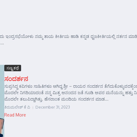
ದುದು ಇಂದ್ರಸಭೆಯೋಳು ನಮ್ಮ ತಾಯ ಕೀರ್ತಿಯ ಹಾಡಿ ಕನ್ನಡ ಧ್ವಜಕೀರ್ತಿಯಲ್ಲಿ ನರ್ತನ ಮಾಡ
...
ಸಣ್ಣ ಕಥೆ
ಸಂದರ್ಶನ
ಸುಪ್ರಸಿದ್ಧ ಕವಿಗಳೂ ಸಾಹಿತಿಗಳೂ ಆಗಿದ್ದ ಶ್ರೀ – ರಾಯರ ಸಂದರ್ಶನ ತೆಗೆದುಕೊಳ್ಳುವದಕ್ಕೆಂ
ಮೊದಲೇ ನಿಗದಿಯಾದಂತೆ ನನ್ನ ಮಿತ್ರ ಆನಂದನ ಜತೆ ಗೂಡಿ ಅವರ ಮನೆಯನ್ನು ಹತ್ತು ನ
ಮೊದಲೇ ತಲುಪಿದ್ದಾಗಿತ್ತು. ಹೆಸರಾಂತ ಮಂದಿಯ ಸಂದರ್ಶನ ಮಾಡ...
ತಿರುಮಲೇಶ್ ಕೆ ವಿ
December 31, 2023
Read More