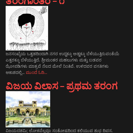
ತರಂಗಾಂತರ – ೧
ಜನಸಂಖ್ಯೆಯ ಒತ್ತಡದಿಂದಾಗಿ ನಗರ ಉದ್ದಕ್ಕೂ ಅಡ್ಡಕ್ಕೂ ಬೆಳೆಯುತ್ತಿರುವಂತೆಯೆ
ಎತ್ತರಕ್ಕೂ ಬೆಳೆಯುತ್ತಿದೆ. ಶ್ರೀಮಂತರ ಮಹಲುಗಳು ಮತ್ತು ಬಡವರ
ಝೋಪಡಿಗಳು ಮಾತ್ರವೆ ನೆಲದ ಮೇಲೆ ನಿಂತಿವೆ. ಉಳಿದವರ ವಸತಿಗಳು
ಆಕಾಶದಲ್ಲಿ…
ಮುಂದೆ ಓದಿ…
ವಿಜಯ ವಿಲಾಸ – ಪ್ರಥಮ ತರಂಗ
ವಿಜಯದಶಮಿ; ಲೋಕವೆಲ್ಲವೂ ಸಂತೋಷದಿಂದ ಕಲಿಯುವ ಶುಭ ದಿವಸ.