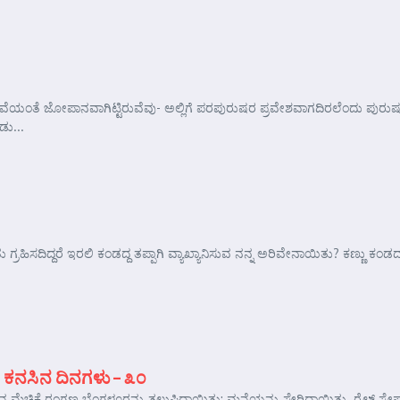
ವೆಯಂತೆ ಜೋಪಾನವಾಗಿಟ್ಟಿರುವೆವು- ಅಲ್ಲಿಗೆ ಪರಪುರುಷರ ಪ್ರವೇಶವಾಗದಿರಲೆಂದು ಪುರುಷ
ಡು...
ರಹಿಸದಿದ್ದರೆ ಇರಲಿ ಕಂಡದ್ದ ತಪ್ಪಾಗಿ ವ್ಯಾಖ್ಯಾನಿಸುವ ನನ್ನ ಅರಿವೇನಾಯಿತು? ಕಣ್ಣು ಕಂಡದ್
 ಕನಸಿನ ದಿನಗಳು – ೩೦
 ಮೆಚ್ಚಿಕೆ ರಂಗಣ್ಣ ಬೆಂಗಳೂರನ್ನು ತಲುಪಿದ್ದಾಯಿತು; ಮನೆಯನ್ನು ಸೇರಿದ್ದಾಯಿತು. ರೈಲ್ ಸ್ಟೇಷನ