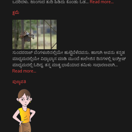
ಒದರಿದಳು. ಟಾಂಗಾದ ತುದಿ ಹಿಡಿದು ಕೊಂಡು ಓಡ…
Read more…
ಕ್ಷಮೆ
ಸುಂದರರಾಜ್ ಬೆಂಗಳೂರಿನಲ್ಲಿಯೇ ಹುಟ್ಟಿಬೆಳೆದವನು. ಹಾಗಾಗಿ ಅವನು ಕನ್ನಡ
ಮಾಧ್ಯಮದಲ್ಲಿಯೇ ವಿಧ್ಯಾಭ್ಯಾಸ ಮಾಡಿ ಮುಂದೆ ಕಾಲೇಜಿನ ದಿನಗಳಲ್ಲಿ ಇಂಗ್ಲೀಷ್
ಮಾಧ್ಯಮದಲ್ಲಿ ಓದಿದ್ದ. ತನ್ನ ಮಾತೃ ಭಾಷೆಯಾದ ತಮಿಳು ಸಾಧಾರಣವಾಗಿ…
Read more…
ಪುಣ್ಯವತಿ