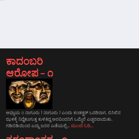
ಕಾದಂಬರಿ
ಆರೋಪ – ೧
ಅಧ್ಯಾಯ ೧ ನಾಗೂರು ! ನಾಗೂರು ! ಎಂದು ಕಂಡಕ್ಟರ್ ಒದರಿದಾಗ, ಬಿಸಿಲಿನ
ಝಳಕ್ಕೆ ನಿದ್ದೆತೂಗುತ್ತ ಕುಳಿತಿದ್ದ ಅರವಿಂದನಿಗೆ ಒಮ್ಮೆಲೆ ಎಚ್ಚರವಾಯಿತು.
ಗಡಿಬಿಡಿಯಿಂದ ಎದ್ದು ಜನರ ಎಡೆಯಲ್ಲಿ…
ಮುಂದೆ ಓದಿ…