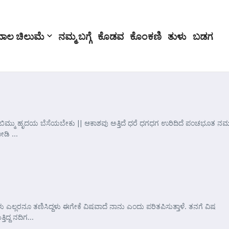
ಬಾಲ ಚಿಲುಮೆ
ನಮ್ಮ ಬಗ್ಗೆ
ಕೊಡವ
ಕೊಂಕಣಿ
ತುಳು
ಬಡಗ
ಮು ಬಿಮ್ಮು ಹೃದಯ ಬೆಸೆಯಬೇಕು || ಆಕಾಶವು ಅತ್ತಿದೆ ಧರೆ ಧಗಧಗ ಉರಿದಿದೆ ಪಂಚಭೂತ ನಮ್
ಡಿ ...
 ಎಲ್ಲರನೂ ತಣಿಸಿದ್ದಳು ಈಗೇಕೆ ವಿಷವಾದೆ ನಾನು ಎಂದು ಪರಿತಪಿಸುತ್ತಾಳೆ. ತನಗೆ ವಿಷ
್ದ ನದಿಗ...