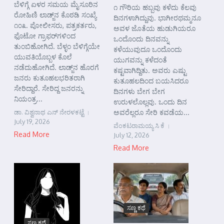
ಬೆಳಿಗ್ಗೆ ಏಳರ ಸಮಯ ಮೈಸೂರಿನ
೧ ಗೌರಿಯ ಹಬ್ಬವು ಕಳೆದು ಕೆಲವು
ರೋಹಿಣಿ ಲಾಡ್ಜ್‌ನ ಕೊಠಡಿ ಸಂಖ್ಯೆ
ದಿನಗಳಾಗಿದ್ದುವು. ಭಾಗೀರಥಮ್ಮನೂ
೧೦೩. ಪೋಲೀಸರು, ಪತ್ರಕರ್ತರು,
ಅವಳ ಜೊತೆಯ ಹುಡುಗಿಯರೂ
ಫೊಟೋ ಗ್ರಾಫರ್‌ಗಳಿಂದ
ಒಂದೊಂದು ದಿನವನ್ನು
ತುಂಬಿಹೋಗಿದೆ. ಬೆಳ್ಳಂ ಬೆಳಿಗ್ಗೆಯೇ
ಕಳೆಯುವುದೂ ಒಂದೊಂದು
ಯುವತಿಯೊಬ್ಬಳ ಕೊಲೆ
ಯುಗವನ್ನು ಕಳೆದಂತೆ
ನಡೆದುಹೋಗಿದೆ. ಲಾಡ್ಜ್‌ನ ಹೊರಗೆ
ಕಷ್ಟವಾಗಿದ್ದಿತು. ಅವರು ಎಷ್ಟು
ಜನರು ಕುತೂಹಲಭರಿತರಾಗಿ
ಕುತೂಹಲದಿಂದ ಬಯಸಿದರೂ
ಸೇರಿದ್ದಾರೆ. ಸೇರಿದ್ದ ಜನರನ್ನು
ದಿನಗಳು ಬೇಗ ಬೇಗ
ನಿಯಂತ್ರ...
ಉರುಳಲೊಲ್ಲವು. ಒಂದು ದಿನ
ಡಾ. ವಿಶ್ವನಾಥ ಎನ್ ನೇರಳಕಟ್ಟೆ
ಅವರೆಲ್ಲರೂ ಸೇರಿ ಕವಡೆಯ...
July 19, 2026
ವೆಂಕಟರಾಮಯ್ಯ ಸಿ ಕೆ
Read More
July 12, 2026
Read More
ಸಣ್ಣ ಕಥೆ
ಸಣ್ಣ ಕಥೆ