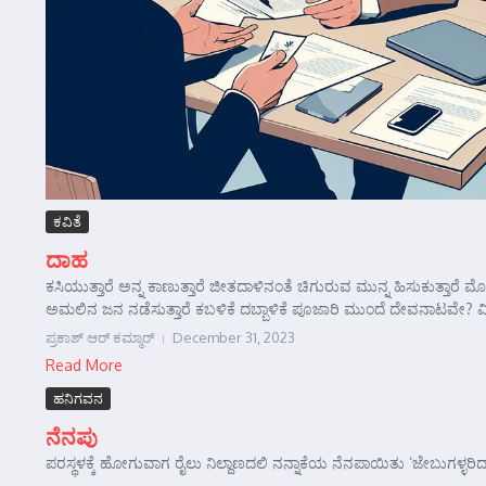
ಕವಿತೆ
ದಾಹ
ಕಸಿಯುತ್ತಾರೆ ಅನ್ನ ಕಾಣುತ್ತಾರೆ ಜೀತದಾಳಿನಂತೆ ಚಿಗುರುವ ಮುನ್ನ ಹಿಸುಕುತ್ತಾರ
ಅಮಲಿನ ಜನ ನಡೆಸುತ್ತಾರೆ ಕಬಳಿಕೆ ದಬ್ಬಾಳಿಕೆ ಪೂಜಾರಿ ಮುಂದೆ ದೇವನಾಟವೇ? ವಿ
ಪ್ರಕಾಶ್ ಆರ್‍ ಕಮ್ಮಾರ್‍
December 31, 2023
Read More
ಹನಿಗವನ
ನೆನಪು
ಪರಸ್ಥಳಕ್ಕೆ ಹೋಗುವಾಗ ರೈಲು ನಿಲ್ದಾಣದಲಿ ನನ್ನಾಕೆಯ ನೆನಪಾಯಿತು ‘ಜೇಬುಗಳ್ಳರಿದ