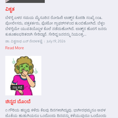
ವಿಕೃತ
ಬೆಳಿಗ್ಗೆ ಏಳರ ಸಮಯ ಮೈಸೂರಿನ ರೋಹಿಣಿ ಲಾಡ್ಜ್‌ನ ಕೊಠಡಿ ಸಂಖ್ಯೆ ೧೦೩.
ಪೋಲೀಸರು, ಪತ್ರಕರ್ತರು, ಫೊಟೋ ಗ್ರಾಫರ್‌ಗಳಿಂದ ತುಂಬಿಹೋಗಿದೆ. ಬೆಳ್ಳಂ
ಬೆಳಿಗ್ಗೆಯೇ ಯುವತಿಯೊಬ್ಬಳ ಕೊಲೆ ನಡೆದುಹೋಗಿದೆ. ಲಾಡ್ಜ್‌ನ ಹೊರಗೆ ಜನರು
ಕುತೂಹಲಭರಿತರಾಗಿ ಸೇರಿದ್ದಾರೆ. ಸೇರಿದ್ದ ಜನರನ್ನು ನಿಯಂತ್ರ...
ಡಾ. ವಿಶ್ವನಾಥ ಎನ್ ನೇರಳಕಟ್ಟೆ
July 19, 2026
Read More
ಸಣ್ಣ ಕಥೆ
ಚಿನ್ನದ ಬೊಂಬೆ
೧ ಗೌರಿಯ ಹಬ್ಬವು ಕಳೆದು ಕೆಲವು ದಿನಗಳಾಗಿದ್ದುವು. ಭಾಗೀರಥಮ್ಮನೂ ಅವಳ
ಜೊತೆಯ ಹುಡುಗಿಯರೂ ಒಂದೊಂದು ದಿನವನ್ನು ಕಳೆಯುವುದೂ ಒಂದೊಂದು