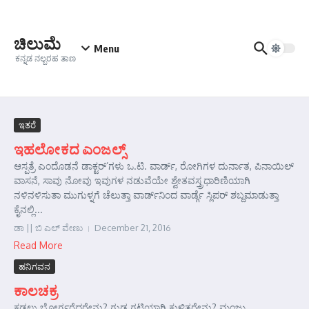
Skip to content
ಚಿಲುಮೆ
Menu
ಕನ್ನಡ ನಲ್ಬರಹ ತಾಣ
ಇತರೆ
ಇಹಲೋಕದ ಎಂಜಲ್ಸ್
ಆಸ್ಪತ್ರೆ ಎಂದೊಡನೆ ಡಾಕ್ಟರ್’ಗಳು ಒ.ಟಿ. ವಾರ್ಡ್, ರೋಗಿಗಳ ದುರ್ನಾತ, ಪಿನಾಯಿಲ್
ವಾಸನೆ, ಸಾವು ನೋವು ಇವುಗಳ ನಡುವೆಯೇ ಶ್ವೇತವಸ್ತ್ರಧಾರಿಣಿಯಾಗಿ
ನಳಿನಳಿಸುತಾ ಮುಗುಳ್ನಗೆ ಚೆಲುತ್ತಾ ವಾರ್ಡ್‍ನಿಂದ ವಾರ್ಡ್ಗೆ ಸ್ಲಿಪರ್ ಶಬ್ದಮಾಡುತ್ತಾ
ಕೈನಲ್ಲಿ...
ಡಾ || ಬಿ ಎಲ್ ವೇಣು
December 21, 2016
Read More
ಹನಿಗವನ
ಕಾಲಚಕ್ರ
ಕಡಲು ಭೋರ್ಗರೆದರೇನು? ಗುಡ್ಡ ಗಟ್ಟಿಯಾಗಿ ಕುಳಿತರೇನು? ಮಂಜು