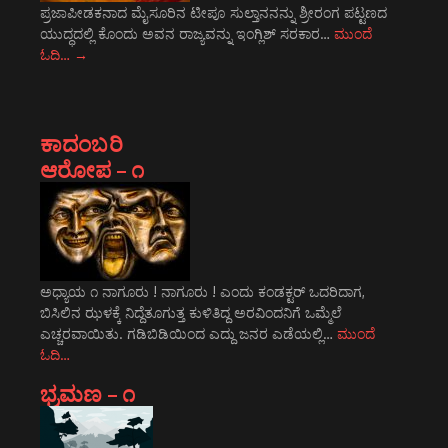
ಪ್ರಜಾಪೀಡಕನಾದ ಮೈಸೂರಿನ ಟೀಪೂ ಸುಲ್ತಾನನನ್ನು ಶ್ರೀರಂಗ ಪಟ್ಟಣದ
ಯುದ್ಧದಲ್ಲಿ ಕೊಂದು ಅವನ ರಾಜ್ಯವನ್ನು ಇಂಗ್ಲಿಶ್ ಸರಕಾರ…
ಮುಂದೆ
ಓದಿ…
→
ಕಾದಂಬರಿ
ಆರೋಪ – ೧
ಅಧ್ಯಾಯ ೧ ನಾಗೂರು ! ನಾಗೂರು ! ಎಂದು ಕಂಡಕ್ಟರ್ ಒದರಿದಾಗ,
ಬಿಸಿಲಿನ ಝಳಕ್ಕೆ ನಿದ್ದೆತೂಗುತ್ತ ಕುಳಿತಿದ್ದ ಅರವಿಂದನಿಗೆ ಒಮ್ಮೆಲೆ
ಎಚ್ಚರವಾಯಿತು. ಗಡಿಬಿಡಿಯಿಂದ ಎದ್ದು ಜನರ ಎಡೆಯಲ್ಲಿ…
ಮುಂದೆ
ಓದಿ…
ಭ್ರಮಣ – ೧