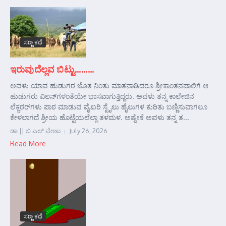
ಸಣ್ಣ ಕಥೆ
ಇರುವುದೆಲ್ಲವ ಬಿಟ್ಟು………
ಅವಳು ಯಾವ ಹುಡುಗರ ಜೊತ ನಿಂತು ಮಾತನಾಡಿದರೂ ಶ್ರೀಕಾಂತನಪಾಲಿಗೆ ಆ
ಹುಡುಗರು ವಿಲನ್‌ಗಳಂತೆಯೇ ಭಾಸವಾಗುತ್ತಿದ್ದರು. ಅವಳು ತನ್ನ ಕಾಲೇಜಿನ
ಲೆಕ್ಚರರ್‌ಗಳು ಪಾಠ ಮಾಡುವ ವೈಖರಿ ಸ್ಟೈಲು ಹೈಲುಗಳ ಕುರಿತು ಬಣ್ಣಿಸುವಾಗಲೂ
ಕೇಳಲಾಗದೆ ಶ್ರೀಯ ಹೊಟ್ಟೆಯಲೆಲ್ಲಾ ತಳಮಳ. ಅಷ್ಟೇಕೆ ಅವಳು ತನ್ನ ತ...
ಡಾ || ಬಿ ಎಲ್ ವೇಣು
July 26, 2026
Read More
ಸಣ್ಣ ಕಥೆ