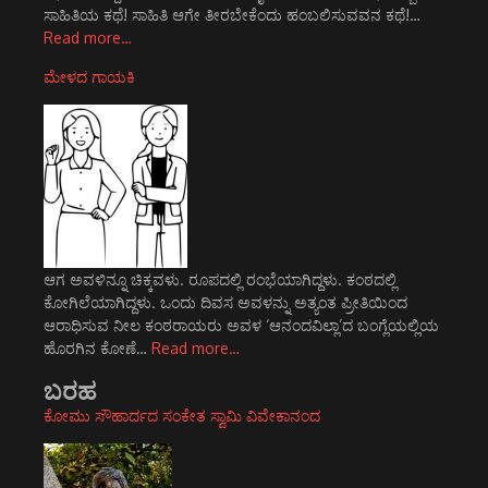
ಸಾಹಿತಿಯ ಕಥೆ! ಸಾಹಿತಿ ಆಗೇ ತೀರಬೇಕೆಂದು ಹಂಬಲಿಸುವವನ ಕಥೆ!…
Read more…
ಮೇಳದ ಗಾಯಕಿ
ಆಗ ಅವಳಿನ್ನೂ ಚಿಕ್ಕವಳು. ರೂಪದಲ್ಲಿ ರಂಭೆಯಾಗಿದ್ದಳು. ಕಂಠದಲ್ಲಿ
ಕೋಗಿಲೆಯಾಗಿದ್ದಳು. ಒಂದು ದಿವಸ ಅವಳನ್ನು ಅತ್ಯಂತ ಪ್ರೀತಿಯಿಂದ
ಆರಾಧಿಸುವ ನೀಲ ಕಂಠರಾಯರು ಅವಳ ‘ಆನಂದವಿಲ್ಲಾ’ದ ಬಂಗ್ಲೆಯಲ್ಲಿಯ
ಹೊರಗಿನ ಕೋಣೆ…
Read more…
ಬರಹ
ಕೋಮು ಸೌಹಾರ್ದದ ಸಂಕೇತ ಸ್ವಾಮಿ ವಿವೇಕಾನಂದ