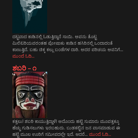
ದಟ್ಟವಾದ ಕಾಡಿನಲ್ಲಿ ಓಡುತ್ತಿದ್ದಾನೆ ಸಾಯಿ. ಅವನು ತೊಟ್ಟ
ಮಿಲಿಟರಿಯವರಂತಹ ಪೋಷಾಕು ಕಾಡಿನ ಹಸಿರಿನಲ್ಲಿ ಒಂದಾದಂತೆ
ಕಾಣುತ್ತಿದೆ. ಬಹು ಚಿಕ್ಕ ಕಲ್ಲು ಬಂಡೆಗಳ ದಾರಿ. ಅದರ ಪರಿಚಯ ಅವನಿಗೆ…
ಮುಂದೆ ಓದಿ…
ಶಬರಿ – ೧
ಕತ್ತಲು! ಶಬರಿ ಕಾಯುತ್ತಿದ್ದಾಳೆ! ಅದೊಂದು ಹಟ್ಟಿ ಸುಮಾರು ಮೂವತ್ತಕ್ಕೂ
ಹೆಚ್ಚು ಗುಡಿಸಲುಗಳು ಇರಬಹುದು. ಬುಡಕಟ್ಟಿನ ಜನ ವಾಸಮಾಡುವ ಈ
ಹಟ್ಟಿ ಮೂಲ ಊರಿಗೆ ಸಮೀಪದಲ್ಲೇ ಇದೆ. ಆದರೆ…
ಮುಂದೆ ಓದಿ…