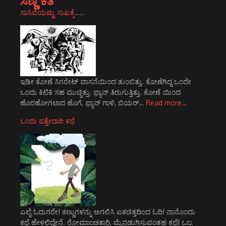
ಸಣ್ಣ ಕತೆ
ಸಾಸಿವೆಯಷ್ಟು ಸುಖಕ್ಕೆ…..
ಇಡೀ ಕೋಣೆ ಸಿಗರೇಟ್ ವಾಸನೆಯಿಂದ ತುಂಬಿತ್ತು. ಕೋಣೆಗಿದ್ದ ಒಂದೇ
ಒಂದು ಕಿಟಿಕಿ ಸಹ ಮುಚ್ಚಿತ್ತು. ಫ಼್ಯಾನ್ ತಿರುಗುತ್ತಿತ್ತು. ಕೋಣೆ ಯಿಂದ
ಹೊರಹೋಗಲಾದ ಹೊಗೆ, ಫ಼್ಯಾನ್ ಗಾಳಿ, ಬಿಯರ್…
Read more…
ಒಂದು ಪತ್ತೇದಾರಿ ಕಥೆ
ಎಲೈ ಓದುಗರೇ! ಕಣ್ಣುಗಳನ್ನು ಅಗಲಿಸಿ ಏಕಚಿತ್ತದಿಂದ ಓದಿ! ನಾನೊಂದು
ಕಥೆ ಹೇಳಲಿದ್ದೇನೆ. ರೋಮಾಂಚಕಾರಿ, ಮೈನಡುಗಿಸುವಂತಹ ಕಥೆ! ಒಬ್ಬ