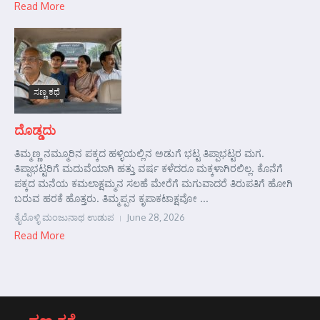
Read More
ಸಣ್ಣ ಕಥೆ
ದೊಡ್ಡದು
ತಿಮ್ಮಣ್ಣ ನಮ್ಮೂರಿನ ಪಕ್ಕದ ಹಳ್ಳಿಯಲ್ಲಿನ ಅಡುಗೆ ಭಟ್ಟ ತಿಪ್ಪಾಭಟ್ಟರ ಮಗ.
ತಿಪ್ಪಾಭಟ್ಟರಿಗೆ ಮದುವೆಯಾಗಿ ಹತ್ತು ವರ್ಷ ಕಳೆದರೂ ಮಕ್ಕಳಾಗಿರಲಿಲ್ಲ. ಕೊನೆಗೆ
ಪಕ್ಕದ ಮನೆಯ ಕಮಲಾಕ್ಷಮ್ಮನ ಸಲಹೆ ಮೇರೆಗೆ ಮಗುವಾದರೆ ತಿರುಪತಿಗೆ ಹೋಗಿ
ಬರುವ ಹರಕೆ ಹೊತ್ತರು. ತಿಮ್ಮಪ್ಪನ ಕೃಪಾಕಟಾಕ್ಷವೋ ...
ತೈರೊಳ್ಳಿ ಮಂಜುನಾಥ ಉಡುಪ
June 28, 2026
Read More