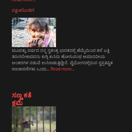
ಬಿಕ್ಷುಕರೊಂದಿಗೆ
ಮೂವತ್ತು ವರ್ಷದ ನನ್ನ ಸ್ವತಂತ್ರ ಭಾರತದಲ್ಲಿ ಹೆಮ್ಮೆಯಿಂದ ತಲೆ ಎತ್ತಿ
ತಿರುಗಬೇಕಾದವನು ಕುಗ್ಗಿ ಕುಸಿದು ಹೋಗುವಂಥ ಅಮಾನವೀಯ
ಅಂತರಗಳ ನಡುವೆ ಉಸಿರಾಡುತ್ತಿದ್ದೇನೆ. ವೈಭೋಗದಲ್ಲಿರುವ ಸ್ವಪ್ರತಿಷ್ಟಿತ
ರಾಜಕಾರಣಿಗಳು ಒಂದು…
Read more…
ಸಣ್ಣ ಕತೆ
ಕ್ಷಮೆ