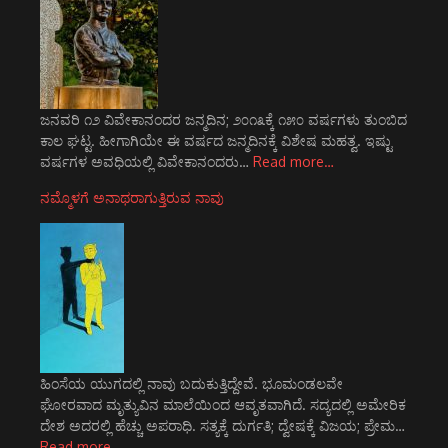
ಜನವರಿ ೧೨ ವಿವೇಕಾನಂದರ ಜನ್ಮದಿನ; ೨೦೧೩ಕ್ಕೆ ೧೫೦ ವರ್ಷಗಳು ತುಂಬಿದ
ಕಾಲ ಘಟ್ಟ. ಹೀಗಾಗಿಯೇ ಈ ವರ್ಷದ ಜನ್ಮದಿನಕ್ಕೆ ವಿಶೇಷ ಮಹತ್ವ. ಇಷ್ಟು
ವರ್ಷಗಳ ಅವಧಿಯಲ್ಲಿ ವಿವೇಕಾನಂದರು…
Read more…
ನಮ್ಮೊಳಗೆ ಅನಾಥರಾಗುತ್ತಿರುವ ನಾವು
ಹಿಂಸೆಯ ಯುಗದಲ್ಲಿ ನಾವು ಬದುಕುತ್ತಿದ್ದೇವೆ. ಭೂಮಂಡಲವೇ
ಘೋರವಾದ ಮೃತ್ಯುವಿನ ಮಾಲೆಯಿಂದ ಆವೃತವಾಗಿದೆ. ಸದ್ಯದಲ್ಲಿ ಅಮೇರಿಕ
ದೇಶ ಅದರಲ್ಲಿ ಹೆಚ್ಚು ಅಪರಾಧಿ. ಸತ್ಯಕ್ಕೆ ದುರ್ಗತಿ; ದ್ವೇಷಕ್ಕೆ ವಿಜಯ; ಪ್ರೇಮ…
Read more…