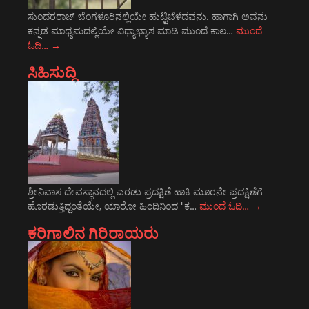
ಸುಂದರರಾಜ್ ಬೆಂಗಳೂರಿನಲ್ಲಿಯೇ ಹುಟ್ಟಿಬೆಳೆದವನು. ಹಾಗಾಗಿ ಅವನು
ಕನ್ನಡ ಮಾಧ್ಯಮದಲ್ಲಿಯೇ ವಿಧ್ಯಾಭ್ಯಾಸ ಮಾಡಿ ಮುಂದೆ ಕಾಲ…
ಮುಂದೆ
ಓದಿ…
→
ಸಿಹಿಸುದ್ದಿ
ಶ್ರೀನಿವಾಸ ದೇವಸ್ಥಾನದಲ್ಲಿ ಎರಡು ಪ್ರದಕ್ಷಿಣೆ ಹಾಕಿ ಮೂರನೇ ಪ್ರದಕ್ಷಿಣೆಗೆ
ಹೊರಡುತ್ತಿದ್ದಂತೆಯೇ, ಯಾರೋ ಹಿಂದಿನಿಂದ "ಕ…
ಮುಂದೆ ಓದಿ…
→
ಕರಿಗಾಲಿನ ಗಿರಿರಾಯರು