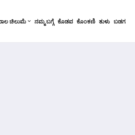
ಬಾಲ ಚಿಲುಮೆ
ನಮ್ಮ ಬಗ್ಗೆ
ಕೊಡವ
ಕೊಂಕಣಿ
ತುಳು
ಬಡಗ