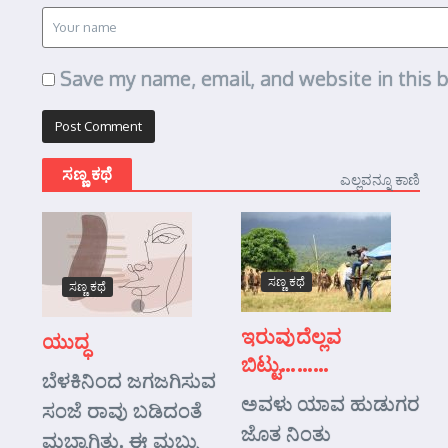
Save my name, email, and website in this 
ಸಣ್ಣ ಕಥೆ
ಎಲ್ಲವನ್ನೂ ಕಾಣಿ
ಸಣ್ಣ ಕಥೆ
ಸಣ್ಣ ಕಥೆ
ಇರುವುದೆಲ್ಲವ
ಯುದ್ಧ
ಬಿಟ್ಟು………
ಬೆಳಕಿನಿಂದ ಜಗಜಗಿಸುವ
ಅವಳು ಯಾವ ಹುಡುಗರ
ಸಂಜೆ ರಾವು ಬಡಿದಂತೆ
ಜೊತ ನಿಂತು
ಮಬ್ಬಾಗಿತ್ತು. ಈ ಮಬ್ಬು