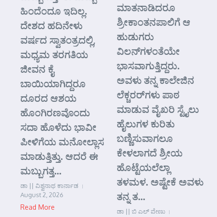
ಮಾತನಾಡಿದರೂ
ಹಿಂದೆಂದೂ ಇದಿಲ್ಲ.
ಶ್ರೀಕಾಂತನಪಾಲಿಗೆ ಆ
ದೇಶದ ಹದಿನೇಳು
ಹುಡುಗರು
ವರ್ಷದ ಸ್ವಾತಂತ್ರದಲ್ಲಿ,
ವಿಲನ್‌ಗಳಂತೆಯೇ
ಮಧ್ಯಮ ತರಗತಿಯ
ಭಾಸವಾಗುತ್ತಿದ್ದರು.
ಜೀವನ ಕೈ
ಅವಳು ತನ್ನ ಕಾಲೇಜಿನ
ಬಾಯಿಯಾಗಿದ್ದರೂ
ಲೆಕ್ಚರರ್‌ಗಳು ಪಾಠ
ದೂರದ ಆಶಯ
ಮಾಡುವ ವೈಖರಿ ಸ್ಟೈಲು
ಹೊಂಗಿರಣವೊಂದು
ಹೈಲುಗಳ ಕುರಿತು
ಸದಾ ಹೊಳೆದು ಭಾವೀ
ಬಣ್ಣಿಸುವಾಗಲೂ
ಪೀಳಿಗೆಯ ಮನೋಲ್ಲಾಸ
ಕೇಳಲಾಗದೆ ಶ್ರೀಯ
ಮಾಡುತ್ತಿತ್ತು. ಆದರೆ ಈ
ಹೊಟ್ಟೆಯಲೆಲ್ಲಾ
ಮಬ್ಬುಗತ್ತ...
ತಳಮಳ. ಅಷ್ಟೇಕೆ ಅವಳು
ಡಾ || ವಿಶ್ವನಾಥ ಕಾರ್ನಾಡ
ತನ್ನ ತ...
August 2, 2026
Read More
ಡಾ || ಬಿ ಎಲ್ ವೇಣು