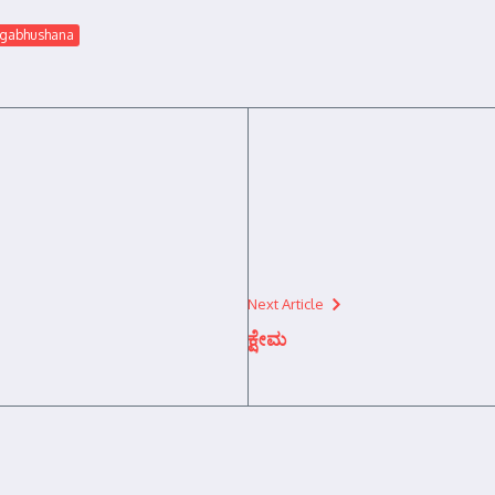
agabhushana
Next Article
ಕ್ಷೇಮ