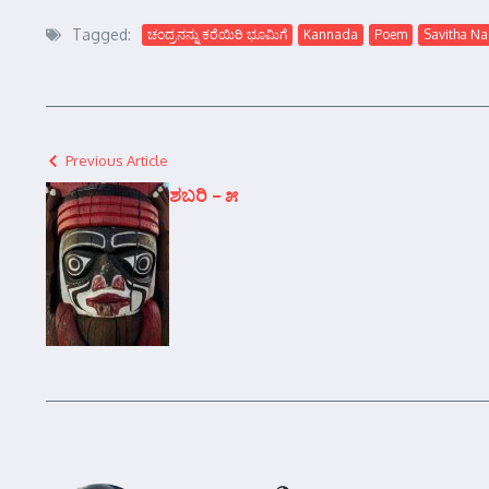
Tagged:
ಚಂದ್ರನನ್ನು ಕರೆಯಿರಿ ಭೂಮಿಗೆ
Kannada
Poem
Savitha N
Previous Article
ಶಬರಿ – ೫