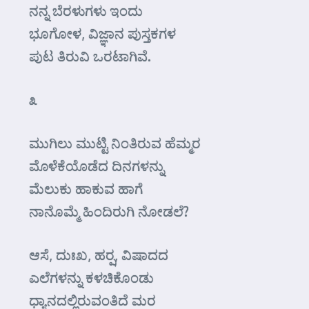
ನನ್ನ ಬೆರಳುಗಳು ಇಂದು
ಭೂಗೋಳ, ವಿಜ್ಞಾನ ಪುಸ್ತಕಗಳ
ಪುಟ ತಿರುವಿ ಒರಟಾಗಿವೆ.
೩
ಮುಗಿಲು ಮುಟ್ಟಿ ನಿಂತಿರುವ ಹೆಮ್ಮರ
ಮೊಳೆಕೆಯೊಡೆದ ದಿನಗಳನ್ನು
ಮೆಲುಕು ಹಾಕುವ ಹಾಗೆ
ನಾನೊಮ್ಮೆ ಹಿಂದಿರುಗಿ ನೋಡಲೆ?
ಆಸೆ, ದುಃಖ, ಹರ್‍ಷ, ವಿಷಾದದ
ಎಲೆಗಳನ್ನು ಕಳಚಿಕೊಂಡು
ಧ್ಯಾನದಲ್ಲಿರುವಂತಿದೆ ಮರ