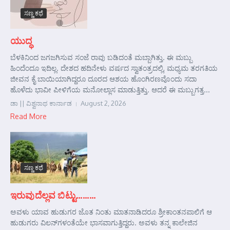
ಸಣ್ಣ ಕಥೆ
ಯುದ್ಧ
ಬೆಳಕಿನಿಂದ ಜಗಜಗಿಸುವ ಸಂಜೆ ರಾವು ಬಡಿದಂತೆ ಮಬ್ಬಾಗಿತ್ತು. ಈ ಮಬ್ಬು
ಹಿಂದೆಂದೂ ಇದಿಲ್ಲ. ದೇಶದ ಹದಿನೇಳು ವರ್ಷದ ಸ್ವಾತಂತ್ರದಲ್ಲಿ, ಮಧ್ಯಮ ತರಗತಿಯ
ಜೀವನ ಕೈ ಬಾಯಿಯಾಗಿದ್ದರೂ ದೂರದ ಆಶಯ ಹೊಂಗಿರಣವೊಂದು ಸದಾ
ಹೊಳೆದು ಭಾವೀ ಪೀಳಿಗೆಯ ಮನೋಲ್ಲಾಸ ಮಾಡುತ್ತಿತ್ತು. ಆದರೆ ಈ ಮಬ್ಬುಗತ್ತ...
ಡಾ || ವಿಶ್ವನಾಥ ಕಾರ್ನಾಡ
August 2, 2026
Read More
ಸಣ್ಣ ಕಥೆ
ಇರುವುದೆಲ್ಲವ ಬಿಟ್ಟು………
ಅವಳು ಯಾವ ಹುಡುಗರ ಜೊತ ನಿಂತು ಮಾತನಾಡಿದರೂ ಶ್ರೀಕಾಂತನಪಾಲಿಗೆ ಆ
ಹುಡುಗರು ವಿಲನ್‌ಗಳಂತೆಯೇ ಭಾಸವಾಗುತ್ತಿದ್ದರು. ಅವಳು ತನ್ನ ಕಾಲೇಜಿನ