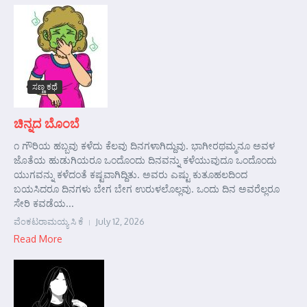
ಸಣ್ಣ ಕಥೆ
ಚಿನ್ನದ ಬೊಂಬೆ
೧ ಗೌರಿಯ ಹಬ್ಬವು ಕಳೆದು ಕೆಲವು ದಿನಗಳಾಗಿದ್ದುವು. ಭಾಗೀರಥಮ್ಮನೂ ಅವಳ
ಜೊತೆಯ ಹುಡುಗಿಯರೂ ಒಂದೊಂದು ದಿನವನ್ನು ಕಳೆಯುವುದೂ ಒಂದೊಂದು
ಯುಗವನ್ನು ಕಳೆದಂತೆ ಕಷ್ಟವಾಗಿದ್ದಿತು. ಅವರು ಎಷ್ಟು ಕುತೂಹಲದಿಂದ
ಬಯಸಿದರೂ ದಿನಗಳು ಬೇಗ ಬೇಗ ಉರುಳಲೊಲ್ಲವು. ಒಂದು ದಿನ ಅವರೆಲ್ಲರೂ
ಸೇರಿ ಕವಡೆಯ...
ವೆಂಕಟರಾಮಯ್ಯ ಸಿ ಕೆ
July 12, 2026
Read More