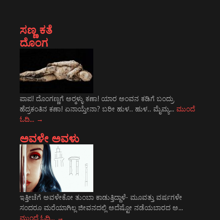
ಸಣ್ಣ ಕತೆ
ದೊಂಗ
ಪಾಪ! ದೊಂಗಣ್ಣಗೆ ಅರ್‍ಮಳ್ಳು ಕಣಾ! ಯಾರ ಅಂವನ ಕಡಿಗೆ ಬಂದ್ರು
ಹೆದ್ರಕಂತಿನ ಕಣಾ! ಏನಾಯ್ತೇನಾ? ಬರೀ ಹುಳ.. ಹುಳ.. ಮೈಮ್ಯ…
ಮುಂದೆ
ಓದಿ…
→
ಅವಳೇ ಅವಳು
ಇತ್ತೀಚೆಗೆ ಅವಳೇಕೋ ತುಂಬಾ ಕಾಡುತ್ತಿದ್ದಾಳೆ- ಮೂವತ್ತು ವರ್ಷಗಳೇ
ಸಂದರೂ ಮರೆಯಾಗಿಲ್ಲ ಜೀವನದಲ್ಲಿ ಅದೆಷ್ಟೋ ನಡೆಯಬಾರದ ಅ…
ಮುಂದೆ ಓದಿ…
→