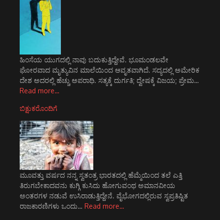
ಹಿಂಸೆಯ ಯುಗದಲ್ಲಿ ನಾವು ಬದುಕುತ್ತಿದ್ದೇವೆ. ಭೂಮಂಡಲವೇ
ಘೋರವಾದ ಮೃತ್ಯುವಿನ ಮಾಲೆಯಿಂದ ಆವೃತವಾಗಿದೆ. ಸದ್ಯದಲ್ಲಿ ಅಮೇರಿಕ
ದೇಶ ಅದರಲ್ಲಿ ಹೆಚ್ಚು ಅಪರಾಧಿ. ಸತ್ಯಕ್ಕೆ ದುರ್ಗತಿ; ದ್ವೇಷಕ್ಕೆ ವಿಜಯ; ಪ್ರೇಮ…
Read more…
ಬಿಕ್ಷುಕರೊಂದಿಗೆ
ಮೂವತ್ತು ವರ್ಷದ ನನ್ನ ಸ್ವತಂತ್ರ ಭಾರತದಲ್ಲಿ ಹೆಮ್ಮೆಯಿಂದ ತಲೆ ಎತ್ತಿ
ತಿರುಗಬೇಕಾದವನು ಕುಗ್ಗಿ ಕುಸಿದು ಹೋಗುವಂಥ ಅಮಾನವೀಯ
ಅಂತರಗಳ ನಡುವೆ ಉಸಿರಾಡುತ್ತಿದ್ದೇನೆ. ವೈಭೋಗದಲ್ಲಿರುವ ಸ್ವಪ್ರತಿಷ್ಟಿತ
ರಾಜಕಾರಣಿಗಳು ಒಂದು…
Read more…