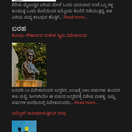
ಕೆರೆಯ ಮೈಲುದ್ದದ ಏರಿಯ ಮೇಲೆ ಒಂದು ಭಾನುವಾರ ಸಂಜೆ ಒಬ್ಬ ಕಳ್ಳ
ಕುಂಟುತ್ತ ಒಂದು ಕೊನೆಯಿಂದ ಇನ್ನೊಂದು ಕೊನೆಗೆ ನಡೆಯುತ್ತಿದ್ದ. ಆತ
ಏರಿಯ ಮಧ್ಯ ತಲುಪುವ ಹೊತ್ತಿಗೆ…
Read more…
ಬರಹ
ಕೋಮು ಸೌಹಾರ್ದದ ಸಂಕೇತ ಸ್ವಾಮಿ ವಿವೇಕಾನಂದ
ಜನವರಿ ೧೨ ವಿವೇಕಾನಂದರ ಜನ್ಮದಿನ; ೨೦೧೩ಕ್ಕೆ ೧೫೦ ವರ್ಷಗಳು ತುಂಬಿದ
ಕಾಲ ಘಟ್ಟ. ಹೀಗಾಗಿಯೇ ಈ ವರ್ಷದ ಜನ್ಮದಿನಕ್ಕೆ ವಿಶೇಷ ಮಹತ್ವ. ಇಷ್ಟು
ವರ್ಷಗಳ ಅವಧಿಯಲ್ಲಿ ವಿವೇಕಾನಂದರು…
Read more…
ನಮ್ಮೊಳಗೆ ಅನಾಥರಾಗುತ್ತಿರುವ ನಾವು