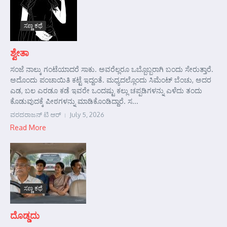
ಸಣ್ಣ ಕಥೆ
ಶ್ವೇತಾ
ಸಂಜೆ ನಾಲ್ಕು ಗಂಟೆಯಾದರೆ ಸಾಕು. ಅವರೆಲ್ಲರೂ ಒಬ್ಬೊಬ್ಬರಾಗಿ ಬಂದು ಸೇರುತ್ತಾರೆ.
ಅದೊಂದು ಪಂಚಾಯಿತಿ ಕಟ್ಟೆ ಇದ್ದಂತೆ. ಮಧ್ಯದಲ್ಲೊಂದು ಸಿಮೆಂಟ್ ಬೆಂಚು, ಅದರ
ಎಡ, ಬಲ ಎರಡೂ ಕಡೆ ಇವರೇ ಒಂದಷ್ಟು ಕಲ್ಲು ಚಪ್ಪಡಿಗಳನ್ನು ಎಳೆದು ತಂದು
ಕೊಡುವುದಕ್ಕೆ ಪೀಠಗಳನ್ನು ಮಾಡಿಕೊಂಡಿದ್ದಾರೆ. ಸ...
ವರದರಾಜನ್ ಟಿ ಆರ್
July 5, 2026
Read More
ಸಣ್ಣ ಕಥೆ
ದೊಡ್ಡದು