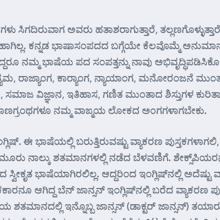
ಳು ಸಿಗದಿರುವಾಗ ಅವರು ಹತಾಶರಾಗುತ್ತಾರೆ, ತಲ್ಲಣಗೊಳ್ಳುತ್
ುವ ಹಾಗಿಲ್ಲ. ಕನ್ನಡ ಭಾಷಾಸಂಪದದ ಬಗ್ಗೆಯೇ ಕೆಲವೊಮ್ಮೆ 
ೂ ನಮ್ಮ ಭಾಷೆಯ ಪದ ಸಂಪತ್ತನ್ನು ನಾವು ಅಭಿವೃದ್ಧಿಪಡಿಸಿಕೊ
ಾಧ್ಯಮ, ರಾಜ್ಯಾಂಗ, ಕಾರ್‍ಯಾಂಗ, ನ್ಯಾಯಾಂಗ, ಮನೋರಂಜನೆ ಮುಂತ
್ಞಾನ, ಸಮಾಜ ವಿಜ್ಞಾನ, ಇತಿಹಾಸ, ಗಣಿತ ಮುಂತಾದ ಶಿಸ್ತುಗಳ ಕುರ
್ರಮಾಣಗ್ರಂಥಗಳೂ ನಮ್ಮ ವಾಙ್ಮಯ ಲೋಕದ ಅ೦ಗಗಳಾಗಬೇಕು.
 ಇಂಗ್ಲಿಷ್. ಈ ಭಾಷೆಯಲ್ಲಿ ಬರುತ್ತಿರುವಷ್ಟು ವ್ಯಾಕರಣ ಪುಸ್ತಕ
 ಮೂರು ನಾಲ್ಕು ಶತಮಾನಗಳಲ್ಲಿ ನಡೆದ ಬೆಳವಣಿಗೆ. ಶೇಕ್ಸ್‌ಪಿಯರನ ಕ
ಸದ ಸ್ವೀಕೃತ ಭಾಷೆಯಾಗಿರಲಿಲ್ಲ. ಆದ್ದರಿಂದ ಇಂಗ್ಲಿಷ್‌ನಲ್ಲಿ ಅದೆಷ್
ಗಿದ್ದ ಬೆನ್ ಜಾನ್ಸನ್ ಇಂಗ್ಲಿಷ್‌ನಲ್ಲಿ ಬರೆದ ವ್ಯಾಕರಣ ಪುಸ್
ನೆಯ ಶತಮಾನದಲ್ಲಿ ಇನ್ನೊಬ್ಬ ಜಾನ್ಸನ್ (ಡಾಕ್ಟರ್ ಜಾನ್ಸನ್) 