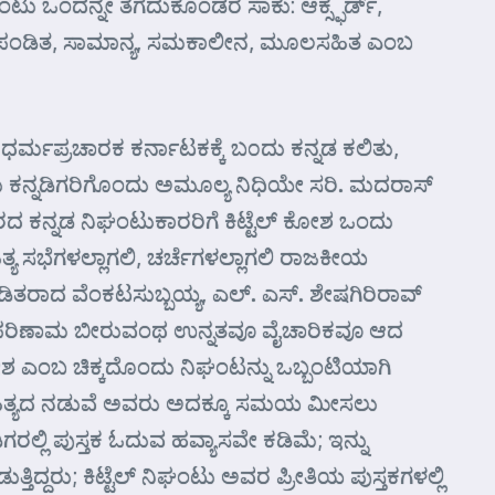
ಟು ಒಂದನ್ನೇ ತೆಗೆದುಕೊಂಡರೆ ಸಾಕು: ಆಕ್ಸ್ಫರ್ಡ್,
 ಸಣ್ಣ, ಪಂಡಿತ, ಸಾಮಾನ್ಯ, ಸಮಕಾಲೀನ, ಮೂಲಸಹಿತ ಎಂಬ
ಧರ್ಮಪ್ರಚಾರಕ ಕರ್ನಾಟಕಕ್ಕೆ ಬ೦ದು ಕನ್ನಡ ಕಲಿತು,
 ಕನ್ನಡಿಗರಿಗೊಂದು ಅಮೂಲ್ಯ ನಿಧಿಯೇ ಸರಿ. ಮದರಾಸ್
ಂತರದ ಕನ್ನಡ ನಿಘಂಟುಕಾರರಿಗೆ ಕಿಟ್ಟೆಲ್ ಕೋಶ ಒಂದು
್ಯ ಸಭೆಗಳಲ್ಲಾಗಲಿ, ಚರ್ಚೆಗಳಲ್ಲಾಗಲಿ ರಾಜಕೀಯ
ಂಡಿತರಾದ ವೆಂಕಟಸುಬ್ಬಯ್ಯ, ಎಲ್. ಎಸ್. ಶೇಷಗಿರಿರಾವ್
ಮೇಲೆ ಪರಿಣಾಮ ಬೀರುವಂಥ ಉನ್ನತವೂ ವೈಚಾರಿಕವೂ ಆದ
ಶ ಎಂಬ ಚಿಕ್ಕದೊಂದು ನಿಘಂಟನ್ನು ಒಬ್ಬಂಟಿಯಾಗಿ
ಸಾಹಿತ್ಯದ ನಡುವೆ ಅವರು ಅದಕ್ಕೂ ಸಮಯ ಮೀಸಲು
ಲಿ ಪುಸ್ತಕ ಓದುವ ಹವ್ಯಾಸವೇ ಕಡಿಮೆ; ಇನ್ನು
್ದರು; ಕಿಟ್ಟೆಲ್ ನಿಘಂಟು ಅವರ ಪ್ರೀತಿಯ ಪುಸ್ತಕಗಳಲ್ಲಿ