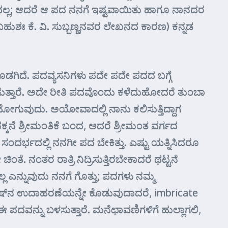
ಮುಖ್ಯವಲ್ಲ; ಆದರೆ ಆ ಪದ ನನಗೆ ಇಷ್ಟವಾಯಿತು ಹಾಗೂ ನಾನದರ
 (ಬಹುಶಃ ಕೆ. ವಿ. ಸುಬ್ಬಣ್ಣನವರ ಲೇಖನದ ಕಾರಣ) ಕನ್ನಡ
ಗಿದೆ. ಪದವ್ಯಸನಿಗಳು ಪದೇ ಪದೇ ಪದದ ಬಗ್ಗೆ
ಇಚ್ಛಿಸುತ್ತಾರೆ. ಅದೇ ರೀತಿ ಪದವೊಂದು ಕಳೆದುಹೋದರೆ ತುಂಬಾ
ವುದು. ಅಯೋವಾದಲ್ಲಿ ನಾನು ಕಲಿಸುತ್ತಿದ್ದಾಗ
್ಕನೆ ಶ್ರೀಮಂತಿಕೆ ಬಂದ, ಆದರೆ ಶ್ರೀಮಂತ ವರ್ಗದ
 ಸಂದರ್ಭದಲ್ಲಿ ನನಗೀ ಪದ ಬೇಕಿತ್ತು. ಎಷ್ಟು ಯತ್ನಿಸಿದರೂ
. ನಂತರ ರಾತ್ರಿ ನಿದ್ರಿಸುತ್ತಿರಬೇಕಾದರೆ ಥಟ್ಟನೆ
್ಲ ಎನ್ನುವುದು ನನಗೆ ಗೊತ್ತು; ಪದಗಳು ನಮ್ಮ
ಗ್ಲಿಷ್‌ನ ಉದಾಹರಣೆಯನ್ನೇ ಕೊಡುವುದಾದರೆ, imbricate
 ಈ ಪದವನ್ನು ಬಳಸುತ್ತಾರೆ. ಮನೆಛಾವಣಿಗಳಿಗೆ ಹುಲ್ಲಾಗಲಿ,