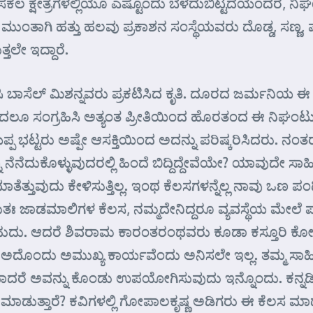
ಲ ಕ್ಷೇತ್ರಗಳಲ್ಲಿಯೂ ಎಷ್ಟೊಂದು ಬೆಳೆದುಬಿಟ್ಟದೆಯೆಂದರೆ, ನಿಘಂ
ಂಗ್ವಿನ್ ಮುಂತಾಗಿ ಹತ್ತು ಹಲವು ಪ್ರಕಾಶನ ಸಂಸ್ಥೆಯವರು ದೊಡ್ಡ,
ತಲೇ ಇದ್ದಾರೆ.
ಸಿ ಬಾಸೆಲ್ ಮಿಶನ್ನವರು ಪ್ರಕಟಿಸಿದ ಕೃತಿ. ದೂರದ ಜರ್ಮನಿಯ ಈ 
ಲೂ ಸಂಗ್ರಹಿಸಿ ಅತ್ಯಂತ ಪ್ರೀತಿಯಿಂದ ಹೊರತಂದ ಈ ನಿಘಂಟು
ಯಪ್ಪ ಭಟ್ಟರು ಅಷ್ಪೇ ಆಸಕ್ತಿಯಿಂದ ಅದನ್ನು ಪರಿಷ್ಕರಿಸಿದರು. ನ
ಕೊಳ್ಳುವುದರಲ್ಲಿ ಹಿಂದೆ ಬಿದ್ದಿದ್ದೇವೆಯೇ? ಯಾವುದೇ ಸಾಹಿತ
ೆತ್ತುವುದು ಕೇಳಿಸುತ್ತಿಲ್ಲ. ಇಂಥ ಕೆಲಸಗಳನ್ನೆಲ್ಲ ನಾವು ಒಣ ಪ
ಯ ಬಹುತಃ ಜಾಡಮಾಲಿಗಳ ಕೆಲಸ, ನಮ್ಮದೇನಿದ್ದರೂ ವ್ಯವಸ್ಥೆಯ 
ರಬಹುದು. ಆದರೆ ಶಿವರಾಮ ಕಾರಂತರಂಥವರು ಕೂಡಾ ಕಸ್ತೂರಿ ಕೋ
ಿಗೆ ಅದೊಂದು ಅಮುಖ್ಯ ಕಾರ್ಯವೆಂದು ಅನಿಸಲೇ ಇಲ್ಲ. ತಮ್ಮ 
ೆ ಅವನ್ನು ಕೊಂಡು ಉಪಯೋಗಿಸುವುದು ಇನ್ನೊಂದು. ಕನ್ನಡಿಗರಲ್
್ತಾರೆ? ಕವಿಗಳಲ್ಲಿ ಗೋಪಾಲಕೃಷ್ಣ ಅಡಿಗರು ಈ ಕೆಲಸ ಮಾಡುತ್ತಿದ