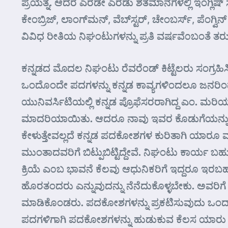
ಪ್ರಯತ್ನ. ಆದರೆ ಎರಡೇ ಎರಡು ಶತಮಾನಗಳಲ್ಲಿ ಇಂಗ್ಲಿಷ್ ಸಕ
ಕೇಂಬ್ರಿಜ್, ಲಾಂಗ್‌ಮನ್, ವೆಬ್‌ಸ್ಟರ್, ಚೇಂಬರ್ಸ್, ಪೆ
ವಿವಿಧ ರೀತಿಯ ನಿಘಂಟುಗಳನ್ನು ಪ್ರತಿ ವರ್ಷವೆ೦ಬಂತೆ ತರುತ್
ಕನ್ನಡದ ಮೊದಲ ನಿಘಂಟು ರೆವರೆಂಡ್ ಕಿಟ್ಟೆಲರು ಸಂಗ್ರಹಿ
ಒಂದೊಂದೇ ಪದಗಳನ್ನು ಕನ್ನಡ ಕಾವ್ಯಗಳಿಂದಲೂ ಜನರಿಂದ
ಯುನಿವರ್ಸಿಟಿಯಲ್ಲಿ ಕನ್ನಡ ಪ್ರೊಫೆಸರರಾಗಿದ್ದ ಎಂ. ಮರಿ
ಮಾದರಿಯಾಯಿತು. ಆದರೂ ನಾವು ಇವರ ಕೊಡುಗೆಯನ್ನು ನೆನೆದು
ಕೇಳುತ್ತೇವಲ್ಲದೆ ಕನ್ನಡ ಪದಕೋಶಗಳ ಕುರಿತಾಗಿ ಯಾರೂ ಮಾತ
ಮುಂತಾದವರಿಗೆ ಬಿಟ್ಪುಬಿಟ್ಟಿದ್ದೇವೆ. ನಿಘಂಟು ಕಾರ್
ಕ್ರಿಯೆ ಎ೦ಬ ಭಾವನೆ ಕೆಲವು ಆಧುನಿಕರಿಗೆ ಇದ್ದರೂ ಇ
ಹೊರತಂದರು ಎನ್ನುವುದನ್ನು ನೆನೆದುಕೊಳ್ಳಬೇಕು. ಅವರ
ಮಾಡಿಕೊಂಡರು. ಪದಕೋಶಗಳನ್ನು ಪ್ರಕಟಿಸುವುದು ಒಂದಾದರ
ಪದಗಳಿಗಾಗಿ ಪದಕೋಶಗಳನ್ನು ಹುಡುಕುವ ಕೆಲಸ ಯಾರು ಮಾಡುತ