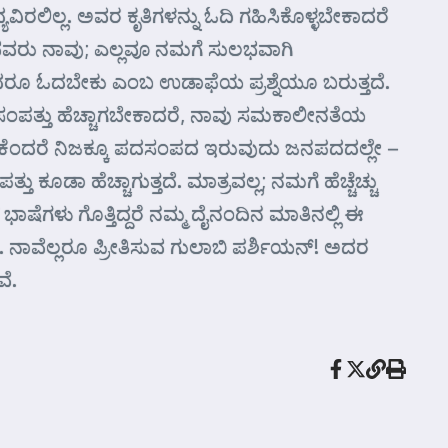
ರಲಿಲ್ಲ. ಅವರ ಕೃತಿಗಳನ್ನು ಓದಿ ಗಹಿಸಿಕೊಳ್ಳಬೇಕಾದರೆ
ರು ನಾವು; ಎಲ್ಲವೂ ನಮಗೆ ಸುಲಭವಾಗಿ
ಾದರೂ ಓದಬೇಕು ಎಂಬ ಉಡಾಫೆಯ ಪ್ರಶ್ನೆಯೂ ಬರುತ್ತದೆ.
ಮ ಪದಸಂಪತ್ತು ಹೆಚ್ಚಾಗಬೇಕಾದರೆ, ನಾವು ಸಮಕಾಲೀನತೆಯ
ಾಕೆಂದರೆ ನಿಜಕ್ಕೂ ಪದಸಂಪದ ಇರುವುದು ಜನಪದದಲ್ಲೇ –
ಕೂಡಾ ಹೆಚ್ಚಾಗುತ್ತದೆ. ಮಾತ್ರವಲ್ಲ; ನಮಗೆ ಹೆಚ್ಚೆಚ್ಚು
ಾಷೆಗಳು ಗೊತ್ತಿದ್ದರೆ ನಮ್ಮ ದೈನಂದಿನ ಮಾತಿನಲ್ಲಿ ಈ
. ನಾವೆಲ್ಲರೂ ಪ್ರೀತಿಸುವ ಗುಲಾಬಿ ಪರ್ಶಿಯನ್! ಅದರ
ೆ.