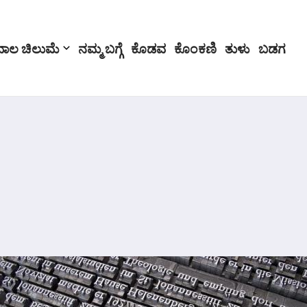
ಬಾಲ ಚಿಲುಮೆ
ನಮ್ಮ ಬಗ್ಗೆ
ಕೊಡವ
ಕೊಂಕಣಿ
ತುಳು
ಬಡಗ