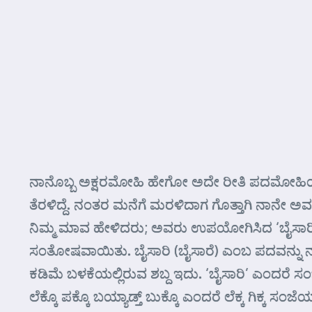
ನಾನೊಬ್ಬ ಅಕ್ಷರಮೋಹಿ ಹೇಗೋ ಅದೇ ರೀತಿ ಪದಮೋಹಿಯೂ ಹ
ತೆರಳಿದ್ದೆ. ನಂತರ ಮನೆಗೆ ಮರಳಿದಾಗ ಗೊತ್ತಾಗಿ ನಾನೇ ಅವ
ನಿಮ್ಮ ಮಾವ ಹೇಳಿದರು; ಅವರು ಉಪಯೋಗಿಸಿದ ‘ಬೈಸಾರಿ’
ಸಂತೋಷವಾಯಿತು. ಬೈಸಾರಿ (ಬೈಸಾರೆ) ಎಂಬ ಪದವನ್ನು ನಾ
ಕಡಿಮೆ ಬಳಕೆಯಲ್ಲಿರುವ ಶಬ್ದ ಇದು. ‘ಬೈಸಾರಿ’ ಎಂದರೆ ಸಂಜ
ಲೆಕ್ಕೊ ಪಕ್ಕೊ ಬಯ್ಯಾಡ್ತ್ ಬುಕ್ಕೊ ಎಂದರೆ ಲೆಕ್ಕ ಗಿಕ್ಕ 