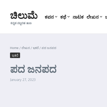
Skip to content
ಚಿಲುಮೆ
ಕವನ
ಕಥೆ
ನಾಟಕ
ಲೇಖನ
ಕನ್ನಡ ನಲ್ಬರಹ ತಾಣ
Home
/
ಲೇಖನ
/
ಇತರೆ
/
ಪದ ಜನಪದ
ಇತರೆ
ಪದ ಜನಪದ
January 27, 2023