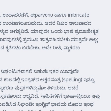
ತಾರೆ. ಉದಾಹರಣೆಗೆ, ಈparvenu ಹಾಗೂ imbricate
ಅನುಮಾನ ಉಂಟಾಗಲೂಬಹುದು. ಆದರೆ ನಿಖರ ಅನುವಾದದ
ಳ್ಳುವ ಅಗತ್ಯವಿದೆ. ಯಾವುದೇ ಒಂದು ಭಾಷೆ ಪ್ರಮಾಣೀಕೃತ
ಾದವುಗಳಲ್ಲಿ ಪ್ರಮುಖ ಪಾತ್ರವಹಿಸಬೇಕು ಮಾತ್ರವೇ ಅಲ್ಲ;
ಿತಾದ ಕೃತಿಗಳೂ ಬರಬೇಕು. ಅದೇ ರೀತಿ, ವ್ಯಾಕರಣ
ಗಳಾಗಲಿ, ನಿಘ೦ಟುಗಳಾಗಲಿ ಬಹುಶಃ ಇತರ ಯಾವುದೇ
ಾಲದಲ್ಲಿ ಇಂಗ್ಲಿಷ್‌ನ ಅಕ್ಷರಸೂತ್ರ (spelling) ಇನ್ನೂ
ಟು ವ್ಯಾಕರಣ ಪುಸ್ತಕಗಳಿದ್ದುವೋ ತಿಳಿಯದು. ಆದರೆ
ತಕವೊಂದು ಲಭ್ಯವಿದೆ. ಸಾಹಿತಿಗಳಿಗೆ ಭಾಷಾಸಕ್ತಿಯೂ ಇತ್ತು
ತಯಾರುಪಡಿಸಿದ ನಿಘಂಟೇ ಇಂಗ್ಲಿಷ್ ಭಾಷೆಯ ಮೊದಲ ಇಂಥ