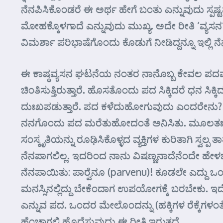
ನೆನಪಿಸಿಕೊಂಡರೆ ಈ ಅರ್ಥ ಹೇಗೆ ಬಂತು ಎನ್ನುವುದು ಸ್ಪಷ್
ಮೋಹಕ್ಕೊಳಗಾದೆ ಎನ್ನುವುದು ಮುಖ್ಯ. ಅದೇ ರೀತಿ ‘ವ್ಯಸನ’ ಎ
ವಿಮರ್ಶಾ ಪರಿಭಾಷೆಗೊಂದು ಕೊಡುಗೆ ನೀಡಿದ್ದನ್ನೂ ಇಲ್ಲಿ
ಈ ಕಾಷ್ಠವ್ಯಸನ ಘಟನೆಯ ನಂತರ ನಾನೊಬ್ಬ ಕೇವಲ ಪದಮೋ
ಚಿಂತಿಸುತ್ತಿರುತ್ತಾರೆ. ಹೊಸತೊಂದು ಪದ ಸಿಕ್ಕಿದರೆ ಧನ ಸಿ
ದುಃಖಪಡುತ್ತಾರೆ. ಪದ ಕಳೆದುಹೋಗುವುದು ಎಂದರೇನು?
ನನಗೊಂದು ಪದ ಮರೆತುಹೋದಂತೆ ಅನಿಸಿತು. ಮೂಲತಃ ಫ್ರೆಂಚ
ಸಂಸ್ಕೃತಿಯನ್ನು ರೂಢಿಸಿಕೊಳ್ಳದ ವ್ಯಕ್ತಿಗಳ ಕುರಿತಾಗಿ ಸ್
ನೆನಪಾಗಲಿಲ್ಲ. ಇದರಿಂದ ನಾನು ವಿಷಣ್ಣನಾದೆನೆಂದೇ ಹೇಳಬೇ
ನೆನಪಾಯಿತು: ಪಾರ್‍ವೆನೂ (parvenu)! ಕೂಡಲೇ ಎದ್ದು ಒಂದ
ಮನಸ್ಸಿನಲ್ಲಿದ್ದು ಬೇಕೆಂದಾಗ ಉಪಯೋಗಕ್ಕೆ ಬರಬೇಕು. ಇದ
ಎನ್ನುವ ಪದ. ಒಂದರ ಮೇಲೊಂದನ್ನು (ಹಕ್ಕಿಗಳ ರೆಕ್ಕೆಗಳಂತೆ
ಹೆಂಚಾಗಲಿ ಹೊದೆಸುವುದು ಈ ರೀತಿ ಇರುತ್ತದೆ.