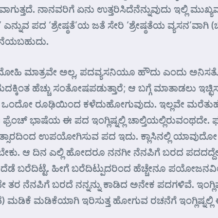
ಟವಾಗುತ್ತದೆ. ನಾನವರಿಗೆ ಏನು ಉತ್ತರಿಸಿದೆನೆನ್ನುವುದು ಇಲ್ಲಿ 
ನ್ನುವ ಪದ ‘ಶ್ರೇಷ್ಠತೆ’ಯ ಜತೆ ಸೇರಿ ‘ಶ್ರೇಷ್ಠತೆಯ ವ್ಯಸನ’ವಾಗಿ
 ನೆನೆಯಬಹುದು.
ಹಿ ಮಾತ್ರವೇ ಅಲ್ಲ, ಪದವ್ಯಸನಿಯೂ ಹೌದು ಎಂದು ಅನಿಸತೊಡ
ಕ್ಕಿದುದಕ್ಕಿಂತ ಹೆಚ್ಚು ಸಂತೋಷಪಡುತ್ತಾರೆ; ಆ ಬಗ್ಗೆ ಮಾತಾಡಲು 
 ಒಂದೋ ರೂಢಿಯಿಂದ ಕಳೆದುಹೋಗುವುದು. ಇಲ್ಲವೇ ಮರೆತುಹೋಗು
್ ಭಾಷೆಯ ಈ ಪದ ಇಂಗ್ಲಿಷ್ನಲ್ಲಿ ಚಾಲ್ತಿಯಲ್ಲಿರುವಂಥದೇ. ಫಕ
ವಲ್ಪ ತಾತ್ಸಾರದಿಂದ ಉಪಯೋಗಿಸುವ ಪದ ಇದು. ಕ್ಲಾಸಿನಲ್ಲಿ ಯಾವುದೋ
ಕು. ಆ ದಿನ ಎಲ್ಲಿ ಹೋದರೂ ನನಗೀ ನೆನಪಿಗೆ ಬರದ ಪದದದ್ದೇ ಚಿಂತೆ
ೆಡೆ ಬರೆದಿಟ್ಟೆ. ಹೀಗೆ ಬರೆದಿಟ್ಪುದರಿಂದ ಹೆಚ್ಚೇನೂ ಪಯೋಜನವಿಲ
ೇ ತರ ನೆನಪಿಗೆ ಬರದೆ ನನ್ನನ್ನು ಕಾಡಿದ ಅನೇಕ ಪದಗಳಿವೆ. ಇಂ
) ಮಡಿಕೆ ಮಡಿಕೆಯಾಗಿ ಇರಿಸುತ್ತ ಹೋಗುವ ರಚನೆಗೆ ಇಂಗ್ಲಿಷ್ನಲ್ಲಿ