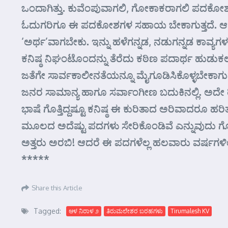
ಒಂದಾಗಿತ್ತು. ಕುವೆಂಪುವಾಗಲಿ, ಗೋಕಾಕರಾಗಲಿ ಪದಕೋಶಗಳ 
ಓದುಗರಿಗೂ ಈ ಪದಕೋಶಗಳ ಸಹಾಯ ಬೇಕಾಗುತ್ತದೆ. ಆದ
‘ಅರ್ಥ’ವಾಗಬೇಕು. ಇನ್ನು ಹಳೆಗನ್ನಡ, ನಡುಗನ್ನಡ ಕಾವ
ಕನಿಷ್ಠ ನಿಘಂಟೊಂದನ್ನು ತೆರೆದು ಕಠಿಣ ಪದಾರ್ಥ ಹುಡುಕಲಾ
ಜತೆಗೇ ಸಾರ್ವಕಾಲೀನತೆಯನ್ನೂ ಮೈಗೂಡಿಸಿಕೊಳ್ಳಬೇಕಾ
ಜನರ ಸಾಮಾನ್ಯ ಹಾಗೂ ಸರ್ವಾಂಗೀಣ ಬದುಕಿನಲ್ಲಿ. ಅದೇ ರೀತಿ 
ಭಾಷೆ ಗೊತ್ತಿದ್ದಷ್ಟೂ ಕನಿಷ್ಠ ಈ ಕುರಿತಾದ ಅರಿವಾದರೂ ಹರ
ಮೂಲದ ಅದೆಷ್ಟು ಪದಗಳು ಸೇರಿಕೊಂಡಿವೆ ಎನ್ನುವುದು ಗೊತ್
ಅತ್ತರು ಅರಬಿ! ಆದರೆ ಈ ಪದಗಳೆಲ್ಲ ಹಲವಾರು ವರ್ಷಗಳ
*****
Share this Article
Tagged:
ಆಳ ನಿರಾಳ ೨
ತಿರುಮಲೇಶರ ಬರಹಗಳು
Tirumalesh KV