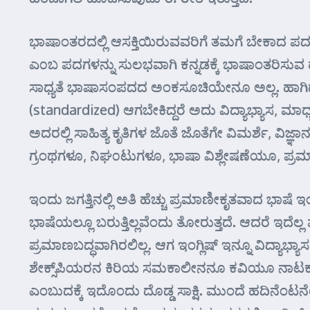
ಭಾಷಾಂತರದಲ್ಲಿ ಆಸಕ್ತಿಯಿರುವವರಿಗೆ ತಮಗೆ ಬೇಕಾದ ಪದಗ
ಎ೦ಬ ಪದಗಳನ್ನು ಸುಲಭವಾಗಿ ಕನ್ನಡಕ್ಕೆ ಭಾಷಾಂತರಿಸ
ಸಾಧ್ಯತೆ ಭಾಷಾಸಂಪದದ ಅಂಕಸೂಚಿಯೇನೂ ಅಲ್ಲ. ಹಾಗಿದ್ದರ
(standardized) ಆಗಬೇಕಿದ್ದರೆ ಅದು ವಿದ್ಯಾಭ್ಯಾಸ, ಮ
ಅದರಲ್ಲಿ ಸಾಹಿತ್ಯ ಕೃತಿಗಳ ಜೊತೆ ಜೊತೆಗೇ ವಿಮರ್ಶೆ, ವಿಜ
ಗ್ರಂಥಗಳೂ, ನಿಘ೦ಟುಗಳೂ, ಭಾಷಾ ವಿಶ್ಲೇಷಣೆಯೂ, ಪ
ಇಂದು ಜಗತ್ತಿನಲ್ಲಿ ಅತಿ ಹೆಚ್ಚು ಪ್ರಮಾಣೀಕೃತವಾದ ಭಾಷೆ
ಭಾಷೆಯಲ್ಲೂ ಬರುತ್ತಿಲ್ಲವೆಂದು ತೋರುತ್ತದೆ. ಆದರೆ ಇದೆಲ್ಲ
ಪ್ರಮಾಣಬದ್ಧವಾಗಿರಲಿಲ್ಲ. ಆಗ ಇಂಗ್ಲಿಷ್ ಇನ್ನೂ ವಿದ್ಯಾಭ್ಯಾ
ಶೇಕ್ಸ್‌ಪಿಯರನ ಕಿರಿಯ ಸಮಕಾಲೀನನೂ ಕವಿಯೂ ನಾಟಕಕಾರನೂ ಆ
ಎಂಬುದಕ್ಕೆ ಇದೊಂದು ದೊಡ್ಡ ಸಾಕ್ಷಿ. ಮುಂದೆ ಹದಿನೆಂಟ