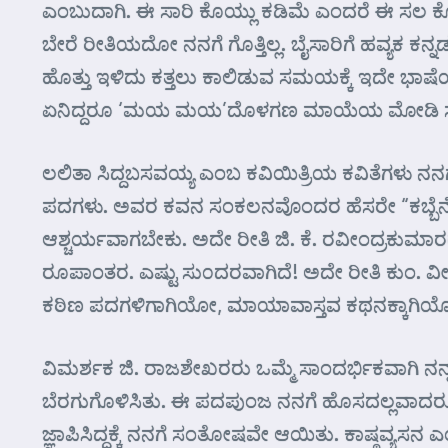
ಎಂಬುದಾಗಿ. ಈ ಸಾರಿ ಕೊಯ್ಲು ಕಡಿಮೆ ಎಂದರೆ ಈ ಸಲ ಕೊಯ
ಬೇರೆ ರೀತಿಯದೋ ನನಗೆ ಗೊತ್ತಿಲ್ಲ. ಬೈಸಾರಿಗೆ ಹವ್ಯಕ ಕನ
ಹೊತ್ತು ಇಳಿದು ಕತ್ತಲು ಕಾಲಿಡುವ ಸಮಯಕ್ಕೆ ಇದೇ ಭಾಷ
ಏನಿದ್ದರೂ ‘ಮಯ ಮಯ’ದೊಳಗಣ ಮಾಯೆಯ ಮೋಡಿ ಸಣ್
ಲಲಿತಾ ಸಿದ್ದಬಸವಯ್ಯ ಎಂಬ ಕವಿಯಿತ್ರಿಯ ಕವಿತೆಗಳು ನನ
ಪದಗಳು. ಅವರ ಕವನ ಸಂಕಲನವೊಂದರ ಹೆಸರೇ “ಕಬ್ಬೆನೆಲ.
ಆಶ್ಚರ್ಯವಾಗಬೇಕು. ಅದೇ ರೀತಿ ಜಿ. ಕೆ. ರವೀಂದ್ರಕುಮಾರ
ರೂಪಾಂತರ. ಎಷ್ಟು ಸು೦ದರವಾಗಿದೆ! ಅದೇ ರೀತಿ ಕುಂ. 
ಕಠಿಣ ಪದಗಳಿಗಾಗಿಯೋ, ಮಾಯಾವಾಸ್ತವ ಕಥನಕ್ಕಾಗಿಯೋ ಕೆಲವ
ವಿಮರ್ಶಕ ಜಿ. ರಾಜಶೇಖರರು ಒಮ್ಮೆ ಸಾಂದರ್ಭಿಕವಾಗಿ ನನ್ನ
ಬೆರಗುಗೊಳಿಸಿತು. ಈ ಪದಪುಂಜ ನನಗೆ ಹೊಸದಲ್ಲವಾದರೂ
ಜ್ಞಾಪಿಸಿದ್ದಕ್ಕೆ ನನಗೆ ಸಂತೋಷವೇ ಆಯಿತು. ಕಾಷ್ಠವ್ಯಸನ 