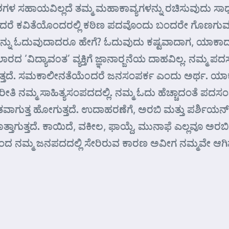
ಸಹಾಯವಿಲ್ಲದೆ ತಮ್ಮ ಮಹಾಕಾವ್ಯಗಳನ್ನು ರಚಿಸುವುದು ಸಾಧ್ಯವಿ
ರೆ ಕವಿತೆಯೊಂದರಲ್ಲಿ ಕಠಿಣ ಪದವೊಂದು ಬಂದರೇ ಗೊಣಗುವವ
್ಯಗಳನ್ನು ಓದುವುದಾದರೂ ಹೇಗೆ? ಓದುವುದು ಕಷ್ಟವಾದಾಗ, ಯಾಕ
ರದ ‘ವಿದ್ಯಾವ೦ತ’ ವ್ಯಕ್ತಿಗೆ ಜ್ಞಾನಾರ್‍ಜನೆಯ ದಾಹವಿಲ್ಲ. ನಮ್
ಗುತ್ತದೆ. ಸಮಕಾಲೀನತೆಯೆ೦ದರೆ ಜನಸಂಪರ್ಕ ಎಂದು ಅರ್ಥ. ಯ
ನಮ್ಮ ಸಾಹಿತ್ಯಸಂಪದದಲ್ಲಿ. ನಮ್ಮ ಓದು ಹೆಚ್ಚಾದಂತೆ ಪದಸಂಪತ್ತು 
ಿತವಾಗುತ್ತ ಹೋಗುತ್ತದೆ. ಉದಾಹರಣೆಗೆ, ಅರಬಿ ಮತ್ತು ಪರ್ಶಿಯನ್ ಭ
ತಾಗುತ್ತದೆ. ಕಾಯಿದೆ, ವಕೀಲ, ಫಾಯ್ದೆ, ಮುನಾಫೆ ಎಲ್ಲವೂ ಅರಬಿ
ಿಂದ ನಮ್ಮ ಜನಪದದಲ್ಲಿ ಸೇರಿರುವ ಕಾರಣ ಅವೀಗ ನಮ್ಮವೇ ಆಗಿವ