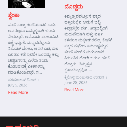
ದೊಡ್ಡದು
ಶ್ವೇತಾ
ತಿಮ್ಮಣ್ಣ ನಮ್ಮೂರಿನ ಪಕ್ಕದ
ಹಳ್ಳಿಯಲ್ಲಿನ ಅಡುಗೆ ಭಟ್ಟ
ಸಂಜೆ ನಾಲ್ಕು ಗಂಟೆಯಾದರೆ ಸಾಕು.
ತಿಪ್ಪಾಭಟ್ಟರ ಮಗ. ತಿಪ್ಪಾಭಟ್ಟರಿಗೆ
ಅವರೆಲ್ಲರೂ ಒಬ್ಬೊಬ್ಬರಾಗಿ ಬಂದು
ಮದುವೆಯಾಗಿ ಹತ್ತು ವರ್ಷ
ಸೇರುತ್ತಾರೆ. ಅದೊಂದು ಪಂಚಾಯಿತಿ
ಕಳೆದರೂ ಮಕ್ಕಳಾಗಿರಲಿಲ್ಲ. ಕೊನೆಗೆ
ಕಟ್ಟೆ ಇದ್ದಂತೆ. ಮಧ್ಯದಲ್ಲೊಂದು
ಪಕ್ಕದ ಮನೆಯ ಕಮಲಾಕ್ಷಮ್ಮನ
ಸಿಮೆಂಟ್ ಬೆಂಚು, ಅದರ ಎಡ, ಬಲ
ಸಲಹೆ ಮೇರೆಗೆ ಮಗುವಾದರೆ
ಎರಡೂ ಕಡೆ ಇವರೇ ಒಂದಷ್ಟು ಕಲ್ಲು
ತಿರುಪತಿಗೆ ಹೋಗಿ ಬರುವ ಹರಕೆ
ಚಪ್ಪಡಿಗಳನ್ನು ಎಳೆದು ತಂದು
ಹೊತ್ತರು. ತಿಮ್ಮಪ್ಪನ
ಕೊಡುವುದಕ್ಕೆ ಪೀಠಗಳನ್ನು
ಕೃಪಾಕಟಾಕ್ಷವೋ ...
ಮಾಡಿಕೊಂಡಿದ್ದಾರೆ. ಸ...
ತೈರೊಳ್ಳಿ ಮಂಜುನಾಥ ಉಡುಪ
ವರದರಾಜನ್ ಟಿ ಆರ್
June 28, 2026
July 5, 2026
Read More
Read More