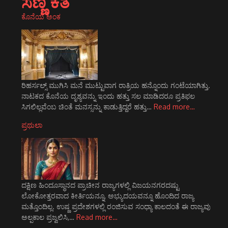
ಸಣ್ಣ ಕತೆ
ಕೊನೆಯ ಅಂಕ
ರಿಹರ್ಸಲ್ಸ್ ಮುಗಿಸಿ ಮನೆ ಮುಟ್ಟುವಾಗ ರಾತ್ರಿಯ ಹನ್ನೊಂದು ಗಂಟೆಯಾಗಿತ್ತು.
ನಾಟಕದ ಕೊನೆಯ ದೃಶ್ಯವನ್ನು ಇಂದು ಹತ್ತು ಸಲ ಮಾಡಿದರೂ ಪ್ರತಿಫಲ
ಸಿಗಲಿಲ್ಲವೆಂಬ ಚಿಂತೆ ಮನಸ್ಸನ್ನು ಕಾಡುತ್ತಿದ್ದರೆ ಹತ್ತು…
Read more…
ಪ್ರಥುಲಾ
ದಕ್ಷಿಣ ಹಿಂದೂಸ್ಥಾನದ ಪ್ರಾಚೀನ ರಾಜ್ಯಗಳಲ್ಲಿ ವಿಜಯನಗರದಷ್ಟು
ಲೋಕೋತ್ತರವಾದ ಕೀರ್ತಿಯನ್ನೂ, ಅಭ್ಯುದಯವನ್ನೂ ಹೊಂದಿದ ರಾಜ್ಯ
ಮತ್ತೊಂದಿಲ್ಲ. ಉಷ್ಣ ಪ್ರದೇಶಗಳಲ್ಲಿ ರಂಜಿಸುವ ಸಂಧ್ಯಾ ಕಾಲದಂತೆ ಈ ರಾಜ್ಯವು
ಅಲ್ಪಕಾಲ ಪ್ರಜ್ವಲಿಸಿ,…
Read more…