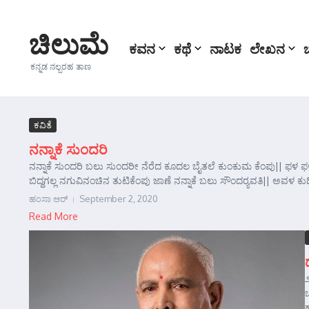
Skip to content
ಚಿಲುಮೆ
ಕವನ
ಕಥೆ
ನಾಟಕ
ಲೇಖನ
ಕನ್ನಡ ನಲ್ಬರಹ ತಾಣ
ಕವಿತೆ
ನನ್ನಾಕೆ ಸುಂದರಿ
ನನ್ನಾಕೆ ಸುಂದರಿ ಬಲು ಸುಂದರೀ ನೆರೆದ ಕೂದಲ ಬೈತಲೆ ಕುಂಕುಮ ಕೆಂಪು|| ಫಳ ಫ
ಬಿದ್ದಗಲ್ಲ ನಗುವಿನಂಚಿನ ತುಟಿಕೆಂಪು ಜಾಣೆ ನನ್ನಾಕೆ ಬಲು ಸೌಂದರ್‍ಯವತಿ|| ಅವಳ ಕುಡ
ಹಂಸಾ ಆರ್‍
September 2, 2020
Read More