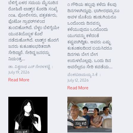
ಬೆಳಿಗ್ಗೆ ಏಳರ ಸಮಯ ಮೈಸೂರಿನ
೧ ಗೌರಿಯ ಹಬ್ಬವು ಕಳೆದು ಕೆಲವು
ರೋಹಿಣಿ ಲಾಡ್ಜ್‌ನ ಕೊಠಡಿ ಸಂಖ್ಯೆ
ದಿನಗಳಾಗಿದ್ದುವು. ಭಾಗೀರಥಮ್ಮನೂ
೧೦೩. ಪೋಲೀಸರು, ಪತ್ರಕರ್ತರು,
ಅವಳ ಜೊತೆಯ ಹುಡುಗಿಯರೂ
ಫೊಟೋ ಗ್ರಾಫರ್‌ಗಳಿಂದ
ಒಂದೊಂದು ದಿನವನ್ನು
ತುಂಬಿಹೋಗಿದೆ. ಬೆಳ್ಳಂ ಬೆಳಿಗ್ಗೆಯೇ
ಕಳೆಯುವುದೂ ಒಂದೊಂದು
ಯುವತಿಯೊಬ್ಬಳ ಕೊಲೆ
ಯುಗವನ್ನು ಕಳೆದಂತೆ
ನಡೆದುಹೋಗಿದೆ. ಲಾಡ್ಜ್‌ನ ಹೊರಗೆ
ಕಷ್ಟವಾಗಿದ್ದಿತು. ಅವರು ಎಷ್ಟು
ಜನರು ಕುತೂಹಲಭರಿತರಾಗಿ
ಕುತೂಹಲದಿಂದ ಬಯಸಿದರೂ
ಸೇರಿದ್ದಾರೆ. ಸೇರಿದ್ದ ಜನರನ್ನು
ದಿನಗಳು ಬೇಗ ಬೇಗ
ನಿಯಂತ್ರ...
ಉರುಳಲೊಲ್ಲವು. ಒಂದು ದಿನ
ಡಾ. ವಿಶ್ವನಾಥ ಎನ್ ನೇರಳಕಟ್ಟೆ
ಅವರೆಲ್ಲರೂ ಸೇರಿ ಕವಡೆಯ...
July 19, 2026
ವೆಂಕಟರಾಮಯ್ಯ ಸಿ ಕೆ
Read More
July 12, 2026
Read More
ಸಣ್ಣ ಕಥೆ
ಸಣ್ಣ ಕಥೆ