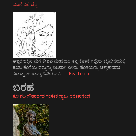
ಮಾಣಿ ಬರೆ ಬೆಪ್ಪ
ಈಶ್ವರ ಭಟ್ಟರ ಮಗ ಕೇಶವ ಮಾಣಿಯು ತನ್ನ ಕೊಳಕೆ ಗದ್ದೆಯ ಕಟ್ಟಪುಣಿಯಲ್ಲಿ
ಕೂತು ಕೊನೆಯ ದಮ್ಮನ್ನು ಬಲವಾಗಿ ಎಳೆದು ಹೊಗೆಯನ್ನು ಚಕ್ರಾಕಾರವಾಗಿ
ಬಿಡುತ್ತಾ ತುಂಡನ್ನು ಕೆಸರಿಗೆ ಎಸೆದ.…
Read more…
ಬರಹ
ಕೋಮು ಸೌಹಾರ್ದದ ಸಂಕೇತ ಸ್ವಾಮಿ ವಿವೇಕಾನಂದ