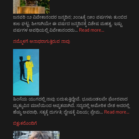
ಜನವರಿ ೧೨ ವಿವೇಕಾನಂದರ ಜನ್ಮದಿನ; ೨೦೧೩ಕ್ಕೆ ೧೫೦ ವರ್ಷಗಳು ತುಂಬಿದ
ಕಾಲ ಘಟ್ಟ. ಹೀಗಾಗಿಯೇ ಈ ವರ್ಷದ ಜನ್ಮದಿನಕ್ಕೆ ವಿಶೇಷ ಮಹತ್ವ. ಇಷ್ಟು
ವರ್ಷಗಳ ಅವಧಿಯಲ್ಲಿ ವಿವೇಕಾನಂದರು…
Read more…
ನಮ್ಮೊಳಗೆ ಅನಾಥರಾಗುತ್ತಿರುವ ನಾವು
ಹಿಂಸೆಯ ಯುಗದಲ್ಲಿ ನಾವು ಬದುಕುತ್ತಿದ್ದೇವೆ. ಭೂಮಂಡಲವೇ ಘೋರವಾದ
ಮೃತ್ಯುವಿನ ಮಾಲೆಯಿಂದ ಆವೃತವಾಗಿದೆ. ಸದ್ಯದಲ್ಲಿ ಅಮೇರಿಕ ದೇಶ ಅದರಲ್ಲಿ
ಹೆಚ್ಚು ಅಪರಾಧಿ. ಸತ್ಯಕ್ಕೆ ದುರ್ಗತಿ; ದ್ವೇಷಕ್ಕೆ ವಿಜಯ; ಪ್ರೇಮ…
Read more…
ಬಿಕ್ಷುಕರೊಂದಿಗೆ