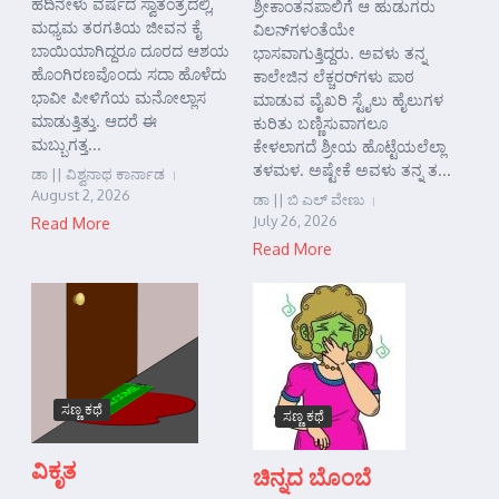
ಹದಿನೇಳು ವರ್ಷದ ಸ್ವಾತಂತ್ರದಲ್ಲಿ,
ಶ್ರೀಕಾಂತನಪಾಲಿಗೆ ಆ ಹುಡುಗರು
ಮಧ್ಯಮ ತರಗತಿಯ ಜೀವನ ಕೈ
ವಿಲನ್‌ಗಳಂತೆಯೇ
ಬಾಯಿಯಾಗಿದ್ದರೂ ದೂರದ ಆಶಯ
ಭಾಸವಾಗುತ್ತಿದ್ದರು. ಅವಳು ತನ್ನ
ಹೊಂಗಿರಣವೊಂದು ಸದಾ ಹೊಳೆದು
ಕಾಲೇಜಿನ ಲೆಕ್ಚರರ್‌ಗಳು ಪಾಠ
ಭಾವೀ ಪೀಳಿಗೆಯ ಮನೋಲ್ಲಾಸ
ಮಾಡುವ ವೈಖರಿ ಸ್ಟೈಲು ಹೈಲುಗಳ
ಮಾಡುತ್ತಿತ್ತು. ಆದರೆ ಈ
ಕುರಿತು ಬಣ್ಣಿಸುವಾಗಲೂ
ಮಬ್ಬುಗತ್ತ...
ಕೇಳಲಾಗದೆ ಶ್ರೀಯ ಹೊಟ್ಟೆಯಲೆಲ್ಲಾ
ತಳಮಳ. ಅಷ್ಟೇಕೆ ಅವಳು ತನ್ನ ತ...
ಡಾ || ವಿಶ್ವನಾಥ ಕಾರ್ನಾಡ
August 2, 2026
ಡಾ || ಬಿ ಎಲ್ ವೇಣು
July 26, 2026
Read More
Read More
ಸಣ್ಣ ಕಥೆ
ಸಣ್ಣ ಕಥೆ
ವಿಕೃತ
ಚಿನ್ನದ ಬೊಂಬೆ