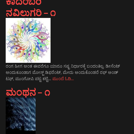
ಕಾದಂಬರಿ
ನವಿಲುಗರಿ – ೧
ರಂಗ ಹೀಗ ಅಂತ ಈವರೆಗೂ ಯಾರೂ ಸಷ್ಟ ನಿರ್ಧಾರಕ್ಕೆ ಬಂದಂತಿಲ್ಲ. ಡೀಸೆಂಟ್
ಅಂದುಕೂಂಡಾಗ ಮೋಸ್ಟ್‌ ಡಿಫರೆಂಟ್‌, ಮೇದು ಅಂದುಕೊಂಡರೆ ರಫ್ ಅಂಡ್
ಟಫ್, ಮುಂಗೋಪಿ ಪಟ್ಟ ಕಟ್ಟಿ…
ಮುಂದೆ ಓದಿ…
ಮಂಥನ – ೧