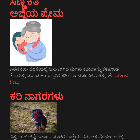
ಸಣ್ಣ ಕತೆ
ಅಜ್ಜಿಯ ಪ್ರೇಮ
ಎರಡನೆಯ ಹೆರಿಗೆಯಲ್ಲಿ ಅಸು ನೀಗಿದ ಮಗಳು ಕಮಲಳನ್ನು ಕಳಕೊಂಡ
ತೊಂಬತ್ತು ವರ್ಷದ ಜಯಮ್ಮನಿಗೆ ಸಹಿಸಲಾಗದ ಸಂಕಟವಾಗಿತ್ತು. ಹೆ…
ಮುಂದೆ
ಓದಿ…
→
ಕರಿ ನಾಗರಗಳು
ಚಿತ್ರ: ಆಂಬರ್‍ ಕ್ಲೇ ಇಶಾಂ ನಮಾಜಿಗೆ (ರಾತ್ರೆಯ ನಮಾಜು) ಮೊದಲು ಅರಬ್ಬಿ