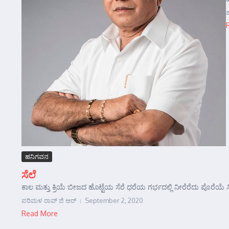
ಶ
ಹನಿಗವನ
ಸೆಲೆ
ಕಾಲ ಮತ್ತು ಕ್ರಿಯೆ ಬೀಜದ ಹೊಟ್ಟೆಯ ಸೆರೆ ಧರೆಯ ಗರ್ಭದಲ್ಲಿ ನೀರೆರೆದು ಪೊರೆಯೆ
ಪರಿಮಳ ರಾವ್ ಜಿ ಆರ್‍
September 2, 2020
Read More