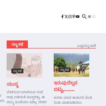
ಸಣ್ಣ ಕಥೆ
ಎಲ್ಲವನ್ನೂ ಕಾಣಿ
ಸಣ್ಣ ಕಥೆ
ಸಣ್ಣ ಕಥೆ
ಇರುವುದೆಲ್ಲವ
ಯುದ್ಧ
ಬಿಟ್ಟು………
ಬೆಳಕಿನಿಂದ ಜಗಜಗಿಸುವ ಸಂಜೆ
ದ
ರಾವು ಬಡಿದಂತೆ ಮಬ್ಬಾಗಿತ್ತು. ಈ
ಅವಳು ಯಾವ ಹುಡುಗರ ಜೊತ
ಹಾಗು
ಮಬ್ಬು ಹಿಂದೆಂದೂ ಇದಿಲ್ಲ. ದೇಶದ
ನಿಂತು ಮಾತನಾಡಿದರೂ