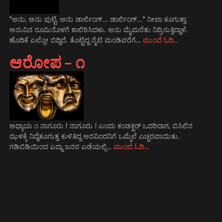
"ಅನು, ಅನು ಪುಟ್ಟಿ, ಅನು ಡಾರ್ಲಿಂಗ್... ಡಾರ್ಲಿಂಗ್..." ನೀಲಾ ಕೂಗುತ್ತಾ
ಅನುವಿನ ರೂಮಿನೊಳಗೆ ಕಾಲಿರಿಸಿದಳು. ಅನು ಮೈಮರೆತು ನಿದ್ರಿಸುತ್ತಿದ್ದಾಳೆ.
ಹೊದಿಕೆ ಎಲ್ಲೋ ಬಿದ್ದಿದೆ. ತೊಟ್ಟಿದ್ದ ನೈಟಿ ಮಂಡಿವರೆಗೆ…
ಮುಂದೆ ಓದಿ…
ಆರೋಪ – ೧
ಅಧ್ಯಾಯ ೧ ನಾಗೂರು ! ನಾಗೂರು ! ಎಂದು ಕಂಡಕ್ಟರ್ ಒದರಿದಾಗ, ಬಿಸಿಲಿನ
ಝಳಕ್ಕೆ ನಿದ್ದೆತೂಗುತ್ತ ಕುಳಿತಿದ್ದ ಅರವಿಂದನಿಗೆ ಒಮ್ಮೆಲೆ ಎಚ್ಚರವಾಯಿತು.
ಗಡಿಬಿಡಿಯಿಂದ ಎದ್ದು ಜನರ ಎಡೆಯಲ್ಲಿ…
ಮುಂದೆ ಓದಿ…