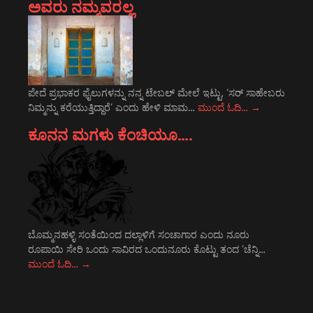
ಅವರು ನಮ್ಮವರಲ್ಲ
ಪೇದೆ ಪ್ರಭಾಕರ ಫೈಲುಗಳನ್ನು ನನ್ನ ಟೇಬಲ್ ಮೇಲೆ ಇಟ್ಟು, ‘ಸರ್ ಸಾಹೇಬರು
ನಿಮ್ಮನ್ನು ಕರೆಯುತ್ತಿದ್ದಾರೆ’ ಎಂದು ಹೇಳಿ ಮಾಮ…
ಮುಂದೆ ಓದಿ…
→
ಕೂನನ ಮಗಳು ಕೆಂಚಿಯೂ….
ಬೊಮ್ಮನಹಳ್ಳಿ ಸಂತೆಯಿಂದ ದಲ್ಲಾಳಿಗೆ ಸಂಚಾಗಾರ ಎಂದು ನೂರು
ರೂಪಾಯಿ ಸೇರಿ ಒಂದು ಸಾವಿರದ ಒಂದುನೂರು ಕೊಟ್ಟು ತಂದ ’ಚೆನ್ನಿ…
ಮುಂದೆ ಓದಿ…
→