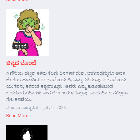
ಸಣ್ಣ ಕಥೆ
ಚಿನ್ನದ ಬೊಂಬೆ
೧ ಗೌರಿಯ ಹಬ್ಬವು ಕಳೆದು ಕೆಲವು ದಿನಗಳಾಗಿದ್ದುವು. ಭಾಗೀರಥಮ್ಮನೂ ಅವಳ
ಜೊತೆಯ ಹುಡುಗಿಯರೂ ಒಂದೊಂದು ದಿನವನ್ನು ಕಳೆಯುವುದೂ ಒಂದೊಂದು
ಯುಗವನ್ನು ಕಳೆದಂತೆ ಕಷ್ಟವಾಗಿದ್ದಿತು. ಅವರು ಎಷ್ಟು ಕುತೂಹಲದಿಂದ
ಬಯಸಿದರೂ ದಿನಗಳು ಬೇಗ ಬೇಗ ಉರುಳಲೊಲ್ಲವು. ಒಂದು ದಿನ ಅವರೆಲ್ಲರೂ
ಸೇರಿ ಕವಡೆಯ...
ವೆಂಕಟರಾಮಯ್ಯ ಸಿ ಕೆ
July 12, 2026
Read More