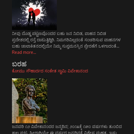
ನೀವು ದೊಡ್ಡ ಪಟ್ಟಣವೊಂದರ ಬಹು ಜನ ನಿಬಿಡ, ವಾಹನ ನಿಬಿಡ
ಪ್ರದೇಶದಲ್ಲಿ ರಸ್ತೆ ದಾಟುತ್ತಿದ್ದಿರಿ. ನಿಮಗರಿವಿಲ್ಲದಂತೆ ಸಂಚರಿಸುವ ವಾಹನಗಳ
ಬಹು ಚಾಲಾಕಿತನದಲ್ಲಿಯೇ ನಿಮ್ಮ ಸುಪ್ತಮನಸ್ಸಿನ ಪ್ರೇರಣೆಗೆ ಒಳಗಾದಂತೆ…
Read more…
ಬರಹ
ಕೋಮು ಸೌಹಾರ್ದದ ಸಂಕೇತ ಸ್ವಾಮಿ ವಿವೇಕಾನಂದ
ಜನವರಿ ೧೨ ವಿವೇಕಾನಂದರ ಜನ್ಮದಿನ; ೨೦೧೩ಕ್ಕೆ ೧೫೦ ವರ್ಷಗಳು ತುಂಬಿದ
ಕಾಲ ಘಟ್ಟ. ಹೀಗಾಗಿಯೇ ಈ ವರ್ಷದ ಜನ್ಮದಿನಕ್ಕೆ ವಿಶೇಷ ಮಹತ್ವ. ಇಷ್ಟು