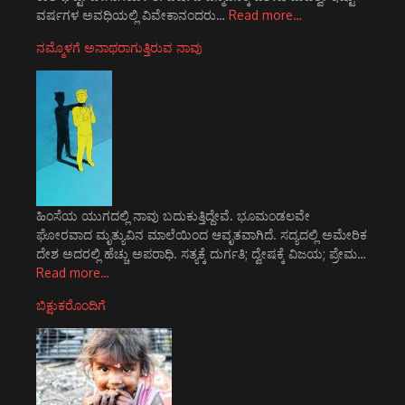
ವರ್ಷಗಳ ಅವಧಿಯಲ್ಲಿ ವಿವೇಕಾನಂದರು…
Read more…
ನಮ್ಮೊಳಗೆ ಅನಾಥರಾಗುತ್ತಿರುವ ನಾವು
ಹಿಂಸೆಯ ಯುಗದಲ್ಲಿ ನಾವು ಬದುಕುತ್ತಿದ್ದೇವೆ. ಭೂಮಂಡಲವೇ
ಘೋರವಾದ ಮೃತ್ಯುವಿನ ಮಾಲೆಯಿಂದ ಆವೃತವಾಗಿದೆ. ಸದ್ಯದಲ್ಲಿ ಅಮೇರಿಕ
ದೇಶ ಅದರಲ್ಲಿ ಹೆಚ್ಚು ಅಪರಾಧಿ. ಸತ್ಯಕ್ಕೆ ದುರ್ಗತಿ; ದ್ವೇಷಕ್ಕೆ ವಿಜಯ; ಪ್ರೇಮ…
Read more…
ಬಿಕ್ಷುಕರೊಂದಿಗೆ