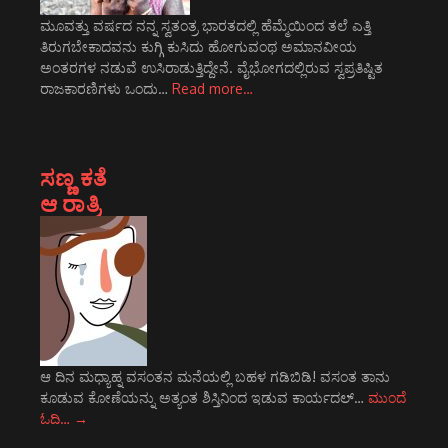
ಮೂವತ್ತು ವರ್ಷದ ನನ್ನ ಸ್ವತಂತ್ರ ಭಾರತದಲ್ಲಿ ಹೆಮ್ಮೆಯಿಂದ ತಲೆ ಎತ್ತಿ
ತಿರುಗಬೇಕಾದವನು ಕುಗ್ಗಿ ಕುಸಿದು ಹೋಗುವಂಥ ಅಮಾನವೀಯ
ಅಂತರಗಳ ನಡುವೆ ಉಸಿರಾಡುತ್ತಿದ್ದೇನೆ. ವೈಭೋಗದಲ್ಲಿರುವ ಸ್ವಪ್ರತಿಷ್ಟಿತ
ರಾಜಕಾರಣಿಗಳು ಒಂದು…
Read more…
ಸಣ್ಣ ಕತೆ
ಆ ರಾತ್ರಿ
ಆ ದಿನ ಮಧ್ಯಾಹ್ನ ವಸಂತನ ಮನೆಯಲ್ಲಿ ಬಹಳ ಗಡಿಬಿಡಿ! ವಸಂತ ತಾನು
ಕೂಡುವ ಕೋಣೆಯನ್ನು ಅತ್ಯಂತ ಶಿಸ್ತಿನಿಂದ ಇಡುವ ಕಾರ್ಯದಲ್…
ಮುಂದೆ
ಓದಿ…
→