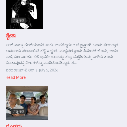
ಸಣ್ಣ ಕಥೆ
ಶ್ವೇತಾ
ಸಂಜೆ ನಾಲ್ಕು ಗಂಟೆಯಾದರೆ ಸಾಕು. ಅವರೆಲ್ಲರೂ ಒಬ್ಬೊಬ್ಬರಾಗಿ ಬಂದು ಸೇರುತ್ತಾರೆ.
ಅದೊಂದು ಪಂಚಾಯಿತಿ ಕಟ್ಟೆ ಇದ್ದಂತೆ. ಮಧ್ಯದಲ್ಲೊಂದು ಸಿಮೆಂಟ್ ಬೆಂಚು, ಅದರ
ಎಡ, ಬಲ ಎರಡೂ ಕಡೆ ಇವರೇ ಒಂದಷ್ಟು ಕಲ್ಲು ಚಪ್ಪಡಿಗಳನ್ನು ಎಳೆದು ತಂದು
ಕೊಡುವುದಕ್ಕೆ ಪೀಠಗಳನ್ನು ಮಾಡಿಕೊಂಡಿದ್ದಾರೆ. ಸ...
ವರದರಾಜನ್ ಟಿ ಆರ್
July 5, 2026
Read More
ಸಣ್ಣ ಕಥೆ
ದೊಡ್ಡದು