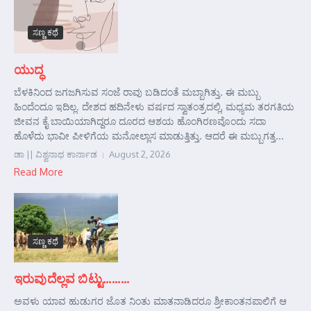
ಸಣ್ಣ ಕಥೆ
ಯುದ್ಧ
ಬೆಳಕಿನಿಂದ ಜಗಜಗಿಸುವ ಸಂಜೆ ರಾವು ಬಡಿದಂತೆ ಮಬ್ಬಾಗಿತ್ತು. ಈ ಮಬ್ಬು
ಹಿಂದೆಂದೂ ಇದಿಲ್ಲ. ದೇಶದ ಹದಿನೇಳು ವರ್ಷದ ಸ್ವಾತಂತ್ರದಲ್ಲಿ, ಮಧ್ಯಮ ತರಗತಿಯ
ಜೀವನ ಕೈ ಬಾಯಿಯಾಗಿದ್ದರೂ ದೂರದ ಆಶಯ ಹೊಂಗಿರಣವೊಂದು ಸದಾ
ಹೊಳೆದು ಭಾವೀ ಪೀಳಿಗೆಯ ಮನೋಲ್ಲಾಸ ಮಾಡುತ್ತಿತ್ತು. ಆದರೆ ಈ ಮಬ್ಬುಗತ್ತ...
ಡಾ || ವಿಶ್ವನಾಥ ಕಾರ್ನಾಡ
August 2, 2026
Read More
ಸಣ್ಣ ಕಥೆ
ಇರುವುದೆಲ್ಲವ ಬಿಟ್ಟು………
ಅವಳು ಯಾವ ಹುಡುಗರ ಜೊತ ನಿಂತು ಮಾತನಾಡಿದರೂ ಶ್ರೀಕಾಂತನಪಾಲಿಗೆ ಆ