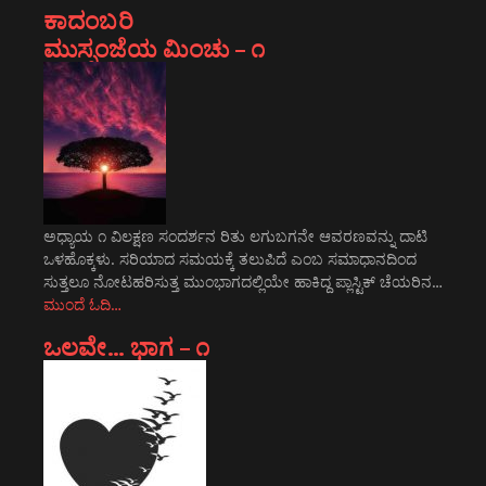
ಕಾದಂಬರಿ
ಮುಸ್ಸಂಜೆಯ ಮಿಂಚು – ೧
ಅಧ್ಯಾಯ ೧ ವಿಲಕ್ಷಣ ಸಂದರ್ಶನ ರಿತು ಲಗುಬಗನೇ ಆವರಣವನ್ನು ದಾಟಿ
ಒಳಹೊಕ್ಕಳು. ಸರಿಯಾದ ಸಮಯಕ್ಕೆ ತಲುಪಿದೆ ಎಂಬ ಸಮಾಧಾನದಿಂದ
ಸುತ್ತಲೂ ನೋಟಹರಿಸುತ್ತ ಮುಂಭಾಗದಲ್ಲಿಯೇ ಹಾಕಿದ್ದ ಪ್ಲಾಸ್ಟಿಕ್ ಚೆಯರಿನ…
ಮುಂದೆ ಓದಿ…
ಒಲವೇ… ಭಾಗ – ೧