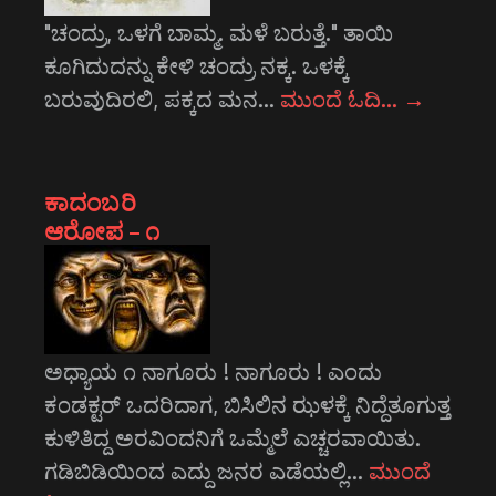
"ಚಂದ್ರು, ಒಳಗೆ ಬಾಮ್ಮ. ಮಳೆ ಬರುತ್ತೆ." ತಾಯಿ
ಕೂಗಿದುದನ್ನು ಕೇಳಿ ಚಂದ್ರು ನಕ್ಕ. ಒಳಕ್ಕೆ
ಬರುವುದಿರಲಿ, ಪಕ್ಕದ ಮನ…
ಮುಂದೆ ಓದಿ…
→
ಕಾದಂಬರಿ
ಆರೋಪ – ೧
ಅಧ್ಯಾಯ ೧ ನಾಗೂರು ! ನಾಗೂರು ! ಎಂದು
ಕಂಡಕ್ಟರ್ ಒದರಿದಾಗ, ಬಿಸಿಲಿನ ಝಳಕ್ಕೆ ನಿದ್ದೆತೂಗುತ್ತ
ಕುಳಿತಿದ್ದ ಅರವಿಂದನಿಗೆ ಒಮ್ಮೆಲೆ ಎಚ್ಚರವಾಯಿತು.
ಗಡಿಬಿಡಿಯಿಂದ ಎದ್ದು ಜನರ ಎಡೆಯಲ್ಲಿ…
ಮುಂದೆ