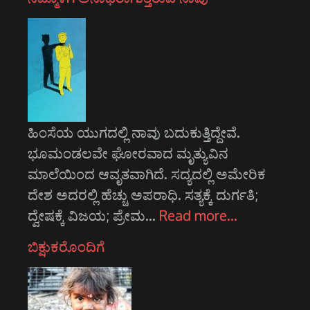
ಹಿಂಸೆಯ ಯುಗದಲ್ಲಿ ನಾವು ಬದುಕುತ್ತಿದ್ದೇವೆ.
ಭೂಮಂಡಲವೇ ಘೋರವಾದ ಮೃತ್ಯುವಿನ
ಮಾಲೆಯಿಂದ ಆವೃತವಾಗಿದೆ. ಸದ್ಯದಲ್ಲಿ ಅಮೇರಿಕ
ದೇಶ ಅದರಲ್ಲಿ ಹೆಚ್ಚು ಅಪರಾಧಿ. ಸತ್ಯಕ್ಕೆ ದುರ್ಗತಿ;
ದ್ವೇಷಕ್ಕೆ ವಿಜಯ; ಪ್ರೇಮ…
Read more…
ಬಿಕ್ಷುಕರೊಂದಿಗೆ