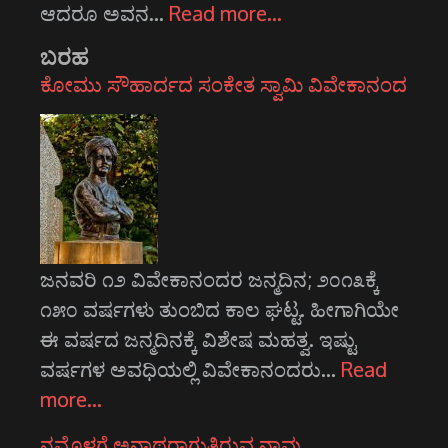
ಆದರೂ ಅವನ…
Read more…
ಬರಹ
ಕೋಮು ಸೌಹಾರ್ದದ ಸಂಕೇತ ಸ್ವಾಮಿ ವಿವೇಕಾನಂದ
ಜನವರಿ ೧೨ ವಿವೇಕಾನಂದರ ಜನ್ಮದಿನ; ೨೦೧೩ಕ್ಕೆ
೧೫೦ ವರ್ಷಗಳು ತುಂಬಿದ ಕಾಲ ಘಟ್ಟ. ಹೀಗಾಗಿಯೇ
ಈ ವರ್ಷದ ಜನ್ಮದಿನಕ್ಕೆ ವಿಶೇಷ ಮಹತ್ವ. ಇಷ್ಟು
ವರ್ಷಗಳ ಅವಧಿಯಲ್ಲಿ ವಿವೇಕಾನಂದರು…
Read
more…
ನಮ್ಮೊಳಗೆ ಅನಾಥರಾಗುತ್ತಿರುವ ನಾವು