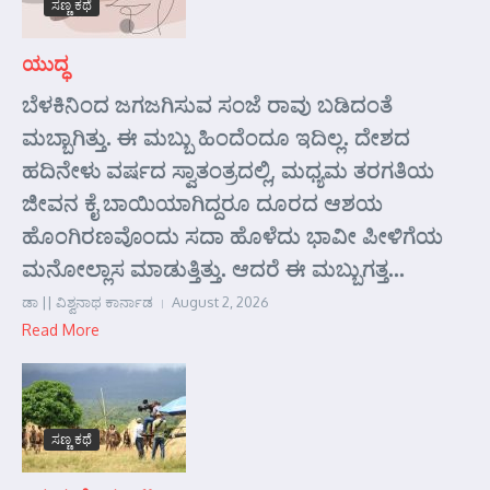
ಸಣ್ಣ ಕಥೆ
ಯುದ್ಧ
ಬೆಳಕಿನಿಂದ ಜಗಜಗಿಸುವ ಸಂಜೆ ರಾವು ಬಡಿದಂತೆ
ಮಬ್ಬಾಗಿತ್ತು. ಈ ಮಬ್ಬು ಹಿಂದೆಂದೂ ಇದಿಲ್ಲ. ದೇಶದ
ಹದಿನೇಳು ವರ್ಷದ ಸ್ವಾತಂತ್ರದಲ್ಲಿ, ಮಧ್ಯಮ ತರಗತಿಯ
ಜೀವನ ಕೈ ಬಾಯಿಯಾಗಿದ್ದರೂ ದೂರದ ಆಶಯ
ಹೊಂಗಿರಣವೊಂದು ಸದಾ ಹೊಳೆದು ಭಾವೀ ಪೀಳಿಗೆಯ
ಮನೋಲ್ಲಾಸ ಮಾಡುತ್ತಿತ್ತು. ಆದರೆ ಈ ಮಬ್ಬುಗತ್ತ...
ಡಾ || ವಿಶ್ವನಾಥ ಕಾರ್ನಾಡ
August 2, 2026
Read More
ಸಣ್ಣ ಕಥೆ