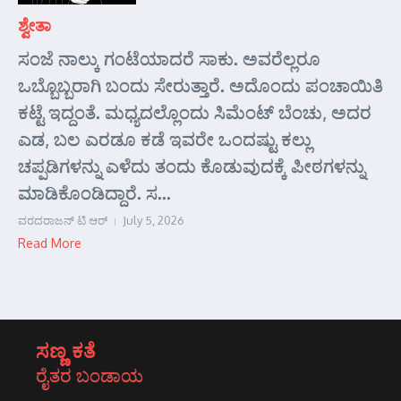
ಶ್ವೇತಾ
ಸಂಜೆ ನಾಲ್ಕು ಗಂಟೆಯಾದರೆ ಸಾಕು. ಅವರೆಲ್ಲರೂ
ಒಬ್ಬೊಬ್ಬರಾಗಿ ಬಂದು ಸೇರುತ್ತಾರೆ. ಅದೊಂದು ಪಂಚಾಯಿತಿ
ಕಟ್ಟೆ ಇದ್ದಂತೆ. ಮಧ್ಯದಲ್ಲೊಂದು ಸಿಮೆಂಟ್ ಬೆಂಚು, ಅದರ
ಎಡ, ಬಲ ಎರಡೂ ಕಡೆ ಇವರೇ ಒಂದಷ್ಟು ಕಲ್ಲು
ಚಪ್ಪಡಿಗಳನ್ನು ಎಳೆದು ತಂದು ಕೊಡುವುದಕ್ಕೆ ಪೀಠಗಳನ್ನು
ಮಾಡಿಕೊಂಡಿದ್ದಾರೆ. ಸ...
ವರದರಾಜನ್ ಟಿ ಆರ್
July 5, 2026
Read More
ಸಣ್ಣ ಕತೆ
ರೈತರ ಬಂಡಾಯ