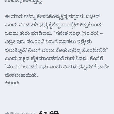
ಎಂದೆಲ್ಲಾ ಹೇಳುತ್ತಿದ್ದ.
ಈ ಮಾತುಗಳನ್ನು ಕೇಳಿಸಿಕೊಳ್ಳುತ್ತಿದ್ದ ನನ್ನವಳು ದಿಢೀರ್‍
ಎಂದು ಬಂದವಳೇ ನನ್ನ ಕೈಲಿದ್ದ ಪಾಂಪ್ಲೆಟ್ ಕಿತ್ತುಕೊಂಡು
ಓದಲು ಶುರು ಮಾಡಿದಳು. “ಗಣೇಶ ಸಂಘ (ಸಂ.ರಂ) –
ಏನ್ರೀ ಇದು ಸಂ.ರಂ.? ನಿಮಗೆ ಮಾಡಲು ಇನ್ನೇನು
ಬದುಕಿಲ್ಲವೆ? ನಿಮಗೆ ಚಂದಾ ಕೊಡುವುದಿಲ್ಲ ಹೊರಟುಬಿಡಿ”
ಎಂದು ಪಕ್ಷದ ಹೈಕಮಾಂಡ್‌ನಂತೆ ಗುಡುಗಿದಳು. ಕೊನೆಗೆ
`ಸಂ.ರಂ’ ಅಂದರೆ ಏನು ಎಂದು ವಿವರಿಸಿ ನನ್ನವಳಿಗೆ ನಾನೇ
ಹೇಳಬೇಕಾಯಿತು.
*****
Share this Article