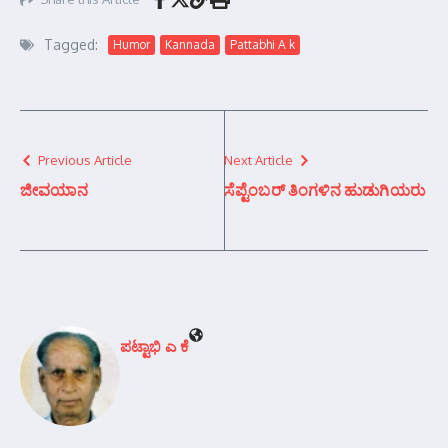
Tagged:
Humor
Kannada
Pattabhi A k
Previous Article
Next Article
ಜೀವಯಾನ
ಸೆಪ್ಟೆಂಬರ್ ತಿಂಗಳಿನ ಹುಡುಗಿಯರು
ಪಟ್ಟಾಭಿ ಎ ಕೆ