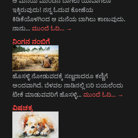
ಆ ಮನೆಯ ಮುಂದಿನ ಬಾಗಿಲು ಯಾವಾಗಲೂ
ಇಕ್ಕಿರುವುದು! ನನ್ನ ಓದುವ ಕೋಣೆಯ
ಕಿಡಿಕೆಯೊಳಗಿಂದ ಆ ಮನೆಯ ಬಾಗಿಲು ಕಾಣುವುದು.
ನಾನು…
ಮುಂದೆ ಓದಿ…
→
ನಿಂಗನ ನಂಬಿಗೆ
ಹೊಸಳ್ಳಿ ನೋಡುವದಕ್ಕೆ ಸಣ್ಣದಾದರೂ ಕಣ್ಣಿಗೆ
ಅಂದವಾಗಿದೆ. ಬೆಳವಲ ನಾಡಿನಲ್ಲಿ ಬರಿ ಬಯಲೆಂದು
ಟೀಕೆ ಮಾಡುವವರಿಗೆ ಹೊಸಳ್ಳಿ…
ಮುಂದೆ ಓದಿ…
→
ವಿಷಚಕ್ರ