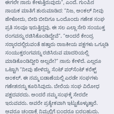
ಈಗಲೇ ನಾನು ಕೇಳುತ್ತಿರುವುದು”, ಎಂದೆ. ಗುಂಪಿನ
ನಾಯಕ ಮಾತಿಗೆ ಶುರುಮಾಡಿದ: “ನಿಜ, ಅಂಕಲ್ ನೀವು
ಹೇಳೋದು, ಬೀದಿ ಬೀದಿಗೂ ಒಂದೊಂದು ಗಣೇಶ ಸಂಘ
ಪ್ರತಿ ಸಲವೂ ಇರುತ್ತಿದ್ದವು. ಈ ಸಲ ಎಲ್ಲಾ ಸೇರಿ ಸಂಯುಕ್ತ
ರಂಗವನ್ನು ರಚಿಸಿಕೊಂಡಿದ್ದೇವೆ”. “ಅಂದರೆ ಕೇಂದ್ರ
ಸರ್‍ಕಾರದಲ್ಲಿರುವಂತೆ ಹತ್ತಾರು ರಾಜಕೀಯ ಪಕ್ಷಗಳು ಒಗ್ಗೂಡಿ
ಸಂಯುಕ್ತರಂಗವನ್ನು ರಚಿಸಿರುವ ಮಾದರಿಯಲ್ಲಿ
ಮಾಡಿಕೊಂಡಿದ್ದೀರಿ ಅಲ್ಲವೇ?” ನಾನು ಕೇಳಿದೆ. ಎಲ್ಲರೂ
ಒಟ್ಟಾಗಿ “ನೀವು ಹೇಳಿದ್ದು, ಸೆಂಟ್ ಪರ್‌ಸೆಂಟ್ ಕರೆಕ್ಟ್
ಅಂಕಲ್. ಈ ನಮ್ಮ ಬಡಾಣೆಯಲ್ಲಿ ಎರಡೇ ಸಂಘಗಳು
ಗಣೇಶನನ್ನು ಕೂರಿಸಿವುದು. ಬೇರೆಯ ಸಂಘ ವಿರೋಧ
ಪಕ್ಷದವರದು. ಅಂದರೆ ನಮ್ಮ ಸಂಘಕ್ಕೆ ಸೇರದೇ
ಇರುವವರು. ಅವರೇ ಪ್ರತ್ಯೇಕವಾಗಿ ಇಟ್ಟುಕೊಳ್ಳುತ್ತಾರೆ.
ಅವರೂ ಚಂದಾಕ್ಕೆ ನಿಮ್ಮಲ್ಲಿಗೆ ಬಂದರೂ ಬರಬಹುದು.