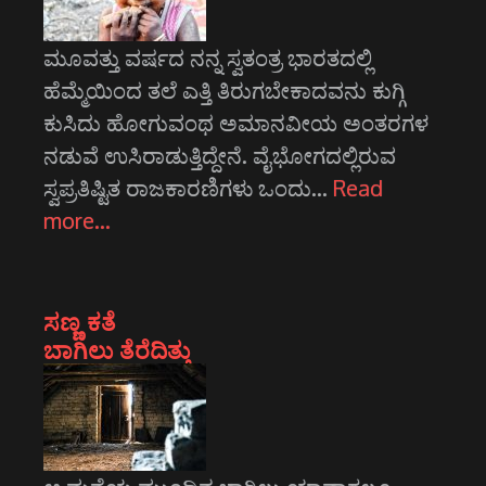
ಮೂವತ್ತು ವರ್ಷದ ನನ್ನ ಸ್ವತಂತ್ರ ಭಾರತದಲ್ಲಿ
ಹೆಮ್ಮೆಯಿಂದ ತಲೆ ಎತ್ತಿ ತಿರುಗಬೇಕಾದವನು ಕುಗ್ಗಿ
ಕುಸಿದು ಹೋಗುವಂಥ ಅಮಾನವೀಯ ಅಂತರಗಳ
ನಡುವೆ ಉಸಿರಾಡುತ್ತಿದ್ದೇನೆ. ವೈಭೋಗದಲ್ಲಿರುವ
ಸ್ವಪ್ರತಿಷ್ಟಿತ ರಾಜಕಾರಣಿಗಳು ಒಂದು…
Read
more…
ಸಣ್ಣ ಕತೆ
ಬಾಗಿಲು ತೆರೆದಿತ್ತು