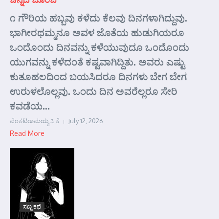
೧ ಗೌರಿಯ ಹಬ್ಬವು ಕಳೆದು ಕೆಲವು ದಿನಗಳಾಗಿದ್ದುವು.
ಭಾಗೀರಥಮ್ಮನೂ ಅವಳ ಜೊತೆಯ ಹುಡುಗಿಯರೂ
ಒಂದೊಂದು ದಿನವನ್ನು ಕಳೆಯುವುದೂ ಒಂದೊಂದು
ಯುಗವನ್ನು ಕಳೆದಂತೆ ಕಷ್ಟವಾಗಿದ್ದಿತು. ಅವರು ಎಷ್ಟು
ಕುತೂಹಲದಿಂದ ಬಯಸಿದರೂ ದಿನಗಳು ಬೇಗ ಬೇಗ
ಉರುಳಲೊಲ್ಲವು. ಒಂದು ದಿನ ಅವರೆಲ್ಲರೂ ಸೇರಿ
ಕವಡೆಯ...
ವೆಂಕಟರಾಮಯ್ಯ ಸಿ ಕೆ
July 12, 2026
Read More
ಸಣ್ಣ ಕಥೆ