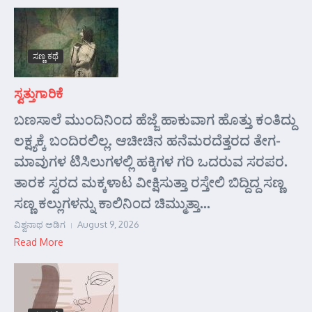
ಸಣ್ಣ ಕಥೆ
ಸ್ವತ್ತುಗಾರಿಕೆ
ಬಣಸಾಲೆ ಮುಂದಿನಿಂದ ಹೆಜ್ಜೆ ಹಾಕುವಾಗ ಹೊತ್ತು ಕಂತಿದ್ದು
ಲಕ್ಷ್ಯಕ್ಕೆ ಬಂದಿರಲಿಲ್ಲ. ಆಚೀಚಿನ ಹನೆಮರದೆತ್ತರದ ತೇಗ-
ಮಾವುಗಳ ಟಿಸಿಲುಗಳಲ್ಲಿ ಹಕ್ಕಿಗಳ ಗರಿ ಒದರುವ ಸರಪರ.
ತಾರಕ ಸ್ವರದ ಮಕ್ಕಳಾಟ ವೀಕ್ಷಿಸುತ್ತಾ ರಸ್ತೇಲಿ ಬಿದ್ದಿದ್ದ ಸಣ್ಣ
ಸಣ್ಣ ಕಲ್ಲುಗಳನ್ನು ಕಾಲಿನಿಂದ ಚಿಮ್ಮುತ್ತಾ...
ವಿಶ್ವನಾಥ ಅಡಿಗ
August 9, 2026
Read More