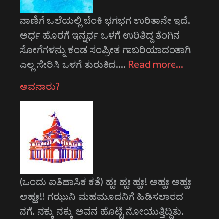
ನಾಣಿಗೆ ಒಲೆಯಲ್ಲಿ ಬೆಂಕಿ ಭಗಭಗ ಉರಿತಾನೇ ಇದೆ.
ಅರ್ಧ ಹೊರಗೆ ಇನ್ನರ್ಧ ಒಳಗೆ ಉರಿತಿದ್ದ ತೆಂಗಿನ
ಸೋಗೆಗಳನ್ನು ಕಂಡ ಸಂಪ್ರೀತ ಗಾಬರಿಯಾದಂತಾಗಿ
ಎಲ್ಲ ಸೇರಿಸಿ ಒಳಗೆ ತುರುಕಿದ.…
Read more…
ಅವನಾರು?
(ಒಂದು ಐತಿಹಾಸಿಕ ಕತೆ) ಹ್ಹಃ ಹ್ಹಃ ಹ್ಹಃ! ಅಹ್ಹಃ ಅಹ್ಹಃ
ಅಹ್ಹಃ!! ಗಝುನಿ ಮಹಮೂದನಿಗೆ ಹಿಡಿಸಲಾರದ
ನಗೆ. ನಕ್ಕು ನಕ್ಕು ಅವನ ಹೊಟ್ಟೆ ನೋಯುತ್ತಿದ್ದಿತು.