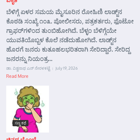
ಬೆಳಿಗ್ಗೆ ಏಳರ ಸಮಯ ಮೈಸೂರಿನ ರೋಹಿಣಿ ಲಾಡ್ಜ್‌ನ
ಕೊಠಡಿ ಸಂಖ್ಯೆ ೧೦೩. ಪೋಲೀಸರು, ಪತ್ರಕರ್ತರು, ಫೊಟೋ
ಗ್ರಾಫರ್‌ಗಳಿಂದ ತುಂಬಿಹೋಗಿದೆ. ಬೆಳ್ಳಂ ಬೆಳಿಗ್ಗೆಯೇ
ಯುವತಿಯೊಬ್ಬಳ ಕೊಲೆ ನಡೆದುಹೋಗಿದೆ. ಲಾಡ್ಜ್‌ನ
ಹೊರಗೆ ಜನರು ಕುತೂಹಲಭರಿತರಾಗಿ ಸೇರಿದ್ದಾರೆ. ಸೇರಿದ್ದ
ಜನರನ್ನು ನಿಯಂತ್ರ...
ಡಾ. ವಿಶ್ವನಾಥ ಎನ್ ನೇರಳಕಟ್ಟೆ
July 19, 2026
Read More
ಸಣ್ಣ ಕಥೆ
ಚಿನ್ನದ ಬೊಂಬೆ