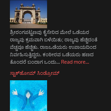
ಶ್ರೀರಂಗಪಟ್ಟಣವು ಕೈಸೇರಿದ ಮೇಲೆ ಒಡೆಯರ
ರಾಜ್ಯವು ಕ್ರಮವಾಗಿ ಬಳೆಯಿತು; ರಾಜ್ಯವು ಹೆಚ್ಚಿದಂತೆ
ವೆಚ್ಚವೂ ಹೆಚ್ಚಿತು. ರಾಜಒಡೆಯರು ಉಪಾಯದಿಂದ
ನಿರ್ವಹಿಸುತ್ತಿದ್ದರು. ಕಂಠೀರವ ಒಡೆಯರು ಹಣದ
ತೊಂದರೆ ಬಂದಾಗ ಒಂದು…
Read more…
ಸ್ಟಾಕ್‌ಹೋಮ್ ಸಿಂಡ್ರೋಮ್