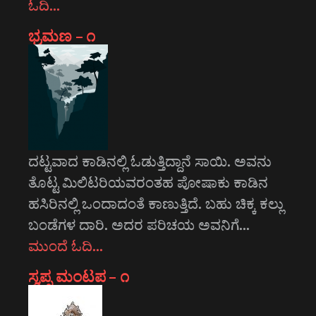
ಓದಿ…
ಭ್ರಮಣ – ೧
ದಟ್ಟವಾದ ಕಾಡಿನಲ್ಲಿ ಓಡುತ್ತಿದ್ದಾನೆ ಸಾಯಿ. ಅವನು
ತೊಟ್ಟ ಮಿಲಿಟರಿಯವರಂತಹ ಪೋಷಾಕು ಕಾಡಿನ
ಹಸಿರಿನಲ್ಲಿ ಒಂದಾದಂತೆ ಕಾಣುತ್ತಿದೆ. ಬಹು ಚಿಕ್ಕ ಕಲ್ಲು
ಬಂಡೆಗಳ ದಾರಿ. ಅದರ ಪರಿಚಯ ಅವನಿಗೆ…
ಮುಂದೆ ಓದಿ…
ಸ್ವಪ್ನ ಮಂಟಪ – ೧