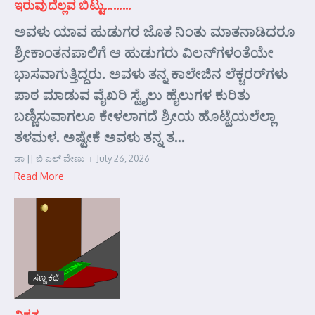
ಇರುವುದೆಲ್ಲವ ಬಿಟ್ಟು………
ಅವಳು ಯಾವ ಹುಡುಗರ ಜೊತ ನಿಂತು ಮಾತನಾಡಿದರೂ
ಶ್ರೀಕಾಂತನಪಾಲಿಗೆ ಆ ಹುಡುಗರು ವಿಲನ್‌ಗಳಂತೆಯೇ
ಭಾಸವಾಗುತ್ತಿದ್ದರು. ಅವಳು ತನ್ನ ಕಾಲೇಜಿನ ಲೆಕ್ಚರರ್‌ಗಳು
ಪಾಠ ಮಾಡುವ ವೈಖರಿ ಸ್ಟೈಲು ಹೈಲುಗಳ ಕುರಿತು
ಬಣ್ಣಿಸುವಾಗಲೂ ಕೇಳಲಾಗದೆ ಶ್ರೀಯ ಹೊಟ್ಟೆಯಲೆಲ್ಲಾ
ತಳಮಳ. ಅಷ್ಟೇಕೆ ಅವಳು ತನ್ನ ತ...
ಡಾ || ಬಿ ಎಲ್ ವೇಣು
July 26, 2026
Read More
ಸಣ್ಣ ಕಥೆ
ವಿಕೃತ