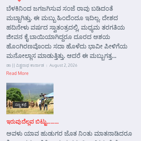
ಬೆಳಕಿನಿಂದ ಜಗಜಗಿಸುವ ಸಂಜೆ ರಾವು ಬಡಿದಂತೆ
ಮಬ್ಬಾಗಿತ್ತು. ಈ ಮಬ್ಬು ಹಿಂದೆಂದೂ ಇದಿಲ್ಲ. ದೇಶದ
ಹದಿನೇಳು ವರ್ಷದ ಸ್ವಾತಂತ್ರದಲ್ಲಿ, ಮಧ್ಯಮ ತರಗತಿಯ
ಜೀವನ ಕೈ ಬಾಯಿಯಾಗಿದ್ದರೂ ದೂರದ ಆಶಯ
ಹೊಂಗಿರಣವೊಂದು ಸದಾ ಹೊಳೆದು ಭಾವೀ ಪೀಳಿಗೆಯ
ಮನೋಲ್ಲಾಸ ಮಾಡುತ್ತಿತ್ತು. ಆದರೆ ಈ ಮಬ್ಬುಗತ್ತ...
ಡಾ || ವಿಶ್ವನಾಥ ಕಾರ್ನಾಡ
August 2, 2026
Read More
ಸಣ್ಣ ಕಥೆ
ಇರುವುದೆಲ್ಲವ ಬಿಟ್ಟು………
ಅವಳು ಯಾವ ಹುಡುಗರ ಜೊತ ನಿಂತು ಮಾತನಾಡಿದರೂ