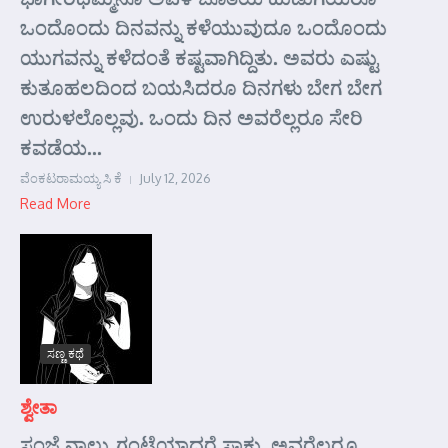
ಒಂದೊಂದು ದಿನವನ್ನು ಕಳೆಯುವುದೂ ಒಂದೊಂದು
ಯುಗವನ್ನು ಕಳೆದಂತೆ ಕಷ್ಟವಾಗಿದ್ದಿತು. ಅವರು ಎಷ್ಟು
ಕುತೂಹಲದಿಂದ ಬಯಸಿದರೂ ದಿನಗಳು ಬೇಗ ಬೇಗ
ಉರುಳಲೊಲ್ಲವು. ಒಂದು ದಿನ ಅವರೆಲ್ಲರೂ ಸೇರಿ
ಕವಡೆಯ...
ವೆಂಕಟರಾಮಯ್ಯ ಸಿ ಕೆ
July 12, 2026
Read More
ಸಣ್ಣ ಕಥೆ
ಶ್ವೇತಾ
ಸಂಜೆ ನಾಲ್ಕು ಗಂಟೆಯಾದರೆ ಸಾಕು. ಅವರೆಲ್ಲರೂ