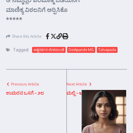
ಮಾಣಿಕ್ಯ ವಿಠಲನಿಗೆ ಅರ್‍ಪಿಸಿಕೊ
*****
Share this Article
Tagged:
ಆತ್ಮದರ್ಶನ-ದೇಶಪಾಂಡೆ
Deshpande MG
Tatvapada
Previous Article
Next Article
ಉಮರನ ಒಸಗೆ – ೨೮
ಮಲ್ಲಿ – ೬