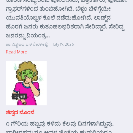
ಗ್ರಾಫರ್‌ಗಳಿಂದ ತುಂಬಿಹೋಗಿದೆ. ಬೆಳ್ಳಂ ಬೆಳಿಗ್ಗೆಯೇ
ಯುವತಿಯೊಬ್ಬಳ ಕೊಲೆ ನಡೆದುಹೋಗಿದೆ. ಲಾಡ್ಜ್‌ನ
ಹೊರಗೆ ಜನರು ಕುತೂಹಲಭರಿತರಾಗಿ ಸೇರಿದ್ದಾರೆ. ಸೇರಿದ್ದ
ಜನರನ್ನು ನಿಯಂತ್ರ...
ಡಾ. ವಿಶ್ವನಾಥ ಎನ್ ನೇರಳಕಟ್ಟೆ
July 19, 2026
Read More
ಸಣ್ಣ ಕಥೆ
ಚಿನ್ನದ ಬೊಂಬೆ
೧ ಗೌರಿಯ ಹಬ್ಬವು ಕಳೆದು ಕೆಲವು ದಿನಗಳಾಗಿದ್ದುವು.
ಭಾಗೀರಥಮ್ಮನೂ ಅವಳ ಜೊತೆಯ ಹುಡುಗಿಯರೂ