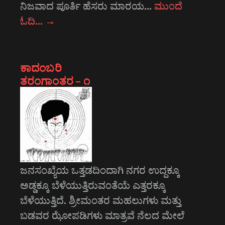
ನಿಜವಾದ ಪೂರ್ತಿ ಹೆಸರು ಮಾರಯ…
ಮುಂದೆ
ಓದಿ…
→
ಕಾದಂಬರಿ
ತರಂಗಾಂತರ – ೧
ಜನಸಂಖ್ಯೆಯ ಒತ್ತಡದಿಂದಾಗಿ ನಗರ ಉದ್ದಕ್ಕೂ
ಅಡ್ಡಕ್ಕೂ ಬೆಳೆಯುತ್ತಿರುವಂತೆಯೆ ಎತ್ತರಕ್ಕೂ
ಬೆಳೆಯುತ್ತಿದೆ. ಶ್ರೀಮಂತರ ಮಹಲುಗಳು ಮತ್ತು
ಬಡವರ ಝೋಪಡಿಗಳು ಮಾತ್ರವೆ ನೆಲದ ಮೇಲೆ