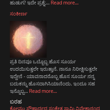
ಹುಡುಗ? ಇದೇ ಪ್ರಶ್ನೆ;…
Read more…
ಸಂಕೀರ್ಣ
ಪ್ರತಿ ದಿನವೂ ಒಬ್ಬೊಬ್ಬ ಹೊಸ ಸೂರ್ಯ
ಉದಯಿಸುತ್ತಲೇ ಇರುತ್ತಾನೆ. ನಾನೂ ನಿರೀಕ್ಷಿಸುತ್ತಲೇ
ಇದ್ದೇನೆ - ಯಾವನಾದರೊಬ್ಬ ಹೊಸ ಸೂರ್ಯ ನನ್ನ
ಬದುಕನ್ನು ಹೊಸದಾಗಿಸಿಯಾನೆಂದು. ಇಂದೂ ಸಹ
ಇನ್ನೊಬ್ಬ…
Read more…
ಬರಹ
ಕೋಮು ಸೌಹಾರ್ದದ ಸಂಕೇತ ಸ್ವಾಮಿ ವಿವೇಕಾನಂದ