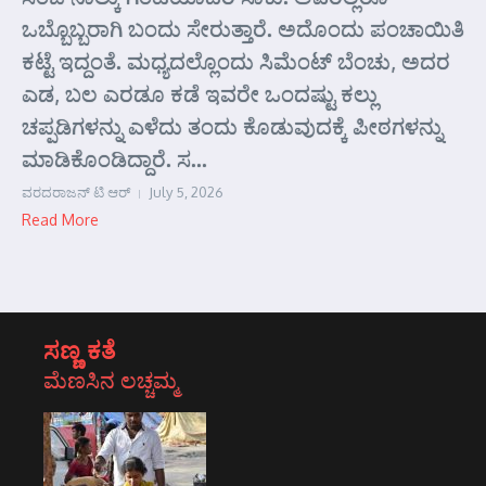
ಒಬ್ಬೊಬ್ಬರಾಗಿ ಬಂದು ಸೇರುತ್ತಾರೆ. ಅದೊಂದು ಪಂಚಾಯಿತಿ
ಕಟ್ಟೆ ಇದ್ದಂತೆ. ಮಧ್ಯದಲ್ಲೊಂದು ಸಿಮೆಂಟ್ ಬೆಂಚು, ಅದರ
ಎಡ, ಬಲ ಎರಡೂ ಕಡೆ ಇವರೇ ಒಂದಷ್ಟು ಕಲ್ಲು
ಚಪ್ಪಡಿಗಳನ್ನು ಎಳೆದು ತಂದು ಕೊಡುವುದಕ್ಕೆ ಪೀಠಗಳನ್ನು
ಮಾಡಿಕೊಂಡಿದ್ದಾರೆ. ಸ...
ವರದರಾಜನ್ ಟಿ ಆರ್
July 5, 2026
Read More
ಸಣ್ಣ ಕತೆ
ಮೆಣಸಿನ ಲಚ್ಚಮ್ಮ