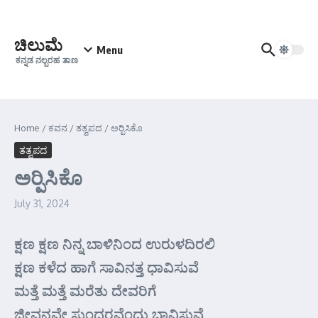
Skip to content
ಚಿಲುಮೆ
Menu
ಕನ್ನಡ ನಲ್ಬರಹ ತಾಣ
Home
/
ಕವನ
/
ತತ್ವಪದ
/
ಅರ್‍ಪಿಸಿಕೊ
ತತ್ವಪದ
ಅರ್‍ಪಿಸಿಕೊ
July 31, 2024
ಕ್ಷಣ ಕ್ಷಣ ನಿನ್ನ ಬಾಳಿನಿಂದ ಉರುಳದಿರಲಿ
ಕ್ಷಣ ಕಳೆದ ಹಾಗೆ ಸಾವಿನತ್ತ ಧಾವಿಸುವೆ
ಮತ್ತೆ ಮತ್ತೆ ಮರೆತು ದೇವರಿಗೆ
ಜೀವನವೇ ಸುಂದರವೆಂದು ಭಾವಿಸುವೆ