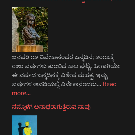
ಜನವರಿ ೧೨ ವಿವೇಕಾನಂದರ ಜನ್ಮದಿನ; ೨೦೧೩ಕ್ಕೆ
೧೫೦ ವರ್ಷಗಳು ತುಂಬಿದ ಕಾಲ ಘಟ್ಟ. ಹೀಗಾಗಿಯೇ
ಈ ವರ್ಷದ ಜನ್ಮದಿನಕ್ಕೆ ವಿಶೇಷ ಮಹತ್ವ. ಇಷ್ಟು
ವರ್ಷಗಳ ಅವಧಿಯಲ್ಲಿ ವಿವೇಕಾನಂದರು…
Read
more…
ನಮ್ಮೊಳಗೆ ಅನಾಥರಾಗುತ್ತಿರುವ ನಾವು