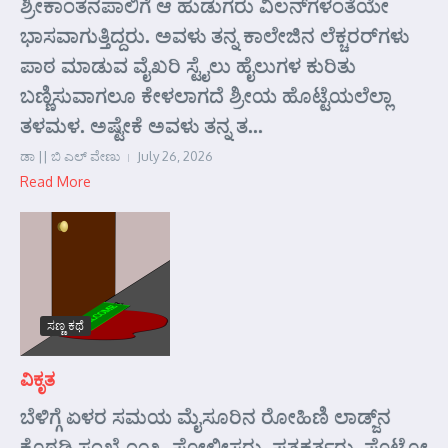
ಶ್ರೀಕಾಂತನಪಾಲಿಗೆ ಆ ಹುಡುಗರು ವಿಲನ್‌ಗಳಂತೆಯೇ
ಭಾಸವಾಗುತ್ತಿದ್ದರು. ಅವಳು ತನ್ನ ಕಾಲೇಜಿನ ಲೆಕ್ಚರರ್‌ಗಳು
ಪಾಠ ಮಾಡುವ ವೈಖರಿ ಸ್ಟೈಲು ಹೈಲುಗಳ ಕುರಿತು
ಬಣ್ಣಿಸುವಾಗಲೂ ಕೇಳಲಾಗದೆ ಶ್ರೀಯ ಹೊಟ್ಟೆಯಲೆಲ್ಲಾ
ತಳಮಳ. ಅಷ್ಟೇಕೆ ಅವಳು ತನ್ನ ತ...
ಡಾ || ಬಿ ಎಲ್ ವೇಣು
July 26, 2026
Read More
ಸಣ್ಣ ಕಥೆ
ವಿಕೃತ
ಬೆಳಿಗ್ಗೆ ಏಳರ ಸಮಯ ಮೈಸೂರಿನ ರೋಹಿಣಿ ಲಾಡ್ಜ್‌ನ
ಕೊಠಡಿ ಸಂಖ್ಯೆ ೧೦೩. ಪೋಲೀಸರು, ಪತ್ರಕರ್ತರು, ಫೊಟೋ