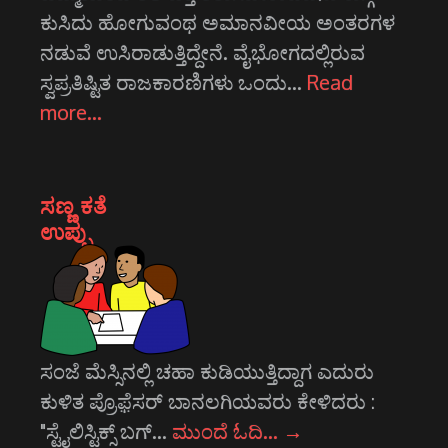
ಕುಸಿದು ಹೋಗುವಂಥ ಅಮಾನವೀಯ ಅಂತರಗಳ
ನಡುವೆ ಉಸಿರಾಡುತ್ತಿದ್ದೇನೆ. ವೈಭೋಗದಲ್ಲಿರುವ
ಸ್ವಪ್ರತಿಷ್ಟಿತ ರಾಜಕಾರಣಿಗಳು ಒಂದು…
Read
more…
ಸಣ್ಣ ಕತೆ
ಉಪ್ಪು
ಸಂಜೆ ಮೆಸ್ಸಿನಲ್ಲಿ ಚಹಾ ಕುಡಿಯುತ್ತಿದ್ದಾಗ ಎದುರು
ಕುಳಿತ ಪ್ರೊಫ಼ೆಸರ್ ಬಾನಲಗಿಯವರು ಕೇಳಿದರು :
"ಸ್ಟೈಲಿಸ್ಟಿಕ್ಸ್ ಬಗ್…
ಮುಂದೆ ಓದಿ…
→