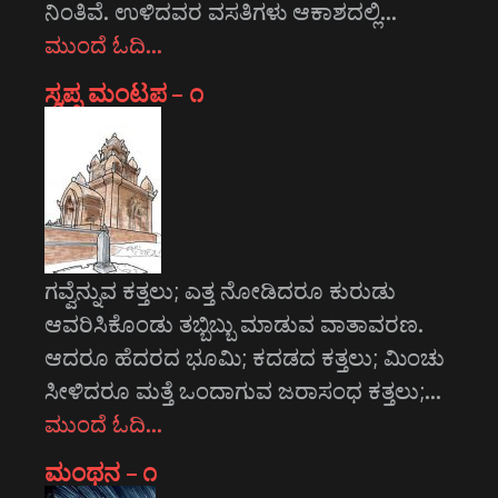
ನಿಂತಿವೆ. ಉಳಿದವರ ವಸತಿಗಳು ಆಕಾಶದಲ್ಲಿ…
ಮುಂದೆ ಓದಿ…
ಸ್ವಪ್ನ ಮಂಟಪ – ೧
ಗವ್ವೆನ್ನುವ ಕತ್ತಲು; ಎತ್ತ ನೋಡಿದರೂ ಕುರುಡು
ಆವರಿಸಿಕೊಂಡು ತಬ್ಬಿಬ್ಬು ಮಾಡುವ ವಾತಾವರಣ.
ಆದರೂ ಹೆದರದ ಭೂಮಿ; ಕದಡದ ಕತ್ತಲು; ಮಿಂಚು
ಸೀಳಿದರೂ ಮತ್ತೆ ಒಂದಾಗುವ ಜರಾಸಂಧ ಕತ್ತಲು;…
ಮುಂದೆ ಓದಿ…
ಮಂಥನ – ೧