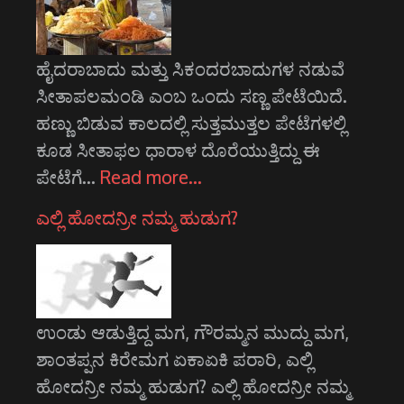
ಹೈದರಾಬಾದು ಮತ್ತು ಸಿಕಂದರಬಾದುಗಳ ನಡುವೆ
ಸೀತಾಪಲಮಂಡಿ ಎಂಬ ಒಂದು ಸಣ್ಣ ಪೇಟೆಯಿದೆ.
ಹಣ್ಣು ಬಿಡುವ ಕಾಲದಲ್ಲಿ ಸುತ್ತಮುತ್ತಲ ಪೇಟೆಗಳಲ್ಲಿ
ಕೂಡ ಸೀತಾಫಲ ಧಾರಾಳ ದೊರೆಯುತ್ತಿದ್ದು ಈ
ಪೇಟೆಗೆ…
Read more…
ಎಲ್ಲಿ ಹೋದನ್ರೀ ನಮ್ಮ ಹುಡುಗ?
ಉಂಡು ಆಡುತ್ತಿದ್ದ ಮಗ, ಗೌರಮ್ಮನ ಮುದ್ದು ಮಗ,
ಶಾಂತಪ್ಪನ ಕಿರೇಮಗ ಏಕಾ‌ಏಕಿ ಪರಾರಿ, ಎಲ್ಲಿ
ಹೋದನ್ರೀ ನಮ್ಮ ಹುಡುಗ? ಎಲ್ಲಿ ಹೋದನ್ರೀ ನಮ್ಮ