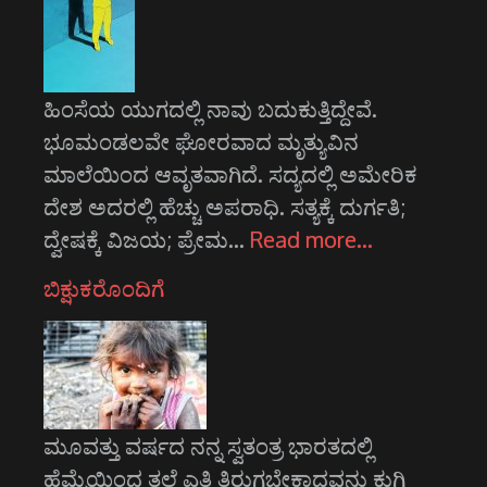
ಹಿಂಸೆಯ ಯುಗದಲ್ಲಿ ನಾವು ಬದುಕುತ್ತಿದ್ದೇವೆ.
ಭೂಮಂಡಲವೇ ಘೋರವಾದ ಮೃತ್ಯುವಿನ
ಮಾಲೆಯಿಂದ ಆವೃತವಾಗಿದೆ. ಸದ್ಯದಲ್ಲಿ ಅಮೇರಿಕ
ದೇಶ ಅದರಲ್ಲಿ ಹೆಚ್ಚು ಅಪರಾಧಿ. ಸತ್ಯಕ್ಕೆ ದುರ್ಗತಿ;
ದ್ವೇಷಕ್ಕೆ ವಿಜಯ; ಪ್ರೇಮ…
Read more…
ಬಿಕ್ಷುಕರೊಂದಿಗೆ
ಮೂವತ್ತು ವರ್ಷದ ನನ್ನ ಸ್ವತಂತ್ರ ಭಾರತದಲ್ಲಿ
ಹೆಮ್ಮೆಯಿಂದ ತಲೆ ಎತ್ತಿ ತಿರುಗಬೇಕಾದವನು ಕುಗ್ಗಿ