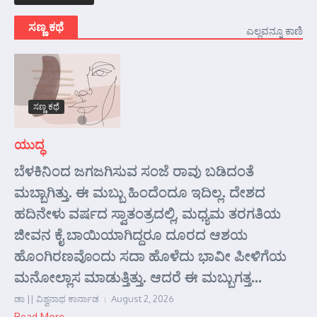
ಸಣ್ಣ ಕಥೆ
ಎಲ್ಲವನ್ನೂ ಕಾಣಿ
ಸಣ್ಣ ಕಥೆ
ಯುದ್ಧ
ಬೆಳಕಿನಿಂದ ಜಗಜಗಿಸುವ ಸಂಜೆ ರಾವು ಬಡಿದಂತೆ
ಮಬ್ಬಾಗಿತ್ತು. ಈ ಮಬ್ಬು ಹಿಂದೆಂದೂ ಇದಿಲ್ಲ. ದೇಶದ
ಹದಿನೇಳು ವರ್ಷದ ಸ್ವಾತಂತ್ರದಲ್ಲಿ, ಮಧ್ಯಮ ತರಗತಿಯ
ಜೀವನ ಕೈ ಬಾಯಿಯಾಗಿದ್ದರೂ ದೂರದ ಆಶಯ
ಹೊಂಗಿರಣವೊಂದು ಸದಾ ಹೊಳೆದು ಭಾವೀ ಪೀಳಿಗೆಯ
ಮನೋಲ್ಲಾಸ ಮಾಡುತ್ತಿತ್ತು. ಆದರೆ ಈ ಮಬ್ಬುಗತ್ತ...
ಡಾ || ವಿಶ್ವನಾಥ ಕಾರ್ನಾಡ
August 2, 2026
Read More