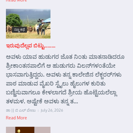
ಸಣ್ಣ ಕಥೆ
ಇರುವುದೆಲ್ಲವ ಬಿಟ್ಟು………
ಅವಳು ಯಾವ ಹುಡುಗರ ಜೊತ ನಿಂತು ಮಾತನಾಡಿದರೂ
ಶ್ರೀಕಾಂತನಪಾಲಿಗೆ ಆ ಹುಡುಗರು ವಿಲನ್‌ಗಳಂತೆಯೇ
ಭಾಸವಾಗುತ್ತಿದ್ದರು. ಅವಳು ತನ್ನ ಕಾಲೇಜಿನ ಲೆಕ್ಚರರ್‌ಗಳು
ಪಾಠ ಮಾಡುವ ವೈಖರಿ ಸ್ಟೈಲು ಹೈಲುಗಳ ಕುರಿತು
ಬಣ್ಣಿಸುವಾಗಲೂ ಕೇಳಲಾಗದೆ ಶ್ರೀಯ ಹೊಟ್ಟೆಯಲೆಲ್ಲಾ
ತಳಮಳ. ಅಷ್ಟೇಕೆ ಅವಳು ತನ್ನ ತ...
ಡಾ || ಬಿ ಎಲ್ ವೇಣು
July 26, 2026
Read More