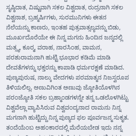
ಸೃಷ್ಠಿದಾತ, ವಿಷ್ಣುವಾಗಿ ಸಕಲ ವಿಶ್ವದಾತ, ರುದ್ರನಾಗಿ ಸಕಲ
ವಿಶ್ವನಾಶ, ಬ್ರಹ್ಮರ್ಷಿಗಳು, ಸುರಮುನಿಗಳು ಈತನ
ನೆಲೆಯನ್ನು ಕಾಣರು, ಇಂತಹ ಪುತ್ರವಾತ್ಸಲ್ಯವನ್ನು ಬಿಡು,
ಮೂರ್ಖದೊರೆಯೇ ಈ ನಿನ್ನ ಮಗನು ಹಿಂದಿನ ಜನ್ಮದಲ್ಲಿ
ಮತ್ಸ್ಯ, ಕೂರ್‍ಮ, ವರಾಹ, ನಾರಸಿಂಹ, ವಾಮನ,
ಪರಶುರಾಮನಾಗಿ ಹುಟ್ಟಿ ಭೂಭಾರ ಕಡಿಮೆ ಮಾಡಿ
ದೇವತೆಗಳನ್ನು ಭಕ್ತರನ್ನು ಕಾಪಾಡಿ ಧರ್ಮರಕ್ಷಣೆ ಮಾಡಿದ.
ಪುಣ್ಯಪುರುಷ, ನಾಲ್ಕು ವೇದಗಳು ಪರಮಾತ್ಮನ ನಿಜಸ್ವರೂಪ
ತಿಳಿಯಲಿಲ್ಲ. ಅಣುವಿಗಿಂತ ಅಣುವು ಜ್ಯೋತಿಯೊಳಗಿನ
ಪರಂಜ್ಯೋತಿ ಸಕಲ ಬ್ರಹ್ಮಾಂಡಗಳನ್ನೇ ತನ್ನ ಒಡಲೊಳಗಿಟ್ಟು
ವಿಶ್ವವೆಲ್ಲಾ ವ್ಯಾಪಿಸಿರುವ ವಿಶ್ವವಂದ್ಯನಾದ ರಾಮನು ನಿನ್ನ
ಮಗನಾಗಿ ಹುಟ್ಟಿದ್ದು ನಿನ್ನ ಪುಣ್ಯದ ಫಲ ಪೂರ್ವಜನ್ಮ ಸುಕೃತ.
ತಂದೆಯೆಂಬ ಅಹಂಕಾರದಲ್ಲಿ ಮೆರೆಯಬೇಡ ಇದು ನನ್ನ