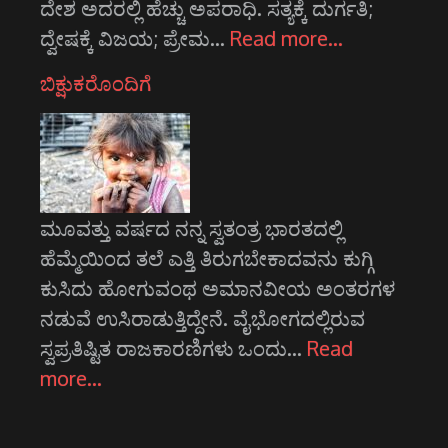
ದೇಶ ಅದರಲ್ಲಿ ಹೆಚ್ಚು ಅಪರಾಧಿ. ಸತ್ಯಕ್ಕೆ ದುರ್ಗತಿ;
ದ್ವೇಷಕ್ಕೆ ವಿಜಯ; ಪ್ರೇಮ…
Read more…
ಬಿಕ್ಷುಕರೊಂದಿಗೆ
ಮೂವತ್ತು ವರ್ಷದ ನನ್ನ ಸ್ವತಂತ್ರ ಭಾರತದಲ್ಲಿ
ಹೆಮ್ಮೆಯಿಂದ ತಲೆ ಎತ್ತಿ ತಿರುಗಬೇಕಾದವನು ಕುಗ್ಗಿ
ಕುಸಿದು ಹೋಗುವಂಥ ಅಮಾನವೀಯ ಅಂತರಗಳ
ನಡುವೆ ಉಸಿರಾಡುತ್ತಿದ್ದೇನೆ. ವೈಭೋಗದಲ್ಲಿರುವ
ಸ್ವಪ್ರತಿಷ್ಟಿತ ರಾಜಕಾರಣಿಗಳು ಒಂದು…
Read
more…