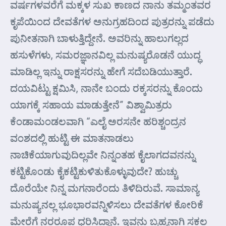
ವರ್ಷಗಳವರೆಗೆ ಮಕ್ಕಳ ಸುಖ ಕಾಣದ ನಾನು ತಮ್ಮಂತವರ
ಕೃಪೆಯಿಂದ ದೇವತೆಗಳ ಅನುಗ್ರಹದಿಂದ ಪುತ್ರರನ್ನು ಪಡೆದು
ಪುನೀತನಾಗಿ ಬಾಳುತ್ತಿದ್ದೇನೆ. ಅವರಿನ್ನು ಹಾಲುಗಲ್ಲದ
ಹಸುಳೆಗಳು, ಸಮರಜ್ಞಾನವಿಲ್ಲ ಮನುಷ್ಯರೊಡನೆ ಯುದ್ಧ
ಮಾಡಿಲ್ಲ ಇನ್ನು ರಾಕ್ಷಸರನ್ನು ಹೇಗೆ ಸದೆಬಡಿಯುತ್ತಾರೆ.
ದಯವಿಟ್ಟು ಕ್ಷಮಿಸಿ, ನಾನೇ ಬಂದು ರಕ್ಕಸರನ್ನು ಕೊಂದು
ಯಾಗಕ್ಕೆ ಸಹಾಯ ಮಾಡುತ್ತೇನೆ” ವಿಶ್ವಾಮಿತ್ರರು
ಕೆಂಡಾಮಂಡಲವಾಗಿ “ಎಲೈ ಅರಸನೇ ಹರಿಶ್ಚಂದ್ರನ
ವಂಶದಲ್ಲಿ ಹುಟ್ಟಿ ಈ ಮಾತನಾಡಲು
ನಾಚಿಕೆಯಾಗುವುದಿಲ್ಲವೇ ನಿನ್ನಂತಹ ಕೈಲಾಗದವನನ್ನು
ಕಟ್ಟಿಕೊಂಡು ಕೈಕಟ್ಟಿಕುಳಿತುಕೊಳ್ಳುವುದೇ? ಹುಚ್ಚು
ದೊರೆಯೇ ನಿನ್ನ ಮಗನಾರೆಂದು ತಿಳಿದಿರುವೆ. ಸಾಮಾನ್ಯ
ಮನುಷ್ಯನಲ್ಲ ಭೂಭಾರವನ್ನಿಳಿಸಲು ದೇವತೆಗಳ ಕೋರಿಕೆ
ಮೇರೆಗೆ ನರರೂಪ ಧರಿಸಿದ್ದಾನೆ. ಇವನು ಬ್ರಹ್ಮನಾಗಿ ಸಕಲ