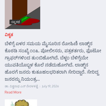
ಸಣ್ಣ ಕಥೆ
ವಿಕೃತ
ಬೆಳಿಗ್ಗೆ ಏಳರ ಸಮಯ ಮೈಸೂರಿನ ರೋಹಿಣಿ ಲಾಡ್ಜ್‌ನ
ಕೊಠಡಿ ಸಂಖ್ಯೆ ೧೦೩. ಪೋಲೀಸರು, ಪತ್ರಕರ್ತರು, ಫೊಟೋ
ಗ್ರಾಫರ್‌ಗಳಿಂದ ತುಂಬಿಹೋಗಿದೆ. ಬೆಳ್ಳಂ ಬೆಳಿಗ್ಗೆಯೇ
ಯುವತಿಯೊಬ್ಬಳ ಕೊಲೆ ನಡೆದುಹೋಗಿದೆ. ಲಾಡ್ಜ್‌ನ
ಹೊರಗೆ ಜನರು ಕುತೂಹಲಭರಿತರಾಗಿ ಸೇರಿದ್ದಾರೆ. ಸೇರಿದ್ದ
ಜನರನ್ನು ನಿಯಂತ್ರ...
ಡಾ. ವಿಶ್ವನಾಥ ಎನ್ ನೇರಳಕಟ್ಟೆ
July 19, 2026
Read More