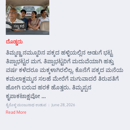
ಸಣ್ಣ ಕಥೆ
ದೊಡ್ಡದು
ತಿಮ್ಮಣ್ಣ ನಮ್ಮೂರಿನ ಪಕ್ಕದ ಹಳ್ಳಿಯಲ್ಲಿನ ಅಡುಗೆ ಭಟ್ಟ
ತಿಪ್ಪಾಭಟ್ಟರ ಮಗ. ತಿಪ್ಪಾಭಟ್ಟರಿಗೆ ಮದುವೆಯಾಗಿ ಹತ್ತು
ವರ್ಷ ಕಳೆದರೂ ಮಕ್ಕಳಾಗಿರಲಿಲ್ಲ. ಕೊನೆಗೆ ಪಕ್ಕದ ಮನೆಯ
ಕಮಲಾಕ್ಷಮ್ಮನ ಸಲಹೆ ಮೇರೆಗೆ ಮಗುವಾದರೆ ತಿರುಪತಿಗೆ
ಹೋಗಿ ಬರುವ ಹರಕೆ ಹೊತ್ತರು. ತಿಮ್ಮಪ್ಪನ
ಕೃಪಾಕಟಾಕ್ಷವೋ ...
ತೈರೊಳ್ಳಿ ಮಂಜುನಾಥ ಉಡುಪ
June 28, 2026
Read More