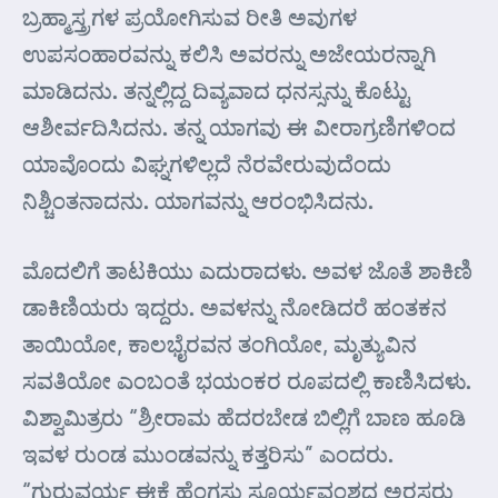
ಬ್ರಹ್ಮಾಸ್ತ್ರಗಳ ಪ್ರಯೋಗಿಸುವ ರೀತಿ ಅವುಗಳ
ಉಪಸಂಹಾರವನ್ನು ಕಲಿಸಿ ಅವರನ್ನು ಅಜೇಯರನ್ನಾಗಿ
ಮಾಡಿದನು. ತನ್ನಲ್ಲಿದ್ದ ದಿವ್ಯವಾದ ಧನಸ್ಸನ್ನು ಕೊಟ್ಟು
ಆಶೀರ್ವದಿಸಿದನು. ತನ್ನ ಯಾಗವು ಈ ವೀರಾಗ್ರಣಿಗಳಿಂದ
ಯಾವೊಂದು ವಿಘ್ನಗಳಿಲ್ಲದೆ ನೆರವೇರುವುದೆಂದು
ನಿಶ್ಚಿಂತನಾದನು. ಯಾಗವನ್ನು ಆರಂಭಿಸಿದನು.
ಮೊದಲಿಗೆ ತಾಟಕಿಯು ಎದುರಾದಳು. ಅವಳ ಜೊತೆ ಶಾಕಿಣಿ
ಡಾಕಿಣಿಯರು ಇದ್ದರು. ಅವಳನ್ನು ನೋಡಿದರೆ ಹಂತಕನ
ತಾಯಿಯೋ, ಕಾಲಭೈರವನ ತಂಗಿಯೋ, ಮೃತ್ಯುವಿನ
ಸವತಿಯೋ ಎಂಬಂತೆ ಭಯಂಕರ ರೂಪದಲ್ಲಿ ಕಾಣಿಸಿದಳು.
ವಿಶ್ವಾಮಿತ್ರರು “ಶ್ರೀರಾಮ ಹೆದರಬೇಡ ಬಿಲ್ಲಿಗೆ ಬಾಣ ಹೂಡಿ
ಇವಳ ರುಂಡ ಮುಂಡವನ್ನು ಕತ್ತರಿಸು” ಎಂದರು.
“ಗುರುವರ್ಯ ಈಕೆ ಹೆಂಗಸು ಸೂರ್ಯವಂಶದ ಅರಸರು