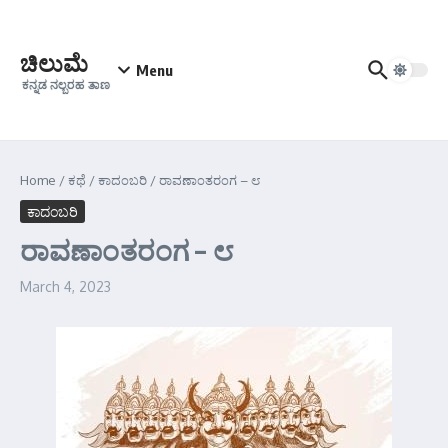
Skip to content
ಚಿಲುಮೆ
Menu
ಕನ್ನಡ ನಲ್ಬರಹ ತಾಣ
Home
/
ಕಥೆ
/
ಕಾದಂಬರಿ
/
ರಾವಣಾಂತರಂಗ – ೮
ಕಾದಂಬರಿ
ರಾವಣಾಂತರಂಗ – ೮
March 4, 2023