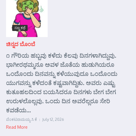
ಸಣ್ಣ ಕಥೆ
ಚಿನ್ನದ ಬೊಂಬೆ
೧ ಗೌರಿಯ ಹಬ್ಬವು ಕಳೆದು ಕೆಲವು ದಿನಗಳಾಗಿದ್ದುವು.
ಭಾಗೀರಥಮ್ಮನೂ ಅವಳ ಜೊತೆಯ ಹುಡುಗಿಯರೂ
ಒಂದೊಂದು ದಿನವನ್ನು ಕಳೆಯುವುದೂ ಒಂದೊಂದು
ಯುಗವನ್ನು ಕಳೆದಂತೆ ಕಷ್ಟವಾಗಿದ್ದಿತು. ಅವರು ಎಷ್ಟು
ಕುತೂಹಲದಿಂದ ಬಯಸಿದರೂ ದಿನಗಳು ಬೇಗ ಬೇಗ
ಉರುಳಲೊಲ್ಲವು. ಒಂದು ದಿನ ಅವರೆಲ್ಲರೂ ಸೇರಿ
ಕವಡೆಯ...
ವೆಂಕಟರಾಮಯ್ಯ ಸಿ ಕೆ
July 12, 2026
Read More