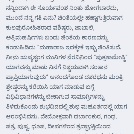
ನನ್ನಿಂದಾಗಿ ಈ ಸೂರ್ಯವಂಶ ನಿಂತು ಹೋಗಬಾರದು,
ಮುಂದೆ ನನ್ನ ಗತಿ ಏನು? ಚಿಂತೆಯಲ್ಲೇ ಹಣ್ಣಾಗುತ್ತಿರುವಾಗ
ಕುಲಪುರೋಹಿತರಾದ ವಶಿಷ್ಠರು, ಜಾಬಾಲಿ,
ಅತ್ರಿಮಹರ್ಷಿಗಳು ಬಂದು ಚಿಂತೆಯ ಕಾರಣವನ್ನು
ಕಂಡುಹಿಡಿದು “ಮಹಾರಾಜ ಇದಕ್ಕೇಕೆ ಇಷ್ಟು ಚಿಂತಿಸುವೆ.
ನೀನು ಋಷ್ಯಶೃಂಗ ಮುನಿಗಳ ನೆರವಿನಿಂದ “ಪುತ್ರಕಾಮೇಷ್ಠಿ”
ಯಾಗವನ್ನು ಮಾಡು ನಿನಗೆ ನಿಶ್ಚಯವಾಗಿ ಸಂತಾನ
ಪ್ರಾಪ್ತಿಯಾಗುವುದು” ಆನಂದಗೊಂಡ ದಶರಥನು ಮಂತ್ರಿ
ಶ್ರೇಷ್ಠರನ್ನು ಕರೆಯಿಸಿ ಯಾಗ ಮಾಡುವ ಬಗ್ಗೆ
ವಿಧಿವಿಧಾನಗಳನ್ನು ಬೇಕಾಗುವ ಸಾಮಾಗ್ರಿಗಳನ್ನು
ತಿಳಿದುಕೊಂಡು ಶುಭದಿನದಲ್ಲಿ ಶುಭ ಮಹೂರ್ತದಲ್ಲಿ ಯಾಗ
ಆರಂಭಿಸಿದನು. ವೇದೋಕ್ತವಾಗಿ ದರ್ಬಾಂಕುರ, ಗಂಧ,
ಪತ್ರ, ಪುಷ್ಪ, ಧೂಪ, ದೀಪಗಳಿಂದ ಶ್ರದ್ಧಾಭಕ್ತಿಯಿಂದ