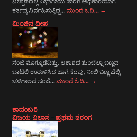
ನಿಲ್ದಾಣದಲ್ಲಿ ವಿಭಾಗೀಯ ಸಾರಿಗೆ ಅಧಿಕಾರಿಯಾಗಿ
ಕರ್ತವ್ಯ ನಿರ್ವಹಿಸುತ್ತಿದ್ದ…
ಮುಂದೆ ಓದಿ…
→
ಮಿಂಚಿನ ದೀಪ
ಸಂಜೆ ಮೊಗ್ಗೂಡೆದಿತ್ತು. ಆಕಾಶದ ತುಂಬೆಲ್ಲಾ ಬಣ್ಣದ
ಬಾಟಲಿ ಉರುಳಿಸಿದ ಹಾಗೆ ಕೆಂಪು, ನೀಲಿ ಬಣ್ಣ ಚೆಲ್ಲಿ,
ಚಳಿಗಾಲದ ಸಂಜೆ…
ಮುಂದೆ ಓದಿ…
→
ಕಾದಂಬರಿ
ವಿಜಯ ವಿಲಾಸ – ಪ್ರಥಮ ತರಂಗ