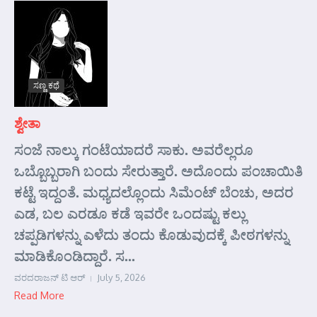
ಸಣ್ಣ ಕಥೆ
ಶ್ವೇತಾ
ಸಂಜೆ ನಾಲ್ಕು ಗಂಟೆಯಾದರೆ ಸಾಕು. ಅವರೆಲ್ಲರೂ
ಒಬ್ಬೊಬ್ಬರಾಗಿ ಬಂದು ಸೇರುತ್ತಾರೆ. ಅದೊಂದು ಪಂಚಾಯಿತಿ
ಕಟ್ಟೆ ಇದ್ದಂತೆ. ಮಧ್ಯದಲ್ಲೊಂದು ಸಿಮೆಂಟ್ ಬೆಂಚು, ಅದರ
ಎಡ, ಬಲ ಎರಡೂ ಕಡೆ ಇವರೇ ಒಂದಷ್ಟು ಕಲ್ಲು
ಚಪ್ಪಡಿಗಳನ್ನು ಎಳೆದು ತಂದು ಕೊಡುವುದಕ್ಕೆ ಪೀಠಗಳನ್ನು
ಮಾಡಿಕೊಂಡಿದ್ದಾರೆ. ಸ...
ವರದರಾಜನ್ ಟಿ ಆರ್
July 5, 2026
Read More