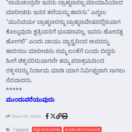
“ರಾಮಚಂದ್ರನೇ ಇವನು ಬ್ರಾಹ್ಮಣನಲ್ಲ ಮಾಯಾವಿಯಾದ
ಮಾರೀಚನು ಇವನ ತಲೆಯನ್ನು ಹಾರಿಸು” ಎನ್ನಲು
“ಮುನಿವರ್ಯ ಬ್ರಾಹ್ಮಣರನ್ನು ಬ್ರಾಹ್ಮಣವೇಷದಲ್ಲಿರುವಾಗ
ಕೊಲ್ಲುವುದು ಕ್ಷತ್ರಿಯರಿಗೆ ಭೂಷಣವಲ್ಲ. ಇವನು ಹೋದತ್ತ
ಹೋಗಲಿ” ಎಂದು ವಾಯು ವ್ಯಾಸ್ತ್ರದಿಂದ ಅವನನ್ನು
ಹಾರಿಸಲು ಮಾರೀಚನು ನಮ್ಮ ಲಂಕೆಗೆ ಬಂದು ಬಿದ್ದನು
ಹೀಗೆ ಚಿಕ್ಕವರಿರುವಾಗಲೇ ತಮ್ಮ ಪರಾಕ್ರಮದಿಂದ
ರಕ್ಕಸರನ್ನು ನಿರ್ನಾಮ ಮಾಡಿ ಯಾಗ ನಿರ್ವಿಘ್ನವಾಗಿ ಸಾಗಲು
ನೆರವಾದರು.
*****
ಮುಂದುವರೆಯುವುದು
Share this Article
Tagged:
ಕನ್ನಡ ಕಾದಂಬರಿಗಳು
ರಾವಣಾಂತರಂಗ ಕಾದಂಬರಿ