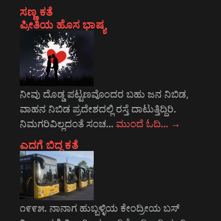
ಸಣ್ಣ ಕತೆ
ಪ್ರೀತಿಯ ಹೊಸ ಭಾಷ್ಯ
ನೀವು ದೊಡ್ಡ ಪಟ್ಟಣವೊಂದರ ಬಹು ಜನ ನಿಬಿಡ,
ವಾಹನ ನಿಬಿಡ ಪ್ರದೇಶದಲ್ಲಿ ರಸ್ತೆ ದಾಟುತ್ತಿದ್ದಿರಿ.
ನಿಮಗರಿವಿಲ್ಲದಂತೆ ಸಂಚ…
ಮುಂದೆ ಓದಿ…
→
ಎದಗೆ ಬಿದ್ದ ಕತೆ
೧೯೯೫. ನಾನಾಗ ಹುಬ್ಬಳ್ಳಿಯ ಕೇಂದ್ರೀಯ ಬಸ್