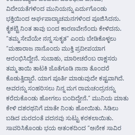
ವಿದೇಯತೆಗಳಿ೦ದ ಮುನಿಯನ್ನು ಎರ್ದುಗೊಂಡು
ಭಕ್ತಿಯಿಂದ ಅರ್ಘಪಾದ್ಯಾಚಮನಗಳಿಂದ ಪೂಜಿಸಿದನು.
ಕೈಕಟ್ಟಿ ನಿಂತ ತಾವು ಬಂದ ಕಾರಣವೇನೆಂದು ಕೇಳಿದನು.
“ತಮ್ಮ ಸೇವೆಯೇ ನನ್ನ ಸುಕೃತ” ಎಂದು ಬೇಡಿಕೊಳ್ಳಲು
“ಮಹಾರಾಜ ನಾನೊಂದು ಮುಕ್ತಿ ಪ್ರದೀಪಯಾಗ
ಆರಂಭಿಸಿದ್ದೇನೆ. ಸುಬಾಹು, ಮಾರೀಚರೆಂಬ ರಾಕ್ಷಸರು
ತಮ್ಮ ತಾಯಿ ತಾಟಕಿ ಜೊತೆಗೂಡಿ ನಾನಾ ತೊಂದರೆ
ಕೊಡುತ್ತಿದ್ದಾರೆ. ಯಾಗ ಪೂರ್ತಿ ಮಾಡುವುದೇ ಕಷ್ಟವಾಗಿದೆ.
ಅವರನ್ನು ಸಂಹರಿಸಲು ನಿನ್ನ ಮಗ ರಾಮಚಂದ್ರನನ್ನು
ಕರೆದುಕೊಂಡು ಹೋಗಲು ಬಂದಿದ್ದೇನೆ.” ಮುನಿಯ ಮಾತು
ಕೇಳಿ ದಶರಥನಿಗೆ ಮಾತೇ ನಿಂತು ಹೋಯಿತು. ಸಿಡಿಲು
ಬಡಿದ ಮರದಂತೆ ವದನವು ಸುಟ್ಟು ಕರಕಲಾಯಿತು.
ಸಾವರಿಸಿಕೊಂಡು ಭಯ ಆತಂಕದಿಂದ “ಅನೇಕ ಸಾವಿರ