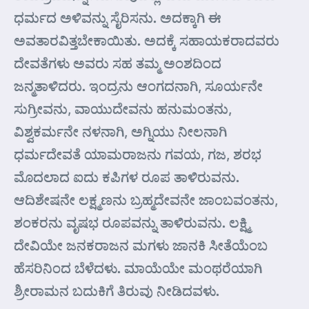
ಧರ್ಮದ ಅಳಿವನ್ನು ಸೈರಿಸನು. ಅದಕ್ಕಾಗಿ ಈ
ಅವತಾರವಿತ್ತಬೇಕಾಯಿತು. ಅದಕ್ಕೆ ಸಹಾಯಕರಾದವರು
ದೇವತೆಗಳು ಅವರು ಸಹ ತಮ್ಮ ಅಂಶದಿಂದ
ಜನ್ಮತಾಳಿದರು. ಇಂದ್ರನು ಆಂಗದನಾಗಿ, ಸೂರ್ಯನೇ
ಸುಗ್ರೀವನು, ವಾಯುದೇವನು ಹನುಮಂತನು,
ವಿಶ್ವಕರ್ಮನೇ ನಳನಾಗಿ, ಅಗ್ನಿಯು ನೀಲನಾಗಿ
ಧರ್ಮದೇವತೆ ಯಾಮರಾಜನು ಗವಯ, ಗಜ, ಶರಭ
ಮೊದಲಾದ ಐದು ಕಪಿಗಳ ರೂಪ ತಾಳಿರುವನು.
ಆದಿಶೇಷನೇ ಲಕ್ಷ್ಮಣನು ಬ್ರಹ್ಮದೇವನೇ ಜಾಂಬವಂತನು,
ಶಂಕರನು ವೃಷಭ ರೂಪವನ್ನು ತಾಳಿರುವನು. ಲಕ್ಷ್ಮಿ
ದೇವಿಯೇ ಜನಕರಾಜನ ಮಗಳು ಜಾನಕಿ ಸೀತೆಯೆಂಬ
ಹೆಸರಿನಿಂದ ಬೆಳೆದಳು. ಮಾಯೆಯೇ ಮಂಥರೆಯಾಗಿ
ಶ್ರೀರಾಮನ ಬದುಕಿಗೆ ತಿರುವು ನೀಡಿದವಳು.