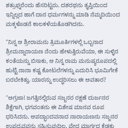
ಶತ್ರುಘ್ನರೆಂದು ಹೆಸರಿಟ್ಟರು. ದಶರಥನು ತೃಪ್ತಿಯಿಂದ
ಇನ್ನಿಲ್ಲದ ಹಾಗೆ ದಾನ ಧರ್ಮಗಳನ್ನು ಮಾಡಿ ನೆಮ್ಮದಿಯಿಂದ
ಮಕ್ಕಳೊಡನೆ ಕಾಲಕಳೆಯತೊಡಗಿದನು.
“ನಿನ್ನ ಆ ಶ್ರೀರಾಮನು ತ್ರಿಮೂರ್ತಿಗಳಲ್ಲಿ ಒಬ್ಬನಾದ
ಶ್ರೀಮನ್ನಾರಾಯಣ ನೆಂದು ಹೇಳುತ್ತಿರುವೆಯಾ, ಈ ಸುಳ್ಳಿನ
ಕಂತೆಯನ್ನು ಬಿಸಾಕು, ಆ ನಿನ್ನ ರಾಮ ಮನುಷ್ಯರೂಪದಲ್ಲಿ
ಹುಟ್ಟಿ ನಾನಾ ಕಷ್ಟ ಕೋಟಲೆಗಳನ್ನು ಎದುರಿಸಿ ಭೂಮಿಗೇಕೆ
ಬರಬೇಕಿತ್ತು. ಯಾರನ್ನು ಉದ್ಧರಿಸಲು ಈ ಅವತಾರ?
“ಅಗ್ರಜಾ! ಜಗತ್ತಿನಲ್ಲಿರುವ ಸಜ್ಜನರ ರಕ್ಷಣೆ ದುರ್ಜನರ
ಶಿಕ್ಷೆಗಾಗಿ, ಭಗವಂತನು ಈ ವಿಶೇಷ ಮಾನವ ರೂಪ
ಧರಿಸಿದನು. ಆಪದ್ಭಾಂದವನಾದ ನಾರಾಯಣನು ಸಜ್ಜನರ
ಉಪದ್ರವವನ್ನು ಸಹಿಸುವುದಿಲ್ಲ. ವೇದ ಮಾರ್ಗದ ಕೆಡಕು