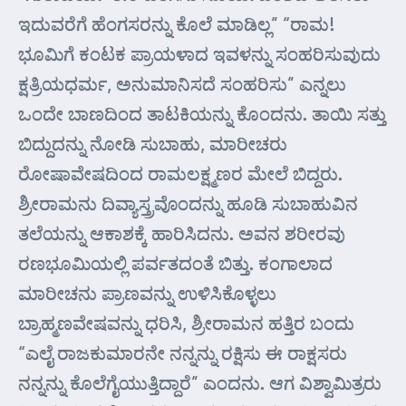
ಇದುವರೆಗೆ ಹೆಂಗಸರನ್ನು ಕೊಲೆ ಮಾಡಿಲ್ಲ” “ರಾಮ!
ಭೂಮಿಗೆ ಕಂಟಕ ಪ್ರಾಯಳಾದ ಇವಳನ್ನು ಸಂಹರಿಸುವುದು
ಕ್ಷತ್ರಿಯಧರ್ಮ, ಅನುಮಾನಿಸದೆ ಸಂಹರಿಸು” ಎನ್ನಲು
ಒಂದೇ ಬಾಣದಿಂದ ತಾಟಕಿಯನ್ನು ಕೊಂದನು. ತಾಯಿ ಸತ್ತು
ಬಿದ್ದುದನ್ನು ನೋಡಿ ಸುಬಾಹು, ಮಾರೀಚರು
ರೋಷಾವೇಷದಿಂದ ರಾಮಲಕ್ಷ್ಮಣರ ಮೇಲೆ ಬಿದ್ದರು.
ಶ್ರೀರಾಮನು ದಿವ್ಯಾಸ್ತ್ರವೊಂದನ್ನು ಹೂಡಿ ಸುಬಾಹುವಿನ
ತಲೆಯನ್ನು ಆಕಾಶಕ್ಕೆ ಹಾರಿಸಿದನು. ಅವನ ಶರೀರವು
ರಣಭೂಮಿಯಲ್ಲಿ ಪರ್ವತದಂತೆ ಬಿತ್ತು. ಕಂಗಾಲಾದ
ಮಾರೀಚನು ಪ್ರಾಣವನ್ನು ಉಳಿಸಿಕೊಳ್ಳಲು
ಬ್ರಾಹ್ಮಣವೇಷವನ್ನು ಧರಿಸಿ, ಶ್ರೀರಾಮನ ಹತ್ತಿರ ಬಂದು
“ಎಲೈ ರಾಜಕುಮಾರನೇ ನನ್ನನ್ನು ರಕ್ಷಿಸು ಈ ರಾಕ್ಷಸರು
ನನ್ನನ್ನು ಕೊಲೆಗೈಯುತ್ತಿದ್ದಾರೆ” ಎಂದನು. ಆಗ ವಿಶ್ವಾಮಿತ್ರರು