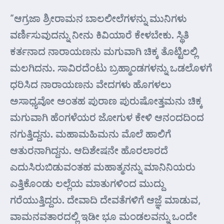
“ಆಗ್ರಜಾ ಶ್ರೀರಾಮನ ಬಾಲಲೀಲೆಗಳನ್ನು ಮುನಿಗಳು
ವರ್ಣಿಸುವುದನ್ನು ನೀನು ಕಿವಿಯಾರೆ ಕೇಳಬೇಕು. ಸ್ಥಿತಿ
ಕರ್ತನಾದ ನಾರಾಯಣನು ಮಗುವಾಗಿ ಚಿಕ್ಕ ತೊಟ್ಟಿಲಲ್ಲಿ
ಮಲಗಿದನು. ಸಾವಿರದೆಂಟು ಬ್ರಹ್ಮಾಂಡಗಳನ್ನು ಒಡಲೊಳಗೆ
ಧರಿಸಿದ ನಾರಾಯಣನು ವೇದಗಳು ಹೊಗಳಲು
ಅಸಾಧ್ಯವೋ ಅಂತಹ ಪುರಾಣ ಪುರುಷೋತ್ತಮನು ಚಿಕ್ಕ
ಮಗುವಾಗಿ ಹೆಂಗಳೆಯರ ಜೋಗುಳ ಕೇಳಿ ಆನಂದದಿಂದ
ನಗುತ್ತಿದ್ದನು. ಮಹಾಮಹಿಮನು ಮೊಲೆ ಹಾಲಿಗೆ
ಆತುರನಾಗಿದ್ದನು. ಆದಿಶೇಷನೇ ಹೊರಲಾರದೆ
ಎದುಸಿರುಬಿಡುವಂತಹ ಮಹಾತ್ಮನನ್ನು ಮಾನಿನಿಯರು
ಎತ್ತಿಕೊಂಡು ಲಲ್ಲೆಯ ಮಾತುಗಳಿಂದ ಮುದ್ದು
ಗರೆಯುತ್ತಿದ್ದರು. ದೇವಾದಿ ದೇವತೆಗಳಿಗೆ ಆಜ್ಞೆ ಮಾಡುವ,
ವಾಮನವತಾರದಲ್ಲಿ ಇಡೀ ಭೂ ಮಂಡಲವನ್ನು ಒಂದೇ