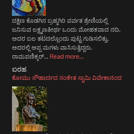
ದಕ್ಷಿಣ ಕೊಡಗಿನ ಬ್ರಹ್ಮಗಿರಿ ಪರ್ವತ ಶ್ರೇಣಿಯಲ್ಲಿ
ಜನಿಸುವ ಲಕ್ಷ್ಮಣತೀರ್ಥ ಒಂದು ಮೋಹಕವಾದ ನದಿ.
ಅದರ ಬಲ ತಟದಲ್ಲೊಂದು ಪುಟ್ಟ ಗುಡಿಸಲಿತ್ತು.
ಅದರಲ್ಲಿ ಅಪ್ಪ ಮಗಳು ವಾಸಿಸುತ್ತಿದ್ದರು.
ರಾಮಪಣಿಕ್ಕರ್‌…
Read more…
ಬರಹ
ಕೋಮು ಸೌಹಾರ್ದದ ಸಂಕೇತ ಸ್ವಾಮಿ ವಿವೇಕಾನಂದ