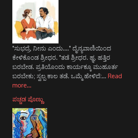
"ಸುಭದ್ರೆ, ನೀನು ಎಂದು...." ದೈನ್ಯವಾಣಿಯಿಂದ
ಕೇಳಿಕೊಂಡ ಶ್ರೀಧರ. "ತಡೆ ಶ್ರೀಧರ. ಹ್ಞ. ಹತ್ತಿರ
ಬರಬೇಡ. ಪ್ರತಿಯೊಂದು ಕಾರ್ಯಕ್ಕೂ ಮುಹೂರ್ತ
ಬರಬೇಕು; ಸ್ವಲ್ಪ ಕಾಲ ತಡೆ. ಒಮ್ಮೆ ಹೇಳಿದೆ:…
Read
more…
ಪಚ್ಚಡ ಪೊಣ್ಣು