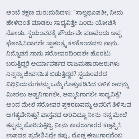
ಅಂಬೆ ತಕ್ಷಣ ಮರುನುಡಿದಳು: “ಸಾಲ್ವಭೂಪತೀ, ನೀನು
ಹೇಳಿದಂತೆ ಮಾಡಲು ಸಾಧ್ಯವಿತ್ತೇ ಎಂದು ಯೋಚಿಸಿ
ನೋಡು. ಸ್ವಯಂವರಕ್ಕೆ ಶೌರ್ಯವೇ ಪಣವೆಂದು ಅಪ್ಪ
ಘೋಷಿಸಿದಾಗಲೇ ಸ್ವಾತಂತ್ರ್ಯ ಕಳಕೊಂಡವಳು ನಾನು.
ನಿನ್ನೊಡನೆ ನಾನು ಸರೋವರದಿಂದಲೇ ಹೊರಟು
ಬರುತ್ತಿದ್ದರೆ ಆರ್ಯಾವರ್ತದ ರಾಜಮಹಾರಾಜರುಗಳು
ನಿನ್ನನ್ನು ಜೀವಸಹಿತ ಬಿಡುತ್ತಿದ್ದರೆ? ಸ್ವಯಂವರದ
ವಿಧಿನಿಯಮಗಳನ್ನು ಒಮ್ಮೆ ಗೊತ್ತುಪಡಿಸಿದ ಬಳಿಕ ಅದನ್ನು
ಮೀರಲು ಅಪ್ಪನಿಗಾಗಲೀ, ಅಮ್ಮನಿಗಾಗಲೀ ಸಾಧ್ಯವಿತ್ತೆ?
ಅಂದ ಮೇಲೆ ಸರೋವರ ಪ್ರಕರಣವನ್ನು ಅವರಿಗೆ ತಿಳಿಸುವ
ಅಗತ್ಯವೇನಿತ್ತು? ವಾಸ್ತವದ ಅರಿವಿದ್ದೂ ನೀನು ನನ್ನ ಮೇಲೆ
ತಪ್ಪನ್ನು ಹೊರಿಸುತ್ತಿದ್ದಿ. ನೀನು ಕಾವಲುಗಾರರ ಕಣ್ತಪ್ಪಿಸಿ
ಉಪವನ ಪ್ರವೇಶಿಸಿದ್ದೇ ತಪ್ಪು. ದೊಡ್ಡ ಈಜುಗಾರನೆಂಬ