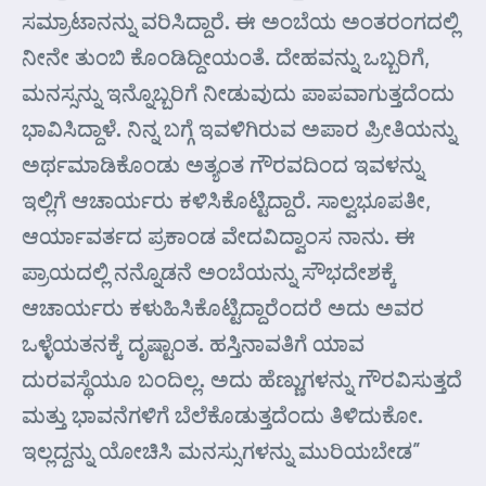
ಸಮ್ರಾಟಾನನ್ನು ವರಿಸಿದ್ದಾರೆ. ಈ ಅಂಬೆಯ ಅಂತರಂಗದಲ್ಲಿ
ನೀನೇ ತುಂಬಿ ಕೊಂಡಿದ್ದೀಯಂತೆ. ದೇಹವನ್ನು ಒಬ್ಬರಿಗೆ,
ಮನಸ್ಸನ್ನು ಇನ್ನೊಬ್ಬರಿಗೆ ನೀಡುವುದು ಪಾಪವಾಗುತ್ತದೆಂದು
ಭಾವಿಸಿದ್ದಾಳೆ. ನಿನ್ನ ಬಗ್ಗೆ ಇವಳಿಗಿರುವ ಅಪಾರ ಪ್ರೀತಿಯನ್ನು
ಅರ್ಥಮಾಡಿಕೊಂಡು ಅತ್ಯಂತ ಗೌರವದಿಂದ ಇವಳನ್ನು
ಇಲ್ಲಿಗೆ ಆಚಾರ್ಯರು ಕಳಿಸಿಕೊಟ್ಟಿದ್ದಾರೆ. ಸಾಲ್ವಭೂಪತೀ,
ಆರ್ಯಾವರ್ತದ ಪ್ರಕಾಂಡ ವೇದವಿದ್ವಾಂಸ ನಾನು. ಈ
ಪ್ರಾಯದಲ್ಲಿ ನನ್ನೊಡನೆ ಅಂಬೆಯನ್ನು ಸೌಭದೇಶಕ್ಕೆ
ಆಚಾರ್ಯರು ಕಳುಹಿಸಿಕೊಟ್ಟಿದ್ದಾರೆಂದರೆ ಅದು ಅವರ
ಒಳ್ಳೆಯತನಕ್ಕೆ ದೃಷ್ಟಾಂತ. ಹಸ್ತಿನಾವತಿಗೆ ಯಾವ
ದುರವಸ್ಥೆಯೂ ಬಂದಿಲ್ಲ. ಅದು ಹೆಣ್ಣುಗಳನ್ನು ಗೌರವಿಸುತ್ತದೆ
ಮತ್ತು ಭಾವನೆಗಳಿಗೆ ಬೆಲೆಕೊಡುತ್ತದೆಂದು ತಿಳಿದುಕೋ.
ಇಲ್ಲದ್ದನ್ನು ಯೋಚಿಸಿ ಮನಸ್ಸುಗಳನ್ನು ಮುರಿಯಬೇಡ”