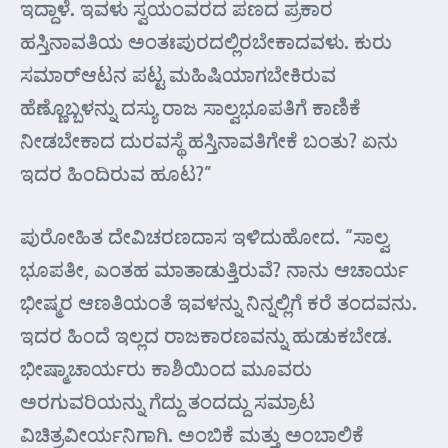
ಇದ್ದಾಳೆ. ಇವಳು ಸ್ವಯಂವರದ ಪಣದ ಪ್ರಕಾರ
ಹಸ್ತಿನಾವತಿಯ ಅಂತಃಪುರದಲ್ಲಿರಬೇಕಾದವಳು. ಕುರು
ಸಮಾರ್‍ಆಟನ ಪಟ್ಟ ಮಹಿಷಿಯಾಗಬೇಕಿರುವ
ಹೆಣ್ಣೊಬ್ಬಳನ್ನು ದಸ್ಯು ರಾಜ ಸಾಲ್ವಭೂಪತಿಗೆ ಕಾಣಿಕೆ
ನೀಡಬೇಕಾದ ದುರವಸ್ಥೆ ಹಸ್ತಿನಾವತಿಗೇಕೆ ಬಂತು? ಏನು
ಇದರ ಹಿಂದಿರುವ ಹೂಟ?”
ಪುರೋಹಿತ ದೇವಿಚರಣದಾಸ ಇಳಿದುಹೋದ. “ಸಾಲ್ವ
ಭೂಪತೀ, ಎಂತಹ ಮಾತಾಡುತ್ತಿರುವೆ? ನಾನು ಆಚಾರ್ಯ
ಭೀಷ್ಮರ ಆಣತಿಯಂತೆ ಇವಳನ್ನು ನಿನ್ನಲ್ಲಿಗೆ ಕರೆ ತಂದವನು.
ಇದರ ಹಿಂದೆ ಇಲ್ಲದ ರಾಜಕಾರಣವನ್ನು ಹುಡುಕಬೇಡ.
ಭೀಷ್ಮಾಚಾರ್ಯರು ಕಾಶಿಯಿಂದ ಮೂವರು
ಅರಗುವರಿಯನ್ನು ಗೆದ್ದು ತಂದದ್ದು ಸಮ್ರಾಟ
ವಿಚಿತ್ರವೀರ್ಯನಿಗಾಗಿ. ಅಂಬಿಕೆ ಮತ್ತು ಅಂಬಾಲಿಕೆ