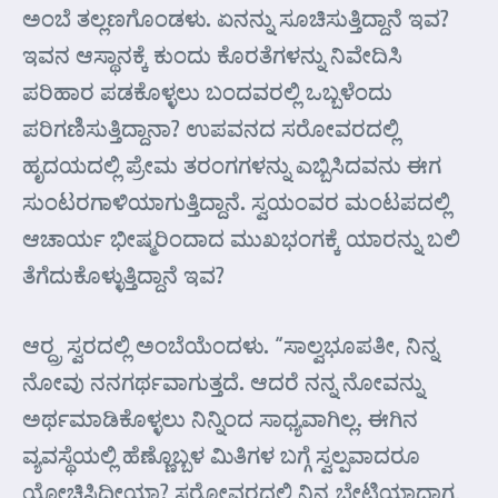
ಅಂಬೆ ತಲ್ಲಣಗೊಂಡಳು. ಏನನ್ನು ಸೂಚಿಸುತ್ತಿದ್ದಾನೆ ಇವ?
ಇವನ ಆಸ್ಥಾನಕ್ಕೆ ಕುಂದು ಕೊರತೆಗಳನ್ನು ನಿವೇದಿಸಿ
ಪರಿಹಾರ ಪಡಕೊಳ್ಳಲು ಬಂದವರಲ್ಲಿ ಒಬ್ಬಳೆಂದು
ಪರಿಗಣಿಸುತ್ತಿದ್ದಾನಾ? ಉಪವನದ ಸರೋವರದಲ್ಲಿ
ಹೃದಯದಲ್ಲಿ ಪ್ರೇಮ ತರಂಗಗಳನ್ನು ಎಬ್ಬಿಸಿದವನು ಈಗ
ಸುಂಟರಗಾಳಿಯಾಗುತ್ತಿದ್ದಾನೆ. ಸ್ವಯಂವರ ಮಂಟಪದಲ್ಲಿ
ಆಚಾರ್ಯ ಭೀಷ್ಮರಿಂದಾದ ಮುಖಭಂಗಕ್ಕೆ ಯಾರನ್ನು ಬಲಿ
ತೆಗೆದುಕೊಳ್ಳುತ್ತಿದ್ದಾನೆ ಇವ?
ಆರ್‍ದ್ರ ಸ್ವರದಲ್ಲಿ ಅಂಬೆಯೆಂದಳು. “ಸಾಲ್ವಭೂಪತೀ, ನಿನ್ನ
ನೋವು ನನಗರ್ಥವಾಗುತ್ತದೆ. ಆದರೆ ನನ್ನ ನೋವನ್ನು
ಅರ್ಥಮಾಡಿಕೊಳ್ಳಲು ನಿನ್ನಿಂದ ಸಾಧ್ಯವಾಗಿಲ್ಲ. ಈಗಿನ
ವ್ಯವಸ್ಥೆಯಲ್ಲಿ ಹೆಣ್ಣೊಬ್ಬಳ ಮಿತಿಗಳ ಬಗ್ಗೆ ಸ್ವಲ್ಪವಾದರೂ
ಯೋಚಿಸಿದ್ದೀಯಾ? ಸರೋವರದಲ್ಲಿ ನಿನ್ನ ಭೇಟಿಯಾದಾಗ,