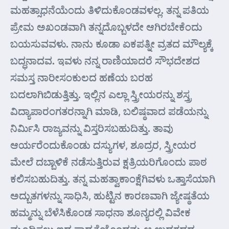
ಮಹತ್ಸಾಧನೆಯೆಂದು ತಿಳಿದುಕೊಂಡವಳಲ್ಲ. ತನ್ನ ಪತಿಯ
ಪ್ರೇಮ ಅಖಂಡವಾಗಿ ತನ್ನದೊಬ್ಬಳದೇ ಆಗಿರಬೇಕೆಂದು
ಬಯಸುವವಳು. ನಾನು ಕೂಡಾ ಏಕಪತ್ನೀ ವ್ರತದ ಮೌಲ್ಯಕ್ಕೆ
ಬದ್ಧನಾದವ. ಇವಳು ನನ್ನ ರಾಣಿಯಾದರೆ ಸೌಭದೇಶದ
ಸಮಸ್ತ ನಾರೀಸಂಕುಲದ ಹಣೆಯ ಬರಹ
ಬದಲಾಗಿಬಿಡುತ್ತಿತ್ತು. ಇಲ್ಲಿನ ಎಲ್ಲಾ ಸ್ತ್ರೀಯರನ್ನು ಶಸ್ತ್ರ
ವಿದ್ಯಾಪಾರಂಗತರನ್ನಾಗಿ ಮಾಡಿ, ಬಲಿಷ್ಠವಾದ ಪಡೆಯನ್ನು
ನಿರ್ಮಿಸಿ ರಾಜ್ಯವನ್ನು ವಿಸ್ತರಿಸಬಹುದಿತ್ತು. ತಾವು
ಆರ್ಯರೆಂದುಕೊಂಡು ದಸ್ಯುಗಳ, ಶೂದ್ರರ, ಸ್ತ್ರೀಯರ
ಮೇಲೆ ದಬ್ಬಾಳಿಕೆ ನಡೆಸುತ್ತಿರುವ ಕ್ಷತ್ರಿಯರಿಗೊಂದು ಪಾಠ
ಕಲಿಸಬಹುದಿತ್ತು. ತನ್ನ ಮಹತ್ವಾಕಾಂಕ್ಷೆಗಿವಳು ಒತ್ತಾಸೆಯಾಗಿ
ಅದ್ಬುತಗಳನ್ನು ಸಾಧಿಸಿ, ಹುಟ್ಟಿನ ಕಾರಣವಾಗಿ ಜ್ಯೇಷ್ಠತೆಯ
ಹಮ್ಮನ್ನು ಬೆಳೆಸಿಕೊಂಡ ಸಾಧನಾ ಶೂನ್ಯರಲ್ಲಿ ವಿವೇಕ