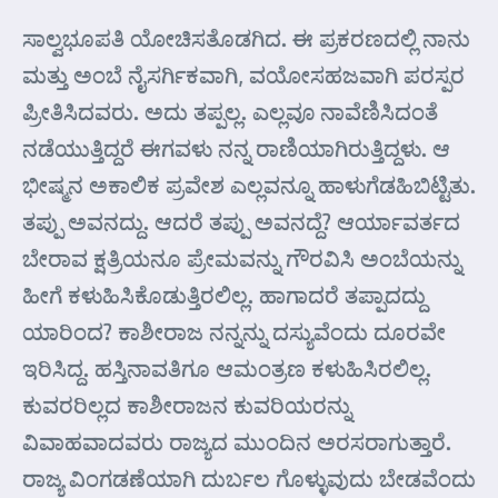
ಸಾಲ್ವಭೂಪತಿ ಯೋಚಿಸತೊಡಗಿದ. ಈ ಪ್ರಕರಣದಲ್ಲಿ ನಾನು
ಮತ್ತು ಅಂಬೆ ನೈಸರ್ಗಿಕವಾಗಿ, ವಯೋಸಹಜವಾಗಿ ಪರಸ್ಪರ
ಪ್ರೀತಿಸಿದವರು. ಅದು ತಪ್ಪಲ್ಲ. ಎಲ್ಲವೂ ನಾವೆಣಿಸಿದಂತೆ
ನಡೆಯುತ್ತಿದ್ದರೆ ಈಗವಳು ನನ್ನ ರಾಣಿಯಾಗಿರುತ್ತಿದ್ದಳು. ಆ
ಭೀಷ್ಮನ ಅಕಾಲಿಕ ಪ್ರವೇಶ ಎಲ್ಲವನ್ನೂ ಹಾಳುಗೆಡಹಿಬಿಟ್ಟಿತು.
ತಪ್ಪು ಅವನದ್ದು. ಆದರೆ ತಪ್ಪು ಅವನದ್ದೆ? ಆರ್ಯಾವರ್ತದ
ಬೇರಾವ ಕ್ಷತ್ರಿಯನೂ ಪ್ರೇಮವನ್ನು ಗೌರವಿಸಿ ಅಂಬೆಯನ್ನು
ಹೀಗೆ ಕಳುಹಿಸಿಕೊಡುತ್ತಿರಲಿಲ್ಲ. ಹಾಗಾದರೆ ತಪ್ಪಾದದ್ದು
ಯಾರಿಂದ? ಕಾಶೀರಾಜ ನನ್ನನ್ನು ದಸ್ಯುವೆಂದು ದೂರವೇ
ಇರಿಸಿದ್ದ. ಹಸ್ತಿನಾವತಿಗೂ ಆಮಂತ್ರಣ ಕಳುಹಿಸಿರಲಿಲ್ಲ.
ಕುವರರಿಲ್ಲದ ಕಾಶೀರಾಜನ ಕುವರಿಯರನ್ನು
ವಿವಾಹವಾದವರು ರಾಜ್ಯದ ಮುಂದಿನ ಅರಸರಾಗುತ್ತಾರೆ.
ರಾಜ್ಯ ವಿಂಗಡಣೆಯಾಗಿ ದುರ್ಬಲ ಗೊಳ್ಳುವುದು ಬೇಡವೆಂದು