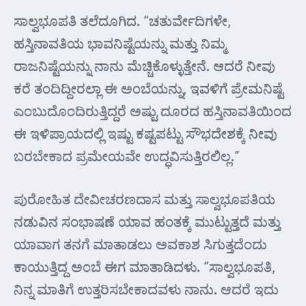
ಸಾಲ್ವಭೂಪತಿ ತಲೆದೂಗಿದ. “ಚತುರ್ವೇದಿಗಳೇ,
ಹಸ್ತಿನಾವತಿಯ ಭಾವನಿಷ್ಟೆಯನ್ನು ಮತ್ತು ನಿಮ್ಮ
ರಾಜನಿಷ್ಟೆಯನ್ನು ನಾನು ಮೆಚ್ಚಿಕೊಳ್ಳುತ್ತೇನೆ. ಆದರೆ ನೀವು
ಕರೆ ತಂದಿದ್ದೀರಲ್ಲಾ ಈ ಅಂಬೆಯನ್ನು, ಇವಳಿಗೆ ಪ್ರೇಮನಿಷ್ಟೆ
ಎಂಬುದೊಂದಿರುತ್ತಿದ್ದರೆ ಅಷ್ಟು ದೂರದ ಹಸ್ತಿನಾವತಿಯಿಂದ
ಈ ಇಳಿಪ್ರಾಯದಲ್ಲಿ ಇಷ್ಟು ಕಷ್ಟಪಟ್ಟು ಸೌಭದೇಶಕ್ಕೆ ನೀವು
ಬರಬೇಕಾದ ಪ್ರಮೇಯವೇ ಉದ್ಧವಿಸುತ್ತಿರಲಿಲ್ಲ.”
ಪುರೋಹಿತ ದೇವೀಚರಣದಾಸ ಮತ್ತು ಸಾಲ್ವಭೂಪತಿಯ
ನಡುವಿನ ಸಂಭಾಷಣೆ ಯಾವ ಹಂತಕ್ಕೆ ಮುಟ್ಟುತ್ತದೆ ಮತ್ತು
ಯಾವಾಗ ತನಗೆ ಮಾತಾಡಲು ಅವಕಾಶ ಸಿಗುತ್ತದೆಂದು
ಕಾಯುತ್ತಿದ್ದ ಅಂಬೆ ಈಗ ಮಾತಾಡಿದಳು. “ಸಾಲ್ವಭೂಪತಿ,
ನಿನ್ನ ಮಾತಿಗೆ ಉತ್ತರಿಸಬೇಕಾದವಳು ನಾನು. ಆದರೆ ಇದು