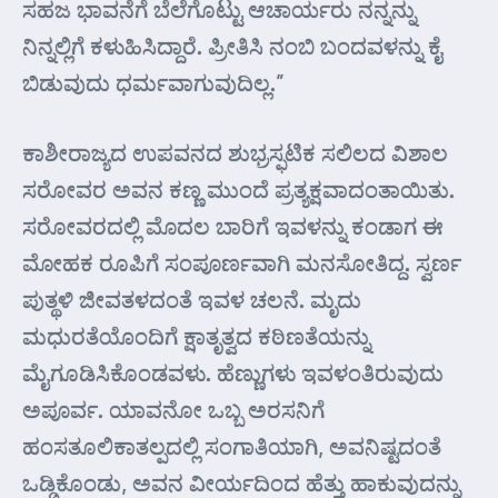
ಸಹಜ ಭಾವನೆಗೆ ಬೆಲೆಗೊಟ್ಟು ಆಚಾರ್ಯರು ನನ್ನನ್ನು
ನಿನ್ನಲ್ಲಿಗೆ ಕಳುಹಿಸಿದ್ದಾರೆ. ಪ್ರೀತಿಸಿ ನಂಬಿ ಬಂದವಳನ್ನು ಕೈ
ಬಿಡುವುದು ಧರ್ಮವಾಗುವುದಿಲ್ಲ.”
ಕಾಶೀರಾಜ್ಯದ ಉಪವನದ ಶುಭ್ರಸ್ಫಟಿಕ ಸಲಿಲದ ವಿಶಾಲ
ಸರೋವರ ಅವನ ಕಣ್ಣ ಮುಂದೆ ಪ್ರತ್ಯಕ್ಷವಾದಂತಾಯಿತು.
ಸರೋವರದಲ್ಲಿ ಮೊದಲ ಬಾರಿಗೆ ಇವಳನ್ನು ಕಂಡಾಗ ಈ
ಮೋಹಕ ರೂಪಿಗೆ ಸಂಪೂರ್ಣವಾಗಿ ಮನಸೋತಿದ್ದ. ಸ್ವರ್ಣ
ಪುತ್ಥಳಿ ಜೀವತಳದಂತೆ ಇವಳ ಚಲನೆ. ಮೃದು
ಮಧುರತೆಯೊಂದಿಗೆ ಕ್ಷಾತೃತ್ವದ ಕಠಿಣತೆಯನ್ನು
ಮೈಗೂಡಿಸಿಕೊಂಡವಳು. ಹೆಣ್ಣುಗಳು ಇವಳಂತಿರುವುದು
ಅಪೂರ್ವ. ಯಾವನೋ ಒಬ್ಬ ಅರಸನಿಗೆ
ಹಂಸತೂಲಿಕಾತಲ್ಪದಲ್ಲಿ ಸಂಗಾತಿಯಾಗಿ, ಅವನಿಷ್ಟದಂತೆ
ಒಡ್ಡಿಕೊಂಡು, ಅವನ ವೀರ್ಯದಿಂದ ಹೆತ್ತು ಹಾಕುವುದನ್ನು