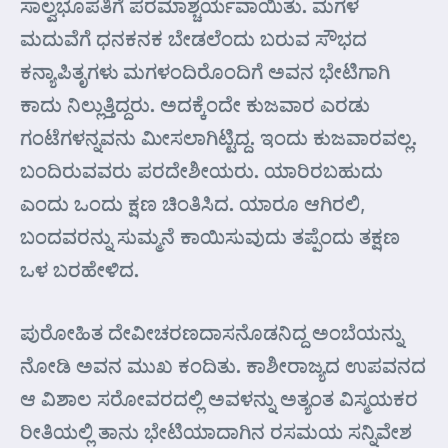
ಸಾಲ್ವಭೂಪತಿಗೆ ಪರಮಾಶ್ಚರ್ಯವಾಯಿತು. ಮಗಳ
ಮದುವೆಗೆ ಧನಕನಕ ಬೇಡಲೆಂದು ಬರುವ ಸೌಭದ
ಕನ್ಯಾಪಿತೃಗಳು ಮಗಳಂದಿರೊಂದಿಗೆ ಅವನ ಭೇಟಿಗಾಗಿ
ಕಾದು ನಿಲ್ಲುತ್ತಿದ್ದರು. ಅದಕ್ಕೆಂದೇ ಕುಜವಾರ ಎರಡು
ಗಂಟೆಗಳನ್ನವನು ಮೀಸಲಾಗಿಟ್ಟಿದ್ದ. ಇಂದು ಕುಜವಾರವಲ್ಲ.
ಬಂದಿರುವವರು ಪರದೇಶೀಯರು. ಯಾರಿರಬಹುದು
ಎಂದು ಒಂದು ಕ್ಷಣ ಚಿಂತಿಸಿದ. ಯಾರೂ ಆಗಿರಲಿ,
ಬಂದವರನ್ನು ಸುಮ್ಮನೆ ಕಾಯಿಸುವುದು ತಪ್ಪೆಂದು ತಕ್ಷಣ
ಒಳ ಬರಹೇಳಿದ.
ಪುರೋಹಿತ ದೇವೀಚರಣದಾಸನೊಡನಿದ್ದ ಅಂಬೆಯನ್ನು
ನೋಡಿ ಅವನ ಮುಖ ಕಂದಿತು. ಕಾಶೀರಾಜ್ಯದ ಉಪವನದ
ಆ ವಿಶಾಲ ಸರೋವರದಲ್ಲಿ ಅವಳನ್ನು ಅತ್ಯಂತ ವಿಸ್ಮಯಕರ
ರೀತಿಯಲ್ಲಿ ತಾನು ಭೇಟಿಯಾದಾಗಿನ ರಸಮಯ ಸನ್ನಿವೇಶ