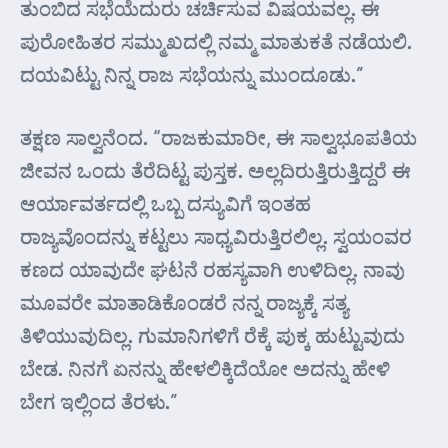
ತುಂಬಿದ ಸಭೆಯೆದುರು ಚರ್ಚಿಸುವ ವಿಷಯವಲ್ಲ. ಈ
ಪುರೋಹಿತರ ಸಮ್ಮುಖದಲ್ಲಿ ನಮ್ಮ ಮಾತುಕತೆ ನಡೆಯಲಿ.
ದಯವಿಟ್ಟು ನಿನ್ನ ರಾಜ ಸಭೆಯನ್ನು ಮುಂದೂಡು.”
ತಕ್ಷಣ ಸಾಲ್ವನೆಂದ. “ರಾಜಕುಮಾರೀ, ಈ ಸಾಲ್ವಭೂಪತಿಯ
ಜೀವನ ಒಂದು ತೆರೆದಿಟ್ಟ ಪುಸ್ತಕ. ಅಲ್ಲದಿರುತ್ತಿರುತ್ತಿದ್ದರೆ ಈ
ಆರ್ಯಾವರ್ತದಲ್ಲಿ ಒಬ್ಬ ದಸ್ಯುವಿಗೆ ಇಂತಹ
ರಾಜ್ಯವೊಂದನ್ನು ಕಟ್ಟಲು ಸಾಧ್ಯವಿರುತ್ತಿರಲಿಲ್ಲ. ಸ್ವಯಂವರ
ಕಣದ ಯಾವುದೇ ಘಟನೆ ರಹಸ್ಯವಾಗಿ ಉಳಿದಿಲ್ಲ. ನಾವು
ಮೂವರೇ ಮಾತಾಡಿಕೊಂಡರೆ ನನ್ನ ರಾಜ್ಯಕ್ಕೆ ಸತ್ಯ
ತಿಳಿಯುವುದಿಲ್ಲ. ಗುಮಾನಿಗಳಿಗೆ ರೆಕ್ಕೆ ಪುಕ್ಕ ಹುಟ್ಟುವುದು
ಬೇಡ. ನಿನಗೆ ಏನನ್ನು ಹೇಳಲಿಕ್ಕಿದೆಯೋ ಅದನ್ನು ಹೇಳಿ
ಬೇಗ ಇಲ್ಲಿಂದ ತೆರಳು.”