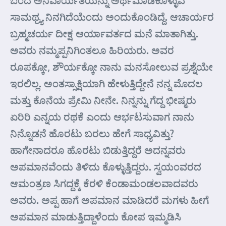
ಬಂದ ಅನಿವಾರ್ಯತೆಯನ್ನು ಅರ್ಥಮಾಡಿಕೊಳ್ಳುವ
ಸಾಮಥ್ರ್ಯ ನಿನಗಿದೆಯೆಂದು ಅಂದುಕೊಂಡಿದ್ದೆ. ಆಚಾರ್ಯರ
ಬ್ರಹ್ಮಚರ್ಯ ದೀಕ್ಷ ಆರ್ಯಾವರ್ತದ ಮನೆ ಮಾತಾಗಿತ್ತು.
ಅವರು ನಮ್ಮಪ್ಪನಿಗಿಂತಲೂ ಹಿರಿಯರು. ಅವರ
ರೂಪಕ್ಕೋ, ಶೌರ್ಯಕ್ಕೋ ನಾನು ಮನಸೋಲುವ ಪ್ರಶ್ನೆಯೇ
ಇರಲಿಲ್ಲ. ಅಂತಸ್ಸಾಕ್ಷಿಯಾಗಿ ಹೇಳುತ್ತಿದ್ದೇನೆ ನನ್ನ ಮೊದಲ
ಮತ್ತು ಕೊನೆಯ ಪ್ರೇಮಿ ನೀನೇ. ನಿನ್ನನ್ನು ಗೆದ್ದ ಭೀಷ್ಮರು
ಏರಿರಿ ಎನ್ನಯ ರಥಕೆ ಎಂದು ಆರ್ಭಟಸುವಾಗ ನಾನು
ನಿನ್ನೊಡನೆ ಹೊರಟು ಬರಲು ಹೇಗೆ ಸಾಧ್ಯವಿತ್ತು?
ಹಾಗೇನಾದರೂ ಹೊರಟು ಬಿಡುತ್ತಿದ್ದರೆ ಅದನ್ನವರು
ಅಪಮಾನವೆಂದು ತಿಳಿದು ಕೊಳ್ಳುತ್ತಿದ್ದರು. ಸ್ವಯಂವರದ
ಆಮಂತ್ರಣ ಸಿಗದ್ದಕ್ಕೆ ಕೆರಳಿ ಕೆಂಡಾಮಂಡಲವಾದವರು
ಅವರು. ಅಪ್ಪ ಹಾಗೆ ಅಪಮಾನ ಮಾಡಿದರೆ ಮಗಳು ಹೀಗೆ
ಅಪಮಾನ ಮಾಡುತ್ತಿದ್ದಾಳೆಂದು ಕೋಪ ಇಮ್ಮಡಿಸಿ