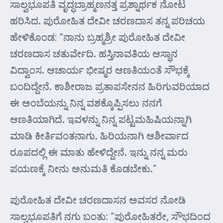
ಸಾಲ್ವಭೂಪತಿ ವೃದ್ಧಬ್ರಾಹ್ಮಣನತ್ತ ಪ್ರಶ್ನಾರ್ಥಕ ನೋಟ
ಹರಿಸಿದ. ಪುರೋಹಿತ ದೇವೀ ಚರಣದಾಸ ತನ್ನ ಪರಿಚಯ
ಹೇಳಿಕೊಂಡ: “ನಾನು ಬ್ರಹ್ಮಶ್ರೀ ಪುರೋಹಿತ ದೇವೀ
ಚರಣದಾಸ ಚತುರ್ವೇದಿ. ಹಸ್ತಿನಾವತಿಯ ಆಸ್ಥಾನ
ವಿದ್ವಾಂಸ. ಆಚಾರ್ಯ ಭೀಷ್ಮರ ಆಣತಿಯಂತೆ ಸೌಭಕ್ಕೆ
ಬಂದಿದ್ದೇನೆ. ಕಾಶೀರಾಜ ಪ್ರತಾಪಸೇನನ ಹಿರಿಗುವರಿಯಾದ
ಈ ಅಂಬೆಯನ್ನು ನಿನ್ನ ವಶಕ್ಕೊಪ್ಪಿಸಲು ನನಗೆ
ಆಣತಿಯಾಗಿದೆ. ಇವಳನ್ನು ನಿನ್ನ ಪಟ್ಟಮಹಿಷಿಯನ್ನಾಗಿ
ಮಾಡಿ ಕೀರ್ತಿವಂತನಾಗು. ಹಿರಿಯನಾಗಿ ಆಶೀರ್ವಾದ
ರೂಪದಲ್ಲಿ ಈ ಮಾತು ಹೇಳಿದ್ದೇನೆ. ಇನ್ನು ನನ್ನ ಮರು
ಪಯಣಕ್ಕೆ ನೀನು ಅನುಮತಿ ಕೊಡಬೇಕು.”
ಪುರೋಹಿತ ದೇವೀ ಚರಣದಾಸನ ಅವಸರ ನೋಡಿ
ಸಾಲ್ವಭೂಪತಿಗೆ ನಗು ಬಂತು: “ಪುರೋಹಿತರೇ, ಸೌಭದಿಂದ