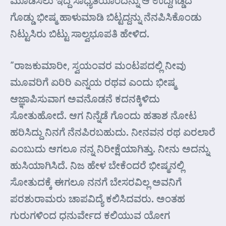
ಮೂಡಿಸಲು ಇದ್ದ ಸಾಧ್ಯತೆಯೊಂದನ್ನು ಆ ಉದ್ದಗಡ್ಡದ
ಗೊಡ್ಡು ಭೀಷ್ಮ ಹಾಳುಮಾಡಿ ಬಿಟ್ಟದ್ದನ್ನು ನೆನಪಿಸಿಕೊಂಡು
ನಿಟ್ಟುಸಿರು ಬಿಟ್ಟು ಸಾಲ್ವಭೂಪತಿ ಹೇಳಿದ.
“ರಾಜಕುಮಾರೀ, ಸ್ವಯಂವರ ಮಂಟಪದಲ್ಲಿ ನೀವು
ಮೂವರಿಗೆ ಏರಿರಿ ಎನ್ನಯ ರಥವ ಎಂದು ಭೀಷ್ಮ
ಆಜ್ಞಾಪಿಸುವಾಗ ಅವನೊಡನೆ ಕದನಕ್ಕಿಳಿದು
ಸೋತುಹೋದೆ. ಆಗ ನಿನ್ನೆಡೆ ಗೊಂದು ಹತಾಶ ನೋಟ
ಹರಿಸಿದ್ದು ನಿನಗೆ ನೆನಪಿರಬಹುದು. ನೀನವನ ರಥ ಏರಲಾರೆ
ಎಂಬುದು ಆಗಲೂ ನನ್ನ ನಿರೀಕ್ಷೆಯಾಗಿತ್ತು. ನೀನು ಅದನ್ನು
ಹುಸಿಯಾಗಿಸಿದೆ. ನಿಜ ಹೇಳ ಬೇಕೆಂದರೆ ಭೀಷ್ಮನಲ್ಲಿ
ಸೋತುದಕ್ಕೆ ಈಗಲೂ ನನಗೆ ಬೇಸರವಿಲ್ಲ ಅವನಿಗೆ
ಪರಶುರಾಮರು ಚಾಪವಿದ್ಯೆ ಕಲಿಸಿದವರು. ಅಂತಹ
ಗುರುಗಳಿಂದ ಧನುರ್ವೇದ ಕಲಿಯುವ ಯೋಗ