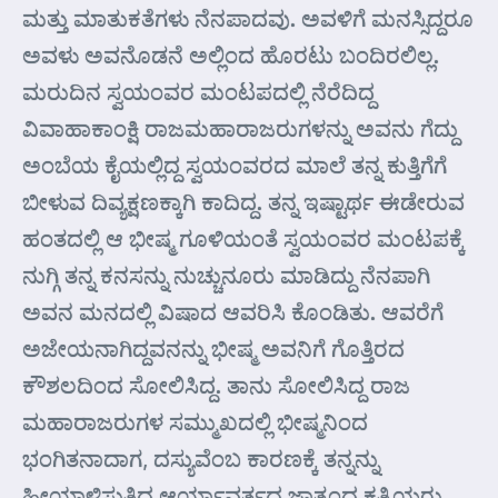
ಮತ್ತು ಮಾತುಕತೆಗಳು ನೆನಪಾದವು. ಅವಳಿಗೆ ಮನಸ್ಸಿದ್ದರೂ
ಅವಳು ಅವನೊಡನೆ ಅಲ್ಲಿಂದ ಹೊರಟು ಬಂದಿರಲಿಲ್ಲ.
ಮರುದಿನ ಸ್ವಯಂವರ ಮಂಟಪದಲ್ಲಿ ನೆರೆದಿದ್ದ
ವಿವಾಹಾಕಾಂಕ್ಷಿ ರಾಜಮಹಾರಾಜರುಗಳನ್ನು ಅವನು ಗೆದ್ದು
ಅಂಬೆಯ ಕೈಯಲ್ಲಿದ್ದ ಸ್ವಯಂವರದ ಮಾಲೆ ತನ್ನ ಕುತ್ತಿಗೆಗೆ
ಬೀಳುವ ದಿವ್ಯಕ್ಷಣಕ್ಕಾಗಿ ಕಾದಿದ್ದ. ತನ್ನ ಇಷ್ಟಾರ್ಥ ಈಡೇರುವ
ಹಂತದಲ್ಲಿ ಆ ಭೀಷ್ಮ ಗೂಳಿಯಂತೆ ಸ್ವಯಂವರ ಮಂಟಪಕ್ಕೆ
ನುಗ್ಗಿ ತನ್ನ ಕನಸನ್ನು ನುಚ್ಚುನೂರು ಮಾಡಿದ್ದು ನೆನಪಾಗಿ
ಅವನ ಮನದಲ್ಲಿ ವಿಷಾದ ಆವರಿಸಿ ಕೊಂಡಿತು. ಆವರೆಗೆ
ಅಜೇಯನಾಗಿದ್ದವನನ್ನು ಭೀಷ್ಮ ಅವನಿಗೆ ಗೊತ್ತಿರದ
ಕೌಶಲದಿಂದ ಸೋಲಿಸಿದ್ದ. ತಾನು ಸೋಲಿಸಿದ್ದ ರಾಜ
ಮಹಾರಾಜರುಗಳ ಸಮ್ಮುಖದಲ್ಲಿ ಭೀಷ್ಮನಿಂದ
ಭಂಗಿತನಾದಾಗ, ದಸ್ಯುವೆಂಬ ಕಾರಣಕ್ಕೆ ತನ್ನನ್ನು
ಹೀಯಾಳಿಸುತ್ತಿದ್ದ ಆರ್ಯಾವರ್ತದ ಜಾತ್ಯಂಧ ಕ್ಷತ್ರಿಯರು