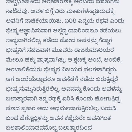
ಸಾಲ್ವಭೂಪತಿಯ ಅಂತಃಕರಣಕ್ಕೆ ಅಂಬೆಯ ಮಾತುಗಳು
ನಾಟಿದವು. ಅವಳ ಬಗ್ಗೆ ಬಿರು ಮಾತುಗಳನ್ನಾಡಿದುದಕ್ಕೆ
ಅವನಿಗೆ ನಾಚಿಕೆಯಾಯಿತು. ಏರಿರಿ ಎನ್ನಯ ರಥವ ಎಂದು
ಭೀಷ್ಮ ಆಜ್ಞಾಪಿಸುವಾಗ ಅಲ್ಲಿದ್ದ ಯಾರಿಂದಲೂ ತಡೆಯಲು
ಸಾಧ್ಯವಾಗಿರಲಿಲ್ಲ. ತಡೆಯ ಹೋದ ಅವನನ್ನು ಗೆದ್ದಾಗ
ಭೀಷ್ಮನಿಗೆ ಸಹಜವಾಗಿ ಮೂವರು ರಾಜಕುಮಾರಿಯರ
ಮೇಲೂ ಹಕ್ಕು ಪ್ರಾಪ್ತವಾಗಿತ್ತು. ಆ ಕ್ಷಣಕ್ಕೆ ಅಂಬೆ, ಅಂಬಿಕೆ,
ಅಂಬಾಲಿಕೆಯರು ಭೀಷ್ಮನ ವಿಜಯದ ಫಲಗಳಾಗಿದ್ದರು.
ಆಗ ಅಂಬೆಯೆಲ್ಲಾದರೂ ಅವನೆಡೆಗೆ ನಡೆದು ಬರುತ್ತಿದ್ದರೆ
ಭೀಷ್ಮ ಸುಮ್ಮನಿರುತ್ತಿರಲಿಲ್ಲ. ಅವನನ್ನು ಕೊಂದು ಅವಳನ್ನು
ಬಲಾತ್ಕಾರವಾಗಿ ತನ್ನ ರಥಕ್ಕೆ ಏರಿಸಿ ಕೊಂಡು ಹೋಗುತ್ತಿದ್ದ.
ಪಣದ ಪ್ರಕಾರ ಅದು ಅಧರ್ಮವಾಗುತ್ತಿರಲಿಲ್ಲ. ಬಯಸಿ
ಬಂದ ಹೆಣ್ಣೊಬ್ಬಳನ್ನು ಅವನ ಕಣ್ಣೆದುರೇ ಅವನಿಗಿಂತ
ಬಲಶಾಲಿಯಾದವನೊಬ್ಬ ಬಲಾತ್ಕಾರದಿಂದ