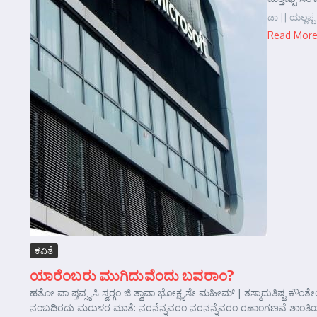
ಡಾ || ಯಲ್ಲಪ್ಪ 
Read Mor
ಕವಿತೆ
ಯಾರೆಂಬರು ಮುಗಿದುವೆಂದು ಬವರಾಂ?
ಹತೋ ವಾ ಪ್ತವ್ಸ್ಯಸಿ ಸ್ವರ್‍ಗಂ ಜಿ ತ್ವಾವಾ ಭೋಕ್ಷ್ಯಸೇ ಮಹೀಮ್ | ತಸ್ಮಾದುತಿಷ
ನಂಬದಿರದು ಮರುಳರ ಮಾತೆ: ನರನೆನ್ನವರಂ ನರನನ್ನೆವರಂ ರಣಾಂಗಣವೆ ಶಾಂತಿಯ