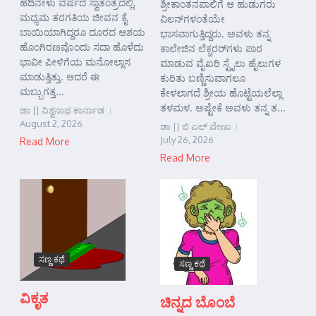
ಹದಿನೇಳು ವರ್ಷದ ಸ್ವಾತಂತ್ರದಲ್ಲಿ,
ಶ್ರೀಕಾಂತನಪಾಲಿಗೆ ಆ ಹುಡುಗರು
ಮಧ್ಯಮ ತರಗತಿಯ ಜೀವನ ಕೈ
ವಿಲನ್‌ಗಳಂತೆಯೇ
ಬಾಯಿಯಾಗಿದ್ದರೂ ದೂರದ ಆಶಯ
ಭಾಸವಾಗುತ್ತಿದ್ದರು. ಅವಳು ತನ್ನ
ಹೊಂಗಿರಣವೊಂದು ಸದಾ ಹೊಳೆದು
ಕಾಲೇಜಿನ ಲೆಕ್ಚರರ್‌ಗಳು ಪಾಠ
ಭಾವೀ ಪೀಳಿಗೆಯ ಮನೋಲ್ಲಾಸ
ಮಾಡುವ ವೈಖರಿ ಸ್ಟೈಲು ಹೈಲುಗಳ
ಮಾಡುತ್ತಿತ್ತು. ಆದರೆ ಈ
ಕುರಿತು ಬಣ್ಣಿಸುವಾಗಲೂ
ಮಬ್ಬುಗತ್ತ...
ಕೇಳಲಾಗದೆ ಶ್ರೀಯ ಹೊಟ್ಟೆಯಲೆಲ್ಲಾ
ತಳಮಳ. ಅಷ್ಟೇಕೆ ಅವಳು ತನ್ನ ತ...
ಡಾ || ವಿಶ್ವನಾಥ ಕಾರ್ನಾಡ
August 2, 2026
ಡಾ || ಬಿ ಎಲ್ ವೇಣು
July 26, 2026
Read More
Read More
ಸಣ್ಣ ಕಥೆ
ಸಣ್ಣ ಕಥೆ
ವಿಕೃತ
ಚಿನ್ನದ ಬೊಂಬೆ