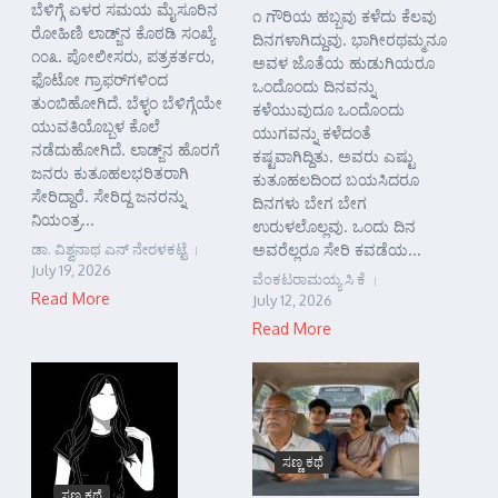
ಬೆಳಿಗ್ಗೆ ಏಳರ ಸಮಯ ಮೈಸೂರಿನ
೧ ಗೌರಿಯ ಹಬ್ಬವು ಕಳೆದು ಕೆಲವು
ರೋಹಿಣಿ ಲಾಡ್ಜ್‌ನ ಕೊಠಡಿ ಸಂಖ್ಯೆ
ದಿನಗಳಾಗಿದ್ದುವು. ಭಾಗೀರಥಮ್ಮನೂ
೧೦೩. ಪೋಲೀಸರು, ಪತ್ರಕರ್ತರು,
ಅವಳ ಜೊತೆಯ ಹುಡುಗಿಯರೂ
ಫೊಟೋ ಗ್ರಾಫರ್‌ಗಳಿಂದ
ಒಂದೊಂದು ದಿನವನ್ನು
ತುಂಬಿಹೋಗಿದೆ. ಬೆಳ್ಳಂ ಬೆಳಿಗ್ಗೆಯೇ
ಕಳೆಯುವುದೂ ಒಂದೊಂದು
ಯುವತಿಯೊಬ್ಬಳ ಕೊಲೆ
ಯುಗವನ್ನು ಕಳೆದಂತೆ
ನಡೆದುಹೋಗಿದೆ. ಲಾಡ್ಜ್‌ನ ಹೊರಗೆ
ಕಷ್ಟವಾಗಿದ್ದಿತು. ಅವರು ಎಷ್ಟು
ಜನರು ಕುತೂಹಲಭರಿತರಾಗಿ
ಕುತೂಹಲದಿಂದ ಬಯಸಿದರೂ
ಸೇರಿದ್ದಾರೆ. ಸೇರಿದ್ದ ಜನರನ್ನು
ದಿನಗಳು ಬೇಗ ಬೇಗ
ನಿಯಂತ್ರ...
ಉರುಳಲೊಲ್ಲವು. ಒಂದು ದಿನ
ಡಾ. ವಿಶ್ವನಾಥ ಎನ್ ನೇರಳಕಟ್ಟೆ
ಅವರೆಲ್ಲರೂ ಸೇರಿ ಕವಡೆಯ...
July 19, 2026
ವೆಂಕಟರಾಮಯ್ಯ ಸಿ ಕೆ
Read More
July 12, 2026
Read More
ಸಣ್ಣ ಕಥೆ
ಸಣ್ಣ ಕಥೆ