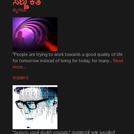
ಸಣ್ಣ ಕತೆ
ಮೃಗಜಲ
"People are trying to work towards a good quality of life
for tomorrow instead of living for today, for many…
Read
more…
ಸಂದರ್ಶನ
"ನೀವೂನು ಯಾಕೆ ಜೊತೆಗೆ ಬರಬಾದು? ಸಂದರ್ಶನಕ್ಕೆ ಅಡ್ಡಿ ಇಲ್ದಂತೇನೆ