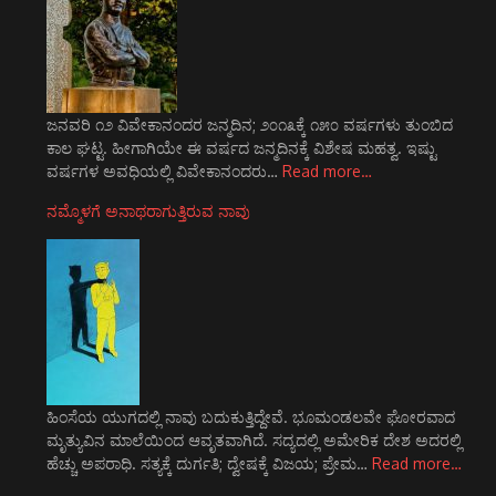
ಜನವರಿ ೧೨ ವಿವೇಕಾನಂದರ ಜನ್ಮದಿನ; ೨೦೧೩ಕ್ಕೆ ೧೫೦ ವರ್ಷಗಳು ತುಂಬಿದ
ಕಾಲ ಘಟ್ಟ. ಹೀಗಾಗಿಯೇ ಈ ವರ್ಷದ ಜನ್ಮದಿನಕ್ಕೆ ವಿಶೇಷ ಮಹತ್ವ. ಇಷ್ಟು
ವರ್ಷಗಳ ಅವಧಿಯಲ್ಲಿ ವಿವೇಕಾನಂದರು…
Read more…
ನಮ್ಮೊಳಗೆ ಅನಾಥರಾಗುತ್ತಿರುವ ನಾವು
ಹಿಂಸೆಯ ಯುಗದಲ್ಲಿ ನಾವು ಬದುಕುತ್ತಿದ್ದೇವೆ. ಭೂಮಂಡಲವೇ ಘೋರವಾದ
ಮೃತ್ಯುವಿನ ಮಾಲೆಯಿಂದ ಆವೃತವಾಗಿದೆ. ಸದ್ಯದಲ್ಲಿ ಅಮೇರಿಕ ದೇಶ ಅದರಲ್ಲಿ
ಹೆಚ್ಚು ಅಪರಾಧಿ. ಸತ್ಯಕ್ಕೆ ದುರ್ಗತಿ; ದ್ವೇಷಕ್ಕೆ ವಿಜಯ; ಪ್ರೇಮ…
Read more…