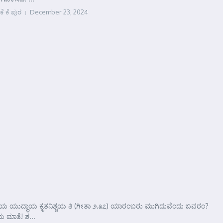
ಕೆ ಕೆ ಪುರ
December 23, 2024
e
್ಟ ಕೌಂತೇಯ ಯುದ್ಧಾಯ ಕೃತನಿಶ್ಚಯ ತಿ (ಗೀತಾ ೨.೩೭) ಯಾರಂಬರು ಮುಗಿದುವೆಂದು ಬವರಂ?
 ಮಾತೆ! ಶ...