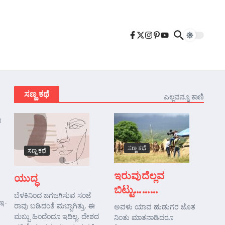
ಸಣ್ಣ ಕಥೆ
ಎಲ್ಲವನ್ನೂ ಕಾಣಿ
ಿ
ಸಣ್ಣ ಕಥೆ
ಸಣ್ಣ ಕಥೆ
ಇರುವುದೆಲ್ಲವ
ಯುದ್ಧ
ಬಿಟ್ಟು………
ಬೆಳಕಿನಿಂದ ಜಗಜಗಿಸುವ ಸಂಜೆ
 ಇ-
ರಾವು ಬಡಿದಂತೆ ಮಬ್ಬಾಗಿತ್ತು. ಈ
ಅವಳು ಯಾವ ಹುಡುಗರ ಜೊತ
ಮಬ್ಬು ಹಿಂದೆಂದೂ ಇದಿಲ್ಲ. ದೇಶದ
ನಿಂತು ಮಾತನಾಡಿದರೂ