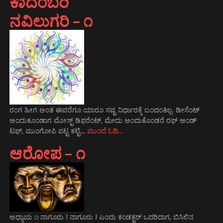
ಕಾದಂಬರಿ
ನವಿಲುಗರಿ – ೧
ರಂಗ ಹೀಗ ಅಂತ ಈವರೆಗೂ ಯಾರೂ ಸಷ್ಟ ನಿರ್ಧಾರಕ್ಕೆ ಬಂದಂತಿಲ್ಲ. ಡೀಸೆಂಟ್
ಅಂದುಕೂಂಡಾಗ ಮೋಸ್ಟ್‌ ಡಿಫರೆಂಟ್‌, ಮೇದು ಅಂದುಕೊಂಡರೆ ರಫ್ ಅಂಡ್
ಟಫ್, ಮುಂಗೋಪಿ ಪಟ್ಟ ಕಟ್ಟಿ…
ಮುಂದೆ ಓದಿ…
ಆರೋಪ – ೧
ಅಧ್ಯಾಯ ೧ ನಾಗೂರು ! ನಾಗೂರು ! ಎಂದು ಕಂಡಕ್ಟರ್ ಒದರಿದಾಗ, ಬಿಸಿಲಿನ