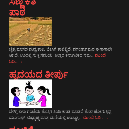
ಸಣ್ಣ ಕತೆ
ಪಾಠ
ಚೈತ್ರ ಮಾಸದ ಮಧ್ಯ ಕಾಲ. ಬೇಸಿಗೆ ಕಾಲಿಟ್ಟಿದೆ. ವಸಂತಾಗಮನ ಈಗಾಗಾಲೇ
ಆಗಿದೆ. ಊರಲ್ಲಿ ಸುಗ್ಗಿ ಸಮಯ. ಉತ್ತರ ಕರ್ನಾಟಕದ ನಮ…
ಮುಂದೆ
ಓದಿ…
→
ಹೃದಯದ ತೀರ್ಪು
ಬೆಳಿಗ್ಗೆ ಏಳು ಗಂಟೆಯ ಹೊತ್ತಿಗೆ ತಿಂಡಿ ಕೂಡ ಮಾಡದೆ ಹೊರ ಹೋಗುತ್ತಿದ್ದ
ಯೂಸುಫ್, ಮಧ್ಯಾಹ್ನ ಮಾತ್ರ ಮನೆಯಲ್ಲಿ ಉಣ್ಣುತ್ತ…
ಮುಂದೆ ಓದಿ…
→