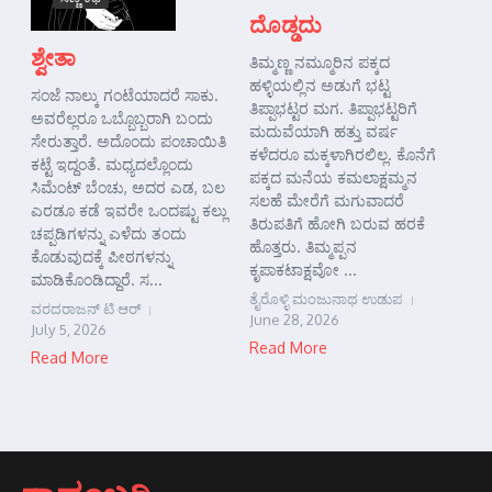
ದೊಡ್ಡದು
ಶ್ವೇತಾ
ತಿಮ್ಮಣ್ಣ ನಮ್ಮೂರಿನ ಪಕ್ಕದ
ಹಳ್ಳಿಯಲ್ಲಿನ ಅಡುಗೆ ಭಟ್ಟ
ಸಂಜೆ ನಾಲ್ಕು ಗಂಟೆಯಾದರೆ ಸಾಕು.
ತಿಪ್ಪಾಭಟ್ಟರ ಮಗ. ತಿಪ್ಪಾಭಟ್ಟರಿಗೆ
ಅವರೆಲ್ಲರೂ ಒಬ್ಬೊಬ್ಬರಾಗಿ ಬಂದು
ಮದುವೆಯಾಗಿ ಹತ್ತು ವರ್ಷ
ಸೇರುತ್ತಾರೆ. ಅದೊಂದು ಪಂಚಾಯಿತಿ
ಕಳೆದರೂ ಮಕ್ಕಳಾಗಿರಲಿಲ್ಲ. ಕೊನೆಗೆ
ಕಟ್ಟೆ ಇದ್ದಂತೆ. ಮಧ್ಯದಲ್ಲೊಂದು
ಪಕ್ಕದ ಮನೆಯ ಕಮಲಾಕ್ಷಮ್ಮನ
ಸಿಮೆಂಟ್ ಬೆಂಚು, ಅದರ ಎಡ, ಬಲ
ಸಲಹೆ ಮೇರೆಗೆ ಮಗುವಾದರೆ
ಎರಡೂ ಕಡೆ ಇವರೇ ಒಂದಷ್ಟು ಕಲ್ಲು
ತಿರುಪತಿಗೆ ಹೋಗಿ ಬರುವ ಹರಕೆ
ಚಪ್ಪಡಿಗಳನ್ನು ಎಳೆದು ತಂದು
ಹೊತ್ತರು. ತಿಮ್ಮಪ್ಪನ
ಕೊಡುವುದಕ್ಕೆ ಪೀಠಗಳನ್ನು
ಕೃಪಾಕಟಾಕ್ಷವೋ ...
ಮಾಡಿಕೊಂಡಿದ್ದಾರೆ. ಸ...
ತೈರೊಳ್ಳಿ ಮಂಜುನಾಥ ಉಡುಪ
ವರದರಾಜನ್ ಟಿ ಆರ್
June 28, 2026
July 5, 2026
Read More
Read More