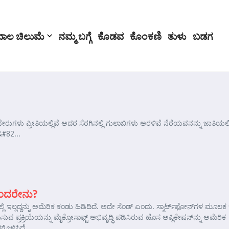
ಬಾಲ ಚಿಲುಮೆ
ನಮ್ಮ ಬಗ್ಗೆ
ಕೊಡವ
ಕೊಂಕಣಿ
ತುಳು
ಬಡಗ
ರುಗಳು ಪ್ರೀತಿಯಲ್ಲಿವೆ ಅದರ ಸೆರಗಿನಲ್ಲಿ ಗುಲಾಬಿಗಳು ಅರಳಿವೆ ನೆರೆಯವನನ್ನು ಜಾತಿಯಲ
#82...
ಎಂದರೇನು?
ಲ್ಲಿ ಇಲ್ಲದ್ದನ್ನು ಅಮೆರಿಕ ಕಂಡು ಹಿಡಿದಿದೆ. ಅದೇ ಸೆಂಡ್ ಎಂದು. ಸ್ಮಾರ್ಟ್‌ಫೋನ್‌ಗಳ ಮೂಲಕ
ುವ ಪ್ರಕ್ರಿಯೆಯನ್ನು ಮೈಕ್ರೋಸಾಫ್ಟ್ ಅಭಿವೃದ್ಧಿ ಪಡಿಸಿರುವ ಹೊಸ ಅಪ್ಲಿಕೇಷನ್‌ನ್ನು ಅಮೆರಿಕ
ಗೊಳಿಸಿದೆ. ...