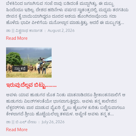
ಬೆಳಕಿನಿಂದ ಜಗಜಗಿಸುವ ಸಂಜೆ ರಾವು ಬಡಿದಂತೆ ಮಬ್ಬಾಗಿತ್ತು. ಈ ಮಬ್ಬು
ಹಿಂದೆಂದೂ ಇದಿಲ್ಲ. ದೇಶದ ಹದಿನೇಳು ವರ್ಷದ ಸ್ವಾತಂತ್ರದಲ್ಲಿ, ಮಧ್ಯಮ ತರಗತಿಯ
ಜೀವನ ಕೈ ಬಾಯಿಯಾಗಿದ್ದರೂ ದೂರದ ಆಶಯ ಹೊಂಗಿರಣವೊಂದು ಸದಾ
ಹೊಳೆದು ಭಾವೀ ಪೀಳಿಗೆಯ ಮನೋಲ್ಲಾಸ ಮಾಡುತ್ತಿತ್ತು. ಆದರೆ ಈ ಮಬ್ಬುಗತ್ತ...
ಡಾ || ವಿಶ್ವನಾಥ ಕಾರ್ನಾಡ
August 2, 2026
Read More
ಸಣ್ಣ ಕಥೆ
ಇರುವುದೆಲ್ಲವ ಬಿಟ್ಟು………
ಅವಳು ಯಾವ ಹುಡುಗರ ಜೊತ ನಿಂತು ಮಾತನಾಡಿದರೂ ಶ್ರೀಕಾಂತನಪಾಲಿಗೆ ಆ
ಹುಡುಗರು ವಿಲನ್‌ಗಳಂತೆಯೇ ಭಾಸವಾಗುತ್ತಿದ್ದರು. ಅವಳು ತನ್ನ ಕಾಲೇಜಿನ
ಲೆಕ್ಚರರ್‌ಗಳು ಪಾಠ ಮಾಡುವ ವೈಖರಿ ಸ್ಟೈಲು ಹೈಲುಗಳ ಕುರಿತು ಬಣ್ಣಿಸುವಾಗಲೂ
ಕೇಳಲಾಗದೆ ಶ್ರೀಯ ಹೊಟ್ಟೆಯಲೆಲ್ಲಾ ತಳಮಳ. ಅಷ್ಟೇಕೆ ಅವಳು ತನ್ನ ತ...
ಡಾ || ಬಿ ಎಲ್ ವೇಣು
July 26, 2026
Read More