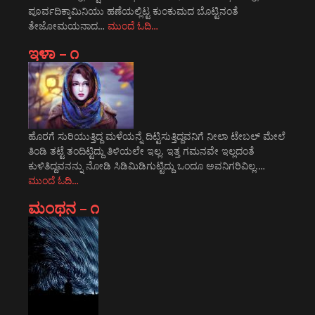
ಪೂರ್ವದಿಕ್ಕಾಮಿನಿಯು ಹಣೆಯಲ್ಲಿಟ್ಟ ಕುಂಕುಮದ ಬೊಟ್ಟಿನಂತೆ
ತೇಜೋಮಯನಾದ…
ಮುಂದೆ ಓದಿ…
ಇಳಾ – ೧
ಹೊರಗೆ ಸುರಿಯುತ್ತಿದ್ದ ಮಳೆಯನ್ನೆ ದಿಟ್ಟಿಸುತ್ತಿದ್ದವನಿಗೆ ನೀಲಾ ಟೇಬಲ್ ಮೇಲೆ
ತಿಂಡಿ ತಟ್ಟೆ ತಂದಿಟ್ಟಿದ್ದು ತಿಳಿಯಲೇ ಇಲ್ಲ. ಇತ್ತ ಗಮನವೇ ಇಲ್ಲದಂತೆ
ಕುಳಿತಿದ್ದವನನ್ನು ನೋಡಿ ಸಿಡಿಮಿಡಿಗುಟ್ಟಿದ್ದು ಒಂದೂ ಅವನಿಗರಿವಿಲ್ಲ.…
ಮುಂದೆ ಓದಿ…
ಮಂಥನ – ೧