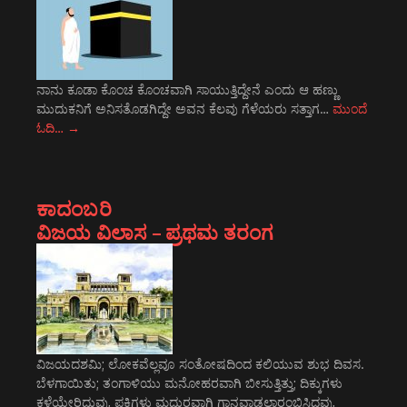
ನಾನು ಕೂಡಾ ಕೊಂಚ ಕೊಂಚವಾಗಿ ಸಾಯುತ್ತಿದ್ದೇನೆ ಎಂದು ಆ ಹಣ್ಣು
ಮುದುಕನಿಗೆ ಅನಿಸತೊಡಗಿದ್ದೇ ಅವನ ಕೆಲವು ಗೆಳೆಯರು ಸತ್ತಾಗ…
ಮುಂದೆ
ಓದಿ…
→
ಕಾದಂಬರಿ
ವಿಜಯ ವಿಲಾಸ – ಪ್ರಥಮ ತರಂಗ
ವಿಜಯದಶಮಿ; ಲೋಕವೆಲ್ಲವೂ ಸಂತೋಷದಿಂದ ಕಲಿಯುವ ಶುಭ ದಿವಸ.
ಬೆಳಗಾಯಿತು; ತಂಗಾಳಿಯು ಮನೋಹರವಾಗಿ ಬೀಸುತ್ತಿತ್ತು; ದಿಕ್ಕುಗಳು
ಕಳೆಯೇರಿದುವು, ಪಕ್ಷಿಗಳು ಮಧುರವಾಗಿ ಗಾನವಾಡಲಾರಂಭಿಸಿದವು,