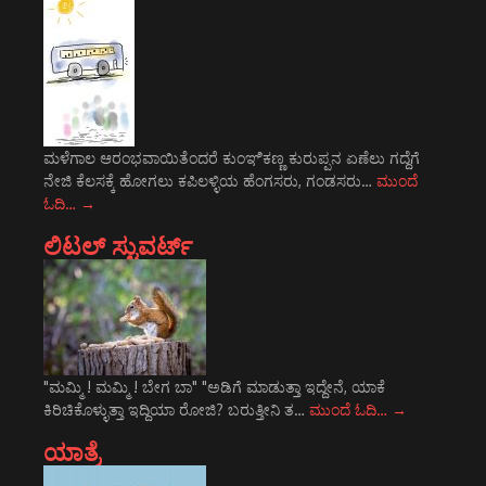
ಮಳೆಗಾಲ ಆರಂಭವಾಯಿತೆಂದರೆ ಕುಂಞಿಕಣ್ಣ ಕುರುಪ್ಪನ ಏಣೆಲು ಗದ್ದೆಗೆ
ನೇಜಿ ಕೆಲಸಕ್ಕೆ ಹೋಗಲು ಕಪಿಲಳ್ಳಿಯ ಹೆಂಗಸರು, ಗಂಡಸರು…
ಮುಂದೆ
ಓದಿ…
→
ಲಿಟಲ್ ಸ್ಟುವರ್ಟ್
"ಮಮ್ಮಿ ! ಮಮ್ಮಿ ! ಬೇಗ ಬಾ" "ಅಡಿಗೆ ಮಾಡುತ್ತಾ ಇದ್ದೇನೆ, ಯಾಕೆ
ಕಿರಿಚಿಕೊಳ್ಳುತ್ತಾ ಇದ್ದಿಯಾ ರೋಜಿ? ಬರುತ್ತೀನಿ ತ…
ಮುಂದೆ ಓದಿ…
→
ಯಾತ್ರೆ