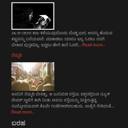
೨೬-೫-೧೯೨೮ ಕಾಲ ಕಳೆಯುವುದೊಂದು ದೊಡ್ಡ ಭಾರ, ಅದನ್ನು ಹೊರುವ
ಕಷ್ಟವನ್ನು ಬರೆಯಲಾರೆ. ಮಾತಾಡಲು ಯಾರೂ ಇಲ್ಲ. ಓದಲು ನನಗೆ
ಬೇಕಾದ ಪುಸ್ತಕವಿಲ್ಲ. ಇದ್ದರೂ ಹೇಗೆ ತಾನೆ ಓದಲಿ…
Read more…
ನೆಮ್ಮದಿ
ಅವನಿಗೆ ನೆಮ್ಮದಿ ಬೇಕಿತ್ತು. ಆ ಜನನಿಬಿಡ ರಸ್ತೆಯ ಪಕ್ಕದಲ್ಲಿರುವ ನ್ಯೂಸ್
ಪೇಪರ್ ಸ್ಟಾಲಿಗೆ ತಾಗಿ ನಿಂತು ಅವನು ರಸ್ತೆಯನ್ನು ವೀಕ್ಷಿಸುತ್ತಿದ್ದ.
ಸೂರ್‍ಯೋದಯವಾಗಿ ಕೆಲವೇ ಗಂಟೆಗಳಾಗಿರಬಹುದು. ಜಾತ್ರೆಗೆ ಸೇರಿದಂತೆ…
Read more…
ಬರಹ