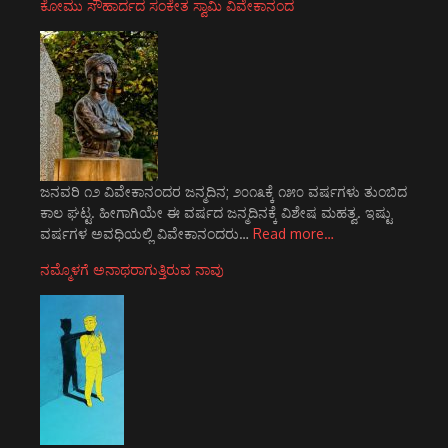
ಕೋಮು ಸೌಹಾರ್ದದ ಸಂಕೇತ ಸ್ವಾಮಿ ವಿವೇಕಾನಂದ
ಜನವರಿ ೧೨ ವಿವೇಕಾನಂದರ ಜನ್ಮದಿನ; ೨೦೧೩ಕ್ಕೆ ೧೫೦ ವರ್ಷಗಳು ತುಂಬಿದ
ಕಾಲ ಘಟ್ಟ. ಹೀಗಾಗಿಯೇ ಈ ವರ್ಷದ ಜನ್ಮದಿನಕ್ಕೆ ವಿಶೇಷ ಮಹತ್ವ. ಇಷ್ಟು
ವರ್ಷಗಳ ಅವಧಿಯಲ್ಲಿ ವಿವೇಕಾನಂದರು…
Read more…
ನಮ್ಮೊಳಗೆ ಅನಾಥರಾಗುತ್ತಿರುವ ನಾವು