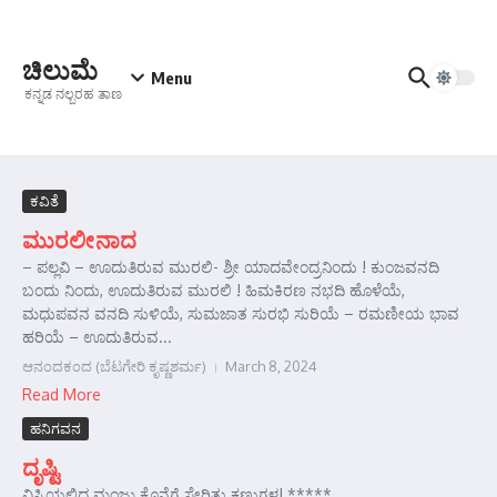
Skip to content
ಚಿಲುಮೆ
Menu
ಕನ್ನಡ ನಲ್ಬರಹ ತಾಣ
ಕವಿತೆ
ಮುರಲೀನಾದ
– ಪಲ್ಲವಿ – ಊದುತಿರುವ ಮುರಲಿ- ಶ್ರೀ ಯಾದವೇಂದ್ರನಿಂದು ! ಕುಂಜವನದಿ
ಬಂದು ನಿಂದು, ಊದುತಿರುವ ಮುರಲಿ ! ಹಿಮಕಿರಣ ನಭದಿ ಹೊಳೆಯೆ,
ಮಧುಪವನ ವನದಿ ಸುಳಿಯೆ, ಸುಮಜಾತ ಸುರಭಿ ಸುರಿಯೆ – ರಮಣೀಯ ಭಾವ
ಹರಿಯೆ – ಊದುತಿರುವ...
ಆನಂದಕಂದ (ಬೆಟಗೇರಿ ಕೃಷ್ಣಶರ್ಮ)
March 8, 2024
Read More
ಹನಿಗವನ
ದೃಷ್ಟಿ
ವಿಸ್ಕಿಯಲ್ಲಿದ್ದ ಮಂಜು ಕೊನೆಗೆ ಸೇರಿತ್ತು ಕಣ್ಣುಗಳ! *****...