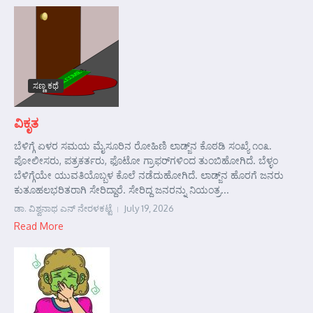
ಸಣ್ಣ ಕಥೆ
ವಿಕೃತ
ಬೆಳಿಗ್ಗೆ ಏಳರ ಸಮಯ ಮೈಸೂರಿನ ರೋಹಿಣಿ ಲಾಡ್ಜ್‌ನ ಕೊಠಡಿ ಸಂಖ್ಯೆ ೧೦೩.
ಪೋಲೀಸರು, ಪತ್ರಕರ್ತರು, ಫೊಟೋ ಗ್ರಾಫರ್‌ಗಳಿಂದ ತುಂಬಿಹೋಗಿದೆ. ಬೆಳ್ಳಂ
ಬೆಳಿಗ್ಗೆಯೇ ಯುವತಿಯೊಬ್ಬಳ ಕೊಲೆ ನಡೆದುಹೋಗಿದೆ. ಲಾಡ್ಜ್‌ನ ಹೊರಗೆ ಜನರು
ಕುತೂಹಲಭರಿತರಾಗಿ ಸೇರಿದ್ದಾರೆ. ಸೇರಿದ್ದ ಜನರನ್ನು ನಿಯಂತ್ರ...
ಡಾ. ವಿಶ್ವನಾಥ ಎನ್ ನೇರಳಕಟ್ಟೆ
July 19, 2026
Read More