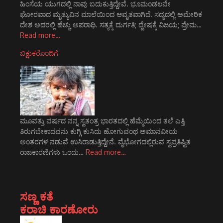
ಹಿಂಸೆಯ ಯುಗದಲ್ಲಿ ನಾವು ಬದುಕುತ್ತಿದ್ದೇವೆ. ಭೂಮಂಡಲವೇ
ಘೋರವಾದ ಮೃತ್ಯುವಿನ ಮಾಲೆಯಿಂದ ಆವೃತವಾಗಿದೆ. ಸದ್ಯದಲ್ಲಿ ಅಮೇರಿಕ
ದೇಶ ಅದರಲ್ಲಿ ಹೆಚ್ಚು ಅಪರಾಧಿ. ಸತ್ಯಕ್ಕೆ ದುರ್ಗತಿ; ದ್ವೇಷಕ್ಕೆ ವಿಜಯ; ಪ್ರೇಮ…
Read more…
ಬಿಕ್ಷುಕರೊಂದಿಗೆ
ಮೂವತ್ತು ವರ್ಷದ ನನ್ನ ಸ್ವತಂತ್ರ ಭಾರತದಲ್ಲಿ ಹೆಮ್ಮೆಯಿಂದ ತಲೆ ಎತ್ತಿ
ತಿರುಗಬೇಕಾದವನು ಕುಗ್ಗಿ ಕುಸಿದು ಹೋಗುವಂಥ ಅಮಾನವೀಯ
ಅಂತರಗಳ ನಡುವೆ ಉಸಿರಾಡುತ್ತಿದ್ದೇನೆ. ವೈಭೋಗದಲ್ಲಿರುವ ಸ್ವಪ್ರತಿಷ್ಟಿತ
ರಾಜಕಾರಣಿಗಳು ಒಂದು…
Read more…
ಸಣ್ಣ ಕತೆ
ಕರಾಚಿ ಕಾರಣೋರು