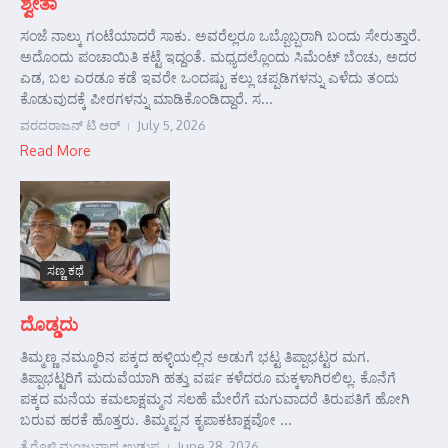
ಶ್ವೇತಾ
ಸಂಜೆ ನಾಲ್ಕು ಗಂಟೆಯಾದರೆ ಸಾಕು. ಅವರೆಲ್ಲರೂ ಒಬ್ಬೊಬ್ಬರಾಗಿ ಬಂದು ಸೇರುತ್ತಾರೆ.
ಅದೊಂದು ಪಂಚಾಯಿತಿ ಕಟ್ಟೆ ಇದ್ದಂತೆ. ಮಧ್ಯದಲ್ಲೊಂದು ಸಿಮೆಂಟ್ ಬೆಂಚು, ಅದರ
ಎಡ, ಬಲ ಎರಡೂ ಕಡೆ ಇವರೇ ಒಂದಷ್ಟು ಕಲ್ಲು ಚಪ್ಪಡಿಗಳನ್ನು ಎಳೆದು ತಂದು
ಕೊಡುವುದಕ್ಕೆ ಪೀಠಗಳನ್ನು ಮಾಡಿಕೊಂಡಿದ್ದಾರೆ. ಸ...
ವರದರಾಜನ್ ಟಿ ಆರ್
July 5, 2026
Read More
ಸಣ್ಣ ಕಥೆ
ದೊಡ್ಡದು
ತಿಮ್ಮಣ್ಣ ನಮ್ಮೂರಿನ ಪಕ್ಕದ ಹಳ್ಳಿಯಲ್ಲಿನ ಅಡುಗೆ ಭಟ್ಟ ತಿಪ್ಪಾಭಟ್ಟರ ಮಗ.
ತಿಪ್ಪಾಭಟ್ಟರಿಗೆ ಮದುವೆಯಾಗಿ ಹತ್ತು ವರ್ಷ ಕಳೆದರೂ ಮಕ್ಕಳಾಗಿರಲಿಲ್ಲ. ಕೊನೆಗೆ
ಪಕ್ಕದ ಮನೆಯ ಕಮಲಾಕ್ಷಮ್ಮನ ಸಲಹೆ ಮೇರೆಗೆ ಮಗುವಾದರೆ ತಿರುಪತಿಗೆ ಹೋಗಿ
ಬರುವ ಹರಕೆ ಹೊತ್ತರು. ತಿಮ್ಮಪ್ಪನ ಕೃಪಾಕಟಾಕ್ಷವೋ ...
ತೈರೊಳ್ಳಿ ಮಂಜುನಾಥ ಉಡುಪ
June 28, 2026