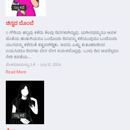
ಸಣ್ಣ ಕಥೆ
ಚಿನ್ನದ ಬೊಂಬೆ
೧ ಗೌರಿಯ ಹಬ್ಬವು ಕಳೆದು ಕೆಲವು ದಿನಗಳಾಗಿದ್ದುವು. ಭಾಗೀರಥಮ್ಮನೂ ಅವಳ
ಜೊತೆಯ ಹುಡುಗಿಯರೂ ಒಂದೊಂದು ದಿನವನ್ನು ಕಳೆಯುವುದೂ ಒಂದೊಂದು
ಯುಗವನ್ನು ಕಳೆದಂತೆ ಕಷ್ಟವಾಗಿದ್ದಿತು. ಅವರು ಎಷ್ಟು ಕುತೂಹಲದಿಂದ
ಬಯಸಿದರೂ ದಿನಗಳು ಬೇಗ ಬೇಗ ಉರುಳಲೊಲ್ಲವು. ಒಂದು ದಿನ ಅವರೆಲ್ಲರೂ
ಸೇರಿ ಕವಡೆಯ...
ವೆಂಕಟರಾಮಯ್ಯ ಸಿ ಕೆ
July 12, 2026
Read More
ಸಣ್ಣ ಕಥೆ