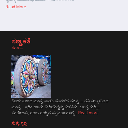
Read More
ಸಣ್ಣ ಕತೆ
ಸರ್ಗಾ…
ಕೋಳಿ ಕೂಗದ ಮುನ್ನ, ನಾಯಿ ಬೊಗಳದ ಮುನ್ನ.... ರವಿ ಕಣ್ಣು ಬಿಡದ
ಮುನ್ನ... ಇಡೀ ಊರು ಕೇರಿಯೆದ್ದೆದ್ದು ಕುಳಿತಿತು. ಅಂಗ್ಳ ಗುಡ್ಸಿ....
ಸಗಣೀರಾಕಿ, ರಂಗು ರಂಗ್ನಿನ ಸಪ್ತವರ್ಣಗಳಲ್ಲಿ…
Read more…
ಸುಳ್ಳು ಸ್ವಪ್ನ