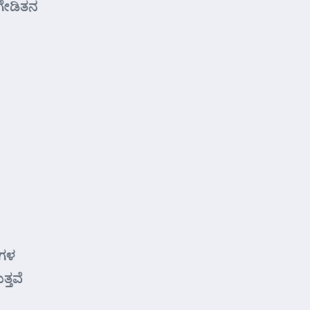
ಗೇಡಿತನ
ೆಗಳ
್ತವೆ