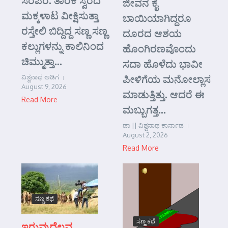
ಸರಪರ. ತಾರಕ ಸ್ವರದ
ಜೀವನ ಕೈ
ಮಕ್ಕಳಾಟ ವೀಕ್ಷಿಸುತ್ತಾ
ಬಾಯಿಯಾಗಿದ್ದರೂ
ರಸ್ತೇಲಿ ಬಿದ್ದಿದ್ದ ಸಣ್ಣ ಸಣ್ಣ
ದೂರದ ಆಶಯ
ಕಲ್ಲುಗಳನ್ನು ಕಾಲಿನಿಂದ
ಹೊಂಗಿರಣವೊಂದು
ಚಿಮ್ಮುತ್ತಾ...
ಸದಾ ಹೊಳೆದು ಭಾವೀ
ಪೀಳಿಗೆಯ ಮನೋಲ್ಲಾಸ
ವಿಶ್ವನಾಥ ಅಡಿಗ
August 9, 2026
ಮಾಡುತ್ತಿತ್ತು. ಆದರೆ ಈ
Read More
ಮಬ್ಬುಗತ್ತ...
ಡಾ || ವಿಶ್ವನಾಥ ಕಾರ್ನಾಡ
August 2, 2026
Read More
ಸಣ್ಣ ಕಥೆ
ಸಣ್ಣ ಕಥೆ
ಇರುವುದೆಲ್ಲವ