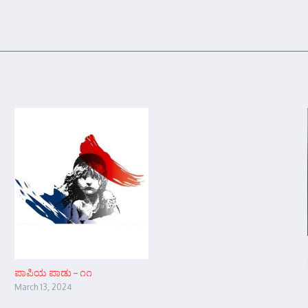
ಪಾಪಿಯ ಪಾಡು – ೧೧
March 13, 2024