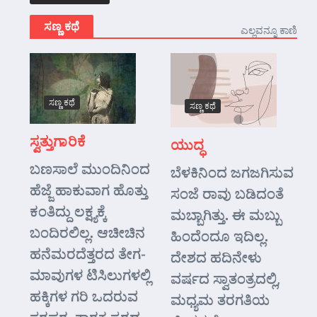
ಸಣ್ಣ ಕಥೆ
ಎಲ್ಲವನ್ನೂ ಕಾಣಿ
ಸಣ್ಣ ಕಥೆ
ಸಣ್ಣ ಕಥೆ
ಸ್ವತ್ತುಗಾರಿಕೆ
ಯುದ್ಧ
ಬಣಸಾಲೆ ಮುಂದಿನಿಂದ
ಬೆಳಕಿನಿಂದ ಜಗಜಗಿಸುವ
ಹೆಜ್ಜೆ ಹಾಕುವಾಗ ಹೊತ್ತು
ಸಂಜೆ ರಾವು ಬಡಿದಂತೆ
ಕಂತಿದ್ದು ಲಕ್ಷ್ಯಕ್ಕೆ
ಮಬ್ಬಾಗಿತ್ತು. ಈ ಮಬ್ಬು
ಬಂದಿರಲಿಲ್ಲ. ಆಚೀಚಿನ
ಹಿಂದೆಂದೂ ಇದಿಲ್ಲ.
ಹನೆಮರದೆತ್ತರದ ತೇಗ-
ದೇಶದ ಹದಿನೇಳು
ಮಾವುಗಳ ಟಿಸಿಲುಗಳಲ್ಲಿ
ವರ್ಷದ ಸ್ವಾತಂತ್ರದಲ್ಲಿ,
ಹಕ್ಕಿಗಳ ಗರಿ ಒದರುವ
ಮಧ್ಯಮ ತರಗತಿಯ