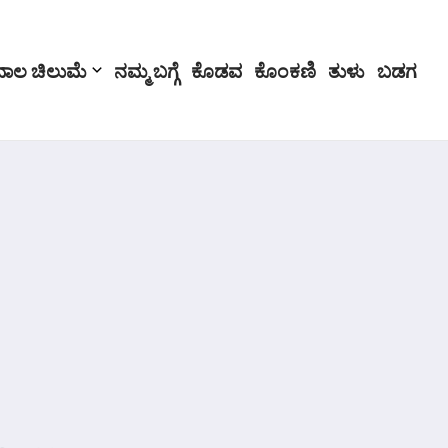
ಬಾಲ ಚಿಲುಮೆ
ನಮ್ಮ ಬಗ್ಗೆ
ಕೊಡವ
ಕೊಂಕಣಿ
ತುಳು
ಬಡಗ