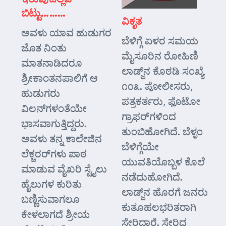
ಬಿಟ್ಟು………
ವಿಕೃತ
ಅವಳು ಯಾವ ಹುಡುಗರ
ಬೆಳಿಗ್ಗೆ ಏಳರ ಸಮಯ
ಜೊತ ನಿಂತು
ಮೈಸೂರಿನ ರೋಹಿಣಿ
ಮಾತನಾಡಿದರೂ
ಲಾಡ್ಜ್‌ನ ಕೊಠಡಿ ಸಂಖ್ಯೆ
ಶ್ರೀಕಾಂತನಪಾಲಿಗೆ ಆ
೧೦೩. ಪೋಲೀಸರು,
ಹುಡುಗರು
ಪತ್ರಕರ್ತರು, ಫೊಟೋ
ವಿಲನ್‌ಗಳಂತೆಯೇ
ಗ್ರಾಫರ್‌ಗಳಿಂದ
ಭಾಸವಾಗುತ್ತಿದ್ದರು.
ತುಂಬಿಹೋಗಿದೆ. ಬೆಳ್ಳಂ
ಅವಳು ತನ್ನ ಕಾಲೇಜಿನ
ಬೆಳಿಗ್ಗೆಯೇ
ಲೆಕ್ಚರರ್‌ಗಳು ಪಾಠ
ಯುವತಿಯೊಬ್ಬಳ ಕೊಲೆ
ಮಾಡುವ ವೈಖರಿ ಸ್ಟೈಲು
ನಡೆದುಹೋಗಿದೆ.
ಹೈಲುಗಳ ಕುರಿತು
ಲಾಡ್ಜ್‌ನ ಹೊರಗೆ ಜನರು
ಬಣ್ಣಿಸುವಾಗಲೂ
ಕುತೂಹಲಭರಿತರಾಗಿ
ಕೇಳಲಾಗದೆ ಶ್ರೀಯ
ಸೇರಿದ್ದಾರೆ. ಸೇರಿದ್ದ