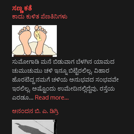
ಸಣ್ಣ ಕತೆ
ಕಾದು ಕುಳಿತ ಪೆಣತಿನಿಗಳು
ಸುಮೋಗಾಡಿ ಮನೆ ಬಿಡುವಾಗ ಬೆಳಗಿನ ಯಾಮದ
ಚುಮುಚುಮು ಚಳಿ ಇನ್ನೂ ಬಿಟ್ಟಿರಲಿಲ್ಲ. ವಿಹಾರ
ಹೊರಟಿದ್ದ ನಮಗೆ ಚಳಿಯ ಅನುಭವದ ಸಂಭವವೇ
ಇರಲಿಲ್ಲ. ಅಷ್ಟೊಂದು ಉಮೇದಿನಲ್ಲಿದ್ದೆವು. ರಸ್ತೆಯ
ಎರಡೂ…
Read more…
ಆನಂದನ ಬಿ. ಎ. ಡಿಗ್ರಿ