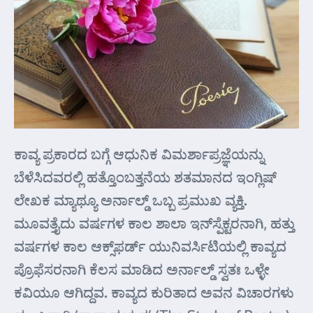
ಕಾವ್ಯ ಪ್ರಕಾರದ ಬಗ್ಗೆ ಆಧುನಿಕ ವಿಮರ್ಶಾಪ್ರಜ್ಞೆಯನ್ನು
ಬೆಳೆಸಿದವರಲ್ಲಿ ಹತ್ತೊಂಬತ್ತನೆಯ ಶತಮಾನದ ಇಂಗ್ಲಿಷ್
ಲೇಖಕ ಮ್ಯಾಥ್ಯೂ ಅರ್ನಾಲ್ಡ್ ಒಬ್ಬ ಪ್ರಮುಖ ವ್ಯಕ್ತಿ.
ಮೂವತ್ತೈದು ವರ್ಷಗಳ ಕಾಲ ಶಾಲಾ ಇನ್‌ಸ್ಪೆಕ್ಟರನಾಗಿ, ಹತ್ತು
ವರ್ಷಗಳ ಕಾಲ ಆಕ್ಸ್‌ಫರ್ಡ್ ಯುನಿವರ್ಸಿಟಿಯಲ್ಲಿ ಕಾವ್ಯದ
ಪ್ರೊಫೆಸರನಾಗಿ ಕೆಲಸ ಮಾಡಿದ ಅರ್ನಾಲ್ಡ್ ಸ್ವತಃ ಒಳ್ಳೇ
ಕವಿಯೂ ಆಗಿದ್ದವ. ಕಾವ್ಯದ ಕುರಿತಾದ ಅವನ ವಿಚಾರಗಳು