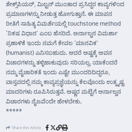
ಶೇಕ್ಸ್‌ಪಿಯರ್, ಮಿಲ್ಟನ್ ಮುಂತಾದ ಪ್ರಸಿದ್ಧರ ಕಾವ್ಯಗಳಿಂದ
ಪ್ರಮಾಣಗಳನ್ನು ನೀಡುತ್ತ ಹೋಗುತ್ತಾನೆ. ಈ ಮಾಪನ
ರೀತಿಗೆ ಸಾಹಿತ್ಯ ವಿಮರ್ಶೆಯಲ್ಲಿ touchstone method
`ನಿಕಷ ವಿಧಾನ’ ಎಂಬ ಹೆಸರಿದೆ. ಅರ್ನಾಲ್ಡನ ವಿಮರ್ಶಾ
ಪ್ರಣಾಳಿಕೆ ಇಂದು ನಮಗೆ ಕೇವಲ ‘ಮಾನವಿಕ’
(humanist) ಎನಿಸಬಹುದು. ಆದರೆ ಅಷ್ಟಕ್ಕೆ ಅವನ
ವಿಚಾರಗಳನ್ನು ತಳ್ಳಿಹಾಕುವುದು ಸರಿಯಲ್ಲ. ಯಾಕೆಂದರೆ
ನಮ್ಮ ವೈಚಾರಿಕತೆ ಇಂದು ಎಷ್ಟೇ ಮುಂದರಿದಿದ್ದರೂ,
ವಾಸ್ತವದಲ್ಲಿ ನಮ್ಮ ಕಾವ್ಯಪ್ರಜ್ಞೆಯನ್ನು ಕೆಲವೊಂದು ಉತ್ಕೃಷ್ಟ
ಮಾದರಿಗಳು ರೂಪಿಸಿರುತ್ತವೆ. ಅಷ್ಣರ ಮಟ್ಟಿಗೆ ಅರ್ನಾಲ್ಡನ
ವಿಚಾರಗಳು ನೈಜವೆಂದೇ ಹೇಳಬೇಕು.
*****
Share this Article