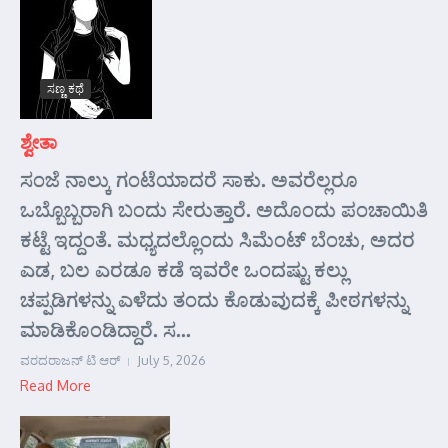
ಸಣ್ಣ ಕಥೆ
ಶ್ವೇತಾ
ಸಂಜೆ ನಾಲ್ಕು ಗಂಟೆಯಾದರೆ ಸಾಕು. ಅವರೆಲ್ಲರೂ
ಒಬ್ಬೊಬ್ಬರಾಗಿ ಬಂದು ಸೇರುತ್ತಾರೆ. ಅದೊಂದು ಪಂಚಾಯಿತಿ
ಕಟ್ಟೆ ಇದ್ದಂತೆ. ಮಧ್ಯದಲ್ಲೊಂದು ಸಿಮೆಂಟ್ ಬೆಂಚು, ಅದರ
ಎಡ, ಬಲ ಎರಡೂ ಕಡೆ ಇವರೇ ಒಂದಷ್ಟು ಕಲ್ಲು
ಚಪ್ಪಡಿಗಳನ್ನು ಎಳೆದು ತಂದು ಕೊಡುವುದಕ್ಕೆ ಪೀಠಗಳನ್ನು
ಮಾಡಿಕೊಂಡಿದ್ದಾರೆ. ಸ...
ವರದರಾಜನ್ ಟಿ ಆರ್
July 5, 2026
Read More