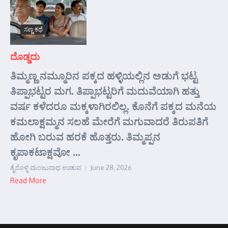
ಸಣ್ಣ ಕಥೆ
ದೊಡ್ಡದು
ತಿಮ್ಮಣ್ಣ ನಮ್ಮೂರಿನ ಪಕ್ಕದ ಹಳ್ಳಿಯಲ್ಲಿನ ಅಡುಗೆ ಭಟ್ಟ
ತಿಪ್ಪಾಭಟ್ಟರ ಮಗ. ತಿಪ್ಪಾಭಟ್ಟರಿಗೆ ಮದುವೆಯಾಗಿ ಹತ್ತು
ವರ್ಷ ಕಳೆದರೂ ಮಕ್ಕಳಾಗಿರಲಿಲ್ಲ. ಕೊನೆಗೆ ಪಕ್ಕದ ಮನೆಯ
ಕಮಲಾಕ್ಷಮ್ಮನ ಸಲಹೆ ಮೇರೆಗೆ ಮಗುವಾದರೆ ತಿರುಪತಿಗೆ
ಹೋಗಿ ಬರುವ ಹರಕೆ ಹೊತ್ತರು. ತಿಮ್ಮಪ್ಪನ
ಕೃಪಾಕಟಾಕ್ಷವೋ ...
ತೈರೊಳ್ಳಿ ಮಂಜುನಾಥ ಉಡುಪ
June 28, 2026
Read More