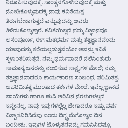
ನಿರೂಪಿಸುವುದಕ್ಕೆ, ಸಾಂತ್ವನಗೊಳಿಸುವುದಕ್ಕೆ ಮತ್ತು
ನೋಡಿಕೊಳ್ಳುವುದಕ್ಕೆ ನಾವು ಕವಿತೆಯತ್ತ
ತಿರುಗಬೇಕಾಗುತ್ತದೆ ಎನ್ನುವುದನ್ನು ಅವರು
ತಿಳಿದುಕೊಳ್ಳುತ್ತಾರೆ. ಕವಿತೆಯಿಲ್ಲದೆ ನಮ್ಮ ವಿಜ್ಞಾನವೂ
ಅಸಂಪೂರ್ಣ, ಈಗ ಮತಧರ್ಮ ಮತ್ತು ತತ್ವಜ್ಞಾನವೆಂದು
ಯಾವುದನ್ನು ಕರೆಯಲ್ಪಡುತ್ತವೆಯೋ ಅವನ್ನು ಕವಿತೆ
ಸ್ಥಳಾಂತರಿಸುತ್ತದೆ. ನಮ್ಮ ಧರ್ಮವಾದರೆ ನೆಲೆನಿಂತುದು
ಸಾಮಾನ್ಯ ಜನರನ್ನು ನಂಬಿಸುವ ಸಾಕ್ಷ್ಯಗಳ ಮೇಲೆ; ನಮ್ಮ
ತತ್ವಜ್ಞಾನವಾದರೂ ಕಾರ್ಯಕಾರಣ ಸಂಬಂಧ, ಪರಿಮಿತತ್ವ.
ಅಪರಿಮಿತತ್ವ ಮುಂತಾದ ತರ್ಕಗಳ ಮೇಲೆ. ಇವೆಲ್ಲ ಜ್ಞಾನದ
ಛಾಯೆಗಳು ಹಾಗೂ ಹುಸಿ ಅರಿವಿನ ನೆರಳುಗಳಲ್ಲದೆ
ಇನ್ನೇನಲ್ಲ. ನಾವು ಇವುಗಳಲ್ಲೆಲ್ಲ ಹೇಗಾದರೂ ಇಷ್ಟು ವರ್ಷ
ವಿಶ್ವಾಸವಿರಿಸಿದೆವು ಎಂದು ದಿಗ್ಭ್ರಮೆಗೊಳ್ಳುವ ದಿನ
ಬಂದೀತು. ಇವುಗಳ ಟೊಳ್ಳುತನವನ್ನು ಗಮನಿಸಿದಷ್ಟೂ