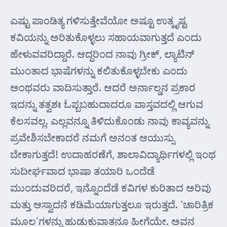
ಎಷ್ಟು ಪಾಂಡಿತ್ಯ ಗಳಿಸುತ್ತೇವೆಯೋ ಅಷ್ಟೂ ಉತ್ಕೃಷ್ಟ
ಕವಿಯನ್ನು ಅರಿತುಕೊಳ್ಳಲು ಸಹಾಯವಾಗುತ್ತದೆ ಎಂದು
ಹೇಳುವವರಿದ್ದಾರೆ. ಆದ್ದರಿಂದ ನಾವು ಗ್ರೀಕ್, ಲ್ಯಾಟಿನ್
ಮುಂತಾದ ಭಾಷೆಗಳನ್ನು ಕಲಿತುಕೊಳ್ಳಬೇಕು ಎಂದು
ಅಂಥವರು ವಾದಿಸುತ್ತಾರೆ. ಆದರೆ ಅರ್ನಾಲ್ಡನ ಪ್ರಕಾರ
ಇದನ್ನು ತತ್ವಶಃ ಓಪ್ಬಬಹುದಾದರೂ ವಾಸ್ತವದಲ್ಲಿ ಆಗುವ
ಕೆಲಸವಲ್ಲ. ಎಲ್ಲವನ್ನೂ ತಿಳಿದುಕೊಂಡು ನಾವು ಕಾವ್ಯವನ್ನು
ಪ್ರವೇಶಿಸಬೇಕಾದರೆ ನಮಗೆ ಅನಂತ ಆಯುಸ್ಸು
ಬೇಕಾಗುತ್ತದೆ! ಉದಾಹರಣೆಗೆ, ಶಾಲಾವಿದ್ಯಾರ್ಥಿಗಳಲ್ಲಿ ಇಂಥ
ಸುದೀರ್ಘವಾದ ಭಾಷಾ ತಯಾರಿ ಒಂದೆಡೆ
ಮುಂದುವರಿದರೆ, ಇನ್ನೊಂದೆಡೆ ಕವಿಗಳ ಕುರಿತಾದ ಅರಿವು
ಮತ್ತು ಆಸ್ವಾದನೆ ಕಡಿಮೆಯಾಗುತ್ತಲೂ ಇರುತ್ತದೆ. ‘ಚಾರಿತ್ರಿಕ
ಮೂಲ’ಗಳನ್ನು ಹುಡುಕುವಾತನೂ ಹೀಗೆಯೇ. ಅವನ