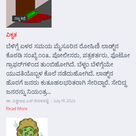
ಸಣ್ಣ ಕಥೆ
ವಿಕೃತ
ಬೆಳಿಗ್ಗೆ ಏಳರ ಸಮಯ ಮೈಸೂರಿನ ರೋಹಿಣಿ ಲಾಡ್ಜ್‌ನ
ಕೊಠಡಿ ಸಂಖ್ಯೆ ೧೦೩. ಪೋಲೀಸರು, ಪತ್ರಕರ್ತರು, ಫೊಟೋ
ಗ್ರಾಫರ್‌ಗಳಿಂದ ತುಂಬಿಹೋಗಿದೆ. ಬೆಳ್ಳಂ ಬೆಳಿಗ್ಗೆಯೇ
ಯುವತಿಯೊಬ್ಬಳ ಕೊಲೆ ನಡೆದುಹೋಗಿದೆ. ಲಾಡ್ಜ್‌ನ
ಹೊರಗೆ ಜನರು ಕುತೂಹಲಭರಿತರಾಗಿ ಸೇರಿದ್ದಾರೆ. ಸೇರಿದ್ದ
ಜನರನ್ನು ನಿಯಂತ್ರ...
ಡಾ. ವಿಶ್ವನಾಥ ಎನ್ ನೇರಳಕಟ್ಟೆ
July 19, 2026
Read More