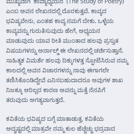
ಮುಖ್ಯವಾಗಿ ‘ಕಾವ್ಯಾಧ್ಯಯನ’ (The Study of Poetry)
ಎಂಬ ಅವನ ಲೇಖನದಲ್ಲಿ ದೊರಕುತ್ತವೆ. ಕಾವ್ಯದ
ಭವಿಷ್ಯವೇನು, ಎಂತಹ ಕಾವ್ಯ ನಮಗೆ ಬೇಕು. ಒಳ್ಳೆಯ
ಕಾವ್ಯವನ್ನು ಗುರುತಿಸುವುದು ಹೇಗೆ, ಅಧ್ಯಯನ
ಮಾಡುವುದು ಯಾವ ರೀತಿ ಮುಂತಾದ ಹಲವು ಪ್ರಸ್ತುತ
ವಿಷಯಗಳನ್ನು ಅರ್ನಾಲ್ಡ್ ಈ ಲೇಖನದಲ್ಲಿ ಚರ್ಚಿಸುತ್ತಾನೆ.
ಸಾಹಿತ್ಯಕ ವಿಮರ್ಶೆ ಹಲವು ದಿಕ್ಕುಗಳತ್ತ ಸ್ಫೋಟಿಸಿರುವ ನಮ್ಮ
ಕಾಲದಲ್ಲಿ ಅವನ ವಿಚಾರಗಳನ್ನು ನಾವು ಈಗಾಗಲೇ
ತಣಿಸಿಕೊಂಡಿದ್ದೇವೆ ಎನಿಸಬಹುದಾದರೂ ಅವುಗಳ ಶಾಖ
ನಿಜಕ್ಕೂ ಆರಿಲ್ಲದ ಕಾರಣ ಅವನ್ನು ಮತ್ತೆ ನೆನಪಿಗೆ
ತರುವುದು ಅಗತ್ಯವಾಗುತ್ತದೆ.
ಕವಿತೆಯ ಭವಿಷ್ಯದ ಬಗ್ಗೆ ಮಾತಾಡುತ್ತ, ಕವಿತೆಯ
ಅದೃಷ್ಟದಲ್ಲಿ ಮಾತ್ರವೇ ನಮ್ಮ ಕುಲ ಹೆಚ್ಚೆಚ್ಚು ಭದ್ರವಾದ