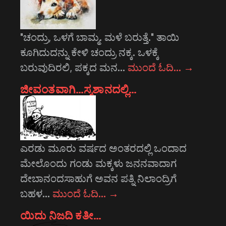
"ಚಂದ್ರು, ಒಳಗೆ ಬಾಮ್ಮ. ಮಳೆ ಬರುತ್ತೆ." ತಾಯಿ
ಕೂಗಿದುದನ್ನು ಕೇಳಿ ಚಂದ್ರು ನಕ್ಕ. ಒಳಕ್ಕೆ
ಬರುವುದಿರಲಿ, ಪಕ್ಕದ ಮನ…
ಮುಂದೆ ಓದಿ…
→
ಜೀವಂತವಾಗಿ…ಸ್ಮಶಾನದಲ್ಲಿ…
ಎರಡು ಮೂರು ವರ್ಷದ ಅಂತರದಲ್ಲಿ ಒಂದಾದ
ಮೇಲೊಂದು ಗಂಡು ಮಕ್ಕಳು ಜನನವಾದಾಗ
ದೇಬಾನಂದಸಾಹುಗೆ ಅವನ ಪತ್ನಿ ನಿಲಾಂದ್ರಿಗೆ
ಬಹಳ…
ಮುಂದೆ ಓದಿ…
→
ಯಿದು ನಿಜದಿ ಕತೀ…