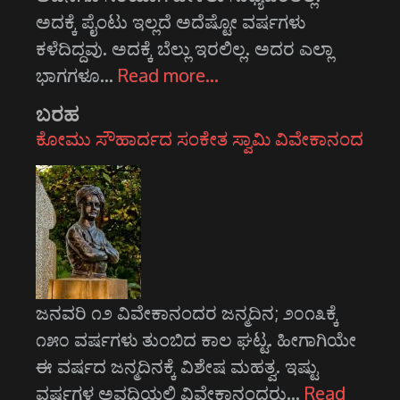
ಅದಕ್ಕೆ ಪೈಂಟು ಇಲ್ಲದೆ ಅದೆಷ್ಟೋ ವರ್ಷಗಳು
ಕಳೆದಿದ್ದವು. ಅದಕ್ಕೆ ಬೆಲ್ಲು ಇರಲಿಲ್ಲ. ಅದರ ಎಲ್ಲಾ
ಭಾಗಗಳೂ…
Read more…
ಬರಹ
ಕೋಮು ಸೌಹಾರ್ದದ ಸಂಕೇತ ಸ್ವಾಮಿ ವಿವೇಕಾನಂದ
ಜನವರಿ ೧೨ ವಿವೇಕಾನಂದರ ಜನ್ಮದಿನ; ೨೦೧೩ಕ್ಕೆ
೧೫೦ ವರ್ಷಗಳು ತುಂಬಿದ ಕಾಲ ಘಟ್ಟ. ಹೀಗಾಗಿಯೇ
ಈ ವರ್ಷದ ಜನ್ಮದಿನಕ್ಕೆ ವಿಶೇಷ ಮಹತ್ವ. ಇಷ್ಟು
ವರ್ಷಗಳ ಅವಧಿಯಲ್ಲಿ ವಿವೇಕಾನಂದರು…
Read