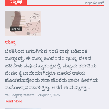
ಸಣ್ಣ ಕಥೆ
ಎಲ್ಲವನ್ನೂ ಕಾಣಿ
ಸಣ್ಣ ಕಥೆ
ಯುದ್ಧ
ಬೆಳಕಿನಿಂದ ಜಗಜಗಿಸುವ ಸಂಜೆ ರಾವು ಬಡಿದಂತೆ
ಮಬ್ಬಾಗಿತ್ತು. ಈ ಮಬ್ಬು ಹಿಂದೆಂದೂ ಇದಿಲ್ಲ. ದೇಶದ
ಹದಿನೇಳು ವರ್ಷದ ಸ್ವಾತಂತ್ರದಲ್ಲಿ, ಮಧ್ಯಮ ತರಗತಿಯ
ಜೀವನ ಕೈ ಬಾಯಿಯಾಗಿದ್ದರೂ ದೂರದ ಆಶಯ
ಹೊಂಗಿರಣವೊಂದು ಸದಾ ಹೊಳೆದು ಭಾವೀ ಪೀಳಿಗೆಯ
ಮನೋಲ್ಲಾಸ ಮಾಡುತ್ತಿತ್ತು. ಆದರೆ ಈ ಮಬ್ಬುಗತ್ತ...
ಡಾ || ವಿಶ್ವನಾಥ ಕಾರ್ನಾಡ
August 2, 2026
Read More