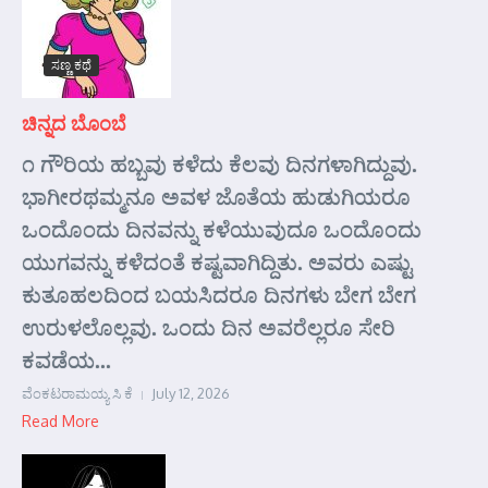
ಸಣ್ಣ ಕಥೆ
ಚಿನ್ನದ ಬೊಂಬೆ
೧ ಗೌರಿಯ ಹಬ್ಬವು ಕಳೆದು ಕೆಲವು ದಿನಗಳಾಗಿದ್ದುವು.
ಭಾಗೀರಥಮ್ಮನೂ ಅವಳ ಜೊತೆಯ ಹುಡುಗಿಯರೂ
ಒಂದೊಂದು ದಿನವನ್ನು ಕಳೆಯುವುದೂ ಒಂದೊಂದು
ಯುಗವನ್ನು ಕಳೆದಂತೆ ಕಷ್ಟವಾಗಿದ್ದಿತು. ಅವರು ಎಷ್ಟು
ಕುತೂಹಲದಿಂದ ಬಯಸಿದರೂ ದಿನಗಳು ಬೇಗ ಬೇಗ
ಉರುಳಲೊಲ್ಲವು. ಒಂದು ದಿನ ಅವರೆಲ್ಲರೂ ಸೇರಿ
ಕವಡೆಯ...
ವೆಂಕಟರಾಮಯ್ಯ ಸಿ ಕೆ
July 12, 2026
Read More