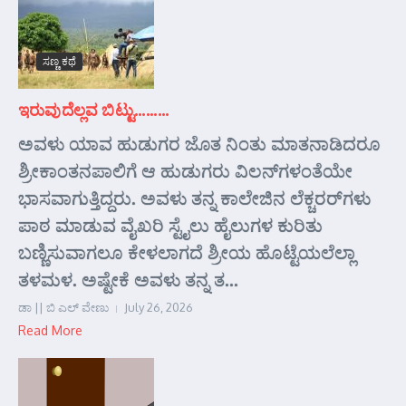
ಸಣ್ಣ ಕಥೆ
ಇರುವುದೆಲ್ಲವ ಬಿಟ್ಟು………
ಅವಳು ಯಾವ ಹುಡುಗರ ಜೊತ ನಿಂತು ಮಾತನಾಡಿದರೂ
ಶ್ರೀಕಾಂತನಪಾಲಿಗೆ ಆ ಹುಡುಗರು ವಿಲನ್‌ಗಳಂತೆಯೇ
ಭಾಸವಾಗುತ್ತಿದ್ದರು. ಅವಳು ತನ್ನ ಕಾಲೇಜಿನ ಲೆಕ್ಚರರ್‌ಗಳು
ಪಾಠ ಮಾಡುವ ವೈಖರಿ ಸ್ಟೈಲು ಹೈಲುಗಳ ಕುರಿತು
ಬಣ್ಣಿಸುವಾಗಲೂ ಕೇಳಲಾಗದೆ ಶ್ರೀಯ ಹೊಟ್ಟೆಯಲೆಲ್ಲಾ
ತಳಮಳ. ಅಷ್ಟೇಕೆ ಅವಳು ತನ್ನ ತ...
ಡಾ || ಬಿ ಎಲ್ ವೇಣು
July 26, 2026
Read More