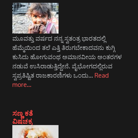
ಮೂವತ್ತು ವರ್ಷದ ನನ್ನ ಸ್ವತಂತ್ರ ಭಾರತದಲ್ಲಿ
ಹೆಮ್ಮೆಯಿಂದ ತಲೆ ಎತ್ತಿ ತಿರುಗಬೇಕಾದವನು ಕುಗ್ಗಿ
ಕುಸಿದು ಹೋಗುವಂಥ ಅಮಾನವೀಯ ಅಂತರಗಳ
ನಡುವೆ ಉಸಿರಾಡುತ್ತಿದ್ದೇನೆ. ವೈಭೋಗದಲ್ಲಿರುವ
ಸ್ವಪ್ರತಿಷ್ಟಿತ ರಾಜಕಾರಣಿಗಳು ಒಂದು…
Read
more…
ಸಣ್ಣ ಕತೆ
ವಿಷಚಕ್ರ