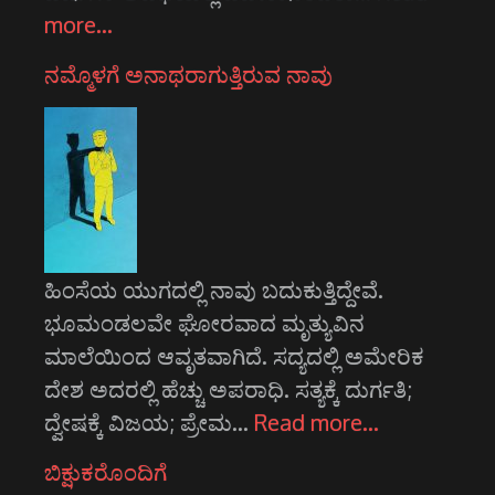
more…
ನಮ್ಮೊಳಗೆ ಅನಾಥರಾಗುತ್ತಿರುವ ನಾವು
ಹಿಂಸೆಯ ಯುಗದಲ್ಲಿ ನಾವು ಬದುಕುತ್ತಿದ್ದೇವೆ.
ಭೂಮಂಡಲವೇ ಘೋರವಾದ ಮೃತ್ಯುವಿನ
ಮಾಲೆಯಿಂದ ಆವೃತವಾಗಿದೆ. ಸದ್ಯದಲ್ಲಿ ಅಮೇರಿಕ
ದೇಶ ಅದರಲ್ಲಿ ಹೆಚ್ಚು ಅಪರಾಧಿ. ಸತ್ಯಕ್ಕೆ ದುರ್ಗತಿ;
ದ್ವೇಷಕ್ಕೆ ವಿಜಯ; ಪ್ರೇಮ…
Read more…
ಬಿಕ್ಷುಕರೊಂದಿಗೆ