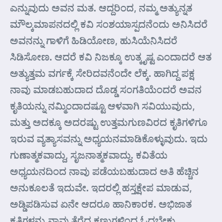
ಎನ್ನುವುದು ಅವನ ಮತ. ಆದ್ದರಿಂದ, ನಮ್ಮ ಅತ್ಯುನ್ನತ
ಮೌಲ್ಕಮಾಪನದಲ್ಲಿ ಕವಿ ಸಂಶಯಾಸ್ಪದನೆಂದು ಅನಿಸಿದರೆ
ಅವನನ್ನು ಗಾಳಿಗೆ ಹಿಡಿಯೋಣ, ಹುಸಿಯೆನಿಸಿದರೆ
ಸಿಡಿಸೋಣ. ಆದರೆ ಕವಿ ನಿಜಕ್ಕೂ ಉತ್ಕೃಷ್ಟ ಎಂದಾದರೆ ಆತ
ಅತ್ಯುತ್ತಮ ವರ್ಗಕ್ಕೆ ಸೇರಿದವನೆಂದೇ ಲೆಕ್ಕ. ಹಾಗಿದ್ದ ಪಕ್ಷ
ನಾವು ಮಾಡಬಹುದಾದ ದೊಡ್ಡ ಸಂಗತಿಯೆಂದರೆ ಅವನ
ಕೃತಿಯನ್ನು ನಮ್ಮಿಂದಾದಷ್ಟೂ ಆಳವಾಗಿ ಸವಿಯುವುದು,
ಮತ್ತು ಅದಕ್ಕೂ ಅದರಷ್ಟು ಉತ್ತಮಗುಣವಿರದ ಕೃತಿಗಳಿಗೂ
ಇರುವ ವ್ಯತ್ಯಾಸವನ್ನು ಅಧ್ಯಯನಮಾಡಿಕೊಳ್ಳುವುದು. ಇದು
ಗುಣಾತ್ಮಕವಾದ್ದು, ಸೃಜನಾತ್ಮಕವಾದ್ದು. ಕವಿತೆಯ
ಅಧ್ಯಯನದಿಂದ ನಾವು ಪಡೆಯಬಹುದಾದ ಅತಿ ಹೆಚ್ಚಿನ
ಅನುಕೂಲತೆ ಇದುವೇ. ಇದರಲ್ಲಿ ಹಸ್ತಕ್ಷೇಪ ಮಾಡುವ,
ಅಡ್ಡಿಪಡಿಸುವ ಏನೇ ಆದರೂ ಹಾನಿಕಾರಕ. ಅಭಿಜಾತ
ಕೃತಿಗಳನ್ನು ನಾವು ತೆರೆದ ಕಣ್ಣುಗಳಿಂದ ಓದಬೇಕು,