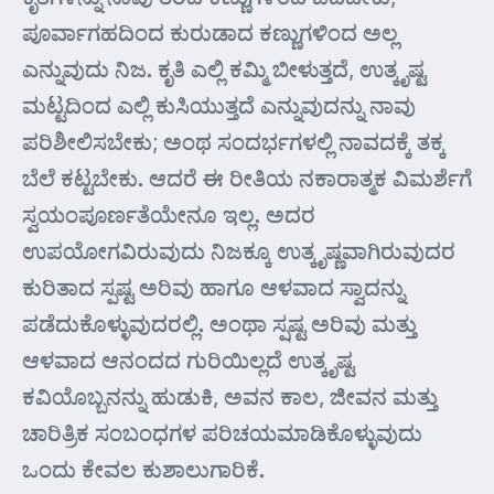
ಪೂರ್ವಾಗಹದಿಂದ ಕುರುಡಾದ ಕಣ್ಣುಗಳಿಂದ ಅಲ್ಲ
ಎನ್ನುವುದು ನಿಜ. ಕೃತಿ ಎಲ್ಲಿ ಕಮ್ಮಿ ಬೀಳುತ್ತದೆ, ಉತ್ಕೃಷ್ಟ
ಮಟ್ಟದಿಂದ ಎಲ್ಲಿ ಕುಸಿಯುತ್ತದೆ ಎನ್ನುವುದನ್ನು ನಾವು
ಪರಿಶೀಲಿಸಬೇಕು; ಅಂಥ ಸಂದರ್ಭಗಳಲ್ಲಿ ನಾವದಕ್ಕೆ ತಕ್ಕ
ಬೆಲೆ ಕಟ್ಟಬೇಕು. ಆದರೆ ಈ ರೀತಿಯ ನಕಾರಾತ್ಮಕ ವಿಮರ್ಶೆಗೆ
ಸ್ವಯಂಪೂರ್ಣತೆಯೇನೂ ಇಲ್ಲ. ಅದರ
ಉಪಯೋಗವಿರುವುದು ನಿಜಕ್ಕೂ ಉತ್ಕೃಷ್ಣವಾಗಿರುವುದರ
ಕುರಿತಾದ ಸ್ಪಷ್ಟ ಅರಿವು ಹಾಗೂ ಆಳವಾದ ಸ್ವಾದನ್ನು
ಪಡೆದುಕೊಳ್ಳುವುದರಲ್ಲಿ. ಅಂಥಾ ಸ್ಷಷ್ಟ ಅರಿವು ಮತ್ತು
ಆಳವಾದ ಆನಂದದ ಗುರಿಯಿಲ್ಲದೆ ಉತ್ಕೃಷ್ಟ
ಕವಿಯೊಬ್ಬನನ್ನು ಹುಡುಕಿ, ಅವನ ಕಾಲ, ಜೀವನ ಮತ್ತು
ಚಾರಿತ್ರಿಕ ಸಂಬಂಧಗಳ ಪರಿಚಯಮಾಡಿಕೊಳ್ಳುವುದು
ಒಂದು ಕೇವಲ ಕುಶಾಲುಗಾರಿಕೆ.