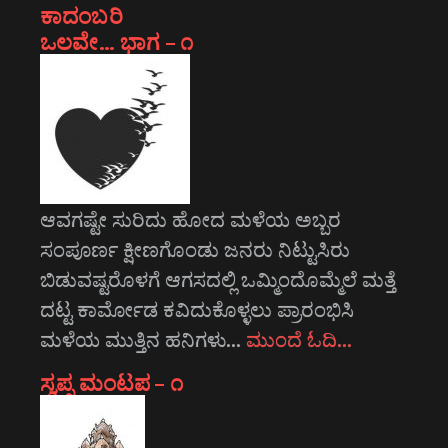
ಕಾದಂಬರಿ
ಒಲವೇ… ಭಾಗ – ೧
ಆವಗಷ್ಟೇ ಸುರಿದು ಹೋದ ಮಳೆಯ ಅಬ್ಬರ
ಸಂಪೂರ್ಣ ಕ್ಷೀಣಗೊಂಡು ಜನರು ನಿಟ್ಟುಸಿರು
ಬಿಡುವಷ್ಟರೊಳಗೆ ಆಗಸದಲ್ಲಿ ಒಮ್ಮಿಂದೊಮ್ಮೆಲೆ ಮತ್ತೆ
ದಟ್ಟ ಕಾರ್ಮೋಡ ಕವಿದುಕೊಳ್ಳಲು ಪ್ರಾರಂಭಿಸಿ
ಮಳೆಯ ಮುತ್ತಿನ ಹನಿಗಳು…
ಮುಂದೆ ಓದಿ…
ಸ್ವಪ್ನ ಮಂಟಪ – ೧