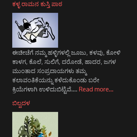
ಕಳ್ಳ ರಾಮನ ಕುಸ್ತಿ ಪಾಠ
ಈಚೀಚೆಗೆ ನಮ್ಮ ಹಳ್ಳಿಗಳಲ್ಲಿ ಜೂಜು, ಕಳವು, ಕೋಳಿ
ಕಾಳಗ, ಕೊಲೆ, ಸುಲಿಗೆ, ದರೋಡೆ, ಹಾದರ, ಜಗಳ
ಮುಂತಾದ ಸಂಪ್ರದಾಯಗಳು ತಮ್ಮ
ಕಲಾವಂತಿಕೆಯನ್ನು ಕಳೆದುಕೊಂಡು ಬರೇ
ಕ್ರಿಯೆಗಳಾಗಿ ಉಳಿದುಬಿಟ್ಟಿವೆ.…
Read more…
ಬಿಲ್ವದಳ