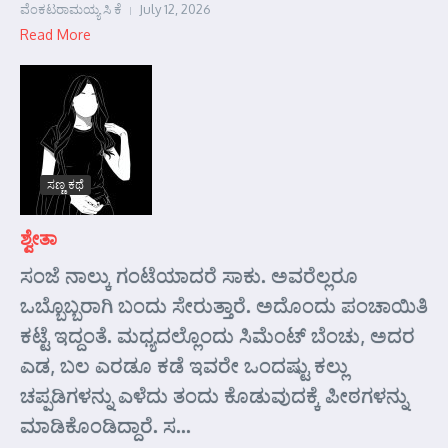
ವೆಂಕಟರಾಮಯ್ಯ ಸಿ ಕೆ
July 12, 2026
Read More
ಸಣ್ಣ ಕಥೆ
ಶ್ವೇತಾ
ಸಂಜೆ ನಾಲ್ಕು ಗಂಟೆಯಾದರೆ ಸಾಕು. ಅವರೆಲ್ಲರೂ
ಒಬ್ಬೊಬ್ಬರಾಗಿ ಬಂದು ಸೇರುತ್ತಾರೆ. ಅದೊಂದು ಪಂಚಾಯಿತಿ
ಕಟ್ಟೆ ಇದ್ದಂತೆ. ಮಧ್ಯದಲ್ಲೊಂದು ಸಿಮೆಂಟ್ ಬೆಂಚು, ಅದರ
ಎಡ, ಬಲ ಎರಡೂ ಕಡೆ ಇವರೇ ಒಂದಷ್ಟು ಕಲ್ಲು
ಚಪ್ಪಡಿಗಳನ್ನು ಎಳೆದು ತಂದು ಕೊಡುವುದಕ್ಕೆ ಪೀಠಗಳನ್ನು
ಮಾಡಿಕೊಂಡಿದ್ದಾರೆ. ಸ...