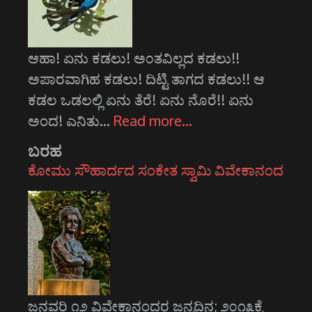
ಆಹಾ! ಏನು ಕಡಲು! ಅ೦ತವಿಲ್ಲದ ಕಡಲು!!
ಅಪಾರವಾಗಿಹ ಕಡಲು! ದಿಟ್ಟಿ ತಾಗದ ಕಡಲು!! ಆ
ಕಡಲ ಒಡಲಲ್ಲಿ ಏನು ತೆರೆ! ಏನು ನೊರೆ!! ಏನು
ಅಂದ! ಎನಿತು…
Read more…
ಬರಹ
ಕೋಮು ಸೌಹಾರ್ದದ ಸಂಕೇತ ಸ್ವಾಮಿ ವಿವೇಕಾನಂದ
ಜನವರಿ ೧೨ ವಿವೇಕಾನಂದರ ಜನ್ಮದಿನ; ೨೦೧೩ಕ್ಕೆ