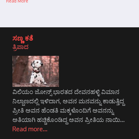
Read More
ಸಣ್ಣ ಕತೆ
ತ್ರಿಪಾದ
ವಿಲಿಯಂ ಜೋನ್ಸ್ ಭಾರತದ ದೇವನಹಳ್ಳಿ ವಿಮಾನ
ನಿಲ್ದಾಣದಲ್ಲಿ ಇಳಿದಾಗ, ಅವನ ಮನವನ್ನು ಕಾಡುತ್ತಿದ್ದ
ಪ್ರೀತಿ ಅವನ ಹೆಂಡತಿ ಮಕ್ಕಳೊಂದಿಗೆ ಅವನನ್ನು
ಅತಿಯಾಗಿ ಹಚ್ಚಿಕೊಂಡಿದ್ದ ಅವನ ಪ್ರೀತಿಯ ನಾಯಿ…
Read more…