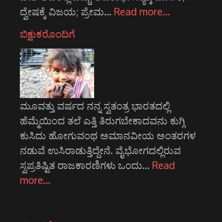
ದ್ವೇಷಕ್ಕೆ ವಿಜಯ; ಪ್ರೇಮ…
Read more…
ಬಿಕ್ಷುಕರೊಂದಿಗೆ
ಮೂವತ್ತು ವರ್ಷದ ನನ್ನ ಸ್ವತಂತ್ರ ಭಾರತದಲ್ಲಿ
ಹೆಮ್ಮೆಯಿಂದ ತಲೆ ಎತ್ತಿ ತಿರುಗಬೇಕಾದವನು ಕುಗ್ಗಿ
ಕುಸಿದು ಹೋಗುವಂಥ ಅಮಾನವೀಯ ಅಂತರಗಳ
ನಡುವೆ ಉಸಿರಾಡುತ್ತಿದ್ದೇನೆ. ವೈಭೋಗದಲ್ಲಿರುವ
ಸ್ವಪ್ರತಿಷ್ಟಿತ ರಾಜಕಾರಣಿಗಳು ಒಂದು…
Read
more…