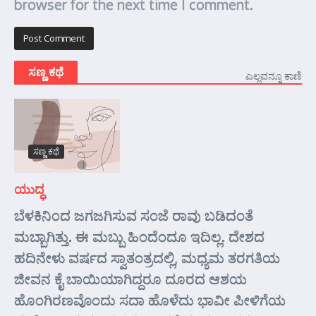
browser for the next time I comment.
ಸಣ್ಣ ಕಥೆ
ಎಲ್ಲವನ್ನೂ ಕಾಣಿ
ಸಣ್ಣ ಕಥೆ
ಯುದ್ಧ
ಬೆಳಕಿನಿಂದ ಜಗಜಗಿಸುವ ಸಂಜೆ ರಾವು ಬಡಿದಂತೆ
ಮಬ್ಬಾಗಿತ್ತು. ಈ ಮಬ್ಬು ಹಿಂದೆಂದೂ ಇದಿಲ್ಲ. ದೇಶದ
ಹದಿನೇಳು ವರ್ಷದ ಸ್ವಾತಂತ್ರದಲ್ಲಿ, ಮಧ್ಯಮ ತರಗತಿಯ
ಜೀವನ ಕೈ ಬಾಯಿಯಾಗಿದ್ದರೂ ದೂರದ ಆಶಯ
ಹೊಂಗಿರಣವೊಂದು ಸದಾ ಹೊಳೆದು ಭಾವೀ ಪೀಳಿಗೆಯ