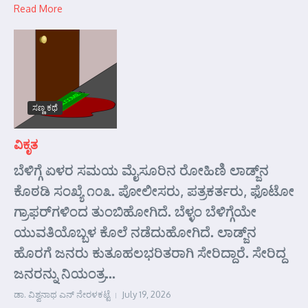
Read More
ಸಣ್ಣ ಕಥೆ
ವಿಕೃತ
ಬೆಳಿಗ್ಗೆ ಏಳರ ಸಮಯ ಮೈಸೂರಿನ ರೋಹಿಣಿ ಲಾಡ್ಜ್‌ನ
ಕೊಠಡಿ ಸಂಖ್ಯೆ ೧೦೩. ಪೋಲೀಸರು, ಪತ್ರಕರ್ತರು, ಫೊಟೋ
ಗ್ರಾಫರ್‌ಗಳಿಂದ ತುಂಬಿಹೋಗಿದೆ. ಬೆಳ್ಳಂ ಬೆಳಿಗ್ಗೆಯೇ
ಯುವತಿಯೊಬ್ಬಳ ಕೊಲೆ ನಡೆದುಹೋಗಿದೆ. ಲಾಡ್ಜ್‌ನ
ಹೊರಗೆ ಜನರು ಕುತೂಹಲಭರಿತರಾಗಿ ಸೇರಿದ್ದಾರೆ. ಸೇರಿದ್ದ
ಜನರನ್ನು ನಿಯಂತ್ರ...
ಡಾ. ವಿಶ್ವನಾಥ ಎನ್ ನೇರಳಕಟ್ಟೆ
July 19, 2026