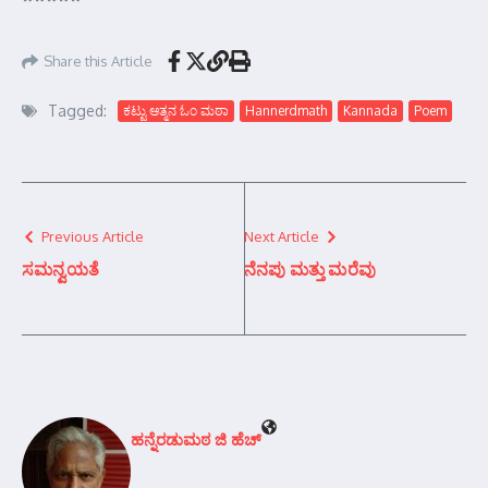
Share this Article
Tagged:
ಕಟ್ಟು ಆತ್ಮನ ಓಂ ಮಠಾ
Hannerdmath
Kannada
Poem
Previous Article
Next Article
ಸಮನ್ವಯತೆ
ನೆನಪು ಮತ್ತು ಮರೆವು
ಹನ್ನೆರಡುಮಠ ಜಿ ಹೆಚ್