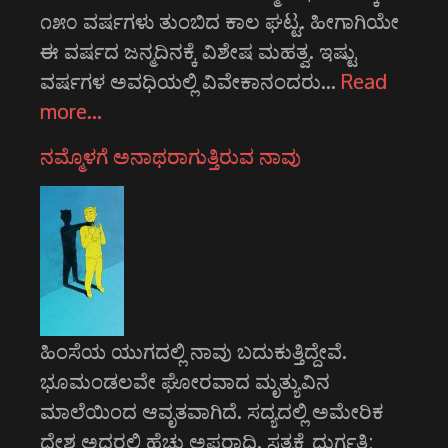
೧೫೦ ವರ್ಷಗಳು ತುಂಬಿದ ಕಾಲ ಘಟ್ಟ. ಹೀಗಾಗಿಯೇ
ಈ ವರ್ಷದ ಜನ್ಮದಿನಕ್ಕೆ ವಿಶೇಷ ಮಹತ್ವ. ಇಷ್ಟು
ವರ್ಷಗಳ ಅವಧಿಯಲ್ಲಿ ವಿವೇಕಾನಂದರು…
Read
more…
ನಮ್ಮೊಳಗೆ ಅನಾಥರಾಗುತ್ತಿರುವ ನಾವು
ಹಿಂಸೆಯ ಯುಗದಲ್ಲಿ ನಾವು ಬದುಕುತ್ತಿದ್ದೇವೆ.
ಭೂಮಂಡಲವೇ ಘೋರವಾದ ಮೃತ್ಯುವಿನ
ಮಾಲೆಯಿಂದ ಆವೃತವಾಗಿದೆ. ಸದ್ಯದಲ್ಲಿ ಅಮೇರಿಕ
ದೇಶ ಅದರಲ್ಲಿ ಹೆಚ್ಚು ಅಪರಾಧಿ. ಸತ್ಯಕ್ಕೆ ದುರ್ಗತಿ;