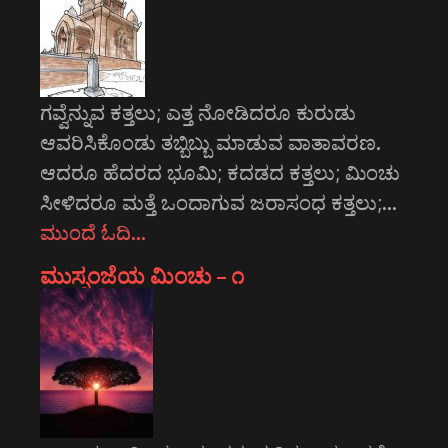
ಗವ್ವೆನ್ನುವ ಕತ್ತಲು; ಎತ್ತ ನೋಡಿದರೂ ಕುರುಡು
ಆವರಿಸಿಕೊಂಡು ತಬ್ಬಿಬ್ಬು ಮಾಡುವ ವಾತಾವರಣ.
ಆದರೂ ಹೆದರದ ಭೂಮಿ; ಕದಡದ ಕತ್ತಲು; ಮಿಂಚು
ಸೀಳಿದರೂ ಮತ್ತೆ ಒಂದಾಗುವ ಜರಾಸಂಧ ಕತ್ತಲು;…
ಮುಂದೆ ಓದಿ…
ಮುಸ್ಸಂಜೆಯ ಮಿಂಚು – ೧