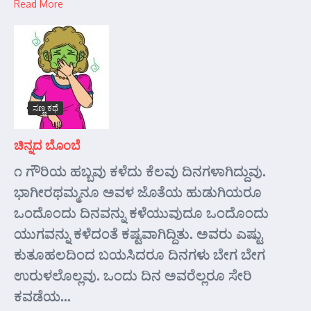
Read More
ಸಣ್ಣ ಕಥೆ
ಚಿನ್ನದ ಬೊಂಬೆ
೧ ಗೌರಿಯ ಹಬ್ಬವು ಕಳೆದು ಕೆಲವು ದಿನಗಳಾಗಿದ್ದುವು.
ಭಾಗೀರಥಮ್ಮನೂ ಅವಳ ಜೊತೆಯ ಹುಡುಗಿಯರೂ
ಒಂದೊಂದು ದಿನವನ್ನು ಕಳೆಯುವುದೂ ಒಂದೊಂದು
ಯುಗವನ್ನು ಕಳೆದಂತೆ ಕಷ್ಟವಾಗಿದ್ದಿತು. ಅವರು ಎಷ್ಟು
ಕುತೂಹಲದಿಂದ ಬಯಸಿದರೂ ದಿನಗಳು ಬೇಗ ಬೇಗ
ಉರುಳಲೊಲ್ಲವು. ಒಂದು ದಿನ ಅವರೆಲ್ಲರೂ ಸೇರಿ
ಕವಡೆಯ...