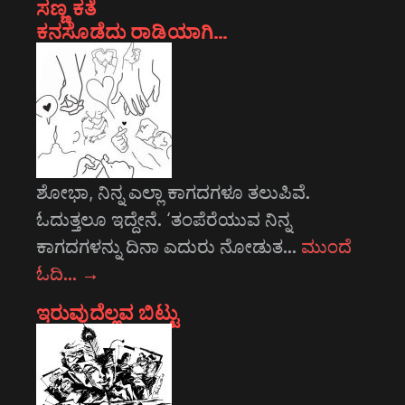
ಸಣ್ಣ ಕತೆ
ಕನಸೊಡೆದು ರಾಡಿಯಾಗಿ…
ಶೋಭಾ, ನಿನ್ನ ಎಲ್ಲಾ ಕಾಗದಗಳೂ ತಲುಪಿವೆ.
ಓದುತ್ತಲೂ ಇದ್ದೇನೆ. ‘ತಂಪೆರೆಯುವ ನಿನ್ನ
ಕಾಗದಗಳನ್ನು ದಿನಾ ಎದುರು ನೋಡುತ…
ಮುಂದೆ
ಓದಿ…
→
ಇರುವುದೆಲ್ಲವ ಬಿಟ್ಟು