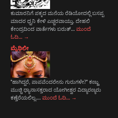
ಕುಮಾರನಿಗೆ ಪಕ್ಕದ ಮನೆಯ ರೆಡಿಯೋದಲ್ಲಿ ಬಸಪ್ಪ
ಮಾದರ ಧ್ವನಿ ಕೇಳಿ ಎಚ್ಚರವಾಯ್ತು. ದೇಹಲಿ
ಕೇಂದ್ರದಿಂದ ವಾರ್ತೆಗಳು ಬರುತ್…
ಮುಂದೆ
ಓದಿ…
→
ಮೈಥಿಲೀ
"ಹಾಗಿದ್ದರೆ, ಪಾಪವೆಂದರೇನು ಗುರುಗಳೇ?" ಕಣ್ಣು
ಮುಚ್ಚಿ ಧ್ಯಾನಾಸಕ್ತರಾದ ಯೋಗೀಶ್ವರ ವಿದ್ಯಾರಣ್ಯರು
ಕಣ್ತೆರೆಯಲಿಲ್ಲ.…
ಮುಂದೆ ಓದಿ…
→