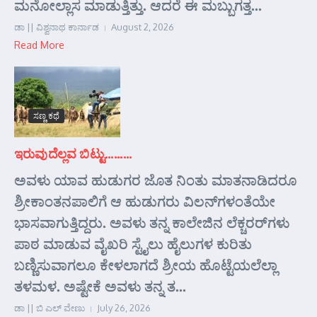
ಮನೋಲ್ಲಾಸ ಮಾಡುತ್ತಿತ್ತು. ಆದರೆ ಈ ಮಬ್ಬುಗತ್ತ...
ಡಾ || ವಿಶ್ವನಾಥ ಕಾರ್ನಾಡ
August 2, 2026
Read More
ಸಣ್ಣ ಕಥೆ
ಇರುವುದೆಲ್ಲವ ಬಿಟ್ಟು………
ಅವಳು ಯಾವ ಹುಡುಗರ ಜೊತ ನಿಂತು ಮಾತನಾಡಿದರೂ
ಶ್ರೀಕಾಂತನಪಾಲಿಗೆ ಆ ಹುಡುಗರು ವಿಲನ್‌ಗಳಂತೆಯೇ
ಭಾಸವಾಗುತ್ತಿದ್ದರು. ಅವಳು ತನ್ನ ಕಾಲೇಜಿನ ಲೆಕ್ಚರರ್‌ಗಳು
ಪಾಠ ಮಾಡುವ ವೈಖರಿ ಸ್ಟೈಲು ಹೈಲುಗಳ ಕುರಿತು
ಬಣ್ಣಿಸುವಾಗಲೂ ಕೇಳಲಾಗದೆ ಶ್ರೀಯ ಹೊಟ್ಟೆಯಲೆಲ್ಲಾ
ತಳಮಳ. ಅಷ್ಟೇಕೆ ಅವಳು ತನ್ನ ತ...
ಡಾ || ಬಿ ಎಲ್ ವೇಣು
July 26, 2026