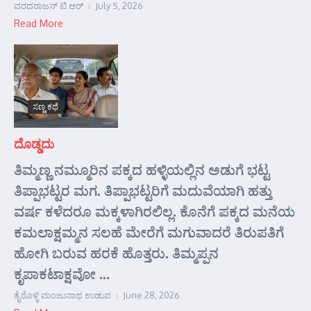
ವರದರಾಜನ್ ಟಿ ಆರ್
July 5, 2026
Read More
ಸಣ್ಣ ಕಥೆ
ದೊಡ್ಡದು
ತಿಮ್ಮಣ್ಣ ನಮ್ಮೂರಿನ ಪಕ್ಕದ ಹಳ್ಳಿಯಲ್ಲಿನ ಅಡುಗೆ ಭಟ್ಟ
ತಿಪ್ಪಾಭಟ್ಟರ ಮಗ. ತಿಪ್ಪಾಭಟ್ಟರಿಗೆ ಮದುವೆಯಾಗಿ ಹತ್ತು
ವರ್ಷ ಕಳೆದರೂ ಮಕ್ಕಳಾಗಿರಲಿಲ್ಲ. ಕೊನೆಗೆ ಪಕ್ಕದ ಮನೆಯ
ಕಮಲಾಕ್ಷಮ್ಮನ ಸಲಹೆ ಮೇರೆಗೆ ಮಗುವಾದರೆ ತಿರುಪತಿಗೆ
ಹೋಗಿ ಬರುವ ಹರಕೆ ಹೊತ್ತರು. ತಿಮ್ಮಪ್ಪನ
ಕೃಪಾಕಟಾಕ್ಷವೋ ...
ತೈರೊಳ್ಳಿ ಮಂಜುನಾಥ ಉಡುಪ
June 28, 2026