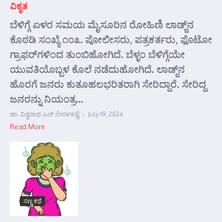
ವಿಕೃತ
ಬೆಳಿಗ್ಗೆ ಏಳರ ಸಮಯ ಮೈಸೂರಿನ ರೋಹಿಣಿ ಲಾಡ್ಜ್‌ನ
ಕೊಠಡಿ ಸಂಖ್ಯೆ ೧೦೩. ಪೋಲೀಸರು, ಪತ್ರಕರ್ತರು, ಫೊಟೋ
ಗ್ರಾಫರ್‌ಗಳಿಂದ ತುಂಬಿಹೋಗಿದೆ. ಬೆಳ್ಳಂ ಬೆಳಿಗ್ಗೆಯೇ
ಯುವತಿಯೊಬ್ಬಳ ಕೊಲೆ ನಡೆದುಹೋಗಿದೆ. ಲಾಡ್ಜ್‌ನ
ಹೊರಗೆ ಜನರು ಕುತೂಹಲಭರಿತರಾಗಿ ಸೇರಿದ್ದಾರೆ. ಸೇರಿದ್ದ
ಜನರನ್ನು ನಿಯಂತ್ರ...
ಡಾ. ವಿಶ್ವನಾಥ ಎನ್ ನೇರಳಕಟ್ಟೆ
July 19, 2026
Read More
ಸಣ್ಣ ಕಥೆ