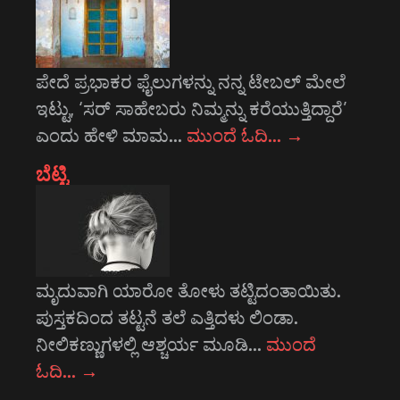
ಪೇದೆ ಪ್ರಭಾಕರ ಫೈಲುಗಳನ್ನು ನನ್ನ ಟೇಬಲ್ ಮೇಲೆ
ಇಟ್ಟು, ‘ಸರ್ ಸಾಹೇಬರು ನಿಮ್ಮನ್ನು ಕರೆಯುತ್ತಿದ್ದಾರೆ’
ಎಂದು ಹೇಳಿ ಮಾಮ…
ಮುಂದೆ ಓದಿ…
→
ಬೆಟ್ಟಿ
ಮೃದುವಾಗಿ ಯಾರೋ ತೋಳು ತಟ್ಟಿದಂತಾಯಿತು.
ಪುಸ್ತಕದಿಂದ ತಟ್ಟನೆ ತಲೆ ಎತ್ತಿದಳು ಲಿಂಡಾ.
ನೀಲಿಕಣ್ಣುಗಳಲ್ಲಿ ಆಶ್ಚರ್ಯ ಮೂಡಿ…
ಮುಂದೆ
ಓದಿ…
→