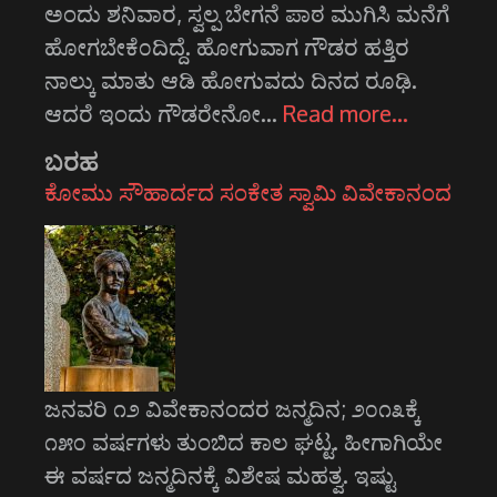
ಅಂದು ಶನಿವಾರ, ಸ್ವಲ್ಪ ಬೇಗನೆ ಪಾಠ ಮುಗಿಸಿ ಮನೆಗೆ
ಹೋಗಬೇಕೆ೦ದಿದ್ದೆ. ಹೋಗುವಾಗ ಗೌಡರ ಹತ್ತಿರ
ನಾಲ್ಕು ಮಾತು ಆಡಿ ಹೋಗುವದು ದಿನದ ರೂಢಿ.
ಆದರೆ ಇಂದು ಗೌಡರೇನೋ…
Read more…
ಬರಹ
ಕೋಮು ಸೌಹಾರ್ದದ ಸಂಕೇತ ಸ್ವಾಮಿ ವಿವೇಕಾನಂದ
ಜನವರಿ ೧೨ ವಿವೇಕಾನಂದರ ಜನ್ಮದಿನ; ೨೦೧೩ಕ್ಕೆ
೧೫೦ ವರ್ಷಗಳು ತುಂಬಿದ ಕಾಲ ಘಟ್ಟ. ಹೀಗಾಗಿಯೇ
ಈ ವರ್ಷದ ಜನ್ಮದಿನಕ್ಕೆ ವಿಶೇಷ ಮಹತ್ವ. ಇಷ್ಟು