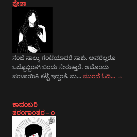
ಶ್ವೇತಾ
ಸಂಜೆ ನಾಲ್ಕು ಗಂಟೆಯಾದರೆ ಸಾಕು. ಅವರೆಲ್ಲರೂ
ಒಬ್ಬೊಬ್ಬರಾಗಿ ಬಂದು ಸೇರುತ್ತಾರೆ. ಅದೊಂದು
ಪಂಚಾಯಿತಿ ಕಟ್ಟೆ ಇದ್ದಂತೆ. ಮ…
ಮುಂದೆ ಓದಿ…
→
ಕಾದಂಬರಿ
ತರಂಗಾಂತರ – ೧