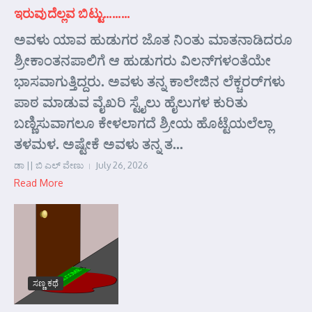
ಇರುವುದೆಲ್ಲವ ಬಿಟ್ಟು………
ಅವಳು ಯಾವ ಹುಡುಗರ ಜೊತ ನಿಂತು ಮಾತನಾಡಿದರೂ
ಶ್ರೀಕಾಂತನಪಾಲಿಗೆ ಆ ಹುಡುಗರು ವಿಲನ್‌ಗಳಂತೆಯೇ
ಭಾಸವಾಗುತ್ತಿದ್ದರು. ಅವಳು ತನ್ನ ಕಾಲೇಜಿನ ಲೆಕ್ಚರರ್‌ಗಳು
ಪಾಠ ಮಾಡುವ ವೈಖರಿ ಸ್ಟೈಲು ಹೈಲುಗಳ ಕುರಿತು
ಬಣ್ಣಿಸುವಾಗಲೂ ಕೇಳಲಾಗದೆ ಶ್ರೀಯ ಹೊಟ್ಟೆಯಲೆಲ್ಲಾ
ತಳಮಳ. ಅಷ್ಟೇಕೆ ಅವಳು ತನ್ನ ತ...
ಡಾ || ಬಿ ಎಲ್ ವೇಣು
July 26, 2026
Read More
ಸಣ್ಣ ಕಥೆ