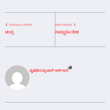
Previous Article
Next Article
ಚಂದ್ರ
ನೀವಿಬ್ಬರೂ ಬೇಡ
ವೃಷಭೇಂದ್ರಾಚಾರ್‍ ಅರ್ಕಸಾಲಿ