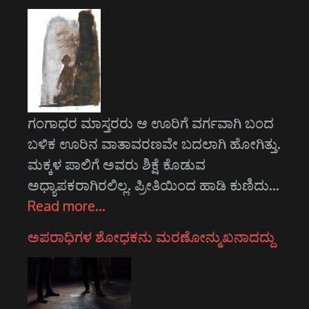
ಗಂಗಾಧರ ಮಾಸ್ತರರು ಆ ಊರಿಗೆ ವರ್ಗವಾಗಿ ಬಂದ
ಬಳಿಕ ಊರಿನ ವಾತಾವರಣವೇ ಬದಲಾಗಿ ಹೋಗಿತ್ತು.
ಮಕ್ಕಳ ಪಾಲಿಗೆ ಅವರು ಶಿಕ್ಷೆ ಕೊಡುವ
ಅಧ್ಯಾಪಕರಾಗಿರಲಿಲ್ಲ. ಪ್ರೀತಿಯಿಂದ ಹಾಡಿ ಕುಣಿದು…
Read more…
ಅಪರಾಧಿಗಳ ಶೋಧಕನು ಮರಣೋನ್ಮುಖನಾದದ್ದು