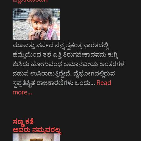
ಮೂವತ್ತು ವರ್ಷದ ನನ್ನ ಸ್ವತಂತ್ರ ಭಾರತದಲ್ಲಿ
ಹೆಮ್ಮೆಯಿಂದ ತಲೆ ಎತ್ತಿ ತಿರುಗಬೇಕಾದವನು ಕುಗ್ಗಿ
ಕುಸಿದು ಹೋಗುವಂಥ ಅಮಾನವೀಯ ಅಂತರಗಳ
ನಡುವೆ ಉಸಿರಾಡುತ್ತಿದ್ದೇನೆ. ವೈಭೋಗದಲ್ಲಿರುವ
ಸ್ವಪ್ರತಿಷ್ಟಿತ ರಾಜಕಾರಣಿಗಳು ಒಂದು…
Read
more…
ಸಣ್ಣ ಕತೆ
ಅವರು ನಮ್ಮವರಲ್ಲ