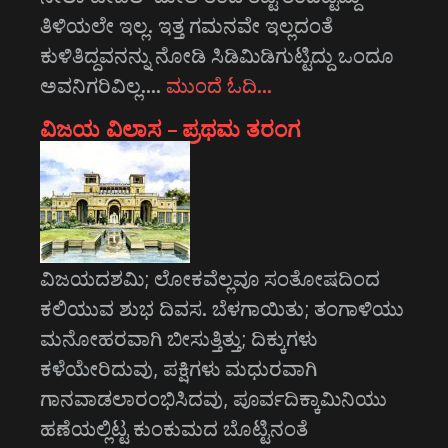
ತಿಳಿಯಲೇ ಇಲ್ಲ. ಇತ್ತ ಗಮನವೇ ಇಲ್ಲದಂತೆ
ಕುಳಿತಿದ್ದವನನ್ನು ನೋಡಿ ಸಿಡಿಮಿಡಿಗುಟ್ಟಿದ್ದು ಒಂದೂ
ಅವನಿಗರಿವಿಲ್ಲ.…
ಮುಂದೆ ಓದಿ…
ವಿಜಯ ವಿಲಾಸ – ಪ್ರಥಮ ತರಂಗ
ವಿಜಯದಶಮಿ; ಲೋಕವೆಲ್ಲವೂ ಸಂತೋಷದಿಂದ
ಕಲಿಯುವ ಶುಭ ದಿವಸ. ಬೆಳಗಾಯಿತು; ತಂಗಾಳಿಯು
ಮನೋಹರವಾಗಿ ಬೀಸುತ್ತಿತ್ತು; ದಿಕ್ಕುಗಳು
ಕಳೆಯೇರಿದುವು, ಪಕ್ಷಿಗಳು ಮಧುರವಾಗಿ
ಗಾನವಾಡಲಾರಂಭಿಸಿದವು, ಪೂರ್ವದಿಕ್ಕಾಮಿನಿಯು
ಹಣೆಯಲ್ಲಿಟ್ಟ ಕುಂಕುಮದ ಬೊಟ್ಟಿನಂತೆ