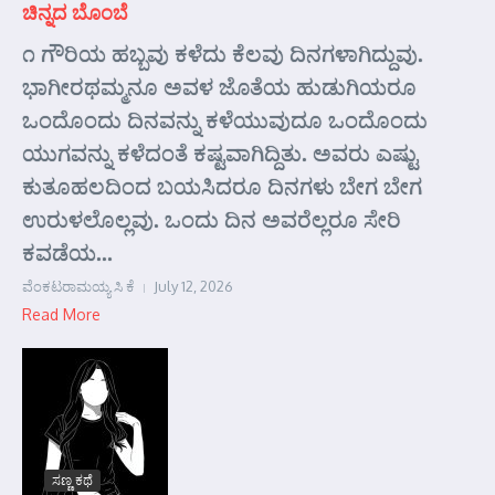
ಚಿನ್ನದ ಬೊಂಬೆ
೧ ಗೌರಿಯ ಹಬ್ಬವು ಕಳೆದು ಕೆಲವು ದಿನಗಳಾಗಿದ್ದುವು.
ಭಾಗೀರಥಮ್ಮನೂ ಅವಳ ಜೊತೆಯ ಹುಡುಗಿಯರೂ
ಒಂದೊಂದು ದಿನವನ್ನು ಕಳೆಯುವುದೂ ಒಂದೊಂದು
ಯುಗವನ್ನು ಕಳೆದಂತೆ ಕಷ್ಟವಾಗಿದ್ದಿತು. ಅವರು ಎಷ್ಟು
ಕುತೂಹಲದಿಂದ ಬಯಸಿದರೂ ದಿನಗಳು ಬೇಗ ಬೇಗ
ಉರುಳಲೊಲ್ಲವು. ಒಂದು ದಿನ ಅವರೆಲ್ಲರೂ ಸೇರಿ
ಕವಡೆಯ...
ವೆಂಕಟರಾಮಯ್ಯ ಸಿ ಕೆ
July 12, 2026
Read More
ಸಣ್ಣ ಕಥೆ