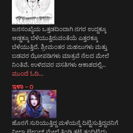
ಜನಸಂಖ್ಯೆಯ ಒತ್ತಡದಿಂದಾಗಿ ನಗರ ಉದ್ದಕ್ಕೂ
ಅಡ್ಡಕ್ಕೂ ಬೆಳೆಯುತ್ತಿರುವಂತೆಯೆ ಎತ್ತರಕ್ಕೂ
ಬೆಳೆಯುತ್ತಿದೆ. ಶ್ರೀಮಂತರ ಮಹಲುಗಳು ಮತ್ತು
ಬಡವರ ಝೋಪಡಿಗಳು ಮಾತ್ರವೆ ನೆಲದ ಮೇಲೆ
ನಿಂತಿವೆ. ಉಳಿದವರ ವಸತಿಗಳು ಆಕಾಶದಲ್ಲಿ…
ಮುಂದೆ ಓದಿ…
ಇಳಾ – ೧
ಹೊರಗೆ ಸುರಿಯುತ್ತಿದ್ದ ಮಳೆಯನ್ನೆ ದಿಟ್ಟಿಸುತ್ತಿದ್ದವನಿಗೆ
ನೀಲಾ ಟೇಬಲ್ ಮೇಲೆ ತಿಂಡಿ ತಟ್ಟೆ ತಂದಿಟ್ಟಿದ್ದು