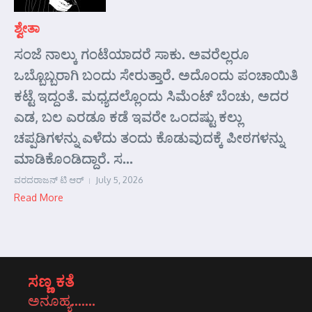
ಶ್ವೇತಾ
ಸಂಜೆ ನಾಲ್ಕು ಗಂಟೆಯಾದರೆ ಸಾಕು. ಅವರೆಲ್ಲರೂ
ಒಬ್ಬೊಬ್ಬರಾಗಿ ಬಂದು ಸೇರುತ್ತಾರೆ. ಅದೊಂದು ಪಂಚಾಯಿತಿ
ಕಟ್ಟೆ ಇದ್ದಂತೆ. ಮಧ್ಯದಲ್ಲೊಂದು ಸಿಮೆಂಟ್ ಬೆಂಚು, ಅದರ
ಎಡ, ಬಲ ಎರಡೂ ಕಡೆ ಇವರೇ ಒಂದಷ್ಟು ಕಲ್ಲು
ಚಪ್ಪಡಿಗಳನ್ನು ಎಳೆದು ತಂದು ಕೊಡುವುದಕ್ಕೆ ಪೀಠಗಳನ್ನು
ಮಾಡಿಕೊಂಡಿದ್ದಾರೆ. ಸ...
ವರದರಾಜನ್ ಟಿ ಆರ್
July 5, 2026
Read More
ಸಣ್ಣ ಕತೆ
ಅನೂಹ್ಯ…….