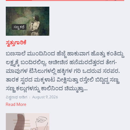
ಸಣ್ಣ ಕಥೆ
ಸ್ವತ್ತುಗಾರಿಕೆ
ಬಣಸಾಲೆ ಮುಂದಿನಿಂದ ಹೆಜ್ಜೆ ಹಾಕುವಾಗ ಹೊತ್ತು ಕಂತಿದ್ದು
ಲಕ್ಷ್ಯಕ್ಕೆ ಬಂದಿರಲಿಲ್ಲ. ಆಚೀಚಿನ ಹನೆಮರದೆತ್ತರದ ತೇಗ-
ಮಾವುಗಳ ಟಿಸಿಲುಗಳಲ್ಲಿ ಹಕ್ಕಿಗಳ ಗರಿ ಒದರುವ ಸರಪರ.
ತಾರಕ ಸ್ವರದ ಮಕ್ಕಳಾಟ ವೀಕ್ಷಿಸುತ್ತಾ ರಸ್ತೇಲಿ ಬಿದ್ದಿದ್ದ ಸಣ್ಣ
ಸಣ್ಣ ಕಲ್ಲುಗಳನ್ನು ಕಾಲಿನಿಂದ ಚಿಮ್ಮುತ್ತಾ...
ವಿಶ್ವನಾಥ ಅಡಿಗ
August 9, 2026
Read More