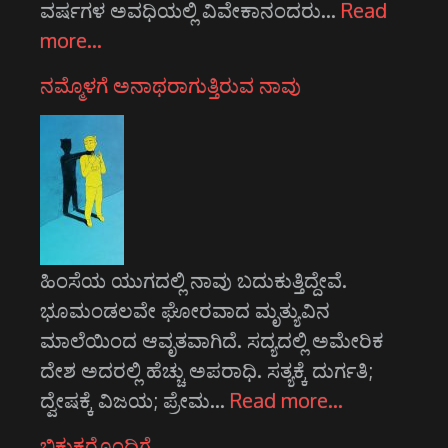
ವರ್ಷಗಳ ಅವಧಿಯಲ್ಲಿ ವಿವೇಕಾನಂದರು…
Read
more…
ನಮ್ಮೊಳಗೆ ಅನಾಥರಾಗುತ್ತಿರುವ ನಾವು
ಹಿಂಸೆಯ ಯುಗದಲ್ಲಿ ನಾವು ಬದುಕುತ್ತಿದ್ದೇವೆ.
ಭೂಮಂಡಲವೇ ಘೋರವಾದ ಮೃತ್ಯುವಿನ
ಮಾಲೆಯಿಂದ ಆವೃತವಾಗಿದೆ. ಸದ್ಯದಲ್ಲಿ ಅಮೇರಿಕ
ದೇಶ ಅದರಲ್ಲಿ ಹೆಚ್ಚು ಅಪರಾಧಿ. ಸತ್ಯಕ್ಕೆ ದುರ್ಗತಿ;
ದ್ವೇಷಕ್ಕೆ ವಿಜಯ; ಪ್ರೇಮ…
Read more…
ಬಿಕ್ಷುಕರೊಂದಿಗೆ