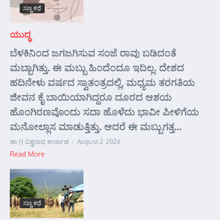
ಸಣ್ಣ ಕಥೆ
ಯುದ್ಧ
ಬೆಳಕಿನಿಂದ ಜಗಜಗಿಸುವ ಸಂಜೆ ರಾವು ಬಡಿದಂತೆ
ಮಬ್ಬಾಗಿತ್ತು. ಈ ಮಬ್ಬು ಹಿಂದೆಂದೂ ಇದಿಲ್ಲ. ದೇಶದ
ಹದಿನೇಳು ವರ್ಷದ ಸ್ವಾತಂತ್ರದಲ್ಲಿ, ಮಧ್ಯಮ ತರಗತಿಯ
ಜೀವನ ಕೈ ಬಾಯಿಯಾಗಿದ್ದರೂ ದೂರದ ಆಶಯ
ಹೊಂಗಿರಣವೊಂದು ಸದಾ ಹೊಳೆದು ಭಾವೀ ಪೀಳಿಗೆಯ
ಮನೋಲ್ಲಾಸ ಮಾಡುತ್ತಿತ್ತು. ಆದರೆ ಈ ಮಬ್ಬುಗತ್ತ...
ಡಾ || ವಿಶ್ವನಾಥ ಕಾರ್ನಾಡ
August 2, 2026
Read More
ಸಣ್ಣ ಕಥೆ