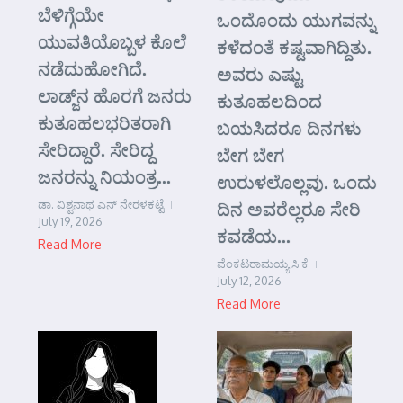
ಬೆಳಿಗ್ಗೆಯೇ
ಒಂದೊಂದು ಯುಗವನ್ನು
ಯುವತಿಯೊಬ್ಬಳ ಕೊಲೆ
ಕಳೆದಂತೆ ಕಷ್ಟವಾಗಿದ್ದಿತು.
ನಡೆದುಹೋಗಿದೆ.
ಅವರು ಎಷ್ಟು
ಲಾಡ್ಜ್‌ನ ಹೊರಗೆ ಜನರು
ಕುತೂಹಲದಿಂದ
ಕುತೂಹಲಭರಿತರಾಗಿ
ಬಯಸಿದರೂ ದಿನಗಳು
ಸೇರಿದ್ದಾರೆ. ಸೇರಿದ್ದ
ಬೇಗ ಬೇಗ
ಜನರನ್ನು ನಿಯಂತ್ರ...
ಉರುಳಲೊಲ್ಲವು. ಒಂದು
ಡಾ. ವಿಶ್ವನಾಥ ಎನ್ ನೇರಳಕಟ್ಟೆ
ದಿನ ಅವರೆಲ್ಲರೂ ಸೇರಿ
July 19, 2026
ಕವಡೆಯ...
Read More
ವೆಂಕಟರಾಮಯ್ಯ ಸಿ ಕೆ
July 12, 2026
Read More