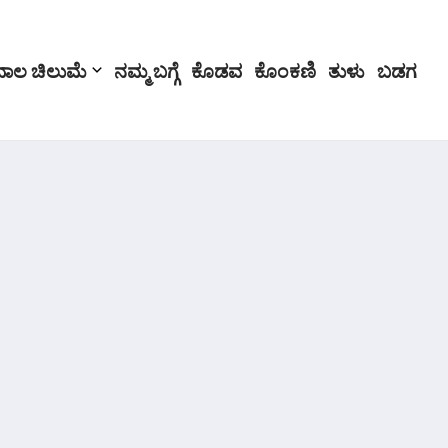
ಬಾಲ ಚಿಲುಮೆ
ನಮ್ಮ ಬಗ್ಗೆ
ಕೊಡವ
ಕೊಂಕಣಿ
ತುಳು
ಬಡಗ