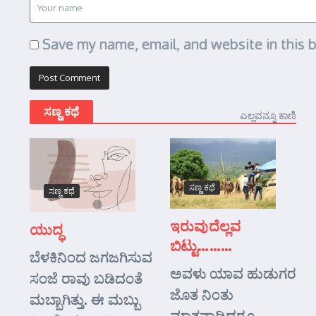
Save my name, email, and website in this 
ಸಣ್ಣ ಕಥೆ
ಎಲ್ಲವನ್ನೂ ಕಾಣಿ
ಸಣ್ಣ ಕಥೆ
ಸಣ್ಣ ಕಥೆ
ಇರುವುದೆಲ್ಲವ
ಯುದ್ಧ
ಬಿಟ್ಟು………
ಬೆಳಕಿನಿಂದ ಜಗಜಗಿಸುವ
ಅವಳು ಯಾವ ಹುಡುಗರ
ಸಂಜೆ ರಾವು ಬಡಿದಂತೆ
ಜೊತ ನಿಂತು
ಮಬ್ಬಾಗಿತ್ತು. ಈ ಮಬ್ಬು
ಮಾತನಾಡಿದರೂ