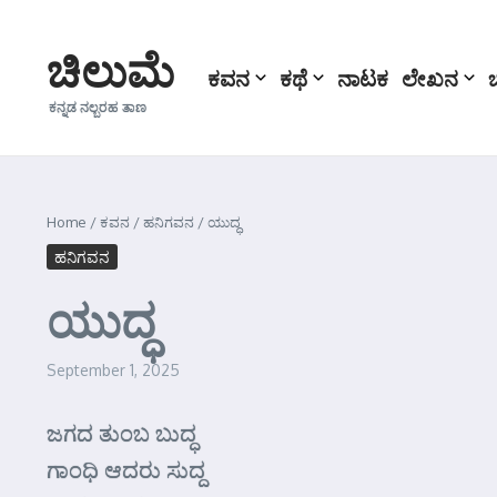
Skip to content
ಚಿಲುಮೆ
ಕವನ
ಕಥೆ
ನಾಟಕ
ಲೇಖನ
ಕನ್ನಡ ನಲ್ಬರಹ ತಾಣ
Home
/
ಕವನ
/
ಹನಿಗವನ
/
ಯುದ್ಧ
ಹನಿಗವನ
ಯುದ್ಧ
September 1, 2025
ಜಗದ ತುಂಬ ಬುದ್ಧ
ಗಾಂಧಿ ಆದರು ಸುದ್ದ