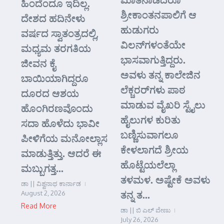
ಹಿಂದೆಂದೂ ಇದಿಲ್ಲ.
ಶ್ರೀಕಾಂತನಪಾಲಿಗೆ ಆ
ದೇಶದ ಹದಿನೇಳು
ಹುಡುಗರು
ವರ್ಷದ ಸ್ವಾತಂತ್ರದಲ್ಲಿ,
ವಿಲನ್‌ಗಳಂತೆಯೇ
ಮಧ್ಯಮ ತರಗತಿಯ
ಭಾಸವಾಗುತ್ತಿದ್ದರು.
ಜೀವನ ಕೈ
ಅವಳು ತನ್ನ ಕಾಲೇಜಿನ
ಬಾಯಿಯಾಗಿದ್ದರೂ
ಲೆಕ್ಚರರ್‌ಗಳು ಪಾಠ
ದೂರದ ಆಶಯ
ಮಾಡುವ ವೈಖರಿ ಸ್ಟೈಲು
ಹೊಂಗಿರಣವೊಂದು
ಹೈಲುಗಳ ಕುರಿತು
ಸದಾ ಹೊಳೆದು ಭಾವೀ
ಬಣ್ಣಿಸುವಾಗಲೂ
ಪೀಳಿಗೆಯ ಮನೋಲ್ಲಾಸ
ಕೇಳಲಾಗದೆ ಶ್ರೀಯ
ಮಾಡುತ್ತಿತ್ತು. ಆದರೆ ಈ
ಹೊಟ್ಟೆಯಲೆಲ್ಲಾ
ಮಬ್ಬುಗತ್ತ...
ತಳಮಳ. ಅಷ್ಟೇಕೆ ಅವಳು
ಡಾ || ವಿಶ್ವನಾಥ ಕಾರ್ನಾಡ
ತನ್ನ ತ...
August 2, 2026
Read More
ಡಾ || ಬಿ ಎಲ್ ವೇಣು
July 26, 2026