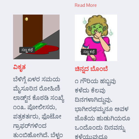
Read More
ಸಣ್ಣ ಕಥೆ
ಸಣ್ಣ ಕಥೆ
ವಿಕೃತ
ಚಿನ್ನದ ಬೊಂಬೆ
ಬೆಳಿಗ್ಗೆ ಏಳರ ಸಮಯ
೧ ಗೌರಿಯ ಹಬ್ಬವು
ಮೈಸೂರಿನ ರೋಹಿಣಿ
ಕಳೆದು ಕೆಲವು
ಲಾಡ್ಜ್‌ನ ಕೊಠಡಿ ಸಂಖ್ಯೆ
ದಿನಗಳಾಗಿದ್ದುವು.
೧೦೩. ಪೋಲೀಸರು,
ಭಾಗೀರಥಮ್ಮನೂ ಅವಳ
ಪತ್ರಕರ್ತರು, ಫೊಟೋ
ಜೊತೆಯ ಹುಡುಗಿಯರೂ
ಗ್ರಾಫರ್‌ಗಳಿಂದ
ಒಂದೊಂದು ದಿನವನ್ನು
ತುಂಬಿಹೋಗಿದೆ. ಬೆಳ್ಳಂ
ಕಳೆಯುವುದೂ