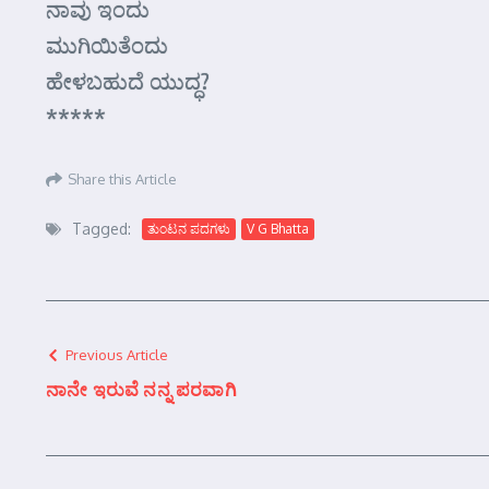
ನಾವು ಇಂದು
ಮುಗಿಯಿತೆಂದು
ಹೇಳಬಹುದೆ ಯುದ್ಧ?
*****
Share this Article
Tagged:
ತುಂಟನ ಪದಗಳು
V G Bhatta
Previous Article
ನಾನೇ ಇರುವೆ ನನ್ನ ಪರವಾಗಿ