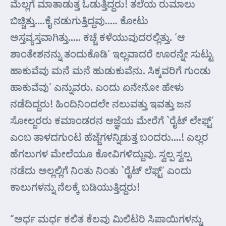
ಮೆಲ್ಲಗೆ ಮಾತಾಡುತ್ತ ಓಡುತ್ತಿದ್ದರು! ತಲೆಯ ರುಮಾಲು
ಬಿಚ್ಚಿತ್ತು….ಕೈ ನಡುಗುತ್ತಿದ್ದವು….. ಕೋಟು
ಅಸ್ತವ್ಯಸ್ತವಾಗಿತ್ತು….. ಕಚ್ಚೆ ಕಳೆಯುವುದರಲ್ಲಿತ್ತು. ‘ಆ
ಶಾಂತೇಶನನ್ನು ತಂದುಕೊಡಿ’ ಇಲ್ಲವಾದರೆ ಊರನ್ನೇ ಸುಟ್ಟು
ಹಾಕುವೆವು ಮನೆ ಮನೆ ಹುಡುಕುವೆನು. ಸಿಕ್ಕವರಿಗೆ ಗುಂಡು
ಹಾಕುವೆವು’ ಎನ್ನುವರು. ಎ೦ದು ಏನೇನೋ ಹೇಳು
ನಡೆದಿದ್ದರು! ಹಿಂದಿನಿಂದಲೇ ನಲುವತ್ತು ಇವತ್ತು ಜನ
ಸೋಲ್ಜರರು ಕಮಾಂಡರನ ಆಜ್ಞೆಯ ಮೇರೆಗೆ `ರೈಟ್ ಲೇಫ್ಟ್’
ಎಂಬ ತಾಳದಗುಂಟ ಹೆಜ್ಜೆಗಳನ್ನಿಡುತ್ತ ಬಂದರು….! ಎಲ್ಲರ
ಹೆಗಲುಗಳ ಮೇಲೆಯೂ ಕೋವಿಗಳಿದ್ದುವು. ಸ್ವಲ್ಪ ಸ್ವಲ್ಪ
ನಡೆದು ಅಲ್ಲಲ್ಲಿಗೆ ನಿಂತು ನಿಂತು `ರೈಟ್ ಲೆಫ್ಟ್’ ಎ೦ದು
ಕಾಲುಗಳನ್ನು ನೆಲಕ್ಕೆ ಬಡಿಯುತ್ತಿದ್ದರು!
“ಅರ್ಧ ಮರ್ಧ ಕಲಿತ ಕೆಲವು ಮಿಲಿಟರಿ ಸಿಪಾಯಿಗಳನ್ನು