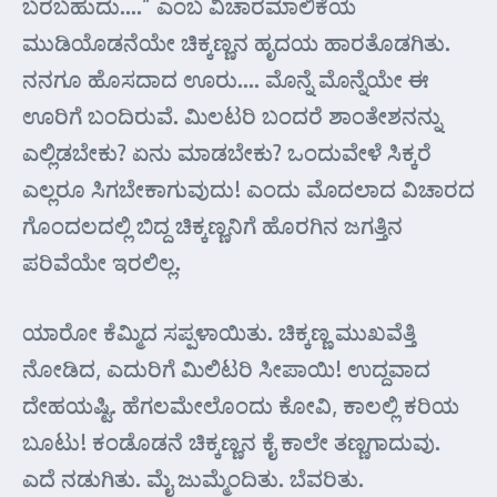
ಬರಬಹುದು….” ಎಂಬ ವಿಚಾರಮಾಲಿಕೆಯ
ಮುಡಿಯೊಡನೆಯೇ ಚಿಕ್ಕಣ್ಣನ ಹೃದಯ ಹಾರತೊಡಗಿತು.
ನನಗೂ ಹೊಸದಾದ ಊರು…. ಮೊನ್ನೆ ಮೊನ್ನೆಯೇ ಈ
ಊರಿಗೆ ಬಂದಿರುವೆ. ಮಿಲಟರಿ ಬಂದರೆ ಶಾಂತೇಶನನ್ನು
ಎಲ್ಲಿಡಬೇಕು? ಏನು ಮಾಡಬೇಕು? ಒಂದುವೇಳೆ ಸಿಕ್ಕರೆ
ಎಲ್ಲರೂ ಸಿಗಬೇಕಾಗುವುದು! ಎಂದು ಮೊದಲಾದ ವಿಚಾರದ
ಗೊಂದಲದಲ್ಲಿ ಬಿದ್ದ ಚಿಕ್ಕಣ್ಣನಿಗೆ ಹೊರಗಿನ ಜಗತ್ತಿನ
ಪರಿವೆಯೇ ಇರಲಿಲ್ಲ.
ಯಾರೋ ಕೆಮ್ಮಿದ ಸಪ್ಪಳಾಯಿತು. ಚಿಕ್ಕಣ್ಣ ಮುಖವೆತ್ತಿ
ನೋಡಿದ, ಎದುರಿಗೆ ಮಿಲಿಟರಿ ಸೀಪಾಯಿ! ಉದ್ದವಾದ
ದೇಹಯಷ್ಟಿ. ಹೆಗಲಮೇಲೊಂದು ಕೋವಿ, ಕಾಲಲ್ಲಿ ಕರಿಯ
ಬೂಟು! ಕಂಡೊಡನೆ ಚಿಕ್ಕಣ್ಣನ ಕೈ ಕಾಲೇ ತಣ್ಣಗಾದುವು.
ಎದೆ ನಡುಗಿತು. ಮೈ ಜುಮ್ಮೆಂದಿತು. ಬೆವರಿತು.