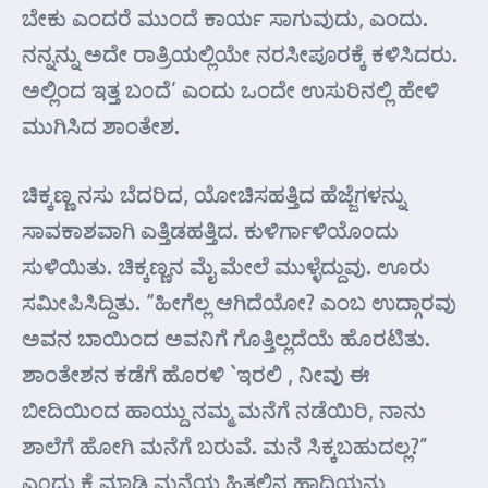
ಬೇಕು ಎಂದರೆ ಮುಂದೆ ಕಾರ್ಯ ಸಾಗುವುದು, ಎಂದು.
ನನ್ನನ್ನು ಅದೇ ರಾತ್ರಿಯಲ್ಲಿಯೇ ನರಸೀಪೂರಕ್ಕೆ ಕಳಿಸಿದರು.
ಅಲ್ಲಿಂದ ಇತ್ತ ಬ೦ದೆ’ ಎಂದು ಒಂದೇ ಉಸುರಿನಲ್ಲಿ ಹೇಳಿ
ಮುಗಿಸಿದ ಶಾಂತೇಶ.
ಚಿಕ್ಕಣ್ಣ ನಸು ಬೆದರಿದ, ಯೋಚಿಸಹತ್ತಿದ ಹೆಜ್ಜೆಗಳನ್ನು
ಸಾವಕಾಶವಾಗಿ ಎತ್ತಿಡಹತ್ತಿದ. ಕುಳಿರ್ಗಾಳಿಯೊ೦ದು
ಸುಳಿಯಿತು. ಚಿಕ್ಕಣ್ಣನ ಮೈ ಮೇಲೆ ಮುಳ್ಳೆದ್ದುವು. ಊರು
ಸಮೀಪಿಸಿದ್ದಿತು. “ಹೀಗೆಲ್ಲ ಆಗಿದೆಯೋ? ಎಂಬ ಉದ್ಗಾರವು
ಅವನ ಬಾಯಿಂದ ಅವನಿಗೆ ಗೊತ್ತಿಲ್ಲದೆಯೆ ಹೊರಟಿತು.
ಶಾಂತೇಶನ ಕಡೆಗೆ ಹೊರಳಿ `ಇರಲಿ , ನೀವು ಈ
ಬೀದಿಯಿಂದ ಹಾಯ್ದು ನಮ್ಮ ಮನೆಗೆ ನಡೆಯಿರಿ, ನಾನು
ಶಾಲೆಗೆ ಹೋಗಿ ಮನೆಗೆ ಬರುವೆ. ಮನೆ ಸಿಕ್ಕಬಹುದಲ್ಲ?”
ಎ೦ದು ಕೈ ಮಾಡಿ ಮನೆಯ ಹಿತ್ತಲಿನ ಹಾದಿಯನ್ನು