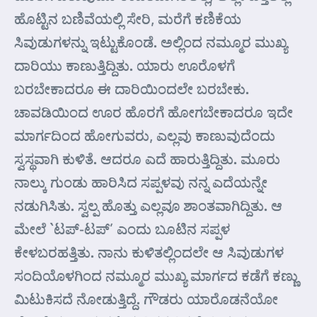
ಹೊಟ್ಟಿನ ಬಣಿವೆಯಲ್ಲಿ ಸೇರಿ, ಮರೆಗೆ ಕಣಿಕೆಯ
ಸಿವುಡುಗಳನ್ನು ಇಟ್ಟುಕೊಂಡೆ. ಅಲ್ಲಿಂದ ನಮ್ಮೂರ ಮುಖ್ಯ
ದಾರಿಯು ಕಾಣುತ್ತಿದ್ದಿತು. ಯಾರು ಊರೊಳಗೆ
ಬರಬೇಕಾದರೂ ಈ ದಾರಿಯಿಂದಲೇ ಬರಬೇಕು.
ಚಾವಡಿಯಿಂದ ಊರ ಹೊರಗೆ ಹೋಗಬೇಕಾದರೂ ಇದೇ
ಮಾರ್ಗದಿಂದ ಹೋಗುವರು, ಎಲ್ಲವು ಕಾಣುವುದೆಂದು
ಸ್ವಸ್ಥವಾಗಿ ಕುಳಿತೆ. ಆದರೂ ಎದೆ ಹಾರುತ್ತಿದ್ದಿತು. ಮೂರು
ನಾಲ್ಕು ಗುಂಡು ಹಾರಿಸಿದ ಸಪ್ಪಳವು ನನ್ನ ಎದೆಯನ್ನೇ
ನಡುಗಿಸಿತು. ಸ್ವಲ್ಪ ಹೊತ್ತು ಎಲ್ಲವೂ ಶಾಂತವಾಗಿದ್ದಿತು. ಆ
ಮೇಲೆ `ಟಪ್-ಟಪ್’ ಎಂದು ಬೂಟಿನ ಸಪ್ಪಳ
ಕೇಳಬರಹತ್ತಿತು. ನಾನು ಕುಳಿತಲ್ಲಿಂದಲೇ ಆ ಸಿವುಡುಗಳ
ಸಂದಿಯೊಳಗಿಂದ ನಮ್ಮೂರ ಮುಖ್ಯ ಮಾರ್ಗದ ಕಡೆಗೆ ಕಣ್ಣು
ಮಿಟುಕಿಸದೆ ನೋಡುತ್ತಿದ್ದೆ. ಗೌಡರು ಯಾರೊಡನೆಯೋ