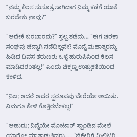
“ನಮ್ಮ ಕೆಲಸ ಸುಸೂತ್ರ ಸಾಗಿದಾಗ ನಿಮ್ಮ ಕಡೆಗೆ ಯಾಕೆ
ಬರಬೇಕು ನಾವು?”
“ಅದೇಕೆ ಬರಬಾರದು?” ಸ್ವಲ್ಪ ತಡೆದು… “ಈಗ ಚರಕಾ
ಸಂಘವು ಚೆನ್ನಾಗಿ ನಡೆದಿಲ್ಲವೇ? ಮೊನ್ನೆ ಮಹಾತ್ಮರನ್ನು
ಹಿಡಿದ ದಿವಸ ತರುಣರು ಒಳ್ಳೆ ಹುರುಪಿನಿಂದ ಕೆಲಸ
ಮಾಡಿದರಂತಲ್ಲ!” ಎಂದು ಚಿಕ್ಕಣ್ಣ ಉತ್ಸುಕತೆಯಿಂದ
ಕೇಳಿದ.
“ನಿಜ; ಆದರೆ ಅದರ ಸ್ವರೂಪವು ಬೇರೆಯೇ ಆಯಿತು.
ನಿಮಗೂ ಕೇಳಿ ಗೊತ್ತಿರಬೇಕಲ್ಲ!”
“ಅಹುದು; ನಿನ್ನೆಯೇ ಮೋಟಾರ್ ಸ್ಟಾಂಡಿನ ಮೇಲೆ
ಯಾರೋ ಮಾತಾಡುತ್ತಿದ್ದರು….. `ಬೆಕ್ಕೇರಿಗೆ ಮಿಲಿಟರಿ