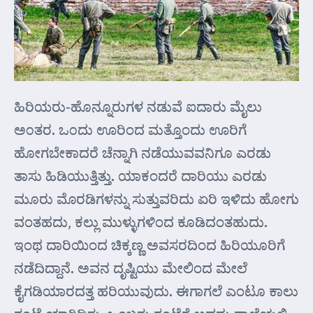
ಹಿರಿಯರು-ಹೊನ್ನೂರುಗಳ ನಡುವೆ ಐದಾರು ಮೈಲು
ಅ೦ತರ. ಒ೦ದು ಊರಿಂದ ಮತ್ತೊಂದು ಊರಿಗೆ
ಹೋಗಬೇಕಾದರೆ ಚೆನ್ನಾಗಿ ನಡೆಯುವವನಿಗೂ ಎರಡು
ತಾಸು ಹಿಡಿಯುತ್ತಿತ್ತು. ಯಾಕಂದರೆ ದಾರಿಯು ಎರಡು
ಮೂರು ಮೊರಡಿಗಳನ್ನು ಸುತ್ತುವರಿದು ಏರಿ ಇಳಿದು ಹೋಗು
ವಂತಹದು, ಕಲ್ಲು ಮುಳ್ಳುಗಳಿಂದ ಕೂಡಿದಂತಹುದು.
ಇಂಥ ದಾರಿಯಿಂದ ಚಿಕ್ಕಣ್ಣ ಅವಸರದಿಂದ ಹಿರಿಯೂರಿಗೆ
ನಡೆದಿದ್ದಾನೆ. ಅವನ ದೃಷ್ಟಿಯು ಮೇಲಿಂದ ಮೇಲೆ
ಕೈಗಡಿಯಾರದತ್ತ ಹರಿಯುವುದು. ಈಗಾಗಲೆ ಎಂಟೂ ಕಾಲು