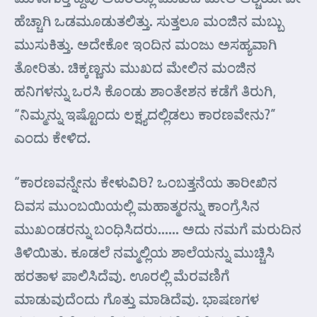
ಹೆಚ್ಚಾಗಿ ಒಡಮೂಡುತಲಿತ್ತು. ಸುತ್ತಲೂ ಮಂಜಿನ ಮಬ್ಬು
ಮುಸುಕಿತ್ತು. ಅದೇಕೋ ಇಂದಿನ ಮಂಜು ಅಸಹ್ಯವಾಗಿ
ತೋರಿತು. ಚಿಕ್ಕಣ್ಣನು ಮುಖದ ಮೇಲಿನ ಮಂಜಿನ
ಹನಿಗಳನ್ನು ಒರಸಿ ಕೊಂಡು ಶಾಂತೇಶನ ಕಡೆಗೆ ತಿರುಗಿ,
“ನಿಮ್ಮನ್ನು ಇಷ್ಟೊಂದು ಲಕ್ಷ್ಯದಲ್ಲಿಡಲು ಕಾರಣವೇನು?”
ಎಂದು ಕೇಳಿದ.
“ಕಾರಣವನ್ನೇನು ಕೇಳುವಿರಿ? ಒಂಬತ್ತನೆಯ ತಾರೀಖಿನ
ದಿವಸ ಮುಂಬಯಿಯಲ್ಲಿ ಮಹಾತ್ಮರನ್ನು ಕಾಂಗ್ರೆಸಿನ
ಮುಖಂಡರನ್ನು ಬಂಧಿಸಿದರು…… ಅದು ನಮಗೆ ಮರುದಿನ
ತಿಳಿಯಿತು. ಕೂಡಲೆ ನಮ್ಮಲ್ಲಿಯ ಶಾಲೆಯನ್ನು ಮುಚ್ಚಿಸಿ
ಹರತಾಳ ಪಾಲಿಸಿದೆವು. ಊರಲ್ಲಿ ಮೆರವಣಿಗೆ
ಮಾಡುವುದೆಂದು ಗೊತ್ತು ಮಾಡಿದೆವು. ಭಾಷಣಗಳ