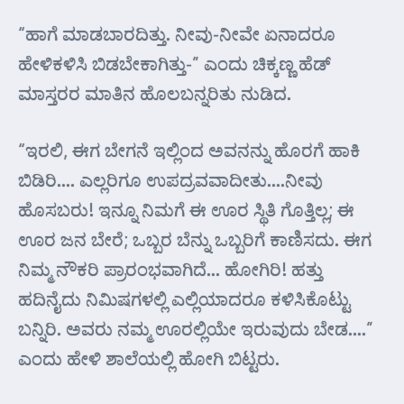
“ಹಾಗೆ ಮಾಡಬಾರದಿತ್ತು. ನೀವು-ನೀವೇ ಏನಾದರೂ
ಹೇಳಿಕಳಿಸಿ ಬಿಡಬೇಕಾಗಿತ್ತು-” ಎಂದು ಚಿಕ್ಕಣ್ಣ ಹೆಡ್
ಮಾಸ್ತರರ ಮಾತಿನ ಹೊಲಬನ್ನರಿತು ನುಡಿದ.
“ಇರಲಿ, ಈಗ ಬೇಗನೆ ಇಲ್ಲಿಂದ ಅವನನ್ನು ಹೊರಗೆ ಹಾಕಿ
ಬಿಡಿರಿ…. ಎಲ್ಲರಿಗೂ ಉಪದ್ರವವಾದೀತು….ನೀವು
ಹೊಸಬರು! ಇನ್ನೂ ನಿಮಗೆ ಈ ಊರ ಸ್ಥಿತಿ ಗೊತ್ತಿಲ್ಲ; ಈ
ಊರ ಜನ ಬೇರೆ; ಒಬ್ಬರ ಬೆನ್ನು ಒಬ್ಬರಿಗೆ ಕಾಣಿಸದು. ಈಗ
ನಿಮ್ಮ ನೌಕರಿ ಪ್ರಾರಂಭವಾಗಿದೆ… ಹೋಗಿರಿ! ಹತ್ತು
ಹದಿನೈದು ನಿಮಿಷಗಳಲ್ಲಿ ಎಲ್ಲಿಯಾದರೂ ಕಳಿಸಿಕೊಟ್ಟು
ಬನ್ನಿರಿ. ಅವರು ನಮ್ಮ ಊರಲ್ಲಿಯೇ ಇರುವುದು ಬೇಡ….”
ಎಂದು ಹೇಳಿ ಶಾಲೆಯಲ್ಲಿ ಹೋಗಿ ಬಿಟ್ಟರು.