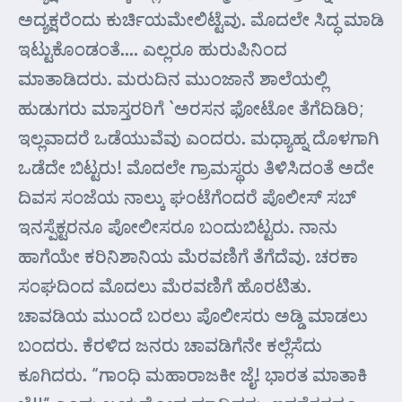
ಅದ್ಯಕ್ಷರೆಂದು ಕುರ್ಚಿಯಮೇಲಿಟ್ಟೆವು. ಮೊದಲೇ ಸಿದ್ಧ ಮಾಡಿ
ಇಟ್ಟುಕೊಂಡಂತೆ…. ಎಲ್ಲರೂ ಹುರುಪಿನಿಂದ
ಮಾತಾಡಿದರು. ಮರುದಿನ ಮುಂಜಾನೆ ಶಾಲೆಯಲ್ಲಿ
ಹುಡುಗರು ಮಾಸ್ತರರಿಗೆ `ಅರಸನ ಫೋಟೋ ತೆಗೆದಿಡಿರಿ;
ಇಲ್ಲವಾದರೆ ಒಡೆಯುವೆವು ಎಂದರು. ಮಧ್ಯಾಹ್ನ ದೊಳಗಾಗಿ
ಒಡೆದೇ ಬಿಟ್ಟರು! ಮೊದಲೇ ಗ್ರಾಮಸ್ಥರು ತಿಳಿಸಿದಂತೆ ಅದೇ
ದಿವಸ ಸಂಜೆಯ ನಾಲ್ಕು ಘಂಟೆಗೆಂದರೆ ಪೊಲೀಸ್ ಸಬ್
ಇನಸ್ಪೆಕ್ಟರನೂ ಪೋಲೀಸರೂ ಬಂದುಬಿಟ್ಟರು. ನಾನು
ಹಾಗೆಯೇ ಕರಿನಿಶಾನಿಯ ಮೆರವಣಿಗೆ ತೆಗೆದೆವು. ಚರಕಾ
ಸಂಘದಿಂದ ಮೊದಲು ಮೆರವಣಿಗೆ ಹೊರಟಿತು.
ಚಾವಡಿಯ ಮುಂದೆ ಬರಲು ಪೊಲೀಸರು ಅಡ್ಡಿ ಮಾಡಲು
ಬಂದರು. ಕೆರಳಿದ ಜನರು ಚಾವಡಿಗೆನೇ ಕಲ್ಲೆಸೆದು
ಕೂಗಿದರು. “ಗಾಂಧಿ ಮಹಾರಾಜಕೀ ಜೈ! ಭಾರತ ಮಾತಾಕಿ