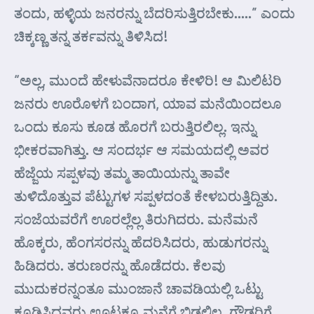
ತಂದು, ಹಳ್ಳಿಯ ಜನರನ್ನು ಬೆದರಿಸುತ್ತಿರಬೇಕು…..” ಎ೦ದು
ಚಿಕ್ಕಣ್ಣ ತನ್ನ ತರ್ಕವನ್ನು ತಿಳಿಸಿದ!
“ಅಲ್ಲ, ಮುಂದೆ ಹೇಳುವೆನಾದರೂ ಕೇಳಿರಿ! ಆ ಮಿಲಿಟರಿ
ಜನರು ಊರೊಳಗೆ ಬಂದಾಗ, ಯಾವ ಮನೆಯಿಂದಲೂ
ಒಂದು ಕೂಸು ಕೂಡ ಹೊರಗೆ ಬರುತ್ತಿರಲಿಲ್ಲ. ಇನ್ನು
ಭೀಕರವಾಗಿತ್ತು. ಆ ಸಂದರ್ಭ ಆ ಸಮಯದಲ್ಲಿ ಅವರ
ಹೆಜ್ಜೆಯ ಸಪ್ಪಳವು ತಮ್ಮ ತಾಯಿಯನ್ನು ತಾವೇ
ತುಳಿದೊತ್ತುವ ಪೆಟ್ಟುಗಳ ಸಪ್ಪಳದಂತೆ ಕೇಳಬರುತ್ತಿದ್ದಿತು.
ಸಂಜೆಯವರೆಗೆ ಊರಲ್ಲೆಲ್ಲ ತಿರುಗಿದರು. ಮನೆಮನೆ
ಹೊಕ್ಕರು, ಹೆಂಗಸರನ್ನು ಹೆದರಿಸಿದರು, ಹುಡುಗರನ್ನು
ಹಿಡಿದರು. ತರುಣರನ್ನು ಹೊಡೆದರು. ಕೆಲವು
ಮುದುಕರನ್ನಂತೂ ಮುಂಜಾನೆ ಚಾವಡಿಯಲ್ಲಿ ಒಟ್ಟು
ಕೂಡಿಸಿದವರು ಊಟಕ್ಕೂ ಮನೆಗೆ ಬಿಡಲಿಲ್ಲ. ಗೌಡರಿಗೆ