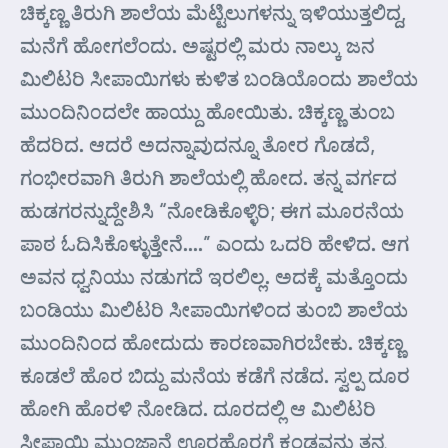
ಚಿಕ್ಕಣ್ಣ ತಿರುಗಿ ಶಾಲೆಯ ಮೆಟ್ಟಿಲುಗಳನ್ನು ಇಳಿಯುತ್ತಲಿದ್ದ,
ಮನೆಗೆ ಹೋಗಲೆಂದು. ಅಷ್ಟರಲ್ಲಿ ಮರು ನಾಲ್ಕು ಜನ
ಮಿಲಿಟರಿ ಸೀಪಾಯಿಗಳು ಕುಳಿತ ಬಂಡಿಯೊಂದು ಶಾಲೆಯ
ಮುಂದಿನಿ೦ದಲೇ ಹಾಯ್ದು ಹೋಯಿತು. ಚಿಕ್ಕಣ್ಣ ತುಂಬ
ಹೆದರಿದ. ಆದರೆ ಅದನ್ನಾವುದನ್ನೂ ತೋರ ಗೊಡದೆ,
ಗಂಭೀರವಾಗಿ ತಿರುಗಿ ಶಾಲೆಯಲ್ಲಿ ಹೋದ. ತನ್ನ ವರ್ಗದ
ಹುಡಗರನ್ನುದ್ದೇಶಿಸಿ “ನೋಡಿಕೊಳ್ಳಿರಿ; ಈಗ ಮೂರನೆಯ
ಪಾಠ ಓದಿಸಿಕೊಳ್ಳುತ್ತೇನೆ….” ಎಂದು ಒದರಿ ಹೇಳಿದ. ಆಗ
ಅವನ ಧ್ವನಿಯು ನಡುಗದೆ ಇರಲಿಲ್ಲ. ಅದಕ್ಕೆ ಮತ್ತೊಂದು
ಬಂಡಿಯು ಮಿಲಿಟರಿ ಸೀಪಾಯಿಗಳಿಂದ ತುಂಬಿ ಶಾಲೆಯ
ಮುಂದಿನಿಂದ ಹೋದುದು ಕಾರಣವಾಗಿರಬೇಕು. ಚಿಕ್ಕಣ್ಣ
ಕೂಡಲೆ ಹೊರ ಬಿದ್ದು ಮನೆಯ ಕಡೆಗೆ ನಡೆದ. ಸ್ವಲ್ಪ ದೂರ
ಹೋಗಿ ಹೊರಳಿ ನೋಡಿದ. ದೂರದಲ್ಲಿ ಆ ಮಿಲಿಟರಿ
ಸೀಪಾಯಿ ಮುಂಜಾನೆ ಊರಹೊರಗೆ ಕಂಡವನು ತನ್ನ