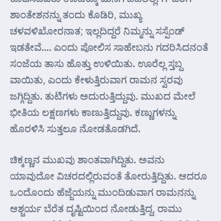
ಶಾಂತೇಶನನ್ನು ತಂದು ಕೊಡಿರಿ, ಮುಖ್ಯ
ಚಳವಳಿಖೋರನಾತ; ಇಲ್ಲದಿದ್ದರೆ ನಿಮ್ಮನ್ನು ಸಸ್ಪೆಂಡ್
ಇಡತೇವೆ…. ಎಂದು ಪೋಲಿಸ ಸಾಹೇಬನು ಗದರಿಸಿದನಂತೆ
ಸಂಜೆಯ ತಾಸು ಹೊತ್ತು ಉಳಿಯಿತು. ಊರೆಲ್ಲ ಸ್ತಬ್ದ
ವಾಯಿತು, ಎಂದು ಕೇಳುತ್ತಿರುವಾಗ ರಾಮನ ಸ್ವರವು
ಜಗ್ಗಿದ್ದಿತು. ತುಟಿಗಳು ಅದುರುತ್ತಿದ್ದುವು. ಮುಖದ ಮೇಲೆ
ಭೀತಿಯ ಲಕ್ಷಣಗಳು ಕಾಣುತ್ತಿದ್ದುವು. ಕಣ್ಣುಗಳನ್ನು
ಹೊರಳಿಸಿ ಸುತ್ತಲೂ ನೋಡತೊಡಗಿದೆ.
ಚಿಕ್ಕಣ್ಣನ ಮುಖವು ಶಾಂತವಾಗಿದ್ದಿತು. ಅವನು
ಯಾವುದೋ ವಿಚರದಲ್ಲಿರುವಂತೆ ತೋರುತ್ತಿದ್ದಿತು. ಆದರೂ
ಒಂದೊಂದು ಹೆಜ್ಜೆಯನ್ನು ಮುಂದಿಡುವಾಗ ರಾಮನನ್ನು
ಆಶ್ಚರ್ಯ ಬೆರೆತ ದೃಷ್ಟಿಯಿಂದ ನೋಡುತ್ತಿದ್ದ, ರಾಮು