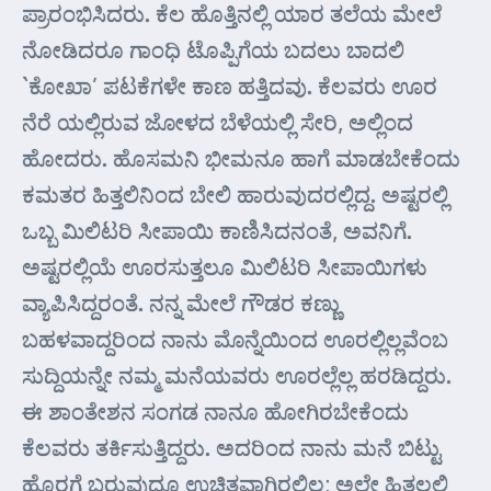
ಪ್ರಾರಂಭಿಸಿದರು. ಕೆಲ ಹೊತ್ತಿನಲ್ಲಿ ಯಾರ ತಲೆಯ ಮೇಲೆ
ನೋಡಿದರೂ ಗಾಂಧಿ ಟೊಪ್ಪಿಗೆಯ ಬದಲು ಬಾದಲಿ
`ಕೋಖಾ’ ಪಟಕೆಗಳೇ ಕಾಣ ಹತ್ತಿದವು. ಕೆಲವರು ಊರ
ನೆರೆ ಯಲ್ಲಿರುವ ಜೋಳದ ಬೆಳೆಯಲ್ಲಿ ಸೇರಿ, ಅಲ್ಲಿಂದ
ಹೋದರು. ಹೊಸಮನಿ ಭೀಮನೂ ಹಾಗೆ ಮಾಡಬೇಕೆಂದು
ಕಮತರ ಹಿತ್ತಲಿನಿಂದ ಬೇಲಿ ಹಾರುವುದರಲ್ಲಿದ್ದ. ಅಷ್ಟರಲ್ಲಿ
ಒಬ್ಬ ಮಿಲಿಟರಿ ಸೀಪಾಯಿ ಕಾಣಿಸಿದನಂತೆ, ಅವನಿಗೆ.
ಅಷ್ಟರಲ್ಲಿಯೆ ಊರಸುತ್ತಲೂ ಮಿಲಿಟರಿ ಸೀಪಾಯಿಗಳು
ವ್ಯಾಪಿಸಿದ್ದರಂತೆ. ನನ್ನ ಮೇಲೆ ಗೌಡರ ಕಣ್ಣು
ಬಹಳವಾದ್ದರಿಂದ ನಾನು ಮೊನ್ನೆಯಿಂದ ಊರಲ್ಲಿಲ್ಲವೆಂಬ
ಸುದ್ದಿಯನ್ನೇ ನಮ್ಮ ಮನೆಯವರು ಊರಲ್ಲೆಲ್ಲ ಹರಡಿದ್ದರು.
ಈ ಶಾಂತೇಶನ ಸಂಗಡ ನಾನೂ ಹೋಗಿರಬೇಕೆಂದು
ಕೆಲವರು ತರ್ಕಿಸುತ್ತಿದ್ದರು. ಅದರಿಂದ ನಾನು ಮನೆ ಬಿಟ್ಟು
ಹೊರಗೆ ಬರುವುದೂ ಉಚಿತವಾಗಿರಲಿಲ್ಲ; ಅಲ್ಲೇ ಹಿತ್ತಲಲ್ಲಿ