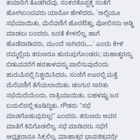
ತಯಾರಿಗೆ ತೊಡಗಿದೆವು. ಸ೦ಕನಕೊಪ್ಪಕ್ಕೆ ಸಂತೆಗೆ
ಹೋಗಿಬಂದವರು ಯಾರೋ ಹೇಳಿದರು. `ಅಲ್ಲಿಯೂ
ಸಭೆಯಾಯಿತು, ಮೆರೆವಣಿಗೆ ಹೊರಟಿತ್ತು, ಪೋಲಿಸರು ಅಡ್ಡಿ
ಮಾಡಲು ಬಂದರು. ಜನತೆ ಕೇಳಲಿಲ್ಲ, ಹಾಗೆ
ಹೊಡೆದಾಡಿದರು, ಮುಂದೆ ಸಾಗಿದರು….’ ಎಂದು ಕೇಳಿ
ನಮ್ಮಲ್ಲಿಯ ತರುಣರೂ ಹುರುಪುಗೊಂಡರು; ಮಹಾತ್ಮರನ್ನು
ಬಿಡುವವರೆಗೆ ಹರತಾಳವನ್ನು ಪಾಲಿಸುವುದೆಂದು
ಹುರುಪಿನಲ್ಲಿ ನಿಶ್ಚಯಿಸಿದರು. ಸಂಜೆಗೆ ಊರಲ್ಲಿ ಮತ್ತೆ
ಮೆರೆವಣಿಗೆ ತೆಗೆಯಲಾಯಿತು. ಡಂಗುರ ಸಾರಿತು
ಸಭೆಯಿದೆಯೆಂದು. ರಾತ್ರಿಯಾಯಿತು. ಬಹಳಷ್ಟು ಜನ
ಬಯಲಿನಲ್ಲಿ ಕೂಡಿದ್ದಿತು. ಗೌಡರು “ಸಭೆ
ಮಾಡಗೊಡುವುದಿಲ್ಲ!” ಎಂದರು. ತರುಣರು ಅವರ
ಮಾತಿಗೆ ಕಿವಿಗೊಡಲಿಲ್ಲ. ಸಭೆ ಮಾಡಿದರು ಸಭೆಗೆ
ಅಧ್ಯಕ್ಷರಾರೂ ಸಿಕ್ಕಲಿಲ್ಲ. ಮಾಹಾತ್ಮರ ಭಾವಚಿತ್ರವನ್ನೇ