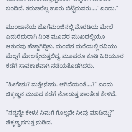
ಬಂದಿದೆ. ತರುಣರೆಲ್ಲ ಊರು ಬಿಟ್ಟಿರುವರು….’ ಎಂದು.”
ಮುಂಜಾನೆಯ ಹೊಗೆಮಂಜಿನಲ್ಲಿ ಮೊರಡಿಯ ಮೇಲೆ
ಎದುರೆದುರಾಗಿ ನಿಂತ ಮೂವರ ಮುಖದಲ್ಲಿಯೂ
ಆತುರವು ಹೆಚ್ಚಾಗಿದ್ದಿತು. ಮಂಜಿನ ಮರೆಯಲ್ಲಿ ರವಿಯು
ಮೆಲ್ಲಗೆ ಮೇಲಕ್ಕೇರುತ್ತಲಿದ್ದ. ಮೂವರೂ ಕೂಡಿ ಹಿರಿಯೂರ
ಕಡೆಗೆ ಸಾವಕಾಶವಾಗಿ ನಡೆಯತೊಡಗಿದರು.
“ಹೀಗೇನು? ಮತ್ತೇನೇನು. ಆಗಿದೆಯಂತೆ….?” ಎಂದು
ಚಿಕ್ಕಣ್ಣನ ಮುಖದ ಕಡೆಗೆ ನೋಡುತ್ತ ಶಾಂತೇಶ ಕೇಳಿದೆ.
“ನನ್ನನ್ನೇ ಕೇಳು! ನಿಮಗೆ ಗೊಲ್ಲವೇ ನೀವು ಮಾಡಿದ್ದು?”
ಚಿಕ್ಕಣ್ಣ ನಗುತ್ತ ನುಡಿದ.