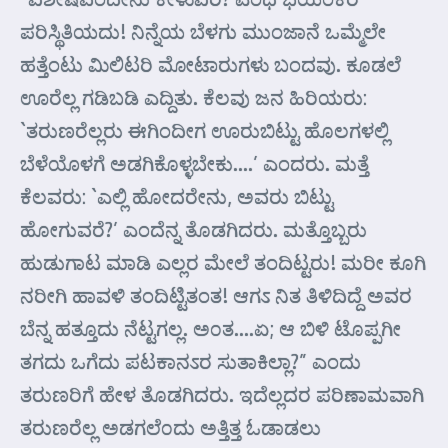
ಪರಿಸ್ಥಿತಿಯದು! ನಿನ್ನೆಯ ಬೆಳಗು ಮುಂಜಾನೆ ಒಮ್ಮೆಲೇ
ಹತ್ತೆಂಟು ಮಿಲಿಟರಿ ಮೋಟಾರುಗಳು ಬಂದವು. ಕೂಡಲೆ
ಊರೆಲ್ಲ ಗಡಿಬಡಿ ಎದ್ದಿತು. ಕೆಲವು ಜನ ಹಿರಿಯರು:
`ತರುಣರೆಲ್ಲರು ಈಗಿಂದೀಗ ಊರುಬಿಟ್ಟು ಹೊಲಗಳಲ್ಲಿ
ಬೆಳೆಯೊಳಗೆ ಅಡಗಿಕೊಳ್ಳಬೇಕು….’ ಎಂದರು. ಮತ್ತೆ
ಕೆಲವರು: `ಎಲ್ಲಿ ಹೋದರೇನು, ಅವರು ಬಿಟ್ಟು
ಹೋಗುವರೆ?’ ಎಂದೆನ್ನ ತೊಡಗಿದರು. ಮತ್ತೊಬ್ಬರು
ಹುಡುಗಾಟ ಮಾಡಿ ಎಲ್ಲರ ಮೇಲೆ ತಂದಿಟ್ಟರು! ಮರೀ ಕೂಗಿ
ನರೀಗಿ ಹಾವಳಿ ತಂದಿಟ್ಟಿತಂತ! ಆಗಽ ನಿತ ತಿಳಿದಿದ್ದೆ ಅವರ
ಬೆನ್ನ ಹತ್ತೂದು ನೆಟ್ಟಗಲ್ಲ. ಅ೦ತ….ಏ; ಆ ಬಿಳಿ ಟೊಪ್ಪಗೀ
ತಗದು ಒಗೆದು ಪಟಕಾನಽರ ಸುತಾಕಿಲ್ಲಾ?” ಎಂದು
ತರುಣರಿಗೆ ಹೇಳ ತೊಡಗಿದರು. ಇದೆಲ್ಲದರ ಪರಿಣಾಮವಾಗಿ
ತರುಣರೆಲ್ಲ ಅಡಗಲೆ೦ದು ಅತ್ತಿತ್ತ ಓಡಾಡಲು