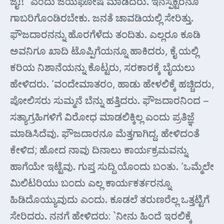
ಜೈ!!” ಎ೦ದು ಜಯಘೋಷ ಮಾಡಿದರು. ಇನಸ್ಪೆಕ್ಟರನೂ
ಗಾಬರಿಗೊಂಡಿರಬೇಕು. ಜನತೆ ಚಾವಡಿಯಲ್ಲಿ ಸೇರಿತ್ತು.
ಫೌಜದಾರನನ್ನು ಹೊರಗೆಳೆದು ತಂದಿತು. ಎಲ್ಲರೂ ಕೂಡಿ
ಅವನಿಗೂ ಖಾದಿ ಟೊಪ್ಪಿಗೆಯನ್ನೂ ಹಾಕಿದರು, ಕೈ ಯಲ್ಲಿ
ಕರಿಯ ನಿಶಾನೆಯನ್ನು ಕೊಟ್ಟರು, ಸರಕಾರಕ್ಕೆ ಬೈಯಲು
ಹೇಳಿದರು. ‘ವಂದೇಮಾತರಂ, ಹಾಡು ಹೇಳಲಿಕ್ಕೆ ಹಚ್ಚಿದರು,
ಪೋಲಿಸರು ಸುಮ್ಮನೆ ಬೆನ್ನು ಹತ್ತಿದರು. ಫೌಜದಾರನಿಂದ –
ಸತ್ಯಾಗ್ರಹಿಗಳಿಗೆ ವಿರೋಧ ಮಾಡಲಿಕ್ಕಿಲ್ಲ ಎಂದು ಪ್ರತಿಜ್ಞೆ
ಮಾಡಿಸಿದೆವು. ಫೌಜದಾರನೂ ಮೆತ್ತಗಾಗಿದ್ದ. ಹೇಳಿದಂತೆ
ಕೇಳಿದ; ಹೋದ ನಾವು ದಿನಾಲು ಕಾರ್ಯಕ್ರಮವನ್ನು
ಹಾಗೆಯೇ ಇಟ್ಟೆವು. ಗುಪ್ತ ಸುದ್ದಿ ಯೊಂದು ಬಂತು. ‘ಒಮ್ಮೆಲೇ
ಮಿಲಿಟರಿಯು ಬಂದು ಎಲ್ಲ ಕಾರ್ಯಕರ್ತರನ್ನೂ
ಹಿಡಿದೊಯ್ಯುವುದು ಎಂದು. ಕೂಡಲೆ ತರುಣರೆಲ್ಲ ಒತ್ತಟ್ಟಿಗೆ
ಸೇರಿದರು. ನನಗೆ ಹೇಳಿದರು: `ನೀನು ಹಿಂದೆ ಇರಲಿಕ್ಕೆ