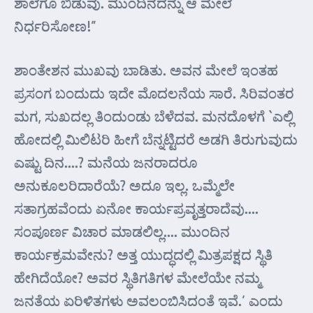
ಶಾಲೆಗೂ ಬಿಡುವು. ಮುಂದಿನದನ್ನು ಆ ಮೇಲೆ
ನಿರ್ಧರಿಸೋಣ!”
ಶಾಂತೇಶನ ಮುಖವು ಬಾಡಿತು. ಅವನ ಮೇಲೆ ಇಂತಹ
ಪ್ರಸಂಗ ಬಂದುದು ಇದೇ ಮೊದಲನೆಯ ಸಾರೆ. ಸಿರಿವಂತರ
ಮಗ, ಸುಖದಲ್ಲ ತಿಂದುಂಡು ಬೆಳೆದವ. ಮನದೊಳಗೆ `ಎಲ್ಲಿ
ಹೋದಲ್ಲಿ ಮಿಲಿಟರಿ ಹೀಗೆ ಬೆನ್ನಟ್ಟಿದರೆ ಅಡಗಿ ತಿರುಗುವುದು
ಎಷ್ಟು ದಿನ….? ಮನೆಯ ಜನರಾದರೂ
ಅನುಕೂಲರಿದಾರೆಯೆ? ಅದೂ ಇಲ್ಲ. ಒಮ್ಮೆಲೇ
ಸತಾಗ್ರಹವೆಂದು ಏನೋ ಕಾರ್ಯಪ್ರವೃತ್ತರಾದೆವು….
ಸಂಪೂರ್ಣ ವಿಚಾರ ಮಾಡಲಿಲ್ಲ…. ಮುಂದಿನ
ಕಾರ್ಯಕ್ರಮವೇನು? ಅತ್ತ ಯುದ್ಧದಲ್ಲಿ ಮಿತ್ರಪಕ್ಷದ ಸ್ಥಿತಿ
ಹೇಗಿದೆಯೋ? ಅವರ ಸ್ಥಿತಿಗತಿಗಳ ಮೇಲೆಯೇ ನಮ್ಮ
ಜನತೆಯ ಏರಿಳಿತಗಳು ಅವಲಂಬಿಸಿದಂತೆ ಇವೆ.’ ಎಂದು