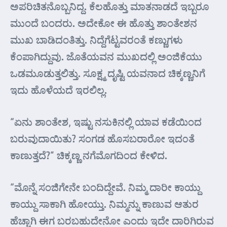
ಅಪರಿಚಿತನೊಬ್ಬನಿದ್ದ. ಕೆಲಹೊತ್ತು ಮಾತನಾಡದೆ ಇಬ್ಬರೂ
ಮುಂದೆ ಬಂದರು. ಅದೇಕೋ ಈ ಹೊತ್ತು ಶಾಂತೇಶನ
ಮುಖ ಬಾಡಿದಂತಿತ್ತು. ನಿದ್ದೆಗೆಟ್ಟವರಂತೆ ಕಣ್ಣುಗಳು
ಕೆಂಪಾಗಿದ್ದುವು. ಜೊತೆಯವನ ಮುಖದಲ್ಲಿ ಅಂಜಿಕೆಯು
ಒಡಮೂಡುತ್ತಲಿತ್ತು. ಸೂಕ್ಷ್ಮ ದೃಷ್ಟಿ ಯವನಾದ ಚಿಕ್ಕಣ್ಣನಿಗೆ
ಇದು ಹೊಳೆಯದೆ ಇರಲಿಲ್ಲ.
“ಏನು ಶಾಂತೇಶ, ಇಷ್ಟು ನಸುಕಿನಲ್ಲಿ ಯಾವ ಕಡೆಯಿಂದ
ಬರುವುದಾಯಿತು? ಸಂಗಡ ಹೊಸಬರಾರೋ ಇದ೦ತೆ
ಕಾಣುತ್ತದೆ?” ಚಿಕ್ಕಣ್ಣ ನಗೆಮೊಗದಿಂದ ಕೇಳಿದ.
“ಮೊನ್ನೆ ಸಂಜಿಗೇನೇ ಬಂದಿದ್ದೇವೆ. ನಿಮ್ಮ ದಾರೀ ಕಾಯ್ದು
ಕಾಯ್ದು ಸಾಕಾಗಿ ಹೋಯ್ತು. ನಿಮ್ಮನ್ನು ಕಾಣುವ ಆತುರ
ಹೆಚ್ಚಾಗಿ ಈಗ ಬರಬಹುದೇನೋ ಎಂದು ಇದೇ ದಾರಿಗಿರುವ