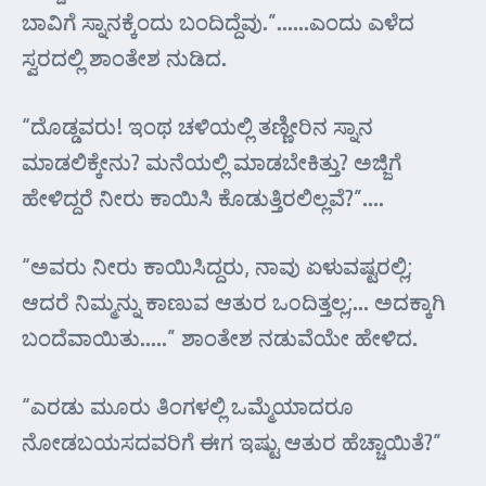
ಬಾವಿಗೆ ಸ್ನಾನಕ್ಕೆಂದು ಬಂದಿದ್ದೆವು.”……ಎಂದು ಎಳೆದ
ಸ್ವರದಲ್ಲಿ ಶಾಂತೇಶ ನುಡಿದ.
“ದೊಡ್ಡವರು! ಇಂಥ ಚಳಿಯಲ್ಲಿ ತಣ್ಣೀರಿನ ಸ್ನಾನ
ಮಾಡಲಿಕ್ಕೇನು? ಮನೆಯಲ್ಲಿ ಮಾಡಬೇಕಿತ್ತು? ಅಜ್ಜಿಗೆ
ಹೇಳಿದ್ದರೆ ನೀರು ಕಾಯಿಸಿ ಕೊಡುತ್ತಿರಲಿಲ್ಲವೆ?”….
“ಅವರು ನೀರು ಕಾಯಿಸಿದ್ದರು, ನಾವು ಏಳುವಷ್ಟರಲ್ಲಿ;
ಆದರೆ ನಿಮ್ಮನ್ನು ಕಾಣುವ ಆತುರ ಒ೦ದಿತ್ತಲ್ಲ;… ಅದಕ್ಕಾಗಿ
ಬಂದೆವಾಯಿತು…..” ಶಾಂತೇಶ ನಡುವೆಯೇ ಹೇಳಿದ.
“ಎರಡು ಮೂರು ತಿಂಗಳಲ್ಲಿ ಒಮ್ಮೆಯಾದರೂ
ನೋಡಬಯಸದವರಿಗೆ ಈಗ ಇಷ್ಟು ಆತುರ ಹೆಚ್ಚಾಯಿತೆ?”