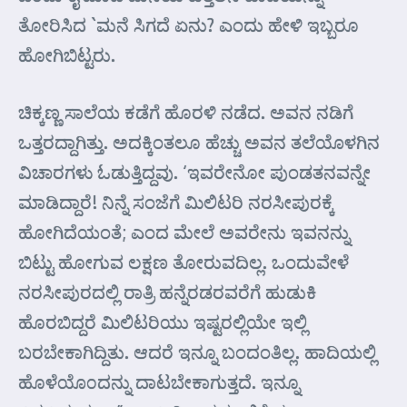
ತೋರಿಸಿದ `ಮನೆ ಸಿಗದೆ ಏನು? ಎಂದು ಹೇಳಿ ಇಬ್ಬರೂ
ಹೋಗಿಬಿಟ್ಟರು.
ಚಿಕ್ಕಣ್ಣ ಸಾಲೆಯ ಕಡೆಗೆ ಹೊರಳಿ ನಡೆದ. ಅವನ ನಡಿಗೆ
ಒತ್ತರದ್ದಾಗಿತ್ತು. ಅದಕ್ಕಿಂತಲೂ ಹೆಚ್ಚು ಅವನ ತಲೆಯೊಳಗಿನ
ವಿಚಾರಗಳು ಓಡುತ್ತಿದ್ದವು. ‘ಇವರೇನೋ ಪುಂಡತನವನ್ನೇ
ಮಾಡಿದ್ದಾರೆ! ನಿನ್ನೆ ಸಂಜೆಗೆ ಮಿಲಿಟರಿ ನರಸೀಪುರಕ್ಕೆ
ಹೋಗಿದೆಯಂತೆ; ಎಂದ ಮೇಲೆ ಅವರೇನು ಇವನನ್ನು
ಬಿಟ್ಟು ಹೋಗುವ ಲಕ್ಷಣ ತೋರುವದಿಲ್ಲ. ಒಂದುವೇಳೆ
ನರಸೀಪುರದಲ್ಲಿ ರಾತ್ರಿ ಹನ್ನೆರಡರವರೆಗೆ ಹುಡುಕಿ
ಹೊರಬಿದ್ದರೆ ಮಿಲಿಟರಿಯು ಇಷ್ಟರಲ್ಲಿಯೇ ಇಲ್ಲಿ
ಬರಬೇಕಾಗಿದ್ದಿತು. ಆದರೆ ಇನ್ನೂ ಬಂದಂತಿಲ್ಲ. ಹಾದಿಯಲ್ಲಿ
ಹೊಳೆಯೊ೦ದನ್ನು ದಾಟಬೇಕಾಗುತ್ತದೆ. ಇನ್ನೂ