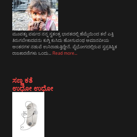
ಮೂವತ್ತು ವರ್ಷದ ನನ್ನ ಸ್ವತಂತ್ರ ಭಾರತದಲ್ಲಿ ಹೆಮ್ಮೆಯಿಂದ ತಲೆ ಎತ್ತಿ
ತಿರುಗಬೇಕಾದವನು ಕುಗ್ಗಿ ಕುಸಿದು ಹೋಗುವಂಥ ಅಮಾನವೀಯ
ಅಂತರಗಳ ನಡುವೆ ಉಸಿರಾಡುತ್ತಿದ್ದೇನೆ. ವೈಭೋಗದಲ್ಲಿರುವ ಸ್ವಪ್ರತಿಷ್ಟಿತ
ರಾಜಕಾರಣಿಗಳು ಒಂದು…
Read more…
ಸಣ್ಣ ಕತೆ
ಉಧೋ ಉಧೋ