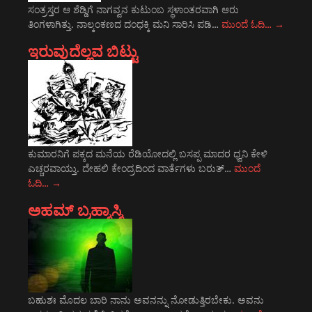
ಸಂತ್ರಸ್ತರ ಆ ಶೆಡ್ಡಿಗೆ ನಾಗವ್ವನ ಕುಟುಂಬ ಸ್ಥಳಾಂತರವಾಗಿ ಆರು
ತಿಂಗಳಾಗಿತ್ತು. ನಾಲ್ಕಂಕಣದ ದಂಧಕ್ಕಿ ಮನಿ ಸಾರಿಸಿ ಪಡಿ…
ಮುಂದೆ ಓದಿ…
→
ಇರುವುದೆಲ್ಲವ ಬಿಟ್ಟು
ಕುಮಾರನಿಗೆ ಪಕ್ಕದ ಮನೆಯ ರೆಡಿಯೋದಲ್ಲಿ ಬಸಪ್ಪ ಮಾದರ ಧ್ವನಿ ಕೇಳಿ
ಎಚ್ಚರವಾಯ್ತು. ದೇಹಲಿ ಕೇಂದ್ರದಿಂದ ವಾರ್ತೆಗಳು ಬರುತ್…
ಮುಂದೆ
ಓದಿ…
→
ಅಹಮ್ ಬ್ರಹ್ಮಾಸ್ಮಿ
ಬಹುಶಃ ಮೊದಲ ಬಾರಿ ನಾನು ಅವನನ್ನು ನೋಡುತ್ತಿರಬೇಕು. ಅವನು