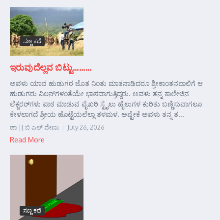
ಸಣ್ಣ ಕಥೆ
ಇರುವುದೆಲ್ಲವ ಬಿಟ್ಟು………
ಅವಳು ಯಾವ ಹುಡುಗರ ಜೊತ ನಿಂತು ಮಾತನಾಡಿದರೂ ಶ್ರೀಕಾಂತನಪಾಲಿಗೆ ಆ
ಹುಡುಗರು ವಿಲನ್‌ಗಳಂತೆಯೇ ಭಾಸವಾಗುತ್ತಿದ್ದರು. ಅವಳು ತನ್ನ ಕಾಲೇಜಿನ
ಲೆಕ್ಚರರ್‌ಗಳು ಪಾಠ ಮಾಡುವ ವೈಖರಿ ಸ್ಟೈಲು ಹೈಲುಗಳ ಕುರಿತು ಬಣ್ಣಿಸುವಾಗಲೂ
ಕೇಳಲಾಗದೆ ಶ್ರೀಯ ಹೊಟ್ಟೆಯಲೆಲ್ಲಾ ತಳಮಳ. ಅಷ್ಟೇಕೆ ಅವಳು ತನ್ನ ತ...
ಡಾ || ಬಿ ಎಲ್ ವೇಣು
July 26, 2026
Read More
ಸಣ್ಣ ಕಥೆ