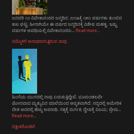
ಜನವರಿ ೧೨ ವಿವೇಕಾನಂದರ ಜನ್ಮದಿನ; ೨೦೧೩ಕ್ಕೆ ೧೫೦ ವರ್ಷಗಳು ತುಂಬಿದ
ಕಾಲ ಘಟ್ಟ. ಹೀಗಾಗಿಯೇ ಈ ವರ್ಷದ ಜನ್ಮದಿನಕ್ಕೆ ವಿಶೇಷ ಮಹತ್ವ. ಇಷ್ಟು
ವರ್ಷಗಳ ಅವಧಿಯಲ್ಲಿ ವಿವೇಕಾನಂದರು…
Read more…
ನಮ್ಮೊಳಗೆ ಅನಾಥರಾಗುತ್ತಿರುವ ನಾವು
ಹಿಂಸೆಯ ಯುಗದಲ್ಲಿ ನಾವು ಬದುಕುತ್ತಿದ್ದೇವೆ. ಭೂಮಂಡಲವೇ
ಘೋರವಾದ ಮೃತ್ಯುವಿನ ಮಾಲೆಯಿಂದ ಆವೃತವಾಗಿದೆ. ಸದ್ಯದಲ್ಲಿ ಅಮೇರಿಕ
ದೇಶ ಅದರಲ್ಲಿ ಹೆಚ್ಚು ಅಪರಾಧಿ. ಸತ್ಯಕ್ಕೆ ದುರ್ಗತಿ; ದ್ವೇಷಕ್ಕೆ ವಿಜಯ; ಪ್ರೇಮ…
Read more…
ಬಿಕ್ಷುಕರೊಂದಿಗೆ