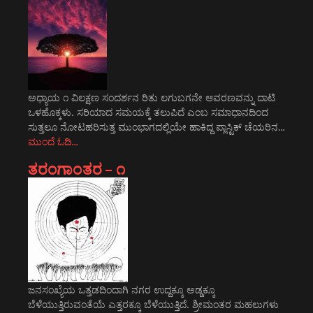
ಅಧ್ಯಾಯ ೧ ವಿಲಕ್ಷಣ ಸಂದರ್ಶನ ರಿತು ಲಗುಬಗನೇ ಆವರಣವನ್ನು ದಾಟಿ
ಒಳಹೊಕ್ಕಳು. ಸರಿಯಾದ ಸಮಯಕ್ಕೆ ತಲುಪಿದೆ ಎಂಬ ಸಮಾಧಾನದಿಂದ
ಸುತ್ತಲೂ ನೋಟಹರಿಸುತ್ತ ಮುಂಭಾಗದಲ್ಲಿಯೇ ಹಾಕಿದ್ದ ಪ್ಲಾಸ್ಟಿಕ್ ಚೆಯರಿನ…
ಮುಂದೆ ಓದಿ…
ತರಂಗಾಂತರ – ೧
ಜನಸಂಖ್ಯೆಯ ಒತ್ತಡದಿಂದಾಗಿ ನಗರ ಉದ್ದಕ್ಕೂ ಅಡ್ಡಕ್ಕೂ
ಬೆಳೆಯುತ್ತಿರುವಂತೆಯೆ ಎತ್ತರಕ್ಕೂ ಬೆಳೆಯುತ್ತಿದೆ. ಶ್ರೀಮಂತರ ಮಹಲುಗಳು