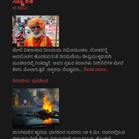
ಸಣ್ಣ ಕತೆ
ಆ ರಾಮ!
ಮೇಲೆ ವಿಶಾಲವಾದ ನೀಲಮಯ ನಭೋಮಂಡಲ. ಲೋಕವನ್ನೆ
ಅವಲೋಕಿಸ ಹೊರಟವನಂತೆ ದಿನಮಣಿಯು ದೀಪ್ತಿಯುಳ್ಳವನಾಗಿ
ಮೂಡಣದಲ್ಲಿ ನಿಂತಿದ್ದಾನೆ. ಅವನ ಪ್ರಖರ ಕಿರಣಗಳು ನೀರಿನೆಲೆಗಳ ಮೇಲೆ
ಕೆಳಗು ಮೇಲಾಗುತ್ತಿವೆ. ಚಿಕ್ಕವರು ದೊಡ್ಡವರು…
Read more…
ದಿನಚರಿಯ ಪುಟದಿಂದ
ಮಂಗಳೂರಿನ ಹೃದಯ ಭಾಗದಿಂದ ಸುಮಾರು ೧೫ ಕಿ.ಮೀ. ದೂರದಲ್ಲಿರುವ
ಚಿತ್ರಾಪುರ ಪೇಟೆ ಕೆಲವು ವಿಷಯಗಳಲ್ಲಿ ಪ್ರಖ್ಯಾತಿಯನ್ನು ಹೊಂದಿದೆ.