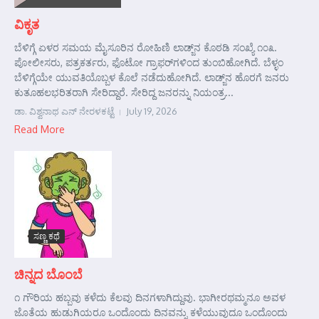
ವಿಕೃತ
ಬೆಳಿಗ್ಗೆ ಏಳರ ಸಮಯ ಮೈಸೂರಿನ ರೋಹಿಣಿ ಲಾಡ್ಜ್‌ನ ಕೊಠಡಿ ಸಂಖ್ಯೆ ೧೦೩.
ಪೋಲೀಸರು, ಪತ್ರಕರ್ತರು, ಫೊಟೋ ಗ್ರಾಫರ್‌ಗಳಿಂದ ತುಂಬಿಹೋಗಿದೆ. ಬೆಳ್ಳಂ
ಬೆಳಿಗ್ಗೆಯೇ ಯುವತಿಯೊಬ್ಬಳ ಕೊಲೆ ನಡೆದುಹೋಗಿದೆ. ಲಾಡ್ಜ್‌ನ ಹೊರಗೆ ಜನರು
ಕುತೂಹಲಭರಿತರಾಗಿ ಸೇರಿದ್ದಾರೆ. ಸೇರಿದ್ದ ಜನರನ್ನು ನಿಯಂತ್ರ...
ಡಾ. ವಿಶ್ವನಾಥ ಎನ್ ನೇರಳಕಟ್ಟೆ
July 19, 2026
Read More
ಸಣ್ಣ ಕಥೆ
ಚಿನ್ನದ ಬೊಂಬೆ
೧ ಗೌರಿಯ ಹಬ್ಬವು ಕಳೆದು ಕೆಲವು ದಿನಗಳಾಗಿದ್ದುವು. ಭಾಗೀರಥಮ್ಮನೂ ಅವಳ
ಜೊತೆಯ ಹುಡುಗಿಯರೂ ಒಂದೊಂದು ದಿನವನ್ನು ಕಳೆಯುವುದೂ ಒಂದೊಂದು