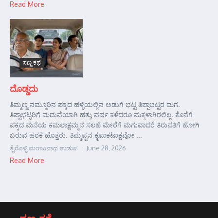
Read More
ಸಣ್ಣ ಕಥೆ
ದೊಡ್ಡದು
ತಿಮ್ಮಣ್ಣ ನಮ್ಮೂರಿನ ಪಕ್ಕದ ಹಳ್ಳಿಯಲ್ಲಿನ ಅಡುಗೆ ಭಟ್ಟ ತಿಪ್ಪಾಭಟ್ಟರ ಮಗ.
ತಿಪ್ಪಾಭಟ್ಟರಿಗೆ ಮದುವೆಯಾಗಿ ಹತ್ತು ವರ್ಷ ಕಳೆದರೂ ಮಕ್ಕಳಾಗಿರಲಿಲ್ಲ. ಕೊನೆಗೆ
ಪಕ್ಕದ ಮನೆಯ ಕಮಲಾಕ್ಷಮ್ಮನ ಸಲಹೆ ಮೇರೆಗೆ ಮಗುವಾದರೆ ತಿರುಪತಿಗೆ ಹೋಗಿ
ಬರುವ ಹರಕೆ ಹೊತ್ತರು. ತಿಮ್ಮಪ್ಪನ ಕೃಪಾಕಟಾಕ್ಷವೋ ...
ತೈರೊಳ್ಳಿ ಮಂಜುನಾಥ ಉಡುಪ
June 28, 2026
Read More