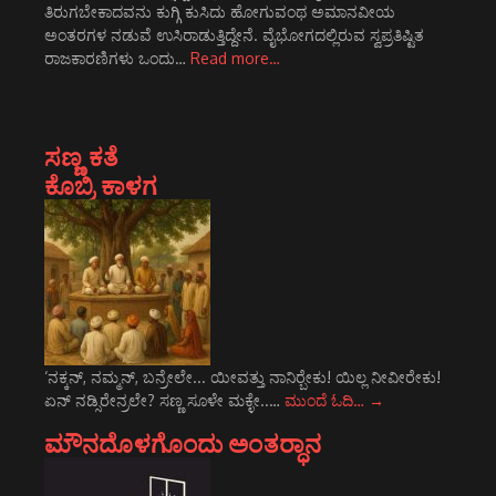
ತಿರುಗಬೇಕಾದವನು ಕುಗ್ಗಿ ಕುಸಿದು ಹೋಗುವಂಥ ಅಮಾನವೀಯ
ಅಂತರಗಳ ನಡುವೆ ಉಸಿರಾಡುತ್ತಿದ್ದೇನೆ. ವೈಭೋಗದಲ್ಲಿರುವ ಸ್ವಪ್ರತಿಷ್ಟಿತ
ರಾಜಕಾರಣಿಗಳು ಒಂದು…
Read more…
ಸಣ್ಣ ಕತೆ
ಕೊಬ್ರಿ ಕಾಳಗ
‘ನಕ್ಕನ್, ನಮ್ಮನ್, ಬನ್ರೇಲೇ... ಯೀವತ್ತು ನಾನಿರ್‍ಬೇಕು! ಯಿಲ್ಲ ನೀವೀರೇಕು!
ಏನ್ ನಡ್ಸಿರೇನ್ರಲೇ? ಸಣ್ಣ ಸೂಳೇ ಮಕ್ಳೇ..…
ಮುಂದೆ ಓದಿ…
→
ಮೌನದೊಳಗೊಂದು ಅಂತರ್‍ಧಾನ