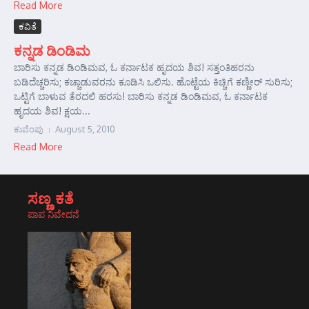
Read More
ಕವಿತೆ
ಕನ್ನಡ ಡಿಂಡಿಮ
ಬಾರಿಸು ಕನ್ನಡ ಡಿಂಡಿಮವ, ಓ ಕರ್ನಾಟಕ ಹೃದಯ ಶಿವ! ಸತ್ತಂತಿಹರನು
ಬಡಿದೆಚ್ಚರಿಸು; ಕಚ್ಚಾಡುವರನು ಕೂಡಿಸಿ ಒಲಿಸು. ಹೊಟ್ಟೆಯ ಕಿಚ್ಚಿಗೆ ಕಣ್ಣೀರ್ ಸುರಿಸು;
ಒಟ್ಟಿಗೆ ಬಾಳುವ ತೆರದಲಿ ಹರಸು! ಬಾರಿಸು ಕನ್ನಡ ಡಿಂಡಿಮವ, ಓ ಕರ್ನಾಟಕ
ಹೃದಯ ಶಿವ! ಕ್ಷಯ...
ಕುವೆಂಪು
August 5, 2010
Read More
ಸಣ್ಣ ಕತೆ
ಪಾಪ ನಿವೇದನೆ