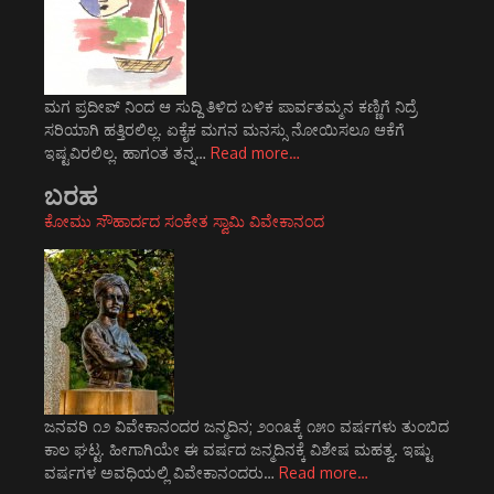
ಮಗ ಪ್ರದೀಪ್ ನಿಂದ ಆ ಸುದ್ದಿ ತಿಳಿದ ಬಳಿಕ ಪಾರ್ವತಮ್ಮನ ಕಣ್ಣಿಗೆ ನಿದ್ರೆ
ಸರಿಯಾಗಿ ಹತ್ತಿರಲಿಲ್ಲ. ಏಕೈಕ ಮಗನ ಮನಸ್ಸು ನೋಯಿಸಲೂ ಆಕೆಗೆ
ಇಷ್ಟವಿರಲಿಲ್ಲ. ಹಾಗಂತ ತನ್ನ…
Read more…
ಬರಹ
ಕೋಮು ಸೌಹಾರ್ದದ ಸಂಕೇತ ಸ್ವಾಮಿ ವಿವೇಕಾನಂದ
ಜನವರಿ ೧೨ ವಿವೇಕಾನಂದರ ಜನ್ಮದಿನ; ೨೦೧೩ಕ್ಕೆ ೧೫೦ ವರ್ಷಗಳು ತುಂಬಿದ
ಕಾಲ ಘಟ್ಟ. ಹೀಗಾಗಿಯೇ ಈ ವರ್ಷದ ಜನ್ಮದಿನಕ್ಕೆ ವಿಶೇಷ ಮಹತ್ವ. ಇಷ್ಟು
ವರ್ಷಗಳ ಅವಧಿಯಲ್ಲಿ ವಿವೇಕಾನಂದರು…
Read more…