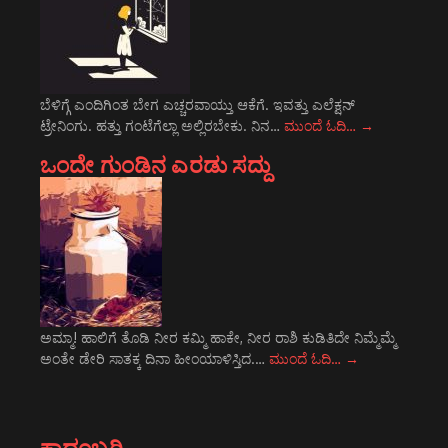
ಬೆಳಿಗ್ಗೆ ಎಂದಿಗಿಂತ ಬೇಗ ಎಚ್ಚರವಾಯ್ತು ಆಕೆಗೆ. ಇವತ್ತು ಎಲೆಕ್ಷನ್
ಟ್ರೇನಿಂಗು. ಹತ್ತು ಗಂಟೆಗೆಲ್ಲಾ ಅಲ್ಲಿರಬೇಕು. ನಿನ…
ಮುಂದೆ ಓದಿ…
→
ಒಂದೇ ಗುಂಡಿನ ಎರಡು ಸದ್ದು
ಅಮ್ಮಾ! ಹಾಲಿಗೆ ತೊಡಿ ನೀರ ಕಮ್ಮಿ ಹಾಕೇ, ನೀರ ರಾಶಿ ಕುಡಿತಿದೇ ನಿಮ್ಮೆಮ್ಮೆ
ಅಂತೇ ಡೇರಿ ಸಾತಕ್ಕ ದಿನಾ ಹೀಂಯಾಳಿಸ್ತಿದ.…
ಮುಂದೆ ಓದಿ…
→
ಕಾದಂಬರಿ