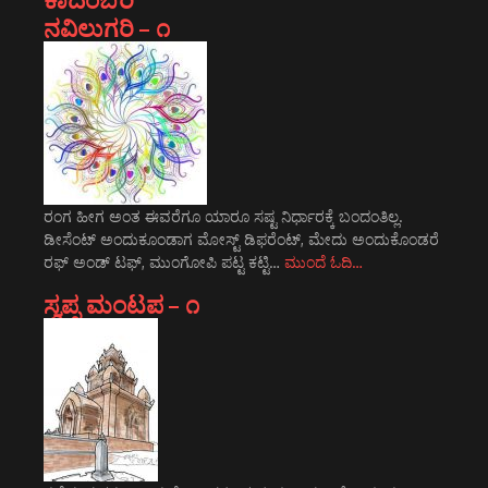
ನವಿಲುಗರಿ – ೧
ರಂಗ ಹೀಗ ಅಂತ ಈವರೆಗೂ ಯಾರೂ ಸಷ್ಟ ನಿರ್ಧಾರಕ್ಕೆ ಬಂದಂತಿಲ್ಲ.
ಡೀಸೆಂಟ್ ಅಂದುಕೂಂಡಾಗ ಮೋಸ್ಟ್‌ ಡಿಫರೆಂಟ್‌, ಮೇದು ಅಂದುಕೊಂಡರೆ
ರಫ್ ಅಂಡ್ ಟಫ್, ಮುಂಗೋಪಿ ಪಟ್ಟ ಕಟ್ಟಿ…
ಮುಂದೆ ಓದಿ…
ಸ್ವಪ್ನ ಮಂಟಪ – ೧