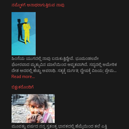
ನಮ್ಮೊಳಗೆ ಅನಾಥರಾಗುತ್ತಿರುವ ನಾವು
ಹಿಂಸೆಯ ಯುಗದಲ್ಲಿ ನಾವು ಬದುಕುತ್ತಿದ್ದೇವೆ. ಭೂಮಂಡಲವೇ
ಘೋರವಾದ ಮೃತ್ಯುವಿನ ಮಾಲೆಯಿಂದ ಆವೃತವಾಗಿದೆ. ಸದ್ಯದಲ್ಲಿ ಅಮೇರಿಕ
ದೇಶ ಅದರಲ್ಲಿ ಹೆಚ್ಚು ಅಪರಾಧಿ. ಸತ್ಯಕ್ಕೆ ದುರ್ಗತಿ; ದ್ವೇಷಕ್ಕೆ ವಿಜಯ; ಪ್ರೇಮ…
Read more…
ಬಿಕ್ಷುಕರೊಂದಿಗೆ
ಮೂವತ್ತು ವರ್ಷದ ನನ್ನ ಸ್ವತಂತ್ರ ಭಾರತದಲ್ಲಿ ಹೆಮ್ಮೆಯಿಂದ ತಲೆ ಎತ್ತಿ