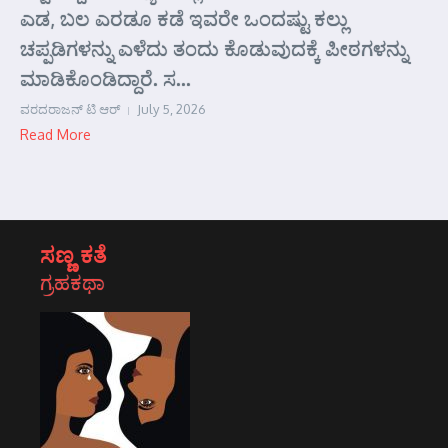
ಎಡ, ಬಲ ಎರಡೂ ಕಡೆ ಇವರೇ ಒಂದಷ್ಟು ಕಲ್ಲು
ಚಪ್ಪಡಿಗಳನ್ನು ಎಳೆದು ತಂದು ಕೊಡುವುದಕ್ಕೆ ಪೀಠಗಳನ್ನು
ಮಾಡಿಕೊಂಡಿದ್ದಾರೆ. ಸ...
ವರದರಾಜನ್ ಟಿ ಆರ್
July 5, 2026
Read More
ಸಣ್ಣ ಕತೆ
ಗ್ರಹಕಥಾ