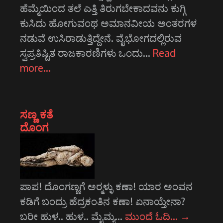
ಹೆಮ್ಮೆಯಿಂದ ತಲೆ ಎತ್ತಿ ತಿರುಗಬೇಕಾದವನು ಕುಗ್ಗಿ
ಕುಸಿದು ಹೋಗುವಂಥ ಅಮಾನವೀಯ ಅಂತರಗಳ
ನಡುವೆ ಉಸಿರಾಡುತ್ತಿದ್ದೇನೆ. ವೈಭೋಗದಲ್ಲಿರುವ
ಸ್ವಪ್ರತಿಷ್ಟಿತ ರಾಜಕಾರಣಿಗಳು ಒಂದು…
Read
more…
ಸಣ್ಣ ಕತೆ
ದೊಂಗ
ಪಾಪ! ದೊಂಗಣ್ಣಗೆ ಅರ್‍ಮಳ್ಳು ಕಣಾ! ಯಾರ ಅಂವನ
ಕಡಿಗೆ ಬಂದ್ರು ಹೆದ್ರಕಂತಿನ ಕಣಾ! ಏನಾಯ್ತೇನಾ?
ಬರೀ ಹುಳ.. ಹುಳ.. ಮೈಮ್ಯ…
ಮುಂದೆ ಓದಿ…
→