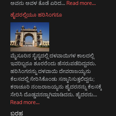
ಅವನು ಅವಳ ತೊಡೆ ಏರಿದ…
Read more…
ಹೈದರಲ್ಲಿಯೂ ಹರಿಸಿಂಗನೂ
ಮೈಸೂರಿನ ಸೈನ್ಯದಲ್ಲಿ ದಳವಾಯಿಗಳ ಕಾಲದಲ್ಲಿ
ಇವರಿಬ್ಬರೂ ಶೂರರೆಂದು ಹೆಸರುಪಡೆದಿದ್ದವರು.
ಹರಿಸಿಂಗನನ್ನು ದಳವಾಯಿ ದೇವರಾಜಯ್ಯನು
ಕೆಲಸದಲ್ಲಿ ಸೇರಿಸಿಕೊಂಡು ಸನ್ಮಾನಿಸುತ್ತಲಿದ್ದನು;
ಕರಾಚೂರಿ ನಂಜರಾಜಯ್ಯನು ಹೈದರನನ್ನು ಕೆಲಸಕ್ಕೆ
ಸೇರಿಸಿ ದೊಡ್ಡವನನ್ನಾಗಿಮಾಡಿದನು. ಹೈದರನು…
Read more…
ಬರಹ