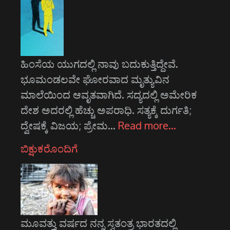
ಹಿಂಸೆಯ ಯುಗದಲ್ಲಿ ನಾವು ಬದುಕುತ್ತಿದ್ದೇವೆ.
ಭೂಮಂಡಲವೇ ಘೋರವಾದ ಮೃತ್ಯುವಿನ
ಮಾಲೆಯಿಂದ ಆವೃತವಾಗಿದೆ. ಸದ್ಯದಲ್ಲಿ ಅಮೇರಿಕ
ದೇಶ ಅದರಲ್ಲಿ ಹೆಚ್ಚು ಅಪರಾಧಿ. ಸತ್ಯಕ್ಕೆ ದುರ್ಗತಿ;
ದ್ವೇಷಕ್ಕೆ ವಿಜಯ; ಪ್ರೇಮ…
Read more…
ಬಿಕ್ಷುಕರೊಂದಿಗೆ
ಮೂವತ್ತು ವರ್ಷದ ನನ್ನ ಸ್ವತಂತ್ರ ಭಾರತದಲ್ಲಿ