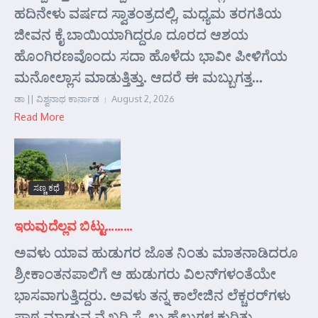
ಹದಿನೇಳು ವರ್ಷದ ಸ್ವಾತಂತ್ರದಲ್ಲಿ, ಮಧ್ಯಮ ತರಗತಿಯ
ಜೀವನ ಕೈ ಬಾಯಿಯಾಗಿದ್ದರೂ ದೂರದ ಆಶಯ
ಹೊಂಗಿರಣವೊಂದು ಸದಾ ಹೊಳೆದು ಭಾವೀ ಪೀಳಿಗೆಯ
ಮನೋಲ್ಲಾಸ ಮಾಡುತ್ತಿತ್ತು. ಆದರೆ ಈ ಮಬ್ಬುಗತ್ತ...
ಡಾ || ವಿಶ್ವನಾಥ ಕಾರ್ನಾಡ
August 2, 2026
Read More
ಸಣ್ಣ ಕಥೆ
ಇರುವುದೆಲ್ಲವ ಬಿಟ್ಟು………
ಅವಳು ಯಾವ ಹುಡುಗರ ಜೊತ ನಿಂತು ಮಾತನಾಡಿದರೂ
ಶ್ರೀಕಾಂತನಪಾಲಿಗೆ ಆ ಹುಡುಗರು ವಿಲನ್‌ಗಳಂತೆಯೇ
ಭಾಸವಾಗುತ್ತಿದ್ದರು. ಅವಳು ತನ್ನ ಕಾಲೇಜಿನ ಲೆಕ್ಚರರ್‌ಗಳು
ಪಾಠ ಮಾಡುವ ವೈಖರಿ ಸ್ಟೈಲು ಹೈಲುಗಳ ಕುರಿತು