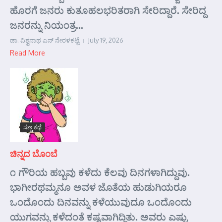
ಹೊರಗೆ ಜನರು ಕುತೂಹಲಭರಿತರಾಗಿ ಸೇರಿದ್ದಾರೆ. ಸೇರಿದ್ದ
ಜನರನ್ನು ನಿಯಂತ್ರ...
ಡಾ. ವಿಶ್ವನಾಥ ಎನ್ ನೇರಳಕಟ್ಟೆ
July 19, 2026
Read More
ಸಣ್ಣ ಕಥೆ
ಚಿನ್ನದ ಬೊಂಬೆ
೧ ಗೌರಿಯ ಹಬ್ಬವು ಕಳೆದು ಕೆಲವು ದಿನಗಳಾಗಿದ್ದುವು.
ಭಾಗೀರಥಮ್ಮನೂ ಅವಳ ಜೊತೆಯ ಹುಡುಗಿಯರೂ
ಒಂದೊಂದು ದಿನವನ್ನು ಕಳೆಯುವುದೂ ಒಂದೊಂದು
ಯುಗವನ್ನು ಕಳೆದಂತೆ ಕಷ್ಟವಾಗಿದ್ದಿತು. ಅವರು ಎಷ್ಟು