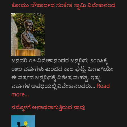
ಕೋಮು ಸೌಹಾರ್ದದ ಸಂಕೇತ ಸ್ವಾಮಿ ವಿವೇಕಾನಂದ
ಜನವರಿ ೧೨ ವಿವೇಕಾನಂದರ ಜನ್ಮದಿನ; ೨೦೧೩ಕ್ಕೆ
೧೫೦ ವರ್ಷಗಳು ತುಂಬಿದ ಕಾಲ ಘಟ್ಟ. ಹೀಗಾಗಿಯೇ
ಈ ವರ್ಷದ ಜನ್ಮದಿನಕ್ಕೆ ವಿಶೇಷ ಮಹತ್ವ. ಇಷ್ಟು
ವರ್ಷಗಳ ಅವಧಿಯಲ್ಲಿ ವಿವೇಕಾನಂದರು…
Read
more…
ನಮ್ಮೊಳಗೆ ಅನಾಥರಾಗುತ್ತಿರುವ ನಾವು