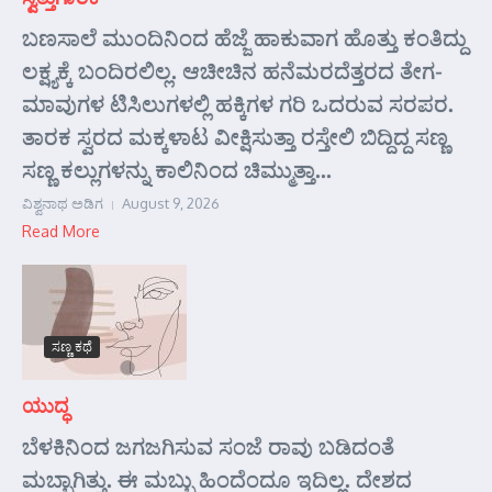
ಬಣಸಾಲೆ ಮುಂದಿನಿಂದ ಹೆಜ್ಜೆ ಹಾಕುವಾಗ ಹೊತ್ತು ಕಂತಿದ್ದು
ಲಕ್ಷ್ಯಕ್ಕೆ ಬಂದಿರಲಿಲ್ಲ. ಆಚೀಚಿನ ಹನೆಮರದೆತ್ತರದ ತೇಗ-
ಮಾವುಗಳ ಟಿಸಿಲುಗಳಲ್ಲಿ ಹಕ್ಕಿಗಳ ಗರಿ ಒದರುವ ಸರಪರ.
ತಾರಕ ಸ್ವರದ ಮಕ್ಕಳಾಟ ವೀಕ್ಷಿಸುತ್ತಾ ರಸ್ತೇಲಿ ಬಿದ್ದಿದ್ದ ಸಣ್ಣ
ಸಣ್ಣ ಕಲ್ಲುಗಳನ್ನು ಕಾಲಿನಿಂದ ಚಿಮ್ಮುತ್ತಾ...
ವಿಶ್ವನಾಥ ಅಡಿಗ
August 9, 2026
Read More
ಸಣ್ಣ ಕಥೆ
ಯುದ್ಧ
ಬೆಳಕಿನಿಂದ ಜಗಜಗಿಸುವ ಸಂಜೆ ರಾವು ಬಡಿದಂತೆ
ಮಬ್ಬಾಗಿತ್ತು. ಈ ಮಬ್ಬು ಹಿಂದೆಂದೂ ಇದಿಲ್ಲ. ದೇಶದ