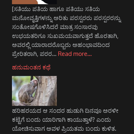
[ಸತಿಯು ಪತಿಯ ಹಾಗೂ ಪತಿಯು ಸತಿಯ
ಮನೋವೃತ್ತಿಗಳನ್ನು ಅರಿತು ಪರಸ್ಪರರು ಪರಸ್ಪರರನ್ನು
ಸಂತೋಷಗೊಳಿಸಿದರೆ ಮಾತ್ರ ಸಂಸಾರವು
ಉಭಯತರಿಗೂ ಸುಖಮಯವಾಗುತ್ತದೆ ಹೊರತಾಗಿ,
ಅವರಲ್ಲಿ ಯಾರಾದರೊಬ್ಬರು ಅಹಂಭಾವದಿಂದ
ಪ್ರೇರಿತರಾಗಿ, ಪರರ…
Read more…
ಹನುಮಂತನ ಕಥೆ
ಹರಿಹರಯದ ಆ ಸಂದರ ಹುಡುಗಿ ದಿನವೂ ಅರಳೀ
ಕಟ್ಟೆಗೆ ಬಂದು ಯಾರಿಗಾಗಿ ಕಾಯುತ್ತಾಳೆ? ಎಂದು
ಯೋಚಿಸುವಾಗ ಅವಳ ಪ್ರಿಯತಮ ಬಂದು ಕುಳಿತ.