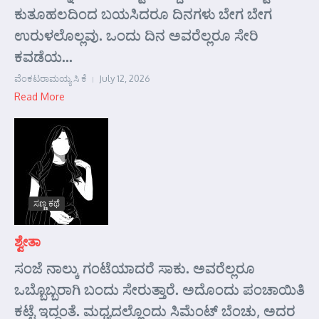
ಕುತೂಹಲದಿಂದ ಬಯಸಿದರೂ ದಿನಗಳು ಬೇಗ ಬೇಗ
ಉರುಳಲೊಲ್ಲವು. ಒಂದು ದಿನ ಅವರೆಲ್ಲರೂ ಸೇರಿ
ಕವಡೆಯ...
ವೆಂಕಟರಾಮಯ್ಯ ಸಿ ಕೆ
July 12, 2026
Read More
ಸಣ್ಣ ಕಥೆ
ಶ್ವೇತಾ
ಸಂಜೆ ನಾಲ್ಕು ಗಂಟೆಯಾದರೆ ಸಾಕು. ಅವರೆಲ್ಲರೂ
ಒಬ್ಬೊಬ್ಬರಾಗಿ ಬಂದು ಸೇರುತ್ತಾರೆ. ಅದೊಂದು ಪಂಚಾಯಿತಿ
ಕಟ್ಟೆ ಇದ್ದಂತೆ. ಮಧ್ಯದಲ್ಲೊಂದು ಸಿಮೆಂಟ್ ಬೆಂಚು, ಅದರ