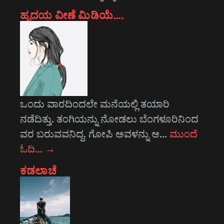
ಹೃದಯ ವೀಣೆ ಮಿಡಿಯೆ….
ಒಂದು ವಾರದಿಂದಲೇ ಮನೆಯಲ್ಲಿ ತಯಾರಿ
ನಡೆದಿತ್ತು. ತಂಗಿಯನ್ನು ನೋಡಲು ಬೆಂಗಳೂರಿನಿಂದ
ವರ ಬರುವವನಿದ್ದ. ಗೋಪಿ ಅವಳನ್ನು ಆ…
ಮುಂದೆ
ಓದಿ…
→
ಕಡಲಾಚೆ