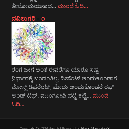
ತೇಜೋಮಯನಾದ…
ಮುಂದೆ ಓದಿ…
ನವಿಲುಗರಿ – ೧
ರಂಗ ಹೀಗ ಅಂತ ಈವರೆಗೂ ಯಾರೂ ಸಷ್ಟ
ನಿರ್ಧಾರಕ್ಕೆ ಬಂದಂತಿಲ್ಲ. ಡೀಸೆಂಟ್ ಅಂದುಕೂಂಡಾಗ
ಮೋಸ್ಟ್‌ ಡಿಫರೆಂಟ್‌, ಮೇದು ಅಂದುಕೊಂಡರೆ ರಫ್
ಅಂಡ್ ಟಫ್, ಮುಂಗೋಪಿ ಪಟ್ಟ ಕಟ್ಟಿ…
ಮುಂದೆ
ಓದಿ…
Copyright © 2026 ಚಿಲುಮೆ | Powered by
News Magazine X