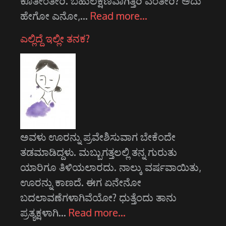
ಕೊತೀಂತೀರಿ. ಬಹುಲಕ್ಷಣವಾಗಿತ್ತಿರಿ ಎಂತೀರಿ? ಅದು
ಹೇಗೋ ಎನೋ,…
Read more…
ಎಲ್ಲಿದ್ದೆ ಇಲ್ಲೀ ತನಕ?
ಅವಳು ಊರನ್ನು ಪ್ರವೇಶಿಸುವಾಗ ಬೇಕೆಂದೇ
ತಡಮಾಡಿದ್ದಳು. ಮಬ್ಬುಗತ್ತಲಲ್ಲಿ ತನ್ನ ಗುರುತು
ಯಾರಿಗೂ ತಿಳಿಯಲಾರದು. ನಾಲ್ಕು ವರ್ಷವಾಯಿತು,
ಊರನ್ನು ಕಾಣದೆ. ಈಗ ಏನೇನೋ
ಬದಲಾವಣೆಗಳಾಗಿವೆಯೋ? ಧುತ್ತೆಂದು ತಾನು
ಪ್ರತ್ಯಕ್ಷಳಾಗಿ…
Read more…