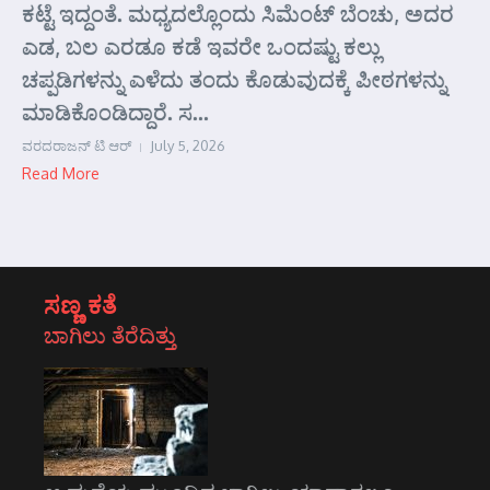
ಕಟ್ಟೆ ಇದ್ದಂತೆ. ಮಧ್ಯದಲ್ಲೊಂದು ಸಿಮೆಂಟ್ ಬೆಂಚು, ಅದರ
ಎಡ, ಬಲ ಎರಡೂ ಕಡೆ ಇವರೇ ಒಂದಷ್ಟು ಕಲ್ಲು
ಚಪ್ಪಡಿಗಳನ್ನು ಎಳೆದು ತಂದು ಕೊಡುವುದಕ್ಕೆ ಪೀಠಗಳನ್ನು
ಮಾಡಿಕೊಂಡಿದ್ದಾರೆ. ಸ...
ವರದರಾಜನ್ ಟಿ ಆರ್
July 5, 2026
Read More
ಸಣ್ಣ ಕತೆ
ಬಾಗಿಲು ತೆರೆದಿತ್ತು