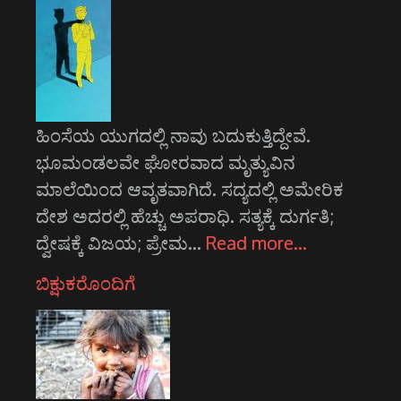
ಹಿಂಸೆಯ ಯುಗದಲ್ಲಿ ನಾವು ಬದುಕುತ್ತಿದ್ದೇವೆ.
ಭೂಮಂಡಲವೇ ಘೋರವಾದ ಮೃತ್ಯುವಿನ
ಮಾಲೆಯಿಂದ ಆವೃತವಾಗಿದೆ. ಸದ್ಯದಲ್ಲಿ ಅಮೇರಿಕ
ದೇಶ ಅದರಲ್ಲಿ ಹೆಚ್ಚು ಅಪರಾಧಿ. ಸತ್ಯಕ್ಕೆ ದುರ್ಗತಿ;
ದ್ವೇಷಕ್ಕೆ ವಿಜಯ; ಪ್ರೇಮ…
Read more…
ಬಿಕ್ಷುಕರೊಂದಿಗೆ