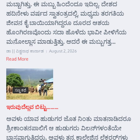
ಮಬ್ಬಾಗಿತ್ತು. ಈ ಮಬ್ಬು ಹಿಂದೆಂದೂ ಇದಿಲ್ಲ. ದೇಶದ
ಹದಿನೇಳು ವರ್ಷದ ಸ್ವಾತಂತ್ರದಲ್ಲಿ, ಮಧ್ಯಮ ತರಗತಿಯ
ಜೀವನ ಕೈ ಬಾಯಿಯಾಗಿದ್ದರೂ ದೂರದ ಆಶಯ
ಹೊಂಗಿರಣವೊಂದು ಸದಾ ಹೊಳೆದು ಭಾವೀ ಪೀಳಿಗೆಯ
ಮನೋಲ್ಲಾಸ ಮಾಡುತ್ತಿತ್ತು. ಆದರೆ ಈ ಮಬ್ಬುಗತ್ತ...
ಡಾ || ವಿಶ್ವನಾಥ ಕಾರ್ನಾಡ
August 2, 2026
Read More
ಸಣ್ಣ ಕಥೆ
ಇರುವುದೆಲ್ಲವ ಬಿಟ್ಟು………
ಅವಳು ಯಾವ ಹುಡುಗರ ಜೊತ ನಿಂತು ಮಾತನಾಡಿದರೂ
ಶ್ರೀಕಾಂತನಪಾಲಿಗೆ ಆ ಹುಡುಗರು ವಿಲನ್‌ಗಳಂತೆಯೇ
ಭಾಸವಾಗುತ್ತಿದ್ದರು. ಅವಳು ತನ್ನ ಕಾಲೇಜಿನ ಲೆಕ್ಚರರ್‌ಗಳು