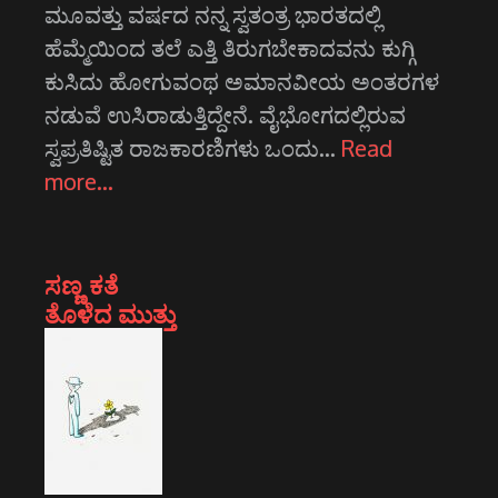
ಮೂವತ್ತು ವರ್ಷದ ನನ್ನ ಸ್ವತಂತ್ರ ಭಾರತದಲ್ಲಿ
ಹೆಮ್ಮೆಯಿಂದ ತಲೆ ಎತ್ತಿ ತಿರುಗಬೇಕಾದವನು ಕುಗ್ಗಿ
ಕುಸಿದು ಹೋಗುವಂಥ ಅಮಾನವೀಯ ಅಂತರಗಳ
ನಡುವೆ ಉಸಿರಾಡುತ್ತಿದ್ದೇನೆ. ವೈಭೋಗದಲ್ಲಿರುವ
ಸ್ವಪ್ರತಿಷ್ಟಿತ ರಾಜಕಾರಣಿಗಳು ಒಂದು…
Read
more…
ಸಣ್ಣ ಕತೆ
ತೊಳೆದ ಮುತ್ತು