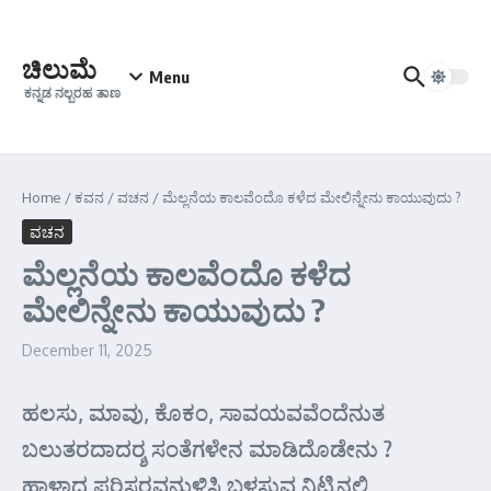
Skip to content
ಚಿಲುಮೆ
Menu
ಕನ್ನಡ ನಲ್ಬರಹ ತಾಣ
Home
/
ಕವನ
/
ವಚನ
/
ಮೆಲ್ಲನೆಯ ಕಾಲವೆಂದೊ ಕಳೆದ ಮೇಲಿನ್ನೇನು ಕಾಯುವುದು ?
ವಚನ
ಮೆಲ್ಲನೆಯ ಕಾಲವೆಂದೊ ಕಳೆದ
ಮೇಲಿನ್ನೇನು ಕಾಯುವುದು ?
December 11, 2025
ಹಲಸು, ಮಾವು, ಕೊಕಂ, ಸಾವಯವವೆಂದೆನುತ
ಬಲುತರದಾದರ್‍ಶ ಸಂತೆಗಳೇನ ಮಾಡಿದೊಡೇನು ?
ಹಾಳಾದ ಪರಿಸರವನುಳಿಸಿ ಬಳಸುವ ನಿಟ್ಟಿನಲಿ