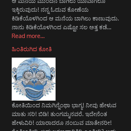
ಆ ಮನೆಯ ಮುಂದಿನ ಬಾಗಿಲು ಯಾವಾಗಲೂ
ಇಕ್ಕಿರುವುದು! ನನ್ನ ಓದುವ ಕೋಣೆಯ
ಕಿಡಿಕೆಯೊಳಗಿಂದ ಆ ಮನೆಯ ಬಾಗಿಲು ಕಾಣುವುದು.
ನಾನು ಕಿಡಿಕೆಯೊಳಗಿಂದ ಎಷ್ಟೋ ಸಲ ಅತ್ತ ಕಡೆ…
Read more…
ಹಿಂತಿರುಗಿದ ಕೋತಿ
ಕೋತಿಯಿಂದ ನಿಮಗಿನ್ನೆಂಥಾ ಭಾಗ್ಯ! ನೀವು ಹೇಳುವ
ಮಾತು ಸರಿ! ಬಿಡಿ! ತುಂಗಮ್ಮನವರೆ. ಇದೇನೆಂತ
ಹೇಳುವಿರಿ! ಯಾರಾದರೂ ನಂಬುವ ಮಾತೇನರೀ!