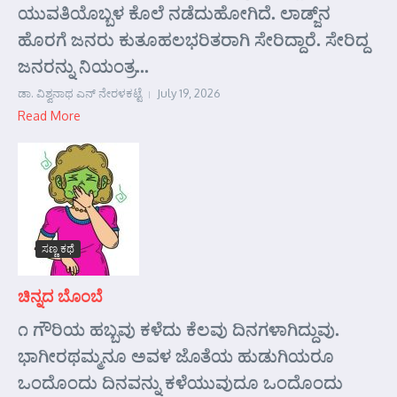
ಯುವತಿಯೊಬ್ಬಳ ಕೊಲೆ ನಡೆದುಹೋಗಿದೆ. ಲಾಡ್ಜ್‌ನ
ಹೊರಗೆ ಜನರು ಕುತೂಹಲಭರಿತರಾಗಿ ಸೇರಿದ್ದಾರೆ. ಸೇರಿದ್ದ
ಜನರನ್ನು ನಿಯಂತ್ರ...
ಡಾ. ವಿಶ್ವನಾಥ ಎನ್ ನೇರಳಕಟ್ಟೆ
July 19, 2026
Read More
ಸಣ್ಣ ಕಥೆ
ಚಿನ್ನದ ಬೊಂಬೆ
೧ ಗೌರಿಯ ಹಬ್ಬವು ಕಳೆದು ಕೆಲವು ದಿನಗಳಾಗಿದ್ದುವು.
ಭಾಗೀರಥಮ್ಮನೂ ಅವಳ ಜೊತೆಯ ಹುಡುಗಿಯರೂ
ಒಂದೊಂದು ದಿನವನ್ನು ಕಳೆಯುವುದೂ ಒಂದೊಂದು