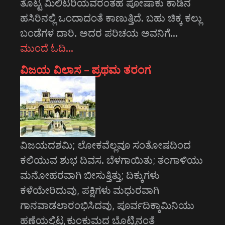
ತೊಟ್ಟ ಮಿಲಿಟರಿಯವರಂತಹ ಪೋಷಾಕು ಕಾಡಿನ
ಹಸಿರಿನಲ್ಲಿ ಒಂದಾದಂತೆ ಕಾಣುತ್ತಿದೆ. ಬಹು ಚಿಕ್ಕ ಕಲ್ಲು
ಬಂಡೆಗಳ ದಾರಿ. ಅದರ ಪರಿಚಯ ಅವನಿಗೆ…
ಮುಂದೆ ಓದಿ…
ವಿಜಯ ವಿಲಾಸ – ಪ್ರಥಮ ತರಂಗ
ವಿಜಯದಶಮಿ; ಲೋಕವೆಲ್ಲವೂ ಸಂತೋಷದಿಂದ
ಕಲಿಯುವ ಶುಭ ದಿವಸ. ಬೆಳಗಾಯಿತು; ತಂಗಾಳಿಯು
ಮನೋಹರವಾಗಿ ಬೀಸುತ್ತಿತ್ತು; ದಿಕ್ಕುಗಳು
ಕಳೆಯೇರಿದುವು, ಪಕ್ಷಿಗಳು ಮಧುರವಾಗಿ
ಗಾನವಾಡಲಾರಂಭಿಸಿದವು, ಪೂರ್ವದಿಕ್ಕಾಮಿನಿಯು
ಹಣೆಯಲ್ಲಿಟ್ಟ ಕುಂಕುಮದ ಬೊಟ್ಟಿನಂತೆ