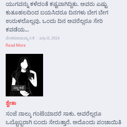
ಯುಗವನ್ನು ಕಳೆದಂತೆ ಕಷ್ಟವಾಗಿದ್ದಿತು. ಅವರು ಎಷ್ಟು
ಕುತೂಹಲದಿಂದ ಬಯಸಿದರೂ ದಿನಗಳು ಬೇಗ ಬೇಗ
ಉರುಳಲೊಲ್ಲವು. ಒಂದು ದಿನ ಅವರೆಲ್ಲರೂ ಸೇರಿ
ಕವಡೆಯ...
ವೆಂಕಟರಾಮಯ್ಯ ಸಿ ಕೆ
July 12, 2026
Read More
ಸಣ್ಣ ಕಥೆ
ಶ್ವೇತಾ
ಸಂಜೆ ನಾಲ್ಕು ಗಂಟೆಯಾದರೆ ಸಾಕು. ಅವರೆಲ್ಲರೂ
ಒಬ್ಬೊಬ್ಬರಾಗಿ ಬಂದು ಸೇರುತ್ತಾರೆ. ಅದೊಂದು ಪಂಚಾಯಿತಿ