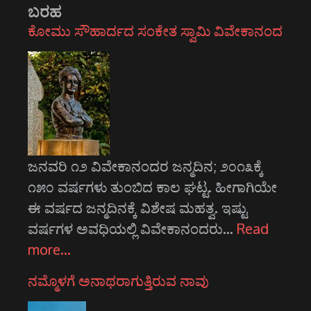
ಬರಹ
ಕೋಮು ಸೌಹಾರ್ದದ ಸಂಕೇತ ಸ್ವಾಮಿ ವಿವೇಕಾನಂದ
ಜನವರಿ ೧೨ ವಿವೇಕಾನಂದರ ಜನ್ಮದಿನ; ೨೦೧೩ಕ್ಕೆ
೧೫೦ ವರ್ಷಗಳು ತುಂಬಿದ ಕಾಲ ಘಟ್ಟ. ಹೀಗಾಗಿಯೇ
ಈ ವರ್ಷದ ಜನ್ಮದಿನಕ್ಕೆ ವಿಶೇಷ ಮಹತ್ವ. ಇಷ್ಟು
ವರ್ಷಗಳ ಅವಧಿಯಲ್ಲಿ ವಿವೇಕಾನಂದರು…
Read
more…
ನಮ್ಮೊಳಗೆ ಅನಾಥರಾಗುತ್ತಿರುವ ನಾವು