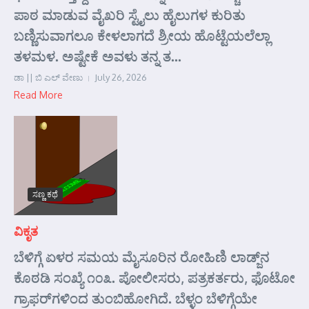
ಪಾಠ ಮಾಡುವ ವೈಖರಿ ಸ್ಟೈಲು ಹೈಲುಗಳ ಕುರಿತು
ಬಣ್ಣಿಸುವಾಗಲೂ ಕೇಳಲಾಗದೆ ಶ್ರೀಯ ಹೊಟ್ಟೆಯಲೆಲ್ಲಾ
ತಳಮಳ. ಅಷ್ಟೇಕೆ ಅವಳು ತನ್ನ ತ...
ಡಾ || ಬಿ ಎಲ್ ವೇಣು
July 26, 2026
Read More
ಸಣ್ಣ ಕಥೆ
ವಿಕೃತ
ಬೆಳಿಗ್ಗೆ ಏಳರ ಸಮಯ ಮೈಸೂರಿನ ರೋಹಿಣಿ ಲಾಡ್ಜ್‌ನ
ಕೊಠಡಿ ಸಂಖ್ಯೆ ೧೦೩. ಪೋಲೀಸರು, ಪತ್ರಕರ್ತರು, ಫೊಟೋ
ಗ್ರಾಫರ್‌ಗಳಿಂದ ತುಂಬಿಹೋಗಿದೆ. ಬೆಳ್ಳಂ ಬೆಳಿಗ್ಗೆಯೇ