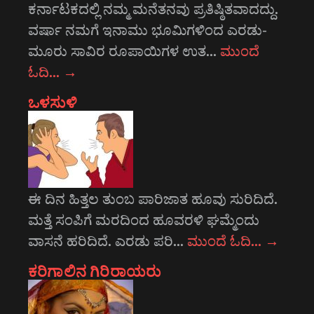
ಕರ್ನಾಟಕದಲ್ಲಿ ನಮ್ಮ ಮನೆತನವು ಪ್ರತಿಷ್ಠಿತವಾದದ್ದು.
ವರ್ಷಾ ನಮಗೆ ಇನಾಮು ಭೂಮಿಗಳಿಂದ ಎರಡು-
ಮೂರು ಸಾವಿರ ರೂಪಾಯಿಗಳ ಉತ…
ಮುಂದೆ
ಓದಿ…
→
ಒಳಸುಳಿ
ಈ ದಿನ ಹಿತ್ತಲ ತುಂಬ ಪಾರಿಜಾತ ಹೂವು ಸುರಿದಿದೆ.
ಮತ್ತೆ ಸಂಪಿಗೆ ಮರದಿಂದ ಹೂವರಳಿ ಘಮ್ಮೆಂದು
ವಾಸನೆ ಹರಿದಿದೆ. ಎರಡು ಪರಿ…
ಮುಂದೆ ಓದಿ…
→
ಕರಿಗಾಲಿನ ಗಿರಿರಾಯರು