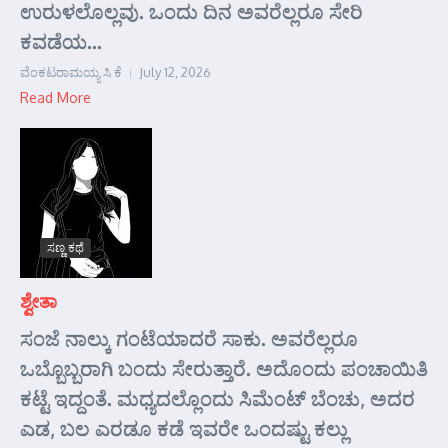
ಉರುಳಲೊಲ್ಲವು. ಒಂದು ದಿನ ಅವರೆಲ್ಲರೂ ಸೇರಿ
ಕವಡೆಯ...
ವೆಂಕಟರಾಮಯ್ಯ ಸಿ ಕೆ
July 12, 2026
Read More
ಸಣ್ಣ ಕಥೆ
ಶ್ವೇತಾ
ಸಂಜೆ ನಾಲ್ಕು ಗಂಟೆಯಾದರೆ ಸಾಕು. ಅವರೆಲ್ಲರೂ
ಒಬ್ಬೊಬ್ಬರಾಗಿ ಬಂದು ಸೇರುತ್ತಾರೆ. ಅದೊಂದು ಪಂಚಾಯಿತಿ
ಕಟ್ಟೆ ಇದ್ದಂತೆ. ಮಧ್ಯದಲ್ಲೊಂದು ಸಿಮೆಂಟ್ ಬೆಂಚು, ಅದರ
ಎಡ, ಬಲ ಎರಡೂ ಕಡೆ ಇವರೇ ಒಂದಷ್ಟು ಕಲ್ಲು