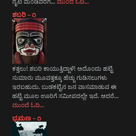
ನೈಟಿ ಮಂಡಿವರೆಗೆ…
ಮುಂದೆ ಓದಿ…
ಶಬರಿ – ೧
ಕತ್ತಲು! ಶಬರಿ ಕಾಯುತ್ತಿದ್ದಾಳೆ! ಅದೊಂದು ಹಟ್ಟಿ
ಸುಮಾರು ಮೂವತ್ತಕ್ಕೂ ಹೆಚ್ಚು ಗುಡಿಸಲುಗಳು
ಇರಬಹುದು. ಬುಡಕಟ್ಟಿನ ಜನ ವಾಸಮಾಡುವ ಈ
ಹಟ್ಟಿ ಮೂಲ ಊರಿಗೆ ಸಮೀಪದಲ್ಲೇ ಇದೆ. ಆದರೆ…
ಮುಂದೆ ಓದಿ…
ಭ್ರಮಣ – ೧