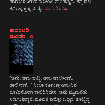
ಹಾಗೆ ಬೆಳೆದಿರುವ ದೋಂಟಿ ತ್ಯಾಂಪಣ್ಣನು ತನ್ನ ದಣಿ
ಕಪಿಲಳ್ಳಿ ಕೃಷ್ಣ ಮದ್ಲೆ…
ಮುಂದೆ ಓದಿ…
→
ಕಾದಂಬರಿ
ಮಂಥನ – ೧
"ಅನು, ಅನು ಪುಟ್ಟಿ, ಅನು ಡಾರ್ಲಿಂಗ್...
ಡಾರ್ಲಿಂಗ್..." ನೀಲಾ ಕೂಗುತ್ತಾ ಅನುವಿನ
ರೂಮಿನೊಳಗೆ ಕಾಲಿರಿಸಿದಳು. ಅನು ಮೈಮರೆತು
ನಿದ್ರಿಸುತ್ತಿದ್ದಾಳೆ. ಹೊದಿಕೆ ಎಲ್ಲೋ ಬಿದ್ದಿದೆ. ತೊಟ್ಟಿದ್ದ