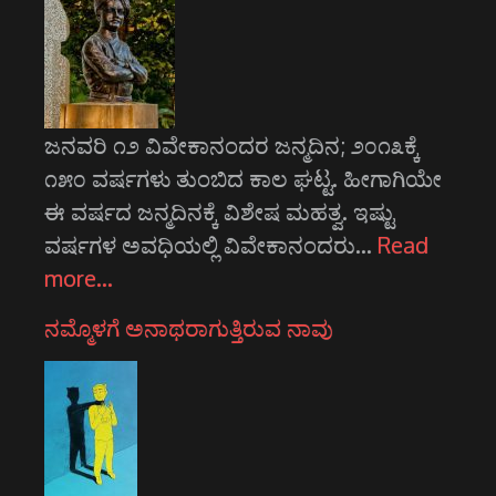
ಜನವರಿ ೧೨ ವಿವೇಕಾನಂದರ ಜನ್ಮದಿನ; ೨೦೧೩ಕ್ಕೆ
೧೫೦ ವರ್ಷಗಳು ತುಂಬಿದ ಕಾಲ ಘಟ್ಟ. ಹೀಗಾಗಿಯೇ
ಈ ವರ್ಷದ ಜನ್ಮದಿನಕ್ಕೆ ವಿಶೇಷ ಮಹತ್ವ. ಇಷ್ಟು
ವರ್ಷಗಳ ಅವಧಿಯಲ್ಲಿ ವಿವೇಕಾನಂದರು…
Read
more…
ನಮ್ಮೊಳಗೆ ಅನಾಥರಾಗುತ್ತಿರುವ ನಾವು