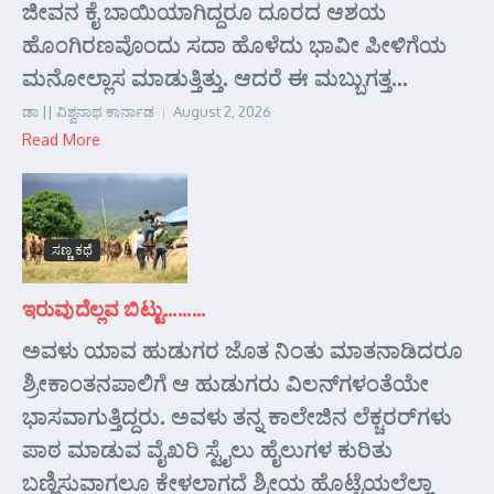
ಜೀವನ ಕೈ ಬಾಯಿಯಾಗಿದ್ದರೂ ದೂರದ ಆಶಯ
ಹೊಂಗಿರಣವೊಂದು ಸದಾ ಹೊಳೆದು ಭಾವೀ ಪೀಳಿಗೆಯ
ಮನೋಲ್ಲಾಸ ಮಾಡುತ್ತಿತ್ತು. ಆದರೆ ಈ ಮಬ್ಬುಗತ್ತ...
ಡಾ || ವಿಶ್ವನಾಥ ಕಾರ್ನಾಡ
August 2, 2026
Read More
ಸಣ್ಣ ಕಥೆ
ಇರುವುದೆಲ್ಲವ ಬಿಟ್ಟು………
ಅವಳು ಯಾವ ಹುಡುಗರ ಜೊತ ನಿಂತು ಮಾತನಾಡಿದರೂ
ಶ್ರೀಕಾಂತನಪಾಲಿಗೆ ಆ ಹುಡುಗರು ವಿಲನ್‌ಗಳಂತೆಯೇ
ಭಾಸವಾಗುತ್ತಿದ್ದರು. ಅವಳು ತನ್ನ ಕಾಲೇಜಿನ ಲೆಕ್ಚರರ್‌ಗಳು
ಪಾಠ ಮಾಡುವ ವೈಖರಿ ಸ್ಟೈಲು ಹೈಲುಗಳ ಕುರಿತು
ಬಣ್ಣಿಸುವಾಗಲೂ ಕೇಳಲಾಗದೆ ಶ್ರೀಯ ಹೊಟ್ಟೆಯಲೆಲ್ಲಾ