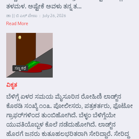
ತಳಮಳ. ಅಷ್ಟೇಕೆ ಅವಳು ತನ್ನ ತ...
ಡಾ || ಬಿ ಎಲ್ ವೇಣು
July 26, 2026
Read More
ಸಣ್ಣ ಕಥೆ
ವಿಕೃತ
ಬೆಳಿಗ್ಗೆ ಏಳರ ಸಮಯ ಮೈಸೂರಿನ ರೋಹಿಣಿ ಲಾಡ್ಜ್‌ನ
ಕೊಠಡಿ ಸಂಖ್ಯೆ ೧೦೩. ಪೋಲೀಸರು, ಪತ್ರಕರ್ತರು, ಫೊಟೋ
ಗ್ರಾಫರ್‌ಗಳಿಂದ ತುಂಬಿಹೋಗಿದೆ. ಬೆಳ್ಳಂ ಬೆಳಿಗ್ಗೆಯೇ
ಯುವತಿಯೊಬ್ಬಳ ಕೊಲೆ ನಡೆದುಹೋಗಿದೆ. ಲಾಡ್ಜ್‌ನ
ಹೊರಗೆ ಜನರು ಕುತೂಹಲಭರಿತರಾಗಿ ಸೇರಿದ್ದಾರೆ. ಸೇರಿದ್ದ