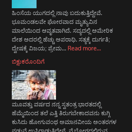
ಹಿಂಸೆಯ ಯುಗದಲ್ಲಿ ನಾವು ಬದುಕುತ್ತಿದ್ದೇವೆ.
ಭೂಮಂಡಲವೇ ಘೋರವಾದ ಮೃತ್ಯುವಿನ
ಮಾಲೆಯಿಂದ ಆವೃತವಾಗಿದೆ. ಸದ್ಯದಲ್ಲಿ ಅಮೇರಿಕ
ದೇಶ ಅದರಲ್ಲಿ ಹೆಚ್ಚು ಅಪರಾಧಿ. ಸತ್ಯಕ್ಕೆ ದುರ್ಗತಿ;
ದ್ವೇಷಕ್ಕೆ ವಿಜಯ; ಪ್ರೇಮ…
Read more…
ಬಿಕ್ಷುಕರೊಂದಿಗೆ
ಮೂವತ್ತು ವರ್ಷದ ನನ್ನ ಸ್ವತಂತ್ರ ಭಾರತದಲ್ಲಿ
ಹೆಮ್ಮೆಯಿಂದ ತಲೆ ಎತ್ತಿ ತಿರುಗಬೇಕಾದವನು ಕುಗ್ಗಿ
ಕುಸಿದು ಹೋಗುವಂಥ ಅಮಾನವೀಯ ಅಂತರಗಳ
ನಡುವೆ ಉಸಿರಾಡುತ್ತಿದ್ದೇನೆ. ವೈಭೋಗದಲ್ಲಿರುವ