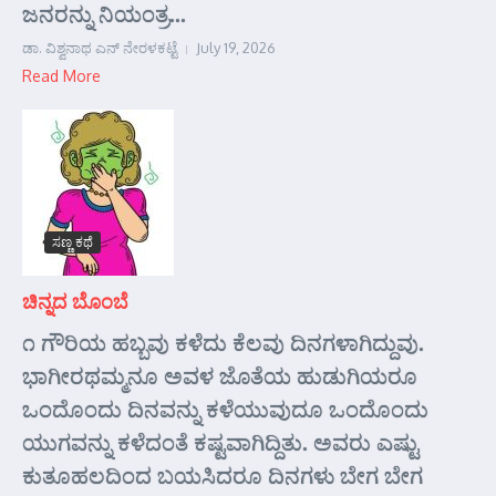
ಜನರನ್ನು ನಿಯಂತ್ರ...
ಡಾ. ವಿಶ್ವನಾಥ ಎನ್ ನೇರಳಕಟ್ಟೆ
July 19, 2026
Read More
ಸಣ್ಣ ಕಥೆ
ಚಿನ್ನದ ಬೊಂಬೆ
೧ ಗೌರಿಯ ಹಬ್ಬವು ಕಳೆದು ಕೆಲವು ದಿನಗಳಾಗಿದ್ದುವು.
ಭಾಗೀರಥಮ್ಮನೂ ಅವಳ ಜೊತೆಯ ಹುಡುಗಿಯರೂ
ಒಂದೊಂದು ದಿನವನ್ನು ಕಳೆಯುವುದೂ ಒಂದೊಂದು
ಯುಗವನ್ನು ಕಳೆದಂತೆ ಕಷ್ಟವಾಗಿದ್ದಿತು. ಅವರು ಎಷ್ಟು
ಕುತೂಹಲದಿಂದ ಬಯಸಿದರೂ ದಿನಗಳು ಬೇಗ ಬೇಗ