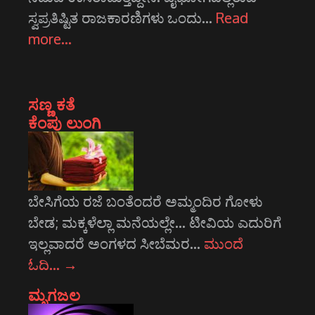
ಸ್ವಪ್ರತಿಷ್ಟಿತ ರಾಜಕಾರಣಿಗಳು ಒಂದು…
Read
more…
ಸಣ್ಣ ಕತೆ
ಕೆಂಪು ಲುಂಗಿ
ಬೇಸಿಗೆಯ ರಜೆ ಬಂತೆಂದರೆ ಅಮ್ಮಂದಿರ ಗೋಳು
ಬೇಡ; ಮಕ್ಕಳೆಲ್ಲಾ ಮನೆಯಲ್ಲೇ... ಟೀವಿಯ ಎದುರಿಗೆ
ಇಲ್ಲವಾದರೆ ಅಂಗಳದ ಸೀಬೆಮರ…
ಮುಂದೆ
ಓದಿ…
→
ಮೃಗಜಲ