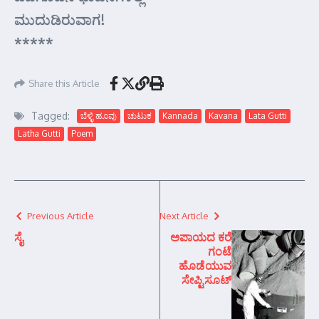
ಮುದುಡಿರುವಾಗ!
*****
Share this Article
Tagged:
ಬೆಳ್ಳಿ ಹೂವು
ಚುಟುಕ
Kannada
Kavana
Lata Gutti
Latha Gutti
Poem
Previous Article
Next Article
ಸೈ
ಅಪಾಯದ ಕರೆ
ಗಂಟೆ
ಹೊಡೆಯುವ
ಸೇಪ್ಟಿಸೂಟ್