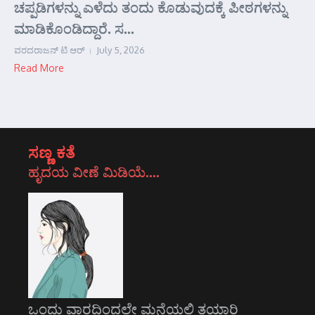
ಚಪ್ಪಡಿಗಳನ್ನು ಎಳೆದು ತಂದು ಕೊಡುವುದಕ್ಕೆ ಪೀಠಗಳನ್ನು
ಮಾಡಿಕೊಂಡಿದ್ದಾರೆ. ಸ...
ವರದರಾಜನ್ ಟಿ ಆರ್
July 5, 2026
Read More
ಸಣ್ಣ ಕತೆ
ಹೃದಯ ವೀಣೆ ಮಿಡಿಯೆ….
ಒಂದು ವಾರದಿಂದಲೇ ಮನೆಯಲ್ಲಿ ತಯಾರಿ