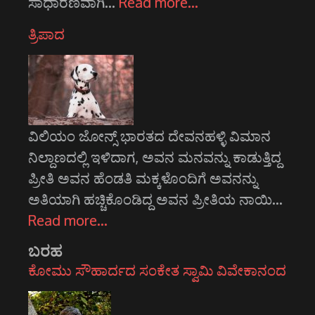
ಸಾಧಾರಣವಾಗಿ…
Read more…
ತ್ರಿಪಾದ
ವಿಲಿಯಂ ಜೋನ್ಸ್ ಭಾರತದ ದೇವನಹಳ್ಳಿ ವಿಮಾನ
ನಿಲ್ದಾಣದಲ್ಲಿ ಇಳಿದಾಗ, ಅವನ ಮನವನ್ನು ಕಾಡುತ್ತಿದ್ದ
ಪ್ರೀತಿ ಅವನ ಹೆಂಡತಿ ಮಕ್ಕಳೊಂದಿಗೆ ಅವನನ್ನು
ಅತಿಯಾಗಿ ಹಚ್ಚಿಕೊಂಡಿದ್ದ ಅವನ ಪ್ರೀತಿಯ ನಾಯಿ…
Read more…
ಬರಹ
ಕೋಮು ಸೌಹಾರ್ದದ ಸಂಕೇತ ಸ್ವಾಮಿ ವಿವೇಕಾನಂದ