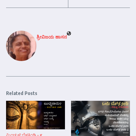
ಶ್ರೀವಿಜಯ ಹಾಸನ
Related Posts
ಮಿಂಚುಳ್ಳಿ ಬೆಳಕಿಂಡಿ – ೯