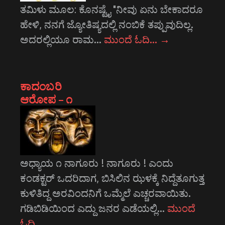
ತಮಿಳು ಮೂಲ: ಕೊನಷ್ಟೈ "ನೀವು ಏನು ಬೇಕಾದರೂ
ಹೇಳಿ, ನನಗೆ ಜ್ಯೋತಿಷ್ಯದಲ್ಲಿ ನಂಬಿಕೆ ತಪ್ಪುವುದಿಲ್ಲ.
ಅದರಲ್ಲಿಯೂ ರಾಮ…
ಮುಂದೆ ಓದಿ…
→
ಕಾದಂಬರಿ
ಆರೋಪ – ೧
ಅಧ್ಯಾಯ ೧ ನಾಗೂರು ! ನಾಗೂರು ! ಎಂದು
ಕಂಡಕ್ಟರ್ ಒದರಿದಾಗ, ಬಿಸಿಲಿನ ಝಳಕ್ಕೆ ನಿದ್ದೆತೂಗುತ್ತ
ಕುಳಿತಿದ್ದ ಅರವಿಂದನಿಗೆ ಒಮ್ಮೆಲೆ ಎಚ್ಚರವಾಯಿತು.
ಗಡಿಬಿಡಿಯಿಂದ ಎದ್ದು ಜನರ ಎಡೆಯಲ್ಲಿ…
ಮುಂದೆ
ಓದಿ…