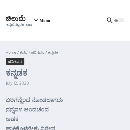
Skip to content
ಚಿಲುಮೆ
Menu
ಕನ್ನಡ ನಲ್ಬರಹ ತಾಣ
Home
/
ಕವನ
/
ಹನಿಗವನ
/
ಕನ್ನಡಕ
ಹನಿಗವನ
ಕನ್ನಡಕ
July 12, 2020
ಬರಿಗಣ್ಣಿಂದ ನೋಡಲಾಗದು
ನನ್ನವಳ ಅಂದಚಂದ
ಅಡಕ
ಹಾಕಿಕೊಳ್ಳಬೇಕು ವಿಶೇಷ