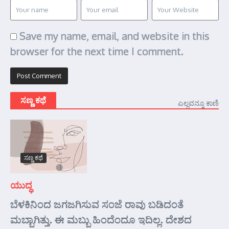
Save my name, email, and website in this
browser for the next time I comment.
ಸಣ್ಣ ಕಥೆ
ಎಲ್ಲವನ್ನೂ ಕಾಣಿ
ಸಣ್ಣ ಕಥೆ
ಯುದ್ಧ
ಬೆಳಕಿನಿಂದ ಜಗಜಗಿಸುವ ಸಂಜೆ ರಾವು ಬಡಿದಂತೆ
ಮಬ್ಬಾಗಿತ್ತು. ಈ ಮಬ್ಬು ಹಿಂದೆಂದೂ ಇದಿಲ್ಲ. ದೇಶದ