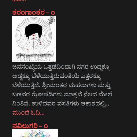
ತರಂಗಾಂತರ – ೧
ಜನಸಂಖ್ಯೆಯ ಒತ್ತಡದಿಂದಾಗಿ ನಗರ ಉದ್ದಕ್ಕೂ
ಅಡ್ಡಕ್ಕೂ ಬೆಳೆಯುತ್ತಿರುವಂತೆಯೆ ಎತ್ತರಕ್ಕೂ
ಬೆಳೆಯುತ್ತಿದೆ. ಶ್ರೀಮಂತರ ಮಹಲುಗಳು ಮತ್ತು
ಬಡವರ ಝೋಪಡಿಗಳು ಮಾತ್ರವೆ ನೆಲದ ಮೇಲೆ
ನಿಂತಿವೆ. ಉಳಿದವರ ವಸತಿಗಳು ಆಕಾಶದಲ್ಲಿ…
ಮುಂದೆ ಓದಿ…
ನವಿಲುಗರಿ – ೧