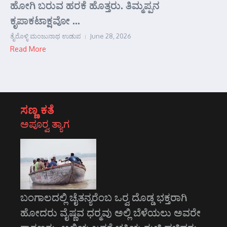
ಹೋಗಿ ಬರುವ ಹರಕೆ ಹೊತ್ತರು. ತಿಮ್ಮಪ್ಪನ
ಕೃಪಾಕಟಾಕ್ಷವೋ ...
ತೈರೊಳ್ಳಿ ಮಂಜುನಾಥ ಉಡುಪ
June 28, 2026
Read More
ಸಣ್ಣ ಕತೆ
ಅಪೂರ್‍ವ ತ್ಯಾಗ
ಬಂಗಾಲದಲ್ಲಿ ಚೈತನ್ಯರೆಂಬ ಒರ್‍ವ ದೊಡ್ಡ ಭಕ್ತರಾಗಿ
ಹೋದರು ವೈಷ್ಣವ ಧರ್‍ಮವು ಅಲ್ಲಿ ಬೆಳೆಯಲು ಅವರೇ