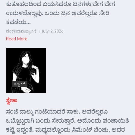
ಕುತೂಹಲದಿಂದ ಬಯಸಿದರೂ ದಿನಗಳು ಬೇಗ ಬೇಗ
ಉರುಳಲೊಲ್ಲವು. ಒಂದು ದಿನ ಅವರೆಲ್ಲರೂ ಸೇರಿ
ಕವಡೆಯ...
ವೆಂಕಟರಾಮಯ್ಯ ಸಿ ಕೆ
July 12, 2026
Read More
ಸಣ್ಣ ಕಥೆ
ಶ್ವೇತಾ
ಸಂಜೆ ನಾಲ್ಕು ಗಂಟೆಯಾದರೆ ಸಾಕು. ಅವರೆಲ್ಲರೂ
ಒಬ್ಬೊಬ್ಬರಾಗಿ ಬಂದು ಸೇರುತ್ತಾರೆ. ಅದೊಂದು ಪಂಚಾಯಿತಿ
ಕಟ್ಟೆ ಇದ್ದಂತೆ. ಮಧ್ಯದಲ್ಲೊಂದು ಸಿಮೆಂಟ್ ಬೆಂಚು, ಅದರ