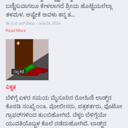
ಬಣ್ಣಿಸುವಾಗಲೂ ಕೇಳಲಾಗದೆ ಶ್ರೀಯ ಹೊಟ್ಟೆಯಲೆಲ್ಲಾ
ತಳಮಳ. ಅಷ್ಟೇಕೆ ಅವಳು ತನ್ನ ತ...
ಡಾ || ಬಿ ಎಲ್ ವೇಣು
July 26, 2026
Read More
ಸಣ್ಣ ಕಥೆ
ವಿಕೃತ
ಬೆಳಿಗ್ಗೆ ಏಳರ ಸಮಯ ಮೈಸೂರಿನ ರೋಹಿಣಿ ಲಾಡ್ಜ್‌ನ
ಕೊಠಡಿ ಸಂಖ್ಯೆ ೧೦೩. ಪೋಲೀಸರು, ಪತ್ರಕರ್ತರು, ಫೊಟೋ
ಗ್ರಾಫರ್‌ಗಳಿಂದ ತುಂಬಿಹೋಗಿದೆ. ಬೆಳ್ಳಂ ಬೆಳಿಗ್ಗೆಯೇ
ಯುವತಿಯೊಬ್ಬಳ ಕೊಲೆ ನಡೆದುಹೋಗಿದೆ. ಲಾಡ್ಜ್‌ನ