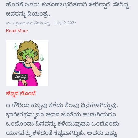
ಹೊರಗೆ ಜನರು ಕುತೂಹಲಭರಿತರಾಗಿ ಸೇರಿದ್ದಾರೆ. ಸೇರಿದ್ದ
ಜನರನ್ನು ನಿಯಂತ್ರ...
ಡಾ. ವಿಶ್ವನಾಥ ಎನ್ ನೇರಳಕಟ್ಟೆ
July 19, 2026
Read More
ಸಣ್ಣ ಕಥೆ
ಚಿನ್ನದ ಬೊಂಬೆ
೧ ಗೌರಿಯ ಹಬ್ಬವು ಕಳೆದು ಕೆಲವು ದಿನಗಳಾಗಿದ್ದುವು.
ಭಾಗೀರಥಮ್ಮನೂ ಅವಳ ಜೊತೆಯ ಹುಡುಗಿಯರೂ
ಒಂದೊಂದು ದಿನವನ್ನು ಕಳೆಯುವುದೂ ಒಂದೊಂದು
ಯುಗವನ್ನು ಕಳೆದಂತೆ ಕಷ್ಟವಾಗಿದ್ದಿತು. ಅವರು ಎಷ್ಟು