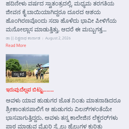
ಹದಿನೇಳು ವರ್ಷದ ಸ್ವಾತಂತ್ರದಲ್ಲಿ, ಮಧ್ಯಮ ತರಗತಿಯ
ಜೀವನ ಕೈ ಬಾಯಿಯಾಗಿದ್ದರೂ ದೂರದ ಆಶಯ
ಹೊಂಗಿರಣವೊಂದು ಸದಾ ಹೊಳೆದು ಭಾವೀ ಪೀಳಿಗೆಯ
ಮನೋಲ್ಲಾಸ ಮಾಡುತ್ತಿತ್ತು. ಆದರೆ ಈ ಮಬ್ಬುಗತ್ತ...
ಡಾ || ವಿಶ್ವನಾಥ ಕಾರ್ನಾಡ
August 2, 2026
Read More
ಸಣ್ಣ ಕಥೆ
ಇರುವುದೆಲ್ಲವ ಬಿಟ್ಟು………
ಅವಳು ಯಾವ ಹುಡುಗರ ಜೊತ ನಿಂತು ಮಾತನಾಡಿದರೂ
ಶ್ರೀಕಾಂತನಪಾಲಿಗೆ ಆ ಹುಡುಗರು ವಿಲನ್‌ಗಳಂತೆಯೇ
ಭಾಸವಾಗುತ್ತಿದ್ದರು. ಅವಳು ತನ್ನ ಕಾಲೇಜಿನ ಲೆಕ್ಚರರ್‌ಗಳು
ಪಾಠ ಮಾಡುವ ವೈಖರಿ ಸ್ಟೈಲು ಹೈಲುಗಳ ಕುರಿತು