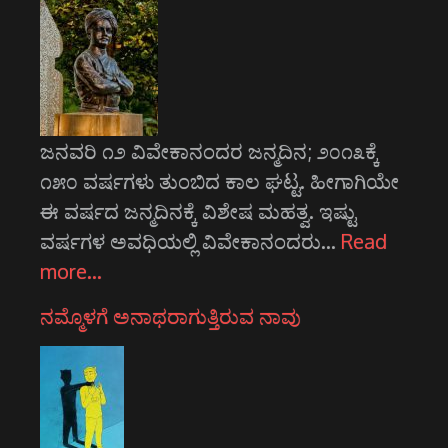
ಜನವರಿ ೧೨ ವಿವೇಕಾನಂದರ ಜನ್ಮದಿನ; ೨೦೧೩ಕ್ಕೆ
೧೫೦ ವರ್ಷಗಳು ತುಂಬಿದ ಕಾಲ ಘಟ್ಟ. ಹೀಗಾಗಿಯೇ
ಈ ವರ್ಷದ ಜನ್ಮದಿನಕ್ಕೆ ವಿಶೇಷ ಮಹತ್ವ. ಇಷ್ಟು
ವರ್ಷಗಳ ಅವಧಿಯಲ್ಲಿ ವಿವೇಕಾನಂದರು…
Read
more…
ನಮ್ಮೊಳಗೆ ಅನಾಥರಾಗುತ್ತಿರುವ ನಾವು