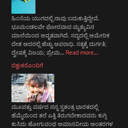
ಹಿಂಸೆಯ ಯುಗದಲ್ಲಿ ನಾವು ಬದುಕುತ್ತಿದ್ದೇವೆ.
ಭೂಮಂಡಲವೇ ಘೋರವಾದ ಮೃತ್ಯುವಿನ
ಮಾಲೆಯಿಂದ ಆವೃತವಾಗಿದೆ. ಸದ್ಯದಲ್ಲಿ ಅಮೇರಿಕ
ದೇಶ ಅದರಲ್ಲಿ ಹೆಚ್ಚು ಅಪರಾಧಿ. ಸತ್ಯಕ್ಕೆ ದುರ್ಗತಿ;
ದ್ವೇಷಕ್ಕೆ ವಿಜಯ; ಪ್ರೇಮ…
Read more…
ಬಿಕ್ಷುಕರೊಂದಿಗೆ
ಮೂವತ್ತು ವರ್ಷದ ನನ್ನ ಸ್ವತಂತ್ರ ಭಾರತದಲ್ಲಿ
ಹೆಮ್ಮೆಯಿಂದ ತಲೆ ಎತ್ತಿ ತಿರುಗಬೇಕಾದವನು ಕುಗ್ಗಿ
ಕುಸಿದು ಹೋಗುವಂಥ ಅಮಾನವೀಯ ಅಂತರಗಳ