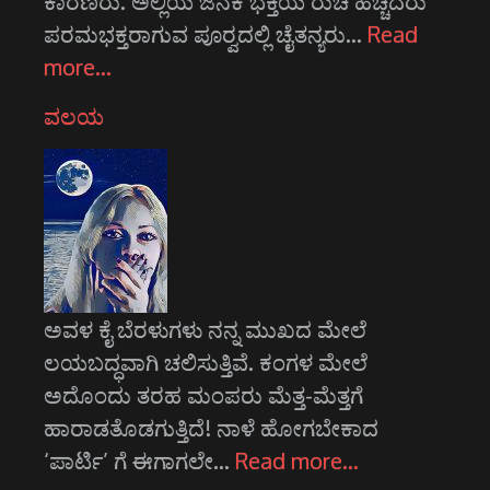
ಕಾರಣರು. ಅಲ್ಲಿಯ ಜನಕೆ ಭಕ್ತಿಯ ರುಚಿ ಹಚ್ಚಿದರು
ಪರಮಭಕ್ತರಾಗುವ ಪೂರ್‍ವದಲ್ಲಿ ಚೈತನ್ಯರು…
Read
more…
ವಲಯ
ಅವಳ ಕೈ ಬೆರಳುಗಳು ನನ್ನ ಮುಖದ ಮೇಲೆ
ಲಯಬದ್ಧವಾಗಿ ಚಲಿಸುತ್ತಿವೆ. ಕಂಗಳ ಮೇಲೆ
ಅದೊಂದು ತರಹ ಮಂಪರು ಮೆತ್ತ-ಮೆತ್ತಗೆ
ಹಾರಾಡತೊಡಗುತ್ತಿದೆ! ನಾಳೆ ಹೋಗಬೇಕಾದ
‘ಪಾರ್ಟಿ’ ಗೆ ಈಗಾಗಲೇ…
Read more…