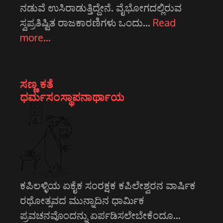
ನಡುವೆ ಉಸಿರಾಡುತ್ತಿದ್ದೇನೆ. ವೈಭೋಗದಲ್ಲಿರುವ
ಸ್ವಪ್ರತಿಷ್ಟಿತ ರಾಜಕಾರಣಿಗಳು ಒಂದು…
Read
more…
ಸಣ್ಣ ಕತೆ
ಧರ್ಮಸಂಸ್ಥಾಪನಾರ್ಥಾಯ
ಕಪಿಲಳ್ಳಿಯ ಏಕೈಕ ಸಂರಕ್ಷಕ ಕಪಿಲೇಶ್ವರನ ವಾರ್ಷಿಕ
ರಥೋತ್ಸವದ ಮುನ್ನಾದಿನ ಧಾರ್ಮಿಕ
ಪ್ರವಚನವೊಂದನ್ನು ಏರ್ಪಡಿಸಲೇಬೇಕೆಂದೂ…