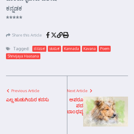
ಕನ್ನಡಕ
*****
Share this Article
Tagged:
ರಸಪಾಕ
ಚುಟುಕ
Kannada
Kavana
Poem
Shrivijaya Haasana
Previous Article
Next Article
ಎಲ್ಲ ಹುಡುಗಿಯರ ಕನಸು
ಅಪರೂ
ಪದ
ಬಾಂಧವ್ಯ