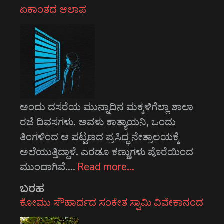
ಏಕಾಂತದ ಆಲಾಪ
ಅಂದು ದಸರೆಯ ಮುನ್ನಾದಿನ ಮಕ್ಕಳಿಗೆಲ್ಲಾ ಶಾಲಾ
ರಜೆ ದಿವಸಗಳು. ಅವಳು ಕಾತ್ಯಾಯನಿ, ಒಂದು
ತಿಂಗಳಿಂದ ಆ ಪಟ್ಟಣದ ಪ್ರಸಿದ್ಧ ನೇತ್ರಾಲಯಕ್ಕೆ
ಅಲೆಯುತ್ತಿದ್ದಾಳೆ. ಎರಡೂ ಕಣ್ಣುಗಳು ಪೊರೆಯಿಂದ
ಮುಂದಾಗಿವೆ.…
Read more…
ಬರಹ
ಕೋಮು ಸೌಹಾರ್ದದ ಸಂಕೇತ ಸ್ವಾಮಿ ವಿವೇಕಾನಂದ