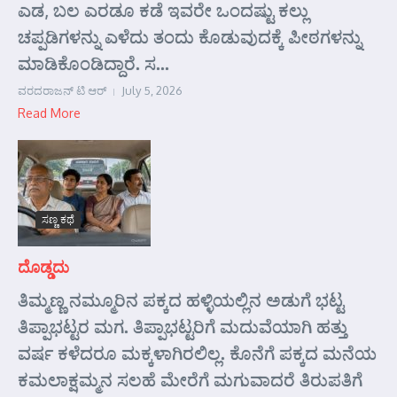
ಎಡ, ಬಲ ಎರಡೂ ಕಡೆ ಇವರೇ ಒಂದಷ್ಟು ಕಲ್ಲು
ಚಪ್ಪಡಿಗಳನ್ನು ಎಳೆದು ತಂದು ಕೊಡುವುದಕ್ಕೆ ಪೀಠಗಳನ್ನು
ಮಾಡಿಕೊಂಡಿದ್ದಾರೆ. ಸ...
ವರದರಾಜನ್ ಟಿ ಆರ್
July 5, 2026
Read More
ಸಣ್ಣ ಕಥೆ
ದೊಡ್ಡದು
ತಿಮ್ಮಣ್ಣ ನಮ್ಮೂರಿನ ಪಕ್ಕದ ಹಳ್ಳಿಯಲ್ಲಿನ ಅಡುಗೆ ಭಟ್ಟ
ತಿಪ್ಪಾಭಟ್ಟರ ಮಗ. ತಿಪ್ಪಾಭಟ್ಟರಿಗೆ ಮದುವೆಯಾಗಿ ಹತ್ತು
ವರ್ಷ ಕಳೆದರೂ ಮಕ್ಕಳಾಗಿರಲಿಲ್ಲ. ಕೊನೆಗೆ ಪಕ್ಕದ ಮನೆಯ
ಕಮಲಾಕ್ಷಮ್ಮನ ಸಲಹೆ ಮೇರೆಗೆ ಮಗುವಾದರೆ ತಿರುಪತಿಗೆ