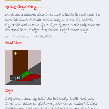
ಇರುವುದೆಲ್ಲವ ಬಿಟ್ಟು………
ಅವಳು ಯಾವ ಹುಡುಗರ ಜೊತ ನಿಂತು ಮಾತನಾಡಿದರೂ ಶ್ರೀಕಾಂತನಪಾಲಿಗೆ ಆ
ಹುಡುಗರು ವಿಲನ್‌ಗಳಂತೆಯೇ ಭಾಸವಾಗುತ್ತಿದ್ದರು. ಅವಳು ತನ್ನ ಕಾಲೇಜಿನ
ಲೆಕ್ಚರರ್‌ಗಳು ಪಾಠ ಮಾಡುವ ವೈಖರಿ ಸ್ಟೈಲು ಹೈಲುಗಳ ಕುರಿತು ಬಣ್ಣಿಸುವಾಗಲೂ
ಕೇಳಲಾಗದೆ ಶ್ರೀಯ ಹೊಟ್ಟೆಯಲೆಲ್ಲಾ ತಳಮಳ. ಅಷ್ಟೇಕೆ ಅವಳು ತನ್ನ ತ...
ಡಾ || ಬಿ ಎಲ್ ವೇಣು
July 26, 2026
Read More
ಸಣ್ಣ ಕಥೆ
ವಿಕೃತ
ಬೆಳಿಗ್ಗೆ ಏಳರ ಸಮಯ ಮೈಸೂರಿನ ರೋಹಿಣಿ ಲಾಡ್ಜ್‌ನ ಕೊಠಡಿ ಸಂಖ್ಯೆ ೧೦೩.
ಪೋಲೀಸರು, ಪತ್ರಕರ್ತರು, ಫೊಟೋ ಗ್ರಾಫರ್‌ಗಳಿಂದ ತುಂಬಿಹೋಗಿದೆ. ಬೆಳ್ಳಂ
ಬೆಳಿಗ್ಗೆಯೇ ಯುವತಿಯೊಬ್ಬಳ ಕೊಲೆ ನಡೆದುಹೋಗಿದೆ. ಲಾಡ್ಜ್‌ನ ಹೊರಗೆ ಜನರು