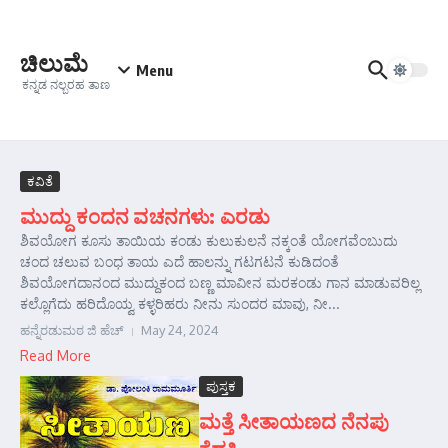
Skip to content
ಚಿಲುಮೆ
Menu
ಕನ್ನಡ ನಲ್ಬರಹ ತಾಣ
ಕವಿತೆ
ಮುದ್ದು ಕಂದನ ವಚನಗಳು: ಎರಡು
ಶಿವಯೋಗ ಕೂಸು ತಾಯಿಯ ಕಂಡು ಕುಲುಕುಲನೆ ನಕ್ಕಂತೆ ಯೋಗವೆಂಬುದು
ಚಂದ ಚಲುವ ಬಂಧ ತಾಯ ಎದೆ ಹಾಲನ್ನು ಗಟಗಟನೆ ಕುಡಿದಂತೆ
ಶಿವಯೋಗದಾನಂದ ಮುದ್ದುಕಂದ ಬಣ್ಣ ಮಾವೀನ ಮರಕಂಡು ಗಾನ ಮಾಡುವರಿಲ್ಲ
ಕಲ್ಲೊಗೆದು ಹರಿದೊಯ್ವ ಕಳ್ಳರಿಹರು ನೀನು ಸುಂದರ ಮಾವು, ನೀ...
ಹನ್ನೆರಡುಮಠ ಜಿ ಹೆಚ್
May 24, 2024
Read More
ಪುಸ್ತಕ
ಮತ್ತೆ ಸೀತಾಯಣದ ನೆನಪು