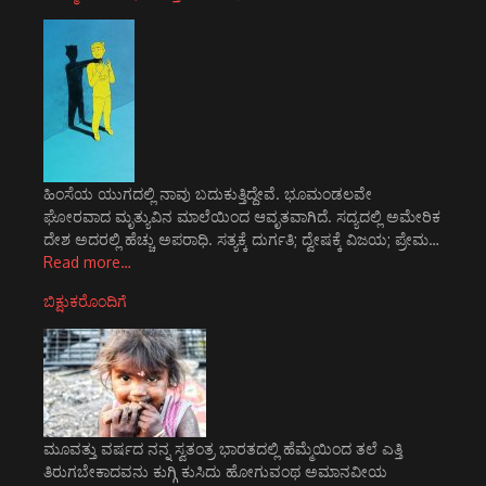
ಹಿಂಸೆಯ ಯುಗದಲ್ಲಿ ನಾವು ಬದುಕುತ್ತಿದ್ದೇವೆ. ಭೂಮಂಡಲವೇ
ಘೋರವಾದ ಮೃತ್ಯುವಿನ ಮಾಲೆಯಿಂದ ಆವೃತವಾಗಿದೆ. ಸದ್ಯದಲ್ಲಿ ಅಮೇರಿಕ
ದೇಶ ಅದರಲ್ಲಿ ಹೆಚ್ಚು ಅಪರಾಧಿ. ಸತ್ಯಕ್ಕೆ ದುರ್ಗತಿ; ದ್ವೇಷಕ್ಕೆ ವಿಜಯ; ಪ್ರೇಮ…
Read more…
ಬಿಕ್ಷುಕರೊಂದಿಗೆ
ಮೂವತ್ತು ವರ್ಷದ ನನ್ನ ಸ್ವತಂತ್ರ ಭಾರತದಲ್ಲಿ ಹೆಮ್ಮೆಯಿಂದ ತಲೆ ಎತ್ತಿ
ತಿರುಗಬೇಕಾದವನು ಕುಗ್ಗಿ ಕುಸಿದು ಹೋಗುವಂಥ ಅಮಾನವೀಯ