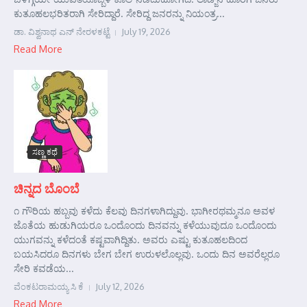
ಕುತೂಹಲಭರಿತರಾಗಿ ಸೇರಿದ್ದಾರೆ. ಸೇರಿದ್ದ ಜನರನ್ನು ನಿಯಂತ್ರ...
ಡಾ. ವಿಶ್ವನಾಥ ಎನ್ ನೇರಳಕಟ್ಟೆ
July 19, 2026
Read More
ಸಣ್ಣ ಕಥೆ
ಚಿನ್ನದ ಬೊಂಬೆ
೧ ಗೌರಿಯ ಹಬ್ಬವು ಕಳೆದು ಕೆಲವು ದಿನಗಳಾಗಿದ್ದುವು. ಭಾಗೀರಥಮ್ಮನೂ ಅವಳ
ಜೊತೆಯ ಹುಡುಗಿಯರೂ ಒಂದೊಂದು ದಿನವನ್ನು ಕಳೆಯುವುದೂ ಒಂದೊಂದು
ಯುಗವನ್ನು ಕಳೆದಂತೆ ಕಷ್ಟವಾಗಿದ್ದಿತು. ಅವರು ಎಷ್ಟು ಕುತೂಹಲದಿಂದ
ಬಯಸಿದರೂ ದಿನಗಳು ಬೇಗ ಬೇಗ ಉರುಳಲೊಲ್ಲವು. ಒಂದು ದಿನ ಅವರೆಲ್ಲರೂ
ಸೇರಿ ಕವಡೆಯ...
ವೆಂಕಟರಾಮಯ್ಯ ಸಿ ಕೆ
July 12, 2026
Read More