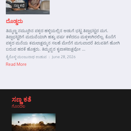
ಸಣ್ಣ ಕಥೆ
ದೊಡ್ಡದು
ತಿಮ್ಮಣ್ಣ ನಮ್ಮೂರಿನ ಪಕ್ಕದ ಹಳ್ಳಿಯಲ್ಲಿನ ಅಡುಗೆ ಭಟ್ಟ ತಿಪ್ಪಾಭಟ್ಟರ ಮಗ.
ತಿಪ್ಪಾಭಟ್ಟರಿಗೆ ಮದುವೆಯಾಗಿ ಹತ್ತು ವರ್ಷ ಕಳೆದರೂ ಮಕ್ಕಳಾಗಿರಲಿಲ್ಲ. ಕೊನೆಗೆ
ಪಕ್ಕದ ಮನೆಯ ಕಮಲಾಕ್ಷಮ್ಮನ ಸಲಹೆ ಮೇರೆಗೆ ಮಗುವಾದರೆ ತಿರುಪತಿಗೆ ಹೋಗಿ
ಬರುವ ಹರಕೆ ಹೊತ್ತರು. ತಿಮ್ಮಪ್ಪನ ಕೃಪಾಕಟಾಕ್ಷವೋ ...
ತೈರೊಳ್ಳಿ ಮಂಜುನಾಥ ಉಡುಪ
June 28, 2026
Read More
ಸಣ್ಣ ಕತೆ
ಗೊಂದಲ