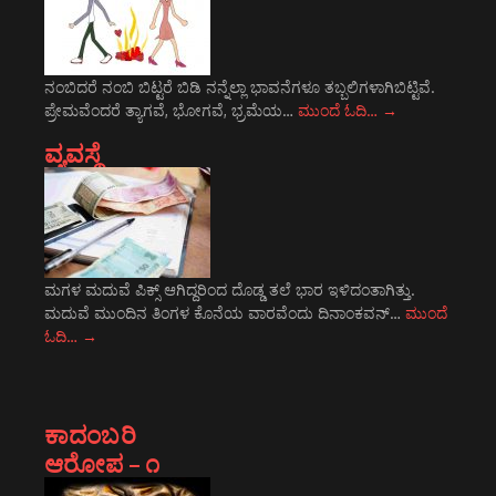
ನಂಬಿದರೆ ನಂಬಿ ಬಿಟ್ಟರೆ ಬಿಡಿ ನನ್ನೆಲ್ಲಾ ಭಾವನೆಗಳೂ ತಬ್ಬಲಿಗಳಾಗಿಬಿಟ್ಟಿವೆ.
ಪ್ರೇಮವೆಂದರೆ ತ್ಯಾಗವೆ, ಭೋಗವೆ, ಭ್ರಮೆಯ…
ಮುಂದೆ ಓದಿ…
→
ವ್ಯವಸ್ಥೆ
ಮಗಳ ಮದುವೆ ಪಿಕ್ಸ್ ಆಗಿದ್ದರಿಂದ ದೊಡ್ಡ ತಲೆ ಭಾರ ಇಳಿದಂತಾಗಿತ್ತು.
ಮದುವೆ ಮುಂದಿನ ತಿಂಗಳ ಕೊನೆಯ ವಾರವೆಂದು ದಿನಾಂಕವನ್…
ಮುಂದೆ
ಓದಿ…
→
ಕಾದಂಬರಿ
ಆರೋಪ – ೧