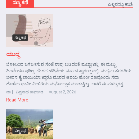
ಸಣ್ಣ ಕಥೆ
ಎಲ್ಲವನ್ನೂ ಕಾಣಿ
ಸಣ್ಣ ಕಥೆ
ಯುದ್ಧ
ಬೆಳಕಿನಿಂದ ಜಗಜಗಿಸುವ ಸಂಜೆ ರಾವು ಬಡಿದಂತೆ ಮಬ್ಬಾಗಿತ್ತು. ಈ ಮಬ್ಬು
ಹಿಂದೆಂದೂ ಇದಿಲ್ಲ. ದೇಶದ ಹದಿನೇಳು ವರ್ಷದ ಸ್ವಾತಂತ್ರದಲ್ಲಿ, ಮಧ್ಯಮ ತರಗತಿಯ
ಜೀವನ ಕೈ ಬಾಯಿಯಾಗಿದ್ದರೂ ದೂರದ ಆಶಯ ಹೊಂಗಿರಣವೊಂದು ಸದಾ
ಹೊಳೆದು ಭಾವೀ ಪೀಳಿಗೆಯ ಮನೋಲ್ಲಾಸ ಮಾಡುತ್ತಿತ್ತು. ಆದರೆ ಈ ಮಬ್ಬುಗತ್ತ...
ಡಾ || ವಿಶ್ವನಾಥ ಕಾರ್ನಾಡ
August 2, 2026
Read More
ಸಣ್ಣ ಕಥೆ