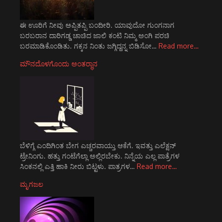
ಈ ಊರಿಗೆ ನೀವು ಅಪ್ಪಿತಪ್ಪಿ ಬಂದೀರಿ. ಯಾವುದೋ ಗುಂಗನಾಗ
ಬರಬರಾನ ದಾರಿಗಡ್ಡ ಚಾಚಿದ ಜಾಲಿ ಕಂಟಿ ನಿಮ್ಮ ಅಂಗಿ ಪರಚಿ
ಬರಮಾಡಿಕೊಂಡಿತು. ಗಕ್ಕನ ನಿಂತು ಜಗ್ಗಿದ್ದನ್ನ ಬಿಡಿಸೋ…
Read more…
ಮೌನದೊಳಗೊಂದು ಅಂತರ್‍ಧಾನ
ಬೆಳಿಗ್ಗೆ ಎಂದಿಗಿಂತ ಬೇಗ ಎಚ್ಚರವಾಯ್ತು ಆಕೆಗೆ. ಇವತ್ತು ಎಲೆಕ್ಷನ್
ಟ್ರೇನಿಂಗು. ಹತ್ತು ಗಂಟೆಗೆಲ್ಲಾ ಅಲ್ಲಿರಬೇಕು. ನಿನ್ನೆಯ ಎಲ್ಲ ಪಾತ್ರೆಗಳ
ಸಿಂಕನಲ್ಲಿ ಎತ್ತಿ ಹಾಕಿ ನೀರು ಬಿಟ್ಟಳು. ಪಾತ್ರಗಳ…
Read more…
ಮೃಗಜಲ