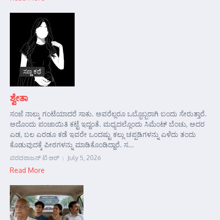
ಸಣ್ಣ ಕಥೆ
ಶ್ವೇತಾ
ಸಂಜೆ ನಾಲ್ಕು ಗಂಟೆಯಾದರೆ ಸಾಕು. ಅವರೆಲ್ಲರೂ ಒಬ್ಬೊಬ್ಬರಾಗಿ ಬಂದು ಸೇರುತ್ತಾರೆ.
ಅದೊಂದು ಪಂಚಾಯಿತಿ ಕಟ್ಟೆ ಇದ್ದಂತೆ. ಮಧ್ಯದಲ್ಲೊಂದು ಸಿಮೆಂಟ್ ಬೆಂಚು, ಅದರ
ಎಡ, ಬಲ ಎರಡೂ ಕಡೆ ಇವರೇ ಒಂದಷ್ಟು ಕಲ್ಲು ಚಪ್ಪಡಿಗಳನ್ನು ಎಳೆದು ತಂದು
ಕೊಡುವುದಕ್ಕೆ ಪೀಠಗಳನ್ನು ಮಾಡಿಕೊಂಡಿದ್ದಾರೆ. ಸ...
ವರದರಾಜನ್ ಟಿ ಆರ್
July 5, 2026
Read More