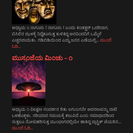
ಅಧ್ಯಾಯ ೧ ನಾಗೂರು ! ನಾಗೂರು ! ಎಂದು ಕಂಡಕ್ಟರ್ ಒದರಿದಾಗ,
ಬಿಸಿಲಿನ ಝಳಕ್ಕೆ ನಿದ್ದೆತೂಗುತ್ತ ಕುಳಿತಿದ್ದ ಅರವಿಂದನಿಗೆ ಒಮ್ಮೆಲೆ
ಎಚ್ಚರವಾಯಿತು. ಗಡಿಬಿಡಿಯಿಂದ ಎದ್ದು ಜನರ ಎಡೆಯಲ್ಲಿ…
ಮುಂದೆ
ಓದಿ…
ಮುಸ್ಸಂಜೆಯ ಮಿಂಚು – ೧
ಅಧ್ಯಾಯ ೧ ವಿಲಕ್ಷಣ ಸಂದರ್ಶನ ರಿತು ಲಗುಬಗನೇ ಆವರಣವನ್ನು ದಾಟಿ
ಒಳಹೊಕ್ಕಳು. ಸರಿಯಾದ ಸಮಯಕ್ಕೆ ತಲುಪಿದೆ ಎಂಬ ಸಮಾಧಾನದಿಂದ
ಸುತ್ತಲೂ ನೋಟಹರಿಸುತ್ತ ಮುಂಭಾಗದಲ್ಲಿಯೇ ಹಾಕಿದ್ದ ಪ್ಲಾಸ್ಟಿಕ್ ಚೆಯರಿನ…
ಮುಂದೆ ಓದಿ…