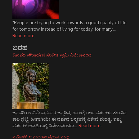
"People are trying to work towards a good quality of life
for tomorrow instead of living for today, for many…
Read more…
ಬರಹ
ಕೋಮು ಸೌಹಾರ್ದದ ಸಂಕೇತ ಸ್ವಾಮಿ ವಿವೇಕಾನಂದ
ಜನವರಿ ೧೨ ವಿವೇಕಾನಂದರ ಜನ್ಮದಿನ; ೨೦೧೩ಕ್ಕೆ ೧೫೦ ವರ್ಷಗಳು ತುಂಬಿದ
ಕಾಲ ಘಟ್ಟ. ಹೀಗಾಗಿಯೇ ಈ ವರ್ಷದ ಜನ್ಮದಿನಕ್ಕೆ ವಿಶೇಷ ಮಹತ್ವ. ಇಷ್ಟು
ವರ್ಷಗಳ ಅವಧಿಯಲ್ಲಿ ವಿವೇಕಾನಂದರು…
Read more…
ನಮ್ಮೊಳಗೆ ಅನಾಥರಾಗುತ್ತಿರುವ ನಾವು