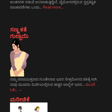
ಅಂತರಗಳ ನಡುವೆ ಉಸಿರಾಡುತ್ತಿದ್ದೇನೆ. ವೈಭೋಗದಲ್ಲಿರುವ ಸ್ವಪ್ರತಿಷ್ಟಿತ
ರಾಜಕಾರಣಿಗಳು ಒಂದು…
Read more…
ಸಣ್ಣ ಕತೆ
ಗುಲ್ಬಾಯಿ
ನಮ್ಮ ಪರಮಮಿತ್ರರಾದ ಗುಂಡೇರಾವ ಇವರ ನೇತ್ರರೋಗದ ಚಿಕಿತ್ಸೆ ಗಾಗಿ
ನಾವು ಮೂವರು ಮಿರ್ಜಿಯಲ್ಲಿರುವ ಡಾಕ್ಟರ ವಾಲ್ನೆಸ್ ಇವರ…
ಮುಂದೆ
ಓದಿ…
→
ಮರೀಚಿಕೆ