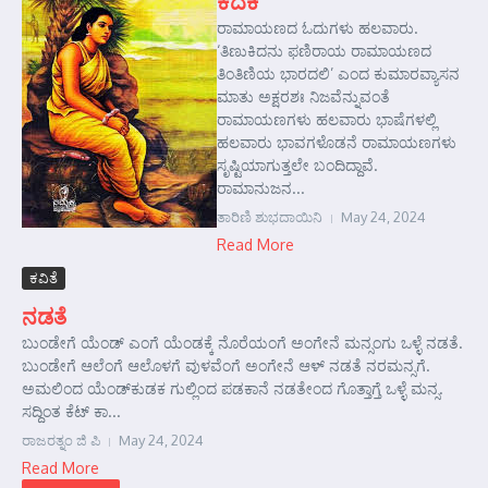
ಕೆದಕಿ
ರಾಮಾಯಣದ ಓದುಗಳು ಹಲವಾರು.
‘ತಿಣುಕಿದನು ಫಣಿರಾಯ ರಾಮಾಯಣದ
ತಿಂತಿಣಿಯ ಭಾರದಲಿ’ ಎಂದ ಕುಮಾರವ್ಯಾಸನ
ಮಾತು ಅಕ್ಷರಶಃ ನಿಜವೆನ್ನುವಂತೆ
ರಾಮಾಯಣಗಳು ಹಲವಾರು ಭಾಷೆಗಳಲ್ಲಿ
ಹಲವಾರು ಭಾವಗಳೊಡನೆ ರಾಮಾಯಣಗಳು
ಸೃಷ್ಟಿಯಾಗುತ್ತಲೇ ಬಂದಿದ್ದಾವೆ.
ರಾಮಾನುಜನ...
ತಾರಿಣಿ ಶುಭದಾಯಿನಿ
May 24, 2024
Read More
ಕವಿತೆ
ನಡತೆ
ಬುಂಡೇಗೆ ಯೆಂಡ್ ಎಂಗೆ ಯೆಂಡಕ್ಕೆ ನೊರೆಯಂಗೆ ಅಂಗೇನೆ ಮನ್ಸಂಗು ಒಳ್ಳೆ ನಡತೆ.
ಬುಂಡೇಗೆ ಆಲೆಂಗೆ ಆಲೊಳಗೆ ವುಳವೆಂಗೆ ಅಂಗೇನೆ ಆಳ್ ನಡತೆ ನರಮನ್ಸಗೆ.
ಅಮಲಿಂದ ಯೆಂಡ್‌ಕುಡಕ ಗುಲ್ಲಿಂದ ಪಡಕಾನೆ ನಡತೇಂದ ಗೊತ್ತಾಗ್ತೆ ಒಳ್ಳೆ ಮನ್ಸ.
ಸದ್ದಿಂತ ಕೆಟ್ ಕಾ...
ರಾಜರತ್ನಂ ಜಿ ಪಿ
May 24, 2024
Read More