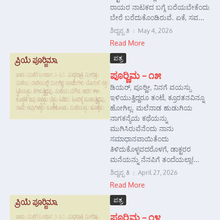
ರಾಯರ ನಾಟಕದ ಬಗ್ಗೆ ಬರೆಯಬೇಕೆಂದು
ಬೇರೆ ಬರೆದುಕೊಂಡಿರುವೆ. ಏಕೆ, ಸವ...
ಶಿದ್ದಪ್ಪ ತಿ
May 4, 2026
Read More
ಪತ್ರ
ಪೂರ‍್ಣಿಮ – ೧೫
ಡಿಯರ್, ಪೂರ‍‍್ಣೀ, ನಿನಗೆ ವಯಸ್ಸು
ಇಳಿಯುತ್ತಿದ್ದರೂ ತಂಟೆ, ಕ್ರೂರತನವಿನ್ನೂ
ಹೋಗಿಲ್ಲ. ಮಲೆನಾಡ ಹುಡುಗಿಯ
ನಾಗಕನ್ಯೆಯ ಕಥೆಯನ್ನು
ಮುಗಿಸಿರುವೆನೆಂದು ನಾನು
ಸಮಾಧಾನವಾಯಿತೆಂದು
ತಿಳಿದುಕೊಳ್ಳವದರೊಳಗೆ, ಡಾಕ್ಟರರ
ಮನೆಯನ್ನು ನೆನಪಿಗೆ ತಂದೆಯಲ್ಲಾ!...
ಶಿದ್ದಪ್ಪ ತಿ
April 27, 2026
Read More
ಪತ್ರ
ಪೂರ‍್ಣಿಮ – ೧೪