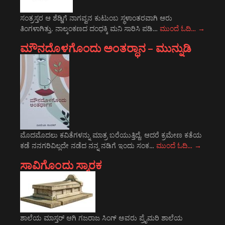
ಸಂತ್ರಸ್ತರ ಆ ಶೆಡ್ಡಿಗೆ ನಾಗವ್ವನ ಕುಟುಂಬ ಸ್ಥಳಾಂತರವಾಗಿ ಆರು
ತಿಂಗಳಾಗಿತ್ತು. ನಾಲ್ಕಂಕಣದ ದಂಧಕ್ಕಿ ಮನಿ ಸಾರಿಸಿ ಪಡಿ…
ಮುಂದೆ ಓದಿ…
→
ಮೌನದೊಳಗೊಂದು ಅಂತರ್‍ಧಾನ – ಮುನ್ನುಡಿ
ಮೊದಮೊದಲು ಕವಿತೆಗಳನ್ನು ಮಾತ್ರ ಬರೆಯುತ್ತಿದ್ದೆ. ಆದರೆ ಕ್ರಮೇಣ ಕತೆಯ
ಕಡೆ ನನಗರಿವಿಲ್ಲದೇ ನಡೆದ ನನ್ನ ನಡಿಗೆ ಇಂದು ಸಂಕ…
ಮುಂದೆ ಓದಿ…
→
ಸಾವಿಗೊಂದು ಸ್ಮಾರಕ
ಶಾಲೆಯ ಮಾಸ್ತರ್ ಆಗಿ ಗಜರಾಜ ಸಿಂಗ್ ಅವರು ಪ್ರೈಮರಿ ಶಾಲೆಯ