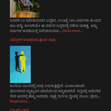
ಜನವರಿ ೧೨ ವಿವೇಕಾನಂದರ ಜನ್ಮದಿನ; ೨೦೧೩ಕ್ಕೆ ೧೫೦ ವರ್ಷಗಳು ತುಂಬಿದ
ಕಾಲ ಘಟ್ಟ. ಹೀಗಾಗಿಯೇ ಈ ವರ್ಷದ ಜನ್ಮದಿನಕ್ಕೆ ವಿಶೇಷ ಮಹತ್ವ. ಇಷ್ಟು
ವರ್ಷಗಳ ಅವಧಿಯಲ್ಲಿ ವಿವೇಕಾನಂದರು…
Read more…
ನಮ್ಮೊಳಗೆ ಅನಾಥರಾಗುತ್ತಿರುವ ನಾವು
ಹಿಂಸೆಯ ಯುಗದಲ್ಲಿ ನಾವು ಬದುಕುತ್ತಿದ್ದೇವೆ. ಭೂಮಂಡಲವೇ
ಘೋರವಾದ ಮೃತ್ಯುವಿನ ಮಾಲೆಯಿಂದ ಆವೃತವಾಗಿದೆ. ಸದ್ಯದಲ್ಲಿ ಅಮೇರಿಕ
ದೇಶ ಅದರಲ್ಲಿ ಹೆಚ್ಚು ಅಪರಾಧಿ. ಸತ್ಯಕ್ಕೆ ದುರ್ಗತಿ; ದ್ವೇಷಕ್ಕೆ ವಿಜಯ; ಪ್ರೇಮ…
Read more…
ಬಿಕ್ಷುಕರೊಂದಿಗೆ