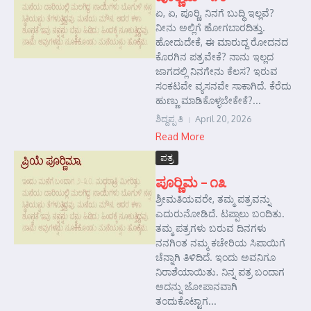
ಏ, ಏ, ಪೂರ‍್ಣಿ, ನಿನಗೆ ಬುದ್ಧಿ ಇಲ್ಲವೆ?
ನೀನು ಅಲ್ಲಿಗೆ ಹೋಗಬಾರದಿತ್ತು.
ಹೋದುದೇಕೆ, ಈ ಮಾರುದ್ದ ರೋದನದ
ಕೊರಗಿನ ಪತ್ರವೇಕೆ? ನಾನು ಇಲ್ಲದ
ಜಾಗದಲ್ಲಿ ನಿನಗೇನು ಕೆಲಸ? ಇರುವ
ಸಂಕಟವೇ ವ್ಯಸನವೇ ಸಾಕಾಗಿದೆ. ಕೆರೆದು
ಹುಣ್ಣು ಮಾಡಿಕೊಳ್ಳಬೇಕೇಕೆ?...
ಶಿದ್ದಪ್ಪ ತಿ
April 20, 2026
Read More
ಪತ್ರ
ಪೂರ‍್ಣಿಮ – ೧೩
ಶ್ರೀಮತಿಯವರೇ, ತಮ್ಮ ಪತ್ರವನ್ನು
ಎದುರುನೋಡಿದೆ. ಟಪ್ಪಾಲು ಬಂದಿತು.
ತಮ್ಮ ಪತ್ರಗಳು ಬರುವ ದಿನಗಳು
ನನಗಿಂತ ನಮ್ಮ ಕಚೇರಿಯ ಸಿಪಾಯಿಗೆ
ಚೆನ್ನಾಗಿ ತಿಳಿದಿದೆ. ಇಂದು ಅವನಿಗೂ
ನಿರಾಶೆಯಾಯಿತು. ನಿನ್ನ ಪತ್ರ ಬಂದಾಗ
ಅದನ್ನು ಜೋಪಾನವಾಗಿ
ತಂದುಕೊಟ್ಟಾಗ...