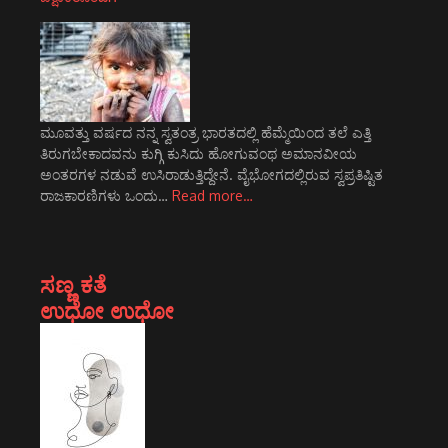
ಮೂವತ್ತು ವರ್ಷದ ನನ್ನ ಸ್ವತಂತ್ರ ಭಾರತದಲ್ಲಿ ಹೆಮ್ಮೆಯಿಂದ ತಲೆ ಎತ್ತಿ
ತಿರುಗಬೇಕಾದವನು ಕುಗ್ಗಿ ಕುಸಿದು ಹೋಗುವಂಥ ಅಮಾನವೀಯ
ಅಂತರಗಳ ನಡುವೆ ಉಸಿರಾಡುತ್ತಿದ್ದೇನೆ. ವೈಭೋಗದಲ್ಲಿರುವ ಸ್ವಪ್ರತಿಷ್ಟಿತ
ರಾಜಕಾರಣಿಗಳು ಒಂದು…
Read more…
ಸಣ್ಣ ಕತೆ
ಉಧೋ ಉಧೋ