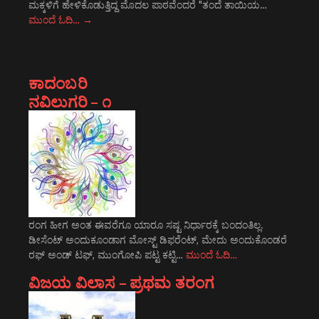
ಮಕ್ಕಳಿಗೆ ಹೇಳಿಕೊಡುತ್ತಿದ್ದ ಮೊದಲ ಪಾಠವೆಂದರೆ "ತಂದೆ ತಾಯಿಯ…
ಮುಂದೆ ಓದಿ…
→
ಕಾದಂಬರಿ
ನವಿಲುಗರಿ – ೧
ರಂಗ ಹೀಗ ಅಂತ ಈವರೆಗೂ ಯಾರೂ ಸಷ್ಟ ನಿರ್ಧಾರಕ್ಕೆ ಬಂದಂತಿಲ್ಲ.
ಡೀಸೆಂಟ್ ಅಂದುಕೂಂಡಾಗ ಮೋಸ್ಟ್‌ ಡಿಫರೆಂಟ್‌, ಮೇದು ಅಂದುಕೊಂಡರೆ
ರಫ್ ಅಂಡ್ ಟಫ್, ಮುಂಗೋಪಿ ಪಟ್ಟ ಕಟ್ಟಿ…
ಮುಂದೆ ಓದಿ…
ವಿಜಯ ವಿಲಾಸ – ಪ್ರಥಮ ತರಂಗ