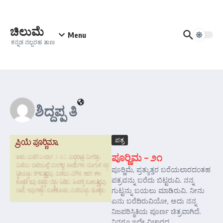
Skip to content
ಚಿಲುಮೆ
Menu
ಕನ್ನಡ ನಲ್ಬರಹ ತಾಣ
ಶಿದ್ದಪ್ಪ ತಿ
ಪತ್ರ
ಪೂರ‍್ಣಿಮ – ೨೧
ಪೂರ‍್ಣಿಮೆ, ಪ್ರತ್ಯುತ್ತರ ಬರೆಯಲಾರದಂತಹ
ಪತ್ರವನ್ನು ಬರೆದು ಬಿಟ್ಟರುವಿ. ನನ್ನ
ಗುಟ್ಟನ್ನು ಬಯಲು ಮಾಡಿರುವಿ. ನೀನು
ಏನು ಬರೆದಿರುವಿಯೋ, ಅದು ನನ್ನ
ನಿಜಪರಿಸ್ಥಿತಿಯ ಪೂರ್ಣ ಚಿತ್ರವಾಗಿದೆ.
ನಿನಗೂ ಇದೇ ವಿಚಾರದ