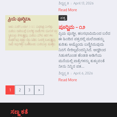
ಶಿದ್ದಪ್ಪ ತಿ
April 13, 2026
Read More
ಪತ್ರ
ಪೂರ‍್ಣಿಮ – ೧೨
ಪ್ರಿಯ ಪೂರ‍್ಣೀ, ಹಂಸಭಾವಿಯಿಂದ ಬರೆದ
ಈ ಹಿಂದಿನ ಪತ್ರದಲ್ಲಿ ಮಲೆನಾಡನ್ನು
ಕುರಿತು ಅಷ್ಟೊಂದು ಬಣ್ಣಿಸಿರುವುದು
ನಿನಗೆ ಸೇರಿಲ್ಲವೆಂದನ್ನಿಸಿದೆ. ಆದ್ದರಿಂದ
ಸಿಡುಕಗೊಂಡ ಹೆಂಡತಿ ಅಡಿಗೆಯ
ಮನೆಯಲ್ಲಿ ಪಾತ್ರೆಗಳನ್ನು ಕುಕ್ಕುವಂತೆ
ನೀನು ನಿನ್ನಿನ ಪತ...
ಶಿದ್ದಪ್ಪ ತಿ
April 6, 2026
Read More
1
2
3
ಸಣ್ಣ ಕತೆ