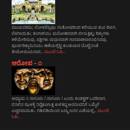
ವಿಜಯದಶಮಿ; ಲೋಕವೆಲ್ಲವೂ ಸಂತೋಷದಿಂದ ಕಲಿಯುವ ಶುಭ ದಿವಸ.
ಬೆಳಗಾಯಿತು; ತಂಗಾಳಿಯು ಮನೋಹರವಾಗಿ ಬೀಸುತ್ತಿತ್ತು; ದಿಕ್ಕುಗಳು
ಕಳೆಯೇರಿದುವು, ಪಕ್ಷಿಗಳು ಮಧುರವಾಗಿ ಗಾನವಾಡಲಾರಂಭಿಸಿದವು,
ಪೂರ್ವದಿಕ್ಕಾಮಿನಿಯು ಹಣೆಯಲ್ಲಿಟ್ಟ ಕುಂಕುಮದ ಬೊಟ್ಟಿನಂತೆ
ತೇಜೋಮಯನಾದ…
ಮುಂದೆ ಓದಿ…
ಆರೋಪ – ೧
ಅಧ್ಯಾಯ ೧ ನಾಗೂರು ! ನಾಗೂರು ! ಎಂದು ಕಂಡಕ್ಟರ್ ಒದರಿದಾಗ,
ಬಿಸಿಲಿನ ಝಳಕ್ಕೆ ನಿದ್ದೆತೂಗುತ್ತ ಕುಳಿತಿದ್ದ ಅರವಿಂದನಿಗೆ ಒಮ್ಮೆಲೆ
ಎಚ್ಚರವಾಯಿತು. ಗಡಿಬಿಡಿಯಿಂದ ಎದ್ದು ಜನರ ಎಡೆಯಲ್ಲಿ…
ಮುಂದೆ
ಓದಿ…