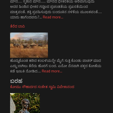
ಮೌನ.... ಸ್ಮಶಾನ ಮೌನ..... ಮೌನದ ಭೀಕರತೆಯ ಅರಿವಾಗುವುದು
ಅದರ ಹಿಂದಿನ ಭೀಕರ ಗದ್ದಲದ ಪ್ರಚಂಡತೆಯ ಪ್ರಖರತೆಯಿಂದ
ಮಾತ್ರವಂತೆ. ಶಕ್ತಿ ಪ್ರವಹಿಸುವುದು ಬಂದೂಕಿನ ನಳಿಕೆಯ ಮೂಲಕವಂತೆ....
ಯಾರು ಹಾಗೆಂದವರು?…
Read more…
ತೆರೆದ ಬಾವಿ
ಹೊದ್ದುಕೊಂಡ ಹರಿದ ಕಂಬಳಿಯನ್ನೇ ಮೈಗೆ ಸುತ್ತಿ ಕೊಂಡು ವಾಚರ್ ಮಾದ
ಎದ್ದು ಬಾಗಿಲು ತೆರೆದು ಹೊರಗೆ ಬಂದ. ಏನೋ ನೆನಪಾಗಿ ಪಕ್ಕದ ಕೋಣೆಯ
ಕಡೆ ಇಣುಕಿ ನೋಡಿದ.…
Read more…
ಬರಹ
ಕೋಮು ಸೌಹಾರ್ದದ ಸಂಕೇತ ಸ್ವಾಮಿ ವಿವೇಕಾನಂದ