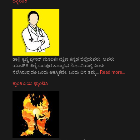
ಧನ್ವಂತರಿ
ಡಾ|| ಕೃಷ್ಣ ಪ್ರಸಾದ್ ಮೂಲತಃ ದಕ್ಷಿಣ ಕನ್ನಡ ಜಿಲ್ಲೆಯವರು. ಅವರು
ಯಾದಗಿರಿ ಜಿಲ್ಲೆ ಸುರಪುರ ತಾಲ್ಲೂಕಿನ ಕೆಂಭಾವಿಯಲ್ಲಿ ಬಂದು
ನೆಲೆಸಿರುವುದೂ ಒಂದು ಆಕಸ್ಮಿಕವೇ. ಒಂದು ದಿನ ತಮ್ಮ…
Read more…
ಕ್ರಾಂತಿ ಎಂಬ ಫ್ಯಾಂಟಿಸಿ