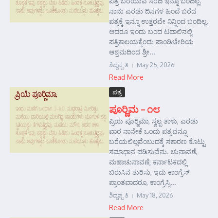
ಪತ್ರ ಬರೆಯುವ ಸರದಿ ಇನ್ನೂ ಬಂದಿಲ್ಲ.
ನಾನು ಎರಡು ದಿನಗಳ ಹಿಂದೆ ಬರೆದ
ಪತ್ರಕ್ಕೆ ಇನ್ನೂ ಉತ್ತರವೇ ನಿನ್ನಿಂದ ಬಂದಿಲ್ಲ.
ಆದರೂ ಇಂದು ಬಂದ ಟಪಾಲಿನಲ್ಲಿ
ಪತ್ರಿಕಾಲಯಕ್ಕೆಂದು ಪಾಂಡಿಚೇರಿಯ
ಆಶ್ರಮದಿಂದ ಶ್ರೀ...
ಶಿದ್ದಪ್ಪ ತಿ
May 25, 2026
Read More
ಪತ್ರ
ಪೂರ‍್ಣಿಮ – ೧೮
ಪ್ರಿಯ ಪೂರ‍್ಣಿಮಾ, ಸ್ವಲ್ಪ ತಾಳು, ಎರಡು
ವಾರ ನಾನೇಕೆ ಒಂದು ಪತ್ರವನ್ನೂ
ಬರೆಯಲಿಲ್ಲವೆಂಬುದಕ್ಕೆ ಸಕಾರಣ ಕೊಟ್ಟು
ಸಮಾಧಾನ ಪಡಿಸುವೆನು. ಚುನಾವಣೆ,
ಮಹಾಚುನಾವಣೆ; ಕರ್ನಾಟಕದಲ್ಲಿ
ಬಿರುಸಿನ ತುರಿಸು, ಇದು ಕಾಂಗ್ರೆಸ್
ಪ್ರಾಂತವಾದರೂ, ಕಾಂಗ್ರೆಸ್ಸಿ...
ಶಿದ್ದಪ್ಪ ತಿ
May 18, 2026
Read More