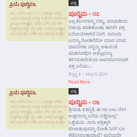
ಪತ್ರ
ಪೂರ‍್ಣಿಮ – ೧೭
ಎಲ್ಲ ಕೆಲಸಗಳನ್ನು ಬಿಟ್ಟು, ವಿರಾಮದಿಂದ
ಬಿಡುವು ಮಾಡಿಕೊಂಡು ಈಗಲೇ ಪತ್ರ
ಬರೆಯಬೇಕಾಗಿದೆ ನಿನಗೆ. ನಾನಿಂದು
ಏನನ್ನು ನೋಡಿದೆನೋ ಯಾವ ಯಾವ
ಭಾವನೆಗಳು ನನ್ನನ್ನು ಅಳುವಂತೆ
ಮಾಡಿಸಿದವೋ ಅವೆಲ್ಲವನ್ನೂ
ತಿಳಿಸಿಬಿಡಬೇಕೆಂದು ಅವಸರವಸರವಾಗಿ
ಪತ್ರ ಬರೆಯು...
ಶಿದ್ದಪ್ಪ ತಿ
May 11, 2026
Read More
ಪತ್ರ
ಪೂರ‍್ಣಿಮ – ೧೬
ಶ್ರೀಮತಿ, ಪತಿವೃತೆ, ಈ ಸಲ ಬಲು ಬೇಗ
ಉತ್ತರವನ್ನು ಬರೆದು ಬಿಟ್ಟೆಯಲ್ಲ?
ಒಳ್ಳೆಯದು. ನಾನು ಪತ್ರಕ್ಕಾಗಿ
ಪೇಚಾಡುವುದನ್ನು ನೋಡಿ ನಿನಗೆ ಬಲ
ಕೆಟ್ಟೆನಿಸಿರಬಹುದಲ್ಲವೆ? ಮರೆಯದೇ