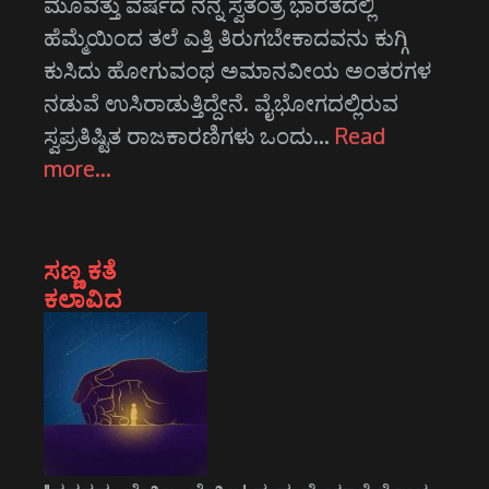
ಮೂವತ್ತು ವರ್ಷದ ನನ್ನ ಸ್ವತಂತ್ರ ಭಾರತದಲ್ಲಿ
ಹೆಮ್ಮೆಯಿಂದ ತಲೆ ಎತ್ತಿ ತಿರುಗಬೇಕಾದವನು ಕುಗ್ಗಿ
ಕುಸಿದು ಹೋಗುವಂಥ ಅಮಾನವೀಯ ಅಂತರಗಳ
ನಡುವೆ ಉಸಿರಾಡುತ್ತಿದ್ದೇನೆ. ವೈಭೋಗದಲ್ಲಿರುವ
ಸ್ವಪ್ರತಿಷ್ಟಿತ ರಾಜಕಾರಣಿಗಳು ಒಂದು…
Read
more…
ಸಣ್ಣ ಕತೆ
ಕಲಾವಿದ