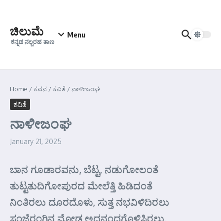
Skip to content
ಚಿಲುಮೆ
Menu
ಕನ್ನಡ ನಲ್ಬರಹ ತಾಣ
Home
/
ಕವನ
/
ಕವಿತೆ
/
ನಾಳೀಜಂಘ
ಕವಿತೆ
ನಾಳೀಜಂಘ
January 21, 2025
ಬಾನ ಗೂಡಾರವನು, ಬೆಟ್ಟ, ನಡುಗೋಲಂತೆ
ತುಟ್ಟತುದಿಗೋಪುರದ ಮೇಲೆತ್ತಿ ಹಿಡಿದಂತೆ
ನಿಂತಿರಲು ದೂರದೊಳು, ಸುತ್ತ ನಭವಿಳಿದಿರಲು
ಸಂಜೆರಂಗಿನ ಮೋಡ ಅದನಂದಗೊಳಿಸಿರಲು,