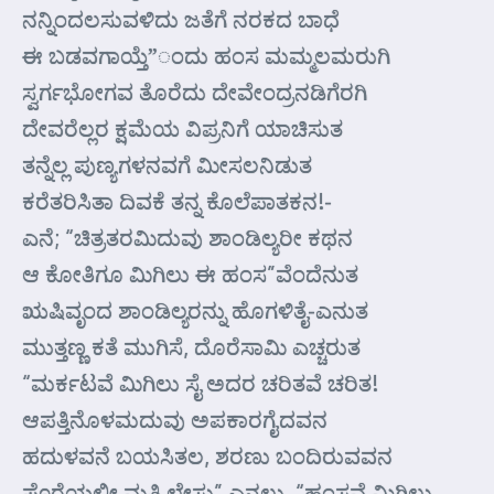
ನನ್ನಿಂದಲಸುವಳಿದು ಜತೆಗೆ ನರಕದ ಬಾಧೆ
ಈ ಬಡವಗಾಯ್ತೆ”ಂದು ಹಂಸ ಮಮ್ಮಲಮರುಗಿ
ಸ್ವರ್ಗಭೋಗವ ತೊರೆದು ದೇವೇಂದ್ರನಡಿಗೆರಗಿ
ದೇವರೆಲ್ಲರ ಕ್ಷಮೆಯ ವಿಪ್ರನಿಗೆ ಯಾಚಿಸುತ
ತನ್ನೆಲ್ಲ ಪುಣ್ಯಗಳನವಗೆ ಮೀಸಲನಿಡುತ
ಕರೆತರಿಸಿತಾ ದಿವಕೆ ತನ್ನ ಕೊಲೆಪಾತಕನ!-
ಎನೆ; “ಚಿತ್ರತರಮಿದುವು ಶಾಂಡಿಲ್ಯರೀ ಕಥನ
ಆ ಕೋತಿಗೂ ಮಿಗಿಲು ಈ ಹಂಸ”ವೆಂದೆನುತ
ಋಷಿವೃಂದ ಶಾಂಡಿಲ್ಯರನ್ನು ಹೊಗಳಿತೈ-ಎನುತ
ಮುತ್ತಣ್ಣ ಕತೆ ಮುಗಿಸೆ, ದೊರೆಸಾಮಿ ಎಚ್ಚರುತ
“ಮರ್ಕಟವೆ ಮಿಗಿಲು ಸೈ ಅದರ ಚರಿತವೆ ಚರಿತ!
ಆಪತ್ತಿನೊಳಮದುವು ಅಪಕಾರಗೈದವನ
ಹದುಳವನೆ ಬಯಸಿತಲ, ಶರಣು ಬಂದಿರುವವನ
ಪೊರೆಯಲೀ ಮತಿ ಲೇಸು” ಎನಲು, “ಹಂಸವೆ ಮಿಗಿಲು.