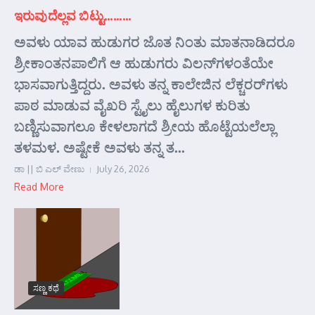
ಇರುವುದೆಲ್ಲವ ಬಿಟ್ಟು………
ಅವಳು ಯಾವ ಹುಡುಗರ ಜೊತ ನಿಂತು ಮಾತನಾಡಿದರೂ
ಶ್ರೀಕಾಂತನಪಾಲಿಗೆ ಆ ಹುಡುಗರು ವಿಲನ್‌ಗಳಂತೆಯೇ
ಭಾಸವಾಗುತ್ತಿದ್ದರು. ಅವಳು ತನ್ನ ಕಾಲೇಜಿನ ಲೆಕ್ಚರರ್‌ಗಳು
ಪಾಠ ಮಾಡುವ ವೈಖರಿ ಸ್ಟೈಲು ಹೈಲುಗಳ ಕುರಿತು
ಬಣ್ಣಿಸುವಾಗಲೂ ಕೇಳಲಾಗದೆ ಶ್ರೀಯ ಹೊಟ್ಟೆಯಲೆಲ್ಲಾ
ತಳಮಳ. ಅಷ್ಟೇಕೆ ಅವಳು ತನ್ನ ತ...
ಡಾ || ಬಿ ಎಲ್ ವೇಣು
July 26, 2026
Read More
ಸಣ್ಣ ಕಥೆ