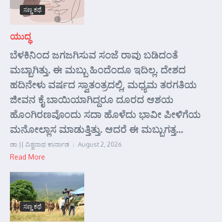
ಸಣ್ಣ ಕಥೆ
ಯುದ್ಧ
ಬೆಳಕಿನಿಂದ ಜಗಜಗಿಸುವ ಸಂಜೆ ರಾವು ಬಡಿದಂತೆ
ಮಬ್ಬಾಗಿತ್ತು. ಈ ಮಬ್ಬು ಹಿಂದೆಂದೂ ಇದಿಲ್ಲ. ದೇಶದ
ಹದಿನೇಳು ವರ್ಷದ ಸ್ವಾತಂತ್ರದಲ್ಲಿ, ಮಧ್ಯಮ ತರಗತಿಯ
ಜೀವನ ಕೈ ಬಾಯಿಯಾಗಿದ್ದರೂ ದೂರದ ಆಶಯ
ಹೊಂಗಿರಣವೊಂದು ಸದಾ ಹೊಳೆದು ಭಾವೀ ಪೀಳಿಗೆಯ
ಮನೋಲ್ಲಾಸ ಮಾಡುತ್ತಿತ್ತು. ಆದರೆ ಈ ಮಬ್ಬುಗತ್ತ...
ಡಾ || ವಿಶ್ವನಾಥ ಕಾರ್ನಾಡ
August 2, 2026
Read More
ಸಣ್ಣ ಕಥೆ