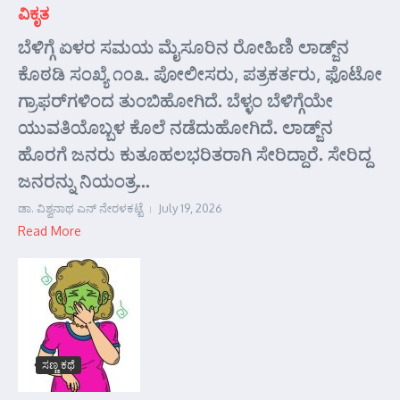
ವಿಕೃತ
ಬೆಳಿಗ್ಗೆ ಏಳರ ಸಮಯ ಮೈಸೂರಿನ ರೋಹಿಣಿ ಲಾಡ್ಜ್‌ನ
ಕೊಠಡಿ ಸಂಖ್ಯೆ ೧೦೩. ಪೋಲೀಸರು, ಪತ್ರಕರ್ತರು, ಫೊಟೋ
ಗ್ರಾಫರ್‌ಗಳಿಂದ ತುಂಬಿಹೋಗಿದೆ. ಬೆಳ್ಳಂ ಬೆಳಿಗ್ಗೆಯೇ
ಯುವತಿಯೊಬ್ಬಳ ಕೊಲೆ ನಡೆದುಹೋಗಿದೆ. ಲಾಡ್ಜ್‌ನ
ಹೊರಗೆ ಜನರು ಕುತೂಹಲಭರಿತರಾಗಿ ಸೇರಿದ್ದಾರೆ. ಸೇರಿದ್ದ
ಜನರನ್ನು ನಿಯಂತ್ರ...
ಡಾ. ವಿಶ್ವನಾಥ ಎನ್ ನೇರಳಕಟ್ಟೆ
July 19, 2026
Read More
ಸಣ್ಣ ಕಥೆ