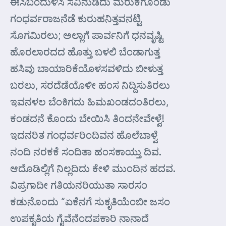
ಈಸಿಬಂದುಳಿಸಿ ಸವಿನುಡಿದು ಮರುಕಗೊಂಡು
ಗಂಧರ್ವರಾಜನೆಡೆ ಕುರುಹನಿತ್ತವನಟ್ಟಿ
ಸೊಗಮಿರಲು; ಅಲ್ಲಾಗೆ ಪಾರ್ವನಿಗೆ ಧನವೃಷ್ಟಿ
ಹೊರಲಾರದದ ಹೊತ್ತು ಬಳಲಿ ಬೆಂಡಾಗುತ್ತ
ಹಸಿವು ಬಾಯಾರಿಕೆಯೊಳಸವಳಿದು ಬೀಳುತ್ತ
ಬರಲು, ಸರದೆಡೆಯೊಳೀ ಹಂಸ ನಿದ್ದಿಸುತಿರಲು
ಇವನಳಲ ಬೆಂಕಿಗದು ಹಿಮಖಂಡದಂತಿರಲು,
ಕಂಡದನೆ ಕೊಂದು ಬೇಯಿಸಿ ತಿಂದನೇವೇಳ್ವೆ!
ಇದನರಿತ ಗಂಧರ್ವರಿಂದಿವನ ಹೊಲೆಬಾಳ್ವೆ
ನಂದಿ ನರಕಕೆ ಸಂದಿತಾ ಹಂಸಕಾಯ್ತು ದಿವ.
ಆದೊಡಿಲ್ಲಿಗೆ ನಿಲ್ಲದಿದು ಕೇಳಿ ಮುಂದಿನ ಹದವ.
ವಿಪ್ರಗಾದೀ ಗತಿಯನರಿಯುತಾ ಸಾರಸಂ
ಕಡುನೊಂದು “ಏಕೆನಗೆ ಸುಕೃತಿಯೆಂಬೀ ಜಸಂ
ಉಪಕೃತಿಯ ಗೈವೆನೆಂದಪಕಾರಿ ನಾನಾದೆ