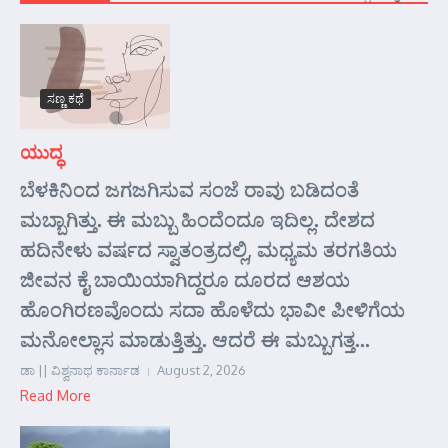
ಸಣ್ಣ ಕಥೆ
ಯುದ್ಧ
ಬೆಳಕಿನಿಂದ ಜಗಜಗಿಸುವ ಸಂಜೆ ರಾವು ಬಡಿದಂತೆ
ಮಬ್ಬಾಗಿತ್ತು. ಈ ಮಬ್ಬು ಹಿಂದೆಂದೂ ಇದಿಲ್ಲ. ದೇಶದ
ಹದಿನೇಳು ವರ್ಷದ ಸ್ವಾತಂತ್ರದಲ್ಲಿ, ಮಧ್ಯಮ ತರಗತಿಯ
ಜೀವನ ಕೈ ಬಾಯಿಯಾಗಿದ್ದರೂ ದೂರದ ಆಶಯ
ಹೊಂಗಿರಣವೊಂದು ಸದಾ ಹೊಳೆದು ಭಾವೀ ಪೀಳಿಗೆಯ
ಮನೋಲ್ಲಾಸ ಮಾಡುತ್ತಿತ್ತು. ಆದರೆ ಈ ಮಬ್ಬುಗತ್ತ...
ಡಾ || ವಿಶ್ವನಾಥ ಕಾರ್ನಾಡ
August 2, 2026
Read More