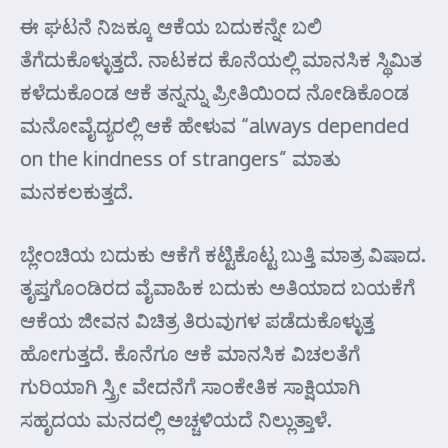
ಈ ಘಟನೆ ನಿಜಕ್ಕೂ ಆಕೆಯ ಬದುಕನ್ನೇ ಬಲಿ
ತೆಗೆದುಕೊಳ್ಳುತ್ತದೆ. ನಾಟಕದ ಕೊನೆಯಲ್ಲಿ ಮಾನಸಿಕ ಸ್ಥಿಮಿತ
ಕಳೆದುಕೊಂಡ ಆಕೆ ತನ್ನನ್ನು ಪ್ರೀತಿಯಿಂದ ನೋಡಿಕೊಂಡ
ಮನೋವೈದ್ಯರಲ್ಲಿ ಆಕೆ ಹೇಳುವ “always depended
on the kindness of strangers” ಮಾತು
ಮನಕಲಕುತ್ತದೆ.
ಬ್ಲೇಂಚಿಯ ಬದುಕು ಆಕೆಗೆ ಕಟ್ಟಿಕೊಟ್ಟ ಬುತ್ತಿ ಮಾತ್ರ ವಿಷಾದ.
ತೃಪ್ತಗೊಂಡಿರದ ವೈವಾಹಿಕ ಬದುಕು ಅತಿಯಾದ ಬಯಕೆಗೆ
ಆಕೆಯ ಜೀವನ ವಿಚಿತ್ರ ತಿರುವುಗಳ ಪಡೆದುಕೊಳ್ಳುತ್ತ
ಹೋಗುತ್ತದೆ. ಕೊನೆಗೂ ಆಕೆ ಮಾನಸಿಕ ವಿಚಲತೆಗೆ
ಗುರಿಯಾಗಿ ಸ್ತ್ರೀ ವೇದನೆಗೆ ಸಾಂಕೇತಿಕ ಸಾಕ್ಷಿಯಾಗಿ
ಸಹೃದಯ ಮನದಲ್ಲಿ ಅಚ್ಚಳಿಯದೆ ನಿಲ್ಲುತ್ತಾಳೆ.