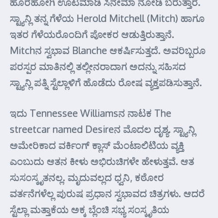
ಹೊರಹೋಗಿ ಊಟಮಾಡಿ ಸಿನೇಮಾ ನೋಡಿ ಬರುತ್ತಾರೆ.
ಸ್ಟ್ಯಾನ್ಲಿ ತನ್ನ ಗೆಳೆಯ Herold Mitchell (Mitch) ಹಾಗೂ
ಇತರ ಗೆಳೆಯರೊಂದಿಗೆ ಪೋಕರ ಆಡುತ್ತಿರುತ್ತಾನೆ.
Mitchನ ಸ್ವಭಾವ Blanche ಆಕರ್ಷಿಸುತ್ತದೆ. ಅವರಿಬ್ಬರೂ
ಪರಸ್ಪರ ಮಾತಿನಲ್ಲಿ ತಲ್ಲೀನರಾದಾಗ ಅದನ್ನು ಸಹಿಸದ
ಸ್ಟ್ಯಾನ್ಲಿ ಪತ್ನಿ ಸ್ಟೆಲ್ಲಾಳಿಗೆ ಹೊಡೆದು ರೋಷ ವ್ಯಕ್ತಪಡಿಸುತ್ತಾನೆ.
ಇದು Tennessee Williamsನ ನಾಟಕ The
streetcar named Desireನ ಮೊದಲ ದೃಶ್ಯ. ಸ್ಟ್ಯಾನ್ಲಿ
ಅಮೇರಿಕಾದ ವರ್ಕಿಂಗ್ ಕ್ಲಾಸ್ ಮೆಂಟಾಲಿಟಿಯ ವ್ಯಕ್ತಿ
ಎಂಬುದು ಆತನ ಕೀಳು ಅಭಿರುಚಿಗಳೇ ಹೇಳುತ್ತವೆ. ಆತ
ಸುಸಂಸ್ಕೃತನಲ್ಲ. ಮೃದುವಲ್ಲದ ಧ್ವನಿ, ಕಠೋರ
ವರ್ತನೆಗಳೆಲ್ಲ ಪುರುಷ ಪ್ರಧಾನ ಸ್ವಭಾವದ ಚಿತ್ರಗಳು. ಆದರೆ
ಸ್ಟೆಲ್ಲಾ ಮತ್ತಾಕೆಯ ಅಕ್ಕ ಬ್ಲೆಂಚಿ ಸಭ್ಯ ಸಂಸ್ಕೃತಿಯ