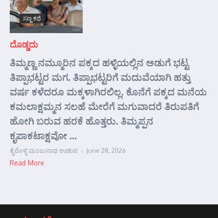
ಸಣ್ಣ ಕಥೆ
ದೊಡ್ಡದು
ತಿಮ್ಮಣ್ಣ ನಮ್ಮೂರಿನ ಪಕ್ಕದ ಹಳ್ಳಿಯಲ್ಲಿನ ಅಡುಗೆ ಭಟ್ಟ
ತಿಪ್ಪಾಭಟ್ಟರ ಮಗ. ತಿಪ್ಪಾಭಟ್ಟರಿಗೆ ಮದುವೆಯಾಗಿ ಹತ್ತು
ವರ್ಷ ಕಳೆದರೂ ಮಕ್ಕಳಾಗಿರಲಿಲ್ಲ. ಕೊನೆಗೆ ಪಕ್ಕದ ಮನೆಯ
ಕಮಲಾಕ್ಷಮ್ಮನ ಸಲಹೆ ಮೇರೆಗೆ ಮಗುವಾದರೆ ತಿರುಪತಿಗೆ
ಹೋಗಿ ಬರುವ ಹರಕೆ ಹೊತ್ತರು. ತಿಮ್ಮಪ್ಪನ
ಕೃಪಾಕಟಾಕ್ಷವೋ ...
ತೈರೊಳ್ಳಿ ಮಂಜುನಾಥ ಉಡುಪ
June 28, 2026
Read More