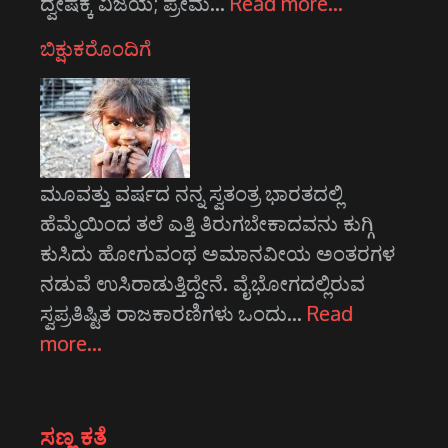
ದ್ವೇಷಕ್ಕೆ ವಿಜಯ; ಪ್ರೇಮ…
Read more…
ಬಿಕ್ಷುಕರೊಂದಿಗೆ
ಮೂವತ್ತು ವರ್ಷದ ನನ್ನ ಸ್ವತಂತ್ರ ಭಾರತದಲ್ಲಿ
ಹೆಮ್ಮೆಯಿಂದ ತಲೆ ಎತ್ತಿ ತಿರುಗಬೇಕಾದವನು ಕುಗ್ಗಿ
ಕುಸಿದು ಹೋಗುವಂಥ ಅಮಾನವೀಯ ಅಂತರಗಳ
ನಡುವೆ ಉಸಿರಾಡುತ್ತಿದ್ದೇನೆ. ವೈಭೋಗದಲ್ಲಿರುವ
ಸ್ವಪ್ರತಿಷ್ಟಿತ ರಾಜಕಾರಣಿಗಳು ಒಂದು…
Read
more…
ಸಣ್ಣ ಕತೆ