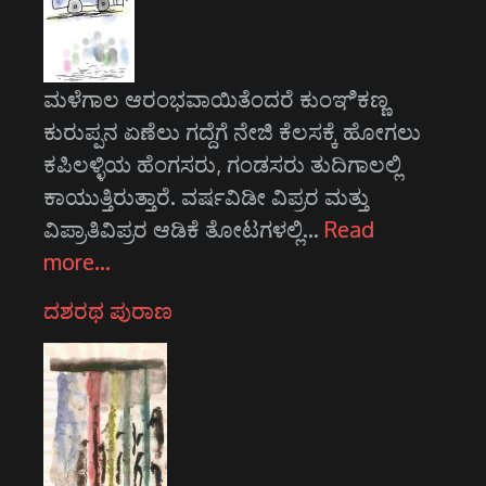
ಮಳೆಗಾಲ ಆರಂಭವಾಯಿತೆಂದರೆ ಕುಂಞಿಕಣ್ಣ
ಕುರುಪ್ಪನ ಏಣೆಲು ಗದ್ದೆಗೆ ನೇಜಿ ಕೆಲಸಕ್ಕೆ ಹೋಗಲು
ಕಪಿಲಳ್ಳಿಯ ಹೆಂಗಸರು, ಗಂಡಸರು ತುದಿಗಾಲಲ್ಲಿ
ಕಾಯುತ್ತಿರುತ್ತಾರೆ. ವರ್ಷವಿಡೀ ವಿಪ್ರರ ಮತ್ತು
ವಿಪ್ರಾತಿವಿಪ್ರರ ಆಡಿಕೆ ತೋಟಗಳಲ್ಲಿ…
Read
more…
ದಶರಥ ಪುರಾಣ