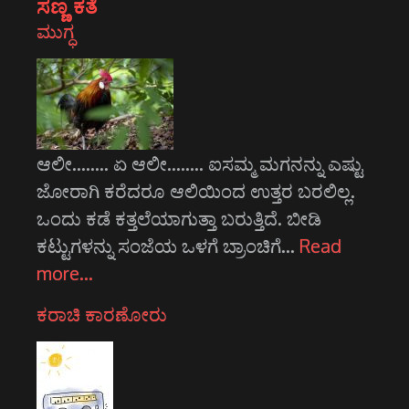
ಸಣ್ಣ ಕತೆ
ಮುಗ್ಧ
ಆಲೀ........ ಏ ಆಲೀ........ ಐಸಮ್ಮ ಮಗನನ್ನು ಎಷ್ಟು
ಜೋರಾಗಿ ಕರೆದರೂ ಆಲಿಯಿಂದ ಉತ್ತರ ಬರಲಿಲ್ಲ.
ಒಂದು ಕಡೆ ಕತ್ತಲೆಯಾಗುತ್ತಾ ಬರುತ್ತಿದೆ. ಬೀಡಿ
ಕಟ್ಟುಗಳನ್ನು ಸಂಜೆಯ ಒಳಗೆ ಬ್ರಾಂಚಿಗೆ…
Read
more…
ಕರಾಚಿ ಕಾರಣೋರು