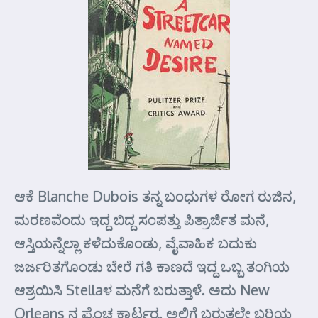
ಆಕೆ Blanche Dubois ತನ್ನ ಬಂಧುಗಳ ರೋಗ ರುಜಿನ,
ಮರಣವೆಂದು ಇದ್ದ ಬಿದ್ದ ಸಂಪತ್ತು ಪಿತ್ರಾರ್ಜಿತ ಮನೆ,
ಆಸ್ತಿಯನ್ನೆಲ್ಲಾ ಕಳೆದುಕೊಂಡು, ವೈವಾಹಿಕ ಬದುಕು
ಜರ್ಜರಿತಗೊಂಡು ಬೇರೆ ಗತಿ ಕಾಣದೆ ಇದ್ದ ಒಬ್ಬ ತಂಗಿಯ
ಆಶ್ರಯಿಸಿ Stellaಳ ಮನೆಗೆ ಬರುತ್ತಾಳೆ. ಅದು New
Orleans ನ ಪ್ರೆಂಚ ಕ್ವಾರ್ಟರ್‍ಸ. ಅಲ್ಲಿಗೆ ಬರುತ್ತಲೇ ಬರಿಯ