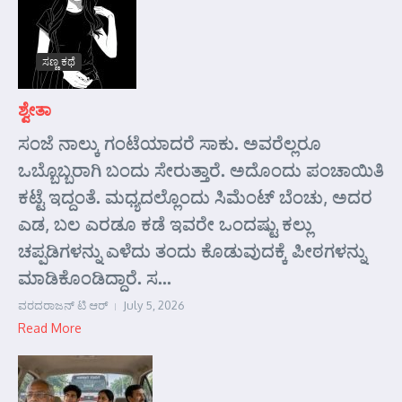
ಸಣ್ಣ ಕಥೆ
ಶ್ವೇತಾ
ಸಂಜೆ ನಾಲ್ಕು ಗಂಟೆಯಾದರೆ ಸಾಕು. ಅವರೆಲ್ಲರೂ
ಒಬ್ಬೊಬ್ಬರಾಗಿ ಬಂದು ಸೇರುತ್ತಾರೆ. ಅದೊಂದು ಪಂಚಾಯಿತಿ
ಕಟ್ಟೆ ಇದ್ದಂತೆ. ಮಧ್ಯದಲ್ಲೊಂದು ಸಿಮೆಂಟ್ ಬೆಂಚು, ಅದರ
ಎಡ, ಬಲ ಎರಡೂ ಕಡೆ ಇವರೇ ಒಂದಷ್ಟು ಕಲ್ಲು
ಚಪ್ಪಡಿಗಳನ್ನು ಎಳೆದು ತಂದು ಕೊಡುವುದಕ್ಕೆ ಪೀಠಗಳನ್ನು
ಮಾಡಿಕೊಂಡಿದ್ದಾರೆ. ಸ...
ವರದರಾಜನ್ ಟಿ ಆರ್
July 5, 2026
Read More