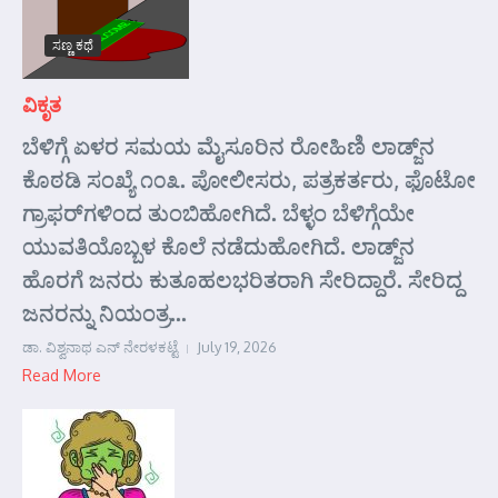
ಸಣ್ಣ ಕಥೆ
ವಿಕೃತ
ಬೆಳಿಗ್ಗೆ ಏಳರ ಸಮಯ ಮೈಸೂರಿನ ರೋಹಿಣಿ ಲಾಡ್ಜ್‌ನ
ಕೊಠಡಿ ಸಂಖ್ಯೆ ೧೦೩. ಪೋಲೀಸರು, ಪತ್ರಕರ್ತರು, ಫೊಟೋ
ಗ್ರಾಫರ್‌ಗಳಿಂದ ತುಂಬಿಹೋಗಿದೆ. ಬೆಳ್ಳಂ ಬೆಳಿಗ್ಗೆಯೇ
ಯುವತಿಯೊಬ್ಬಳ ಕೊಲೆ ನಡೆದುಹೋಗಿದೆ. ಲಾಡ್ಜ್‌ನ
ಹೊರಗೆ ಜನರು ಕುತೂಹಲಭರಿತರಾಗಿ ಸೇರಿದ್ದಾರೆ. ಸೇರಿದ್ದ
ಜನರನ್ನು ನಿಯಂತ್ರ...
ಡಾ. ವಿಶ್ವನಾಥ ಎನ್ ನೇರಳಕಟ್ಟೆ
July 19, 2026
Read More