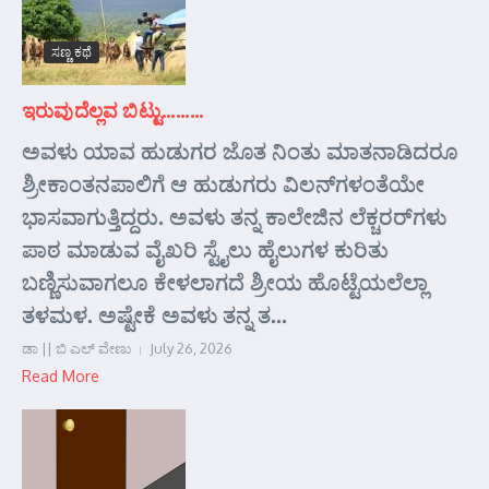
ಸಣ್ಣ ಕಥೆ
ಇರುವುದೆಲ್ಲವ ಬಿಟ್ಟು………
ಅವಳು ಯಾವ ಹುಡುಗರ ಜೊತ ನಿಂತು ಮಾತನಾಡಿದರೂ
ಶ್ರೀಕಾಂತನಪಾಲಿಗೆ ಆ ಹುಡುಗರು ವಿಲನ್‌ಗಳಂತೆಯೇ
ಭಾಸವಾಗುತ್ತಿದ್ದರು. ಅವಳು ತನ್ನ ಕಾಲೇಜಿನ ಲೆಕ್ಚರರ್‌ಗಳು
ಪಾಠ ಮಾಡುವ ವೈಖರಿ ಸ್ಟೈಲು ಹೈಲುಗಳ ಕುರಿತು
ಬಣ್ಣಿಸುವಾಗಲೂ ಕೇಳಲಾಗದೆ ಶ್ರೀಯ ಹೊಟ್ಟೆಯಲೆಲ್ಲಾ
ತಳಮಳ. ಅಷ್ಟೇಕೆ ಅವಳು ತನ್ನ ತ...
ಡಾ || ಬಿ ಎಲ್ ವೇಣು
July 26, 2026
Read More