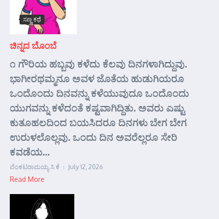
ಸಣ್ಣ ಕಥೆ
ಚಿನ್ನದ ಬೊಂಬೆ
೧ ಗೌರಿಯ ಹಬ್ಬವು ಕಳೆದು ಕೆಲವು ದಿನಗಳಾಗಿದ್ದುವು.
ಭಾಗೀರಥಮ್ಮನೂ ಅವಳ ಜೊತೆಯ ಹುಡುಗಿಯರೂ
ಒಂದೊಂದು ದಿನವನ್ನು ಕಳೆಯುವುದೂ ಒಂದೊಂದು
ಯುಗವನ್ನು ಕಳೆದಂತೆ ಕಷ್ಟವಾಗಿದ್ದಿತು. ಅವರು ಎಷ್ಟು
ಕುತೂಹಲದಿಂದ ಬಯಸಿದರೂ ದಿನಗಳು ಬೇಗ ಬೇಗ
ಉರುಳಲೊಲ್ಲವು. ಒಂದು ದಿನ ಅವರೆಲ್ಲರೂ ಸೇರಿ
ಕವಡೆಯ...
ವೆಂಕಟರಾಮಯ್ಯ ಸಿ ಕೆ
July 12, 2026
Read More