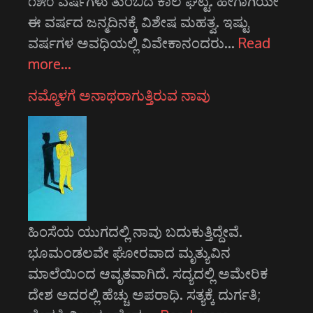
೧೫೦ ವರ್ಷಗಳು ತುಂಬಿದ ಕಾಲ ಘಟ್ಟ. ಹೀಗಾಗಿಯೇ
ಈ ವರ್ಷದ ಜನ್ಮದಿನಕ್ಕೆ ವಿಶೇಷ ಮಹತ್ವ. ಇಷ್ಟು
ವರ್ಷಗಳ ಅವಧಿಯಲ್ಲಿ ವಿವೇಕಾನಂದರು…
Read
more…
ನಮ್ಮೊಳಗೆ ಅನಾಥರಾಗುತ್ತಿರುವ ನಾವು
ಹಿಂಸೆಯ ಯುಗದಲ್ಲಿ ನಾವು ಬದುಕುತ್ತಿದ್ದೇವೆ.
ಭೂಮಂಡಲವೇ ಘೋರವಾದ ಮೃತ್ಯುವಿನ
ಮಾಲೆಯಿಂದ ಆವೃತವಾಗಿದೆ. ಸದ್ಯದಲ್ಲಿ ಅಮೇರಿಕ
ದೇಶ ಅದರಲ್ಲಿ ಹೆಚ್ಚು ಅಪರಾಧಿ. ಸತ್ಯಕ್ಕೆ ದುರ್ಗತಿ;