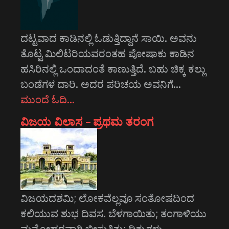
ದಟ್ಟವಾದ ಕಾಡಿನಲ್ಲಿ ಓಡುತ್ತಿದ್ದಾನೆ ಸಾಯಿ. ಅವನು
ತೊಟ್ಟ ಮಿಲಿಟರಿಯವರಂತಹ ಪೋಷಾಕು ಕಾಡಿನ
ಹಸಿರಿನಲ್ಲಿ ಒಂದಾದಂತೆ ಕಾಣುತ್ತಿದೆ. ಬಹು ಚಿಕ್ಕ ಕಲ್ಲು
ಬಂಡೆಗಳ ದಾರಿ. ಅದರ ಪರಿಚಯ ಅವನಿಗೆ…
ಮುಂದೆ ಓದಿ…
ವಿಜಯ ವಿಲಾಸ – ಪ್ರಥಮ ತರಂಗ
ವಿಜಯದಶಮಿ; ಲೋಕವೆಲ್ಲವೂ ಸಂತೋಷದಿಂದ
ಕಲಿಯುವ ಶುಭ ದಿವಸ. ಬೆಳಗಾಯಿತು; ತಂಗಾಳಿಯು
ಮನೋಹರವಾಗಿ ಬೀಸುತ್ತಿತ್ತು; ದಿಕ್ಕುಗಳು