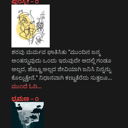
ಪುಂಸ್ತ್ರೀ – ೧
ಶರವು ಮರ್ಮವ ಘಾತಿಸಿತು "ಮುಂದಿನ ಜನ್ಮ
ಅಂತನ್ನುವುದು ಒಂದು ಇರುವುದೇ ಆದಲ್ಲಿ ಗಂಡೂ
ಅಲ್ಲದ, ಹೆಣ್ಣೂ ಅಲ್ಲದ ಜೀವಿಯಾಗಿ ಜನಿಸಿ ನಿನ್ನನ್ನು
ಕೊಲ್ಲುತ್ತೇನೆ." ನಿಧಾನವಾಗಿ ಕಣ್ಣುತೆರೆದು ಸುತ್ತಲೂ…
ಮುಂದೆ ಓದಿ…
ಭ್ರಮಣ – ೧