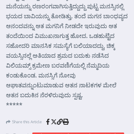
ಮನೆಯನ್ನು ರಣರಂಗವಾಗಿಸುತ್ತಿದ್ದುದ್ದು ಪುಟ್ಟ ಮನಸ್ಸಿನಲ್ಲಿ
ಭಯದ ಬಾವಿಯನ್ನು ತೋಡಿತ್ತು. ತಂದೆ ಮಗನ ಬಾಂಧವ್ಯದ
ಆನಂದವನ್ನು ಆತ ಮಗನಿಗೆ ನೀಡದೇ ಇರುವುದು ಆತ
ತಂದೆಯಿಂದ ವಿಮುಖನಾಗುತ್ತ ಹೋದ. ಒಡಹುಟ್ಟಿದ
ಸಹೋದರಿ ಮಾನಸಿಕ ಸಮಸ್ಯೆಗೆ ಬಲಿಯಾದದ್ದು, ಚಿಕ್ಕ
ವಯಸ್ಸಿನಲ್ಲೆ ಅತಿಯಾದ ಶ್ರಮದ ಬದುಕು ನಡೆಸಿದ
ವಿಲಿಯಮ್ಸ್ ಕ್ರಮೇಣ ಬರವಣಿಗೆಯಲ್ಲಿ ನೆಮ್ಮದಿಯ
ಕಂಡುಕೊಂಡ. ಮನಸ್ಸಿಗೆ ನೋವು
ಆಘಾತವನ್ನುಂಟುಮಾಡುವ ಆತನ ನಾಟಕಗಳ ಮೇಲೆ
ಆತನ ಬದುಕಿನ ನೆರಳಿರುವುದು ಸ್ಪಷ್ಟ.
*****
Share this Article