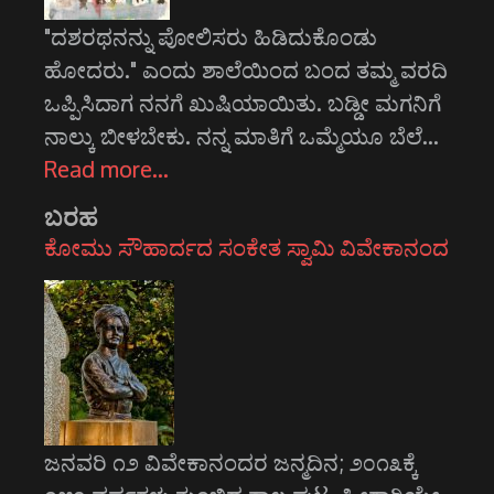
"ದಶರಥನನ್ನು ಪೋಲಿಸರು ಹಿಡಿದುಕೊಂಡು
ಹೋದರು." ಎಂದು ಶಾಲೆಯಿಂದ ಬಂದ ತಮ್ಮ ವರದಿ
ಒಪ್ಪಿಸಿದಾಗ ನನಗೆ ಖುಷಿಯಾಯಿತು. ಬಡ್ಡೀ ಮಗನಿಗೆ
ನಾಲ್ಕು ಬೀಳಬೇಕು. ನನ್ನ ಮಾತಿಗೆ ಒಮ್ಮೆಯೂ ಬೆಲೆ…
Read more…
ಬರಹ
ಕೋಮು ಸೌಹಾರ್ದದ ಸಂಕೇತ ಸ್ವಾಮಿ ವಿವೇಕಾನಂದ
ಜನವರಿ ೧೨ ವಿವೇಕಾನಂದರ ಜನ್ಮದಿನ; ೨೦೧೩ಕ್ಕೆ