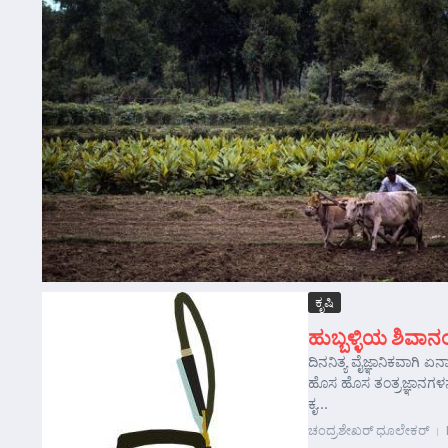
ಕೃಷಿ
ಹುಬ್ಬಳ್ಳಿಯ ಶಿವ
ದಿನನಿತ್ಯ ವೈಜ್ಞಾನಿಕವಾಗಿ ಏ
ಹೊಸ ಹೊಸ ತಂತ್ರಜ್ಞಾನಗಳನ
ಕೃ...
ಚಂದ್ರಶೇಖರ್‍ ಧೂಲೇಕರ್‍