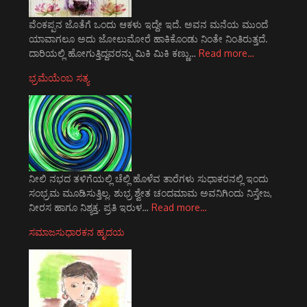
ವೆಂಕಪ್ಪನ ಜೊತೆಗೆ ಒಂದು ಆಕಳು ಇದ್ದೇ ಇದೆ. ಅವನ ಮನೆಯ ಮುಂದೆ
ಯಾವಾಗಲೂ ಅದು ಜೋಲುಮೋರೆ ಹಾಕಿಕೊಂಡು ನಿಂತೇ ನಿಂತಿರುತ್ತದೆ.
ದಾರಿಯಲ್ಲಿ ಹೋಗುತ್ತಿದ್ದವರನ್ನು ಮಿಕಿ ಮಿಕಿ ಕಣ್ಣು…
Read more…
ಭ್ರಮೆಯೆಂಬ ಸತ್ಯ
ನೀಲಿ ನಭದ ತಳಿಗೆಯಲ್ಲಿ ಚೆಲ್ಲಿ ಹೊಳೆವ ತಾರೆಗಳು ಸುಧಾಕರನಲ್ಲಿ ಇಂದು
ಸಂಭ್ರಮ ಮೂಡಿಸುತ್ತಿಲ್ಲ. ಶುಭ್ರ ಶ್ವೇತ ಚಂದಮಾಮ ಅವನಿಗಿಂದು ನಿಸ್ತೇಜ,
ನೀರಸ ಹಾಗೂ ನಿಶ್ಯಕ್ತ. ಪ್ರತಿ ಇರುಳ…
Read more…
ಸಮಾಜಸುಧಾರಕನ ಹೃದಯ