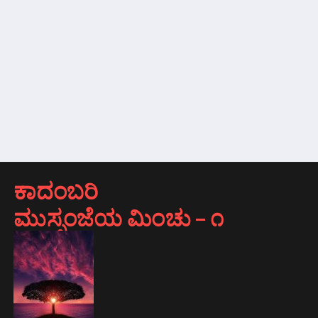
ಕಾದಂಬರಿ
ಮುಸ್ಸಂಜೆಯ ಮಿಂಚು – ೧