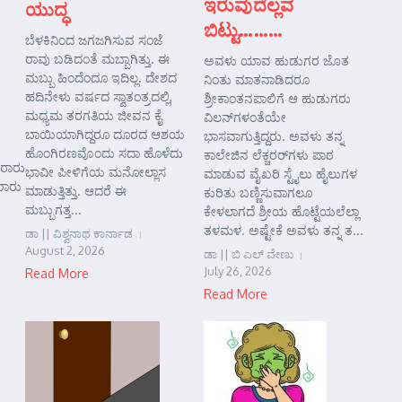
ಇರುವುದೆಲ್ಲವ
ಯುದ್ಧ
ಬಿಟ್ಟು………
ಬೆಳಕಿನಿಂದ ಜಗಜಗಿಸುವ ಸಂಜೆ
ರಾವು ಬಡಿದಂತೆ ಮಬ್ಬಾಗಿತ್ತು. ಈ
ಅವಳು ಯಾವ ಹುಡುಗರ ಜೊತ
ಮಬ್ಬು ಹಿಂದೆಂದೂ ಇದಿಲ್ಲ. ದೇಶದ
ನಿಂತು ಮಾತನಾಡಿದರೂ
ಹದಿನೇಳು ವರ್ಷದ ಸ್ವಾತಂತ್ರದಲ್ಲಿ,
ಶ್ರೀಕಾಂತನಪಾಲಿಗೆ ಆ ಹುಡುಗರು
ಮಧ್ಯಮ ತರಗತಿಯ ಜೀವನ ಕೈ
ವಿಲನ್‌ಗಳಂತೆಯೇ
ಬಾಯಿಯಾಗಿದ್ದರೂ ದೂರದ ಆಶಯ
ಭಾಸವಾಗುತ್ತಿದ್ದರು. ಅವಳು ತನ್ನ
ಹೊಂಗಿರಣವೊಂದು ಸದಾ ಹೊಳೆದು
ಕಾಲೇಜಿನ ಲೆಕ್ಚರರ್‌ಗಳು ಪಾಠ
ೂರಾರು
ಭಾವೀ ಪೀಳಿಗೆಯ ಮನೋಲ್ಲಾಸ
ಮಾಡುವ ವೈಖರಿ ಸ್ಟೈಲು ಹೈಲುಗಳ
ರಾರು
ಮಾಡುತ್ತಿತ್ತು. ಆದರೆ ಈ
ಕುರಿತು ಬಣ್ಣಿಸುವಾಗಲೂ
ಮಬ್ಬುಗತ್ತ...
ಕೇಳಲಾಗದೆ ಶ್ರೀಯ ಹೊಟ್ಟೆಯಲೆಲ್ಲಾ
ತಳಮಳ. ಅಷ್ಟೇಕೆ ಅವಳು ತನ್ನ ತ...
ಡಾ || ವಿಶ್ವನಾಥ ಕಾರ್ನಾಡ
August 2, 2026
ಡಾ || ಬಿ ಎಲ್ ವೇಣು
July 26, 2026
Read More
Read More