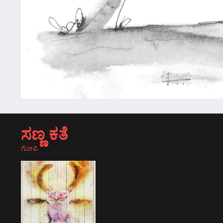
ಸಣ್ಣ ಕತೆ
ಗೋಪಿ