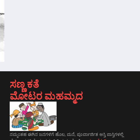
ಸಣ್ಣ ಕತೆ
ಮೋಟರ ಮಹಮ್ಮದ
ನಮ್ಮಂತಹ ಈಗಿನ ಜನಗಳಿಗೆ ಹೊಲ, ಮನೆ, ಪೂರ್ವಾರ್ಜಿತ ಆಸ್ತಿ ಪಾಸ್ತಿಗಳಲ್ಲಿ