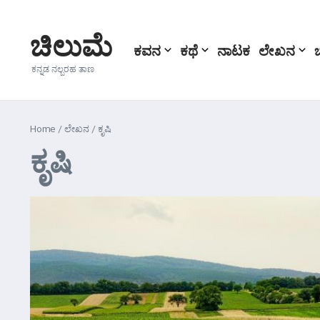
Skip to content
ಚಿಲುಮೆ
ಕವನ
ಕಥೆ
ನಾಟಕ
ಲೇಖನ
ಕನ್ನಡ ನಲ್ಬರಹ ತಾಣ
Home
/
ಲೇಖನ
/
ಕೃಷಿ
ಕೃಷಿ