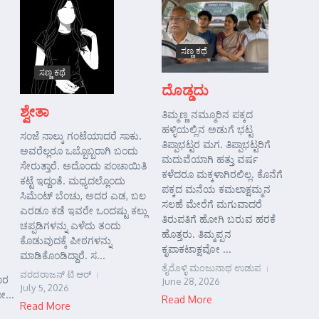
ಸಣ್ಣ ಕಥೆ
ಸಣ್ಣ ಕಥೆ
ದೊಡ್ಡದು
ಶ್ವೇತಾ
ತಿಮ್ಮಣ್ಣ ನಮ್ಮೂರಿನ ಪಕ್ಕದ
ಹಳ್ಳಿಯಲ್ಲಿನ ಅಡುಗೆ ಭಟ್ಟ
ಸಂಜೆ ನಾಲ್ಕು ಗಂಟೆಯಾದರೆ ಸಾಕು.
ತಿಪ್ಪಾಭಟ್ಟರ ಮಗ. ತಿಪ್ಪಾಭಟ್ಟರಿಗೆ
ಅವರೆಲ್ಲರೂ ಒಬ್ಬೊಬ್ಬರಾಗಿ ಬಂದು
ಮದುವೆಯಾಗಿ ಹತ್ತು ವರ್ಷ
ಸೇರುತ್ತಾರೆ. ಅದೊಂದು ಪಂಚಾಯಿತಿ
ಕಳೆದರೂ ಮಕ್ಕಳಾಗಿರಲಿಲ್ಲ. ಕೊನೆಗೆ
ಕಟ್ಟೆ ಇದ್ದಂತೆ. ಮಧ್ಯದಲ್ಲೊಂದು
ಪಕ್ಕದ ಮನೆಯ ಕಮಲಾಕ್ಷಮ್ಮನ
ಸಿಮೆಂಟ್ ಬೆಂಚು, ಅದರ ಎಡ, ಬಲ
ಸಲಹೆ ಮೇರೆಗೆ ಮಗುವಾದರೆ
ಎರಡೂ ಕಡೆ ಇವರೇ ಒಂದಷ್ಟು ಕಲ್ಲು
ತಿರುಪತಿಗೆ ಹೋಗಿ ಬರುವ ಹರಕೆ
ಚಪ್ಪಡಿಗಳನ್ನು ಎಳೆದು ತಂದು
ಹೊತ್ತರು. ತಿಮ್ಮಪ್ಪನ
ಕೊಡುವುದಕ್ಕೆ ಪೀಠಗಳನ್ನು
ಕೃಪಾಕಟಾಕ್ಷವೋ ...
ಮಾಡಿಕೊಂಡಿದ್ದಾರೆ. ಸ...
ತೈರೊಳ್ಳಿ ಮಂಜುನಾಥ ಉಡುಪ
ವರದರಾಜನ್ ಟಿ ಆರ್
ಾರ
June 28, 2026
July 5, 2026
ೋ...
Read More
Read More