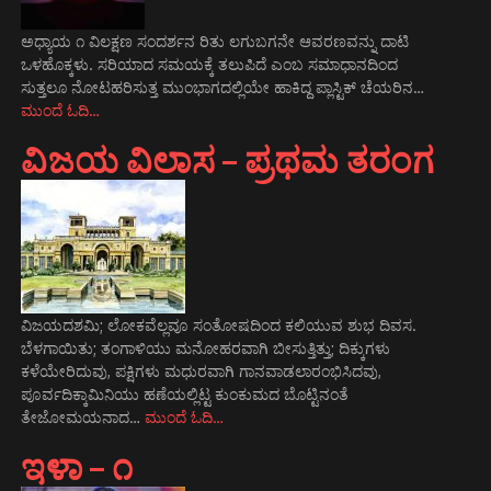
ಅಧ್ಯಾಯ ೧ ವಿಲಕ್ಷಣ ಸಂದರ್ಶನ ರಿತು ಲಗುಬಗನೇ ಆವರಣವನ್ನು ದಾಟಿ
ಒಳಹೊಕ್ಕಳು. ಸರಿಯಾದ ಸಮಯಕ್ಕೆ ತಲುಪಿದೆ ಎಂಬ ಸಮಾಧಾನದಿಂದ
ಸುತ್ತಲೂ ನೋಟಹರಿಸುತ್ತ ಮುಂಭಾಗದಲ್ಲಿಯೇ ಹಾಕಿದ್ದ ಪ್ಲಾಸ್ಟಿಕ್ ಚೆಯರಿನ…
ಮುಂದೆ ಓದಿ…
ವಿಜಯ ವಿಲಾಸ – ಪ್ರಥಮ ತರಂಗ
ವಿಜಯದಶಮಿ; ಲೋಕವೆಲ್ಲವೂ ಸಂತೋಷದಿಂದ ಕಲಿಯುವ ಶುಭ ದಿವಸ.
ಬೆಳಗಾಯಿತು; ತಂಗಾಳಿಯು ಮನೋಹರವಾಗಿ ಬೀಸುತ್ತಿತ್ತು; ದಿಕ್ಕುಗಳು
ಕಳೆಯೇರಿದುವು, ಪಕ್ಷಿಗಳು ಮಧುರವಾಗಿ ಗಾನವಾಡಲಾರಂಭಿಸಿದವು,
ಪೂರ್ವದಿಕ್ಕಾಮಿನಿಯು ಹಣೆಯಲ್ಲಿಟ್ಟ ಕುಂಕುಮದ ಬೊಟ್ಟಿನಂತೆ
ತೇಜೋಮಯನಾದ…
ಮುಂದೆ ಓದಿ…
ಇಳಾ – ೧