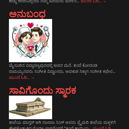
ಹೆಚ್ಚು ಆದರವಿಲ್ಲೆಂದು ನಮ್ಮ ಹಿರಿಯರು ಮೇಲಿಂ…
ಮುಂದೆ ಓದಿ…
→
ಅನುಬಂಧ
ಮೈಸೂರಿನ ವಿದ್ಯಾರಣ್ಯಪುರದಲ್ಲಿ ಅವರ ಮನೆ. ತಂದೆ ಕೋದಂಡ
ರಾಮಯ್ಯನವರು ಸಂಗೀತ ವಿದ್ವಾಂಸರು, ಅವಕಾಶ ಸಿಕ್ಕಾಗ ಸಂಗೀತ ಕಛೇರ…
ಮುಂದೆ ಓದಿ…
→
ಸಾವಿಗೊಂದು ಸ್ಮಾರಕ
ಶಾಲೆಯ ಮಾಸ್ತರ್ ಆಗಿ ಗಜರಾಜ ಸಿಂಗ್ ಅವರು ಪ್ರೈಮರಿ ಶಾಲೆಯ ಮಕ್ಕಳಿಗೆ
ಹೇಳಿಕೊಡುತ್ತಿದ್ದ ಮೊದಲ ಪಾಠವೆಂದರೆ "ತಂದೆ ತಾಯಿಯ…
ಮುಂದೆ ಓದಿ…
→