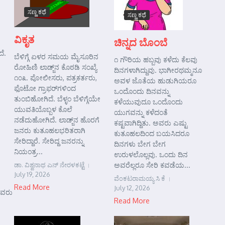
ಸಣ್ಣ ಕಥೆ
ಸಣ್ಣ ಕಥೆ
ವಿಕೃತ
ಚಿನ್ನದ ಬೊಂಬೆ
ೆ.
ಬೆಳಿಗ್ಗೆ ಏಳರ ಸಮಯ ಮೈಸೂರಿನ
೧ ಗೌರಿಯ ಹಬ್ಬವು ಕಳೆದು ಕೆಲವು
ರೋಹಿಣಿ ಲಾಡ್ಜ್‌ನ ಕೊಠಡಿ ಸಂಖ್ಯೆ
ದಿನಗಳಾಗಿದ್ದುವು. ಭಾಗೀರಥಮ್ಮನೂ
೧೦೩. ಪೋಲೀಸರು, ಪತ್ರಕರ್ತರು,
ಅವಳ ಜೊತೆಯ ಹುಡುಗಿಯರೂ
ಫೊಟೋ ಗ್ರಾಫರ್‌ಗಳಿಂದ
ಒಂದೊಂದು ದಿನವನ್ನು
ತುಂಬಿಹೋಗಿದೆ. ಬೆಳ್ಳಂ ಬೆಳಿಗ್ಗೆಯೇ
ಕಳೆಯುವುದೂ ಒಂದೊಂದು
ಯುವತಿಯೊಬ್ಬಳ ಕೊಲೆ
ಯುಗವನ್ನು ಕಳೆದಂತೆ
ನಡೆದುಹೋಗಿದೆ. ಲಾಡ್ಜ್‌ನ ಹೊರಗೆ
ಕಷ್ಟವಾಗಿದ್ದಿತು. ಅವರು ಎಷ್ಟು
ಜನರು ಕುತೂಹಲಭರಿತರಾಗಿ
ಕುತೂಹಲದಿಂದ ಬಯಸಿದರೂ
ಸೇರಿದ್ದಾರೆ. ಸೇರಿದ್ದ ಜನರನ್ನು
ದಿನಗಳು ಬೇಗ ಬೇಗ
ನಿಯಂತ್ರ...
ಉರುಳಲೊಲ್ಲವು. ಒಂದು ದಿನ
ಡಾ. ವಿಶ್ವನಾಥ ಎನ್ ನೇರಳಕಟ್ಟೆ
ಅವರೆಲ್ಲರೂ ಸೇರಿ ಕವಡೆಯ...
July 19, 2026
ವೆಂಕಟರಾಮಯ್ಯ ಸಿ ಕೆ
Read More
July 12, 2026
ಅವರು
Read More