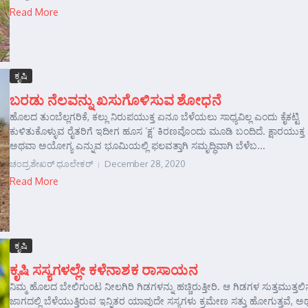
Read More
ಕೃಷಿ
ಬರಡು ನೆಲವನ್ನು ಖಸುಗೊಳಿಸುವ ಶೋಧನೆ
ಹೊಲದ ತುಂಬೆಲ್ಲಗರಿಕೆ, ಕಲ್ಲು ನಿರುಪಯುಕ್ತ ಏನೂ ಬೆಳೆಯಲು ಸಾಧ್ಯವಿಲ್ಲ ಎಂದು ಕೈಕಟ್ಟಿ
ಕುಳಿತುಕೊಳ್ಳುವ ರೈತರಿಗೆ ಇದೀಗ ಹೂಸ ‘ಕ್ಷ’ ಕಿರಣವೊಂದು ಮೂಡಿ ಬಂದಿದೆ. ಕ್ಷಾರಯುಕ್ತ
ಅಥವಾ ಅಯೋಗ್ಯ ಎನ್ನುವ ಭೂಮಿಯಲ್ಲಿ ಫಲವತ್ತಾಗಿ ಸಮೃದ್ಧಿವಾಗಿ ಬೆಳೆಬ...
ಚಂದ್ರಶೇಖರ್‍ ಧೂಲೇಕರ್‍
December 28, 2020
Read More
ಕೃಷಿ
ಕೃಷಿ ಸಸ್ಯಗಳಲ್ಲೇ ಕಳೆನಾಶಕ ರಾಸಾಯನ
ನಿಮ್ಮ ಹೊಲದ ಬೇಲಿಗುಂಟ ನೀಲಗಿರಿ ಗಿಡಗಳನ್ನು ಹಚ್ಚಿರುತ್ತೀರಿ. ಆ ಗಿಡಗಳ ಸುತ್ತಮುತ್ತಲ
ಜಾಗದಲ್ಲಿ ಬೆಳೆಯುತ್ತಿರುವ ಇನ್ನಿತರ ಯಾವುದೇ ಸಸ್ಯಗಳು ಕ್ರಮೇಣ ಸತ್ತು ಹೋಗುತ್ತವೆ, 