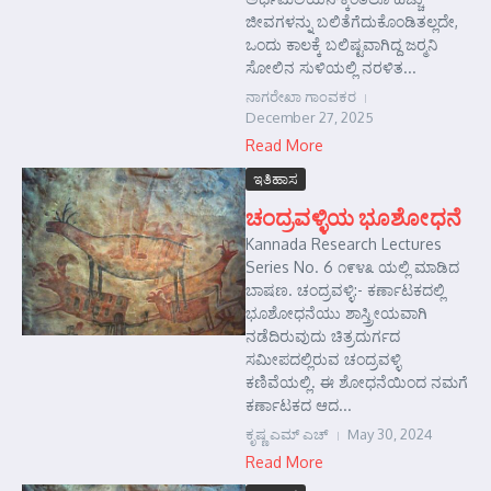
ಜೀವಗಳನ್ನು ಬಲಿತೆಗೆದುಕೊಂಡಿತಲ್ಲದೇ,
ಒಂದು ಕಾಲಕ್ಕೆ ಬಲಿಷ್ಟವಾಗಿದ್ದ ಜರ್‍ಮನಿ
ಸೋಲಿನ ಸುಳಿಯಲ್ಲಿ ನರಳಿತ...
ನಾಗರೇಖಾ ಗಾಂವಕರ
December 27, 2025
Read More
ಇತಿಹಾಸ
ಚಂದ್ರವಳ್ಳಿಯ ಭೂಶೋಧನೆ
Kannada Research Lectures
Series No. 6 ೧೯೪೩ ಯಲ್ಲಿ ಮಾಡಿದ
ಬಾಷಣ. ಚಂದ್ರವಳ್ಳಿ:- ಕರ್ಣಾಟಕದಲ್ಲಿ
ಭೂಶೋಧನೆಯು ಶಾಸ್ತ್ರೀಯವಾಗಿ
ನಡೆದಿರುವುದು ಚಿತ್ರದುರ್ಗದ
ಸಮೀಪದಲ್ಲಿರುವ ಚಂದ್ರವಳ್ಳಿ
ಕಣಿವೆಯಲ್ಲಿ. ಈ ಶೋಧನೆಯಿಂದ ನಮಗೆ
ಕರ್ಣಾಟಕದ ಆದ...
ಕೃಷ್ಣ ಎಮ್ ಎಚ್
May 30, 2024
Read More