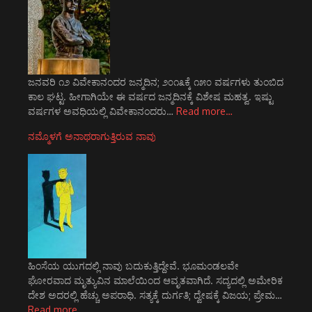
ಜನವರಿ ೧೨ ವಿವೇಕಾನಂದರ ಜನ್ಮದಿನ; ೨೦೧೩ಕ್ಕೆ ೧೫೦ ವರ್ಷಗಳು ತುಂಬಿದ
ಕಾಲ ಘಟ್ಟ. ಹೀಗಾಗಿಯೇ ಈ ವರ್ಷದ ಜನ್ಮದಿನಕ್ಕೆ ವಿಶೇಷ ಮಹತ್ವ. ಇಷ್ಟು
ವರ್ಷಗಳ ಅವಧಿಯಲ್ಲಿ ವಿವೇಕಾನಂದರು…
Read more…
ನಮ್ಮೊಳಗೆ ಅನಾಥರಾಗುತ್ತಿರುವ ನಾವು
ಹಿಂಸೆಯ ಯುಗದಲ್ಲಿ ನಾವು ಬದುಕುತ್ತಿದ್ದೇವೆ. ಭೂಮಂಡಲವೇ
ಘೋರವಾದ ಮೃತ್ಯುವಿನ ಮಾಲೆಯಿಂದ ಆವೃತವಾಗಿದೆ. ಸದ್ಯದಲ್ಲಿ ಅಮೇರಿಕ
ದೇಶ ಅದರಲ್ಲಿ ಹೆಚ್ಚು ಅಪರಾಧಿ. ಸತ್ಯಕ್ಕೆ ದುರ್ಗತಿ; ದ್ವೇಷಕ್ಕೆ ವಿಜಯ; ಪ್ರೇಮ…
Read more…