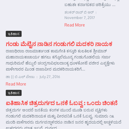
ಬಹುಶಃ ಕರ್ನಾಟಕದ ಚರಿತ್ರೆಯು ...
ಶಂಕರ್‍ ರಾವ್ ಬಿ ಆರ್‍
November 7, 2017
Read More
ಇತಿಹಾಸ
ಗಂಡು ಮೆಟ್ಟಿನ ನಾಡಿನ ಗಂಡುಗಲಿ ಮದಕರಿ ನಾಯಕ
ರಾಜಾಧಿರಾಜ ರಾಜಮಾರ್ತಾಂಡ ಕಾಮಗೇತಿ ಕಸ್ತೂರಿ ಕುಲತಿಲಕ ಶ್ರೀಮಾನ್
ಮಹಾನಾಯಕಾಚಾರ್ಯ ಹಗಲು ಕಗ್ಗೊಲೆಮೂನ್ಯ ಗಂಡುಗೊಡಲಿಯ ಸರ್ಜಾ
ಗಾಧುರಿಮಲೆ ಹೆಬ್ಬುಲಿ ಚಂದ್ರಗಾವಿಛಲದಾಂಕ್ಯ ಧೂಳಕೋಟೆ ವಜೀರ ಎಪ್ಪತ್ತೇಳು
ಪಾಳೇಗಾರರ ಮಿಂಡ ರಾಜಾವೀರ ಮದಕರಿನಾಯಕರಿಗೆ...
ಡಾ || ಬಿ ಎಲ್ ವೇಣು
July 27, 2016
Read More
ಇತಿಹಾಸ
ಐತಿಹಾಸಿಕ ಚಿತ್ರದುರ್ಗದ ಒನಕೆ ಓಬವ್ವ : ಒಂದು ಚಿಂತನೆ
ಚಿತ್ರದುರ್ಗ ಅಂದರೆ ಜನತೆಯ ಕಂಗಳ ಮುಂದೆ ಮೂಡಿ ಬರುವ ವ್ಯಕ್ತಿಗಳು
ಗಂಡುಗಲಿ ಮದಕರಿನಾಯಕ ಮತ್ತು ವೀರವನಿತೆ ಒನಕೆ ಓಬವ್ವ. ಸುಮಾರು ೧೩
ಮಂದಿ ಪಾಳೆಗಾರರು ದುರ್ಗವನ್ನಾಳಿದರೂ ನಾಡಿನ ಜನರ ಹೃದಯದಲ್ಲಿ ಅಚ್ಚಳಿಯದೆ
ಉಳಿದವರು ಮಾತ್ರ ಇಬ್ಬರೆ. ದುರ್ಗದ ...