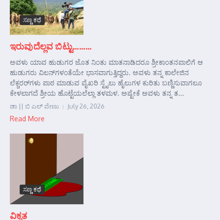
ಸಣ್ಣ ಕಥೆ
ಇರುವುದೆಲ್ಲವ ಬಿಟ್ಟು………
ಅವಳು ಯಾವ ಹುಡುಗರ ಜೊತ ನಿಂತು ಮಾತನಾಡಿದರೂ ಶ್ರೀಕಾಂತನಪಾಲಿಗೆ ಆ
ಹುಡುಗರು ವಿಲನ್‌ಗಳಂತೆಯೇ ಭಾಸವಾಗುತ್ತಿದ್ದರು. ಅವಳು ತನ್ನ ಕಾಲೇಜಿನ
ಲೆಕ್ಚರರ್‌ಗಳು ಪಾಠ ಮಾಡುವ ವೈಖರಿ ಸ್ಟೈಲು ಹೈಲುಗಳ ಕುರಿತು ಬಣ್ಣಿಸುವಾಗಲೂ
ಕೇಳಲಾಗದೆ ಶ್ರೀಯ ಹೊಟ್ಟೆಯಲೆಲ್ಲಾ ತಳಮಳ. ಅಷ್ಟೇಕೆ ಅವಳು ತನ್ನ ತ...
ಡಾ || ಬಿ ಎಲ್ ವೇಣು
July 26, 2026
Read More
ಸಣ್ಣ ಕಥೆ
ವಿಕೃತ