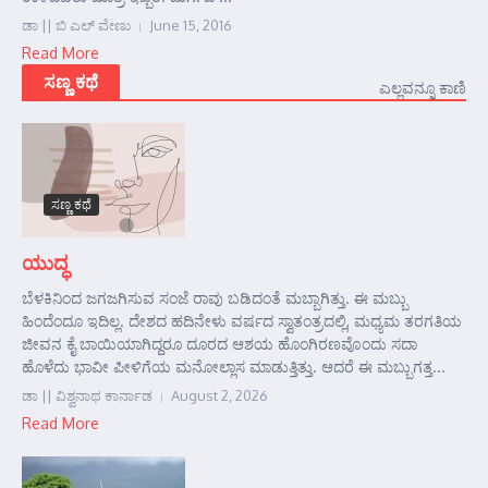
ಡಾ || ಬಿ ಎಲ್ ವೇಣು
June 15, 2016
Read More
ಸಣ್ಣ ಕಥೆ
ಎಲ್ಲವನ್ನೂ ಕಾಣಿ
ಸಣ್ಣ ಕಥೆ
ಯುದ್ಧ
ಬೆಳಕಿನಿಂದ ಜಗಜಗಿಸುವ ಸಂಜೆ ರಾವು ಬಡಿದಂತೆ ಮಬ್ಬಾಗಿತ್ತು. ಈ ಮಬ್ಬು
ಹಿಂದೆಂದೂ ಇದಿಲ್ಲ. ದೇಶದ ಹದಿನೇಳು ವರ್ಷದ ಸ್ವಾತಂತ್ರದಲ್ಲಿ, ಮಧ್ಯಮ ತರಗತಿಯ
ಜೀವನ ಕೈ ಬಾಯಿಯಾಗಿದ್ದರೂ ದೂರದ ಆಶಯ ಹೊಂಗಿರಣವೊಂದು ಸದಾ
ಹೊಳೆದು ಭಾವೀ ಪೀಳಿಗೆಯ ಮನೋಲ್ಲಾಸ ಮಾಡುತ್ತಿತ್ತು. ಆದರೆ ಈ ಮಬ್ಬುಗತ್ತ...
ಡಾ || ವಿಶ್ವನಾಥ ಕಾರ್ನಾಡ
August 2, 2026
Read More