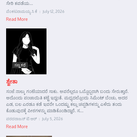
ಸೇರಿ ಕವಡೆಯ...
ವೆಂಕಟರಾಮಯ್ಯ ಸಿ ಕೆ
July 12, 2026
Read More
ಸಣ್ಣ ಕಥೆ
ಶ್ವೇತಾ
ಸಂಜೆ ನಾಲ್ಕು ಗಂಟೆಯಾದರೆ ಸಾಕು. ಅವರೆಲ್ಲರೂ ಒಬ್ಬೊಬ್ಬರಾಗಿ ಬಂದು ಸೇರುತ್ತಾರೆ.
ಅದೊಂದು ಪಂಚಾಯಿತಿ ಕಟ್ಟೆ ಇದ್ದಂತೆ. ಮಧ್ಯದಲ್ಲೊಂದು ಸಿಮೆಂಟ್ ಬೆಂಚು, ಅದರ
ಎಡ, ಬಲ ಎರಡೂ ಕಡೆ ಇವರೇ ಒಂದಷ್ಟು ಕಲ್ಲು ಚಪ್ಪಡಿಗಳನ್ನು ಎಳೆದು ತಂದು
ಕೊಡುವುದಕ್ಕೆ ಪೀಠಗಳನ್ನು ಮಾಡಿಕೊಂಡಿದ್ದಾರೆ. ಸ...
ವರದರಾಜನ್ ಟಿ ಆರ್
July 5, 2026
Read More