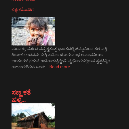
ಬಿಕ್ಷುಕರೊಂದಿಗೆ
ಮೂವತ್ತು ವರ್ಷದ ನನ್ನ ಸ್ವತಂತ್ರ ಭಾರತದಲ್ಲಿ ಹೆಮ್ಮೆಯಿಂದ ತಲೆ ಎತ್ತಿ
ತಿರುಗಬೇಕಾದವನು ಕುಗ್ಗಿ ಕುಸಿದು ಹೋಗುವಂಥ ಅಮಾನವೀಯ
ಅಂತರಗಳ ನಡುವೆ ಉಸಿರಾಡುತ್ತಿದ್ದೇನೆ. ವೈಭೋಗದಲ್ಲಿರುವ ಸ್ವಪ್ರತಿಷ್ಟಿತ
ರಾಜಕಾರಣಿಗಳು ಒಂದು…
Read more…
ಸಣ್ಣ ಕತೆ
ಹಳ್ಳಿ…