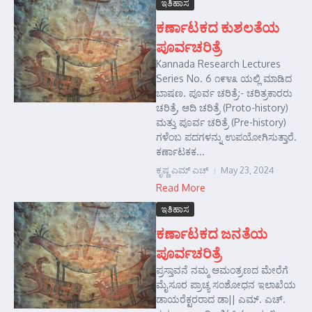
ಇತಿಹಾಸ
ಕರ್ಣಾಟಕದ ಕುಶಲತೆಯ
ಪೂರ್ವಚರಿತ್ರೆ
Kannada Research Lectures
Series No. 6 ೧೯೪೩ ಯಲ್ಲಿ ಮಾಡಿದ
ಬಾಷಣ. ಪೂರ್ವ ಚರಿತ್ರೆ:- ಚರಿತ್ರಕಾರರು
ಚರಿತ್ರೆ, ಆದಿ ಚರಿತ್ರೆ (Proto-history)
ಮತ್ತು ಪೂರ್ವ ಚರಿತ್ರೆ (Pre-history)
ಗಳೆಂಬ ಪದಗಳನ್ನು ಉಪಯೋಗಿಸುತ್ತಾರೆ.
ಕರ್ಣಾಟಕಕ...
ಕೃಷ್ಣ ಎಮ್ ಎಚ್
May 23, 2024
Read More
ಇತಿಹಾಸ
ಕರ್ಣಾಟಕದ ಜನತೆಯ
ಪೂರ್ವಚರಿತ್ರೆ
ಪ್ರಸ್ತಾವನೆ ನಮ್ಮ ಆಮಂತ್ರಣದ ಮೇರೆಗೆ
ಮೈಸೂರ ಪ್ರಾಚ್ಯ ಸಂಶೋಧನ ಇಲಾಖೆಯ
ಡಾಯರೆಕ್ಟರರಾದ ಡಾ|| ಎಮ್. ಎಚ್.