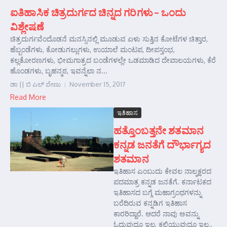
ಐತಿಹಾಸಿಕ ಚಿತ್ರದುರ್ಗದ ಚಿನ್ನದ ಗರಿಗಳು – ಒಂದು
ವಿಶ್ಲೇಷಣೆ
ಚಿತ್ರದುರ್ಗವೆಂದೊಡನೆ ಮನಸ್ಸಿನಲ್ಲಿ ಮೂಡುವ ಏಳು ಸುತ್ತಿನ ಕೋಟೆಗಳ ಚಿತ್ತಾರ,
ಹೆಬ್ಬಂಡೆಗಳು, ಕೋಡುಗಲ್ಲುಗಳು, ಉಯಾಲೆ ಮಂಟಪ, ದೀಪಸ್ತಂಭ,
ಕಲ್ಲತೋರಣಗಳು, ಭೀಮಗಾತ್ರದ ಬಂಡೆಗಳಲ್ಲೇ ಒಡಮಾಡಿದ ದೇವಾಲಯಗಳು, ಕೆರೆ
ಹೊಂಡಗಳು, ಬೃಹನ್ಮಠ, ಇವನ್ನೆಲಾ ನ...
ಡಾ || ಬಿ ಎಲ್ ವೇಣು
November 15, 2017
Read More
ಇತಿಹಾಸ
ಹತ್ತೊಂಬತ್ತನೇ ಶತಮಾನ
ಕನ್ನಡ ಜನತೆಗೆ ದೌರ್ಭಾಗ್ಯದ
ಶತಮಾನ
ಇತಿಹಾಸ ಎಂಬುದು ಕೇವಲ ನಾಲ್ಕಕ್ಷರದ
ಪದಮಾತ್ರ ಕನ್ನಡ ಜನತೆಗೆ. ಕರ್ನಾಟಕದ
ಇತಿಹಾಸದ ಬಗ್ಗೆ ಮಹಾಗ್ರಂಥಗಳನ್ನು
ಬರೆದಿರುವ ಕನ್ನಡಿಗ ಇತಿಹಾಸ
ಕಾರರಿದ್ದಾರೆ. ಆದರೆ ನಾವು ಅವನ್ನು
ಓದುವುದೂ ಇಲ್ಲ, ಕಲಿಯುವುದೂ ಇಲ್ಲ,.