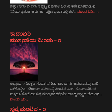
ಚಿತ್ರ: ಟಾಮ್ ಬಿ ಇದು ಇಪ್ಪತ್ತು ವರ್ಷಗಳ ಹಿಂದಿನ ಕಥೆ! ಮಾತನಾಡುವ
ಸಿನಿಮಾ ಪ್ರಪಂಚ ಅದೇ ಆಗ ದಕ್ಷಿಣ ಭಾರತದಲ್ಲಿ ತಲೆ…
ಮುಂದೆ ಓದಿ…
→
ಕಾದಂಬರಿ
ಮುಸ್ಸಂಜೆಯ ಮಿಂಚು – ೧
ಅಧ್ಯಾಯ ೧ ವಿಲಕ್ಷಣ ಸಂದರ್ಶನ ರಿತು ಲಗುಬಗನೇ ಆವರಣವನ್ನು ದಾಟಿ
ಒಳಹೊಕ್ಕಳು. ಸರಿಯಾದ ಸಮಯಕ್ಕೆ ತಲುಪಿದೆ ಎಂಬ ಸಮಾಧಾನದಿಂದ
ಸುತ್ತಲೂ ನೋಟಹರಿಸುತ್ತ ಮುಂಭಾಗದಲ್ಲಿಯೇ ಹಾಕಿದ್ದ ಪ್ಲಾಸ್ಟಿಕ್ ಚೆಯರಿನ…
ಮುಂದೆ ಓದಿ…
ಸ್ವಪ್ನ ಮಂಟಪ – ೧