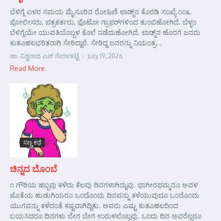
ಬೆಳಿಗ್ಗೆ ಏಳರ ಸಮಯ ಮೈಸೂರಿನ ರೋಹಿಣಿ ಲಾಡ್ಜ್‌ನ ಕೊಠಡಿ ಸಂಖ್ಯೆ ೧೦೩.
ಪೋಲೀಸರು, ಪತ್ರಕರ್ತರು, ಫೊಟೋ ಗ್ರಾಫರ್‌ಗಳಿಂದ ತುಂಬಿಹೋಗಿದೆ. ಬೆಳ್ಳಂ
ಬೆಳಿಗ್ಗೆಯೇ ಯುವತಿಯೊಬ್ಬಳ ಕೊಲೆ ನಡೆದುಹೋಗಿದೆ. ಲಾಡ್ಜ್‌ನ ಹೊರಗೆ ಜನರು
ಕುತೂಹಲಭರಿತರಾಗಿ ಸೇರಿದ್ದಾರೆ. ಸೇರಿದ್ದ ಜನರನ್ನು ನಿಯಂತ್ರ...
ಡಾ. ವಿಶ್ವನಾಥ ಎನ್ ನೇರಳಕಟ್ಟೆ
July 19, 2026
Read More
ಸಣ್ಣ ಕಥೆ
ಚಿನ್ನದ ಬೊಂಬೆ
೧ ಗೌರಿಯ ಹಬ್ಬವು ಕಳೆದು ಕೆಲವು ದಿನಗಳಾಗಿದ್ದುವು. ಭಾಗೀರಥಮ್ಮನೂ ಅವಳ
ಜೊತೆಯ ಹುಡುಗಿಯರೂ ಒಂದೊಂದು ದಿನವನ್ನು ಕಳೆಯುವುದೂ ಒಂದೊಂದು
ಯುಗವನ್ನು ಕಳೆದಂತೆ ಕಷ್ಟವಾಗಿದ್ದಿತು. ಅವರು ಎಷ್ಟು ಕುತೂಹಲದಿಂದ
ಬಯಸಿದರೂ ದಿನಗಳು ಬೇಗ ಬೇಗ ಉರುಳಲೊಲ್ಲವು. ಒಂದು ದಿನ ಅವರೆಲ್ಲರೂ