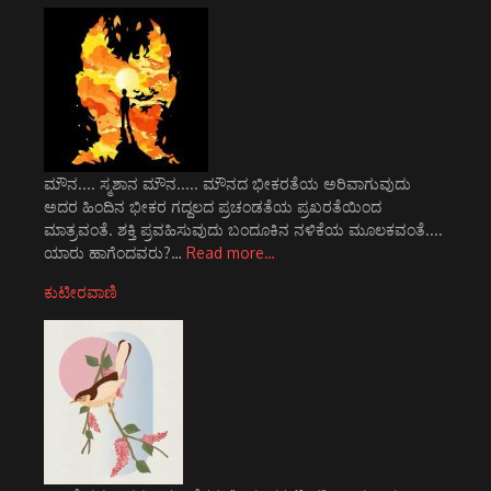
ಮೌನ.... ಸ್ಮಶಾನ ಮೌನ..... ಮೌನದ ಭೀಕರತೆಯ ಅರಿವಾಗುವುದು
ಅದರ ಹಿಂದಿನ ಭೀಕರ ಗದ್ದಲದ ಪ್ರಚಂಡತೆಯ ಪ್ರಖರತೆಯಿಂದ
ಮಾತ್ರವಂತೆ. ಶಕ್ತಿ ಪ್ರವಹಿಸುವುದು ಬಂದೂಕಿನ ನಳಿಕೆಯ ಮೂಲಕವಂತೆ....
ಯಾರು ಹಾಗೆಂದವರು?…
Read more…
ಕುಟೀರವಾಣಿ