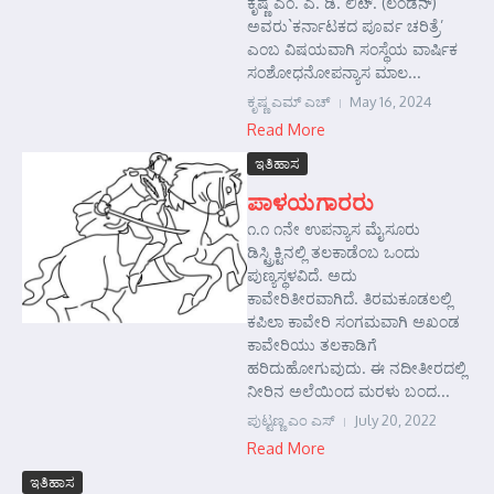
ಕೃಷ್ಣ ಎಂ. ಎ. ಡಿ. ಲಿಟ್. (ಲಂಡನ್)
ಅವರು`ಕರ್ನಾಟಕದ ಪೂರ್ವ ಚರಿತ್ರೆ’
ಎಂಬ ವಿಷಯವಾಗಿ ಸಂಸ್ಥೆಯ ವಾರ್ಷಿಕ
ಸಂಶೋಧನೋಪನ್ಯಾಸ ಮಾಲ...
ಕೃಷ್ಣ ಎಮ್ ಎಚ್
May 16, 2024
Read More
ಇತಿಹಾಸ
ಪಾಳಯಗಾರರು
೧.೧ ೧ನೇ ಉಪನ್ಯಾಸ ಮೈಸೂರು
ಡಿಸ್ಟ್ರಿಕ್ಟಿನಲ್ಲಿ ತಲಕಾಡೆಂಬ ಒಂದು
ಪುಣ್ಯಸ್ಥಳವಿದೆ. ಅದು
ಕಾವೇರಿತೀರವಾಗಿದೆ. ತಿರಮಕೂಡಲಲ್ಲಿ
ಕಪಿಲಾ ಕಾವೇರಿ ಸಂಗಮವಾಗಿ ಅಖಂಡ
ಕಾವೇರಿಯು ತಲಕಾಡಿಗೆ
ಹರಿದುಹೋಗುವುದು. ಈ ನದೀತೀರದಲ್ಲಿ
ನೀರಿನ ಅಲೆಯಿಂದ ಮರಳು ಬಂದ...
ಪುಟ್ಟಣ್ಣ ಎಂ ಎಸ್
July 20, 2022
Read More
ಇತಿಹಾಸ