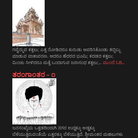
ಗವ್ವೆನ್ನುವ ಕತ್ತಲು; ಎತ್ತ ನೋಡಿದರೂ ಕುರುಡು ಆವರಿಸಿಕೊಂಡು ತಬ್ಬಿಬ್ಬು
ಮಾಡುವ ವಾತಾವರಣ. ಆದರೂ ಹೆದರದ ಭೂಮಿ; ಕದಡದ ಕತ್ತಲು;
ಮಿಂಚು ಸೀಳಿದರೂ ಮತ್ತೆ ಒಂದಾಗುವ ಜರಾಸಂಧ ಕತ್ತಲು;…
ಮುಂದೆ ಓದಿ…
ತರಂಗಾಂತರ – ೧
ಜನಸಂಖ್ಯೆಯ ಒತ್ತಡದಿಂದಾಗಿ ನಗರ ಉದ್ದಕ್ಕೂ ಅಡ್ಡಕ್ಕೂ
ಬೆಳೆಯುತ್ತಿರುವಂತೆಯೆ ಎತ್ತರಕ್ಕೂ ಬೆಳೆಯುತ್ತಿದೆ. ಶ್ರೀಮಂತರ ಮಹಲುಗಳು