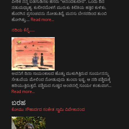
ಪೀಠಿಕೆ ನನ್ನ ಬಡಗುಡಿಸಲ ಹೆಸರು "ಆನಂದಕುಟೀರ". ಒಂದು ದಿನ
ನಡುಮಧ್ಯಾಹ್ನ. ಕುಟೀರದೊಳಗೆ ಮುರುಕು ಕಿಟಿಕಿಯ ಹತ್ತಿರ ಕುಳಿತು,
ಹೊರಗಿನ ಪ್ರಸಂಚವನು ನೋಡುತಿದ್ದೆ. ಮನಸು ಬೇಸರದಿಂದ ತುಂಬಿ
ಹೋಗಿತ್ತು.…
Read more…
ನದಿಯ ಕೆನ್ನೆ……
ಅವನಿಗೆ ದಿನಾ ಸಾಯಂಕಾಲದ ಹೊತ್ತು ಮುಳುಗಿತ್ತಿರುವ ಸೂರ್ಯನನ್ನು
ಸೇತುವೆಯ ಮೇಲಿಂದ ನೋಡುವುದು ತುಂಬಾ ಇಷ್ಟ. ಆ ನದಿ ಪಶ್ಚಿಮಕ್ಕೆ
ಹರಿಯುತ್ತಿರುತ್ತದೆ. ಪಶ್ಚಿಮದ ಗುಡ್ಡದ ಅಂಚಿನಲ್ಲಿ ಸೂರ್ಯ ಕಂತುವಾಗ…
Read more…
ಬರಹ
ಕೋಮು ಸೌಹಾರ್ದದ ಸಂಕೇತ ಸ್ವಾಮಿ ವಿವೇಕಾನಂದ