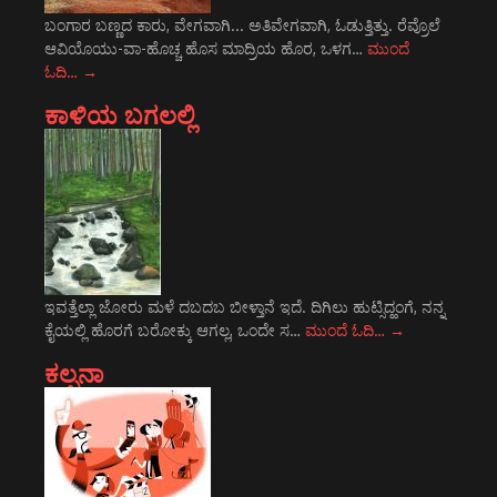
ಬಂಗಾರ ಬಣ್ಣದ ಕಾರು, ವೇಗವಾಗಿ... ಅತಿವೇಗವಾಗಿ, ಓಡುತ್ತಿತ್ತು. ರೆವ್ರೊಲೆ
ಆವಿಯೊಯು-ವಾ-ಹೊಚ್ಚ ಹೊಸ ಮಾದ್ರಿಯ ಹೊರ, ಒಳಗ…
ಮುಂದೆ
ಓದಿ…
→
ಕಾಳಿಯ ಬಗಲಲ್ಲಿ
ಇವತ್ತೆಲ್ಲಾ ಜೋರು ಮಳೆ ದಬದಬ ಬೀಳ್ತಾನೆ ಇದೆ. ದಿಗಿಲು ಹುಟ್ಸಿದ್ಹಂಗೆ, ನನ್ನ
ಕೈಯಲ್ಲಿ ಹೊರಗೆ ಬರೋಕ್ಕು ಆಗಲ್ಲ, ಒಂದೇ ಸ…
ಮುಂದೆ ಓದಿ…
→
ಕಲ್ಪನಾ