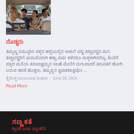
ಸಣ್ಣ ಕಥೆ
ದೊಡ್ಡದು
ತಿಮ್ಮಣ್ಣ ನಮ್ಮೂರಿನ ಪಕ್ಕದ ಹಳ್ಳಿಯಲ್ಲಿನ ಅಡುಗೆ ಭಟ್ಟ ತಿಪ್ಪಾಭಟ್ಟರ ಮಗ.
ತಿಪ್ಪಾಭಟ್ಟರಿಗೆ ಮದುವೆಯಾಗಿ ಹತ್ತು ವರ್ಷ ಕಳೆದರೂ ಮಕ್ಕಳಾಗಿರಲಿಲ್ಲ. ಕೊನೆಗೆ
ಪಕ್ಕದ ಮನೆಯ ಕಮಲಾಕ್ಷಮ್ಮನ ಸಲಹೆ ಮೇರೆಗೆ ಮಗುವಾದರೆ ತಿರುಪತಿಗೆ ಹೋಗಿ
ಬರುವ ಹರಕೆ ಹೊತ್ತರು. ತಿಮ್ಮಪ್ಪನ ಕೃಪಾಕಟಾಕ್ಷವೋ ...
ತೈರೊಳ್ಳಿ ಮಂಜುನಾಥ ಉಡುಪ
June 28, 2026
Read More
ಸಣ್ಣ ಕತೆ
ಕ್ರಾಂತಿ ಎಂಬ ಫ್ಯಾಂಟಿಸಿ