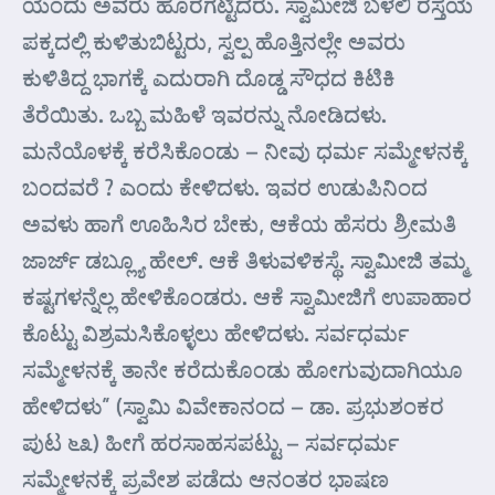
ಯೆಂದು ಅವರು ಹೊರಗಟ್ಟಿದರು. ಸ್ವಾಮೀಜಿ ಬಳಲಿ ರಸ್ತೆಯ
ಪಕ್ಕದಲ್ಲಿ ಕುಳಿತುಬಿಟ್ಟರು, ಸ್ವಲ್ಪ ಹೊತ್ತಿನಲ್ಲೇ ಅವರು
ಕುಳಿತಿದ್ದ ಭಾಗಕ್ಕೆ ಎದುರಾಗಿ ದೊಡ್ಡ ಸೌಧದ ಕಿಟಿಕಿ
ತೆರೆಯಿತು. ಒಬ್ಬ ಮಹಿಳೆ ಇವರನ್ನು ನೋಡಿದಳು.
ಮನೆಯೊಳಕ್ಕೆ ಕರೆಸಿಕೊಂಡು – ನೀವು ಧರ್ಮ ಸಮ್ಮೇಳನಕ್ಕೆ
ಬಂದವರೆ ? ಎಂದು ಕೇಳಿದಳು. ಇವರ ಉಡುಪಿನಿಂದ
ಅವಳು ಹಾಗೆ ಊಹಿಸಿರ ಬೇಕು, ಆಕೆಯ ಹೆಸರು ಶ್ರೀಮತಿ
ಜಾರ್ಜ್ ಡಬ್ಲ್ಯೂ ಹೇಲ್. ಆಕೆ ತಿಳುವಳಿಕಸ್ಥೆ. ಸ್ವಾಮೀಜಿ ತಮ್ಮ
ಕಷ್ಟಗಳನ್ನೆಲ್ಲ ಹೇಳಿಕೊಂಡರು. ಆಕೆ ಸ್ವಾಮೀಜಿಗೆ ಉಪಾಹಾರ
ಕೊಟ್ಟು ವಿಶ್ರಮಸಿಕೊಳ್ಳಲು ಹೇಳಿದಳು. ಸರ್ವಧರ್ಮ
ಸಮ್ಮೇಳನಕ್ಕೆ ತಾನೇ ಕರೆದುಕೊಂಡು ಹೋಗುವುದಾಗಿಯೂ
ಹೇಳಿದಳು” (ಸ್ವಾಮಿ ವಿವೇಕಾನಂದ – ಡಾ. ಪ್ರಭುಶಂಕರ
ಪುಟ ೬೩) ಹೀಗೆ ಹರಸಾಹಸಪಟ್ಟು – ಸರ್ವಧರ್ಮ
ಸಮ್ಮೇಳನಕ್ಕೆ ಪ್ರವೇಶ ಪಡೆದು ಆನಂತರ ಭಾಷಣ