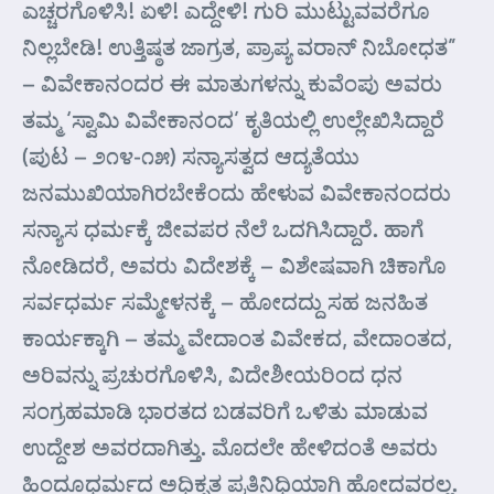
ಎಚ್ಚರಗೊಳಿಸಿ! ಏಳಿ! ಎದ್ದೇಳಿ! ಗುರಿ ಮುಟ್ಟುವವರೆಗೂ
ನಿಲ್ಲಬೇಡಿ! ಉತ್ತಿಷ್ಠತ ಜಾಗ್ರತ, ಪ್ರಾಪ್ಯ ವರಾನ್ ನಿಬೋಧತ”
– ವಿವೇಕಾನಂದರ ಈ ಮಾತುಗಳನ್ನು ಕುವೆಂಪು ಅವರು
ತಮ್ಮ ‘ಸ್ವಾಮಿ ವಿವೇಕಾನಂದ’ ಕೃತಿಯಲ್ಲಿ ಉಲ್ಲೇಖಿಸಿದ್ದಾರೆ
(ಪುಟ – ೨೧೪-೧೫) ಸನ್ಯಾಸತ್ವದ ಆದ್ಯತೆಯು
ಜನಮುಖಿಯಾಗಿರಬೇಕೆಂದು ಹೇಳುವ ವಿವೇಕಾನಂದರು
ಸನ್ಯಾಸ ಧರ್ಮಕ್ಕೆ ಜೀವಪರ ನೆಲೆ ಒದಗಿಸಿದ್ದಾರೆ. ಹಾಗೆ
ನೋಡಿದರೆ, ಅವರು ವಿದೇಶಕ್ಕೆ – ವಿಶೇಷವಾಗಿ ಚಿಕಾಗೊ
ಸರ್ವಧರ್ಮ ಸಮ್ಮೇಳನಕ್ಕೆ – ಹೋದದ್ದು ಸಹ ಜನಹಿತ
ಕಾರ್ಯಕ್ಕಾಗಿ – ತಮ್ಮ ವೇದಾಂತ ವಿವೇಕದ, ವೇದಾಂತದ,
ಅರಿವನ್ನು ಪ್ರಚುರಗೊಳಿಸಿ, ವಿದೇಶೀಯರಿಂದ ಧನ
ಸಂಗ್ರಹಮಾಡಿ ಭಾರತದ ಬಡವರಿಗೆ ಒಳಿತು ಮಾಡುವ
ಉದ್ದೇಶ ಅವರದಾಗಿತ್ತು. ಮೊದಲೇ ಹೇಳಿದಂತೆ ಅವರು
ಹಿಂದೂಧರ್ಮದ ಅಧಿಕೃತ ಪ್ರತಿನಿಧಿಯಾಗಿ ಹೋದವರಲ್ಲ.