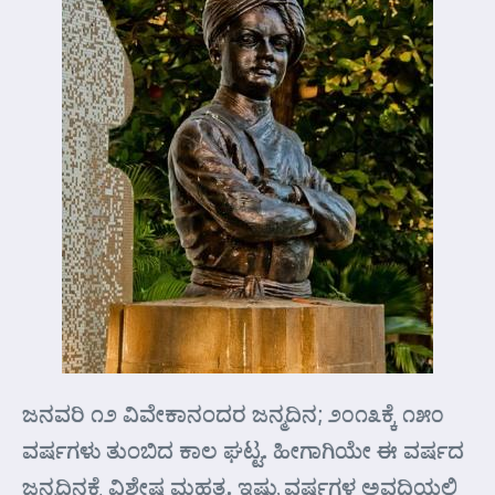
ಜನವರಿ ೧೨ ವಿವೇಕಾನಂದರ ಜನ್ಮದಿನ; ೨೦೧೩ಕ್ಕೆ ೧೫೦
ವರ್ಷಗಳು ತುಂಬಿದ ಕಾಲ ಘಟ್ಟ. ಹೀಗಾಗಿಯೇ ಈ ವರ್ಷದ
ಜನ್ಮದಿನಕ್ಕೆ ವಿಶೇಷ ಮಹತ್ವ. ಇಷ್ಟು ವರ್ಷಗಳ ಅವಧಿಯಲ್ಲಿ