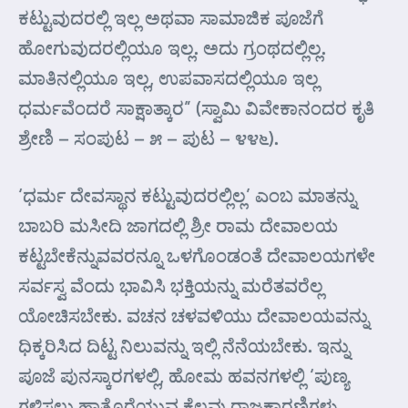
ಕಟ್ಟುವುದರಲ್ಲಿ ಇಲ್ಲ ಅಥವಾ ಸಾಮಾಜಿಕ ಪೂಜೆಗೆ
ಹೋಗುವುದರಲ್ಲಿಯೂ ಇಲ್ಲ. ಅದು ಗ್ರಂಥದಲ್ಲಿಲ್ಲ.
ಮಾತಿನಲ್ಲಿಯೂ ಇಲ್ಲ, ಉಪವಾಸದಲ್ಲಿಯೂ ಇಲ್ಲ
ಧರ್ಮವೆಂದರೆ ಸಾಕ್ಷಾತ್ಕಾರ” (ಸ್ವಾಮಿ ವಿವೇಕಾನಂದರ ಕೃತಿ
ಶ್ರೇಣಿ – ಸಂಪುಟ – ೫ – ಪುಟ – ೪೪೬).
‘ಧರ್ಮ ದೇವಸ್ಥಾನ ಕಟ್ಟುವುದರಲ್ಲಿಲ್ಲ’ ಎಂಬ ಮಾತನ್ನು
ಬಾಬರಿ ಮಸೀದಿ ಜಾಗದಲ್ಲಿ ಶ್ರೀ ರಾಮ ದೇವಾಲಯ
ಕಟ್ಟಬೇಕೆನ್ನುವವರನ್ನೂ ಒಳಗೊಂಡಂತೆ ದೇವಾಲಯಗಳೇ
ಸರ್ವಸ್ವ ವೆಂದು ಭಾವಿಸಿ ಭಕ್ತಿಯನ್ನು ಮರೆತವರೆಲ್ಲ
ಯೋಚಿಸಬೇಕು. ವಚನ ಚಳವಳಿಯು ದೇವಾಲಯವನ್ನು
ಧಿಕ್ಕರಿಸಿದ ದಿಟ್ಟ ನಿಲುವನ್ನು ಇಲ್ಲಿ ನೆನೆಯಬೇಕು. ಇನ್ನು
ಪೂಜೆ ಪುನಸ್ಕಾರಗಳಲ್ಲಿ, ಹೋಮ ಹವನಗಳಲ್ಲಿ ‘ಪುಣ್ಯ
ಗಳಿಸಲು ಹಾತೊರೆಯುವ ಕೆಲವು ರಾಜಕಾರಣಿಗಳು