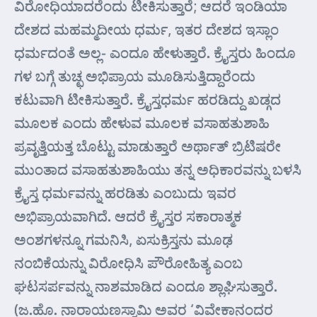
ವಿರೋಧಿಯಾದರೆಂದು ಟೀಕಿಸುತ್ತಾರೆ; ಆದರೆ ಇಂಡಿಯಾ
ದೇಶದ ಮಹಮ್ಮದೀಯ ಧರ್ಮ, ಇತರ ದೇಶದ ಇಸ್ಲಾಂ
ಧರ್ಮದಂತೆ ಅಲ್ಲ- ಎಂದೂ ಹೇಳುತ್ತಾರೆ. ಕ್ರೈಸ್ತರು ಹಿಂದೂ
ಗಳ ಬಗ್ಗೆ ತುಚ್ಛ ಅಭಿಪ್ರಾಯ ಮೂಡಿಸುತ್ತಿದ್ದಾರೆಂದು
ಕಟುವಾಗಿ ಟೀಕಿಸುತ್ತಾರೆ. ಕ್ರೈಸ್ತಧರ್ಮ ಹರಡಿದ್ದು ಖಡ್ಗದ
ಮೂಲಕ ಎಂದು ಹೇಳುವ ಮೂಲಕ ವಸಾಹತುಶಾಹಿ
ಪ್ರವೃತ್ತಿಯತ್ತ ಬೊಟ್ಟು ಮಾಡುತ್ತಾರೆ ಅರ್ಥಾತ್ ಬ್ರಿಟಿಷರೇ
ಮುಂತಾದ ವಸಾಹತುಶಾಹಿಯು ತನ್ನ ಅಧಿಕಾರವನ್ನು ಬಳಸಿ
ಕ್ರೈಸ್ತ ಧರ್ಮವನ್ನು ಹರಡಿತು ಎಂಬುದು ಇವರ
ಅಭಿಪ್ರಾಯವಾಗಿದೆ. ಆದರೆ ಕ್ರೈಸ್ತರ ಸಕಾರಾತ್ಮಕ
ಅಂಶಗಳನ್ನೂ ಗಮನಿಸಿ, ಏಸುಕ್ರಿಸ್ತನು ಮೂಢ
ನಂಬಿಕೆಯನ್ನು ವಿರೋಧಿಸಿ ಪೌರೋಹಿತ್ಯ ಎಂಬ
ಘಟಸರ್ಪವನ್ನು ನಾಶಮಾಡಿದ ಎಂದೂ ಶ್ಲಾಘಿಸುತ್ತಾರೆ.
(ಜ.ಹೊ. ನಾರಾಯಣಸ್ವಾಮಿ ಅವರ ‘ವಿವೇಕಾನಂದರ