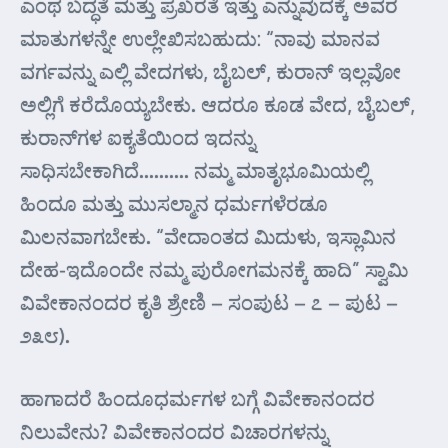
ಎಂಥ ಬದ್ಧತೆ ಮತ್ತು ಪ್ರಖರತೆ ಇತ್ತು ಎನ್ನುವುದಕ್ಕೆ ಅವರ
ಮಾತುಗಳನ್ನೇ ಉಲ್ಲೇಖಿಸಬಹುದು: “ನಾವು ಮಾನವ
ವರ್ಗವನ್ನು ಎಲ್ಲಿ ವೇದಗಳು, ಬೈಬಲ್, ಕುರಾನ್ ಇಲ್ಲವೋ
ಅಲ್ಲಿಗೆ ಕರೆದೊಯ್ಯಬೇಕು. ಆದರೂ ಕೂಡ ವೇದ, ಬೈಬಲ್,
ಕುರಾನ್‌ಗಳ ಐಕ್ಯತೆಯಿಂದ ಇದನ್ನು
ಸಾಧಿಸಬೇಕಾಗಿದೆ………. ನಮ್ಮ ಮಾತೃಭೂಮಿಯಲ್ಲಿ
ಹಿಂದೂ ಮತ್ತು ಮುಸಲ್ಮಾನ ಧರ್ಮಗಳೆರಡೂ
ಮಿಲನವಾಗಬೇಕು. “ವೇದಾಂತದ ಮಿದುಳು, ಇಸ್ಲಾಮಿನ
ದೇಹ-ಇದೊಂದೇ ನಮ್ಮ ಪುರೋಗಮನಕ್ಕೆ ಹಾದಿ” ಸ್ವಾಮಿ
ವಿವೇಕಾನಂದರ ಕೃತಿ ಶ್ರೇಣಿ – ಸಂಪುಟ – ೭ – ಪುಟ –
೨೩೮).
ಹಾಗಾದರೆ ಹಿಂದೂಧರ್ಮಗಳ ಬಗ್ಗೆ ವಿವೇಕಾನಂದರ
ನಿಲುವೇನು? ವಿವೇಕಾನಂದರ ವಿಚಾರಗಳನ್ನು