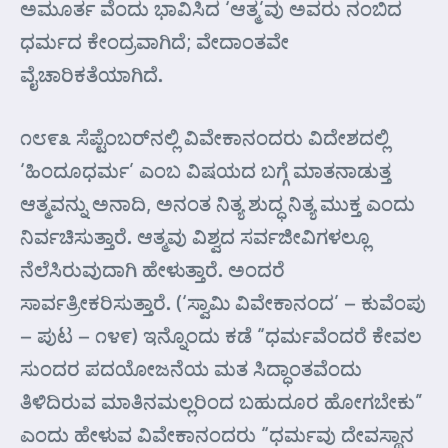
ಅಮೂರ್ತ ವೆಂದು ಭಾವಿಸಿದ ‘ಆತ್ಮ’ವು ಅವರು ನಂಬಿದ
ಧರ್ಮದ ಕೇಂದ್ರವಾಗಿದೆ; ವೇದಾಂತವೇ
ವೈಚಾರಿಕತೆಯಾಗಿದೆ.
೧೮೯೩ ಸೆಪ್ಟೆಂಬರ್‌ನಲ್ಲಿ ವಿವೇಕಾನಂದರು ವಿದೇಶದಲ್ಲಿ
‘ಹಿಂದೂಧರ್ಮ’ ಎಂಬ ವಿಷಯದ ಬಗ್ಗೆ ಮಾತನಾಡುತ್ತ
ಆತ್ಮವನ್ನು ಅನಾದಿ, ಅನಂತ ನಿತ್ಯ ಶುದ್ಧ ನಿತ್ಯ ಮುಕ್ತ ಎಂದು
ನಿರ್ವಚಿಸುತ್ತಾರೆ. ಆತ್ಮವು ವಿಶ್ವದ ಸರ್ವಜೀವಿಗಳಲ್ಲೂ
ನೆಲೆಸಿರುವುದಾಗಿ ಹೇಳುತ್ತಾರೆ. ಅಂದರೆ
ಸಾರ್ವತ್ರೀಕರಿಸುತ್ತಾರೆ. (‘ಸ್ವಾಮಿ ವಿವೇಕಾನಂದ’ – ಕುವೆಂಪು
– ಪುಟ – ೧೪೯) ಇನ್ನೊಂದು ಕಡೆ “ಧರ್ಮವೆಂದರೆ ಕೇವಲ
ಸುಂದರ ಪದಯೋಜನೆಯ ಮತ ಸಿದ್ಧಾಂತವೆಂದು
ತಿಳಿದಿರುವ ಮಾತಿನಮಲ್ಲರಿಂದ ಬಹುದೂರ ಹೋಗಬೇಕು”
ಎಂದು ಹೇಳುವ ವಿವೇಕಾನಂದರು “ಧರ್ಮವು ದೇವಸ್ಥಾನ