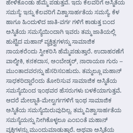
ಹೇಳಿಕೊಂಡು ಹೆಮ್ಮೆ ಪಡುತ್ತವೆ. ಇದು ಕೆಲವರಿಗೆ ಅಸ್ಮಿತೆಯ
ಸಮಸ್ಯೆ: ಇನ್ನು ಕೆಲವರಿಗೆ ವಿಶ್ವಾಸಾರ್ಹತೆಯ ಸಮಸ್ಯೆ. ಕೆಳ
ಹಾಗೂ ಹಿಂದುಳಿದ ಜಾತಿ-ವರ್ಗ ಗಳಿಗೆ ಕಾಡುತ್ತ ಬಂದ
ಅಸ್ಮಿತೆಯ ಸಮಸ್ಯೆಯಿಂದಾಗಿ ಇವರು ತಮ್ಮ ಜಾತಿಯಲ್ಲಿ
ಹುಟ್ಟಿದ ಮಹಾನ್ ವ್ಯಕ್ತಿತ್ವಗಳನ್ನು ಸಾಮಾಜಿಕ
ನಾಯಕರೆಂದು ಸ್ವೀಕರಿಸಿ ಹೆಮ್ಮೆಪಡುತ್ತಾರೆ. ಉದಾಹರಣೆಗೆ
ವಾಲ್ಮೀಕಿ, ಕನಕದಾಸ, ಅಂಬೇಡ್ಕರ್, ನಾರಾಯಣ ಗುರು –
ಮುಂತಾದವರನ್ನು ಹೆಸರಿಸಬಹುದು. ತಮ್ಮಲ್ಲೂ ಮಹಾನ್
ಸಾಧಕರಿದ್ದಾರೆಂದು ತೋರಿಸುವ ಸಾಮಾಜಿಕ ಅಸ್ಮಿತೆಯ
ಸಮಸ್ಯೆಯಿಂದ ಇಂಥವರ ಹೆಸರುಗಳು ಬಳಕೆಯಾಗುತ್ತವೆ.
ಆದರೆ ಮೇಲ್ಜಾತಿ-ಮೇಲ್ವರ್ಗಗಳಿಗೆ ಇಂಥ ಸಾಮಾಜಿಕ
ಅಸ್ಮಿತೆಯ ಸಮಸ್ಯೆಯಿರುವುದಿಲ್ಲ. ತಮ್ಮ ವಿಶ್ವಾಸಾರ್ಹತೆಯ
ಸಮಸ್ಯೆಯನ್ನು ನೀಗಿಕೊಳ್ಳಲೂ ಎಂಬಂತೆ ಮಹಾನ್
ವ್ಯಕ್ತಿಗಳನ್ನು ಮುಂದುಮಾಡುತ್ತಾರೆ. ಅಥವಾ ಅಸ್ಮಿತೆಯ