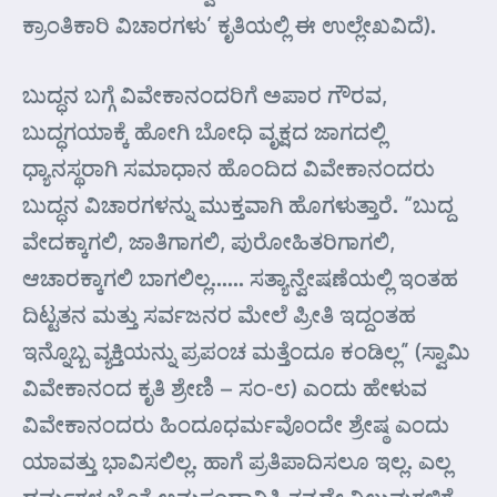
ಕ್ರಾಂತಿಕಾರಿ ವಿಚಾರಗಳು’ ಕೃತಿಯಲ್ಲಿ ಈ ಉಲ್ಲೇಖವಿದೆ).
ಬುದ್ಧನ ಬಗ್ಗೆ ವಿವೇಕಾನಂದರಿಗೆ ಅಪಾರ ಗೌರವ,
ಬುದ್ಧಗಯಾಕ್ಕೆ ಹೋಗಿ ಬೋಧಿ ವೃಕ್ಷದ ಜಾಗದಲ್ಲಿ
ಧ್ಯಾನಸ್ಥರಾಗಿ ಸಮಾಧಾನ ಹೊಂದಿದ ವಿವೇಕಾನಂದರು
ಬುದ್ಧನ ವಿಚಾರಗಳನ್ನು ಮುಕ್ತವಾಗಿ ಹೊಗಳುತ್ತಾರೆ. “ಬುದ್ದ
ವೇದಕ್ಕಾಗಲಿ, ಜಾತಿಗಾಗಲಿ, ಪುರೋಹಿತರಿಗಾಗಲಿ,
ಆಚಾರಕ್ಕಾಗಲಿ ಬಾಗಲಿಲ್ಲ…… ಸತ್ಯಾನ್ವೇಷಣೆಯಲ್ಲಿ ಇಂತಹ
ದಿಟ್ಟತನ ಮತ್ತು ಸರ್ವಜನರ ಮೇಲೆ ಪ್ರೀತಿ ಇದ್ದಂತಹ
ಇನ್ನೊಬ್ಬ ವ್ಯಕ್ತಿಯನ್ನು ಪ್ರಪಂಚ ಮತ್ತೆಂದೂ ಕಂಡಿಲ್ಲ” (ಸ್ವಾಮಿ
ವಿವೇಕಾನಂದ ಕೃತಿ ಶ್ರೇಣಿ – ಸಂ-೮) ಎಂದು ಹೇಳುವ
ವಿವೇಕಾನಂದರು ಹಿಂದೂಧರ್ಮವೊಂದೇ ಶ್ರೇಷ್ಠ ಎಂದು
ಯಾವತ್ತು ಭಾವಿಸಲಿಲ್ಲ. ಹಾಗೆ ಪ್ರತಿಪಾದಿಸಲೂ ಇಲ್ಲ. ಎಲ್ಲ