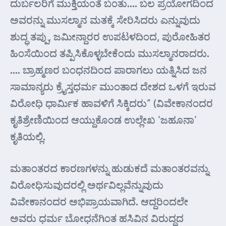
ದುರ್ಬಲರಿಗೆ ಮುಕ್ತಿಯಂತೆ ಬಂತು…. ಬಲ ಪ್ರಯೋಗದಿಂದ
ಅವರನ್ನು ಮುಸಲ್ಮಾನ ಮತಕ್ಕೆ ಸೇರಿಸಿದರು ಎನ್ನುವುದು
ಶುದ್ಧ ತಪ್ಪು, ಜಮೀನ್ದಾರರ ಉಪಟಳದಿಂದ, ಪುರೋಹಿತರ
ಹಿಂಸೆಯಿಂದ ತಪ್ಪಿಸಿಕೊಳ್ಳಬೇಕೆಂದು ಮುಸಲ್ಮಾನರಾದರು.
…. ಬ್ರಾಹ್ಮಣರ ಬಂಧನದಿಂದ ಪಾರಾಗಲು ಯತ್ನಿಸಿದ ಜನ
ಸಾಮಾನ್ಯರು ಕ್ರೈಸ್ತಧರ್ಮ ಮುಂತಾದ ದೇಶದ ಒಳಗೆ ಇರುವ
ವಿರೋಧಿ ಧಾರ್ಮಿಕ ಹಾವಳಿಗೆ ಸಿಕ್ಕಿದರು” (ವಿವೇಕಾನಂದರ
ಕೃತಿಶ್ರೇಣಿಯಿಂದ ಆಯ್ದುಕೊಂಡ ಉಲ್ಲೇಖ ‘ಜಹೂನಾ’
ಕೃತಿಯಲ್ಲಿ.
ಮತಾಂತರದ ಕಾರಣಗಳನ್ನು ಹುಡುಕದೆ ಮತಾಂತರವನ್ನು
ವಿರೋಧಿಸುವುದರಲ್ಲಿ ಅರ್ಥವಿಲ್ಲವೆನ್ನುವುದು
ವಿವೇಕಾನಂದರ ಅಭಿಪ್ರಾಯವಾಗಿದೆ. ಆದ್ದರಿಂದಲೇ
ಅವರು ಧರ್ಮ ಬೋಧನೆಗಿಂತ ಹಸಿವಿನ ವಿರುದ್ಧದ