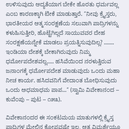
ಉಳಿಸುವುದು ಆದ್ಯತೆಯಾಗ ಬೇಕೇ ಹೊರತು ಧರ್ಮವಲ್ಲ
ಎಂಬ ಕಾರಣಕ್ಕಾಗಿ ಟೀಕೆ ಮಾಡುತ್ತಾರೆ. “ನೀವು ಕ್ರೈಸ್ತರು,
ಭಾರತೀಯರ ಆತ್ಮ ಸಂರಕ್ಷಣೆಯ ಸಲುವಾಗಿ ಪಾದ್ರಿಗಳನ್ನು
ಕಳುಹಿಸುತ್ತೀರಿ, ಹೊಟ್ಟೆಗಿಲ್ಲದೆ ಸಾಯುವವರ ದೇಹ
ಸಂರಕ್ಷಣೆಯನ್ನೇಕೆ ಮಾಡಲು ಪ್ರಯತ್ನಿಸುವುದಿಲ್ಲ? …….
ಇಂಡಿಯಾ ದೇಶಕ್ಕೆ ಬೇಕಾಗಿರುವುದು ನಿಮ್ಮ
ಧರ್ಮೋಪದೇಶವಲ್ಲ….. ಹಸಿವೆಯಿಂದ ನರಳುತ್ತಿರುವ
ಜನಾಂಗಕ್ಕೆ ಧರ್ಮೋಪದೇಶ ಮಾಡುವುದು ಒಂದು ಮಹಾ
ನೀಚ ಕಾರ್ಯ. ಹಸಿದವನಿಗೆ ವೇದಾಂತ ಬೋಧಿಸುವುದು
ಒಂದು ಅಧಮಾಧಮ ಪಾಪ…” (ಸ್ವಾಮಿ ವಿವೇಕಾನಂದ –
ಕುವೆಂಪು – ಪುಟ – ೧೫೩).
ವಿವೇಕಾನಂದರ ಈ ಸಂಕಟಮಯ ಮಾತುಗಳಲ್ಲಿ ಕ್ರೈಸ್ತ
ಪಾದ್ರಿಗಳ ಮೇಲಿನ ಕೋಪವಷ್ಟೇ ಇಲ್ಲ, ಆತ್ಮ ವಿಮರ್ಶೆಯೂ