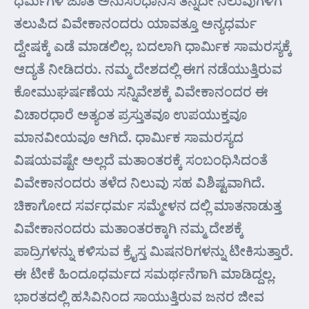
ಧರ್ಮಗಳ ಜೊತೆ ಅನುಸಂಧಾನಿಸಿ ತನ್ನದೇ ನಿಲುವುಗಳಿಗೆ
ತಲುಪಿದ ವಿವೇಕಾನಂದರು ಯಾವತ್ತೂ ಅನ್ಯಧರ್ಮ
ದ್ವೇಷಕ್ಕೆ ಎಡೆ ಮಾಡಲಿಲ್ಲ. ಬದಲಾಗಿ ಧಾರ್ಮಿಕ ಸಾಮರಸ್ಯಕ್ಕೆ
ಆದ್ಯತೆ ನೀಡಿದರು. ನಮ್ಮ ದೇಶದಲ್ಲಿ ಈಗ ನಡೆಯುತ್ತಿರುವ
ಕೋಮುಘರ್ಷಣೆಯ ಸನ್ನಿವೇಶಕ್ಕೆ ವಿವೇಕಾನಂದರ ಈ
ವಿಚಾರಧಾರೆ ಅತ್ಯಂತ ಪ್ರಸ್ತುತವೂ ಉಪಯುಕ್ತವೂ
ಮಾನವೀಯವೂ ಆಗಿದೆ. ಧಾರ್ಮಿಕ ಸಾಮರಸ್ಯದ
ವಿಷಯವಷ್ಟೇ ಅಲ್ಲದೆ ಮತಾಂತರಕ್ಕೆ ಸಂಬಂಧಿಸಿದಂತೆ
ವಿವೇಕಾನಂದರು ತಳೆದ ನಿಲುವು ಸಹ ವಿಶಿಷ್ಟವಾಗಿದೆ.
ಚಿಕಾಗೋದ ಸರ್ವಧರ್ಮ ಸಮ್ಮೇಳನ ದಲ್ಲಿ ಮಾತನಾಡುತ್ತ
ವಿವೇಕಾನಂದರು ಮತಾಂತರಕ್ಕಾಗಿ ನಮ್ಮ ದೇಶಕ್ಕೆ
ಪಾದ್ರಿಗಳನ್ನು ಕಳಿಸುವ ಕ್ರೈಸ್ತ ಮಿಷನರಿಗಳನ್ನು ಟೀಕಿಸುತ್ತಾರೆ.
ಈ ಟೀಕೆ ಹಿಂದೂಧರ್ಮದ ಸಮರ್ಥನೆಗಾಗಿ ಮಾಡಿದ್ದಲ್ಲ.
ಭಾರತದಲ್ಲಿ ಹಸಿವಿನಿಂದ ಸಾಯುತ್ತಿರುವ ಜನರ ಜೀವ