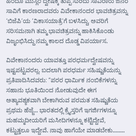
ಹಿಂದೂ ಮುಸ್ಲಿಂ ದ್ವೇಷಕ್ಕೆ ತುಪ್ಪ ಸುರಿದು ಸಾವಿರಾರು ಜನರ
ಸಾವಿಗೆ ಕಾರಣರಾದವರು ವಿವೇಕಾನಂದರ ಭಾವಚಿತ್ರವನ್ನು
‘ಬಿಜೆಪಿ’ಯ ‘ವಿಕಾಸಯಾತ್ರೆ’ಗೆ ಬಳಸಿದ್ದು, ಅವರಿಗೆ
ಸರಿಸಮನಾಗಿ ತಮ್ಮ ಭಾವಚಿತ್ರವನ್ನು ಹಾಕಿಸಿಕೊಂಡು
ವಿಜೃಂಭಿಸಿದ್ದು ನಮ್ಮ ಕಾಲದ ದೊಡ್ಡ ವಿಪರ್ಯಾಸ.
ವಿವೇಕಾನಂದರು ಯಾವತ್ತೂ ಪರಧರ್ಮದ್ವೇಷವನ್ನು
ಇಷ್ಟಪಟ್ಟವರಲ್ಲ. ಬದಲಾಗಿ ಪರಧರ್ಮ ಸಹಿಷ್ಣುತೆಯನ್ನು
ಪ್ರತಿಪಾದಿಸಿದವರು: “ಪರರ ಧಾರ್ಮಿಕ ನಂಬಿಕೆಗಳನ್ನು
ಸಹಾನು ಭೂತಿಯಿಂದ ನೋಡುವುದೇ ಈಗ
ಅತ್ಯಾವಶ್ಯಕವಾಗಿ ಬೇಕಾಗಿರುವ ಪರಮತ ಸಹಿಷ್ಣುತೆಯ
ಪ್ರಥಮ ಹೆಜ್ಜೆ… ಭಾರತದಲ್ಲಿ ಕ್ರೈಸ್ತರಿಗೆ ಇಗರ್ಜಿಗಳನ್ನೂ
ಮಹಮ್ಮದೀಯರಿಗೆ ಮಸೀದಿಗಳನ್ನೂ ಕಟ್ಟಿದ್ದೇವೆ,
ಕಟ್ಟುತ್ತಲೂ ಇದ್ದೇವೆ. ನಾವು ಹಾಗೆಯೇ ಮಾಡಬೇಕು……..