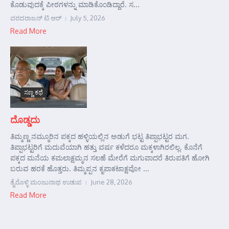
ಕೊಡುವುದಕ್ಕೆ ಪೀಠಗಳನ್ನು ಮಾಡಿಕೊಂಡಿದ್ದಾರೆ. ಸ...
ವರದರಾಜನ್ ಟಿ ಆರ್
July 5, 2026
Read More
ಸಣ್ಣ ಕಥೆ
ದೊಡ್ಡದು
ತಿಮ್ಮಣ್ಣ ನಮ್ಮೂರಿನ ಪಕ್ಕದ ಹಳ್ಳಿಯಲ್ಲಿನ ಅಡುಗೆ ಭಟ್ಟ ತಿಪ್ಪಾಭಟ್ಟರ ಮಗ.
ತಿಪ್ಪಾಭಟ್ಟರಿಗೆ ಮದುವೆಯಾಗಿ ಹತ್ತು ವರ್ಷ ಕಳೆದರೂ ಮಕ್ಕಳಾಗಿರಲಿಲ್ಲ. ಕೊನೆಗೆ
ಪಕ್ಕದ ಮನೆಯ ಕಮಲಾಕ್ಷಮ್ಮನ ಸಲಹೆ ಮೇರೆಗೆ ಮಗುವಾದರೆ ತಿರುಪತಿಗೆ ಹೋಗಿ
ಬರುವ ಹರಕೆ ಹೊತ್ತರು. ತಿಮ್ಮಪ್ಪನ ಕೃಪಾಕಟಾಕ್ಷವೋ ...
ತೈರೊಳ್ಳಿ ಮಂಜುನಾಥ ಉಡುಪ
June 28, 2026
Read More