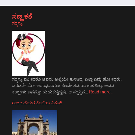
ಸಣ್ಣ ಕತೆ
ಸರ್‍ಕಸ್ಸು
ಸರ್‍ಕಸ್ಸು ಮುಗಿದರೂ ಅವನು ಅಲ್ಲಿಯೇ ಕುಳಿತಿದ್ದ. ಎಲ್ಲಾ ಎದ್ದು ಹೋಗಿದ್ದರು.
ಎರಡನೇ ಷೋ ಆರಂಭವಾಗಲು ಕೆಲವೇ ಸಮಯ ಉಳಿದಿತ್ತು. ಅವನ
ಕಣ್ಣುಗಳು ಏನನ್ನೋ ಹುಡುಕುತ್ತಿದ್ದವು. ಆ ಸರ್‍ಕಸ್ಸಿನ…
Read more…
ರಾಜ ಒಡೆಯರ ಕೊಲೆಯ ಪಿತೂರಿ