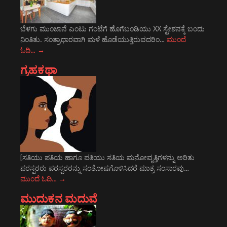
ಬೆಳಗು ಮುಂಜಾನೆ ಎಂಟು ಗಂಟೆಗೆ ಹೊಗೆಬಂಡಿಯು XX ಸ್ಟೇಶನಕ್ಕೆ ಬಂದು
ನಿಂತಿತು. ಸಂತ್ರಾಧಾರವಾಗಿ ಮಳೆ ಹೊಡೆಯುತ್ತಿರುವದರಿಂ…
ಮುಂದೆ
ಓದಿ…
→
ಗ್ರಹಕಥಾ
[ಸತಿಯು ಪತಿಯ ಹಾಗೂ ಪತಿಯು ಸತಿಯ ಮನೋವೃತ್ತಿಗಳನ್ನು ಅರಿತು
ಪರಸ್ಪರರು ಪರಸ್ಪರರನ್ನು ಸಂತೋಷಗೊಳಿಸಿದರೆ ಮಾತ್ರ ಸಂಸಾರವು…
ಮುಂದೆ ಓದಿ…
→
ಮುದುಕನ ಮದುವೆ