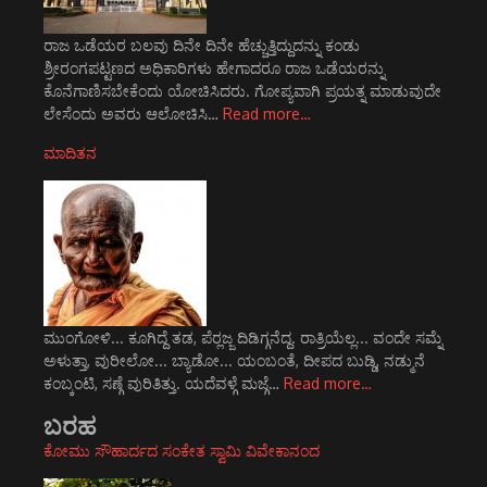
ರಾಜ ಒಡೆಯರ ಬಲವು ದಿನೇ ದಿನೇ ಹೆಚ್ಚುತ್ತಿದ್ದುದನ್ನು ಕಂಡು
ಶ್ರೀರಂಗಪಟ್ಟಣದ ಅಧಿಕಾರಿಗಳು ಹೇಗಾದರೂ ರಾಜ ಒಡೆಯರನ್ನು
ಕೊನೆಗಾಣಿಸಬೇಕೆಂದು ಯೋಚಿಸಿದರು. ಗೋಪ್ಯವಾಗಿ ಪ್ರಯತ್ನ ಮಾಡುವುದೇ
ಲೇಸೆಂದು ಅವರು ಆಲೋಚಿಸಿ…
Read more…
ಮಾದಿತನ
ಮುಂಗೋಳಿ... ಕೂಗಿದ್ದೆ ತಡ, ಪೆರ್‍ಲಜ್ಜ ದಿಡಿಗ್ಗನೆದ್ದ. ರಾತ್ರಿಯೆಲ್ಲ... ವಂದೇ ಸಮ್ನೆ
ಅಳುತ್ತಾ, ವುರೀಲೋ... ಬ್ಯಾಡೋ... ಯಂಬಂತೆ, ದೀಪದ ಬುಡ್ಡಿ, ನಡ್ಮುನೆ
ಕಂಬ್ಕಂಟಿ, ಸಣ್ಗೆ ವುರಿತಿತ್ತು. ಯದೆವಳ್ಗೆ ಮಜ್ಗೆ…
Read more…
ಬರಹ
ಕೋಮು ಸೌಹಾರ್ದದ ಸಂಕೇತ ಸ್ವಾಮಿ ವಿವೇಕಾನಂದ