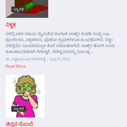
ಸಣ್ಣ ಕಥೆ
ವಿಕೃತ
ಬೆಳಿಗ್ಗೆ ಏಳರ ಸಮಯ ಮೈಸೂರಿನ ರೋಹಿಣಿ ಲಾಡ್ಜ್‌ನ ಕೊಠಡಿ ಸಂಖ್ಯೆ ೧೦೩.
ಪೋಲೀಸರು, ಪತ್ರಕರ್ತರು, ಫೊಟೋ ಗ್ರಾಫರ್‌ಗಳಿಂದ ತುಂಬಿಹೋಗಿದೆ. ಬೆಳ್ಳಂ
ಬೆಳಿಗ್ಗೆಯೇ ಯುವತಿಯೊಬ್ಬಳ ಕೊಲೆ ನಡೆದುಹೋಗಿದೆ. ಲಾಡ್ಜ್‌ನ ಹೊರಗೆ ಜನರು
ಕುತೂಹಲಭರಿತರಾಗಿ ಸೇರಿದ್ದಾರೆ. ಸೇರಿದ್ದ ಜನರನ್ನು ನಿಯಂತ್ರ...
ಡಾ. ವಿಶ್ವನಾಥ ಎನ್ ನೇರಳಕಟ್ಟೆ
July 19, 2026
Read More
ಸಣ್ಣ ಕಥೆ
ಚಿನ್ನದ ಬೊಂಬೆ