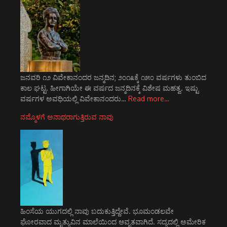
ಜನವರಿ ೧೨ ವಿವೇಕಾನಂದರ ಜನ್ಮದಿನ; ೨೦೧೩ಕ್ಕೆ ೧೫೦ ವರ್ಷಗಳು ತುಂಬಿದ
ಕಾಲ ಘಟ್ಟ. ಹೀಗಾಗಿಯೇ ಈ ವರ್ಷದ ಜನ್ಮದಿನಕ್ಕೆ ವಿಶೇಷ ಮಹತ್ವ. ಇಷ್ಟು
ವರ್ಷಗಳ ಅವಧಿಯಲ್ಲಿ ವಿವೇಕಾನಂದರು…
Read more…
ನಮ್ಮೊಳಗೆ ಅನಾಥರಾಗುತ್ತಿರುವ ನಾವು
ಹಿಂಸೆಯ ಯುಗದಲ್ಲಿ ನಾವು ಬದುಕುತ್ತಿದ್ದೇವೆ. ಭೂಮಂಡಲವೇ
ಘೋರವಾದ ಮೃತ್ಯುವಿನ ಮಾಲೆಯಿಂದ ಆವೃತವಾಗಿದೆ. ಸದ್ಯದಲ್ಲಿ ಅಮೇರಿಕ