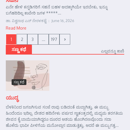
ಏನೇ ಹೇಳಿ ಕನ್ನಡಿಗರಿಗೆ ಸಹನೆ ಬಹಳ ಅದಕ್ಕಾಗಿಯೇ ಇರಬೇಕು, ಇನ್ನೂ
ಬಗೆಹರಿದಿಲ್ಲ ಕಾವೇರಿ ಜಗಳ *****...
ಡಾ. ವಿಶ್ವನಾಥ ಎನ್ ನೇರಳಕಟ್ಟೆ
June 16, 2026
Read More
1
2
3
...
197
ಸಣ್ಣ ಕಥೆ
ಎಲ್ಲವನ್ನೂ ಕಾಣಿ
ಸಣ್ಣ ಕಥೆ
ಯುದ್ಧ
ಬೆಳಕಿನಿಂದ ಜಗಜಗಿಸುವ ಸಂಜೆ ರಾವು ಬಡಿದಂತೆ ಮಬ್ಬಾಗಿತ್ತು. ಈ ಮಬ್ಬು
ಹಿಂದೆಂದೂ ಇದಿಲ್ಲ. ದೇಶದ ಹದಿನೇಳು ವರ್ಷದ ಸ್ವಾತಂತ್ರದಲ್ಲಿ, ಮಧ್ಯಮ ತರಗತಿಯ
ಜೀವನ ಕೈ ಬಾಯಿಯಾಗಿದ್ದರೂ ದೂರದ ಆಶಯ ಹೊಂಗಿರಣವೊಂದು ಸದಾ
ಹೊಳೆದು ಭಾವೀ ಪೀಳಿಗೆಯ ಮನೋಲ್ಲಾಸ ಮಾಡುತ್ತಿತ್ತು. ಆದರೆ ಈ ಮಬ್ಬುಗತ್ತ...