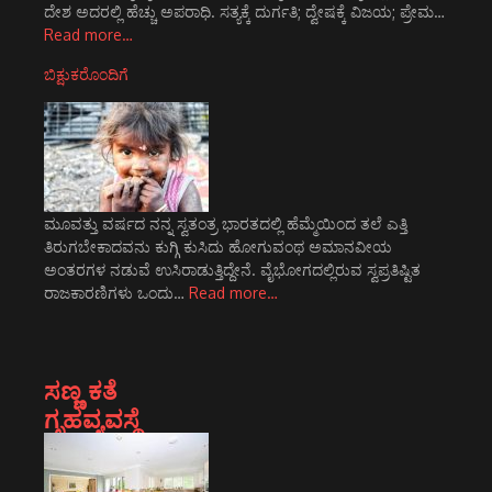
ದೇಶ ಅದರಲ್ಲಿ ಹೆಚ್ಚು ಅಪರಾಧಿ. ಸತ್ಯಕ್ಕೆ ದುರ್ಗತಿ; ದ್ವೇಷಕ್ಕೆ ವಿಜಯ; ಪ್ರೇಮ…
Read more…
ಬಿಕ್ಷುಕರೊಂದಿಗೆ
ಮೂವತ್ತು ವರ್ಷದ ನನ್ನ ಸ್ವತಂತ್ರ ಭಾರತದಲ್ಲಿ ಹೆಮ್ಮೆಯಿಂದ ತಲೆ ಎತ್ತಿ
ತಿರುಗಬೇಕಾದವನು ಕುಗ್ಗಿ ಕುಸಿದು ಹೋಗುವಂಥ ಅಮಾನವೀಯ
ಅಂತರಗಳ ನಡುವೆ ಉಸಿರಾಡುತ್ತಿದ್ದೇನೆ. ವೈಭೋಗದಲ್ಲಿರುವ ಸ್ವಪ್ರತಿಷ್ಟಿತ
ರಾಜಕಾರಣಿಗಳು ಒಂದು…
Read more…
ಸಣ್ಣ ಕತೆ
ಗೃಹವ್ಯವಸ್ಥೆ