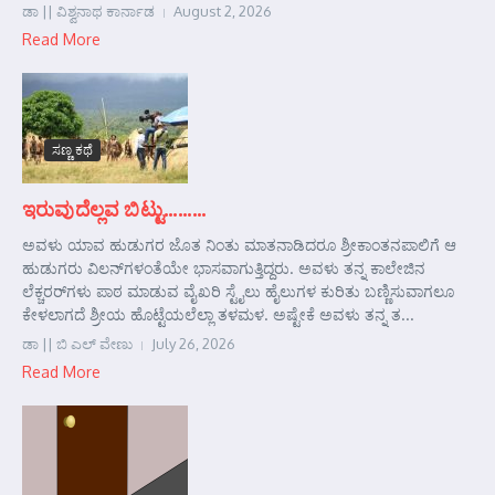
ಡಾ || ವಿಶ್ವನಾಥ ಕಾರ್ನಾಡ
August 2, 2026
Read More
ಸಣ್ಣ ಕಥೆ
ಇರುವುದೆಲ್ಲವ ಬಿಟ್ಟು………
ಅವಳು ಯಾವ ಹುಡುಗರ ಜೊತ ನಿಂತು ಮಾತನಾಡಿದರೂ ಶ್ರೀಕಾಂತನಪಾಲಿಗೆ ಆ
ಹುಡುಗರು ವಿಲನ್‌ಗಳಂತೆಯೇ ಭಾಸವಾಗುತ್ತಿದ್ದರು. ಅವಳು ತನ್ನ ಕಾಲೇಜಿನ
ಲೆಕ್ಚರರ್‌ಗಳು ಪಾಠ ಮಾಡುವ ವೈಖರಿ ಸ್ಟೈಲು ಹೈಲುಗಳ ಕುರಿತು ಬಣ್ಣಿಸುವಾಗಲೂ
ಕೇಳಲಾಗದೆ ಶ್ರೀಯ ಹೊಟ್ಟೆಯಲೆಲ್ಲಾ ತಳಮಳ. ಅಷ್ಟೇಕೆ ಅವಳು ತನ್ನ ತ...
ಡಾ || ಬಿ ಎಲ್ ವೇಣು
July 26, 2026
Read More