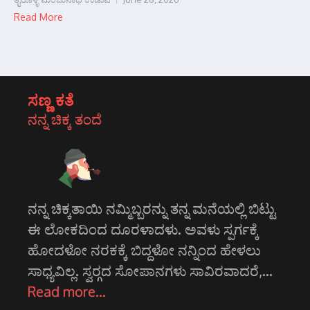
Read More
ಸಣ್ಣ ಕತೆ
ನನ್ನ ಚಿಕ್ಕ ತಂದೆ
ನನ್ನ ಚಿಕ್ಕತಾಯಿ ನಮ್ಮಿಬ್ಬರನ್ನು ತನ್ನ ಮನೆಯಲ್ಲಿ ಬಿಟ್ಟು
ಈ ಲೋಕದಿಂದ ದೂರಳಾದಳು. ಅವಳು ಸ್ಪರ್ಗಕ್ಕೆ
ಹೋದಳೋ ನರಕಕ್ಕೆ ಬಿದ್ದಳೋ ನನ್ನಿಂದ ಹೇಳಲು
ಸಾಧ್ಯವಿಲ್ಲ. ಸ್ವರ್‍ಗದ ಸೋಪಾನಗಳು ಸಾವಿರವಾದರೆ,…
Read more…