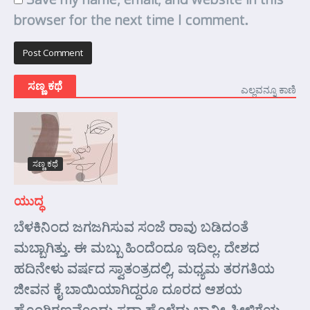
browser for the next time I comment.
ಸಣ್ಣ ಕಥೆ
ಎಲ್ಲವನ್ನೂ ಕಾಣಿ
ಸಣ್ಣ ಕಥೆ
ಯುದ್ಧ
ಬೆಳಕಿನಿಂದ ಜಗಜಗಿಸುವ ಸಂಜೆ ರಾವು ಬಡಿದಂತೆ
ಮಬ್ಬಾಗಿತ್ತು. ಈ ಮಬ್ಬು ಹಿಂದೆಂದೂ ಇದಿಲ್ಲ. ದೇಶದ
ಹದಿನೇಳು ವರ್ಷದ ಸ್ವಾತಂತ್ರದಲ್ಲಿ, ಮಧ್ಯಮ ತರಗತಿಯ
ಜೀವನ ಕೈ ಬಾಯಿಯಾಗಿದ್ದರೂ ದೂರದ ಆಶಯ
ಹೊಂಗಿರಣವೊಂದು ಸದಾ ಹೊಳೆದು ಭಾವೀ ಪೀಳಿಗೆಯ