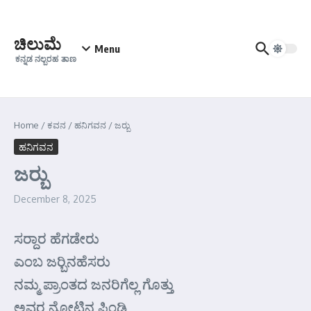
Skip to content
ಚಿಲುಮೆ
Menu
ಕನ್ನಡ ನಲ್ಬರಹ ತಾಣ
Home
/
ಕವನ
/
ಹನಿಗವನ
/
ಜರ್‍ಬು
ಹನಿಗವನ
ಜರ್‍ಬು
December 8, 2025
ಸರ್‍ದಾರ ಹೆಗಡೇರು
ಎಂಬ ಜರ್‍ಬಿನಹೆಸರು
ನಮ್ಮ ಪ್ರಾಂತದ ಜನರಿಗೆಲ್ಲ ಗೊತ್ತು
ಅವರ ನೋಟಿನ ಪಿಂಡಿ