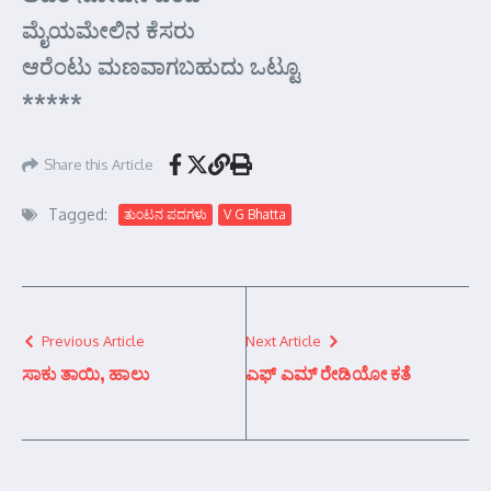
ಮೈಯಮೇಲಿನ ಕೆಸರು
ಆರೆಂಟು ಮಣವಾಗಬಹುದು ಒಟ್ಟೂ
*****
Share this Article
Tagged:
ತುಂಟನ ಪದಗಳು
V G Bhatta
Previous Article
Next Article
ಸಾಕು ತಾಯಿ, ಹಾಲು
ಎಫ್ ಎಮ್ ರೇಡಿಯೋ ಕತೆ