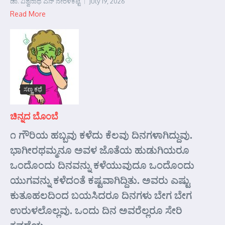
ಡಾ. ವಿಶ್ವನಾಥ ಎನ್ ನೇರಳಕಟ್ಟೆ
July 19, 2026
Read More
ಸಣ್ಣ ಕಥೆ
ಚಿನ್ನದ ಬೊಂಬೆ
೧ ಗೌರಿಯ ಹಬ್ಬವು ಕಳೆದು ಕೆಲವು ದಿನಗಳಾಗಿದ್ದುವು.
ಭಾಗೀರಥಮ್ಮನೂ ಅವಳ ಜೊತೆಯ ಹುಡುಗಿಯರೂ
ಒಂದೊಂದು ದಿನವನ್ನು ಕಳೆಯುವುದೂ ಒಂದೊಂದು
ಯುಗವನ್ನು ಕಳೆದಂತೆ ಕಷ್ಟವಾಗಿದ್ದಿತು. ಅವರು ಎಷ್ಟು
ಕುತೂಹಲದಿಂದ ಬಯಸಿದರೂ ದಿನಗಳು ಬೇಗ ಬೇಗ
ಉರುಳಲೊಲ್ಲವು. ಒಂದು ದಿನ ಅವರೆಲ್ಲರೂ ಸೇರಿ