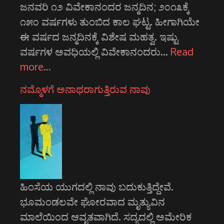
ಜನವರಿ ೧೨ ವಿವೇಕಾನಂದರ ಜನ್ಮದಿನ; ೨೦೧೩ಕ್ಕೆ
೧೫೦ ವರ್ಷಗಳು ತುಂಬಿದ ಕಾಲ ಘಟ್ಟ. ಹೀಗಾಗಿಯೇ
ಈ ವರ್ಷದ ಜನ್ಮದಿನಕ್ಕೆ ವಿಶೇಷ ಮಹತ್ವ. ಇಷ್ಟು
ವರ್ಷಗಳ ಅವಧಿಯಲ್ಲಿ ವಿವೇಕಾನಂದರು…
Read
more…
ನಮ್ಮೊಳಗೆ ಅನಾಥರಾಗುತ್ತಿರುವ ನಾವು
ಹಿಂಸೆಯ ಯುಗದಲ್ಲಿ ನಾವು ಬದುಕುತ್ತಿದ್ದೇವೆ.
ಭೂಮಂಡಲವೇ ಘೋರವಾದ ಮೃತ್ಯುವಿನ
ಮಾಲೆಯಿಂದ ಆವೃತವಾಗಿದೆ. ಸದ್ಯದಲ್ಲಿ ಅಮೇರಿಕ