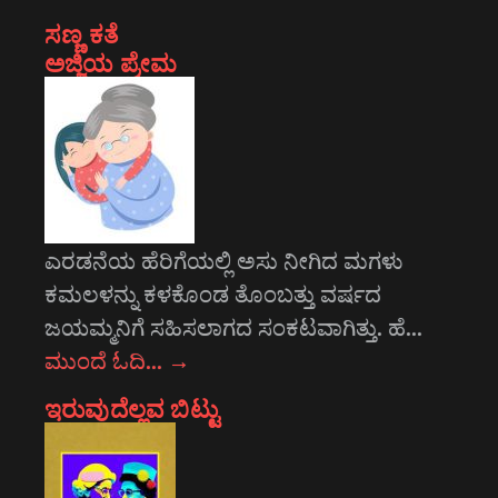
ಸಣ್ಣ ಕತೆ
ಅಜ್ಜಿಯ ಪ್ರೇಮ
ಎರಡನೆಯ ಹೆರಿಗೆಯಲ್ಲಿ ಅಸು ನೀಗಿದ ಮಗಳು
ಕಮಲಳನ್ನು ಕಳಕೊಂಡ ತೊಂಬತ್ತು ವರ್ಷದ
ಜಯಮ್ಮನಿಗೆ ಸಹಿಸಲಾಗದ ಸಂಕಟವಾಗಿತ್ತು. ಹೆ…
ಮುಂದೆ ಓದಿ…
→
ಇರುವುದೆಲ್ಲವ ಬಿಟ್ಟು