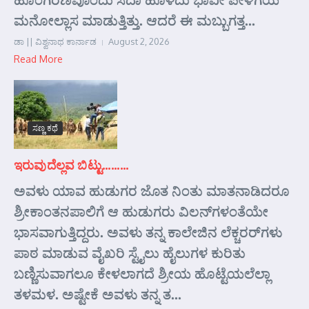
ಮನೋಲ್ಲಾಸ ಮಾಡುತ್ತಿತ್ತು. ಆದರೆ ಈ ಮಬ್ಬುಗತ್ತ...
ಡಾ || ವಿಶ್ವನಾಥ ಕಾರ್ನಾಡ
August 2, 2026
Read More
ಸಣ್ಣ ಕಥೆ
ಇರುವುದೆಲ್ಲವ ಬಿಟ್ಟು………
ಅವಳು ಯಾವ ಹುಡುಗರ ಜೊತ ನಿಂತು ಮಾತನಾಡಿದರೂ
ಶ್ರೀಕಾಂತನಪಾಲಿಗೆ ಆ ಹುಡುಗರು ವಿಲನ್‌ಗಳಂತೆಯೇ
ಭಾಸವಾಗುತ್ತಿದ್ದರು. ಅವಳು ತನ್ನ ಕಾಲೇಜಿನ ಲೆಕ್ಚರರ್‌ಗಳು
ಪಾಠ ಮಾಡುವ ವೈಖರಿ ಸ್ಟೈಲು ಹೈಲುಗಳ ಕುರಿತು
ಬಣ್ಣಿಸುವಾಗಲೂ ಕೇಳಲಾಗದೆ ಶ್ರೀಯ ಹೊಟ್ಟೆಯಲೆಲ್ಲಾ
ತಳಮಳ. ಅಷ್ಟೇಕೆ ಅವಳು ತನ್ನ ತ...