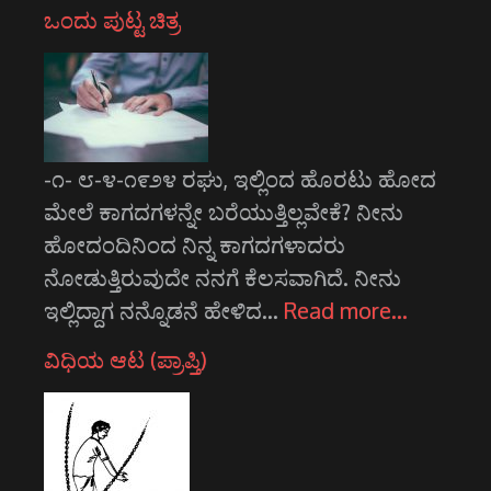
ಒಂದು ಪುಟ್ಟ ಚಿತ್ರ
-೧- ೮-೪-೧೯೨೪ ರಘು, ಇಲ್ಲಿಂದ ಹೊರಟು ಹೋದ
ಮೇಲೆ ಕಾಗದಗಳನ್ನೇ ಬರೆಯುತ್ತಿಲ್ಲವೇಕೆ? ನೀನು
ಹೋದಂದಿನಿಂದ ನಿನ್ನ ಕಾಗದಗಳಾದರು
ನೋಡುತ್ತಿರುವುದೇ ನನಗೆ ಕೆಲಸವಾಗಿದೆ. ನೀನು
ಇಲ್ಲಿದ್ದಾಗ ನನ್ನೊಡನೆ ಹೇಳಿದ…
Read more…
ವಿಧಿಯ ಆಟ (ಪ್ರಾಪ್ತಿ)