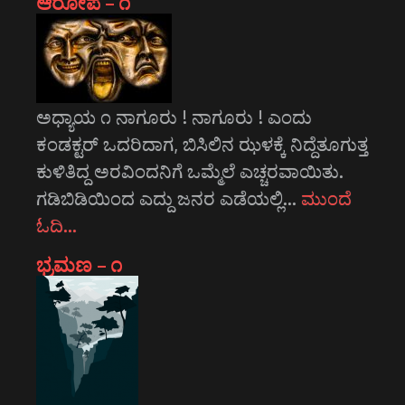
ಆರೋಪ – ೧
ಅಧ್ಯಾಯ ೧ ನಾಗೂರು ! ನಾಗೂರು ! ಎಂದು
ಕಂಡಕ್ಟರ್ ಒದರಿದಾಗ, ಬಿಸಿಲಿನ ಝಳಕ್ಕೆ ನಿದ್ದೆತೂಗುತ್ತ
ಕುಳಿತಿದ್ದ ಅರವಿಂದನಿಗೆ ಒಮ್ಮೆಲೆ ಎಚ್ಚರವಾಯಿತು.
ಗಡಿಬಿಡಿಯಿಂದ ಎದ್ದು ಜನರ ಎಡೆಯಲ್ಲಿ…
ಮುಂದೆ
ಓದಿ…
ಭ್ರಮಣ – ೧