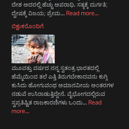
ದೇಶ ಅದರಲ್ಲಿ ಹೆಚ್ಚು ಅಪರಾಧಿ. ಸತ್ಯಕ್ಕೆ ದುರ್ಗತಿ;
ದ್ವೇಷಕ್ಕೆ ವಿಜಯ; ಪ್ರೇಮ…
Read more…
ಬಿಕ್ಷುಕರೊಂದಿಗೆ
ಮೂವತ್ತು ವರ್ಷದ ನನ್ನ ಸ್ವತಂತ್ರ ಭಾರತದಲ್ಲಿ
ಹೆಮ್ಮೆಯಿಂದ ತಲೆ ಎತ್ತಿ ತಿರುಗಬೇಕಾದವನು ಕುಗ್ಗಿ
ಕುಸಿದು ಹೋಗುವಂಥ ಅಮಾನವೀಯ ಅಂತರಗಳ
ನಡುವೆ ಉಸಿರಾಡುತ್ತಿದ್ದೇನೆ. ವೈಭೋಗದಲ್ಲಿರುವ
ಸ್ವಪ್ರತಿಷ್ಟಿತ ರಾಜಕಾರಣಿಗಳು ಒಂದು…
Read
more…