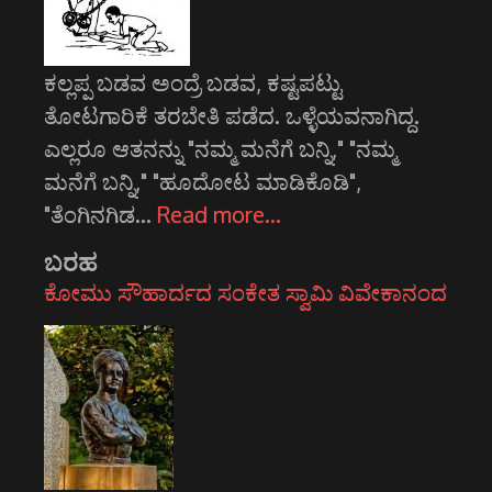
ಕಲ್ಲಪ್ಪ ಬಡವ ಅಂದ್ರೆ ಬಡವ, ಕಷ್ಟಪಟ್ಟು
ತೋಟಗಾರಿಕೆ ತರಬೇತಿ ಪಡೆದ. ಒಳ್ಳೆಯವನಾಗಿದ್ದ.
ಎಲ್ಲರೂ ಆತನನ್ನು "ನಮ್ಮ ಮನೆಗೆ ಬನ್ನಿ," "ನಮ್ಮ
ಮನೆಗೆ ಬನ್ನಿ," "ಹೂದೋಟ ಮಾಡಿಕೊಡಿ",
"ತೆಂಗಿನಗಿಡ…
Read more…
ಬರಹ
ಕೋಮು ಸೌಹಾರ್ದದ ಸಂಕೇತ ಸ್ವಾಮಿ ವಿವೇಕಾನಂದ