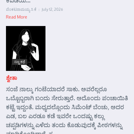
ಕವಡೆಯ...
ವೆಂಕಟರಾಮಯ್ಯ ಸಿ ಕೆ
July 12, 2026
Read More
ಸಣ್ಣ ಕಥೆ
ಶ್ವೇತಾ
ಸಂಜೆ ನಾಲ್ಕು ಗಂಟೆಯಾದರೆ ಸಾಕು. ಅವರೆಲ್ಲರೂ
ಒಬ್ಬೊಬ್ಬರಾಗಿ ಬಂದು ಸೇರುತ್ತಾರೆ. ಅದೊಂದು ಪಂಚಾಯಿತಿ
ಕಟ್ಟೆ ಇದ್ದಂತೆ. ಮಧ್ಯದಲ್ಲೊಂದು ಸಿಮೆಂಟ್ ಬೆಂಚು, ಅದರ
ಎಡ, ಬಲ ಎರಡೂ ಕಡೆ ಇವರೇ ಒಂದಷ್ಟು ಕಲ್ಲು
ಚಪ್ಪಡಿಗಳನ್ನು ಎಳೆದು ತಂದು ಕೊಡುವುದಕ್ಕೆ ಪೀಠಗಳನ್ನು
ಮಾಡಿಕೊಂಡಿದ್ದಾರೆ. ಸ...