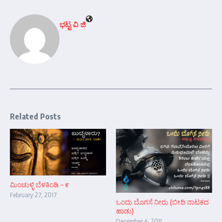
ಭಟ್ಟ ವಿ ಜಿ
Related Posts
ಮಿಂಚುಳ್ಳಿ ಬೆಳಕಿಂಡಿ – ೯
February 27, 2017
ಒಂದು ಬೊಗಸೆ ನೀರು (ಬೀದಿ ನಾಟಕದ
ಹಾಡು)
December 6, 2011