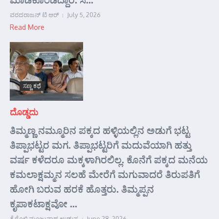
ವರದರಾಜನ್ ಟಿ ಆರ್
July 5, 2026
Read More
ಸಣ್ಣ ಕಥೆ
ದೊಡ್ಡದು
ತಿಮ್ಮಣ್ಣ ನಮ್ಮೂರಿನ ಪಕ್ಕದ ಹಳ್ಳಿಯಲ್ಲಿನ ಅಡುಗೆ ಭಟ್ಟ
ತಿಪ್ಪಾಭಟ್ಟರ ಮಗ. ತಿಪ್ಪಾಭಟ್ಟರಿಗೆ ಮದುವೆಯಾಗಿ ಹತ್ತು
ವರ್ಷ ಕಳೆದರೂ ಮಕ್ಕಳಾಗಿರಲಿಲ್ಲ. ಕೊನೆಗೆ ಪಕ್ಕದ ಮನೆಯ
ಕಮಲಾಕ್ಷಮ್ಮನ ಸಲಹೆ ಮೇರೆಗೆ ಮಗುವಾದರೆ ತಿರುಪತಿಗೆ
ಹೋಗಿ ಬರುವ ಹರಕೆ ಹೊತ್ತರು. ತಿಮ್ಮಪ್ಪನ
ಕೃಪಾಕಟಾಕ್ಷವೋ ...
ತೈರೊಳ್ಳಿ ಮಂಜುನಾಥ ಉಡುಪ
June 28, 2026