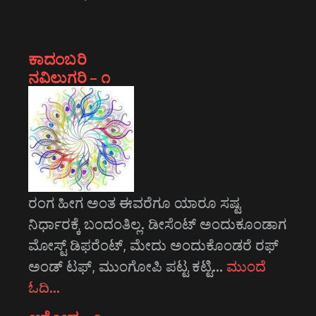
ಕಾದಂಬರಿ
ನವಿಲುಗರಿ – ೧
ರಂಗ ಹೀಗ ಅಂತ ಈವರೆಗೂ ಯಾರೂ ಸಷ್ಟ
ನಿರ್ಧಾರಕ್ಕೆ ಬಂದಂತಿಲ್ಲ. ಡೀಸೆಂಟ್ ಅಂದುಕೂಂಡಾಗ
ಮೋಸ್ಟ್‌ ಡಿಫರೆಂಟ್‌, ಮೇದು ಅಂದುಕೊಂಡರೆ ರಫ್
ಅಂಡ್ ಟಫ್, ಮುಂಗೋಪಿ ಪಟ್ಟ ಕಟ್ಟಿ…
ಮುಂದೆ
ಓದಿ…