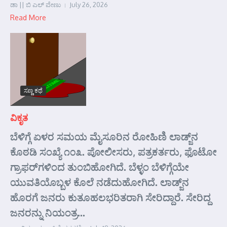
ಡಾ || ಬಿ ಎಲ್ ವೇಣು
July 26, 2026
Read More
ಸಣ್ಣ ಕಥೆ
ವಿಕೃತ
ಬೆಳಿಗ್ಗೆ ಏಳರ ಸಮಯ ಮೈಸೂರಿನ ರೋಹಿಣಿ ಲಾಡ್ಜ್‌ನ
ಕೊಠಡಿ ಸಂಖ್ಯೆ ೧೦೩. ಪೋಲೀಸರು, ಪತ್ರಕರ್ತರು, ಫೊಟೋ
ಗ್ರಾಫರ್‌ಗಳಿಂದ ತುಂಬಿಹೋಗಿದೆ. ಬೆಳ್ಳಂ ಬೆಳಿಗ್ಗೆಯೇ
ಯುವತಿಯೊಬ್ಬಳ ಕೊಲೆ ನಡೆದುಹೋಗಿದೆ. ಲಾಡ್ಜ್‌ನ
ಹೊರಗೆ ಜನರು ಕುತೂಹಲಭರಿತರಾಗಿ ಸೇರಿದ್ದಾರೆ. ಸೇರಿದ್ದ
ಜನರನ್ನು ನಿಯಂತ್ರ...