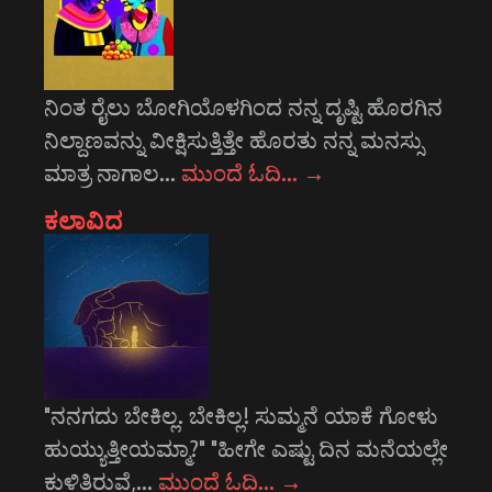
ನಿಂತ ರೈಲು ಬೋಗಿಯೊಳಗಿಂದ ನನ್ನ ದೃಷ್ಟಿ ಹೊರಗಿನ
ನಿಲ್ದಾಣವನ್ನು ವೀಕ್ಷಿಸುತ್ತಿತ್ತೇ ಹೊರತು ನನ್ನ ಮನಸ್ಸು
ಮಾತ್ರ ನಾಗಾಲ…
ಮುಂದೆ ಓದಿ…
→
ಕಲಾವಿದ
"ನನಗದು ಬೇಕಿಲ್ಲ. ಬೇಕಿಲ್ಲ! ಸುಮ್ಮನೆ ಯಾಕೆ ಗೋಳು
ಹುಯ್ಯುತ್ತೀಯಮ್ಮಾ?" "ಹೀಗೇ ಎಷ್ಟು ದಿನ ಮನೆಯಲ್ಲೇ
ಕುಳಿತಿರುವೆ,…
ಮುಂದೆ ಓದಿ…
→