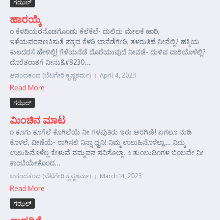
ಗಝಲ್
ಹಾರಯ್ಕೆ
೧ ಕೆಳದಿಯರನೊಡಗೊಂಡು ಕೆಲೆಕೆಲೆ- ದುಲಿದು ಮೇಲಕೆ ಹಾರಿ,
ಇಳೆಯವರನಣಕಿಸುತೆ ಪಕ್ಕವ ಕೆಳರಿ ಬಾನೆಡೆಗೇರಿ, ತಳರುತಿಹೆ ನೀನೆಲ್ಲಿ? ಹಕ್ಕಿಯ-
ಕುಲದರಸೆ ಹೇಳಿಲ್ಲಿ! ಗೆಳೆಯನೆಡೆ ದೊರೆಯುವುದೆ ನೀನಡೆ- ದುಳಿವ ದಾರಿಯೊಳೆಲ್ಲಿ?
ದೊರೆತರಾತಗೆ ನೀನು&#8230...
ಆನಂದಕಂದ (ಬೆಟಗೇರಿ ಕೃಷ್ಣಶರ್ಮ)
April 4, 2023
Read More
ಗಝಲ್
ಮಿಂಚಿನ ಮಾಟ
೧ ಕೂಗು ಕೂಗೆಲೆ ಕೊಗಿಲೆಯೆ ನೀ ಗಳಪುತಿರು ಇರು ಅರಗಿಣಿ! ಏಗಲೂ ನುಡಿ
ಕೊಳಲೆ, ವೀಣೆಯೆ- ರಾಗಿಸಲಿ ನಿನ್ನಾ ಧ್ವನಿ! ನಿಮ್ಮ ಉಲುಹಿನೊಳೆಲ್ಲಾ…. ನಿಮ್ಮ
ಉಲುಹಿನೊಳೆಲ್ಲ-ಕೇಳುವೆ ನಮ್ಮವನ ಸವಿಸೊಲ್ಲಾ. ೨ ತುಂಬುದಿಂಗಳ ಬಿಂಬವೇ ನೀ
ಕಾಂಬೆಯೇಕೊಂದ...
ಆನಂದಕಂದ (ಬೆಟಗೇರಿ ಕೃಷ್ಣಶರ್ಮ)
March 14, 2023
Read More
ಗಝಲ್