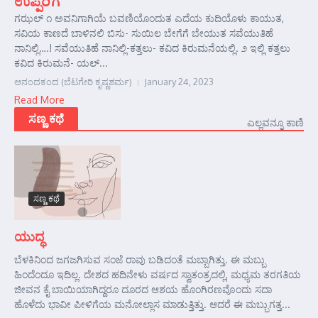
ಉಪ್ಪರಿಗೆ
ಗಝಲ್ ೧ ಅವನಿಗಾಗಿಯೆ ಬವಣಿಯೊಂದುತ ಎದೆಯ ಕುದಿಯೊಳು ಕಾಯುತ,
ಸವಿಯ ಕಾಣದೆ ಬಾಳಿನಲಿ ಬಿಸು- ಸುಯಿಲ ಬೇಗೆಗೆ ಬೇಯುತ ಸವೆಯುತಿಹೆ
ನಾನಿಲ್ಲಿ….! ಸವೆಯುತಿಹೆ ನಾನಿಲ್ಲಿ-ಕತ್ತಲು- ಕವಿದ ಕಿರುಮನೆಯಲ್ಲಿ. ೨ ಇಲ್ಲಿ ಕತ್ತಲು
ಕವಿದ ಕಿರುಮನೆ- ಯಲ್...
ಆನಂದಕಂದ (ಬೆಟಗೇರಿ ಕೃಷ್ಣಶರ್ಮ)
January 24, 2023
Read More
ಸಣ್ಣ ಕಥೆ
ಎಲ್ಲವನ್ನೂ ಕಾಣಿ
ಸಣ್ಣ ಕಥೆ
ಯುದ್ಧ
ಬೆಳಕಿನಿಂದ ಜಗಜಗಿಸುವ ಸಂಜೆ ರಾವು ಬಡಿದಂತೆ ಮಬ್ಬಾಗಿತ್ತು. ಈ ಮಬ್ಬು
ಹಿಂದೆಂದೂ ಇದಿಲ್ಲ. ದೇಶದ ಹದಿನೇಳು ವರ್ಷದ ಸ್ವಾತಂತ್ರದಲ್ಲಿ, ಮಧ್ಯಮ ತರಗತಿಯ
ಜೀವನ ಕೈ ಬಾಯಿಯಾಗಿದ್ದರೂ ದೂರದ ಆಶಯ ಹೊಂಗಿರಣವೊಂದು ಸದಾ
ಹೊಳೆದು ಭಾವೀ ಪೀಳಿಗೆಯ ಮನೋಲ್ಲಾಸ ಮಾಡುತ್ತಿತ್ತು. ಆದರೆ ಈ ಮಬ್ಬುಗತ್ತ...