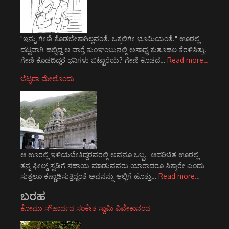
"ಇನ್ನು ಗೇಣಿ ಕೊಡಬೇಕಾಗಿಲ್ಲವಂತೆ. ಒಕ್ಕಲಿಗೇ ಭೂಮಿಯಂತೆ." ಊರಲ್ಲಿ
ದಟ್ಟವಾಗಿ ಹಬ್ಬಿದ್ದ ಆ ವಾರ್‍ತೆ ಕುಂಞಂಬುನಲ್ಲಿ ಅಸಾಧ್ಯ ಕುತೂಹಲ ಕೆರಳಿಸಿತ್ತು.
ಗೇಣಿ ಕೊಡದಿದ್ದರೆ ಧನಿಗಳು ಬಿಟ್ಟಾರೆಯೆ? ಗೇಣಿ ಕೊಡದೆ…
Read more…
ಬೆಟ್ಟದಾ ಮೇಲೊಂದು
ಆ ಊರಲ್ಲಿ ಇಳಿಯಬೇಕಿದ್ದರವರಲ್ಲಿ ಅವನೂ ಒಬ್ಬ. ಆಪರಿಚಿತ ಊರಲ್ಲಿ
ತನ್ನ ಫೀಲ್ಡ್ ಸ್ಟಡಿಗೆ ಸಹಾಯ ಮಾಡುವವರು ಯಾರಾದರೂ ಸಿಕ್ಕಾರೇ ಎಂದು
ಸುತ್ತಲೂ ಕಣ್ಣಾಡಿಸುತ್ತಿದ್ದಂತೆ ಅವನನ್ನು ಆಲ್ಲಿಗೆ ಹೊತ್ತು…
Read more…
ಬರಹ
ಕೋಮು ಸೌಹಾರ್ದದ ಸಂಕೇತ ಸ್ವಾಮಿ ವಿವೇಕಾನಂದ