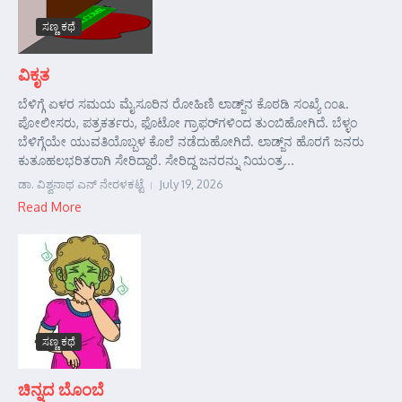
ಸಣ್ಣ ಕಥೆ
ವಿಕೃತ
ಬೆಳಿಗ್ಗೆ ಏಳರ ಸಮಯ ಮೈಸೂರಿನ ರೋಹಿಣಿ ಲಾಡ್ಜ್‌ನ ಕೊಠಡಿ ಸಂಖ್ಯೆ ೧೦೩.
ಪೋಲೀಸರು, ಪತ್ರಕರ್ತರು, ಫೊಟೋ ಗ್ರಾಫರ್‌ಗಳಿಂದ ತುಂಬಿಹೋಗಿದೆ. ಬೆಳ್ಳಂ
ಬೆಳಿಗ್ಗೆಯೇ ಯುವತಿಯೊಬ್ಬಳ ಕೊಲೆ ನಡೆದುಹೋಗಿದೆ. ಲಾಡ್ಜ್‌ನ ಹೊರಗೆ ಜನರು
ಕುತೂಹಲಭರಿತರಾಗಿ ಸೇರಿದ್ದಾರೆ. ಸೇರಿದ್ದ ಜನರನ್ನು ನಿಯಂತ್ರ...
ಡಾ. ವಿಶ್ವನಾಥ ಎನ್ ನೇರಳಕಟ್ಟೆ
July 19, 2026
Read More
ಸಣ್ಣ ಕಥೆ
ಚಿನ್ನದ ಬೊಂಬೆ