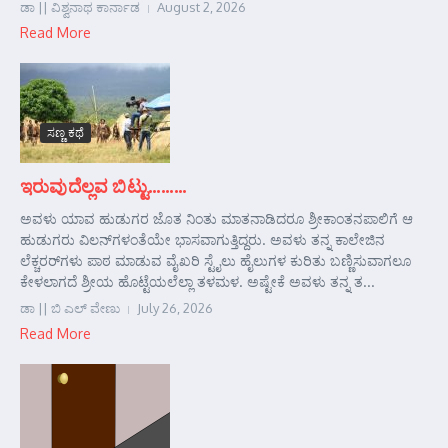
ಡಾ || ವಿಶ್ವನಾಥ ಕಾರ್ನಾಡ
August 2, 2026
Read More
ಸಣ್ಣ ಕಥೆ
ಇರುವುದೆಲ್ಲವ ಬಿಟ್ಟು………
ಅವಳು ಯಾವ ಹುಡುಗರ ಜೊತ ನಿಂತು ಮಾತನಾಡಿದರೂ ಶ್ರೀಕಾಂತನಪಾಲಿಗೆ ಆ
ಹುಡುಗರು ವಿಲನ್‌ಗಳಂತೆಯೇ ಭಾಸವಾಗುತ್ತಿದ್ದರು. ಅವಳು ತನ್ನ ಕಾಲೇಜಿನ
ಲೆಕ್ಚರರ್‌ಗಳು ಪಾಠ ಮಾಡುವ ವೈಖರಿ ಸ್ಟೈಲು ಹೈಲುಗಳ ಕುರಿತು ಬಣ್ಣಿಸುವಾಗಲೂ
ಕೇಳಲಾಗದೆ ಶ್ರೀಯ ಹೊಟ್ಟೆಯಲೆಲ್ಲಾ ತಳಮಳ. ಅಷ್ಟೇಕೆ ಅವಳು ತನ್ನ ತ...
ಡಾ || ಬಿ ಎಲ್ ವೇಣು
July 26, 2026
Read More