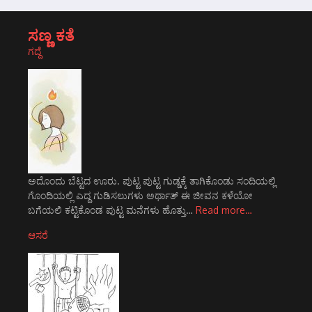
ಸಣ್ಣ ಕತೆ
ಗದ್ದೆ
ಅದೊಂದು ಬೆಟ್ಟದ ಊರು. ಪುಟ್ಟ ಪುಟ್ಟ ಗುಡ್ಡಕ್ಕೆ ತಾಗಿಕೊಂಡು ಸಂದಿಯಲ್ಲಿ
ಗೊಂದಿಯಲ್ಲಿ ಎದ್ದ ಗುಡಿಸಲುಗಳು ಅರ್ಥಾತ್ ಈ ಜೀವನ ಕಳೆಯೋ
ಬಗೆಯಲಿ ಕಟ್ಟಿಕೊಂಡ ಪುಟ್ಟ ಮನೆಗಳು ಹೊತ್ತು…
Read more…
ಆಸರೆ