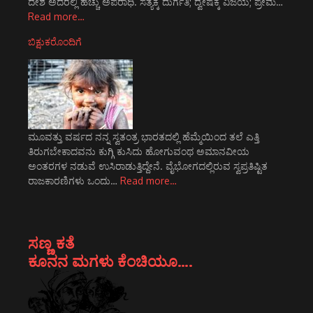
ದೇಶ ಅದರಲ್ಲಿ ಹೆಚ್ಚು ಅಪರಾಧಿ. ಸತ್ಯಕ್ಕೆ ದುರ್ಗತಿ; ದ್ವೇಷಕ್ಕೆ ವಿಜಯ; ಪ್ರೇಮ…
Read more…
ಬಿಕ್ಷುಕರೊಂದಿಗೆ
ಮೂವತ್ತು ವರ್ಷದ ನನ್ನ ಸ್ವತಂತ್ರ ಭಾರತದಲ್ಲಿ ಹೆಮ್ಮೆಯಿಂದ ತಲೆ ಎತ್ತಿ
ತಿರುಗಬೇಕಾದವನು ಕುಗ್ಗಿ ಕುಸಿದು ಹೋಗುವಂಥ ಅಮಾನವೀಯ
ಅಂತರಗಳ ನಡುವೆ ಉಸಿರಾಡುತ್ತಿದ್ದೇನೆ. ವೈಭೋಗದಲ್ಲಿರುವ ಸ್ವಪ್ರತಿಷ್ಟಿತ
ರಾಜಕಾರಣಿಗಳು ಒಂದು…
Read more…
ಸಣ್ಣ ಕತೆ
ಕೂನನ ಮಗಳು ಕೆಂಚಿಯೂ….