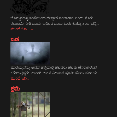
ಬೊಮ್ಮನಹಳ್ಳಿ ಸಂತೆಯಿಂದ ದಲ್ಲಾಳಿಗೆ ಸಂಚಾಗಾರ ಎಂದು ನೂರು
ರೂಪಾಯಿ ಸೇರಿ ಒಂದು ಸಾವಿರದ ಒಂದುನೂರು ಕೊಟ್ಟು ತಂದ ’ಚೆನ್ನಿ…
ಮುಂದೆ ಓದಿ…
→
ಜಡ
ಮಾರಯ್ಯನನ್ನು ಅವನ ಹಳ್ಳಿಯಲ್ಲಿ ಹಲವರು ಹಲವು ಹೆಸರುಗಳಿಂದ
ಕರೆಯುತ್ತಿದ್ದರು. ಹಾಗಾಗಿ ಅವನ ನಿಜವಾದ ಪೂರ್ತಿ ಹೆಸರು ಮಾರಯ…
ಮುಂದೆ ಓದಿ…
→
ಕ್ಷಮೆ