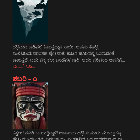
ದಟ್ಟವಾದ ಕಾಡಿನಲ್ಲಿ ಓಡುತ್ತಿದ್ದಾನೆ ಸಾಯಿ. ಅವನು ತೊಟ್ಟ
ಮಿಲಿಟರಿಯವರಂತಹ ಪೋಷಾಕು ಕಾಡಿನ ಹಸಿರಿನಲ್ಲಿ ಒಂದಾದಂತೆ
ಕಾಣುತ್ತಿದೆ. ಬಹು ಚಿಕ್ಕ ಕಲ್ಲು ಬಂಡೆಗಳ ದಾರಿ. ಅದರ ಪರಿಚಯ ಅವನಿಗೆ…
ಮುಂದೆ ಓದಿ…
ಶಬರಿ – ೧
ಕತ್ತಲು! ಶಬರಿ ಕಾಯುತ್ತಿದ್ದಾಳೆ! ಅದೊಂದು ಹಟ್ಟಿ ಸುಮಾರು ಮೂವತ್ತಕ್ಕೂ
ಹೆಚ್ಚು ಗುಡಿಸಲುಗಳು ಇರಬಹುದು. ಬುಡಕಟ್ಟಿನ ಜನ ವಾಸಮಾಡುವ ಈ