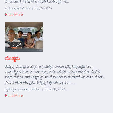
ಕೊಡುವುದಕ್ಕೆ ಪೀಠಗಳನ್ನು ಮಾಡಿಕೊಂಡಿದ್ದಾರೆ. ಸ...
ವರದರಾಜನ್ ಟಿ ಆರ್
July 5, 2026
Read More
ಸಣ್ಣ ಕಥೆ
ದೊಡ್ಡದು
ತಿಮ್ಮಣ್ಣ ನಮ್ಮೂರಿನ ಪಕ್ಕದ ಹಳ್ಳಿಯಲ್ಲಿನ ಅಡುಗೆ ಭಟ್ಟ ತಿಪ್ಪಾಭಟ್ಟರ ಮಗ.
ತಿಪ್ಪಾಭಟ್ಟರಿಗೆ ಮದುವೆಯಾಗಿ ಹತ್ತು ವರ್ಷ ಕಳೆದರೂ ಮಕ್ಕಳಾಗಿರಲಿಲ್ಲ. ಕೊನೆಗೆ
ಪಕ್ಕದ ಮನೆಯ ಕಮಲಾಕ್ಷಮ್ಮನ ಸಲಹೆ ಮೇರೆಗೆ ಮಗುವಾದರೆ ತಿರುಪತಿಗೆ ಹೋಗಿ
ಬರುವ ಹರಕೆ ಹೊತ್ತರು. ತಿಮ್ಮಪ್ಪನ ಕೃಪಾಕಟಾಕ್ಷವೋ ...
ತೈರೊಳ್ಳಿ ಮಂಜುನಾಥ ಉಡುಪ
June 28, 2026
Read More