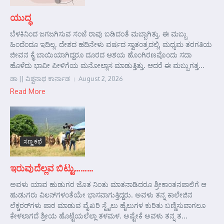
ಯುದ್ಧ
ಬೆಳಕಿನಿಂದ ಜಗಜಗಿಸುವ ಸಂಜೆ ರಾವು ಬಡಿದಂತೆ ಮಬ್ಬಾಗಿತ್ತು. ಈ ಮಬ್ಬು
ಹಿಂದೆಂದೂ ಇದಿಲ್ಲ. ದೇಶದ ಹದಿನೇಳು ವರ್ಷದ ಸ್ವಾತಂತ್ರದಲ್ಲಿ, ಮಧ್ಯಮ ತರಗತಿಯ
ಜೀವನ ಕೈ ಬಾಯಿಯಾಗಿದ್ದರೂ ದೂರದ ಆಶಯ ಹೊಂಗಿರಣವೊಂದು ಸದಾ
ಹೊಳೆದು ಭಾವೀ ಪೀಳಿಗೆಯ ಮನೋಲ್ಲಾಸ ಮಾಡುತ್ತಿತ್ತು. ಆದರೆ ಈ ಮಬ್ಬುಗತ್ತ...
ಡಾ || ವಿಶ್ವನಾಥ ಕಾರ್ನಾಡ
August 2, 2026
Read More
ಸಣ್ಣ ಕಥೆ
ಇರುವುದೆಲ್ಲವ ಬಿಟ್ಟು………
ಅವಳು ಯಾವ ಹುಡುಗರ ಜೊತ ನಿಂತು ಮಾತನಾಡಿದರೂ ಶ್ರೀಕಾಂತನಪಾಲಿಗೆ ಆ
ಹುಡುಗರು ವಿಲನ್‌ಗಳಂತೆಯೇ ಭಾಸವಾಗುತ್ತಿದ್ದರು. ಅವಳು ತನ್ನ ಕಾಲೇಜಿನ
ಲೆಕ್ಚರರ್‌ಗಳು ಪಾಠ ಮಾಡುವ ವೈಖರಿ ಸ್ಟೈಲು ಹೈಲುಗಳ ಕುರಿತು ಬಣ್ಣಿಸುವಾಗಲೂ
ಕೇಳಲಾಗದೆ ಶ್ರೀಯ ಹೊಟ್ಟೆಯಲೆಲ್ಲಾ ತಳಮಳ. ಅಷ್ಟೇಕೆ ಅವಳು ತನ್ನ ತ...