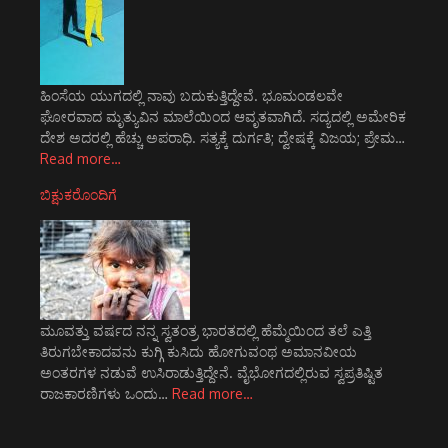
ಹಿಂಸೆಯ ಯುಗದಲ್ಲಿ ನಾವು ಬದುಕುತ್ತಿದ್ದೇವೆ. ಭೂಮಂಡಲವೇ
ಘೋರವಾದ ಮೃತ್ಯುವಿನ ಮಾಲೆಯಿಂದ ಆವೃತವಾಗಿದೆ. ಸದ್ಯದಲ್ಲಿ ಅಮೇರಿಕ
ದೇಶ ಅದರಲ್ಲಿ ಹೆಚ್ಚು ಅಪರಾಧಿ. ಸತ್ಯಕ್ಕೆ ದುರ್ಗತಿ; ದ್ವೇಷಕ್ಕೆ ವಿಜಯ; ಪ್ರೇಮ…
Read more…
ಬಿಕ್ಷುಕರೊಂದಿಗೆ
ಮೂವತ್ತು ವರ್ಷದ ನನ್ನ ಸ್ವತಂತ್ರ ಭಾರತದಲ್ಲಿ ಹೆಮ್ಮೆಯಿಂದ ತಲೆ ಎತ್ತಿ
ತಿರುಗಬೇಕಾದವನು ಕುಗ್ಗಿ ಕುಸಿದು ಹೋಗುವಂಥ ಅಮಾನವೀಯ
ಅಂತರಗಳ ನಡುವೆ ಉಸಿರಾಡುತ್ತಿದ್ದೇನೆ. ವೈಭೋಗದಲ್ಲಿರುವ ಸ್ವಪ್ರತಿಷ್ಟಿತ
ರಾಜಕಾರಣಿಗಳು ಒಂದು…
Read more…