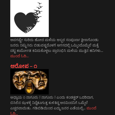
ಆವಗಷ್ಟೇ ಸುರಿದು ಹೋದ ಮಳೆಯ ಅಬ್ಬರ ಸಂಪೂರ್ಣ ಕ್ಷೀಣಗೊಂಡು
ಜನರು ನಿಟ್ಟುಸಿರು ಬಿಡುವಷ್ಟರೊಳಗೆ ಆಗಸದಲ್ಲಿ ಒಮ್ಮಿಂದೊಮ್ಮೆಲೆ ಮತ್ತೆ
ದಟ್ಟ ಕಾರ್ಮೋಡ ಕವಿದುಕೊಳ್ಳಲು ಪ್ರಾರಂಭಿಸಿ ಮಳೆಯ ಮುತ್ತಿನ ಹನಿಗಳು…
ಮುಂದೆ ಓದಿ…
ಆರೋಪ – ೧
ಅಧ್ಯಾಯ ೧ ನಾಗೂರು ! ನಾಗೂರು ! ಎಂದು ಕಂಡಕ್ಟರ್ ಒದರಿದಾಗ,
ಬಿಸಿಲಿನ ಝಳಕ್ಕೆ ನಿದ್ದೆತೂಗುತ್ತ ಕುಳಿತಿದ್ದ ಅರವಿಂದನಿಗೆ ಒಮ್ಮೆಲೆ
ಎಚ್ಚರವಾಯಿತು. ಗಡಿಬಿಡಿಯಿಂದ ಎದ್ದು ಜನರ ಎಡೆಯಲ್ಲಿ…
ಮುಂದೆ
ಓದಿ…