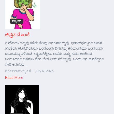
ಸಣ್ಣ ಕಥೆ
ಚಿನ್ನದ ಬೊಂಬೆ
೧ ಗೌರಿಯ ಹಬ್ಬವು ಕಳೆದು ಕೆಲವು ದಿನಗಳಾಗಿದ್ದುವು. ಭಾಗೀರಥಮ್ಮನೂ ಅವಳ
ಜೊತೆಯ ಹುಡುಗಿಯರೂ ಒಂದೊಂದು ದಿನವನ್ನು ಕಳೆಯುವುದೂ ಒಂದೊಂದು
ಯುಗವನ್ನು ಕಳೆದಂತೆ ಕಷ್ಟವಾಗಿದ್ದಿತು. ಅವರು ಎಷ್ಟು ಕುತೂಹಲದಿಂದ
ಬಯಸಿದರೂ ದಿನಗಳು ಬೇಗ ಬೇಗ ಉರುಳಲೊಲ್ಲವು. ಒಂದು ದಿನ ಅವರೆಲ್ಲರೂ
ಸೇರಿ ಕವಡೆಯ...
ವೆಂಕಟರಾಮಯ್ಯ ಸಿ ಕೆ
July 12, 2026
Read More