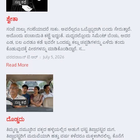
ಸಣ್ಣ ಕಥೆ
ಶ್ವೇತಾ
ಸಂಜೆ ನಾಲ್ಕು ಗಂಟೆಯಾದರೆ ಸಾಕು. ಅವರೆಲ್ಲರೂ ಒಬ್ಬೊಬ್ಬರಾಗಿ ಬಂದು ಸೇರುತ್ತಾರೆ.
ಅದೊಂದು ಪಂಚಾಯಿತಿ ಕಟ್ಟೆ ಇದ್ದಂತೆ. ಮಧ್ಯದಲ್ಲೊಂದು ಸಿಮೆಂಟ್ ಬೆಂಚು, ಅದರ
ಎಡ, ಬಲ ಎರಡೂ ಕಡೆ ಇವರೇ ಒಂದಷ್ಟು ಕಲ್ಲು ಚಪ್ಪಡಿಗಳನ್ನು ಎಳೆದು ತಂದು
ಕೊಡುವುದಕ್ಕೆ ಪೀಠಗಳನ್ನು ಮಾಡಿಕೊಂಡಿದ್ದಾರೆ. ಸ...
ವರದರಾಜನ್ ಟಿ ಆರ್
July 5, 2026
Read More
ಸಣ್ಣ ಕಥೆ
ದೊಡ್ಡದು
ತಿಮ್ಮಣ್ಣ ನಮ್ಮೂರಿನ ಪಕ್ಕದ ಹಳ್ಳಿಯಲ್ಲಿನ ಅಡುಗೆ ಭಟ್ಟ ತಿಪ್ಪಾಭಟ್ಟರ ಮಗ.
ತಿಪ್ಪಾಭಟ್ಟರಿಗೆ ಮದುವೆಯಾಗಿ ಹತ್ತು ವರ್ಷ ಕಳೆದರೂ ಮಕ್ಕಳಾಗಿರಲಿಲ್ಲ. ಕೊನೆಗೆ