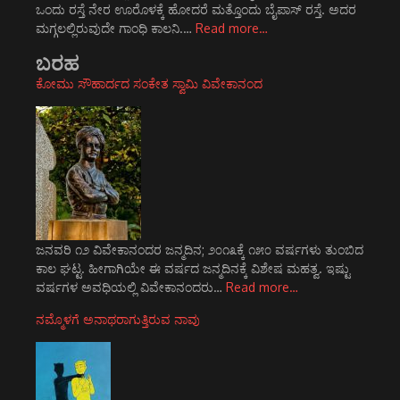
ಒಂದು ರಸ್ತೆ ನೇರ ಊರೊಳಕ್ಕೆ ಹೋದರೆ ಮತ್ತೊಂದು ಬೈಪಾಸ್ ರಸ್ತೆ. ಅದರ
ಮಗ್ಗಲಲ್ಲಿರುವುದೇ ಗಾಂಧಿ ಕಾಲನಿ.…
Read more…
ಬರಹ
ಕೋಮು ಸೌಹಾರ್ದದ ಸಂಕೇತ ಸ್ವಾಮಿ ವಿವೇಕಾನಂದ
ಜನವರಿ ೧೨ ವಿವೇಕಾನಂದರ ಜನ್ಮದಿನ; ೨೦೧೩ಕ್ಕೆ ೧೫೦ ವರ್ಷಗಳು ತುಂಬಿದ
ಕಾಲ ಘಟ್ಟ. ಹೀಗಾಗಿಯೇ ಈ ವರ್ಷದ ಜನ್ಮದಿನಕ್ಕೆ ವಿಶೇಷ ಮಹತ್ವ. ಇಷ್ಟು
ವರ್ಷಗಳ ಅವಧಿಯಲ್ಲಿ ವಿವೇಕಾನಂದರು…
Read more…
ನಮ್ಮೊಳಗೆ ಅನಾಥರಾಗುತ್ತಿರುವ ನಾವು