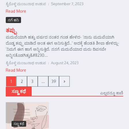
ತೈರೊಳ್ಳಿ ಮಂಜುನಾಥ ಉಡುಪ
September 7, 2023
Read More
ನಗೆ ಹನಿ
ತಪ್ಪು
ಮದುವೆಯಾಗಿ ಹತ್ತು ವರ್ಷದ ನಂತರ ಗಂಡ ಹೇಳಿದ- ‘ನಾನು ಮದುವೆಯಾಗಿ
ದೊಡ್ಡ ತಪ್ಪು ಮಾಡಿದೆ ಅಂತ ಈಗ ಅನಿಸುತ್ತಿದೆ..’ ಅದಕ್ಕೆ ಹೆಂಡತಿ ಶೀಲಾ ಹೇಳಿದ್ಲು-
‘ನಿಮಗೆ ಈಗ ಹಾಗೆ ಅನ್ನಿಸುತ್ತಿದೆ. ನನಗೆ ಮದುವೆಯಾದ ಮರು ದಿವಸವೇ
ಅನ್ನಿಸತೊಡಗಿತ್ತು&#8230...
ತೈರೊಳ್ಳಿ ಮಂಜುನಾಥ ಉಡುಪ
August 24, 2023
Read More
1
2
3
...
39
ಸಣ್ಣ ಕಥೆ
ಎಲ್ಲವನ್ನೂ ಕಾಣಿ
ಸಣ್ಣ ಕಥೆ