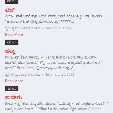
ನಗೆ ಹನಿ
ಟಚ್
ಶೀಲಾ: “ನಾಳೆ ಆಪರೇಷನ್ ಆದರೆ ಇವತ್ತು ಯಾಕೆ ಕರೆಯುತ್ತಿದ್ರಿ?” ಡಾ| ಸುಂದರ್‌:
“ಆಪರೇಷನ್ ಟಚ್ ಬಿಟ್ಟು ಹೋಗಬಾರದಲ್ಲ” *****...
ತೈರೊಳ್ಳಿ ಮಂಜುನಾಥ ಉಡುಪ
December 14, 2023
Read More
ನಗೆ ಹನಿ
ಹಲ್ಲು
ಮಂಜುವಿಗೆ ಶೀಲಾ ಹೇಳಿದ್ಲು – “ರೀ ಬಾಚಣಿಗೆಯ ಒಂದು ಹಲ್ಲು ಮುರಿದು
ಹೋಗಿದೆ, ಹೊಸ ಬಾಚಣಿಗೆ ತನ್ನಿ” ಮಂಜ: “ಒಂದು ಹಲ್ಲು ಮುರಿದ್ರೆ ಹೊಸ ಹಣಿಗೆ
ಯಾಕೆ?” ಶೀಲಾ: “ಅದರಲ್ಲಿ ಉಳಿದಿದ್ದು ಒಂದೇ ಹಲ್ಲು..&...
ತೈರೊಳ್ಳಿ ಮಂಜುನಾಥ ಉಡುಪ
November 30, 2023
Read More
ನಗೆ ಹನಿ
ಶಾಸಕರು
ಶೀಲಾ: ತನ್ನ ಗೆಳೆಯನನ್ನು ಪರಿಚಯಿಸುತ್ತಾ “ಇವರನ್ನು ಕಂಡರೆ ಎಲ್ಲರಿಗೂ ತಮಾಷೆ..”
ಅದಕ್ಕೆ ಮಂಜು ಕೇಳಿದ – “ಹೌದಾ ! ಇವರು ಯಾವ ಪಕ್ಷದ ಶಾಸಕರು” *****...