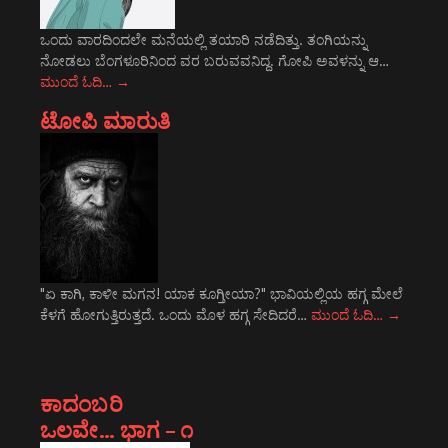
ಒಂದು ವಾರದಿಂದಲೇ ಮನೆಯಲ್ಲಿ ತಯಾರಿ ನಡೆದಿತ್ತು. ತಂಗಿಯನ್ನು
ನೋಡಲು ಬೆಂಗಳೂರಿನಿಂದ ವರ ಬರುವವನಿದ್ದ. ಗೋಪಿ ಅವಳನ್ನು ಆ…
ಮುಂದೆ ಓದಿ…
→
ಟೋಪಿ ಮಾರುತಿ
"ಏ ಕಾಗಿ, ಕಾಳೀ ಮಗನ! ಯಾಕ ಕೂಗ್ತೀಯಾ?" ಭಾವಿಯಲ್ಲಿಯ ಹಗ್ಗ ಮೇಲೆ
ಕೆಳಗೆ ಹೋಗುತ್ತಿರುತ್ತದೆ. ಒಂದು ಮೊಳ ಹಗ್ಗ ಸೇದಿದರೆ…
ಮುಂದೆ ಓದಿ…
→
ಕಾದಂಬರಿ
ಒಲವೇ… ಭಾಗ – ೧