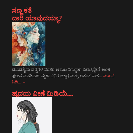
ಸಣ್ಣ ಕತೆ
ದಾರಿ ಯಾವುದಯ್ಯಾ?
ಮೂವತೈದು ವರ್‍ಷಗಳ ನಂತರ ಅಮಲ ನಿನ್ನೂರಿಗೆ ಬರುತ್ತಿದ್ದೇನೆ ಅಂತ
ಫೋನ ಮಾಡಿದಾಗ ಮೃಣಾಲಿನಿಗೆ ಆಶ್ಚರ್‍ಯ ಮತ್ತು ಆತಂಕ ಕಾಡ…
ಮುಂದೆ
ಓದಿ…
→
ಹೃದಯ ವೀಣೆ ಮಿಡಿಯೆ….