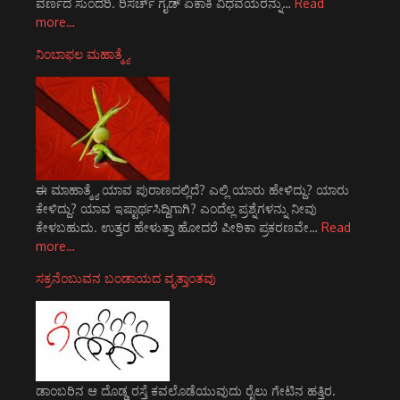
ವರ್ಣದ ಸುಂದರಿ. ರಿಸರ್ಚ್ ಗೈಡ್ ಏಕಾಕಿ ವಿಧವೆಯರನ್ನು…
Read
more…
ನಿಂಬಾಫಲ ಮಹಾತ್ಮ್ಯೆ
ಈ ಮಾಹಾತ್ಮ್ಯೆ ಯಾವ ಪುರಾಣದಲ್ಲಿದೆ? ಎಲ್ಲಿ ಯಾರು ಹೇಳಿದ್ದು? ಯಾರು
ಕೇಳಿದ್ದು? ಯಾವ ಇಷ್ಟಾರ್ಥಸಿದ್ದಿಗಾಗಿ? ಎಂದೆಲ್ಲ ಪ್ರಶ್ನೆಗಳನ್ನು ನೀವು
ಕೇಳಬಹುದು. ಉತ್ತರ ಹೇಳುತ್ತಾ ಹೋದರೆ ಪೀಠಿಕಾ ಪ್ರಕರಣವೇ…
Read
more…
ಸಕ್ರನೆಂಬುವನ ಬಂಡಾಯದ ವೃತ್ತಾಂತವು
ಡಾಂಬರಿನ ಆ ದೊಡ್ಡ ರಸ್ತೆ ಕವಲೊಡೆಯುವುದು ರೈಲು ಗೇಟಿನ ಹತ್ತಿರ.