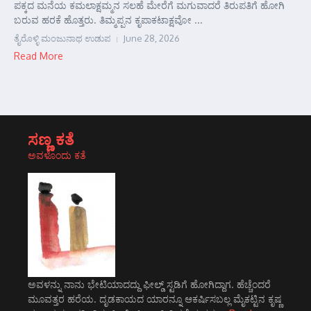
ಪಕ್ಕದ ಮನೆಯ ಕಮಲಾಕ್ಷಮ್ಮನ ಸಲಹೆ ಮೇರೆಗೆ ಮಗುವಾದರೆ ತಿರುಪತಿಗೆ ಹೋಗಿ
ಬರುವ ಹರಕೆ ಹೊತ್ತರು. ತಿಮ್ಮಪ್ಪನ ಕೃಪಾಕಟಾಕ್ಷವೋ ...
ತೈರೊಳ್ಳಿ ಮಂಜುನಾಥ ಉಡುಪ
June 28, 2026
Read More
ಸಣ್ಣ ಕತೆ
ಅವಳೊಂದು ಕತೆ
ಅವಳನ್ನು ನಾನು ಭೇಟಿಯಾದದ್ದು ಫೀಲ್ಡ್ ಸ್ಟಡಿಗೆ ಹೋಗಿದ್ದಾಗ. ಹೆಚ್ಚೆಂದರೆ
ಮೂವತ್ತರ ಹರೆಯ. ದೃಡಕಾಯದ ಯಾರನ್ನೂ ಆಕರ್ಷಿಸಬಲ್ಲ ಮೈಕಟ್ಟಿನ ಕೃಷ್ಣ